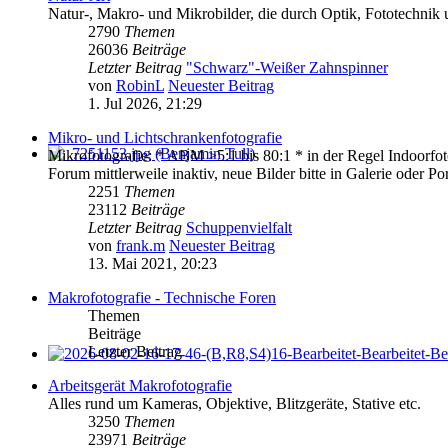
Natur-, Makro- und Mikrobilder, die durch Optik, Fototechnik u
2790
Themen
26036
Beiträge
Letzter Beitrag
"Schwarz"-Weißer Zahnspinner
von
RobinL
Neuester Beitrag
1. Jul 2026, 21:29
Mikro- und Lichtschrankenfotografie
Mikrofotografie: * ABM >5:1 bis 80:1 * in der Regel Indoorfoto
Forum mittlerweile inaktiv, neue Bilder bitte in Galerie oder Port
2251
Themen
23112
Beiträge
Letzter Beitrag
Schuppenvielfalt
von
frank.m
Neuester Beitrag
13. Mai 2021, 20:23
Makrofotografie - Technische Foren
Themen
Beiträge
Letzter Beitrag
Arbeitsgerät Makrofotografie
Alles rund um Kameras, Objektive, Blitzgeräte, Stative etc.
3250
Themen
23971
Beiträge