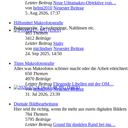
Letzter Beitrag
Neue Ultramakro-Objektive von…
von
helmi2010
Neuester Beitrag
5. Aug 2026, 17:37
Hilfsmittel Makrofotografie
Balgengeräte, Zwischenringe, Nahlinsen etc.
465
Themen
3412
Beiträge
Letzter Beitrag
Stativ
von
miclindner
Neuester Beitrag
24. Sep 2025, 14:50
Tipps Makrofotografie
Alles was Makrofotos schöner macht oder die Arbeit erleichtert
650
Themen
4970
Beiträge
Letzter Beitrag
Fliegende Libellen mit der OM…
von
helmi2010
Neuester Beitrag
31. Jul 2026, 23:39
Digitale Bildbearbeitung
Hier seid ihr richtig, wenn ihr mehr aus euren digitalen Bilder
784
Themen
5795
Beiträge
Letzter Beitrag
Grund für dunklen Rand bei ma…