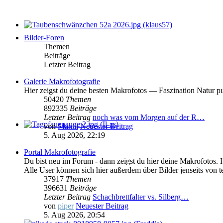
Bilder-Foren
Themen
Beiträge
Letzter Beitrag
Galerie Makrofotografie
Hier zeigst du deine besten Makrofotos — Faszination Natur pu
50420
Themen
892335
Beiträge
Letzter Beitrag
noch was vom Morgen auf der R…
von
Manni
Neuester Beitrag
5. Aug 2026, 22:19
Portal Makrofotografie
Du bist neu im Forum - dann zeigst du hier deine Makrofotos. 
Alle User können sich hier außerdem über Bilder jenseits von t
37917
Themen
396631
Beiträge
Letzter Beitrag
Schachbrettfalter vs. Silberg…
von
piper
Neuester Beitrag
5. Aug 2026, 20:54