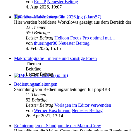
von
ErnstP
Neuester Beitrag
4. Aug 2026, 19:07
Tutorials - Makrofotografie
Hier werden bebilderte Workflows gezeigt aus dem Bereich de
23
Themen
550
Beiträge
Letzter Beitrag
Helicon Focus Pro optimal nut…
von
thueringer80
Neuester Beitrag
4. Feb 2026, 15:15
Makrofotografie - interne und sonstige Foren
Themen
Beiträge
Letzter Beitrag
Bedienungsanleitungen
Sammlung von Bedienungsanleitungen für phpBB3
11
Themen
52
Beiträge
Letzter Beitrag
Vorlagen im Editor verwenden
von
Werner Buschmann
Neuester Beitrag
26. Apr 2021, 13:14
Erläuterungen u. Standpunkte der Makro-Crew
Hier erläutert die Makro-Crew ihre Standpunkte zu Regeln und