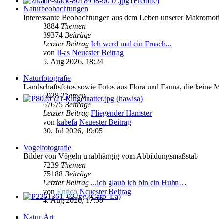
Naturbeobachtungen
Interessante Beobachtungen aus dem Leben unserer Makromoti
3884
Themen
39374
Beiträge
Letzter Beitrag
Ich werd mal ein Frosch...
von
Il-as
Neuester Beitrag
5. Aug 2026, 18:24
Naturfotografie
Landschaftsfotos sowie Fotos aus Flora und Fauna, die keine 
6928
Themen
67675
Beiträge
Letzter Beitrag
Fliegender Hamster
von
kabefa
Neuester Beitrag
30. Jul 2026, 19:05
Vogelfotografie
Bilder von Vögeln unabhängig vom Abbildungsmaßstab
7239
Themen
75188
Beiträge
Letzter Beitrag
...ich glaub ich bin ein Huhn…
von
Enrico
Neuester Beitrag
4. Aug 2026, 17:58
Natur-Art