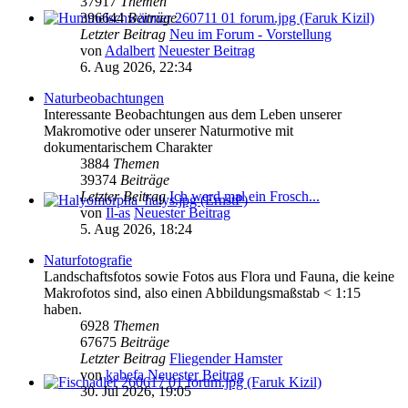
37917
Themen
396644
Beiträge
Letzter Beitrag
Neu im Forum - Vorstellung
von
Adalbert
Neuester Beitrag
6. Aug 2026, 22:34
Naturbeobachtungen
Interessante Beobachtungen aus dem Leben unserer
Makromotive oder unserer Naturmotive mit
dokumentarischem Charakter
3884
Themen
39374
Beiträge
Letzter Beitrag
Ich werd mal ein Frosch...
von
Il-as
Neuester Beitrag
5. Aug 2026, 18:24
Naturfotografie
Landschaftsfotos sowie Fotos aus Flora und Fauna, die keine
Makrofotos sind, also einen Abbildungsmaßstab < 1:15
haben.
6928
Themen
67675
Beiträge
Letzter Beitrag
Fliegender Hamster
von
kabefa
Neuester Beitrag
30. Jul 2026, 19:05