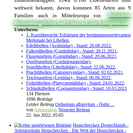
zusammenklappen. Etwa 6.100 Libellenarten sind
weltweit bekannt, davon kommen 85 Arten aus 9
Familien auch in Mitteleuropa vor.
Bebilderte
Bestimmungshilfen und Links auf alle Artenportraits
Unterforen:
1. Kurzübersicht: Erklärung der bestimmungsrelevanten
Merkmale bei Libellen
,
Edellibellen (Aeshnidae) - Stand: 26.08.2022
,
Falkenlibellen (Corduliidae) - Stand: 28.11.2021
,
Flussjungfern (Gomphidae) - Stand: 20.06.2021
,
Quelljungfern (Cordulegasteridae)
,
Segellibellen (Libellulidae) - Stand: 22.06.2022
,
Prachtlibellen (Calopterygidae) - Stand: 02.02.2021
,
Teichjungfern (Lestidae) - Stand: 06.06.2022
,
Federlibellen (Platycnemididae) - Stand: 24.01.2022
,
Schlanklibellen (Coenagrionidae) - Stand: 10.03.2021
134
Themen
1096
Beiträge
Letzter Beitrag
Orthetrum albistylum - Östlic…
von
Artengalerie
Neuester Beitrag
22. Jun 2022, 05:05
Heuschrecken Deutschlands -
Artenportraits Heuschrecken - Die Welt der Heuschrecken -