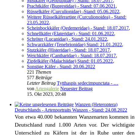
Mistkäfer (Geotrupidae) - Stand: 18.07.2017
,
Prachtkäfer (Buprestidae) - Stand: 07.06.2021
,
Rüsselkäfer (Curculionidae) -Stand: 05.06.2022
,
Weitere Rüsselkäferartige (Curculionoidea) - Stand:
23.05.2022
,
Scheinbockkäfer (Oedemeridae) - Stand: 18.07.2017
,
Schnellkäfer (Elateridae) - Stand: 01.06.2022
,
Schröter (Lucanidae) - Stand: 24.01.2022
,
Schwarzkäfer (Tenebrionidae) Stand: 21.01.2022
,
Stutzkäfer (Histeridae) - Stand: 18.07.2017
,
Weichkäfer (Cantharidae) - Stand: 18.07.2017
,
Zipfelkäfer (Malachiidae) Stand: 01.05.2022
,
Sonstige Käfer - Stand: 20.06.2022
221
Themen
577
Beiträge
Letzter Beitrag
Tytthaspis sedecimpunctata - …
von
Artengalerie
Neuester Beitrag
15. Okt 2023, 20:48
Wanzen (Heteroptera)
Deutschlands - Artenportraits Wanzen - Stand: 24.08.2022
Von etwa 40.000 bekannten Wanzenarten kommen in
Deutschland rund 1.000 Arten vor. Der wichtigste
Unterschied zu Käfern ist der in Ruhe unter den