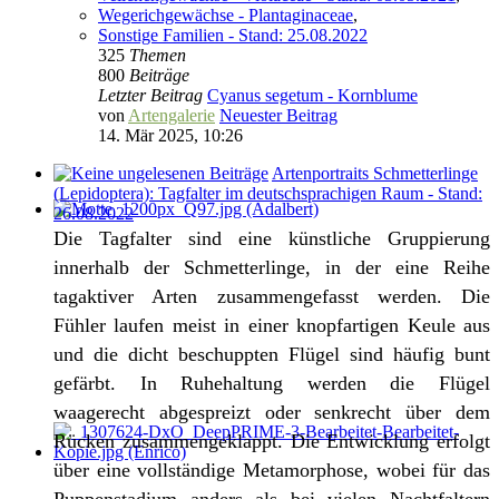
Wegerichgewächse - Plantaginaceae
,
Sonstige Familien - Stand: 25.08.2022
325
Themen
800
Beiträge
Letzter Beitrag
Cyanus segetum - Kornblume
von
Artengalerie
Neuester Beitrag
14. Mär 2025, 10:26
Artenportraits Schmetterlinge
(Lepidoptera): Tagfalter im deutschsprachigen Raum - Stand:
26.08.2022
Die Tagfalter sind eine künstliche Gruppierung
innerhalb der Schmetterlinge, in der eine Reihe
tagaktiver Arten zusammengefasst werden. Die
Fühler laufen meist in einer knopfartigen Keule aus
und die dicht beschuppten Flügel sind häufig bunt
gefärbt. In Ruhehaltung werden die Flügel
waagerecht abgespreizt oder senkrecht über dem
Rücken zusammengeklappt. Die Entwicklung erfolgt
über eine vollständige Metamorphose, wobei für das