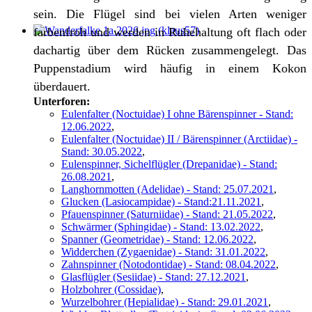
sein. Die Flügel sind bei vielen Arten weniger
farbenfroh und werden in Ruhehaltung oft flach oder
dachartig über dem Rücken zusammengelegt. Das
Puppenstadium wird häufig in einem Kokon
überdauert.
Unterforen:
Eulenfalter (Noctuidae) I ohne Bärenspinner - Stand:
12.06.2022
,
Eulenfalter (Noctuidae) II / Bärenspinner (Arctiidae) -
Stand: 30.05.2022
,
Eulenspinner, Sichelflügler (Drepanidae) - Stand:
26.08.2021
,
Langhornmotten (Adelidae) - Stand: 25.07.2021
,
Glucken (Lasiocampidae) - Stand:21.11.2021
,
Pfauenspinner (Saturniidae) - Stand: 21.05.2022
,
Schwärmer (Sphingidae) - Stand: 13.02.2022
,
Spanner (Geometridae) - Stand: 12.06.2022
,
Widderchen (Zygaenidae) - Stand: 31.01.2022
,
Zahnspinner (Notodontidae) - Stand: 08.04.2022
,
Glasflügler (Sesiidae) - Stand: 27.12.2021
,
Holzbohrer (Cossidae)
,
Wurzelbohrer (Hepialidae) - Stand: 29.01.2021
,