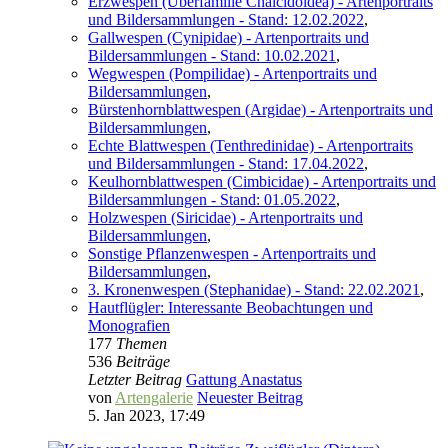
Erzwespen (Überfamilie Chalcidoidea) - Artenportraits
und Bildersammlungen - Stand: 12.02.2022
,
Gallwespen (Cynipidae) - Artenportraits und
Bildersammlungen - Stand: 10.02.2021
,
Wegwespen (Pompilidae) - Artenportraits und
Bildersammlungen
,
Bürstenhornblattwespen (Argidae) - Artenportraits und
Bildersammlungen
,
Echte Blattwespen (Tenthredinidae) - Artenportraits
und Bildersammlungen - Stand: 17.04.2022
,
Keulhornblattwespen (Cimbicidae) - Artenportraits und
Bildersammlungen - Stand: 01.05.2022
,
Holzwespen (Siricidae) - Artenportraits und
Bildersammlungen
,
Sonstige Pflanzenwespen - Artenportraits und
Bildersammlungen
,
3. Kronenwespen (Stephanidae) - Stand: 22.02.2021
,
Hautflügler: Interessante Beobachtungen und
Monografien
177
Themen
536
Beiträge
Letzter Beitrag
Gattung Anastatus
von
Artengalerie
Neuester Beitrag
5. Jan 2023, 17:49