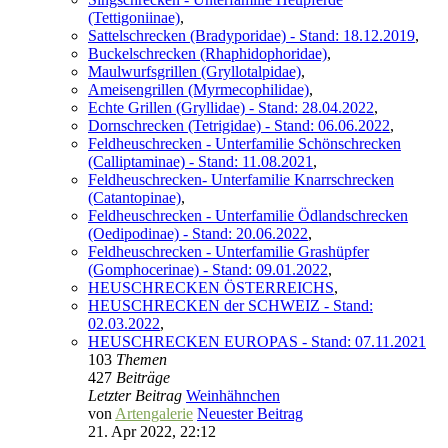
(Tettigoniinae)
,
Sattelschrecken (Bradyporidae) - Stand: 18.12.2019
,
Buckelschrecken (Rhaphidophoridae)
,
Maulwurfsgrillen (Gryllotalpidae)
,
Ameisengrillen (Myrmecophilidae)
,
Echte Grillen (Gryllidae) - Stand: 28.04.2022
,
Dornschrecken (Tetrigidae) - Stand: 06.06.2022
,
Feldheuschrecken - Unterfamilie Schönschrecken
(Calliptaminae) - Stand: 11.08.2021
,
Feldheuschrecken- Unterfamilie Knarrschrecken
(Catantopinae)
,
Feldheuschrecken - Unterfamilie Ödlandschrecken
(Oedipodinae) - Stand: 20.06.2022
,
Feldheuschrecken - Unterfamilie Grashüpfer
(Gomphocerinae) - Stand: 09.01.2022
,
HEUSCHRECKEN ÖSTERREICHS
,
HEUSCHRECKEN der SCHWEIZ - Stand:
02.03.2022
,
HEUSCHRECKEN EUROPAS - Stand: 07.11.2021
103
Themen
427
Beiträge
Letzter Beitrag
Weinhähnchen
von
Artengalerie
Neuester Beitrag
21. Apr 2022, 22:12