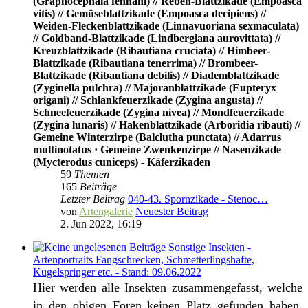
(Graphocephala fennahi) // Reben-Blattzikade (Empoasca
vitis) // Gemüseblattzikade (Empoasca decipiens) //
Weiden-Fleckenblattzikade (Linnavuoriana sexmaculata)
// Goldband-Blattzikade (Lindbergiana aurovittata) //
Kreuzblattzikade (Ribautiana cruciata) // Himbeer-
Blattzikade (Ribautiana tenerrima) // Brombeer-
Blattzikade (Ribautiana debilis) // Diademblattzikade
(Zyginella pulchra) // Majoranblattzikade (Eupteryx
origani) // Schlankfeuerzikade (Zygina angusta) //
Schneefeuerzikade (Zygina nivea) // Mondfeuerzikade
(Zygina lunaris) // Hakenblattzikade (Arboridia ribauti) //
Gemeine Winterzirpe (Balclutha punctata) // Adarrus
multinotatus · Gemeine Zwenkenzirpe // Nasenzikade
(Mycterodus cuniceps) - Käferzikaden
59
Themen
165
Beiträge
Letzter Beitrag
040-43. Spornzikade - Stenoc…
von
Artengalerie
Neuester Beitrag
2. Jun 2022, 16:19
Sonstige Insekten -
Artenportraits Fangschrecken, Schmetterlingshafte,
Kugelspringer etc. - Stand: 09.06.2022
Hier werden alle Insekten zusammengefasst, welche
in den obigen Foren keinen Platz gefunden haben.