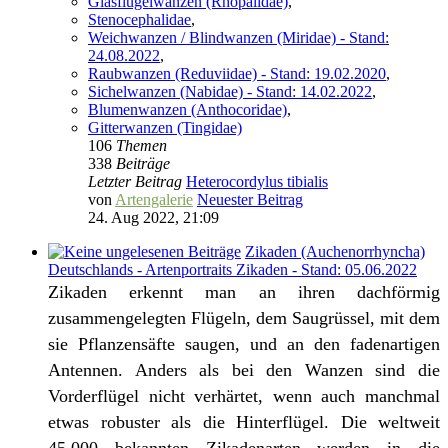
Glasflügelwanzen (Rhopalidae)
,
Stenocephalidae
,
Weichwanzen / Blindwanzen (Miridae) - Stand:
24.08.2022
,
Raubwanzen (Reduviidae) - Stand: 19.02.2020
,
Sichelwanzen (Nabidae) - Stand: 14.02.2022
,
Blumenwanzen (Anthocoridae)
,
Gitterwanzen (Tingidae)
106
Themen
338
Beiträge
Letzter Beitrag
Heterocordylus tibialis
von
Artengalerie
Neuester Beitrag
24. Aug 2022, 21:09
Zikaden (Auchenorrhyncha)
Deutschlands - Artenportraits Zikaden - Stand: 05.06.2022
Zikaden erkennt man an ihren dachförmig
zusammengelegten Flügeln, dem Saugrüssel, mit dem
sie Pflanzensäfte saugen, und an den fadenartigen
Antennen. Anders als bei den Wanzen sind die
Vorderflügel nicht verhärtet, wenn auch manchmal
etwas robuster als die Hinterflügel. Die weltweit