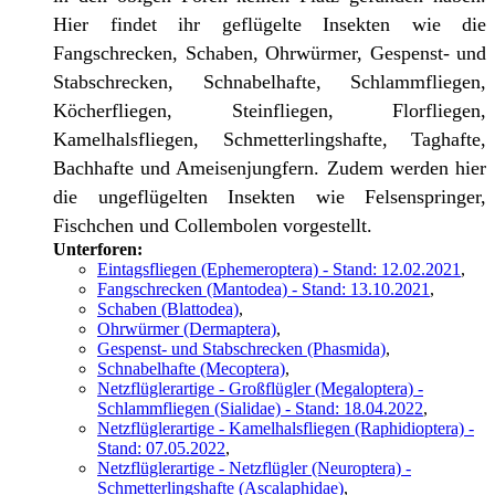
Hier findet ihr geflügelte Insekten wie die
Fangschrecken, Schaben, Ohrwürmer, Gespenst- und
Stabschrecken, Schnabelhafte, Schlammfliegen,
Köcherfliegen, Steinfliegen, Florfliegen,
Kamelhalsfliegen, Schmetterlingshafte, Taghafte,
Bachhafte und Ameisenjungfern. Zudem werden hier
die ungeflügelten Insekten wie Felsenspringer,
Fischchen und Collembolen vorgestellt.
Unterforen:
Eintagsfliegen (Ephemeroptera) - Stand: 12.02.2021
,
Fangschrecken (Mantodea) - Stand: 13.10.2021
,
Schaben (Blattodea)
,
Ohrwürmer (Dermaptera)
,
Gespenst- und Stabschrecken (Phasmida)
,
Schnabelhafte (Mecoptera)
,
Netzflüglerartige - Großflügler (Megaloptera) -
Schlammfliegen (Sialidae) - Stand: 18.04.2022
,
Netzflüglerartige - Kamelhalsfliegen (Raphidioptera) -
Stand: 07.05.2022
,
Netzflüglerartige - Netzflügler (Neuroptera) -
Schmetterlingshafte (Ascalaphidae)
,