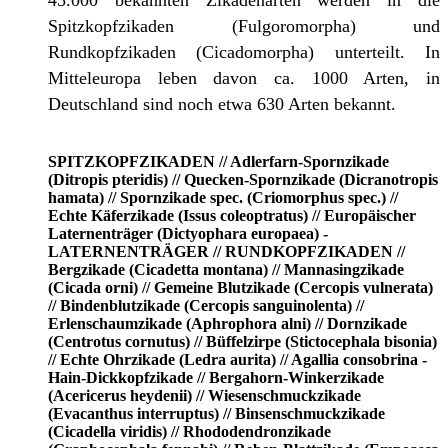
45.000 bekannten Zikadenarten werden in die
Spitzkopfzikaden (Fulgoromorpha) und
Rundkopfzikaden (Cicadomorpha) unterteilt. In
Mitteleuropa leben davon ca. 1000 Arten, in
Deutschland sind noch etwa 630 Arten bekannt.
SPITZKOPFZIKADEN // Adlerfarn-Spornzikade
(Ditropis pteridis) // Quecken-Spornzikade (Dicranotropis
hamata) // Spornzikade spec. (Criomorphus spec.) //
Echte Käferzikade (Issus coleoptratus) // Europäischer
Laternenträger (Dictyophara europaea) -
LATERNENTRÄGER // RUNDKOPFZIKADEN //
Bergzikade (Cicadetta montana) // Mannasingzikade
(Cicada orni) // Gemeine Blutzikade (Cercopis vulnerata)
// Bindenblutzikade (Cercopis sanguinolenta) //
Erlenschaumzikade (Aphrophora alni) // Dornzikade
(Centrotus cornutus) // Büffelzirpe (Stictocephala bisonia)
// Echte Ohrzikade (Ledra aurita) // Agallia consobrina -
Hain-Dickkopfzikade // Bergahorn-Winkerzikade
(Acericerus heydenii) // Wiesenschmuckzikade
(Evacanthus interruptus) // Binsenschmuckzikade
(Cicadella viridis) // Rhododendronzikade