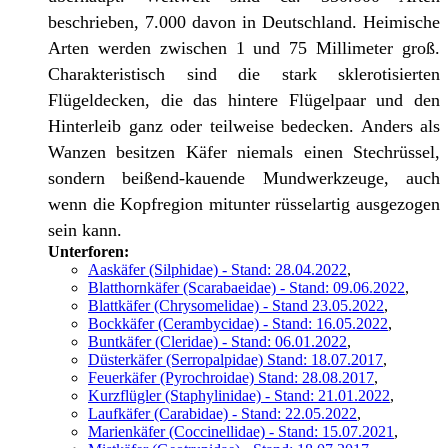
beschrieben, 7.000 davon in Deutschland. Heimische
Arten werden zwischen 1 und 75 Millimeter groß.
Charakteristisch sind die stark sklerotisierten
Flügeldecken, die das hintere Flügelpaar und den
Hinterleib ganz oder teilweise bedecken. Anders als
Wanzen besitzen Käfer niemals einen Stechrüssel,
sondern beißend-kauende Mundwerkzeuge, auch
wenn die Kopfregion mitunter rüsselartig ausgezogen
sein kann.
Unterforen:
Aaskäfer (Silphidae) - Stand: 28.04.2022
,
Blatthornkäfer (Scarabaeidae) - Stand: 09.06.2022
,
Blattkäfer (Chrysomelidae) - Stand 23.05.2022
,
Bockkäfer (Cerambycidae) - Stand: 16.05.2022
,
Buntkäfer (Cleridae) - Stand: 06.01.2022
,
Düsterkäfer (Serropalpidae) Stand: 18.07.2017
,
Feuerkäfer (Pyrochroidae) Stand: 28.08.2017
,
Kurzflügler (Staphylinidae) - Stand: 21.01.2022
,
Laufkäfer (Carabidae) - Stand: 22.05.2022
,
Marienkäfer (Coccinellidae) - Stand: 15.07.2021
,