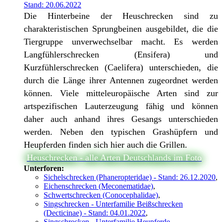
Stand: 20.06.2022
Die Hinterbeine der Heuschrecken sind zu
charakteristischen Sprungbeinen ausgebildet, die die
Tiergruppe unverwechselbar macht. Es werden
Langfühlerschrecken (Ensifera) und
Kurzfühlerschrecken (Caelifera) unterschieden, die
durch die Länge ihrer Antennen zugeordnet werden
können. Viele mitteleuropäische Arten sind zur
artspezifischen Lauterzeugung fähig und können
daher auch anhand ihres Gesangs unterschieden
werden. Neben den typischen Grashüpfern und
Heupferden finden sich hier auch die Grillen.
Heuschrecken - alle Arten Deutschlands im Foto
Unterforen:
Sichelschrecken (Phaneropteridae) - Stand: 26.12.2020
,
Eichenschrecken (Meconematidae)
,
Schwertschrecken (Conocephalidae)
,
Singschrecken - Unterfamilie Beißschrecken
(Decticinae) - Stand: 04.01.2022
,
Singschrecken - Unterfamilie Heupferde