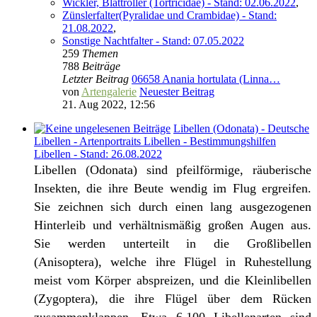
Wickler, Blattroller (Tortricidae) - Stand: 02.06.2022
,
Zünslerfalter(Pyralidae und Crambidae) - Stand:
21.08.2022
,
Sonstige Nachtfalter - Stand: 07.05.2022
259
Themen
788
Beiträge
Letzter Beitrag
06658 Anania hortulata (Linna…
von
Artengalerie
Neuester Beitrag
21. Aug 2022, 12:56
Libellen (Odonata) - Deutsche
Libellen - Artenportraits Libellen - Bestimmungshilfen
Libellen - Stand: 26.08.2022
Libellen (Odonata) sind pfeilförmige, räuberische
Insekten, die ihre Beute wendig im Flug ergreifen.
Sie zeichnen sich durch einen lang ausgezogenen
Hinterleib und verhältnismäßig großen Augen aus.
Sie werden unterteilt in die Großlibellen
(Anisoptera), welche ihre Flügel in Ruhestellung
meist vom Körper abspreizen, und die Kleinlibellen
(Zygoptera), die ihre Flügel über dem Rücken