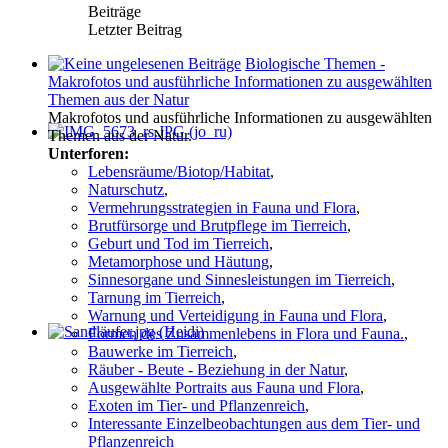
Beiträge
Letzter Beitrag
Biologische Themen -
Makrofotos und ausführliche Informationen zu ausgewählten
Themen aus der Natur
Makrofotos und ausführliche Informationen zu ausgewählten
Themen aus der Natur.
Unterforen:
Lebensräume/Biotop/Habitat
,
Naturschutz
,
Vermehrungsstrategien in Fauna und Flora
,
Brutfürsorge und Brutpflege im Tierreich
,
Geburt und Tod im Tierreich
,
Metamorphose und Häutung
,
Sinnesorgane und Sinnesleistungen im Tierreich
,
Tarnung im Tierreich
,
Warnung und Verteidigung in Fauna und Flora
,
Formen des Zusammenlebens in Flora und Fauna.
,
Bauwerke im Tierreich
,
Räuber - Beute - Beziehung in der Natur
,
Ausgewählte Portraits aus Fauna und Flora
,
Exoten im Tier- und Pflanzenreich
,
Interessante Einzelbeobachtungen aus dem Tier- und
Pflanzenreich