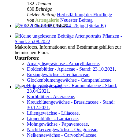
132
Themen
630
Beiträge
Letzter Beitrag
Herbstfärbung der Florfliege
von
Artengalerie
Neuester Beitrag
22. Nov 2020, 14:49
Artenportraits Pflanzen -
Stand: 25.08.2022
Makrofotos, Informationen und Bestimmungshilfen zur
heimischen Flora.
Unterforen:
Amaryllisgewächse - Amaryllidaceae
,
Doldenblütler - Apiaceae - Stand: 23.10.2021
,
Enziangewächse - Gentianaceae
,
Glockenblumengewächse - Campanulaceae
,
Hahnenfußgewächse - Ranunculaceae - Stand:
23.04.2021
,
Korbblütler - Asteraceae
,
Kreuzblütengewächse - Brassicaceae - Stand:
30.12.2021
,
Liliengewächse - Liliaceae
,
Lippenblütler - Lamiaceae
,
Mohngewächse - Papaveraceae
,
Nachtkerzengewächse - Onagraceae
,
Nelkengewächse - Caryophyllaceae
,