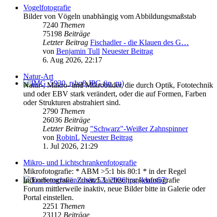
Vogelfotografie
Bilder von Vögeln unabhängig vom Abbildungsmaßstab
7240
Themen
75198
Beiträge
Letzter Beitrag
Fischadler - die Klauen des G…
von
Benjamin Tull
Neuester Beitrag
6. Aug 2026, 22:17
Natur-Art
Natur-, Makro- und Mikrobilder, die durch Optik, Fototechnik
und oder EBV stark verändert, oder die auf Formen, Farben
oder Strukturen abstrahiert sind.
2790
Themen
26036
Beiträge
Letzter Beitrag
"Schwarz"-Weißer Zahnspinner
von
RobinL
Neuester Beitrag
1. Jul 2026, 21:29
Mikro- und Lichtschrankenfotografie
Mikrofotografie: * ABM >5:1 bis 80:1 * in der Regel
Indoorfotografie. Zusätzl. Lichtschrankenfotografie
Forum mittlerweile inaktiv, neue Bilder bitte in Galerie oder
Portal einstellen.
2251
Themen
23112
Beiträge