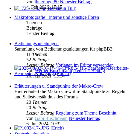
von
thueringer80
Neuester Beitrag
4. Feb 2026, 15:15
Makrofotografie - interne und sonstige Foren
Themen
Beiträge
Letzter Beitrag
Bedienungsanleitungen
Sammlung von Bedienungsanleitungen für phpBB3
11
Themen
52
Beiträge
Letzter Beitrag
Vorlagen im Editor verwenden
von
Werner Buschmann
Neuester Beitrag
26. Apr 2021, 13:14
Erläuterungen u. Standpunkte der Makro-Crew
Hier erläutert die Makro-Crew ihre Standpunkte zu Regeln
und Selbstverständnis des Forums
20
Themen
20
Beiträge
Letzter Beitrag
Regelung zum Thema Beschnitt
von
Gabi Buschmann
Neuester Beitrag
6. Jun 2024, 10:32
Startseitenbeiträge