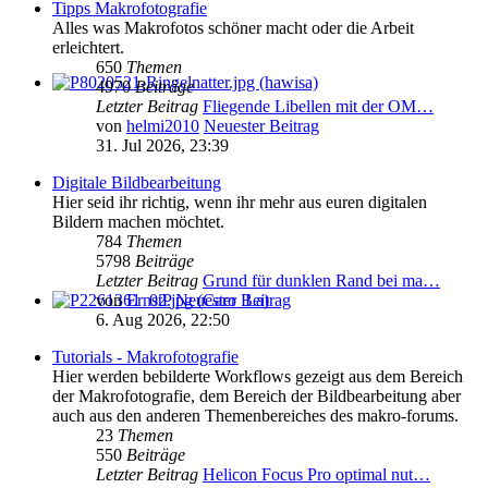
Tipps Makrofotografie
Alles was Makrofotos schöner macht oder die Arbeit
erleichtert.
650
Themen
4970
Beiträge
Letzter Beitrag
Fliegende Libellen mit der OM…
von
helmi2010
Neuester Beitrag
31. Jul 2026, 23:39
Digitale Bildbearbeitung
Hier seid ihr richtig, wenn ihr mehr aus euren digitalen
Bildern machen möchtet.
784
Themen
5798
Beiträge
Letzter Beitrag
Grund für dunklen Rand bei ma…
von
ErnstP
Neuester Beitrag
6. Aug 2026, 22:50
Tutorials - Makrofotografie
Hier werden bebilderte Workflows gezeigt aus dem Bereich
der Makrofotografie, dem Bereich der Bildbearbeitung aber
auch aus den anderen Themenbereiches des makro-forums.
23
Themen
550
Beiträge
Letzter Beitrag
Helicon Focus Pro optimal nut…