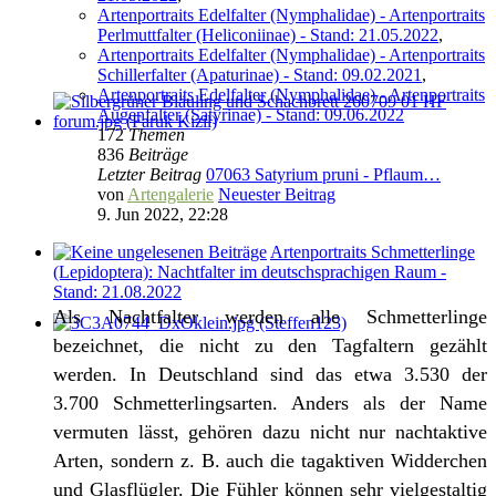
Artenportraits Edelfalter (Nymphalidae) - Artenportraits
Perlmuttfalter (Heliconiinae) - Stand: 21.05.2022
,
Artenportraits Edelfalter (Nymphalidae) - Artenportraits
Schillerfalter (Apaturinae) - Stand: 09.02.2021
,
Artenportraits Edelfalter (Nymphalidae) - Artenportraits
Augenfalter (Satyrinae) - Stand: 09.06.2022
172
Themen
836
Beiträge
Letzter Beitrag
07063 Satyrium pruni - Pflaum…
von
Artengalerie
Neuester Beitrag
9. Jun 2022, 22:28
Artenportraits Schmetterlinge
(Lepidoptera): Nachtfalter im deutschsprachigen Raum -
Stand: 21.08.2022
Als Nachtfalter werden alle Schmetterlinge
bezeichnet, die nicht zu den Tagfaltern gezählt
werden. In Deutschland sind das etwa 3.530 der
3.700 Schmetterlingsarten. Anders als der Name
vermuten lässt, gehören dazu nicht nur nachtaktive
Arten, sondern z. B. auch die tagaktiven Widderchen
und Glasflügler. Die Fühler können sehr vielgestaltig