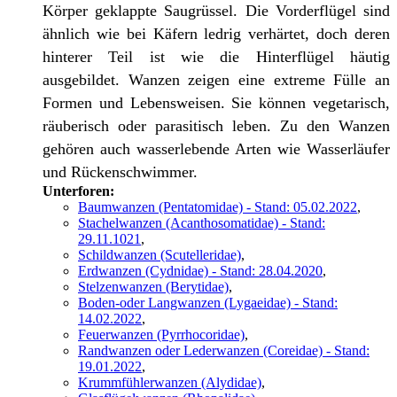
Körper geklappte Saugrüssel. Die Vorderflügel sind
ähnlich wie bei Käfern ledrig verhärtet, doch deren
hinterer Teil ist wie die Hinterflügel häutig
ausgebildet. Wanzen zeigen eine extreme Fülle an
Formen und Lebensweisen. Sie können vegetarisch,
räuberisch oder parasitisch leben. Zu den Wanzen
gehören auch wasserlebende Arten wie Wasserläufer
und Rückenschwimmer.
Unterforen:
Baumwanzen (Pentatomidae) - Stand: 05.02.2022
,
Stachelwanzen (Acanthosomatidae) - Stand:
29.11.1021
,
Schildwanzen (Scutelleridae)
,
Erdwanzen (Cydnidae) - Stand: 28.04.2020
,
Stelzenwanzen (Berytidae)
,
Boden-oder Langwanzen (Lygaeidae) - Stand:
14.02.2022
,
Feuerwanzen (Pyrrhocoridae)
,
Randwanzen oder Lederwanzen (Coreidae) - Stand:
19.01.2022
,
Krummfühlerwanzen (Alydidae)
,