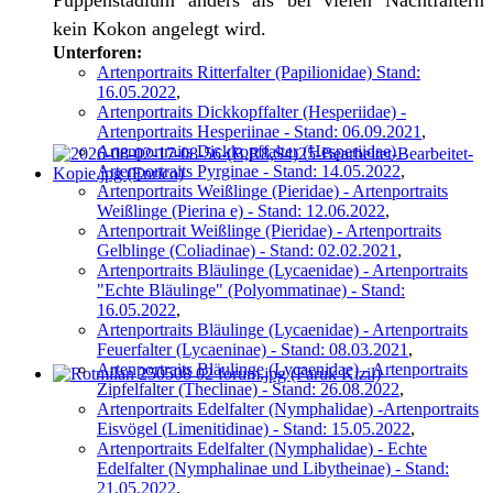
Puppenstadium anders als bei vielen Nachtfaltern
kein Kokon angelegt wird.
Unterforen:
Artenportraits Ritterfalter (Papilionidae) Stand:
16.05.2022
,
Artenportraits Dickkopffalter (Hesperiidae) -
Artenportraits Hesperiinae - Stand: 06.09.2021
,
Artenportraits Dickkopffalter (Hesperiidae) -
Artenportraits Pyrginae - Stand: 14.05.2022
,
Artenportraits Weißlinge (Pieridae) - Artenportraits
Weißlinge (Pierina e) - Stand: 12.06.2022
,
Artenportrait Weißlinge (Pieridae) - Artenportraits
Gelblinge (Coliadinae) - Stand: 02.02.2021
,
Artenportraits Bläulinge (Lycaenidae) - Artenportraits
"Echte Bläulinge" (Polyommatinae) - Stand:
16.05.2022
,
Artenportraits Bläulinge (Lycaenidae) - Artenportraits
Feuerfalter (Lycaeninae) - Stand: 08.03.2021
,
Artenportraits Bläulinge (Lycaenidae) - Artenportraits
Zipfelfalter (Theclinae) - Stand: 26.08.2022
,
Artenportraits Edelfalter (Nymphalidae) -Artenportraits
Eisvögel (Limenitidinae) - Stand: 15.05.2022
,
Artenportraits Edelfalter (Nymphalidae) - Echte
Edelfalter (Nymphalinae und Libytheinae) - Stand:
21.05.2022
,