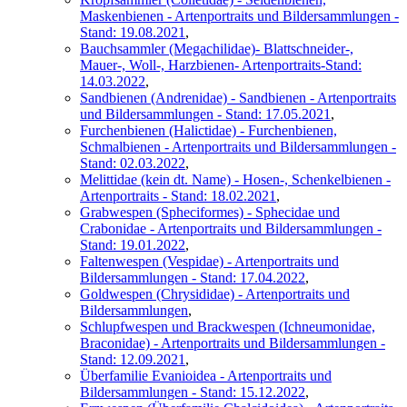
Maskenbienen - Artenportraits und Bildersammlungen -
Stand: 19.08.2021
,
Bauchsammler (Megachilidae)- Blattschneider-,
Mauer-, Woll-, Harzbienen- Artenportraits-Stand:
14.03.2022
,
Sandbienen (Andrenidae) - Sandbienen - Artenportraits
und Bildersammlungen - Stand: 17.05.2021
,
Furchenbienen (Halictidae) - Furchenbienen,
Schmalbienen - Artenportraits und Bildersammlungen -
Stand: 02.03.2022
,
Melittidae (kein dt. Name) - Hosen-, Schenkelbienen -
Artenportraits - Stand: 18.02.2021
,
Grabwespen (Spheciformes) - Sphecidae und
Crabonidae - Artenportraits und Bildersammlungen -
Stand: 19.01.2022
,
Faltenwespen (Vespidae) - Artenportraits und
Bildersammlungen - Stand: 17.04.2022
,
Goldwespen (Chrysididae) - Artenportraits und
Bildersammlungen
,
Schlupfwespen und Brackwespen (Ichneumonidae,
Braconidae) - Artenportraits und Bildersammlungen -
Stand: 12.09.2021
,
Überfamilie Evanioidea - Artenportraits und
Bildersammlungen - Stand: 15.12.2022
,