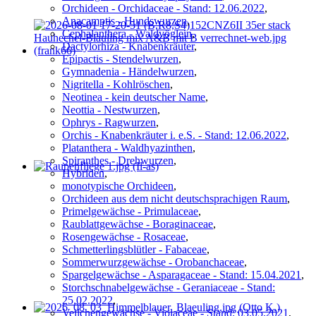
Orchideen - Orchidaceae - Stand: 12.06.2022
,
Anacamptis - Hundswurzen
,
Cephalanthera - Waldvöglein
,
Dactylorhiza - Knabenkräuter
,
Epipactis - Stendelwurzen
,
Gymnadenia - Händelwurzen
,
Nigritella - Kohlröschen
,
Neotinea - kein deutscher Name
,
Neottia - Nestwurzen
,
Ophrys - Ragwurzen
,
Orchis - Knabenkräuter i. e.S. - Stand: 12.06.2022
,
Platanthera - Waldhyazinthen
,
Spiranthes - Drehwurzen
,
Hybriden
,
monotypische Orchideen
,
Orchideen aus dem nicht deutschsprachigen Raum
,
Primelgewächse - Primulaceae
,
Raublattgewächse - Boraginaceae
,
Rosengewächse - Rosaceae
,
Schmetterlingsblütler - Fabaceae
,
Sommerwurzgewächse - Orobanchaceae
,
Spargelgewächse - Asparagaceae - Stand: 15.04.2021
,
Storchschnabelgewächse - Geraniaceae - Stand:
25.02.2022
,
Veilchengewächse - Violaceae - Stand: 03.05.2021
,