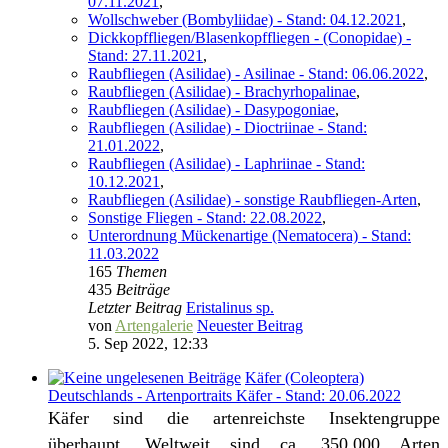
07.11.2021
,
Wollschweber (Bombyliidae) - Stand: 04.12.2021
,
Dickkopffliegen/Blasenkopffliegen - (Conopidae) -
Stand: 27.11.2021
,
Raubfliegen (Asilidae) - Asilinae - Stand: 06.06.2022
,
Raubfliegen (Asilidae) - Brachyrhopalinae
,
Raubfliegen (Asilidae) - Dasypogoniae
,
Raubfliegen (Asilidae) - Dioctriinae - Stand:
21.01.2022
,
Raubfliegen (Asilidae) - Laphriinae - Stand:
10.12.2021
,
Raubfliegen (Asilidae) - sonstige Raubfliegen-Arten
,
Sonstige Fliegen - Stand: 22.08.2022
,
Unterordnung Mückenartige (Nematocera) - Stand:
11.03.2022
165
Themen
435
Beiträge
Letzter Beitrag
Eristalinus sp.
von
Artengalerie
Neuester Beitrag
5. Sep 2022, 12:33
Käfer (Coleoptera)
Deutschlands - Artenportraits Käfer - Stand: 20.06.2022
Käfer sind die artenreichste Insektengruppe
überhaupt. Weltweit sind ca. 350.000 Arten