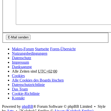
Makro-Forum
Startseite
Foren-Übersicht
Nutzungsbedingungen
Datenschutz
Impressum
Danksagung
Alle Zeiten sind
UTC+02:00
Cookies
Alle Cookies des Boards löschen
Datenschutzrichtlinie
Das Team
Cookie-Richtlinie
Kontakt
Powered by
phpBB
® Forum Software © phpBB Limited • Style
by
Arty
• "Kolobok"-Smilies ©
Aiwan (Kolobok Smiles)