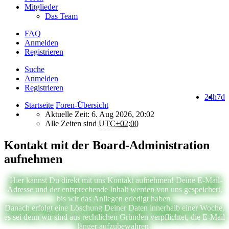
Mitglieder
Das Team
FAQ
Anmelden
Registrieren
Suche
Anmelden
Registrieren
24h
7d
Startseite
Foren-Übersicht
Aktuelle Zeit: 6. Aug 2026, 20:02
Alle Zeiten sind
UTC+02:00
Kontakt mit der Board-Administration
aufnehmen
Hier kannst Du direkt mit uns Kontakt aufnehmen! Deine E-Mail-
Adresse und der entsprechende Inhalt werden von uns gespeichert,
bis wir das Anliegen erledigt haben.
Danach erfolgt eine Löschung Deiner Daten innerhalb einer Woche,
es sei denn wir sind aus rechtlichen Gründen verpflichtet, die E-Mail
länger aufzubewahren