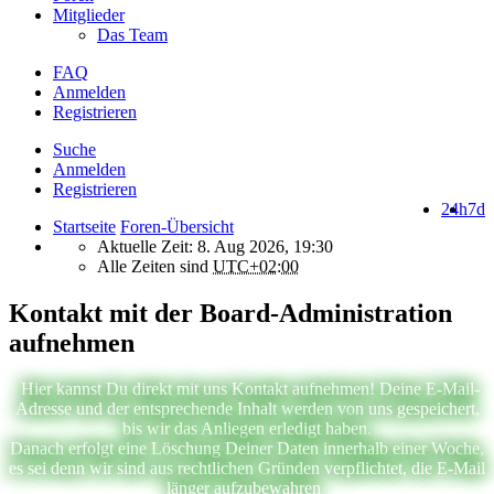
Mitglieder
Das Team
FAQ
Anmelden
Registrieren
Suche
Anmelden
Registrieren
24h
7d
Startseite
Foren-Übersicht
Aktuelle Zeit: 8. Aug 2026, 19:30
Alle Zeiten sind
UTC+02:00
Kontakt mit der Board-Administration
aufnehmen
Hier kannst Du direkt mit uns Kontakt aufnehmen! Deine E-Mail-
Adresse und der entsprechende Inhalt werden von uns gespeichert,
bis wir das Anliegen erledigt haben.
Danach erfolgt eine Löschung Deiner Daten innerhalb einer Woche,
es sei denn wir sind aus rechtlichen Gründen verpflichtet, die E-Mail
länger aufzubewahren