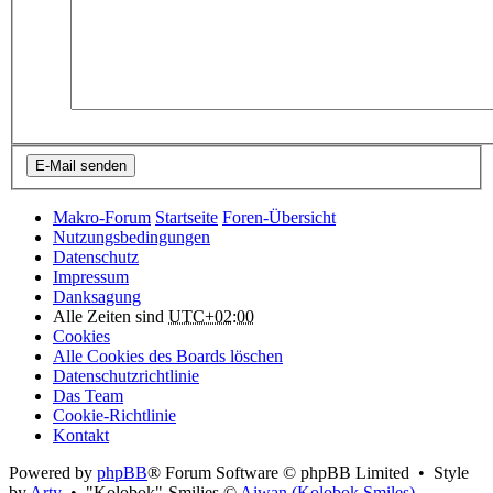
Makro-Forum
Startseite
Foren-Übersicht
Nutzungsbedingungen
Datenschutz
Impressum
Danksagung
Alle Zeiten sind
UTC+02:00
Cookies
Alle Cookies des Boards löschen
Datenschutzrichtlinie
Das Team
Cookie-Richtlinie
Kontakt
Powered by
phpBB
® Forum Software © phpBB Limited • Style
by
Arty
• "Kolobok"-Smilies ©
Aiwan (Kolobok Smiles)