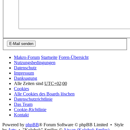
Makro-Forum
Startseite
Foren-Übersicht
Nutzungsbedingungen
Datenschutz
Impressum
Danksagung
Alle Zeiten sind
UTC+02:00
Cookies
Alle Cookies des Boards löschen
Datenschutzrichtlinie
Das Team
Cookie-Richtlinie
Kontakt
Powered by
phpBB
® Forum Software © phpBB Limited • Style
by
Arty
• "Kolobok"-Smilies ©
Aiwan (Kolobok Smiles)