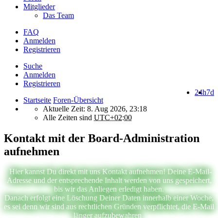
Mitglieder
Das Team
FAQ
Anmelden
Registrieren
Suche
Anmelden
Registrieren
24h
7d
Startseite
Foren-Übersicht
Aktuelle Zeit: 8. Aug 2026, 23:18
Alle Zeiten sind
UTC+02:00
Kontakt mit der Board-Administration
aufnehmen
Hier kannst Du direkt mit uns Kontakt aufnehmen! Deine E-Mail-
Adresse und der entsprechende Inhalt werden von uns gespeichert,
bis wir das Anliegen erledigt haben.
Danach erfolgt eine Löschung Deiner Daten innerhalb einer Woche,
es sei denn wir sind aus rechtlichen Gründen verpflichtet, die E-Mail
länger aufzubewahren