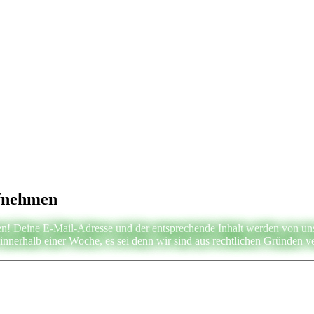
ufnehmen
n! Deine E-Mail-Adresse und der entsprechende Inhalt werden von uns g
nnerhalb einer Woche, es sei denn wir sind aus rechtlichen Gründen ve