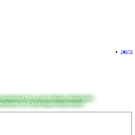
24h
7d
espeichert, bis wir das Anliegen erledigt haben.
rpflichtet, die E-Mail länger aufzubewahren