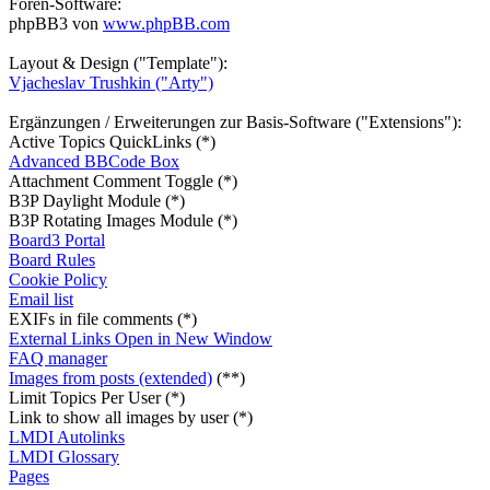
Foren-Software:
phpBB3 von
www.phpBB.com
Layout & Design ("Template"):
Vjacheslav Trushkin ("Arty")
Ergänzungen / Erweiterungen zur Basis-Software ("Extensions"):
Active Topics QuickLinks (*)
Advanced BBCode Box
Attachment Comment Toggle (*)
B3P Daylight Module (*)
B3P Rotating Images Module (*)
Board3 Portal
Board Rules
Cookie Policy
Email list
EXIFs in file comments (*)
External Links Open in New Window
FAQ manager
Images from posts (extended)
(**)
Limit Topics Per User (*)
Link to show all images by user (*)
LMDI Autolinks
LMDI Glossary
Pages