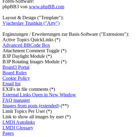
Foren-Software:
phpBB3 von
www.phpBB.com
Layout & Design ("Template"):
Vjacheslav Trushkin ("Arty")
Ergänzungen / Erweiterungen zur Basis-Software ("Extensions"):
Active Topics QuickLinks (*)
Advanced BBCode Box
Attachment Comment Toggle (*)
B3P Daylight Module (*)
B3P Rotating Images Module (*)
Board3 Portal
Board Rules
Cookie Policy
Email list
EXIFs in file comments (*)
External Links Open in New Window
FAQ manager
Images from posts (extended)
(**)
Limit Topics Per User (*)
Link to show all images by user (*)
LMDI Autolinks
LMDI Glossary
Pages