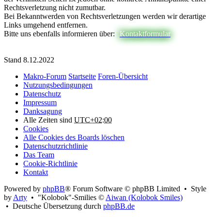
Rechtsverletzung nicht zumutbar.
Bei Bekanntwerden von Rechtsverletzungen werden wir derartige
Links umgehend entfernen.
Bitte uns ebenfalls informieren über:
Kontaktformular
Stand 8.12.2022
Makro-Forum
Startseite
Foren-Übersicht
Nutzungsbedingungen
Datenschutz
Impressum
Danksagung
Alle Zeiten sind
UTC+02:00
Cookies
Alle Cookies des Boards löschen
Datenschutzrichtlinie
Das Team
Cookie-Richtlinie
Kontakt
Powered by
phpBB
® Forum Software © phpBB Limited • Style
by
Arty
• "Kolobok"-Smilies ©
Aiwan (Kolobok Smiles)
• Deutsche Übersetzung durch
phpBB.de