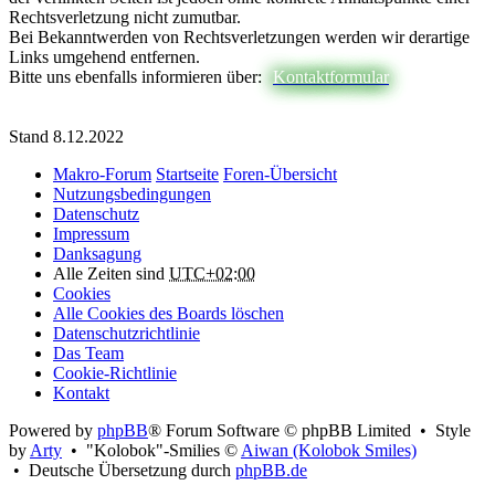
Rechtsverletzung nicht zumutbar.
Bei Bekanntwerden von Rechtsverletzungen werden wir derartige
Links umgehend entfernen.
Bitte uns ebenfalls informieren über:
Kontaktformular
Stand 8.12.2022
Makro-Forum
Startseite
Foren-Übersicht
Nutzungsbedingungen
Datenschutz
Impressum
Danksagung
Alle Zeiten sind
UTC+02:00
Cookies
Alle Cookies des Boards löschen
Datenschutzrichtlinie
Das Team
Cookie-Richtlinie
Kontakt
Powered by
phpBB
® Forum Software © phpBB Limited • Style
by
Arty
• "Kolobok"-Smilies ©
Aiwan (Kolobok Smiles)
• Deutsche Übersetzung durch
phpBB.de