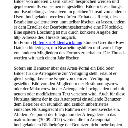
Bilder von anderen Usern kritisch besprochen werden und
gegebenenfalls von seinen eingestellten Bildern Gestaltungs-
und Bearbeitungsalternativen im gleichen Thread von anderen
Usern hochgeladen werden dürfen. Er hat das Recht, diese
Bearbeitungsalternativen unmittelbar löschen zu lassen, indem
er dem Ersteller der Bearbeitungsalternative eine PN schickt.
Eine spätere Löschung ist nur durch konkrete Angabe der
http-Adresse des Threads möglich.
Im Forum
Hilfen zur Bildentwicklung
können User ihre Raw-
Dateien hinterlegen, um Bearbeitungshilfen und -vorschläge
von anderen Mitgliedern des Forums zu erhalten. Die Threads
werden wir nach einem Jahr löschen.
Sofern ein Benutzer über das Arten-Portal ein Bild oder
Bilder für die Artengalerie zur Verfügung stellt, erlaubt er
gleichzeitig, dass eine Kopie von dem zur Verfügung
gestellten Bild von den Mitgliedern der Bestimmungscrew
oder der Makrocrew in der Artengalerie hochgeladen und mit
neuem oder modifiziertem Text versehen wird. Auch für diese
Nutzung räumt der in das Artenportal einstellende Benutzer
dem Betreiber ein räumlich und zeitlich unbefristetes
einfaches Nutzungsrecht im Rahmen der Forenzwecke ein.
Ab dem Zeitpunkt der Integration der Artengalerie in das
makro-forum (30.09.2017) werden die im Artenportal
hochgeladenen Bildbeiträge der Benutzer nicht mehr kopiert,