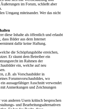
r Äußerungen im Forum, schließt aber
n.
llen Umgang miteinander. Wer das nicht
halten
 diese Inhalte als öffentlich und erlaubt
 dass Bilder aus dem Internet
bernimmt dafür keine Haftung.
welche die Schöpfungshöhe erreichen,
utzer. Er räumt dem Betreiber ein
Nutzungsrecht im Rahmen der
chaubilder ein, welche auf neu
sen.
, z.B. als Vorschaubilder in
en eines Forumsvorschaubildes, wo
h ein aussagefähiger Auschnitt verwendet
n mit Anmerkungen und Zeichnungen
er von anderen Usern kritisch besprochen
staltungs- und Bearbeitungsalternativen