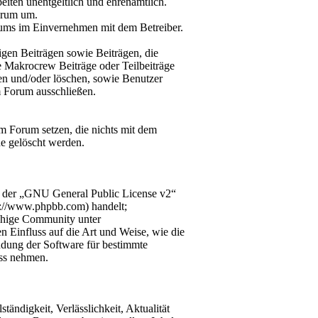
iten unentgeltlich und ehrenamtlich.
orum um.
orums im Einvernehmen mit dem Betreiber.
gen Beiträgen sowie Beiträgen, die
e Makrocrew Beiträge oder Teilbeiträge
nen und/oder löschen, sowie Benutzer
m Forum ausschließen.
m Forum setzen, die nichts mit dem
e gelöscht werden.
r der „GNU General Public License v2“
p://www.phpbb.com) handelt;
chige Community unter
n Einfluss auf die Art und Weise, wie die
dung der Software für bestimmte
uss nehmen.
tändigkeit, Verlässlichkeit, Aktualität