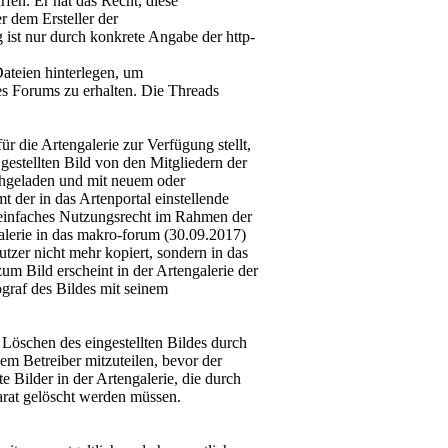
en. Er hat das Recht, diese
r dem Ersteller der
 ist nur durch konkrete Angabe der http-
teien hinterlegen, um
es Forums zu erhalten. Die Threads
ür die Artengalerie zur Verfügung stellt,
gestellten Bild von den Mitgliedern der
hgeladen und mit neuem oder
 der in das Artenportal einstellende
s einfaches Nutzungsrecht im Rahmen der
alerie in das makro-forum (30.09.2017)
tzer nicht mehr kopiert, sondern in das
m Bild erscheint in der Artengalerie der
ograf des Bildes mit seinem
Löschen des eingestellten Bildes durch
em Betreiber mitzuteilen, bevor der
e Bilder in der Artengalerie, die durch
rat gelöscht werden müssen.