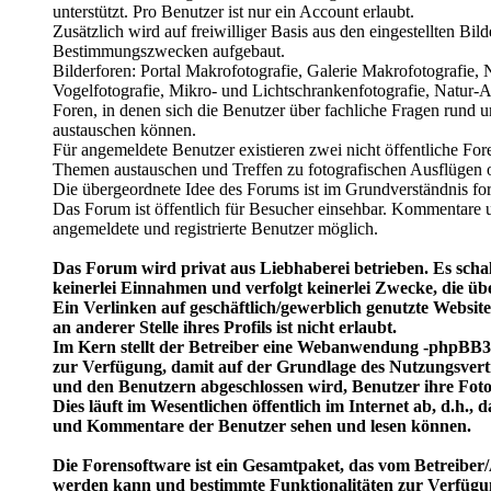
unterstützt. Pro Benutzer ist nur ein Account erlaubt.
Zusätzlich wird auf freiwilliger Basis aus den eingestellten Bil
Bestimmungszwecken aufgebaut.
Bilderforen: Portal Makrofotografie, Galerie Makrofotografie,
Vogelfotografie, Mikro- und Lichtschrankenfotografie, Natur-Ar
Foren, in denen sich die Benutzer über fachliche Fragen rund 
austauschen können.
Für angemeldete Benutzer existieren zwei nicht öffentliche Fore
Themen austauschen und Treffen zu fotografischen Ausflügen 
Die übergeordnete Idee des Forums ist im Grundverständnis for
Das Forum ist öffentlich für Besucher einsehbar. Kommentare u
angemeldete und registrierte Benutzer möglich.
Das Forum wird privat aus Liebhaberei betrieben. Es schal
keinerlei Einnahmen und verfolgt keinerlei Zwecke, die üb
Ein Verlinken auf geschäftlich/gewerblich genutzte Website
an anderer Stelle ihres Profils ist nicht erlaubt.
Im Kern stellt der Betreiber eine Webanwendung -phpBB3 
zur Verfügung, damit auf der Grundlage des Nutzungsvert
und den Benutzern abgeschlossen wird, Benutzer ihre Fot
Dies läuft im Wesentlichen öffentlich im Internet ab, d.h.,
und Kommentare der Benutzer sehen und lesen können.
Die Forensoftware ist ein Gesamtpaket, das vom Betreiber/
werden kann und bestimmte Funktionalitäten zur Verfügun