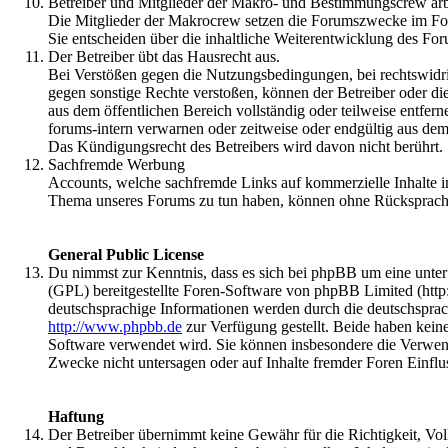
Betreiber und Mitglieder der Makro- und Bestimmungscrew arbe
Die Mitglieder der Makrocrew setzen die Forumszwecke im F
Sie entscheiden über die inhaltliche Weiterentwicklung des F
Der Betreiber übt das Hausrecht aus.
Bei Verstößen gegen die Nutzungsbedingungen, bei rechtswidri
gegen sonstige Rechte verstoßen, können der Betreiber oder di
aus dem öffentlichen Bereich vollständig oder teilweise entfer
forums-intern verwarnen oder zeitweise oder endgültig aus de
Das Kündigungsrecht des Betreibers wird davon nicht berührt.
Sachfremde Werbung
Accounts, welche sachfremde Links auf kommerzielle Inhalte i
Thema unseres Forums zu tun haben, können ohne Rücksprach
General Public License
Du nimmst zur Kenntnis, dass es sich bei phpBB um eine unte
(GPL) bereitgestellte Foren-Software von phpBB Limited (htt
deutschsprachige Informationen werden durch die deutschspra
http://www.phpbb.de
zur Verfügung gestellt. Beide haben keine
Software verwendet wird. Sie können insbesondere die Verwen
Zwecke nicht untersagen oder auf Inhalte fremder Foren Einfl
Haftung
Der Betreiber übernimmt keine Gewähr für die Richtigkeit, Volls