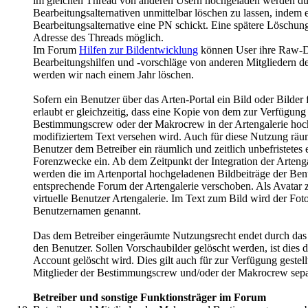
im gleichen Thread von anderen Usern hochgeladen werden dürf
Bearbeitungsalternativen unmittelbar löschen zu lassen, indem e
Bearbeitungsalternative eine PN schickt. Eine spätere Löschung
Adresse des Threads möglich.
Im Forum
Hilfen zur Bildentwicklung
können User ihre Raw-Da
Bearbeitungshilfen und -vorschläge von anderen Mitgliedern d
werden wir nach einem Jahr löschen.
Sofern ein Benutzer über das Arten-Portal ein Bild oder Bilder f
erlaubt er gleichzeitig, dass eine Kopie von dem zur Verfügung 
Bestimmungscrew oder der Makrocrew in der Artengalerie hoc
modifiziertem Text versehen wird. Auch für diese Nutzung räumt
Benutzer dem Betreiber ein räumlich und zeitlich unbefristete
Forenzwecke ein. Ab dem Zeitpunkt der Integration der Arteng
werden die im Artenportal hochgeladenen Bildbeiträge der Benu
entsprechende Forum der Artengalerie verschoben. Als Avatar zu
virtuelle Benutzer Artengalerie. Im Text zum Bild wird der Fot
Benutzernamen genannt.
Das dem Betreiber eingeräumte Nutzungsrecht endet durch das 
den Benutzer. Sollen Vorschaubilder gelöscht werden, ist dies d
Account gelöscht wird. Dies gilt auch für zur Verfügung gestellt
Mitglieder der Bestimmungscrew und/oder der Makrocrew sepa
Betreiber und sonstige Funktionsträger im Forum