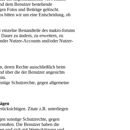
und dem Benutzer bestehende
gen Fotos und Beiträge gelöscht.
tos bitten wir um eine Entscheidung, ob
er einzelne Bestandteile des makro-forums
 Dauer zu ändern, zu erweitern, zu
ender Nutzer-Accounts und/oder Nutzer-
en, deren Rechte ausschließlich beim
und über die der Benutzer angesichts
ann.
nstige Schutzrechte, gegen allgemeine
rägen
rücksichtigen. Zitate z.B. unterliegen
gen sonstige Schutzrechte, gegen
erstoßen. Die Benutzer haben die
ten und sich mit Wertschätzung und