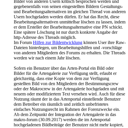
Bilder von anderen Usern kritisch besprochen werden und
gegebenenfalls von seinen eingestellten Bildern Gestaltungs-
und Bearbeitungsalternativen im gleichen Thread von anderen
Usern hochgeladen werden dürfen. Er hat das Recht, diese
Bearbeitungsalternativen unmittelbar löschen zu lassen, indem
er dem Ersteller der Bearbeitungsalternative eine PN schickt.
Eine spätere Löschung ist nur durch konkrete Angabe der
http-Adresse des Threads möglich.
Im Forum
Hilfen zur Bildentwicklung
können User ihre Raw-
Dateien hinterlegen, um Bearbeitungshilfen und -vorschläge
von anderen Mitgliedern des Forums zu erhalten. Die Threads
werden wir nach einem Jahr löschen.
Sofern ein Benutzer über das Arten-Portal ein Bild oder
Bilder für die Artengalerie zur Verfügung stellt, erlaubt er
gleichzeitig, dass eine Kopie von dem zur Verfügung
gestellten Bild von den Mitgliedern der Bestimmungscrew
oder der Makrocrew in der Artengalerie hochgeladen und mit
neuem oder modifiziertem Text versehen wird. Auch für diese
Nutzung räumt der in das Artenportal einstellende Benutzer
dem Betreiber ein räumlich und zeitlich unbefristetes
einfaches Nutzungsrecht im Rahmen der Forenzwecke ein.
Ab dem Zeitpunkt der Integration der Artengalerie in das
makro-forum (30.09.2017) werden die im Artenportal
hochgeladenen Bildbeiträge der Benutzer nicht mehr kopiert,