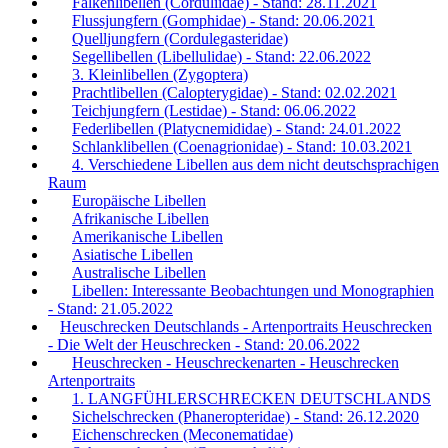
Falkenlibellen (Corduliidae) - Stand: 28.11.2021
Flussjungfern (Gomphidae) - Stand: 20.06.2021
Quelljungfern (Cordulegasteridae)
Segellibellen (Libellulidae) - Stand: 22.06.2022
3. Kleinlibellen (Zygoptera)
Prachtlibellen (Calopterygidae) - Stand: 02.02.2021
Teichjungfern (Lestidae) - Stand: 06.06.2022
Federlibellen (Platycnemididae) - Stand: 24.01.2022
Schlanklibellen (Coenagrionidae) - Stand: 10.03.2021
4. Verschiedene Libellen aus dem nicht deutschsprachigen
Raum
Europäische Libellen
Afrikanische Libellen
Amerikanische Libellen
Asiatische Libellen
Australische Libellen
Libellen: Interessante Beobachtungen und Monographien
- Stand: 21.05.2022
Heuschrecken Deutschlands - Artenportraits Heuschrecken
- Die Welt der Heuschrecken - Stand: 20.06.2022
Heuschrecken - Heuschreckenarten - Heuschrecken
Artenportraits
1. LANGFÜHLERSCHRECKEN DEUTSCHLANDS
Sichelschrecken (Phaneropteridae) - Stand: 26.12.2020
Eichenschrecken (Meconematidae)