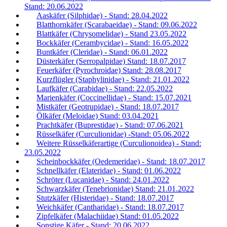
Stand: 20.06.2022
Aaskäfer (Silphidae) - Stand: 28.04.2022
Blatthornkäfer (Scarabaeidae) - Stand: 09.06.2022
Blattkäfer (Chrysomelidae) - Stand 23.05.2022
Bockkäfer (Cerambycidae) - Stand: 16.05.2022
Buntkäfer (Cleridae) - Stand: 06.01.2022
Düsterkäfer (Serropalpidae) Stand: 18.07.2017
Feuerkäfer (Pyrochroidae) Stand: 28.08.2017
Kurzflügler (Staphylinidae) - Stand: 21.01.2022
Laufkäfer (Carabidae) - Stand: 22.05.2022
Marienkäfer (Coccinellidae) - Stand: 15.07.2021
Mistkäfer (Geotrupidae) - Stand: 18.07.2017
Ölkäfer (Meloidae) Stand: 03.04.2021
Prachtkäfer (Buprestidae) - Stand: 07.06.2021
Rüsselkäfer (Curculionidae) -Stand: 05.06.2022
Weitere Rüsselkäferartige (Curculionoidea) - Stand:
23.05.2022
Scheinbockkäfer (Oedemeridae) - Stand: 18.07.2017
Schnellkäfer (Elateridae) - Stand: 01.06.2022
Schröter (Lucanidae) - Stand: 24.01.2022
Schwarzkäfer (Tenebrionidae) Stand: 21.01.2022
Stutzkäfer (Histeridae) - Stand: 18.07.2017
Weichkäfer (Cantharidae) - Stand: 18.07.2017
Zipfelkäfer (Malachiidae) Stand: 01.05.2022
Sonstige Käfer - Stand: 20.06.2022