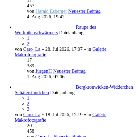
17
457
von
Harald Esberger
Neuester Beitrag
4. Aug 2026, 19:42
Raupe des
Wolfmilchschwärmers
Dateianhang
1
2
von
Caro_La
» 28. Jul 2026, 17:07 » in
Galerie
Makrofotografie
17
389
von
JürgenH
Neuester Beitrag
1. Aug 2026, 07:06
Bergkronwicken-Widderchen
Schäferstündchen
Dateianhang
1
2
3
von
Caro_La
» 18. Jul 2026, 15:19 » in
Galerie
Makrofotografie
20
458
von
Caro_La
Neuester Beitrag