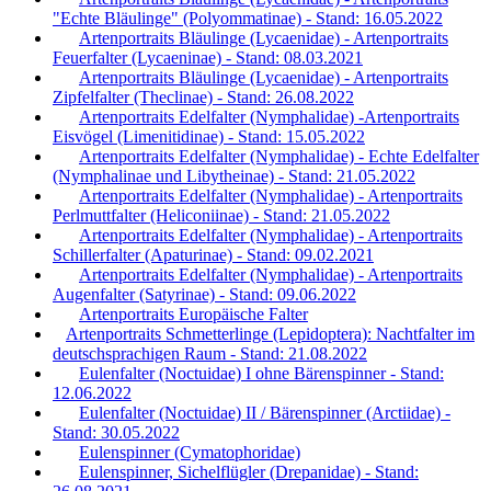
"Echte Bläulinge" (Polyommatinae) - Stand: 16.05.2022
Artenportraits Bläulinge (Lycaenidae) - Artenportraits
Feuerfalter (Lycaeninae) - Stand: 08.03.2021
Artenportraits Bläulinge (Lycaenidae) - Artenportraits
Zipfelfalter (Theclinae) - Stand: 26.08.2022
Artenportraits Edelfalter (Nymphalidae) -Artenportraits
Eisvögel (Limenitidinae) - Stand: 15.05.2022
Artenportraits Edelfalter (Nymphalidae) - Echte Edelfalter
(Nymphalinae und Libytheinae) - Stand: 21.05.2022
Artenportraits Edelfalter (Nymphalidae) - Artenportraits
Perlmuttfalter (Heliconiinae) - Stand: 21.05.2022
Artenportraits Edelfalter (Nymphalidae) - Artenportraits
Schillerfalter (Apaturinae) - Stand: 09.02.2021
Artenportraits Edelfalter (Nymphalidae) - Artenportraits
Augenfalter (Satyrinae) - Stand: 09.06.2022
Artenportraits Europäische Falter
Artenportraits Schmetterlinge (Lepidoptera): Nachtfalter im
deutschsprachigen Raum - Stand: 21.08.2022
Eulenfalter (Noctuidae) I ohne Bärenspinner - Stand:
12.06.2022
Eulenfalter (Noctuidae) II / Bärenspinner (Arctiidae) -
Stand: 30.05.2022
Eulenspinner (Cymatophoridae)
Eulenspinner, Sichelflügler (Drepanidae) - Stand: