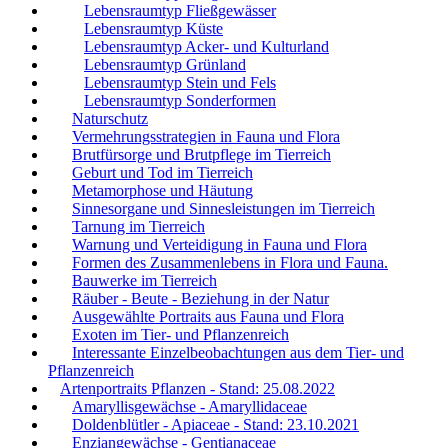
Lebensraumtyp Fließgewässer
Lebensraumtyp Küste
Lebensraumtyp Acker- und Kulturland
Lebensraumtyp Grünland
Lebensraumtyp Stein und Fels
Lebensraumtyp Sonderformen
Naturschutz
Vermehrungsstrategien in Fauna und Flora
Brutfürsorge und Brutpflege im Tierreich
Geburt und Tod im Tierreich
Metamorphose und Häutung
Sinnesorgane und Sinnesleistungen im Tierreich
Tarnung im Tierreich
Warnung und Verteidigung in Fauna und Flora
Formen des Zusammenlebens in Flora und Fauna.
Bauwerke im Tierreich
Räuber - Beute - Beziehung in der Natur
Ausgewählte Portraits aus Fauna und Flora
Exoten im Tier- und Pflanzenreich
Interessante Einzelbeobachtungen aus dem Tier- und
Pflanzenreich
Artenportraits Pflanzen - Stand: 25.08.2022
Amaryllisgewächse - Amaryllidaceae
Doldenblütler - Apiaceae - Stand: 23.10.2021
Enziangewächse - Gentianaceae