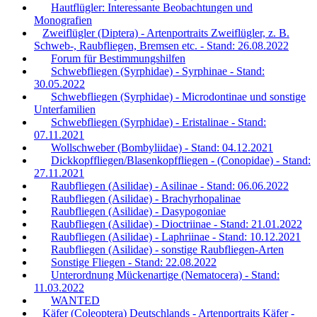
Hautflügler: Interessante Beobachtungen und
Monografien
Zweiflügler (Diptera) - Artenportraits Zweiflügler, z. B.
Schweb-, Raubfliegen, Bremsen etc. - Stand: 26.08.2022
Forum für Bestimmungshilfen
Schwebfliegen (Syrphidae) - Syrphinae - Stand:
30.05.2022
Schwebfliegen (Syrphidae) - Microdontinae und sonstige
Unterfamilien
Schwebfliegen (Syrphidae) - Eristalinae - Stand:
07.11.2021
Wollschweber (Bombyliidae) - Stand: 04.12.2021
Dickkopffliegen/Blasenkopffliegen - (Conopidae) - Stand:
27.11.2021
Raubfliegen (Asilidae) - Asilinae - Stand: 06.06.2022
Raubfliegen (Asilidae) - Brachyrhopalinae
Raubfliegen (Asilidae) - Dasypogoniae
Raubfliegen (Asilidae) - Dioctriinae - Stand: 21.01.2022
Raubfliegen (Asilidae) - Laphriinae - Stand: 10.12.2021
Raubfliegen (Asilidae) - sonstige Raubfliegen-Arten
Sonstige Fliegen - Stand: 22.08.2022
Unterordnung Mückenartige (Nematocera) - Stand:
11.03.2022
WANTED
Käfer (Coleoptera) Deutschlands - Artenportraits Käfer -