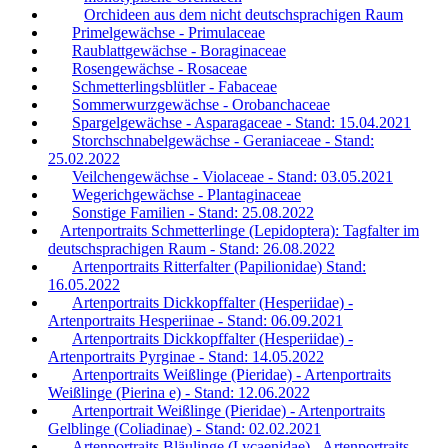
Orchideen aus dem nicht deutschsprachigen Raum
Primelgewächse - Primulaceae
Raublattgewächse - Boraginaceae
Rosengewächse - Rosaceae
Schmetterlingsblütler - Fabaceae
Sommerwurzgewächse - Orobanchaceae
Spargelgewächse - Asparagaceae - Stand: 15.04.2021
Storchschnabelgewächse - Geraniaceae - Stand:
25.02.2022
Veilchengewächse - Violaceae - Stand: 03.05.2021
Wegerichgewächse - Plantaginaceae
Sonstige Familien - Stand: 25.08.2022
Artenportraits Schmetterlinge (Lepidoptera): Tagfalter im
deutschsprachigen Raum - Stand: 26.08.2022
Artenportraits Ritterfalter (Papilionidae) Stand:
16.05.2022
Artenportraits Dickkopffalter (Hesperiidae) -
Artenportraits Hesperiinae - Stand: 06.09.2021
Artenportraits Dickkopffalter (Hesperiidae) -
Artenportraits Pyrginae - Stand: 14.05.2022
Artenportraits Weißlinge (Pieridae) - Artenportraits
Weißlinge (Pierina e) - Stand: 12.06.2022
Artenportrait Weißlinge (Pieridae) - Artenportraits
Gelblinge (Coliadinae) - Stand: 02.02.2021
Artenportraits Bläulinge (Lycaenidae) - Artenportraits