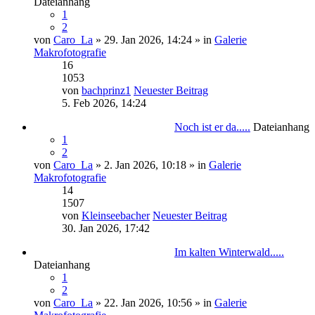
Dateianhang
1
2
von
Caro_La
» 29. Jan 2026, 14:24 » in
Galerie
Makrofotografie
16
1053
von
bachprinz1
Neuester Beitrag
5. Feb 2026, 14:24
Noch ist er da.....
Dateianhang
1
2
von
Caro_La
» 2. Jan 2026, 10:18 » in
Galerie
Makrofotografie
14
1507
von
Kleinseebacher
Neuester Beitrag
30. Jan 2026, 17:42
Im kalten Winterwald.....
Dateianhang
1
2
von
Caro_La
» 22. Jan 2026, 10:56 » in
Galerie