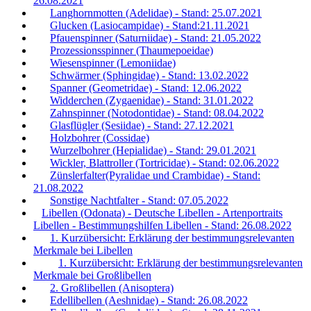
26.08.2021
Langhornmotten (Adelidae) - Stand: 25.07.2021
Glucken (Lasiocampidae) - Stand:21.11.2021
Pfauenspinner (Saturniidae) - Stand: 21.05.2022
Prozessionsspinner (Thaumepoeidae)
Wiesenspinner (Lemoniidae)
Schwärmer (Sphingidae) - Stand: 13.02.2022
Spanner (Geometridae) - Stand: 12.06.2022
Widderchen (Zygaenidae) - Stand: 31.01.2022
Zahnspinner (Notodontidae) - Stand: 08.04.2022
Glasflügler (Sesiidae) - Stand: 27.12.2021
Holzbohrer (Cossidae)
Wurzelbohrer (Hepialidae) - Stand: 29.01.2021
Wickler, Blattroller (Tortricidae) - Stand: 02.06.2022
Zünslerfalter(Pyralidae und Crambidae) - Stand:
21.08.2022
Sonstige Nachtfalter - Stand: 07.05.2022
Libellen (Odonata) - Deutsche Libellen - Artenportraits
Libellen - Bestimmungshilfen Libellen - Stand: 26.08.2022
1. Kurzübersicht: Erklärung der bestimmungsrelevanten
Merkmale bei Libellen
1. Kurzübersicht: Erklärung der bestimmungsrelevanten
Merkmale bei Großlibellen
2. Großlibellen (Anisoptera)
Edellibellen (Aeshnidae) - Stand: 26.08.2022