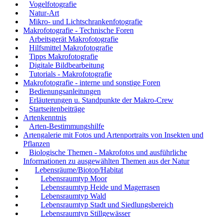
Vogelfotografie
Natur-Art
Mikro- und Lichtschrankenfotografie
Makrofotografie - Technische Foren
Arbeitsgerät Makrofotografie
Hilfsmittel Makrofotografie
Tipps Makrofotografie
Digitale Bildbearbeitung
Tutorials - Makrofotografie
Makrofotografie - interne und sonstige Foren
Bedienungsanleitungen
Erläuterungen u. Standpunkte der Makro-Crew
Startseitenbeiträge
Artenkenntnis
Arten-Bestimmungshilfe
Artengalerie mit Fotos und Artenportraits von Insekten und
Pflanzen
Biologische Themen - Makrofotos und ausführliche
Informationen zu ausgewählten Themen aus der Natur
Lebensräume/Biotop/Habitat
Lebensraumtyp Moor
Lebensraumtyp Heide und Magerrasen
Lebensraumtyp Wald
Lebensraumtyp Stadt und Siedlungsbereich
Lebensraumtyp Stillgewässer