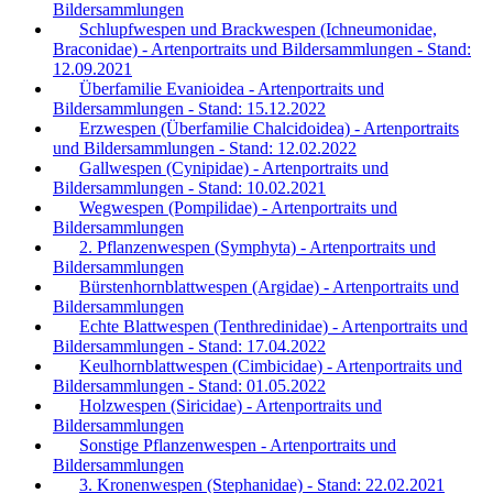
Bildersammlungen
Schlupfwespen und Brackwespen (Ichneumonidae,
Braconidae) - Artenportraits und Bildersammlungen - Stand:
12.09.2021
Überfamilie Evanioidea - Artenportraits und
Bildersammlungen - Stand: 15.12.2022
Erzwespen (Überfamilie Chalcidoidea) - Artenportraits
und Bildersammlungen - Stand: 12.02.2022
Gallwespen (Cynipidae) - Artenportraits und
Bildersammlungen - Stand: 10.02.2021
Wegwespen (Pompilidae) - Artenportraits und
Bildersammlungen
2. Pflanzenwespen (Symphyta) - Artenportraits und
Bildersammlungen
Bürstenhornblattwespen (Argidae) - Artenportraits und
Bildersammlungen
Echte Blattwespen (Tenthredinidae) - Artenportraits und
Bildersammlungen - Stand: 17.04.2022
Keulhornblattwespen (Cimbicidae) - Artenportraits und
Bildersammlungen - Stand: 01.05.2022
Holzwespen (Siricidae) - Artenportraits und
Bildersammlungen
Sonstige Pflanzenwespen - Artenportraits und
Bildersammlungen
3. Kronenwespen (Stephanidae) - Stand: 22.02.2021