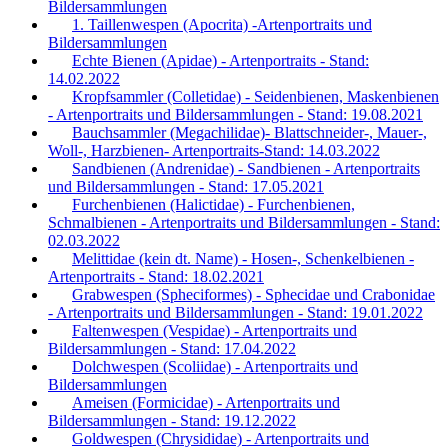
Bildersammlungen
1. Taillenwespen (Apocrita) -Artenportraits und
Bildersammlungen
Echte Bienen (Apidae) - Artenportraits - Stand:
14.02.2022
Kropfsammler (Colletidae) - Seidenbienen, Maskenbienen
- Artenportraits und Bildersammlungen - Stand: 19.08.2021
Bauchsammler (Megachilidae)- Blattschneider-, Mauer-,
Woll-, Harzbienen- Artenportraits-Stand: 14.03.2022
Sandbienen (Andrenidae) - Sandbienen - Artenportraits
und Bildersammlungen - Stand: 17.05.2021
Furchenbienen (Halictidae) - Furchenbienen,
Schmalbienen - Artenportraits und Bildersammlungen - Stand:
02.03.2022
Melittidae (kein dt. Name) - Hosen-, Schenkelbienen -
Artenportraits - Stand: 18.02.2021
Grabwespen (Spheciformes) - Sphecidae und Crabonidae
- Artenportraits und Bildersammlungen - Stand: 19.01.2022
Faltenwespen (Vespidae) - Artenportraits und
Bildersammlungen - Stand: 17.04.2022
Dolchwespen (Scoliidae) - Artenportraits und
Bildersammlungen
Ameisen (Formicidae) - Artenportraits und
Bildersammlungen - Stand: 19.12.2022
Goldwespen (Chrysididae) - Artenportraits und