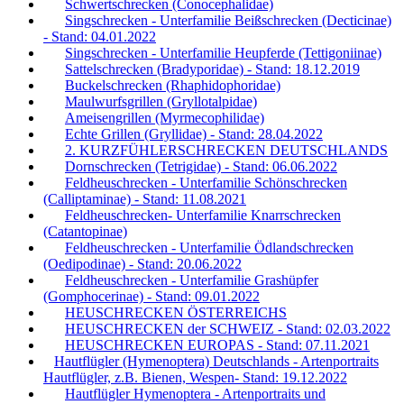
Schwertschrecken (Conocephalidae)
Singschrecken - Unterfamilie Beißschrecken (Decticinae)
- Stand: 04.01.2022
Singschrecken - Unterfamilie Heupferde (Tettigoniinae)
Sattelschrecken (Bradyporidae) - Stand: 18.12.2019
Buckelschrecken (Rhaphidophoridae)
Maulwurfsgrillen (Gryllotalpidae)
Ameisengrillen (Myrmecophilidae)
Echte Grillen (Gryllidae) - Stand: 28.04.2022
2. KURZFÜHLERSCHRECKEN DEUTSCHLANDS
Dornschrecken (Tetrigidae) - Stand: 06.06.2022
Feldheuschrecken - Unterfamilie Schönschrecken
(Calliptaminae) - Stand: 11.08.2021
Feldheuschrecken- Unterfamilie Knarrschrecken
(Catantopinae)
Feldheuschrecken - Unterfamilie Ödlandschrecken
(Oedipodinae) - Stand: 20.06.2022
Feldheuschrecken - Unterfamilie Grashüpfer
(Gomphocerinae) - Stand: 09.01.2022
HEUSCHRECKEN ÖSTERREICHS
HEUSCHRECKEN der SCHWEIZ - Stand: 02.03.2022
HEUSCHRECKEN EUROPAS - Stand: 07.11.2021
Hautflügler (Hymenoptera) Deutschlands - Artenportraits
Hautflügler, z.B. Bienen, Wespen- Stand: 19.12.2022
Hautflügler Hymenoptera - Artenportraits und