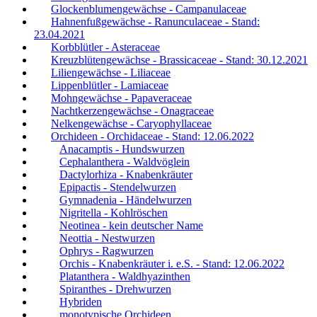
Glockenblumengewächse - Campanulaceae
Hahnenfußgewächse - Ranunculaceae - Stand:
23.04.2021
Korbblütler - Asteraceae
Kreuzblütengewächse - Brassicaceae - Stand: 30.12.2021
Liliengewächse - Liliaceae
Lippenblütler - Lamiaceae
Mohngewächse - Papaveraceae
Nachtkerzengewächse - Onagraceae
Nelkengewächse - Caryophyllaceae
Orchideen - Orchidaceae - Stand: 12.06.2022
Anacamptis - Hundswurzen
Cephalanthera - Waldvöglein
Dactylorhiza - Knabenkräuter
Epipactis - Stendelwurzen
Gymnadenia - Händelwurzen
Nigritella - Kohlröschen
Neotinea - kein deutscher Name
Neottia - Nestwurzen
Ophrys - Ragwurzen
Orchis - Knabenkräuter i. e.S. - Stand: 12.06.2022
Platanthera - Waldhyazinthen
Spiranthes - Drehwurzen
Hybriden
monotypische Orchideen