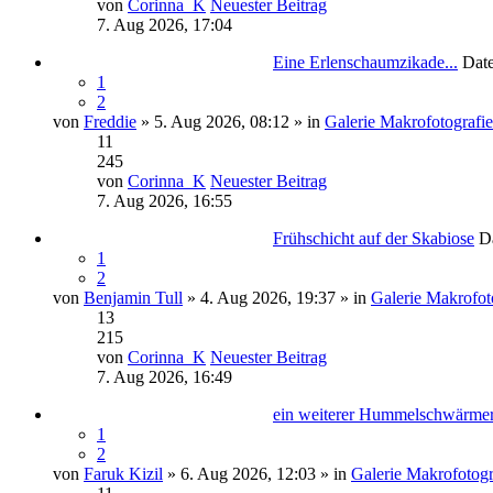
von
Corinna_K
Neuester Beitrag
7. Aug 2026, 17:04
Eine Erlenschaumzikade...
Dat
1
2
von
Freddie
» 5. Aug 2026, 08:12 » in
Galerie Makrofotografie
11
245
von
Corinna_K
Neuester Beitrag
7. Aug 2026, 16:55
Frühschicht auf der Skabiose
D
1
2
von
Benjamin Tull
» 4. Aug 2026, 19:37 » in
Galerie Makrofot
13
215
von
Corinna_K
Neuester Beitrag
7. Aug 2026, 16:49
ein weiterer Hummelschwärme
1
2
von
Faruk Kizil
» 6. Aug 2026, 12:03 » in
Galerie Makrofotogr