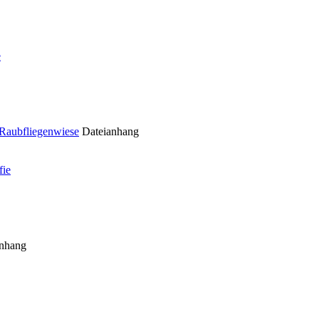
e
Raubfliegenwiese
Dateianhang
fie
anhang