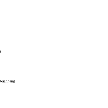
g
teianhang