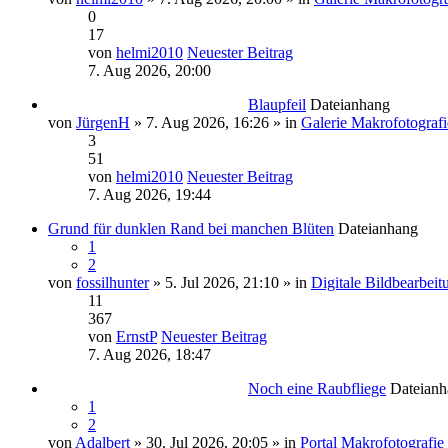
0
17
von
helmi2010
Neuester Beitrag
7. Aug 2026, 20:00
Blaupfeil
Dateianhang
von
JürgenH
» 7. Aug 2026, 16:26 » in
Galerie Makrofotografi
3
51
von
helmi2010
Neuester Beitrag
7. Aug 2026, 19:44
Grund für dunklen Rand bei manchen Blüten
Dateianhang
1
2
von
fossilhunter
» 5. Jul 2026, 21:10 » in
Digitale Bildbearbeit
11
367
von
ErnstP
Neuester Beitrag
7. Aug 2026, 18:47
Noch eine Raubfliege
Dateian
1
2
von
Adalbert
» 30. Jul 2026, 20:05 » in
Portal Makrofotografie