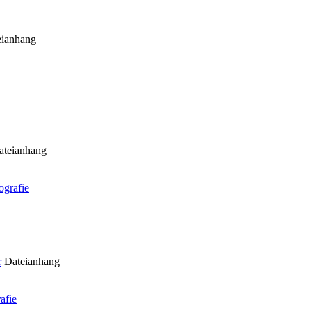
eianhang
ateianhang
ografie
r
Dateianhang
afie