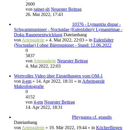
2600
von
rainer-sh
Neuester Beitrag
26. Mai 2022, 17:43
10376 - Lymantria dispar -
Schwammspinner - Noctuidae (Eulenfalter)/ Lymantriinae -
Doku Raupenentwicklung
Dateianhang
von
Artengalerie
» 4. Mai 2022, 22:03 » in
Eulenfalter
(Noctuidae) I ohne Bärenspinner - Stand: 12.06.2022
0
5837
von
Artengalerie
Neuester Beitrag
4. Mai 2022, 22:03
Wertvolles Video über Einstellungen vom OM-1
von
ji-em
» 14. Apr 2022, 18:31 » in
Arbeitsgerät
Makrofotografie
0
4152
von
ji-em
Neuester Beitrag
14. Apr 2022, 18:31
Phryganea cf. grandis
Dateianhang
von
Artengalerie
» 19. Mär 2022, 19:44 » in
Köcherfliegen