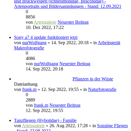
und Brackwespen (Ichneumonidae, Braconidae) -
Artenportraits und Bildersammlungen - Stand: 12.09.2021
0
8856
von
Artengalerie
Neuester Beitrag
10. Dez 2022, 17:22
Sony a7 4 update funktioniert jetzt
von
nurWolfgang
» 14. Sep 2022, 20:18 » in
Arbeitsgerät
Makrofotografie
0
4086
von
nurWolfgang
Neuester Beitrag
14. Sep 2022, 20:18
Pflanzen in der Wüste
Dateianhang
von
frank.m
» 12. Sep 2022, 19:55 » in
Naturfotografie
0
2889
von
frank.m
Neuester Beitrag
12. Sep 2022, 19:55
Tanzfliegen (Hybotidae) - Familie
von
Artengalerie
» 26. Aug 2022, 17:28 » in
Sonstige Fliegen
- Stand: 22.08.2022