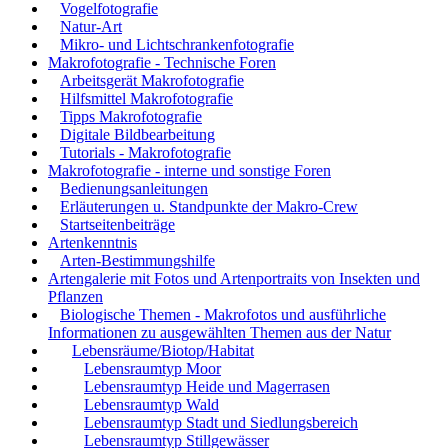
Vogelfotografie
Natur-Art
Mikro- und Lichtschrankenfotografie
Makrofotografie - Technische Foren
Arbeitsgerät Makrofotografie
Hilfsmittel Makrofotografie
Tipps Makrofotografie
Digitale Bildbearbeitung
Tutorials - Makrofotografie
Makrofotografie - interne und sonstige Foren
Bedienungsanleitungen
Erläuterungen u. Standpunkte der Makro-Crew
Startseitenbeiträge
Artenkenntnis
Arten-Bestimmungshilfe
Artengalerie mit Fotos und Artenportraits von Insekten und
Pflanzen
Biologische Themen - Makrofotos und ausführliche
Informationen zu ausgewählten Themen aus der Natur
Lebensräume/Biotop/Habitat
Lebensraumtyp Moor
Lebensraumtyp Heide und Magerrasen
Lebensraumtyp Wald
Lebensraumtyp Stadt und Siedlungsbereich
Lebensraumtyp Stillgewässer