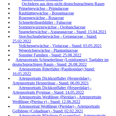
Orchideen aus dem nicht deutschsprachigen Raum
Primelgewächse - Primulaceae
Raublattgewächse - Boraginaceae
Rosengewächse - Rosaceae
Schmetterlingsblütler - Fabaceae
Sommerwurzgewächse - Orobanchaceae
Spargelgewächse - Asparagaceae - Stand: 15.04.2021
Storchschnabelgewächse - Geraniaceae - Stand:
25.02.2022
Veilchengewächse - Violaceae - Stand: 03.05.2021
Wegerichgewächse - Plantaginaceae
Sonstige Familien - Stand: 25.08.2022
Artenportraits Schmetterlinge (Lepidoptera): Tagfalter im
deutschsprachigen Raum - Stand: 26.08.2022
Artenportraits Ritterfalter (Papilionidae) Stand:
16.05.2022
Artenportraits Dickkopffalter (Hesperiidae) -
Artenportraits Hesperiinae - Stand: 06.09.2021
Artenportraits Dickkopffalter (Hesperiidae) -
Artenportraits Pyrginae - Stand: 14.05.2022
Artenportraits Weißlinge (Pieridae) - Artenportraits
Weißlinge (Pierina e) - Stand: 12.06.2022
Artenportrait Weißlinge (Pieridae) - Artenportraits
Gelblinge (Coliadinae) - Stand: 02.02.2021
Artenportraits Bläulinge (Lycaenidae) - Artenportraits