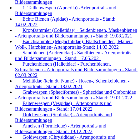
Bildersammlungen
1. Taillenwespen (Apocrita) -Artenportraits und
Bildersammlungen
Echte Bienen (Apidae) - Artenportraits - Stand:
14.02.2022
Kropfsammler (Colletidae) - Seidenbienen, Maskenbienen
- Artenportraits und Bildersammlungen - Stand: 19.08.2021
Bauchsammler (Megachilidae)- Blattschneider-, Mauer-,
Woll-, Harzbienen- Artenportraits-Stand: 14.03.2022
Sandbienen (Andrenidae) - Sandbienen - Artenportraits
und Bildersammlungen - Stand: 17.05.2021
Furchenbienen (Halictidae) - Furchenbienen,
Schmalbienen - Artenportraits und Bildersammlungen - Stand:
02.03.2022
Melittidae (kein dt. Name) - Hosen-, Schenkelbienen -
Artenportraits - Stand: 18.02.2021
Grabwespen (Spheciformes) - Sphecidae und Crabonidae
- Artenportraits und Bildersammlungen - Stand: 19.01.2022
Faltenwespen (Vespidae) - Artenportraits und
Bildersammlungen - Stand: 17.04.2022
Dolchwespen (Scoliidae) - Artenportraits und
Bildersammlungen
Ameisen (Formicidae) - Artenportraits und
Bildersammlungen - Stand: 19.12.2022
Goldwespen (Chrysididae) - Artenportraits und