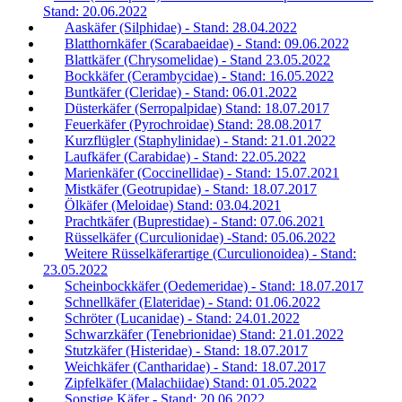
Stand: 20.06.2022
Aaskäfer (Silphidae) - Stand: 28.04.2022
Blatthornkäfer (Scarabaeidae) - Stand: 09.06.2022
Blattkäfer (Chrysomelidae) - Stand 23.05.2022
Bockkäfer (Cerambycidae) - Stand: 16.05.2022
Buntkäfer (Cleridae) - Stand: 06.01.2022
Düsterkäfer (Serropalpidae) Stand: 18.07.2017
Feuerkäfer (Pyrochroidae) Stand: 28.08.2017
Kurzflügler (Staphylinidae) - Stand: 21.01.2022
Laufkäfer (Carabidae) - Stand: 22.05.2022
Marienkäfer (Coccinellidae) - Stand: 15.07.2021
Mistkäfer (Geotrupidae) - Stand: 18.07.2017
Ölkäfer (Meloidae) Stand: 03.04.2021
Prachtkäfer (Buprestidae) - Stand: 07.06.2021
Rüsselkäfer (Curculionidae) -Stand: 05.06.2022
Weitere Rüsselkäferartige (Curculionoidea) - Stand:
23.05.2022
Scheinbockkäfer (Oedemeridae) - Stand: 18.07.2017
Schnellkäfer (Elateridae) - Stand: 01.06.2022
Schröter (Lucanidae) - Stand: 24.01.2022
Schwarzkäfer (Tenebrionidae) Stand: 21.01.2022
Stutzkäfer (Histeridae) - Stand: 18.07.2017
Weichkäfer (Cantharidae) - Stand: 18.07.2017
Zipfelkäfer (Malachiidae) Stand: 01.05.2022
Sonstige Käfer - Stand: 20.06.2022