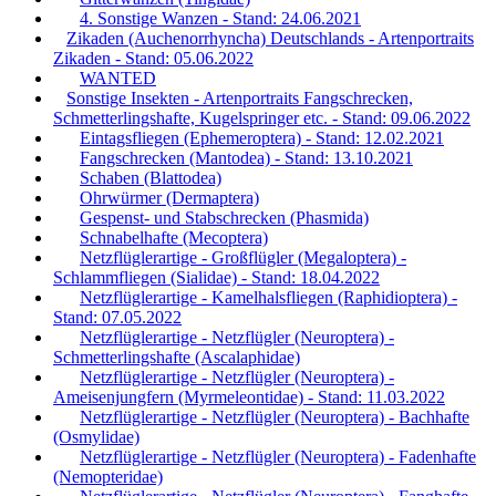
4. Sonstige Wanzen - Stand: 24.06.2021
Zikaden (Auchenorrhyncha) Deutschlands - Artenportraits
Zikaden - Stand: 05.06.2022
WANTED
Sonstige Insekten - Artenportraits Fangschrecken,
Schmetterlingshafte, Kugelspringer etc. - Stand: 09.06.2022
Eintagsfliegen (Ephemeroptera) - Stand: 12.02.2021
Fangschrecken (Mantodea) - Stand: 13.10.2021
Schaben (Blattodea)
Ohrwürmer (Dermaptera)
Gespenst- und Stabschrecken (Phasmida)
Schnabelhafte (Mecoptera)
Netzflüglerartige - Großflügler (Megaloptera) -
Schlammfliegen (Sialidae) - Stand: 18.04.2022
Netzflüglerartige - Kamelhalsfliegen (Raphidioptera) -
Stand: 07.05.2022
Netzflüglerartige - Netzflügler (Neuroptera) -
Schmetterlingshafte (Ascalaphidae)
Netzflüglerartige - Netzflügler (Neuroptera) -
Ameisenjungfern (Myrmeleontidae) - Stand: 11.03.2022
Netzflüglerartige - Netzflügler (Neuroptera) - Bachhafte
(Osmylidae)
Netzflüglerartige - Netzflügler (Neuroptera) - Fadenhafte
(Nemopteridae)