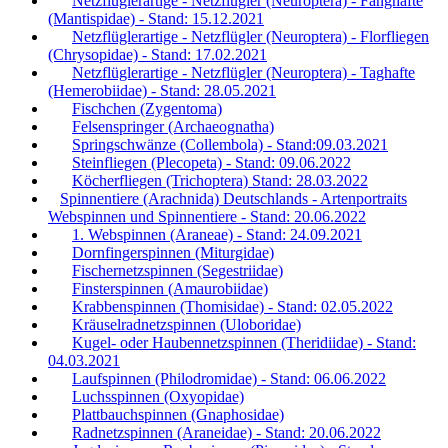
Netzflüglerartige - Netzflügler (Neuroptera) - Fanghafte
(Mantispidae) - Stand: 15.12.2021
Netzflüglerartige - Netzflügler (Neuroptera) - Florfliegen
(Chrysopidae) - Stand: 17.02.2021
Netzflüglerartige - Netzflügler (Neuroptera) - Taghafte
(Hemerobiidae) - Stand: 28.05.2021
Fischchen (Zygentoma)
Felsenspringer (Archaeognatha)
Springschwänze (Collembola) - Stand:09.03.2021
Steinfliegen (Plecopeta) - Stand: 09.06.2022
Köcherfliegen (Trichoptera) Stand: 28.03.2022
Spinnentiere (Arachnida) Deutschlands - Artenportraits
Webspinnen und Spinnentiere - Stand: 20.06.2022
1. Webspinnen (Araneae) - Stand: 24.09.2021
Dornfingerspinnen (Miturgidae)
Fischernetzspinnen (Segestriidae)
Finsterspinnen (Amaurobiidae)
Krabbenspinnen (Thomisidae) - Stand: 02.05.2022
Kräuselradnetzspinnen (Uloboridae)
Kugel- oder Haubennetzspinnen (Theridiidae) - Stand:
04.03.2021
Laufspinnen (Philodromidae) - Stand: 06.06.2022
Luchsspinnen (Oxyopidae)
Plattbauchspinnen (Gnaphosidae)
Radnetzspinnen (Araneidae) - Stand: 20.06.2022