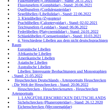
Falkenlibellen (Corduliidae) - Stand: 28.11.2021
Flussjungfern (Gomphidae) - Stand: 20.06.2021
Quelljungfern (Cordulegasteridae)
Segellibellen (Libellulidae) - Stand: 22.06.2022
3. Kleinlibellen (Zygoptera)
Prachtlibellen (Calopterygidae) - Stand: 02.02.2021
Teichjungfern (Lestidae) - Stand: 06.06.2022
Federlibellen (Platycnemididae) - Stand: 24.01.2022
Schlanklibellen (Coenagrionidae) - Stand: 10.03.2021
4. Verschiedene Libellen aus dem nicht deutschsprachigen
Raum
Europäische Libellen
Afrikanische Libellen
Amerikanische Libellen
Asiatische Libellen
Australische Libellen
Libellen: Interessante Beobachtungen und Monographien
- Stand: 21.05.2022
Heuschrecken Deutschlands - Artenportraits Heuschrecken
- Die Welt der Heuschrecken - Stand: 20.06.2022
Heuschrecken - Heuschreckenarten - Heuschrecken
Artenportraits
1. LANGFÜHLERSCHRECKEN DEUTSCHLANDS
Sichelschrecken (Phaneropteridae) - Stand: 26.12.2020
Eichenschrecken (Meconematidae)