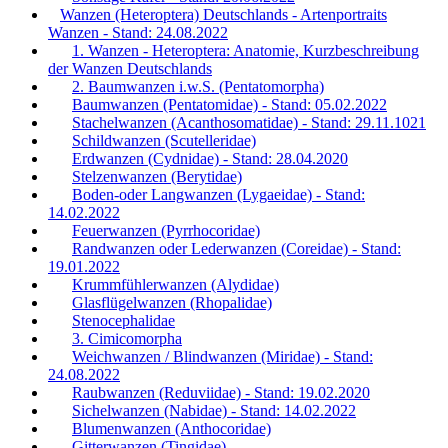
Wanzen (Heteroptera) Deutschlands - Artenportraits
Wanzen - Stand: 24.08.2022
1. Wanzen - Heteroptera: Anatomie, Kurzbeschreibung
der Wanzen Deutschlands
2. Baumwanzen i.w.S. (Pentatomorpha)
Baumwanzen (Pentatomidae) - Stand: 05.02.2022
Stachelwanzen (Acanthosomatidae) - Stand: 29.11.1021
Schildwanzen (Scutelleridae)
Erdwanzen (Cydnidae) - Stand: 28.04.2020
Stelzenwanzen (Berytidae)
Boden-oder Langwanzen (Lygaeidae) - Stand:
14.02.2022
Feuerwanzen (Pyrrhocoridae)
Randwanzen oder Lederwanzen (Coreidae) - Stand:
19.01.2022
Krummfühlerwanzen (Alydidae)
Glasflügelwanzen (Rhopalidae)
Stenocephalidae
3. Cimicomorpha
Weichwanzen / Blindwanzen (Miridae) - Stand:
24.08.2022
Raubwanzen (Reduviidae) - Stand: 19.02.2020
Sichelwanzen (Nabidae) - Stand: 14.02.2022
Blumenwanzen (Anthocoridae)
Gitterwanzen (Tingidae)