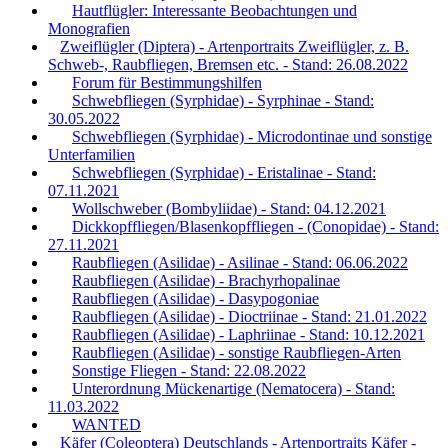
Hautflügler: Interessante Beobachtungen und
Monografien
Zweiflügler (Diptera) - Artenportraits Zweiflügler, z. B.
Schweb-, Raubfliegen, Bremsen etc. - Stand: 26.08.2022
Forum für Bestimmungshilfen
Schwebfliegen (Syrphidae) - Syrphinae - Stand:
30.05.2022
Schwebfliegen (Syrphidae) - Microdontinae und sonstige
Unterfamilien
Schwebfliegen (Syrphidae) - Eristalinae - Stand:
07.11.2021
Wollschweber (Bombyliidae) - Stand: 04.12.2021
Dickkopffliegen/Blasenkopffliegen - (Conopidae) - Stand:
27.11.2021
Raubfliegen (Asilidae) - Asilinae - Stand: 06.06.2022
Raubfliegen (Asilidae) - Brachyrhopalinae
Raubfliegen (Asilidae) - Dasypogoniae
Raubfliegen (Asilidae) - Dioctriinae - Stand: 21.01.2022
Raubfliegen (Asilidae) - Laphriinae - Stand: 10.12.2021
Raubfliegen (Asilidae) - sonstige Raubfliegen-Arten
Sonstige Fliegen - Stand: 22.08.2022
Unterordnung Mückenartige (Nematocera) - Stand:
11.03.2022
WANTED
Käfer (Coleoptera) Deutschlands - Artenportraits Käfer -