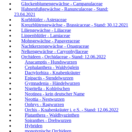
Glockenblumengewächse - Campanulaceae
Hahnenfußgewächse - Ranunculaceae - Stand:
23.04.2021
Korbblütler - Asteraceae
Kreuzblütengewächse - Brassicaceae - Stand: 30.12.2021
Liliengewächse - Liliaceae
Lippenblütler - Lamiaceae
Mohngewächse - Papaveraceae
Nachtkerzengewächse - Onagraceae
Nelkengewächse - Caryophyllaceae
Orchideen - Orchidaceae - Stand: 12.06.2022
Anacamptis - Hundswurzen
Cephalanthera - Waldvöglein
Dactylorhiza - Knabenkräuter
Epipactis - Stendelwurzen
Gymnadenia - Händelwurzen
Nigritella - Kohlröschen
Neotinea - kein deutscher Name
Neottia - Nestwurzen
Ophrys - Ragwurzen
Orchis - Knabenkräuter i. e.S. - Stand: 12.06.2022
Platanthera - Waldhyazinthen
Spiranthes - Drehwurzen
Hybriden
monotypische Orchideen