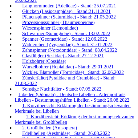
26.08.2021
Langhornmotten (Adelidae) - Stand: 25.07.2021
Glucken (Lasiocampidae) - Stand:21.11.2021
Pfauenspinner (Saturniidae) - Stand: 21.05.2022
Prozessionsspinner (Thaumepoeidae)
Wiesenspinner (Lemoniidae)
Schwärmer (Sphingidae) - Stand: 13.02.2022
Spanner (Geometridae) - Stand: 12.06.2022
Widderchen (Zygaenidae) - Stand: 31.01.2022
Zahnspinner (Notodontidae) - Stand: 08.04.2022
Glasflügler (Sesiidae) - Stand: 27.12.2021
Holzbohrer (Cossidae)
Wurzelbohrer (Hepialidae) - Stand: 29.01.2021
Wickler, Blattroller (Tortricidae) - Stand: 02.06.2022
Zünslerfalter(Pyralidae und Crambidae) - Stand:
21.08.2022
Sonstige Nachtfalter - Stand: 07.05.2022
Libellen (Odonata) - Deutsche Libellen - Artenportraits
Libellen - Bestimmungshilfen Libellen - Stand: 26.08.2022
1. Kurzübersicht: Erklärung der bestimmungsrelevanten
Merkmale bei Libellen
1. Kurzübersicht: Erklärung der bestimmungsrelevanten
Merkmale bei Großlibellen
2. Großlibellen (Anisoptera)
Edellibellen (Aeshnidae) - Stand: 26.08.2022