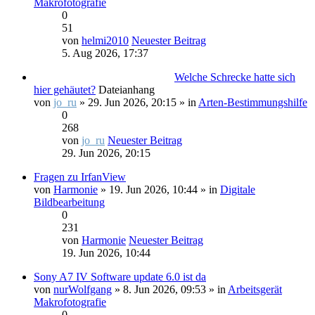
Makrofotografie
0
51
von
helmi2010
Neuester Beitrag
5. Aug 2026, 17:37
Welche Schrecke hatte sich
hier gehäutet?
Dateianhang
von
jo_ru
» 29. Jun 2026, 20:15 » in
Arten-Bestimmungshilfe
0
268
von
jo_ru
Neuester Beitrag
29. Jun 2026, 20:15
Fragen zu IrfanView
von
Harmonie
» 19. Jun 2026, 10:44 » in
Digitale
Bildbearbeitung
0
231
von
Harmonie
Neuester Beitrag
19. Jun 2026, 10:44
Sony A7 IV Software update 6.0 ist da
von
nurWolfgang
» 8. Jun 2026, 09:53 » in
Arbeitsgerät
Makrofotografie
0