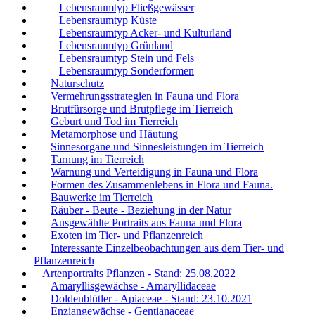
Lebensraumtyp Fließgewässer
Lebensraumtyp Küste
Lebensraumtyp Acker- und Kulturland
Lebensraumtyp Grünland
Lebensraumtyp Stein und Fels
Lebensraumtyp Sonderformen
Naturschutz
Vermehrungsstrategien in Fauna und Flora
Brutfürsorge und Brutpflege im Tierreich
Geburt und Tod im Tierreich
Metamorphose und Häutung
Sinnesorgane und Sinnesleistungen im Tierreich
Tarnung im Tierreich
Warnung und Verteidigung in Fauna und Flora
Formen des Zusammenlebens in Flora und Fauna.
Bauwerke im Tierreich
Räuber - Beute - Beziehung in der Natur
Ausgewählte Portraits aus Fauna und Flora
Exoten im Tier- und Pflanzenreich
Interessante Einzelbeobachtungen aus dem Tier- und
Pflanzenreich
Artenportraits Pflanzen - Stand: 25.08.2022
Amaryllisgewächse - Amaryllidaceae
Doldenblütler - Apiaceae - Stand: 23.10.2021
Enziangewächse - Gentianaceae