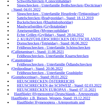
Schwertschrecken (Conocephalidae)
Singschrecken - Unterfamilie Beißschrecken (Decticinae)
- Stand: 04.01.2022
Singschrecken - Unterfamilie Heupferde (Tettigoniinae)
Sattelschrecken (Bradyporidae) - Stand: 18.12.2019
Buckelschrecken (Rhaphidophoridae)
Maulwurfsgrillen (Gryllotalpidae)
Ameisengrillen (Myrmecophilidae)
Echte Grillen (Gryllidae) - Stand: 28.04.2022
2. KURZFÜHLERSCHRECKEN DEUTSCHLANDS
Dornschrecken (Tetrigidae) - Stand: 06.06.2022
Feldheuschrecken - Unterfamilie Schönschrecken
(Calliptaminae) - Stand: 11.08.2021
Feldheuschrecken- Unterfamilie Knarrschrecken
(Catantopinae)
Feldheuschrecken - Unterfamilie Ödlandschrecken
(Oedipodinae) - Stand: 20.06.2022
Feldheuschrecken - Unterfamilie Grashüpfer
(Gomphocerinae) - Stand: 09.01.2022
HEUSCHRECKEN ÖSTERREICHS
HEUSCHRECKEN der SCHWEIZ - Stand: 02.03.2022
HEUSCHRECKEN EUROPAS - Stand: 07.11.2021
Hautflügler (Hymenoptera) Deutschlands - Artenportraits
Hautflügler, z.B. Bienen, Wespen- Stand: 19.12.2022
Hautflügler Hymenoptera - Artenportraits und