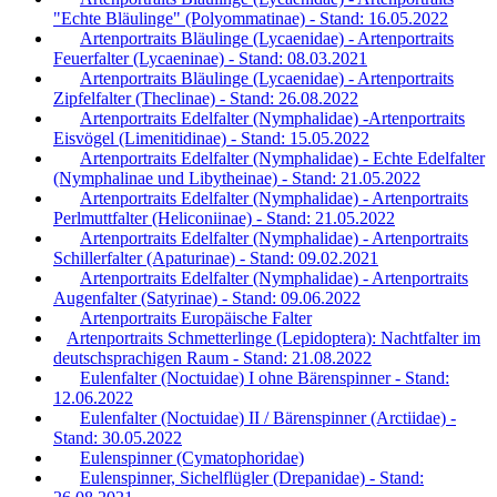
"Echte Bläulinge" (Polyommatinae) - Stand: 16.05.2022
Artenportraits Bläulinge (Lycaenidae) - Artenportraits
Feuerfalter (Lycaeninae) - Stand: 08.03.2021
Artenportraits Bläulinge (Lycaenidae) - Artenportraits
Zipfelfalter (Theclinae) - Stand: 26.08.2022
Artenportraits Edelfalter (Nymphalidae) -Artenportraits
Eisvögel (Limenitidinae) - Stand: 15.05.2022
Artenportraits Edelfalter (Nymphalidae) - Echte Edelfalter
(Nymphalinae und Libytheinae) - Stand: 21.05.2022
Artenportraits Edelfalter (Nymphalidae) - Artenportraits
Perlmuttfalter (Heliconiinae) - Stand: 21.05.2022
Artenportraits Edelfalter (Nymphalidae) - Artenportraits
Schillerfalter (Apaturinae) - Stand: 09.02.2021
Artenportraits Edelfalter (Nymphalidae) - Artenportraits
Augenfalter (Satyrinae) - Stand: 09.06.2022
Artenportraits Europäische Falter
Artenportraits Schmetterlinge (Lepidoptera): Nachtfalter im
deutschsprachigen Raum - Stand: 21.08.2022
Eulenfalter (Noctuidae) I ohne Bärenspinner - Stand:
12.06.2022
Eulenfalter (Noctuidae) II / Bärenspinner (Arctiidae) -
Stand: 30.05.2022
Eulenspinner (Cymatophoridae)
Eulenspinner, Sichelflügler (Drepanidae) - Stand: