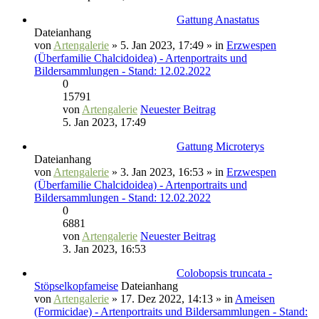
Gattung Anastatus
Dateianhang
von
Artengalerie
» 5. Jan 2023, 17:49 » in
Erzwespen
(Überfamilie Chalcidoidea) - Artenportraits und
Bildersammlungen - Stand: 12.02.2022
0
15791
von
Artengalerie
Neuester Beitrag
5. Jan 2023, 17:49
Gattung Microterys
Dateianhang
von
Artengalerie
» 3. Jan 2023, 16:53 » in
Erzwespen
(Überfamilie Chalcidoidea) - Artenportraits und
Bildersammlungen - Stand: 12.02.2022
0
6881
von
Artengalerie
Neuester Beitrag
3. Jan 2023, 16:53
Colobopsis truncata -
Stöpselkopfameise
Dateianhang
von
Artengalerie
» 17. Dez 2022, 14:13 » in
Ameisen
(Formicidae) - Artenportraits und Bildersammlungen - Stand: