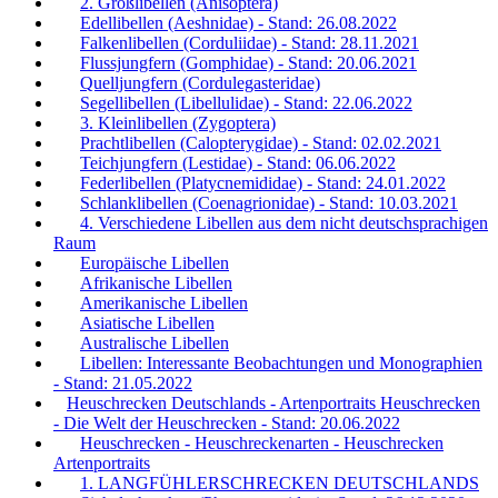
2. Großlibellen (Anisoptera)
Edellibellen (Aeshnidae) - Stand: 26.08.2022
Falkenlibellen (Corduliidae) - Stand: 28.11.2021
Flussjungfern (Gomphidae) - Stand: 20.06.2021
Quelljungfern (Cordulegasteridae)
Segellibellen (Libellulidae) - Stand: 22.06.2022
3. Kleinlibellen (Zygoptera)
Prachtlibellen (Calopterygidae) - Stand: 02.02.2021
Teichjungfern (Lestidae) - Stand: 06.06.2022
Federlibellen (Platycnemididae) - Stand: 24.01.2022
Schlanklibellen (Coenagrionidae) - Stand: 10.03.2021
4. Verschiedene Libellen aus dem nicht deutschsprachigen
Raum
Europäische Libellen
Afrikanische Libellen
Amerikanische Libellen
Asiatische Libellen
Australische Libellen
Libellen: Interessante Beobachtungen und Monographien
- Stand: 21.05.2022
Heuschrecken Deutschlands - Artenportraits Heuschrecken
- Die Welt der Heuschrecken - Stand: 20.06.2022
Heuschrecken - Heuschreckenarten - Heuschrecken
Artenportraits
1. LANGFÜHLERSCHRECKEN DEUTSCHLANDS