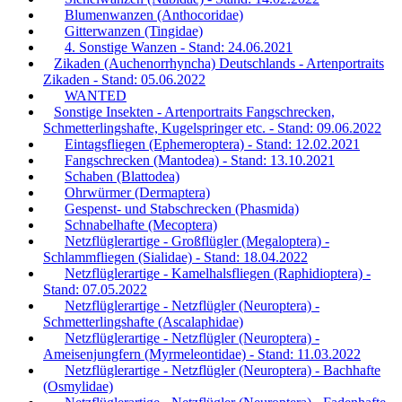
Blumenwanzen (Anthocoridae)
Gitterwanzen (Tingidae)
4. Sonstige Wanzen - Stand: 24.06.2021
Zikaden (Auchenorrhyncha) Deutschlands - Artenportraits
Zikaden - Stand: 05.06.2022
WANTED
Sonstige Insekten - Artenportraits Fangschrecken,
Schmetterlingshafte, Kugelspringer etc. - Stand: 09.06.2022
Eintagsfliegen (Ephemeroptera) - Stand: 12.02.2021
Fangschrecken (Mantodea) - Stand: 13.10.2021
Schaben (Blattodea)
Ohrwürmer (Dermaptera)
Gespenst- und Stabschrecken (Phasmida)
Schnabelhafte (Mecoptera)
Netzflüglerartige - Großflügler (Megaloptera) -
Schlammfliegen (Sialidae) - Stand: 18.04.2022
Netzflüglerartige - Kamelhalsfliegen (Raphidioptera) -
Stand: 07.05.2022
Netzflüglerartige - Netzflügler (Neuroptera) -
Schmetterlingshafte (Ascalaphidae)
Netzflüglerartige - Netzflügler (Neuroptera) -
Ameisenjungfern (Myrmeleontidae) - Stand: 11.03.2022
Netzflüglerartige - Netzflügler (Neuroptera) - Bachhafte
(Osmylidae)