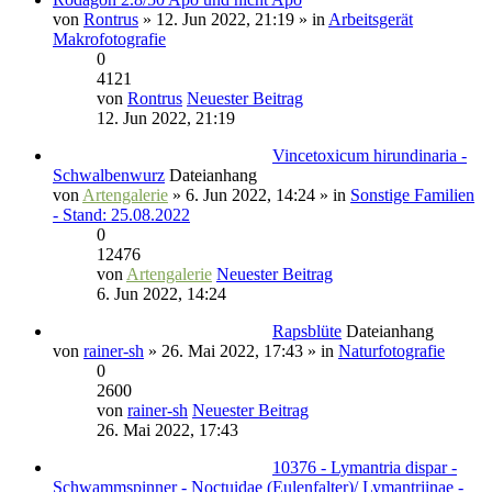
von
Rontrus
» 12. Jun 2022, 21:19 » in
Arbeitsgerät
Makrofotografie
0
4121
von
Rontrus
Neuester Beitrag
12. Jun 2022, 21:19
Vincetoxicum hirundinaria -
Schwalbenwurz
Dateianhang
von
Artengalerie
» 6. Jun 2022, 14:24 » in
Sonstige Familien
- Stand: 25.08.2022
0
12476
von
Artengalerie
Neuester Beitrag
6. Jun 2022, 14:24
Rapsblüte
Dateianhang
von
rainer-sh
» 26. Mai 2022, 17:43 » in
Naturfotografie
0
2600
von
rainer-sh
Neuester Beitrag
26. Mai 2022, 17:43
10376 - Lymantria dispar -
Schwammspinner - Noctuidae (Eulenfalter)/ Lymantriinae -