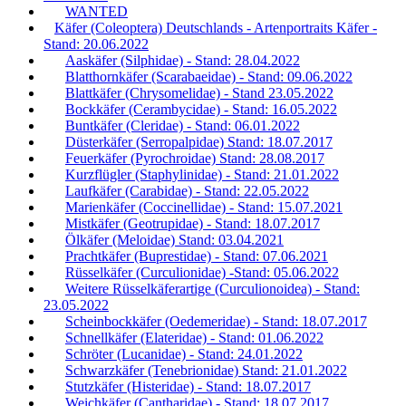
WANTED
Käfer (Coleoptera) Deutschlands - Artenportraits Käfer -
Stand: 20.06.2022
Aaskäfer (Silphidae) - Stand: 28.04.2022
Blatthornkäfer (Scarabaeidae) - Stand: 09.06.2022
Blattkäfer (Chrysomelidae) - Stand 23.05.2022
Bockkäfer (Cerambycidae) - Stand: 16.05.2022
Buntkäfer (Cleridae) - Stand: 06.01.2022
Düsterkäfer (Serropalpidae) Stand: 18.07.2017
Feuerkäfer (Pyrochroidae) Stand: 28.08.2017
Kurzflügler (Staphylinidae) - Stand: 21.01.2022
Laufkäfer (Carabidae) - Stand: 22.05.2022
Marienkäfer (Coccinellidae) - Stand: 15.07.2021
Mistkäfer (Geotrupidae) - Stand: 18.07.2017
Ölkäfer (Meloidae) Stand: 03.04.2021
Prachtkäfer (Buprestidae) - Stand: 07.06.2021
Rüsselkäfer (Curculionidae) -Stand: 05.06.2022
Weitere Rüsselkäferartige (Curculionoidea) - Stand:
23.05.2022
Scheinbockkäfer (Oedemeridae) - Stand: 18.07.2017
Schnellkäfer (Elateridae) - Stand: 01.06.2022
Schröter (Lucanidae) - Stand: 24.01.2022
Schwarzkäfer (Tenebrionidae) Stand: 21.01.2022
Stutzkäfer (Histeridae) - Stand: 18.07.2017
Weichkäfer (Cantharidae) - Stand: 18.07.2017