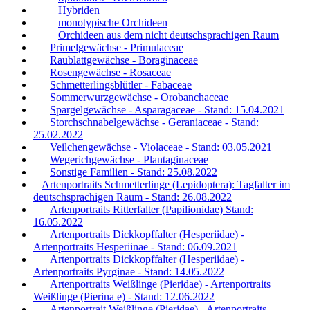
Hybriden
monotypische Orchideen
Orchideen aus dem nicht deutschsprachigen Raum
Primelgewächse - Primulaceae
Raublattgewächse - Boraginaceae
Rosengewächse - Rosaceae
Schmetterlingsblütler - Fabaceae
Sommerwurzgewächse - Orobanchaceae
Spargelgewächse - Asparagaceae - Stand: 15.04.2021
Storchschnabelgewächse - Geraniaceae - Stand:
25.02.2022
Veilchengewächse - Violaceae - Stand: 03.05.2021
Wegerichgewächse - Plantaginaceae
Sonstige Familien - Stand: 25.08.2022
Artenportraits Schmetterlinge (Lepidoptera): Tagfalter im
deutschsprachigen Raum - Stand: 26.08.2022
Artenportraits Ritterfalter (Papilionidae) Stand:
16.05.2022
Artenportraits Dickkopffalter (Hesperiidae) -
Artenportraits Hesperiinae - Stand: 06.09.2021
Artenportraits Dickkopffalter (Hesperiidae) -
Artenportraits Pyrginae - Stand: 14.05.2022
Artenportraits Weißlinge (Pieridae) - Artenportraits
Weißlinge (Pierina e) - Stand: 12.06.2022
Artenportrait Weißlinge (Pieridae) - Artenportraits