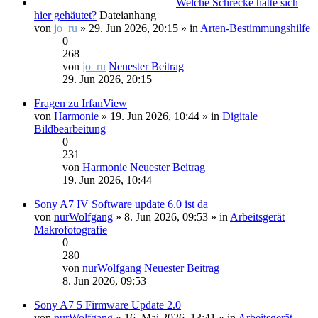
Welche Schrecke hatte sich
hier gehäutet?
Dateianhang
von
jo_ru
» 29. Jun 2026, 20:15 » in
Arten-Bestimmungshilfe
0
268
von
jo_ru
Neuester Beitrag
29. Jun 2026, 20:15
Fragen zu IrfanView
von
Harmonie
» 19. Jun 2026, 10:44 » in
Digitale
Bildbearbeitung
0
231
von
Harmonie
Neuester Beitrag
19. Jun 2026, 10:44
Sony A7 IV Software update 6.0 ist da
von
nurWolfgang
» 8. Jun 2026, 09:53 » in
Arbeitsgerät
Makrofotografie
0
280
von
nurWolfgang
Neuester Beitrag
8. Jun 2026, 09:53
Sony A7 5 Firmware Update 2.0
von
nurWolfgang
» 16. Mai 2026, 13:41 » in
Arbeitsgerät