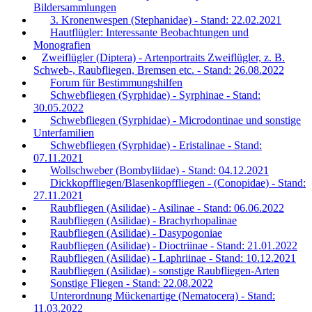
Bildersammlungen
3. Kronenwespen (Stephanidae) - Stand: 22.02.2021
Hautflügler: Interessante Beobachtungen und
Monografien
Zweiflügler (Diptera) - Artenportraits Zweiflügler, z. B.
Schweb-, Raubfliegen, Bremsen etc. - Stand: 26.08.2022
Forum für Bestimmungshilfen
Schwebfliegen (Syrphidae) - Syrphinae - Stand:
30.05.2022
Schwebfliegen (Syrphidae) - Microdontinae und sonstige
Unterfamilien
Schwebfliegen (Syrphidae) - Eristalinae - Stand:
07.11.2021
Wollschweber (Bombyliidae) - Stand: 04.12.2021
Dickkopffliegen/Blasenkopffliegen - (Conopidae) - Stand:
27.11.2021
Raubfliegen (Asilidae) - Asilinae - Stand: 06.06.2022
Raubfliegen (Asilidae) - Brachyrhopalinae
Raubfliegen (Asilidae) - Dasypogoniae
Raubfliegen (Asilidae) - Dioctriinae - Stand: 21.01.2022
Raubfliegen (Asilidae) - Laphriinae - Stand: 10.12.2021
Raubfliegen (Asilidae) - sonstige Raubfliegen-Arten
Sonstige Fliegen - Stand: 22.08.2022
Unterordnung Mückenartige (Nematocera) - Stand:
11.03.2022