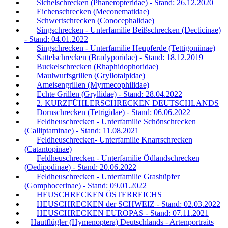
Sichelschrecken (Phaneropteridae) - Stand: 26.12.2020
Eichenschrecken (Meconematidae)
Schwertschrecken (Conocephalidae)
Singschrecken - Unterfamilie Beißschrecken (Decticinae)
- Stand: 04.01.2022
Singschrecken - Unterfamilie Heupferde (Tettigoniinae)
Sattelschrecken (Bradyporidae) - Stand: 18.12.2019
Buckelschrecken (Rhaphidophoridae)
Maulwurfsgrillen (Gryllotalpidae)
Ameisengrillen (Myrmecophilidae)
Echte Grillen (Gryllidae) - Stand: 28.04.2022
2. KURZFÜHLERSCHRECKEN DEUTSCHLANDS
Dornschrecken (Tetrigidae) - Stand: 06.06.2022
Feldheuschrecken - Unterfamilie Schönschrecken
(Calliptaminae) - Stand: 11.08.2021
Feldheuschrecken- Unterfamilie Knarrschrecken
(Catantopinae)
Feldheuschrecken - Unterfamilie Ödlandschrecken
(Oedipodinae) - Stand: 20.06.2022
Feldheuschrecken - Unterfamilie Grashüpfer
(Gomphocerinae) - Stand: 09.01.2022
HEUSCHRECKEN ÖSTERREICHS
HEUSCHRECKEN der SCHWEIZ - Stand: 02.03.2022
HEUSCHRECKEN EUROPAS - Stand: 07.11.2021
Hautflügler (Hymenoptera) Deutschlands - Artenportraits