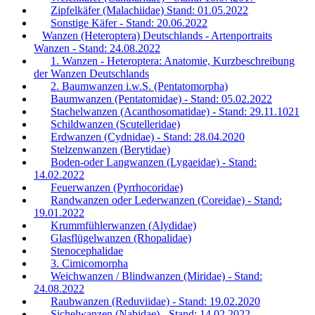
Zipfelkäfer (Malachiidae) Stand: 01.05.2022
Sonstige Käfer - Stand: 20.06.2022
Wanzen (Heteroptera) Deutschlands - Artenportraits
Wanzen - Stand: 24.08.2022
1. Wanzen - Heteroptera: Anatomie, Kurzbeschreibung
der Wanzen Deutschlands
2. Baumwanzen i.w.S. (Pentatomorpha)
Baumwanzen (Pentatomidae) - Stand: 05.02.2022
Stachelwanzen (Acanthosomatidae) - Stand: 29.11.1021
Schildwanzen (Scutelleridae)
Erdwanzen (Cydnidae) - Stand: 28.04.2020
Stelzenwanzen (Berytidae)
Boden-oder Langwanzen (Lygaeidae) - Stand:
14.02.2022
Feuerwanzen (Pyrrhocoridae)
Randwanzen oder Lederwanzen (Coreidae) - Stand:
19.01.2022
Krummfühlerwanzen (Alydidae)
Glasflügelwanzen (Rhopalidae)
Stenocephalidae
3. Cimicomorpha
Weichwanzen / Blindwanzen (Miridae) - Stand:
24.08.2022
Raubwanzen (Reduviidae) - Stand: 19.02.2020
Sichelwanzen (Nabidae) - Stand: 14.02.2022