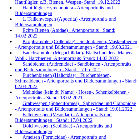
Hautflügler, z.B. Bienen, Wespen- Stand: 19.12.2022
Hautflügler Hymenoptera - Artenportraits und
Bildersammlungen
1. Taillenwespen (Apocrita) -Artenportraits und
Bildersammlungen
Echte Bienen (Apidae) - Artenportraits - Stand:
14.02.2022
Kropfsammler (Colletidae) - Seidenbienen, Maskenbienen
- Artenportraits und Bildersammlungen - Stand: 19.08.2021
Bauchsammler (Megachilidae)- Blattschneider-, Mauer-,
Woll-, Harzbienen- Artenportraits-Stand: 14.03.2022
Sandbienen (Andrenidae) - Sandbienen - Artenportraits
und Bildersammlungen - Stand: 17.05.2021
Furchenbienen (Halictidae) - Furchenbienen,
Schmalbienen - Artenportraits und Bildersammlungen - Stand:
02.03.2022
Melittidae (kein dt. Name) - Hosen-, Schenkelbienen -
Artenportraits - Stand: 18.02.2021
Grabwespen (Spheciformes) - Sphecidae und Crabonidae
- Artenportraits und Bildersammlungen - Stand: 19.01.2022
Faltenwespen (Vespidae) - Artenportraits und
Bildersammlungen - Stand: 17.04.2022
Dolchwespen (Scoliidae) - Artenportraits und
Bildersammlungen
Ameisen (Formicidae) - Artenportraits und