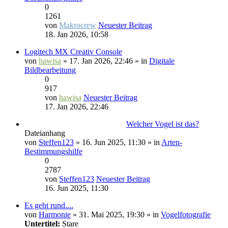
0
1261
von
Makrocrew
Neuester Beitrag
18. Jan 2026, 10:58
Logitech MX Creativ Console
von
hawisa
» 17. Jan 2026, 22:46 » in
Digitale
Bildbearbeitung
0
917
von
hawisa
Neuester Beitrag
17. Jan 2026, 22:46
Welcher Vogel ist das?
Dateianhang
von
Steffen123
» 16. Jun 2025, 11:30 » in
Arten-
Bestimmungshilfe
0
2787
von
Steffen123
Neuester Beitrag
16. Jun 2025, 11:30
Es geht rund....
von
Harmonie
» 31. Mai 2025, 19:30 » in
Vogelfotografie
Untertitel:
Stare