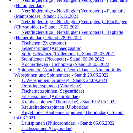
Netzflüglerartige - Netzflügler (Neuroptera) - Fadenhafte
(Nemopteridae)
Netzflüglerartige - Netzflügler (Neuroptera) - Fanghafte
(Mantispidae) - Stand: 15.12.2021
Netzflüglerartige - Netzflügler (Neuroptera) - Florfliegen
(Chrysopidae) - Stand: 17.02.2021
Netzflüglerartige - Netzflügler (Neuroptera) - Taghafte
(Hemerobiidae) - Stand: 28.05.2021
Fischchen (Zygentoma)
Felsenspringer (Archaeognatha)
Springschwänze (Collembola) - Stand:09.03.2021
Steinfliegen (Plecopeta) - Stand: 09.06.2022
Köcherfliegen (Trichoptera) Stand: 28.03.2022
Spinnentiere (Arachnida) Deutschlands - Artenportraits
Webspinnen und Spinnentiere - Stand: 20.06.2022
1. Webspinnen (Araneae) - Stand: 24.09.2021
Dornfingerspinnen (Miturgidae)
Fischernetzspinnen (Segestriidae)
Finsterspinnen (Amaurobiidae)
Krabbenspinnen (Thomisidae) - Stand: 02.05.2022
Kräuselradnetzspinnen (Uloboridae)
Kugel- oder Haubennetzspinnen (Theridiidae) - Stand:
04.03.2021
Laufspinnen (Philodromidae) - Stand: 06.06.2022
Luchsspinnen (Oxyopidae)