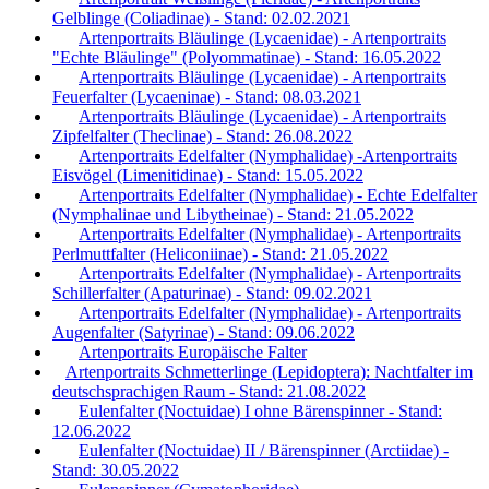
Gelblinge (Coliadinae) - Stand: 02.02.2021
Artenportraits Bläulinge (Lycaenidae) - Artenportraits
"Echte Bläulinge" (Polyommatinae) - Stand: 16.05.2022
Artenportraits Bläulinge (Lycaenidae) - Artenportraits
Feuerfalter (Lycaeninae) - Stand: 08.03.2021
Artenportraits Bläulinge (Lycaenidae) - Artenportraits
Zipfelfalter (Theclinae) - Stand: 26.08.2022
Artenportraits Edelfalter (Nymphalidae) -Artenportraits
Eisvögel (Limenitidinae) - Stand: 15.05.2022
Artenportraits Edelfalter (Nymphalidae) - Echte Edelfalter
(Nymphalinae und Libytheinae) - Stand: 21.05.2022
Artenportraits Edelfalter (Nymphalidae) - Artenportraits
Perlmuttfalter (Heliconiinae) - Stand: 21.05.2022
Artenportraits Edelfalter (Nymphalidae) - Artenportraits
Schillerfalter (Apaturinae) - Stand: 09.02.2021
Artenportraits Edelfalter (Nymphalidae) - Artenportraits
Augenfalter (Satyrinae) - Stand: 09.06.2022
Artenportraits Europäische Falter
Artenportraits Schmetterlinge (Lepidoptera): Nachtfalter im
deutschsprachigen Raum - Stand: 21.08.2022
Eulenfalter (Noctuidae) I ohne Bärenspinner - Stand:
12.06.2022
Eulenfalter (Noctuidae) II / Bärenspinner (Arctiidae) -
Stand: 30.05.2022