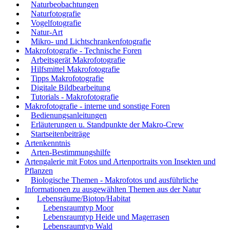
Naturbeobachtungen
Naturfotografie
Vogelfotografie
Natur-Art
Mikro- und Lichtschrankenfotografie
Makrofotografie - Technische Foren
Arbeitsgerät Makrofotografie
Hilfsmittel Makrofotografie
Tipps Makrofotografie
Digitale Bildbearbeitung
Tutorials - Makrofotografie
Makrofotografie - interne und sonstige Foren
Bedienungsanleitungen
Erläuterungen u. Standpunkte der Makro-Crew
Startseitenbeiträge
Artenkenntnis
Arten-Bestimmungshilfe
Artengalerie mit Fotos und Artenportraits von Insekten und
Pflanzen
Biologische Themen - Makrofotos und ausführliche
Informationen zu ausgewählten Themen aus der Natur
Lebensräume/Biotop/Habitat
Lebensraumtyp Moor
Lebensraumtyp Heide und Magerrasen
Lebensraumtyp Wald