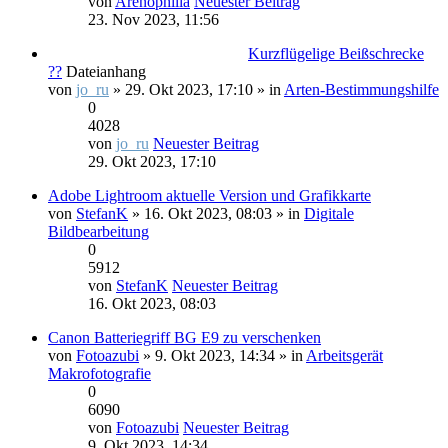
von
Arenophilia
Neuester Beitrag
23. Nov 2023, 11:56
Kurzflügelige Beißschrecke
??
Dateianhang
von
jo_ru
» 29. Okt 2023, 17:10 » in
Arten-Bestimmungshilfe
0
4028
von
jo_ru
Neuester Beitrag
29. Okt 2023, 17:10
Adobe Lightroom aktuelle Version und Grafikkarte
von
StefanK
» 16. Okt 2023, 08:03 » in
Digitale
Bildbearbeitung
0
5912
von
StefanK
Neuester Beitrag
16. Okt 2023, 08:03
Canon Batteriegriff BG E9 zu verschenken
von
Fotoazubi
» 9. Okt 2023, 14:34 » in
Arbeitsgerät
Makrofotografie
0
6090
von
Fotoazubi
Neuester Beitrag
9. Okt 2023, 14:34