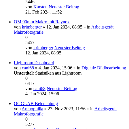
5446
von
Karsten
Neuester Beitrag
21. Feb 2024, 11:52
OM 90mm Makro mit Raynox
von
krimberger
» 12. Jan 2024, 08:05 » in
Arbeitsgerät
Makrofotografie
0
5457
von
krimberger
Neuester Beitrag
12. Jan 2024, 08:05
Lightroom Dashboard
von
cani68
» 4. Jan 2024, 15:06 » in
Digitale Bildbearbeitung
Untertitel:
Statistiken aus Lightroom
0
6417
von
cani68
Neuester Beitrag
4. Jan 2024, 15:06
OGGLAB Beleuchtung
von
Arenophilia
» 23. Nov 2023, 11:56 » in
Arbeitsgerät
Makrofotografie
0
5277