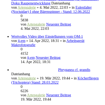
Doku Raupenentwicklung
Dateianhang
von
Artengalerie
» 4. Mai 2022, 22:03 » in
Eulenfalter
(Noctuidae) I ohne Bärenspinner - Stand: 12.06.2022
0
5838
von
Artengalerie
Neuester Beitrag
4. Mai 2022, 22:03
Wertvolles Video über Einstellungen vom OM-1
von
ji-em
» 14. Apr 2022, 18:31 » in
Arbeitsgerät
Makrofotografie
0
4152
von
ji-em
Neuester Beitrag
14. Apr 2022, 18:31
Phryganea cf. grandis
Dateianhang
von
Artengalerie
» 19. Mär 2022, 19:44 » in
Köcherfliegen
(Trichoptera) Stand: 28.03.2022
0
6226
von
Artengalerie
Neuester Beitrag
19. Mär 2022, 19:44