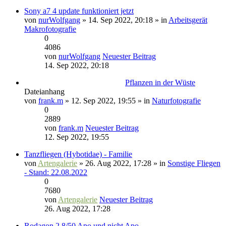
Sony a7 4 update funktioniert jetzt
von
nurWolfgang
» 14. Sep 2022, 20:18 » in
Arbeitsgerät
Makrofotografie
0
4086
von
nurWolfgang
Neuester Beitrag
14. Sep 2022, 20:18
Pflanzen in der Wüste
Dateianhang
von
frank.m
» 12. Sep 2022, 19:55 » in
Naturfotografie
0
2889
von
frank.m
Neuester Beitrag
12. Sep 2022, 19:55
Tanzfliegen (Hybotidae) - Familie
von
Artengalerie
» 26. Aug 2022, 17:28 » in
Sonstige Fliegen
- Stand: 22.08.2022
0
7680
von
Artengalerie
Neuester Beitrag
26. Aug 2022, 17:28
Rodagon 2.8/50 Apo und nicht Apo