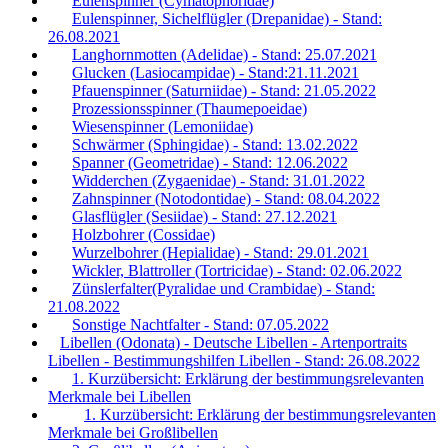
Eulenspinner (Cymatophoridae)
Eulenspinner, Sichelflügler (Drepanidae) - Stand:
26.08.2021
Langhornmotten (Adelidae) - Stand: 25.07.2021
Glucken (Lasiocampidae) - Stand:21.11.2021
Pfauenspinner (Saturniidae) - Stand: 21.05.2022
Prozessionsspinner (Thaumepoeidae)
Wiesenspinner (Lemoniidae)
Schwärmer (Sphingidae) - Stand: 13.02.2022
Spanner (Geometridae) - Stand: 12.06.2022
Widderchen (Zygaenidae) - Stand: 31.01.2022
Zahnspinner (Notodontidae) - Stand: 08.04.2022
Glasflügler (Sesiidae) - Stand: 27.12.2021
Holzbohrer (Cossidae)
Wurzelbohrer (Hepialidae) - Stand: 29.01.2021
Wickler, Blattroller (Tortricidae) - Stand: 02.06.2022
Zünslerfalter(Pyralidae und Crambidae) - Stand:
21.08.2022
Sonstige Nachtfalter - Stand: 07.05.2022
Libellen (Odonata) - Deutsche Libellen - Artenportraits
Libellen - Bestimmungshilfen Libellen - Stand: 26.08.2022
1. Kurzübersicht: Erklärung der bestimmungsrelevanten
Merkmale bei Libellen
1. Kurzübersicht: Erklärung der bestimmungsrelevanten
Merkmale bei Großlibellen