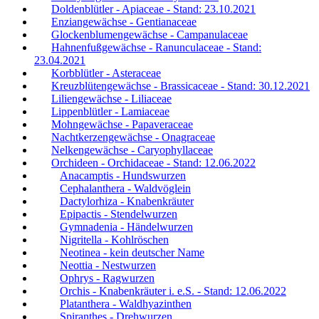
Doldenblütler - Apiaceae - Stand: 23.10.2021
Enziangewächse - Gentianaceae
Glockenblumengewächse - Campanulaceae
Hahnenfußgewächse - Ranunculaceae - Stand:
23.04.2021
Korbblütler - Asteraceae
Kreuzblütengewächse - Brassicaceae - Stand: 30.12.2021
Liliengewächse - Liliaceae
Lippenblütler - Lamiaceae
Mohngewächse - Papaveraceae
Nachtkerzengewächse - Onagraceae
Nelkengewächse - Caryophyllaceae
Orchideen - Orchidaceae - Stand: 12.06.2022
Anacamptis - Hundswurzen
Cephalanthera - Waldvöglein
Dactylorhiza - Knabenkräuter
Epipactis - Stendelwurzen
Gymnadenia - Händelwurzen
Nigritella - Kohlröschen
Neotinea - kein deutscher Name
Neottia - Nestwurzen
Ophrys - Ragwurzen
Orchis - Knabenkräuter i. e.S. - Stand: 12.06.2022
Platanthera - Waldhyazinthen
Spiranthes - Drehwurzen