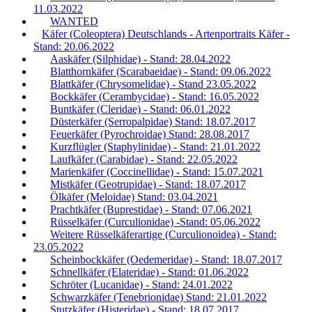
11.03.2022
WANTED
Käfer (Coleoptera) Deutschlands - Artenportraits Käfer -
Stand: 20.06.2022
Aaskäfer (Silphidae) - Stand: 28.04.2022
Blatthornkäfer (Scarabaeidae) - Stand: 09.06.2022
Blattkäfer (Chrysomelidae) - Stand 23.05.2022
Bockkäfer (Cerambycidae) - Stand: 16.05.2022
Buntkäfer (Cleridae) - Stand: 06.01.2022
Düsterkäfer (Serropalpidae) Stand: 18.07.2017
Feuerkäfer (Pyrochroidae) Stand: 28.08.2017
Kurzflügler (Staphylinidae) - Stand: 21.01.2022
Laufkäfer (Carabidae) - Stand: 22.05.2022
Marienkäfer (Coccinellidae) - Stand: 15.07.2021
Mistkäfer (Geotrupidae) - Stand: 18.07.2017
Ölkäfer (Meloidae) Stand: 03.04.2021
Prachtkäfer (Buprestidae) - Stand: 07.06.2021
Rüsselkäfer (Curculionidae) -Stand: 05.06.2022
Weitere Rüsselkäferartige (Curculionoidea) - Stand:
23.05.2022
Scheinbockkäfer (Oedemeridae) - Stand: 18.07.2017
Schnellkäfer (Elateridae) - Stand: 01.06.2022
Schröter (Lucanidae) - Stand: 24.01.2022
Schwarzkäfer (Tenebrionidae) Stand: 21.01.2022
Stutzkäfer (Histeridae) - Stand: 18.07.2017