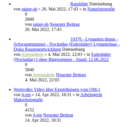
Rapsblüte
Dateianhang
von
rainer-sh
» 26. Mai 2022, 17:43 » in
Naturfotografie
0
2600
von
rainer-sh
Neuester Beitrag
26. Mai 2022, 17:43
10376 - Lymantria dispar -
Schwammspinner - Noctuidae (Eulenfalter)/ Lymantriinae -
Doku Raupenentwicklung
Dateianhang
von
Artengalerie
» 4. Mai 2022, 22:03 » in
Eulenfalter
(Noctuidae) I ohne Bärenspinner - Stand: 12.06.2022
0
5840
von
Artengalerie
Neuester Beitrag
4. Mai 2022, 22:03
Wertvolles Video über Einstellungen vom OM-1
von
ji-em
» 14. Apr 2022, 18:31 » in
Arbeitsgerät
Makrofotografie
0
4152
von
ji-em
Neuester Beitrag
14. Apr 2022, 18:31