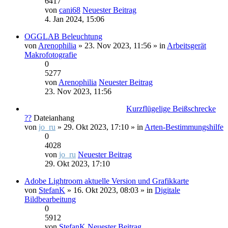
6417
von
cani68
Neuester Beitrag
4. Jan 2024, 15:06
OGGLAB Beleuchtung
von
Arenophilia
» 23. Nov 2023, 11:56 » in
Arbeitsgerät
Makrofotografie
0
5277
von
Arenophilia
Neuester Beitrag
23. Nov 2023, 11:56
Kurzflügelige Beißschrecke
??
Dateianhang
von
jo_ru
» 29. Okt 2023, 17:10 » in
Arten-Bestimmungshilfe
0
4028
von
jo_ru
Neuester Beitrag
29. Okt 2023, 17:10
Adobe Lightroom aktuelle Version und Grafikkarte
von
StefanK
» 16. Okt 2023, 08:03 » in
Digitale
Bildbearbeitung
0
5912
von
StefanK
Neuester Beitrag