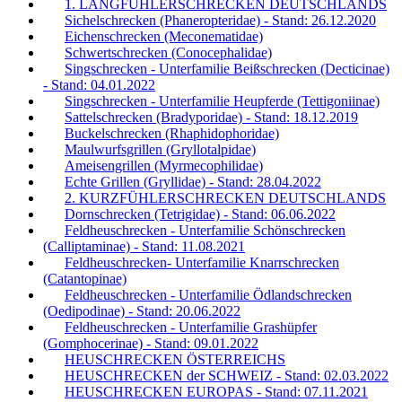
1. LANGFÜHLERSCHRECKEN DEUTSCHLANDS
Sichelschrecken (Phaneropteridae) - Stand: 26.12.2020
Eichenschrecken (Meconematidae)
Schwertschrecken (Conocephalidae)
Singschrecken - Unterfamilie Beißschrecken (Decticinae)
- Stand: 04.01.2022
Singschrecken - Unterfamilie Heupferde (Tettigoniinae)
Sattelschrecken (Bradyporidae) - Stand: 18.12.2019
Buckelschrecken (Rhaphidophoridae)
Maulwurfsgrillen (Gryllotalpidae)
Ameisengrillen (Myrmecophilidae)
Echte Grillen (Gryllidae) - Stand: 28.04.2022
2. KURZFÜHLERSCHRECKEN DEUTSCHLANDS
Dornschrecken (Tetrigidae) - Stand: 06.06.2022
Feldheuschrecken - Unterfamilie Schönschrecken
(Calliptaminae) - Stand: 11.08.2021
Feldheuschrecken- Unterfamilie Knarrschrecken
(Catantopinae)
Feldheuschrecken - Unterfamilie Ödlandschrecken
(Oedipodinae) - Stand: 20.06.2022
Feldheuschrecken - Unterfamilie Grashüpfer
(Gomphocerinae) - Stand: 09.01.2022
HEUSCHRECKEN ÖSTERREICHS
HEUSCHRECKEN der SCHWEIZ - Stand: 02.03.2022
HEUSCHRECKEN EUROPAS - Stand: 07.11.2021