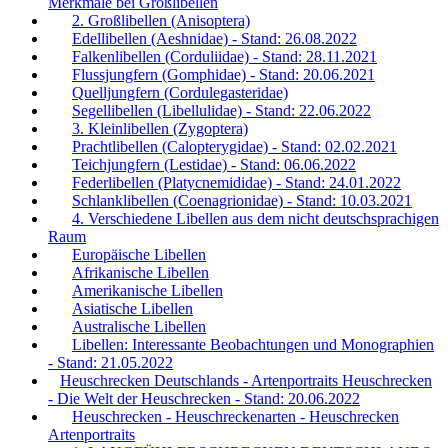
Merkmale bei Großlibellen
2. Großlibellen (Anisoptera)
Edellibellen (Aeshnidae) - Stand: 26.08.2022
Falkenlibellen (Corduliidae) - Stand: 28.11.2021
Flussjungfern (Gomphidae) - Stand: 20.06.2021
Quelljungfern (Cordulegasteridae)
Segellibellen (Libellulidae) - Stand: 22.06.2022
3. Kleinlibellen (Zygoptera)
Prachtlibellen (Calopterygidae) - Stand: 02.02.2021
Teichjungfern (Lestidae) - Stand: 06.06.2022
Federlibellen (Platycnemididae) - Stand: 24.01.2022
Schlanklibellen (Coenagrionidae) - Stand: 10.03.2021
4. Verschiedene Libellen aus dem nicht deutschsprachigen
Raum
Europäische Libellen
Afrikanische Libellen
Amerikanische Libellen
Asiatische Libellen
Australische Libellen
Libellen: Interessante Beobachtungen und Monographien
- Stand: 21.05.2022
Heuschrecken Deutschlands - Artenportraits Heuschrecken
- Die Welt der Heuschrecken - Stand: 20.06.2022
Heuschrecken - Heuschreckenarten - Heuschrecken
Artenportraits