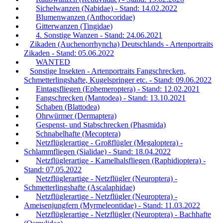
Sichelwanzen (Nabidae) - Stand: 14.02.2022
Blumenwanzen (Anthocoridae)
Gitterwanzen (Tingidae)
4. Sonstige Wanzen - Stand: 24.06.2021
Zikaden (Auchenorrhyncha) Deutschlands - Artenportraits
Zikaden - Stand: 05.06.2022
WANTED
Sonstige Insekten - Artenportraits Fangschrecken,
Schmetterlingshafte, Kugelspringer etc. - Stand: 09.06.2022
Eintagsfliegen (Ephemeroptera) - Stand: 12.02.2021
Fangschrecken (Mantodea) - Stand: 13.10.2021
Schaben (Blattodea)
Ohrwürmer (Dermaptera)
Gespenst- und Stabschrecken (Phasmida)
Schnabelhafte (Mecoptera)
Netzflüglerartige - Großflügler (Megaloptera) -
Schlammfliegen (Sialidae) - Stand: 18.04.2022
Netzflüglerartige - Kamelhalsfliegen (Raphidioptera) -
Stand: 07.05.2022
Netzflüglerartige - Netzflügler (Neuroptera) -
Schmetterlingshafte (Ascalaphidae)
Netzflüglerartige - Netzflügler (Neuroptera) -
Ameisenjungfern (Myrmeleontidae) - Stand: 11.03.2022
Netzflüglerartige - Netzflügler (Neuroptera) - Bachhafte