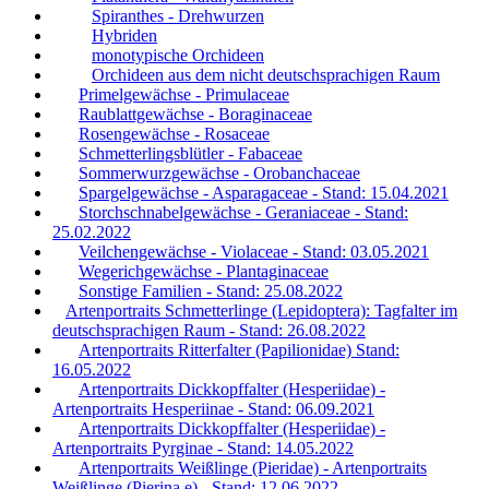
Spiranthes - Drehwurzen
Hybriden
monotypische Orchideen
Orchideen aus dem nicht deutschsprachigen Raum
Primelgewächse - Primulaceae
Raublattgewächse - Boraginaceae
Rosengewächse - Rosaceae
Schmetterlingsblütler - Fabaceae
Sommerwurzgewächse - Orobanchaceae
Spargelgewächse - Asparagaceae - Stand: 15.04.2021
Storchschnabelgewächse - Geraniaceae - Stand:
25.02.2022
Veilchengewächse - Violaceae - Stand: 03.05.2021
Wegerichgewächse - Plantaginaceae
Sonstige Familien - Stand: 25.08.2022
Artenportraits Schmetterlinge (Lepidoptera): Tagfalter im
deutschsprachigen Raum - Stand: 26.08.2022
Artenportraits Ritterfalter (Papilionidae) Stand:
16.05.2022
Artenportraits Dickkopffalter (Hesperiidae) -
Artenportraits Hesperiinae - Stand: 06.09.2021
Artenportraits Dickkopffalter (Hesperiidae) -
Artenportraits Pyrginae - Stand: 14.05.2022
Artenportraits Weißlinge (Pieridae) - Artenportraits
Weißlinge (Pierina e) - Stand: 12.06.2022