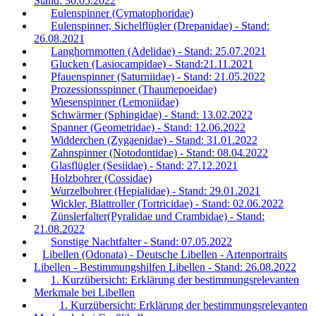
Stand: 30.05.2022
Eulenspinner (Cymatophoridae)
Eulenspinner, Sichelflügler (Drepanidae) - Stand:
26.08.2021
Langhornmotten (Adelidae) - Stand: 25.07.2021
Glucken (Lasiocampidae) - Stand:21.11.2021
Pfauenspinner (Saturniidae) - Stand: 21.05.2022
Prozessionsspinner (Thaumepoeidae)
Wiesenspinner (Lemoniidae)
Schwärmer (Sphingidae) - Stand: 13.02.2022
Spanner (Geometridae) - Stand: 12.06.2022
Widderchen (Zygaenidae) - Stand: 31.01.2022
Zahnspinner (Notodontidae) - Stand: 08.04.2022
Glasflügler (Sesiidae) - Stand: 27.12.2021
Holzbohrer (Cossidae)
Wurzelbohrer (Hepialidae) - Stand: 29.01.2021
Wickler, Blattroller (Tortricidae) - Stand: 02.06.2022
Zünslerfalter(Pyralidae und Crambidae) - Stand:
21.08.2022
Sonstige Nachtfalter - Stand: 07.05.2022
Libellen (Odonata) - Deutsche Libellen - Artenportraits
Libellen - Bestimmungshilfen Libellen - Stand: 26.08.2022
1. Kurzübersicht: Erklärung der bestimmungsrelevanten
Merkmale bei Libellen
1. Kurzübersicht: Erklärung der bestimmungsrelevanten