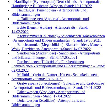
Hautflügler (Hymenoptera) Deutschlands - Artenportraits
Hautflügler, z.B. Bienen, Wespen- Stand: 19.12.2022
Hautflügler Hymenoptera - Artenportraits und
Bildersammlungen
1. Taillenwespen (Apocrita) -Artenportraits und
Bildersammlungen
Echte Bienen (Apidae) - Artenportraits - Stand:
14.02.2022
Kropfsammler (Colletidae) - Seidenbienen, Maskenbienen
- Artenportraits und Bildersammlungen - Stand: 19.08.2021
Bauchsammler (Megachilidae)- Blattschneider-, Mauer-,
Woll-, Harzbienen- Artenportraits-Stand: 14.03.2022
Sandbienen (Andrenidae) - Sandbienen - Artenportraits
und Bildersammlungen - Stand: 17.05.2021
Furchenbienen (Halictidae) - Furchenbienen,
Schmalbienen - Artenportraits und Bildersammlungen - Stand:
02.03.2022
Melittidae (kein dt. Name) - Hosen-, Schenkelbienen -
Artenportraits - Stand: 18.02.2021
Grabwespen (Spheciformes) - Sphecidae und Crabonidae
- Artenportraits und Bildersammlungen - Stand: 19.01.2022
Faltenwespen (Vespidae) - Artenportraits und
Bildersammlungen - Stand: 17.04.2022
Dolchwespen (Scoliidae) - Artenportraits und
Bildersammlungen