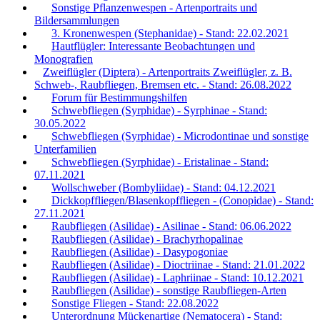
Sonstige Pflanzenwespen - Artenportraits und
Bildersammlungen
3. Kronenwespen (Stephanidae) - Stand: 22.02.2021
Hautflügler: Interessante Beobachtungen und
Monografien
Zweiflügler (Diptera) - Artenportraits Zweiflügler, z. B.
Schweb-, Raubfliegen, Bremsen etc. - Stand: 26.08.2022
Forum für Bestimmungshilfen
Schwebfliegen (Syrphidae) - Syrphinae - Stand:
30.05.2022
Schwebfliegen (Syrphidae) - Microdontinae und sonstige
Unterfamilien
Schwebfliegen (Syrphidae) - Eristalinae - Stand:
07.11.2021
Wollschweber (Bombyliidae) - Stand: 04.12.2021
Dickkopffliegen/Blasenkopffliegen - (Conopidae) - Stand:
27.11.2021
Raubfliegen (Asilidae) - Asilinae - Stand: 06.06.2022
Raubfliegen (Asilidae) - Brachyrhopalinae
Raubfliegen (Asilidae) - Dasypogoniae
Raubfliegen (Asilidae) - Dioctriinae - Stand: 21.01.2022
Raubfliegen (Asilidae) - Laphriinae - Stand: 10.12.2021
Raubfliegen (Asilidae) - sonstige Raubfliegen-Arten
Sonstige Fliegen - Stand: 22.08.2022
Unterordnung Mückenartige (Nematocera) - Stand: