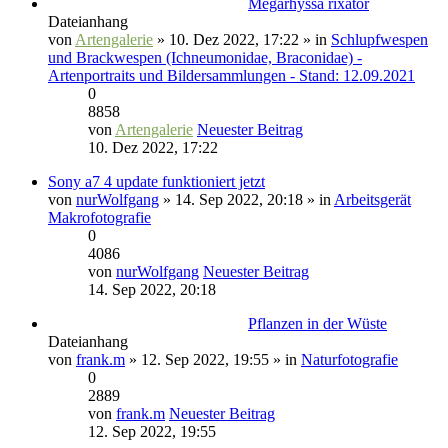
Megarhyssa rixator
Dateianhang
von
Artengalerie
» 10. Dez 2022, 17:22 » in
Schlupfwespen
und Brackwespen (Ichneumonidae, Braconidae) -
Artenportraits und Bildersammlungen - Stand: 12.09.2021
0
8858
von
Artengalerie
Neuester Beitrag
10. Dez 2022, 17:22
Sony a7 4 update funktioniert jetzt
von
nurWolfgang
» 14. Sep 2022, 20:18 » in
Arbeitsgerät
Makrofotografie
0
4086
von
nurWolfgang
Neuester Beitrag
14. Sep 2022, 20:18
Pflanzen in der Wüste
Dateianhang
von
frank.m
» 12. Sep 2022, 19:55 » in
Naturfotografie
0
2889
von
frank.m
Neuester Beitrag
12. Sep 2022, 19:55