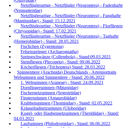
(Osmylidae)
Netzflüglerartige - Netzflügler (Neuroptera) - Fadenhafte
(Nemopteridae)
Netzflüglerartige - Netzflügler (Neuroptera) - Fanghafte
(Mantispidae) - Stand: 15.12.2021
Netzflüglerartige - Netzflügler (Neuroptera) - Florfliegen
(Chrysopidae) - Stand: 17.02.2021
Netzflüglerartige - Netzflügler (Neuroptera) - Taghafte
(Hemerobiidae) - Stand: 28.05.2021
Fischchen (Zygentoma)
Felsenspringer (Archaeognatha)
Springschwänze (Collembola) - Stand:09.03.2021
Steinfliegen (Plecopeta) - Stand: 09.06.2022
Köcherfliegen (Trichoptera) Stand: 28.03.2022
Spinnentiere (Arachnida) Deutschlands - Artenportraits
Webspinnen und Spinnentiere - Stand: 20.06.2022
1. Webspinnen (Araneae) - Stand: 24.09.2021
Dornfingerspinnen (Miturgidae)
Fischernetzspinnen (Segestriidae)
Finsterspinnen (Amaurobiidae)
Krabbenspinnen (Thomisidae) - Stand: 02.05.2022
Kräuselradnetzspinnen (Uloboridae)
Kugel- oder Haubennetzspinnen (Theridiidae) - Stand:
04.03.2021
Laufspinnen (Philodromidae) - Stand: 06.06.2022