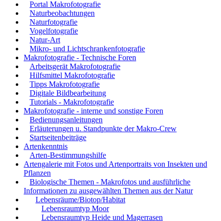
Portal Makrofotografie
Naturbeobachtungen
Naturfotografie
Vogelfotografie
Natur-Art
Mikro- und Lichtschrankenfotografie
Makrofotografie - Technische Foren
Arbeitsgerät Makrofotografie
Hilfsmittel Makrofotografie
Tipps Makrofotografie
Digitale Bildbearbeitung
Tutorials - Makrofotografie
Makrofotografie - interne und sonstige Foren
Bedienungsanleitungen
Erläuterungen u. Standpunkte der Makro-Crew
Startseitenbeiträge
Artenkenntnis
Arten-Bestimmungshilfe
Artengalerie mit Fotos und Artenportraits von Insekten und
Pflanzen
Biologische Themen - Makrofotos und ausführliche
Informationen zu ausgewählten Themen aus der Natur
Lebensräume/Biotop/Habitat
Lebensraumtyp Moor
Lebensraumtyp Heide und Magerrasen