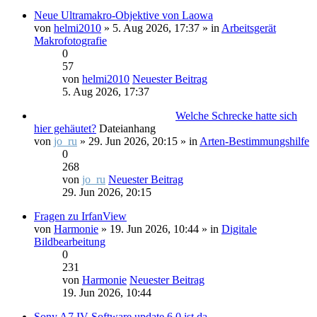
Neue Ultramakro-Objektive von Laowa
von
helmi2010
» 5. Aug 2026, 17:37 » in
Arbeitsgerät
Makrofotografie
0
57
von
helmi2010
Neuester Beitrag
5. Aug 2026, 17:37
Welche Schrecke hatte sich
hier gehäutet?
Dateianhang
von
jo_ru
» 29. Jun 2026, 20:15 » in
Arten-Bestimmungshilfe
0
268
von
jo_ru
Neuester Beitrag
29. Jun 2026, 20:15
Fragen zu IrfanView
von
Harmonie
» 19. Jun 2026, 10:44 » in
Digitale
Bildbearbeitung
0
231
von
Harmonie
Neuester Beitrag
19. Jun 2026, 10:44
Sony A7 IV Software update 6.0 ist da