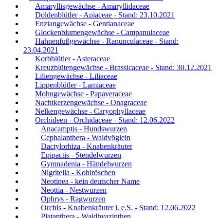
Amaryllisgewächse - Amaryllidaceae
Doldenblütler - Apiaceae - Stand: 23.10.2021
Enziangewächse - Gentianaceae
Glockenblumengewächse - Campanulaceae
Hahnenfußgewächse - Ranunculaceae - Stand:
23.04.2021
Korbblütler - Asteraceae
Kreuzblütengewächse - Brassicaceae - Stand: 30.12.2021
Liliengewächse - Liliaceae
Lippenblütler - Lamiaceae
Mohngewächse - Papaveraceae
Nachtkerzengewächse - Onagraceae
Nelkengewächse - Caryophyllaceae
Orchideen - Orchidaceae - Stand: 12.06.2022
Anacamptis - Hundswurzen
Cephalanthera - Waldvöglein
Dactylorhiza - Knabenkräuter
Epipactis - Stendelwurzen
Gymnadenia - Händelwurzen
Nigritella - Kohlröschen
Neotinea - kein deutscher Name
Neottia - Nestwurzen
Ophrys - Ragwurzen
Orchis - Knabenkräuter i. e.S. - Stand: 12.06.2022
Platanthera - Waldhyazinthen