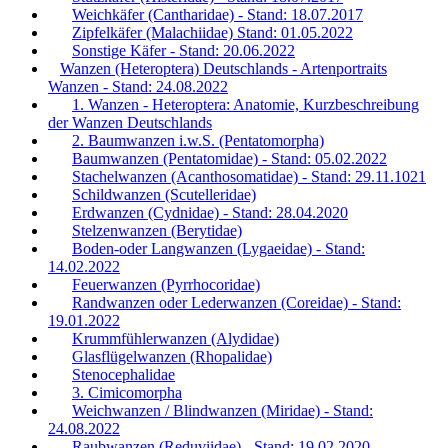
Weichkäfer (Cantharidae) - Stand: 18.07.2017
Zipfelkäfer (Malachiidae) Stand: 01.05.2022
Sonstige Käfer - Stand: 20.06.2022
Wanzen (Heteroptera) Deutschlands - Artenportraits
Wanzen - Stand: 24.08.2022
1. Wanzen - Heteroptera: Anatomie, Kurzbeschreibung
der Wanzen Deutschlands
2. Baumwanzen i.w.S. (Pentatomorpha)
Baumwanzen (Pentatomidae) - Stand: 05.02.2022
Stachelwanzen (Acanthosomatidae) - Stand: 29.11.1021
Schildwanzen (Scutelleridae)
Erdwanzen (Cydnidae) - Stand: 28.04.2020
Stelzenwanzen (Berytidae)
Boden-oder Langwanzen (Lygaeidae) - Stand:
14.02.2022
Feuerwanzen (Pyrrhocoridae)
Randwanzen oder Lederwanzen (Coreidae) - Stand:
19.01.2022
Krummfühlerwanzen (Alydidae)
Glasflügelwanzen (Rhopalidae)
Stenocephalidae
3. Cimicomorpha
Weichwanzen / Blindwanzen (Miridae) - Stand:
24.08.2022
Raubwanzen (Reduviidae) - Stand: 19.02.2020