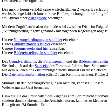
Lesbarkeit zu ermöglichen.
Das makro-forum verfolgt keine wirtschaftlichen Zwecke. Es erlaubt 
wechselseitige kritisch-konstruktive Bildbesprechung in ihrer fotogr
am Aufbau einer
Artengalerie
beteiligen.
Mit dem Zugriff auf makro-forum.de wird zwischen Dir – im Folgend
„Nutzungsbedingungen“ genannt - mit folgenden Regelungen abgesc
Unsere
Nutzungsbedingungen sind hier
einsehbar.
Unser
Grundverständnis ist hier
einsehbar.
Unsere
Forumsregeln sind hier
einsehbar.
Unsere
Bildereinstellregeln sind hier
einsehbar.
Das
Grundverständnis
, die
Forumsregeln
, und die
Bildereinstellregeln
Sie sind auch auf der
Startseite
des Forums auf der rechten Seite unter
Mit dem Klicken des Zustimmungsbuttons stimmst Du diesen ebenfall
Die
Datenschutzinformation
sollst Du zur Kenntnis nehmen. Klicke d
Stimmst Du den Nutzungsbedingungen nicht zu, kannst Du unsere
Website nur als Gast besuchen.
Hinweis: Da das Freischalten des Zugangs zum Forum nicht automatisi
sondern durch 3 ehrenamtliche Administratoren, kann es zu kleinere
Bitte gib uns 24 Stunden Zeit.