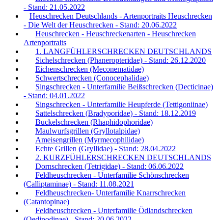
- Stand: 21.05.2022
Heuschrecken Deutschlands - Artenportraits Heuschrecken
- Die Welt der Heuschrecken - Stand: 20.06.2022
Heuschrecken - Heuschreckenarten - Heuschrecken
Artenportraits
1. LANGFÜHLERSCHRECKEN DEUTSCHLANDS
Sichelschrecken (Phaneropteridae) - Stand: 26.12.2020
Eichenschrecken (Meconematidae)
Schwertschrecken (Conocephalidae)
Singschrecken - Unterfamilie Beißschrecken (Decticinae)
- Stand: 04.01.2022
Singschrecken - Unterfamilie Heupferde (Tettigoniinae)
Sattelschrecken (Bradyporidae) - Stand: 18.12.2019
Buckelschrecken (Rhaphidophoridae)
Maulwurfsgrillen (Gryllotalpidae)
Ameisengrillen (Myrmecophilidae)
Echte Grillen (Gryllidae) - Stand: 28.04.2022
2. KURZFÜHLERSCHRECKEN DEUTSCHLANDS
Dornschrecken (Tetrigidae) - Stand: 06.06.2022
Feldheuschrecken - Unterfamilie Schönschrecken
(Calliptaminae) - Stand: 11.08.2021
Feldheuschrecken- Unterfamilie Knarrschrecken
(Catantopinae)
Feldheuschrecken - Unterfamilie Ödlandschrecken
(Oedipodinae) - Stand: 20.06.2022