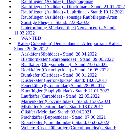
Raubfliegen (Asilidae) - Dasypogoniae
Raubfliegen (Asilidae) - Dioctriinae - Stand: 21.01.2022
Raubfliegen (Asilidae) - Laphriinae - Stand: 10.12.2021
Raubfliegen (Asilidae) - sonstige Raubfliegen-Arten
Sonstige Fliegen - Stand: 22.08.2022
Unterordnung Mückenartige (Nematocera) - Stand:
11.03.2022
WANTED
Käfer (Coleoptera) Deutschlands - Artenportraits Käfer -
Stand: 20.06.2022
Aaskäfer (Silphidae) - Stand: 28.04.2022
Blatthornkäfer (Scarabaeidae) - Stand: 09.06.2022
Blattkäfer (Chrysomelidae) - Stand 23.05.2022
Bockkäfer (Cerambycidae) - Stand: 16.05.2022
Buntkäfer (Cleridae) - Stand: 06.01.2022
Düsterkäfer (Serropalpidae) Stand: 18.07.2017
Feuerkäfer (Pyrochroidae) Stand: 28.08.2017
Kurzflügler (Staphylinidae) - Stand: 21.01.2022
Laufkäfer (Carabidae) - Stand: 22.05.2022
Marienkäfer (Coccinellidae) - Stand: 15.07.2021
Mistkäfer (Geotrupidae) - Stand: 18.07.2017
Ölkäfer (Meloidae) Stand: 03.04.2021
Prachtkäfer (Buprestidae) - Stand: 07.06.2021
Rüsselkäfer (Curculionidae) -Stand: 05.06.2022
Weitere Rüsselkäferartige (Curculionoidea) - Stand: