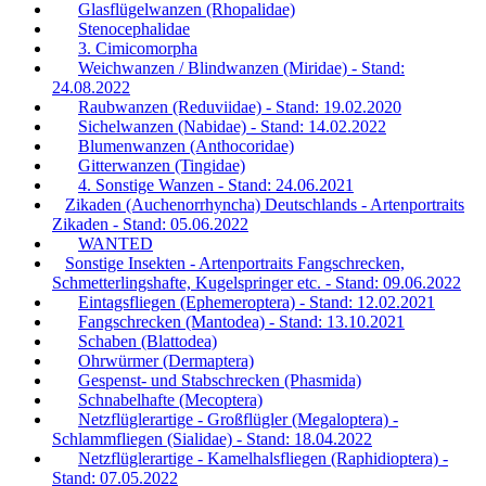
Glasflügelwanzen (Rhopalidae)
Stenocephalidae
3. Cimicomorpha
Weichwanzen / Blindwanzen (Miridae) - Stand:
24.08.2022
Raubwanzen (Reduviidae) - Stand: 19.02.2020
Sichelwanzen (Nabidae) - Stand: 14.02.2022
Blumenwanzen (Anthocoridae)
Gitterwanzen (Tingidae)
4. Sonstige Wanzen - Stand: 24.06.2021
Zikaden (Auchenorrhyncha) Deutschlands - Artenportraits
Zikaden - Stand: 05.06.2022
WANTED
Sonstige Insekten - Artenportraits Fangschrecken,
Schmetterlingshafte, Kugelspringer etc. - Stand: 09.06.2022
Eintagsfliegen (Ephemeroptera) - Stand: 12.02.2021
Fangschrecken (Mantodea) - Stand: 13.10.2021
Schaben (Blattodea)
Ohrwürmer (Dermaptera)
Gespenst- und Stabschrecken (Phasmida)
Schnabelhafte (Mecoptera)
Netzflüglerartige - Großflügler (Megaloptera) -
Schlammfliegen (Sialidae) - Stand: 18.04.2022
Netzflüglerartige - Kamelhalsfliegen (Raphidioptera) -
Stand: 07.05.2022