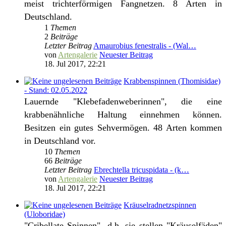
meist trichterförmigen Fangnetzen. 8 Arten in
Deutschland.
1
Themen
2
Beiträge
Letzter Beitrag
Amaurobius fenestralis - (Wal…
von
Artengalerie
Neuester Beitrag
18. Jul 2017, 22:21
Krabbenspinnen (Thomisidae)
- Stand: 02.05.2022
Lauernde "Klebefadenweberinnen", die eine
krabbenähnliche Haltung einnehmen können.
Besitzen ein gutes Sehvermögen. 48 Arten kommen
in Deutschland vor.
10
Themen
66
Beiträge
Letzter Beitrag
Ebrechtella tricuspidata - (k…
von
Artengalerie
Neuester Beitrag
18. Jul 2017, 22:21
Kräuselradnetzspinnen
(Uloboridae)
"Cribellate Spinnen"- d.h. sie stellen "Kräuselfäden"