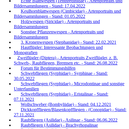
Echte Blattwespen (Tenthredinidae) - Artenportraits und
Bildersammlungen - Stand: 17.04.2022
Keulhornblattwespen (Cimbicidae) - Artenportraits und
Bildersammlungen - Stand: 01.05.2022
Holzwespen (Siricidae) - Artenportraits und
Bildersammlungen
Sonstige Pflanzenwespen - Artenportraits und
Bildersammlungen
3. Kronenwespen (Stephanidae) - Stand: 22.02.2021
Hautflügler: Interessante Beobachtungen und
Monografien
Zweiflügler (Diptera) - Artenportraits Zweiflügler, z. B.
Schweb-, Raubfliegen, Bremsen etc. - Stand: 26.08.2022
Forum für Bestimmungshilfen
Schwebfliegen (Syrphidae) - Syrphinae - Stand:
30.05.2022
Schwebfliegen (Syrphidae) - Microdontinae und sonstige
Unterfamilien
Schwebfliegen (Syrphidae) - Eristalinae - Stand:
07.11.2021
Wollschweber (Bombyliidae) - Stand: 04.12.2021
Dickkopffliegen/Blasenkopffliegen - (Conopidae) - Stand:
27.11.2021
Raubfliegen (Asilidae) - Asilinae - Stand: 06.06.2022
Raubfliegen (Asilidae) - Brachyrhopalinae