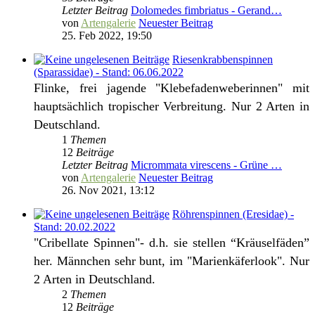
Letzter Beitrag
Dolomedes fimbriatus - Gerand…
von
Artengalerie
Neuester Beitrag
25. Feb 2022, 19:50
Riesenkrabbenspinnen
(Sparassidae) - Stand: 06.06.2022
Flinke, frei jagende "Klebefadenweberinnen" mit
hauptsächlich tropischer Verbreitung. Nur 2 Arten in
Deutschland.
1
Themen
12
Beiträge
Letzter Beitrag
Micrommata virescens - Grüne …
von
Artengalerie
Neuester Beitrag
26. Nov 2021, 13:12
Röhrenspinnen (Eresidae) -
Stand: 20.02.2022
"Cribellate Spinnen"- d.h. sie stellen “Kräuselfäden”
her. Männchen sehr bunt, im "Marienkäferlook". Nur
2 Arten in Deutschland.
2
Themen
12
Beiträge