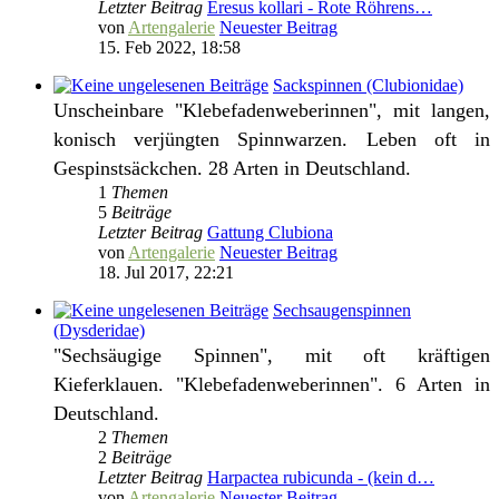
Letzter Beitrag
Eresus kollari - Rote Röhrens…
von
Artengalerie
Neuester Beitrag
15. Feb 2022, 18:58
Sackspinnen (Clubionidae)
Unscheinbare "Klebefadenweberinnen", mit langen,
konisch verjüngten Spinnwarzen. Leben oft in
Gespinstsäckchen. 28 Arten in Deutschland.
1
Themen
5
Beiträge
Letzter Beitrag
Gattung Clubiona
von
Artengalerie
Neuester Beitrag
18. Jul 2017, 22:21
Sechsaugenspinnen
(Dysderidae)
"Sechsäugige Spinnen", mit oft kräftigen
Kieferklauen. "Klebefadenweberinnen". 6 Arten in
Deutschland.
2
Themen
2
Beiträge
Letzter Beitrag
Harpactea rubicunda - (kein d…
von
Artengalerie
Neuester Beitrag