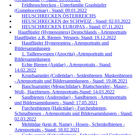
Feldheuschrecken - Unterfamilie Grashüpfer
(Gomphocerinae) - Stand: 09.01.2022
HEUSCHRECKEN ÖSTERREICHS
HEUSCHRECKEN der SCHWEIZ - Stand: 02.03.2022
HEUSCHRECKEN EUROPAS - Stand: 07.11.2021
Hautflügler (Hymenoptera) Deutschlands - Artenportraits
Hautflügler, z.B. Bienen, Wespen- Stand: 19.12.2022
Hautflügler Hymenoptera - Artenportraits und
Bildersammlungen
1. Taillenwespen (Apocrita) -Artenportraits und
Bildersammlungen
Echte Bienen (Apidae) - Artenportraits - Stand:
14.02.2022
Kropfsammler (Colletidae) - Seidenbienen, Maskenbienen
- Artenportraits und Bildersammlungen - Stand: 19.08.2021
Bauchsammler (Megachilidae)- Blattschneider-, Mauer-,
Woll-, Harzbienen- Artenportraits-Stand: 14.03.2022
Sandbienen (Andrenidae) - Sandbienen - Artenportraits
und Bildersammlungen - Stand: 17.05.2021
Furchenbienen (Halictidae) - Furchenbienen,
Schmalbienen - Artenportraits und Bildersammlungen - Stand:
02.03.2022
Melittidae (kein dt. Name) - Hosen-, Schenkelbienen -
Artenportraits - Stand: 18.02.2021