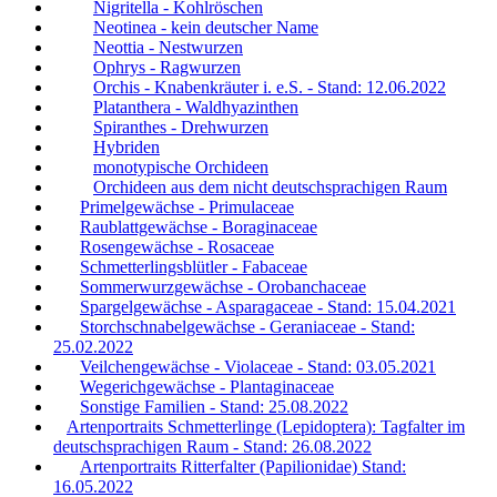
Nigritella - Kohlröschen
Neotinea - kein deutscher Name
Neottia - Nestwurzen
Ophrys - Ragwurzen
Orchis - Knabenkräuter i. e.S. - Stand: 12.06.2022
Platanthera - Waldhyazinthen
Spiranthes - Drehwurzen
Hybriden
monotypische Orchideen
Orchideen aus dem nicht deutschsprachigen Raum
Primelgewächse - Primulaceae
Raublattgewächse - Boraginaceae
Rosengewächse - Rosaceae
Schmetterlingsblütler - Fabaceae
Sommerwurzgewächse - Orobanchaceae
Spargelgewächse - Asparagaceae - Stand: 15.04.2021
Storchschnabelgewächse - Geraniaceae - Stand:
25.02.2022
Veilchengewächse - Violaceae - Stand: 03.05.2021
Wegerichgewächse - Plantaginaceae
Sonstige Familien - Stand: 25.08.2022
Artenportraits Schmetterlinge (Lepidoptera): Tagfalter im
deutschsprachigen Raum - Stand: 26.08.2022
Artenportraits Ritterfalter (Papilionidae) Stand:
16.05.2022