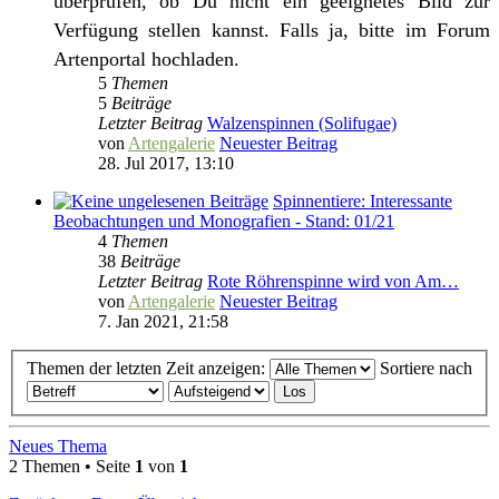
überprüfen, ob Du nicht ein geeignetes Bild zur
Verfügung stellen kannst. Falls ja, bitte im Forum
Artenportal hochladen.
5
Themen
5
Beiträge
Letzter Beitrag
Walzenspinnen (Solifugae)
von
Artengalerie
Neuester Beitrag
28. Jul 2017, 13:10
Spinnentiere: Interessante
Beobachtungen und Monografien - Stand: 01/21
4
Themen
38
Beiträge
Letzter Beitrag
Rote Röhrenspinne wird von Am…
von
Artengalerie
Neuester Beitrag
7. Jan 2021, 21:58
Themen der letzten Zeit anzeigen:
Sortiere nach
Neues Thema
2 Themen • Seite
1
von
1