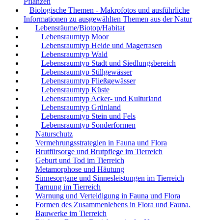
Pflanzen
Biologische Themen - Makrofotos und ausführliche
Informationen zu ausgewählten Themen aus der Natur
Lebensräume/Biotop/Habitat
Lebensraumtyp Moor
Lebensraumtyp Heide und Magerrasen
Lebensraumtyp Wald
Lebensraumtyp Stadt und Siedlungsbereich
Lebensraumtyp Stillgewässer
Lebensraumtyp Fließgewässer
Lebensraumtyp Küste
Lebensraumtyp Acker- und Kulturland
Lebensraumtyp Grünland
Lebensraumtyp Stein und Fels
Lebensraumtyp Sonderformen
Naturschutz
Vermehrungsstrategien in Fauna und Flora
Brutfürsorge und Brutpflege im Tierreich
Geburt und Tod im Tierreich
Metamorphose und Häutung
Sinnesorgane und Sinnesleistungen im Tierreich
Tarnung im Tierreich
Warnung und Verteidigung in Fauna und Flora
Formen des Zusammenlebens in Flora und Fauna.
Bauwerke im Tierreich