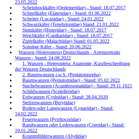
23.05.2022
Scheinbockkäfer (Oedemeridae) - Stand: 18.07.2017
Schnellkäfer (Elateridae) - Stand: 01.06.2022
Schröter (Lucanidae) - Stand: 24.01.2022
Schwarzkäfer (Tenebrionidae) Stand: 21.01.2022
Stutzkäfer (Histeridae) - Stand: 18.07.2017
Weichkäfer (Cantharidae) - Stand: 18.07.2017
Zipfelkäfer (Malachiidae) Stand: 01.05.2022
Sonstige Käfer - Stand: 20.06.2022
Wanzen (Heteroptera) Deutschlands - Artenportraits
Wanzen - Stand: 24.08.2022
1. Wanzen - Heteroptera: Anatomie, Kurzbeschreibung
der Wanzen Deutschlands
2. Baumwanzen i.w.S. (Pentatomorpha)
Baumwanzen (Pentatomidae) - Stand: 05.02.2022
Stachelwanzen (Acanthosomatidae) - Stand: 29.11.1021
Schildwanzen (Scutelleridae)
Erdwanzen (Cydnidae) - Stand: 28.04.2020
Stelzenwanzen (Berytidae)
Boden-oder Langwanzen (Lygaeidae) - Stand:
14.02.2022
Feuerwanzen (Pyrrhocoridae)
Randwanzen oder Lederwanzen (Coreidae) - Stand:
19.01.2022
Krummfühlerwanzen (Alydidae)