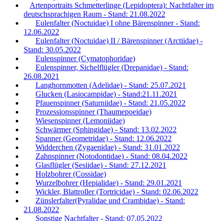
Artenportraits Schmetterlinge (Lepidoptera): Nachtfalter im
deutschsprachigen Raum - Stand: 21.08.2022
Eulenfalter (Noctuidae) I ohne Bärenspinner - Stand:
12.06.2022
Eulenfalter (Noctuidae) II / Bärenspinner (Arctiidae) -
Stand: 30.05.2022
Eulenspinner (Cymatophoridae)
Eulenspinner, Sichelflügler (Drepanidae) - Stand:
26.08.2021
Langhornmotten (Adelidae) - Stand: 25.07.2021
Glucken (Lasiocampidae) - Stand:21.11.2021
Pfauenspinner (Saturniidae) - Stand: 21.05.2022
Prozessionsspinner (Thaumepoeidae)
Wiesenspinner (Lemoniidae)
Schwärmer (Sphingidae) - Stand: 13.02.2022
Spanner (Geometridae) - Stand: 12.06.2022
Widderchen (Zygaenidae) - Stand: 31.01.2022
Zahnspinner (Notodontidae) - Stand: 08.04.2022
Glasflügler (Sesiidae) - Stand: 27.12.2021
Holzbohrer (Cossidae)
Wurzelbohrer (Hepialidae) - Stand: 29.01.2021
Wickler, Blattroller (Tortricidae) - Stand: 02.06.2022
Zünslerfalter(Pyralidae und Crambidae) - Stand:
21.08.2022
Sonstige Nachtfalter - Stand: 07.05.2022