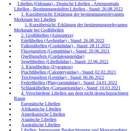
Libellen (Odonata) - Deutsche Libellen - Artenportraits
Libellen - Bestimmungshilfen Libellen - Stand: 26.08.2022
1. Kurzübersicht: Erklärung der bestimmungsrelevanten
Merkmale bei Libellen
1. Kurzübersicht: Erklärung der bestimmungsrelevanten
Merkmale bei Großlibellen
2. Großlibellen (Anisoptera)
Edellibellen (Aeshnidae) - Stand: 26.08.2022
Falkenlibellen (Corduliidae) - Stand: 28.11.2021
Flussjungfern (Gomphidae) - Stand: 20.06.2021
Quelljungfern (Cordulegasteridae)
Segellibellen (Libellulidae) - Stand: 22.06.2022
3. Kleinlibellen (Zygoptera)
Prachtlibellen (Calopterygidae) - Stand: 02.02.2021
Teichjungfern (Lestidae) - Stand: 06.06.2022
Federlibellen (Platycnemididae) - Stand: 24.01.2022
Schlanklibellen (Coenagrionidae) - Stand: 10.03.2021
4. Verschiedene Libellen aus dem nicht deutschsprachigen
Raum
Europäische Libellen
Afrikanische Libellen
Amerikanische Libellen
Asiatische Libellen
Australische Libellen
Libellen: Interessante Beobachtungen und Monographien