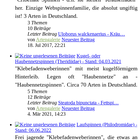
her. Einzige Webspinnenfamilie, die absolut ungiftig
ist! 3 Arten in Deutschland.
3
Themen
10
Beiträge
Letzter Beitrag
Uloborus walckenaerius - Kräu…
von
Artengalerie
Neuester Beitrag
18. Jul 2017, 22:21
Kugel- oder
Haubennetzspinnen (Theridiidae) - Stand: 04.03.2021
"Klebefadenweberinnen" mit meist kugelförmigem
Hinterleib. Legen oft "Haubennetze" an -
"Haubennetzspinnen". Circa 70 Arten in Deutschland.
5
Themen
12
Beiträge
Letzter Beitrag
Steatoda bipunctata - Fettspi…
von
Artengalerie
Neuester Beitrag
4. Mär 2021, 14:23
Laufspinnen (Philodromidae) -
Stand: 06.06.2022
Frei jagende "Klebefadenweberinnen", die etwas an