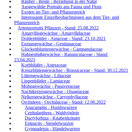
Räuber - Beute - Beziehung in der Natur
Ausgewählte Portraits aus Fauna und Flora
Exoten im Tier- und Pflanzenreich
Interessante Einzelbeobachtungen aus dem Tier- und
Pflanzenreich
Artenportraits Pflanzen - Stand: 25.08.2022
Amaryllisgewächse - Amaryllidaceae
Doldenblütler - Apiaceae - Stand: 23.10.2021
Enziangewächse - Gentianaceae
Glockenblumengewächse - Campanulaceae
Hahnenfußgewächse - Ranunculaceae - Stand:
23.04.2021
Korbblütler - Asteraceae
Kreuzblütengewächse - Brassicaceae - Stand: 30.12.2021
Liliengewächse - Liliaceae
Lippenblütler - Lamiaceae
Mohngewächse - Papaveraceae
Nachtkerzengewächse - Onagraceae
Nelkengewächse - Caryophyllaceae
Orchideen - Orchidaceae - Stand: 12.06.2022
Anacamptis - Hundswurzen
Cephalanthera - Waldvöglein
Dactylorhiza - Knabenkräuter
Epipactis - Stendelwurzen
Gymnadenia - Händelwurzen