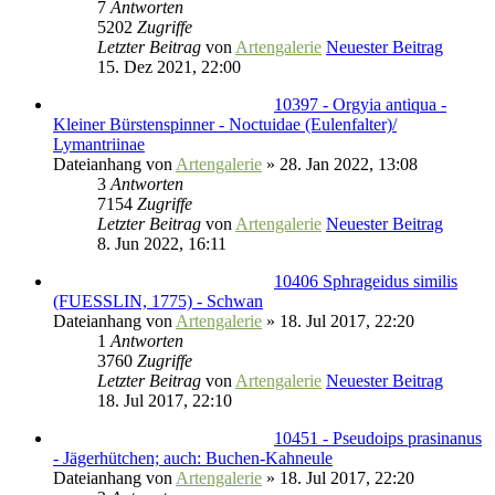
7
Antworten
5202
Zugriffe
Letzter Beitrag
von
Artengalerie
Neuester Beitrag
15. Dez 2021, 22:00
10397 - Orgyia antiqua -
Kleiner Bürstenspinner - Noctuidae (Eulenfalter)/
Lymantriinae
Dateianhang
von
Artengalerie
» 28. Jan 2022, 13:08
3
Antworten
7154
Zugriffe
Letzter Beitrag
von
Artengalerie
Neuester Beitrag
8. Jun 2022, 16:11
10406 Sphrageidus similis
(FUESSLIN, 1775) - Schwan
Dateianhang
von
Artengalerie
» 18. Jul 2017, 22:20
1
Antworten
3760
Zugriffe
Letzter Beitrag
von
Artengalerie
Neuester Beitrag
18. Jul 2017, 22:10
10451 - Pseudoips prasinanus
- Jägerhütchen; auch: Buchen-Kahneule
Dateianhang
von
Artengalerie
» 18. Jul 2017, 22:20