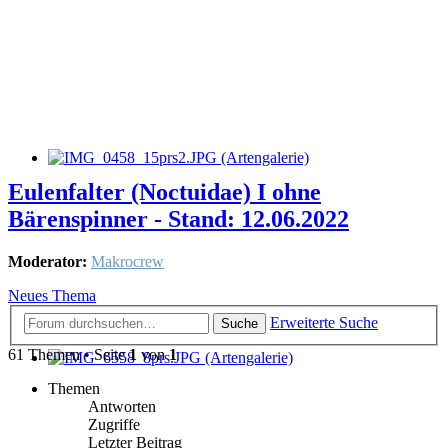
Eulenfalter (Noctuidae) I ohne
Bärenspinner - Stand: 12.06.2022
Moderator:
Makrocrew
Neues Thema
Erweiterte Suche
Suche
61 Themen • Seite
1
von
1
Themen
Antworten
Zugriffe
Letzter Beitrag