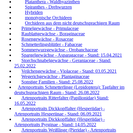
Platanthera - Waldhyazinthen
Spiranthes - Drehwurzen
Hybriden
monotypische Orchideen
Orchideen aus dem nicht deutschsprachigen Raum
Primelgewächse - Primulaceae
Raublattgewächse - Boraginaceae
Rosengewächse - Rosaceae
Schmetterlingsblütler - Fabaceae
Sommerwurzgewächse - Orobanchaceae
Spargelgewächse - Asparagaceae - Stand: 15.04.2021
Storchschnabelgewächse - Geraniaceae - Stand:
25.02.2022
Veilchengewächse - Violaceae - Stand: 03.05.2021
Wegerichgewächse - Plantaginaceae
Sonstige Familien - Stand: 25.08.2022
Artenportraits Schmetterlinge (Lepidoptera): Tagfalter im
deutschsprachigen Raum - Stand: 26.08.2022
Artenportraits Ritterfalter (Papilionidae) Stand:
16.05.2022
Artenportraits Dickkopffalter (Hesperiidae) -
Artenportraits Hesperiinae - Stand: 06.09.2021
Artenportraits Dickkopffalter (Hesperiidae) -
Artenportraits Pyrginae - Stand: 14.05.2022
Artenportraits Weißlinge (Pieridae) - Artenportraits