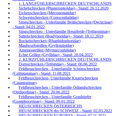
1. LANGFÜHLERSCHRECKEN DEUTSCHLANDS
Sichelschrecken (Phaneropteridae) - Stand: 26.12.2020
Eichenschrecken (Meconematidae)
Schwertschrecken (Conocephalidae)
Singschrecken - Unterfamilie Beißschrecken (Decticinae)
- Stand: 04.01.2022
Singschrecken - Unterfamilie Heupferde (Tettigoniinae)
Sattelschrecken (Bradyporidae) - Stand: 18.12.2019
Buckelschrecken (Rhaphidophoridae)
Maulwurfsgrillen (Gryllotalpidae)
Ameisengrillen (Myrmecophilidae)
Echte Grillen (Gryllidae) - Stand: 28.04.2022
2. KURZFÜHLERSCHRECKEN DEUTSCHLANDS
Dornschrecken (Tetrigidae) - Stand: 06.06.2022
Feldheuschrecken - Unterfamilie Schönschrecken
(Calliptaminae) - Stand: 11.08.2021
Feldheuschrecken- Unterfamilie Knarrschrecken
(Catantopinae)
Feldheuschrecken - Unterfamilie Ödlandschrecken
(Oedipodinae) - Stand: 20.06.2022
Feldheuschrecken - Unterfamilie Grashüpfer
(Gomphocerinae) - Stand: 09.01.2022
HEUSCHRECKEN ÖSTERREICHS
HEUSCHRECKEN der SCHWEIZ - Stand: 02.03.2022
HEUSCHRECKEN EUROPAS - Stand: 07.11.2021