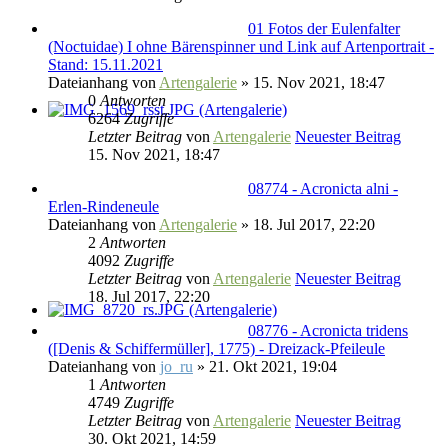
01 Fotos der Eulenfalter
(Noctuidae) I ohne Bärenspinner und Link auf Artenportrait -
Stand: 15.11.2021
Dateianhang
von
Artengalerie
» 15. Nov 2021, 18:47
0
Antworten
6264
Zugriffe
Letzter Beitrag
von
Artengalerie
Neuester Beitrag
15. Nov 2021, 18:47
08774 - Acronicta alni -
Erlen-Rindeneule
Dateianhang
von
Artengalerie
» 18. Jul 2017, 22:20
2
Antworten
4092
Zugriffe
Letzter Beitrag
von
Artengalerie
Neuester Beitrag
18. Jul 2017, 22:20
08776 - Acronicta tridens
([Denis & Schiffermüller], 1775) - Dreizack-Pfeileule
Dateianhang
von
jo_ru
» 21. Okt 2021, 19:04
1
Antworten
4749
Zugriffe
Letzter Beitrag
von
Artengalerie
Neuester Beitrag
30. Okt 2021, 14:59