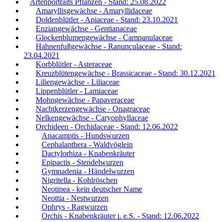
Artenportraits Pflanzen - Stand: 25.08.2022
Amaryllisgewächse - Amaryllidaceae
Doldenblütler - Apiaceae - Stand: 23.10.2021
Enziangewächse - Gentianaceae
Glockenblumengewächse - Campanulaceae
Hahnenfußgewächse - Ranunculaceae - Stand:
23.04.2021
Korbblütler - Asteraceae
Kreuzblütengewächse - Brassicaceae - Stand: 30.12.2021
Liliengewächse - Liliaceae
Lippenblütler - Lamiaceae
Mohngewächse - Papaveraceae
Nachtkerzengewächse - Onagraceae
Nelkengewächse - Caryophyllaceae
Orchideen - Orchidaceae - Stand: 12.06.2022
Anacamptis - Hundswurzen
Cephalanthera - Waldvöglein
Dactylorhiza - Knabenkräuter
Epipactis - Stendelwurzen
Gymnadenia - Händelwurzen
Nigritella - Kohlröschen
Neotinea - kein deutscher Name
Neottia - Nestwurzen
Ophrys - Ragwurzen
Orchis - Knabenkräuter i. e.S. - Stand: 12.06.2022