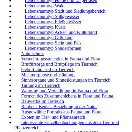
Lebensraumtyp Heide und Magerrasen
Lebensraumtyp Wald
Lebensraumtyp Stadt und Siedlungsbereich
Lebensraumtyp Stillgewässer
Lebensraumtyp Fließgewässer
Lebensraumtyp Küste
Lebensraumtyp Acker- und Kulturland
Lebensraumtyp Grünland
Lebensraumtyp Stein und Fels
Lebensraumtyp Sonderformen
Naturschutz
Vermehrungsstrategien in Fauna und Flora
Brutfürsorge und Brutpflege im Tierreich
Geburt und Tod im Tierreich
Metamorphose und Häutung
Sinnesorgane und Sinnesleistungen im Tierreich
Tarnung im Tierreich
Warnung und Verteidigung in Fauna und Flora
Formen des Zusammenlebens in Flora und Fauna.
Bauwerke im Tierreich
Räuber - Beute - Beziehung in der Natur
Ausgewählte Portraits aus Fauna und Flora
Exoten im Tier- und Pflanzenreich
Interessante Einzelbeobachtungen aus dem Tier- und
Pflanzenreich