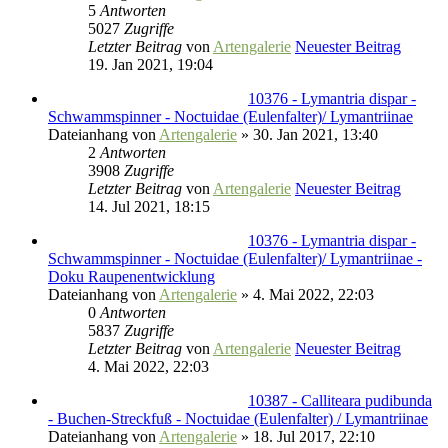
5
Antworten
5027
Zugriffe
Letzter Beitrag
von
Artengalerie
Neuester Beitrag
19. Jan 2021, 19:04
10376 - Lymantria dispar -
Schwammspinner - Noctuidae (Eulenfalter)/ Lymantriinae
Dateianhang
von
Artengalerie
» 30. Jan 2021, 13:40
2
Antworten
3908
Zugriffe
Letzter Beitrag
von
Artengalerie
Neuester Beitrag
14. Jul 2021, 18:15
10376 - Lymantria dispar -
Schwammspinner - Noctuidae (Eulenfalter)/ Lymantriinae -
Doku Raupenentwicklung
Dateianhang
von
Artengalerie
» 4. Mai 2022, 22:03
0
Antworten
5837
Zugriffe
Letzter Beitrag
von
Artengalerie
Neuester Beitrag
4. Mai 2022, 22:03
10387 - Calliteara pudibunda
- Buchen-Streckfuß - Noctuidae (Eulenfalter) / Lymantriinae
Dateianhang
von
Artengalerie
» 18. Jul 2017, 22:10