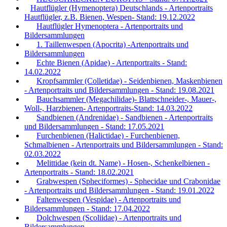
Hautflügler (Hymenoptera) Deutschlands - Artenportraits
Hautflügler, z.B. Bienen, Wespen- Stand: 19.12.2022
Hautflügler Hymenoptera - Artenportraits und
Bildersammlungen
1. Taillenwespen (Apocrita) -Artenportraits und
Bildersammlungen
Echte Bienen (Apidae) - Artenportraits - Stand:
14.02.2022
Kropfsammler (Colletidae) - Seidenbienen, Maskenbienen
- Artenportraits und Bildersammlungen - Stand: 19.08.2021
Bauchsammler (Megachilidae)- Blattschneider-, Mauer-,
Woll-, Harzbienen- Artenportraits-Stand: 14.03.2022
Sandbienen (Andrenidae) - Sandbienen - Artenportraits
und Bildersammlungen - Stand: 17.05.2021
Furchenbienen (Halictidae) - Furchenbienen,
Schmalbienen - Artenportraits und Bildersammlungen - Stand:
02.03.2022
Melittidae (kein dt. Name) - Hosen-, Schenkelbienen -
Artenportraits - Stand: 18.02.2021
Grabwespen (Spheciformes) - Sphecidae und Crabonidae
- Artenportraits und Bildersammlungen - Stand: 19.01.2022
Faltenwespen (Vespidae) - Artenportraits und
Bildersammlungen - Stand: 17.04.2022
Dolchwespen (Scoliidae) - Artenportraits und
Bildersammlungen