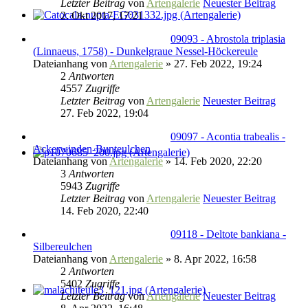
Letzter Beitrag
von
Artengalerie
Neuester Beitrag
2. Okt 2017, 17:21
09093 - Abrostola triplasia
(Linnaeus, 1758) - Dunkelgraue Nessel-Höckereule
Dateianhang
von
Artengalerie
» 27. Feb 2022, 19:24
2
Antworten
4557
Zugriffe
Letzter Beitrag
von
Artengalerie
Neuester Beitrag
27. Feb 2022, 19:04
09097 - Acontia trabealis -
Ackerwinden-Bunteulchen
Dateianhang
von
Artengalerie
» 14. Feb 2020, 22:20
3
Antworten
5943
Zugriffe
Letzter Beitrag
von
Artengalerie
Neuester Beitrag
14. Feb 2020, 22:40
09118 - Deltote bankiana -
Silbereulchen
Dateianhang
von
Artengalerie
» 8. Apr 2022, 16:58
2
Antworten
5402
Zugriffe
Letzter Beitrag
von
Artengalerie
Neuester Beitrag