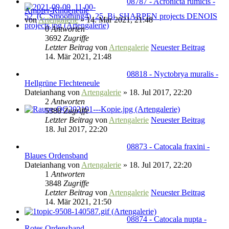
08787 - Acronicta rumicis -
Ampfer-Rindeneule
von
Artengalerie
» 14. Mär 2021, 21:48
0
Antworten
3692
Zugriffe
Letzter Beitrag
von
Artengalerie
Neuester Beitrag
14. Mär 2021, 21:48
08818 - Nyctobrya muralis -
Hellgrüne Flechteneule
Dateianhang
von
Artengalerie
» 18. Jul 2017, 22:20
2
Antworten
5388
Zugriffe
Letzter Beitrag
von
Artengalerie
Neuester Beitrag
18. Jul 2017, 22:20
08873 - Catocala fraxini -
Blaues Ordensband
Dateianhang
von
Artengalerie
» 18. Jul 2017, 22:20
1
Antworten
3848
Zugriffe
Letzter Beitrag
von
Artengalerie
Neuester Beitrag
14. Mär 2021, 21:50
08874 - Catocala nupta -
Rotes Ordensband