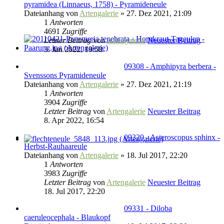
pyramidea (Linnaeus, 1758) - Pyramideneule
Dateianhang
von
Artengalerie
» 27. Dez 2021, 21:09
1
Antworten
4691
Zugriffe
Letzter Beitrag
von
Artengalerie
Neuester Beitrag
3. Jan 2022, 19:58
09308 - Amphipyra berbera -
Svenssons Pyramideneule
Dateianhang
von
Artengalerie
» 27. Dez 2021, 21:19
1
Antworten
3904
Zugriffe
Letzter Beitrag
von
Artengalerie
Neuester Beitrag
8. Apr 2022, 16:54
09320 - Asteroscopus sphinx -
Herbst-Rauhaareule
Dateianhang
von
Artengalerie
» 18. Jul 2017, 22:20
1
Antworten
3983
Zugriffe
Letzter Beitrag
von
Artengalerie
Neuester Beitrag
18. Jul 2017, 22:20
09331 - Diloba
caeruleocephala - Blaukopf