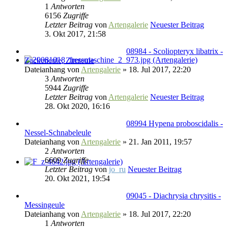
1
Antworten
6156
Zugriffe
Letzter Beitrag
von
Artengalerie
Neuester Beitrag
3. Okt 2017, 21:58
08984 - Scoliopteryx libatrix -
Zackeneule, Zimteule
Dateianhang
von
Artengalerie
» 18. Jul 2017, 22:20
3
Antworten
5944
Zugriffe
Letzter Beitrag
von
Artengalerie
Neuester Beitrag
28. Okt 2020, 16:16
08994 Hypena proboscidalis -
Nessel-Schnabeleule
Dateianhang
von
Artengalerie
» 21. Jan 2011, 19:57
2
Antworten
6609
Zugriffe
Letzter Beitrag
von
jo_ru
Neuester Beitrag
20. Okt 2021, 19:54
09045 - Diachrysia chrysitis -
Messingeule
Dateianhang
von
Artengalerie
» 18. Jul 2017, 22:20
1
Antworten