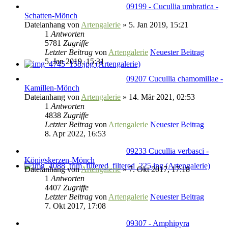
09199 - Cucullia umbratica -
Schatten-Mönch
Dateianhang
von
Artengalerie
» 5. Jan 2019, 15:21
1
Antworten
5781
Zugriffe
Letzter Beitrag
von
Artengalerie
Neuester Beitrag
5. Jan 2019, 15:31
09207 Cucullia chamomillae -
Kamillen-Mönch
Dateianhang
von
Artengalerie
» 14. Mär 2021, 02:53
1
Antworten
4838
Zugriffe
Letzter Beitrag
von
Artengalerie
Neuester Beitrag
8. Apr 2022, 16:53
09233 Cucullia verbasci -
Königskerzen-Mönch
Dateianhang
von
Artengalerie
» 7. Okt 2017, 17:18
1
Antworten
4407
Zugriffe
Letzter Beitrag
von
Artengalerie
Neuester Beitrag
7. Okt 2017, 17:08
09307 - Amphipyra