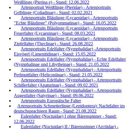
Weißlinge (Pierina e) - Stand: 12.06.2022
Artenportrait Weißlinge (Pieridae) - Artenportraits
Gelblinge (Coliadinae) - Stand: 02.02.2021
Artenportraits Bläulinge (Lycaenidae) - Artenportraits
"Echte Bläulinge" (Polyommatinae) - Stand: 16.05.2022
Artenportraits Bläulinge (Lycaenidae) - Artenportraits
Feuerfalter (Lycaeninae) - Stand: 08.03.2021
Artenportraits Bläulinge (Lycaenidae) - Artenportraits
Zipfelfalter (Theclinae) - Stand: 26.08.2022
Artenportraits Edelfalter (Nymphalidae) -Artenportraits
Eisvögel (Limenitidinae) - Stand: 15.05.2022
Artenportraits Edelfalter (Nymphalidae) - Echte Edelfalter
(Nymphalinae und Libytheinae) - Stand: 21.05.2022
Artenportraits Edelfalter (Nymphalidae) - Artenportraits
Perlmuttfalter (Heliconiinae) - Stand: 21.05.2022
Artenportraits Edelfalter (Nymphalidae) - Artenportraits
Schillerfalter (Apaturinae) - Stand: 09.02.2021
Artenportraits Edelfalter (Nymphalidae) - Artenportraits
Augenfalter (Satyrinae) - Stand: 09.06.2022
Artenportraits Europäische Falter
Artenportraits Schmetterlinge (Lepidoptera): Nachtfalter im
deutschsprachigen Raum - Stand: 21.08.2022
Eulenfalter (Noctuidae) I ohne Bärenspinner - Stand:
12.06.2022
Eulenfalter (Noctuidae) II / Bärenspinner (Arctiidae) -