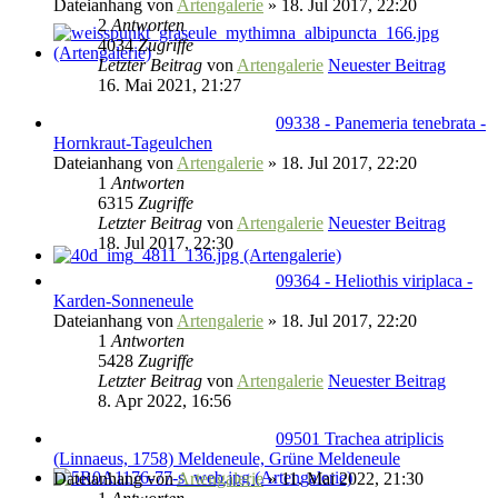
Dateianhang
von
Artengalerie
» 18. Jul 2017, 22:20
2
Antworten
4034
Zugriffe
Letzter Beitrag
von
Artengalerie
Neuester Beitrag
16. Mai 2021, 21:27
09338 - Panemeria tenebrata -
Hornkraut-Tageulchen
Dateianhang
von
Artengalerie
» 18. Jul 2017, 22:20
1
Antworten
6315
Zugriffe
Letzter Beitrag
von
Artengalerie
Neuester Beitrag
18. Jul 2017, 22:30
09364 - Heliothis viriplaca -
Karden-Sonneneule
Dateianhang
von
Artengalerie
» 18. Jul 2017, 22:20
1
Antworten
5428
Zugriffe
Letzter Beitrag
von
Artengalerie
Neuester Beitrag
8. Apr 2022, 16:56
09501 Trachea atriplicis
(Linnaeus, 1758) Meldeneule, Grüne Meldeneule
Dateianhang
von
Artengalerie
» 11. Mai 2022, 21:30