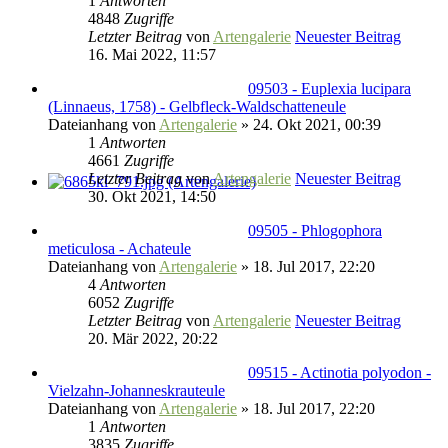
1
Antworten
4848
Zugriffe
Letzter Beitrag
von
Artengalerie
Neuester Beitrag
16. Mai 2022, 11:57
09503 - Euplexia lucipara
(Linnaeus, 1758) - Gelbfleck-Waldschatteneule
Dateianhang
von
Artengalerie
» 24. Okt 2021, 00:39
1
Antworten
4661
Zugriffe
Letzter Beitrag
von
Artengalerie
Neuester Beitrag
30. Okt 2021, 14:50
09505 - Phlogophora
meticulosa - Achateule
Dateianhang
von
Artengalerie
» 18. Jul 2017, 22:20
4
Antworten
6052
Zugriffe
Letzter Beitrag
von
Artengalerie
Neuester Beitrag
20. Mär 2022, 20:22
09515 - Actinotia polyodon -
Vielzahn-Johanneskrauteule
Dateianhang
von
Artengalerie
» 18. Jul 2017, 22:20
1
Antworten
3835
Zugriffe