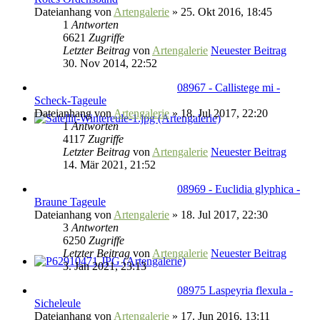
Dateianhang
von
Artengalerie
» 25. Okt 2016, 18:45
1
Antworten
6621
Zugriffe
Letzter Beitrag
von
Artengalerie
Neuester Beitrag
30. Nov 2014, 22:52
08967 - Callistege mi -
Scheck-Tageule
Dateianhang
von
Artengalerie
» 18. Jul 2017, 22:20
1
Antworten
4117
Zugriffe
Letzter Beitrag
von
Artengalerie
Neuester Beitrag
14. Mär 2021, 21:52
08969 - Euclidia glyphica -
Braune Tageule
Dateianhang
von
Artengalerie
» 18. Jul 2017, 22:30
3
Antworten
6250
Zugriffe
Letzter Beitrag
von
Artengalerie
Neuester Beitrag
3. Jan 2021, 23:13
08975 Laspeyria flexula -
Sicheleule
Dateianhang
von
Artengalerie
» 17. Jun 2016, 13:11