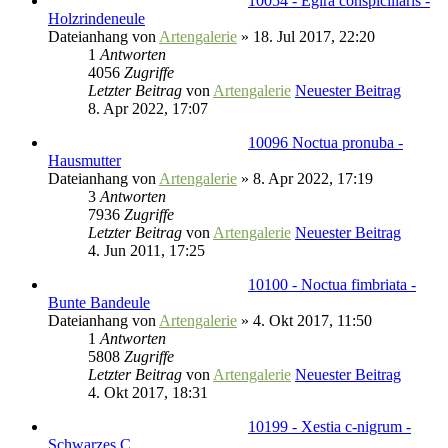
10054 - Egira conspicillaris -
Holzrindeneule
Dateianhang
von
Artengalerie
» 18. Jul 2017, 22:20
1
Antworten
4056
Zugriffe
Letzter Beitrag
von
Artengalerie
Neuester Beitrag
8. Apr 2022, 17:07
10096 Noctua pronuba -
Hausmutter
Dateianhang
von
Artengalerie
» 8. Apr 2022, 17:19
3
Antworten
7936
Zugriffe
Letzter Beitrag
von
Artengalerie
Neuester Beitrag
4. Jun 2011, 17:25
10100 - Noctua fimbriata -
Bunte Bandeule
Dateianhang
von
Artengalerie
» 4. Okt 2017, 11:50
1
Antworten
5808
Zugriffe
Letzter Beitrag
von
Artengalerie
Neuester Beitrag
4. Okt 2017, 18:31
10199 - Xestia c-nigrum -
Schwarzes C