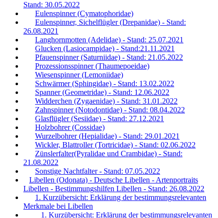
Stand: 30.05.2022
Eulenspinner (Cymatophoridae)
Eulenspinner, Sichelflügler (Drepanidae) - Stand:
26.08.2021
Langhornmotten (Adelidae) - Stand: 25.07.2021
Glucken (Lasiocampidae) - Stand:21.11.2021
Pfauenspinner (Saturniidae) - Stand: 21.05.2022
Prozessionsspinner (Thaumepoeidae)
Wiesenspinner (Lemoniidae)
Schwärmer (Sphingidae) - Stand: 13.02.2022
Spanner (Geometridae) - Stand: 12.06.2022
Widderchen (Zygaenidae) - Stand: 31.01.2022
Zahnspinner (Notodontidae) - Stand: 08.04.2022
Glasflügler (Sesiidae) - Stand: 27.12.2021
Holzbohrer (Cossidae)
Wurzelbohrer (Hepialidae) - Stand: 29.01.2021
Wickler, Blattroller (Tortricidae) - Stand: 02.06.2022
Zünslerfalter(Pyralidae und Crambidae) - Stand:
21.08.2022
Sonstige Nachtfalter - Stand: 07.05.2022
Libellen (Odonata) - Deutsche Libellen - Artenportraits
Libellen - Bestimmungshilfen Libellen - Stand: 26.08.2022
1. Kurzübersicht: Erklärung der bestimmungsrelevanten
Merkmale bei Libellen
1. Kurzübersicht: Erklärung der bestimmungsrelevanten