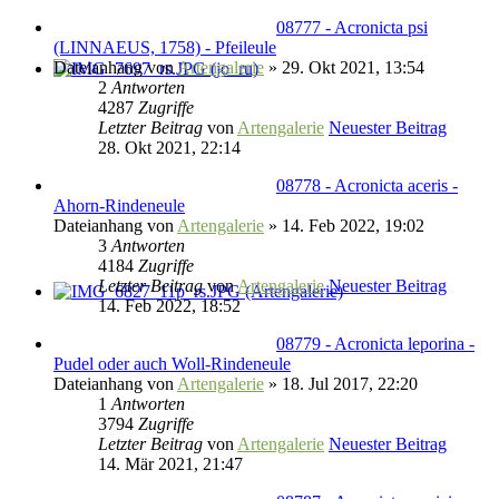
08777 - Acronicta psi
(LINNAEUS, 1758) - Pfeileule
Dateianhang
von
Artengalerie
» 29. Okt 2021, 13:54
2
Antworten
4287
Zugriffe
Letzter Beitrag
von
Artengalerie
Neuester Beitrag
28. Okt 2021, 22:14
08778 - Acronicta aceris -
Ahorn-Rindeneule
Dateianhang
von
Artengalerie
» 14. Feb 2022, 19:02
3
Antworten
4184
Zugriffe
Letzter Beitrag
von
Artengalerie
Neuester Beitrag
14. Feb 2022, 18:52
08779 - Acronicta leporina -
Pudel oder auch Woll-Rindeneule
Dateianhang
von
Artengalerie
» 18. Jul 2017, 22:20
1
Antworten
3794
Zugriffe
Letzter Beitrag
von
Artengalerie
Neuester Beitrag
14. Mär 2021, 21:47