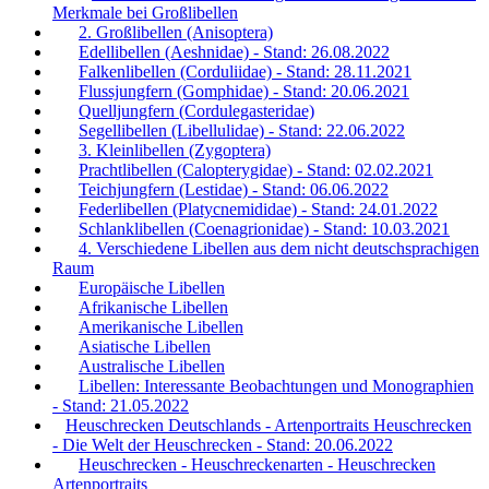
Merkmale bei Großlibellen
2. Großlibellen (Anisoptera)
Edellibellen (Aeshnidae) - Stand: 26.08.2022
Falkenlibellen (Corduliidae) - Stand: 28.11.2021
Flussjungfern (Gomphidae) - Stand: 20.06.2021
Quelljungfern (Cordulegasteridae)
Segellibellen (Libellulidae) - Stand: 22.06.2022
3. Kleinlibellen (Zygoptera)
Prachtlibellen (Calopterygidae) - Stand: 02.02.2021
Teichjungfern (Lestidae) - Stand: 06.06.2022
Federlibellen (Platycnemididae) - Stand: 24.01.2022
Schlanklibellen (Coenagrionidae) - Stand: 10.03.2021
4. Verschiedene Libellen aus dem nicht deutschsprachigen
Raum
Europäische Libellen
Afrikanische Libellen
Amerikanische Libellen
Asiatische Libellen
Australische Libellen
Libellen: Interessante Beobachtungen und Monographien
- Stand: 21.05.2022
Heuschrecken Deutschlands - Artenportraits Heuschrecken
- Die Welt der Heuschrecken - Stand: 20.06.2022
Heuschrecken - Heuschreckenarten - Heuschrecken
Artenportraits