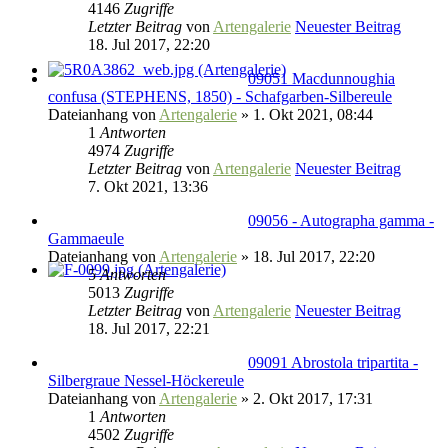
4146
Zugriffe
Letzter Beitrag
von
Artengalerie
Neuester Beitrag
18. Jul 2017, 22:20
09051 Macdunnoughia
confusa (STEPHENS, 1850) - Schafgarben-Silbereule
Dateianhang
von
Artengalerie
» 1. Okt 2021, 08:44
1
Antworten
4974
Zugriffe
Letzter Beitrag
von
Artengalerie
Neuester Beitrag
7. Okt 2021, 13:36
09056 - Autographa gamma -
Gammaeule
Dateianhang
von
Artengalerie
» 18. Jul 2017, 22:20
5
Antworten
5013
Zugriffe
Letzter Beitrag
von
Artengalerie
Neuester Beitrag
18. Jul 2017, 22:21
09091 Abrostola tripartita -
Silbergraue Nessel-Höckereule
Dateianhang
von
Artengalerie
» 2. Okt 2017, 17:31
1
Antworten
4502
Zugriffe