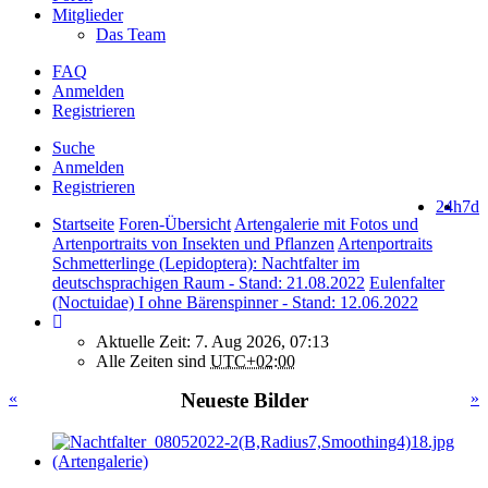
Mitglieder
Das Team
FAQ
Anmelden
Registrieren
Suche
Anmelden
Registrieren
24h
7d
Startseite
Foren-Übersicht
Artengalerie mit Fotos und
Artenportraits von Insekten und Pflanzen
Artenportraits
Schmetterlinge (Lepidoptera): Nachtfalter im
deutschsprachigen Raum - Stand: 21.08.2022
Eulenfalter
(Noctuidae) I ohne Bärenspinner - Stand: 12.06.2022
Aktuelle Zeit: 7. Aug 2026, 07:13
Alle Zeiten sind
UTC+02:00
«
Neueste Bilder
»