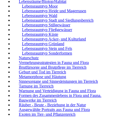
Lebensräume/Biotop/Habitat
Lebensraumtyp Moor
Lebensraumtyp Heide und Magerrasen
Lebensraumtyp Wald
Lebensraumtyp Stadt und Siedlungsbereich
Lebensraumtyp Stillgewässer
Lebensraumtyp Fließgewässer
Lebensraumtyp Küste
Lebensraumtyp Acker- und Kulturland
Lebensraumtyp Grünland
Lebensraumtyp Stein und Fels
Lebensraumtyp Sonderformen
Naturschutz
Vermehrungsstrategien in Fauna und Flora
Brutfürsorge und Brutpflege im Tierreich
Geburt und Tod im Tierreich
Metamorphose und Häutung
Sinnesorgane und Sinnesleistungen im Tierreich
Tarnung im Tierreich
Warnung und Verteidigung in Fauna und Flora
Formen des Zusammenlebens in Flora und Fauna.
Bauwerke im Tierreich
Räuber - Beute - Beziehung in der Natur
Ausgewählte Portraits aus Fauna und Flora
Exoten im Tier- und Pflanzenreich