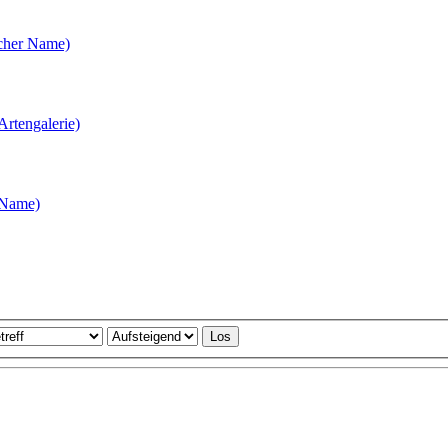
scher Name)
 Name)