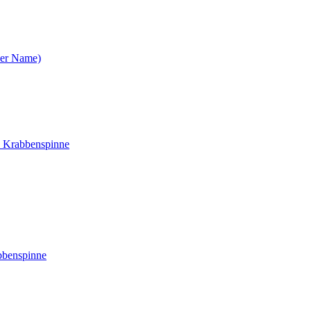
cher Name)
e Krabbenspinne
bbenspinne