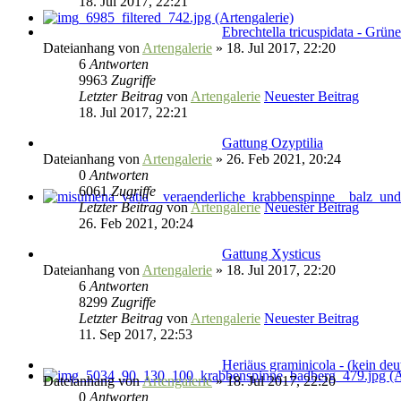
18. Jul 2017, 22:21
Ebrechtella tricuspidata - Grün
Dateianhang
von
Artengalerie
» 18. Jul 2017, 22:20
6
Antworten
9963
Zugriffe
Letzter Beitrag
von
Artengalerie
Neuester Beitrag
18. Jul 2017, 22:21
Gattung Ozyptilia
Dateianhang
von
Artengalerie
» 26. Feb 2021, 20:24
0
Antworten
6061
Zugriffe
Letzter Beitrag
von
Artengalerie
Neuester Beitrag
26. Feb 2021, 20:24
Gattung Xysticus
Dateianhang
von
Artengalerie
» 18. Jul 2017, 22:20
6
Antworten
8299
Zugriffe
Letzter Beitrag
von
Artengalerie
Neuester Beitrag
11. Sep 2017, 22:53
Heriäus graminicola - (kein de
Dateianhang
von
Artengalerie
» 18. Jul 2017, 22:20
0
Antworten