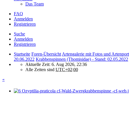
Das Team
FAQ
Anmelden
Registrieren
Suche
Anmelden
Registrieren
Startseite
Foren-Übersicht
Artengalerie mit Fotos und Artenport
20.06.2022
Krabbenspinnen (Thomisidae) - Stand: 02.05.2022
Aktuelle Zeit: 6. Aug 2026, 22:36
Alle Zeiten sind
UTC+02:00
«