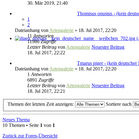
30. Mär 2019, 21:40
Thomisus onustus - (kein deut
1
2
Dateianhang
von
Artengalerie
» 18. Jul 2017, 22:20
11
Antworten
11986
Zugriffe
Letzter Beitrag
von
Artengalerie
Neuester Beitrag
18. Jul 2017, 22:22
Tmarus piger - (kein deutscher
Dateianhang
von
Artengalerie
» 18. Jul 2017, 22:20
1
Antworten
6891
Zugriffe
Letzter Beitrag
von
Artengalerie
Neuester Beitrag
18. Jul 2017, 22:21
Themen der letzten Zeit anzeigen:
Sortiere nach
Neues Thema
10 Themen • Seite
1
von
1
Zurück zur Foren-Übersicht