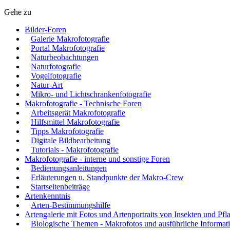
Gehe zu
Bilder-Foren
Galerie Makrofotografie
Portal Makrofotografie
Naturbeobachtungen
Naturfotografie
Vogelfotografie
Natur-Art
Mikro- und Lichtschrankenfotografie
Makrofotografie - Technische Foren
Arbeitsgerät Makrofotografie
Hilfsmittel Makrofotografie
Tipps Makrofotografie
Digitale Bildbearbeitung
Tutorials - Makrofotografie
Makrofotografie - interne und sonstige Foren
Bedienungsanleitungen
Erläuterungen u. Standpunkte der Makro-Crew
Startseitenbeiträge
Artenkenntnis
Arten-Bestimmungshilfe
Artengalerie mit Fotos und Artenportraits von Insekten und Pfl
Biologische Themen - Makrofotos und ausführliche Informat