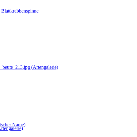
e Blattkrabbenspinne
utscher Name)