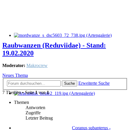
Raubwanzen (Reduviidae) - Stand:
19.02.2020
Moderator:
Makrocrew
Neues Thema
Erweiterte Suche
Suche
7 Themen • Seite
1
von
1
Themen
Antworten
Zugriffe
Letzter Beitrag
Coranus subapterus -