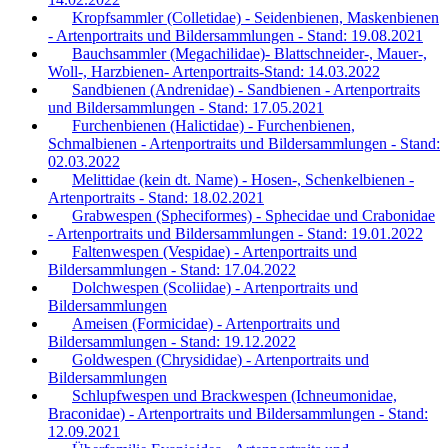
Kropfsammler (Colletidae) - Seidenbienen, Maskenbienen
- Artenportraits und Bildersammlungen - Stand: 19.08.2021
Bauchsammler (Megachilidae)- Blattschneider-, Mauer-,
Woll-, Harzbienen- Artenportraits-Stand: 14.03.2022
Sandbienen (Andrenidae) - Sandbienen - Artenportraits
und Bildersammlungen - Stand: 17.05.2021
Furchenbienen (Halictidae) - Furchenbienen,
Schmalbienen - Artenportraits und Bildersammlungen - Stand:
02.03.2022
Melittidae (kein dt. Name) - Hosen-, Schenkelbienen -
Artenportraits - Stand: 18.02.2021
Grabwespen (Spheciformes) - Sphecidae und Crabonidae
- Artenportraits und Bildersammlungen - Stand: 19.01.2022
Faltenwespen (Vespidae) - Artenportraits und
Bildersammlungen - Stand: 17.04.2022
Dolchwespen (Scoliidae) - Artenportraits und
Bildersammlungen
Ameisen (Formicidae) - Artenportraits und
Bildersammlungen - Stand: 19.12.2022
Goldwespen (Chrysididae) - Artenportraits und
Bildersammlungen
Schlupfwespen und Brackwespen (Ichneumonidae,
Braconidae) - Artenportraits und Bildersammlungen - Stand:
12.09.2021