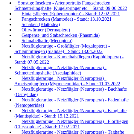
Sonstige Insekten - Artenportraits Fangschrecken,
Schmetterlingshafte, Kugelspringer etc. - Stand: 09.06.2022
Eintagsfliegen (Ephemeroptera) - Stand: 12.02.2021
Fangschrecken (Mantodea) - Stand: 13.10.2021
Schaben (Blattodea)
Ohrwürmer (Dermaptera)
Gespenst- und Stabschrecken (Phasmida)
Schnabelhafte (Mecoptera)
Netzflüglerartige - Großflügler (Megaloptera) -
Schlammfliegen (Sialidae) - Stand: 18.04.2022
Netzflüglerartige - Kamelhalsfliegen (Raphidioptera) -
Stand: 07.05.2022
Netzflüglerartige - Netzflügler (Neuroptera) -
Schmetterlingshafte (Ascalaphidae)
Netzflüglerartige - Netzflügler (Neuroptera) -
Ameisenjungfern (Myrmeleontidae) - Stand: 11.03.2022
Netzflüglerartige - Netzflügler (Neuroptera) - Bachhafte
(Osmylidae)
Netzflüglerartige - Netzflügler (Neuroptera) - Fadenhafte
(Nemopteridae)
Netzflüglerartige - Netzflügler (Neuroptera) - Fanghafte
(Mantispidae) - Stand: 15.12.2021
Netzflüglerartige - Netzflügler (Neuroptera) - Florfliegen
(Chrysopidae) - Stand: 17.02.2021
Netzflüglerartige - Netzflügler (Neuroptera) - Taghafte