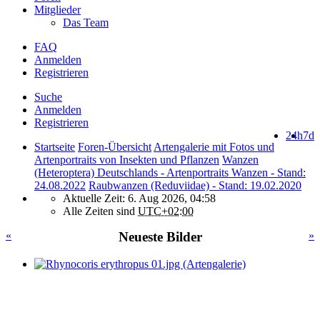
Mitglieder
Das Team
FAQ
Anmelden
Registrieren
Suche
Anmelden
Registrieren
24h
7d
Startseite
Foren-Übersicht
Artengalerie mit Fotos und
Artenportraits von Insekten und Pflanzen
Wanzen
(Heteroptera) Deutschlands - Artenportraits Wanzen - Stand:
24.08.2022
Raubwanzen (Reduviidae) - Stand: 19.02.2020
Aktuelle Zeit: 6. Aug 2026, 04:58
Alle Zeiten sind
UTC+02:00
«
Neueste Bilder
»