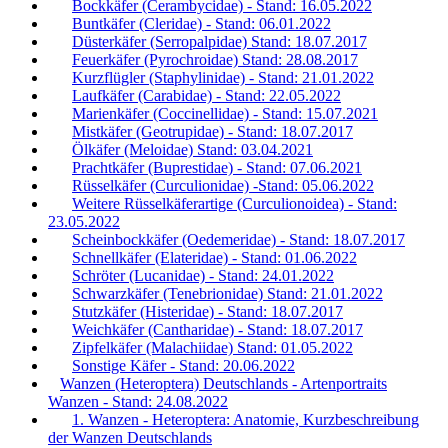
Bockkäfer (Cerambycidae) - Stand: 16.05.2022
Buntkäfer (Cleridae) - Stand: 06.01.2022
Düsterkäfer (Serropalpidae) Stand: 18.07.2017
Feuerkäfer (Pyrochroidae) Stand: 28.08.2017
Kurzflügler (Staphylinidae) - Stand: 21.01.2022
Laufkäfer (Carabidae) - Stand: 22.05.2022
Marienkäfer (Coccinellidae) - Stand: 15.07.2021
Mistkäfer (Geotrupidae) - Stand: 18.07.2017
Ölkäfer (Meloidae) Stand: 03.04.2021
Prachtkäfer (Buprestidae) - Stand: 07.06.2021
Rüsselkäfer (Curculionidae) -Stand: 05.06.2022
Weitere Rüsselkäferartige (Curculionoidea) - Stand:
23.05.2022
Scheinbockkäfer (Oedemeridae) - Stand: 18.07.2017
Schnellkäfer (Elateridae) - Stand: 01.06.2022
Schröter (Lucanidae) - Stand: 24.01.2022
Schwarzkäfer (Tenebrionidae) Stand: 21.01.2022
Stutzkäfer (Histeridae) - Stand: 18.07.2017
Weichkäfer (Cantharidae) - Stand: 18.07.2017
Zipfelkäfer (Malachiidae) Stand: 01.05.2022
Sonstige Käfer - Stand: 20.06.2022
Wanzen (Heteroptera) Deutschlands - Artenportraits
Wanzen - Stand: 24.08.2022
1. Wanzen - Heteroptera: Anatomie, Kurzbeschreibung
der Wanzen Deutschlands