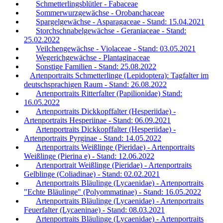
Schmetterlingsblütler - Fabaceae
Sommerwurzgewächse - Orobanchaceae
Spargelgewächse - Asparagaceae - Stand: 15.04.2021
Storchschnabelgewächse - Geraniaceae - Stand:
25.02.2022
Veilchengewächse - Violaceae - Stand: 03.05.2021
Wegerichgewächse - Plantaginaceae
Sonstige Familien - Stand: 25.08.2022
Artenportraits Schmetterlinge (Lepidoptera): Tagfalter im
deutschsprachigen Raum - Stand: 26.08.2022
Artenportraits Ritterfalter (Papilionidae) Stand:
16.05.2022
Artenportraits Dickkopffalter (Hesperiidae) -
Artenportraits Hesperiinae - Stand: 06.09.2021
Artenportraits Dickkopffalter (Hesperiidae) -
Artenportraits Pyrginae - Stand: 14.05.2022
Artenportraits Weißlinge (Pieridae) - Artenportraits
Weißlinge (Pierina e) - Stand: 12.06.2022
Artenportrait Weißlinge (Pieridae) - Artenportraits
Gelblinge (Coliadinae) - Stand: 02.02.2021
Artenportraits Bläulinge (Lycaenidae) - Artenportraits
"Echte Bläulinge" (Polyommatinae) - Stand: 16.05.2022
Artenportraits Bläulinge (Lycaenidae) - Artenportraits
Feuerfalter (Lycaeninae) - Stand: 08.03.2021
Artenportraits Bläulinge (Lycaenidae) - Artenportraits