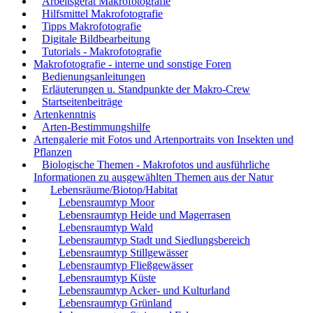
Arbeitsgerät Makrofotografie
Hilfsmittel Makrofotografie
Tipps Makrofotografie
Digitale Bildbearbeitung
Tutorials - Makrofotografie
Makrofotografie - interne und sonstige Foren
Bedienungsanleitungen
Erläuterungen u. Standpunkte der Makro-Crew
Startseitenbeiträge
Artenkenntnis
Arten-Bestimmungshilfe
Artengalerie mit Fotos und Artenportraits von Insekten und
Pflanzen
Biologische Themen - Makrofotos und ausführliche
Informationen zu ausgewählten Themen aus der Natur
Lebensräume/Biotop/Habitat
Lebensraumtyp Moor
Lebensraumtyp Heide und Magerrasen
Lebensraumtyp Wald
Lebensraumtyp Stadt und Siedlungsbereich
Lebensraumtyp Stillgewässer
Lebensraumtyp Fließgewässer
Lebensraumtyp Küste
Lebensraumtyp Acker- und Kulturland
Lebensraumtyp Grünland