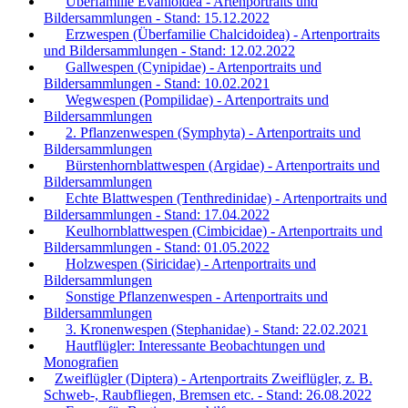
Überfamilie Evanioidea - Artenportraits und
Bildersammlungen - Stand: 15.12.2022
Erzwespen (Überfamilie Chalcidoidea) - Artenportraits
und Bildersammlungen - Stand: 12.02.2022
Gallwespen (Cynipidae) - Artenportraits und
Bildersammlungen - Stand: 10.02.2021
Wegwespen (Pompilidae) - Artenportraits und
Bildersammlungen
2. Pflanzenwespen (Symphyta) - Artenportraits und
Bildersammlungen
Bürstenhornblattwespen (Argidae) - Artenportraits und
Bildersammlungen
Echte Blattwespen (Tenthredinidae) - Artenportraits und
Bildersammlungen - Stand: 17.04.2022
Keulhornblattwespen (Cimbicidae) - Artenportraits und
Bildersammlungen - Stand: 01.05.2022
Holzwespen (Siricidae) - Artenportraits und
Bildersammlungen
Sonstige Pflanzenwespen - Artenportraits und
Bildersammlungen
3. Kronenwespen (Stephanidae) - Stand: 22.02.2021
Hautflügler: Interessante Beobachtungen und
Monografien
Zweiflügler (Diptera) - Artenportraits Zweiflügler, z. B.
Schweb-, Raubfliegen, Bremsen etc. - Stand: 26.08.2022