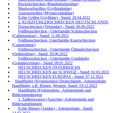
Buckelschrecken (Rhaphidophoridae)
Maulwurfsgrillen (Gryllotalpidae)
Ameisengrillen (Myrmecophilidae)
Echte Grillen (Gryllidae) - Stand: 28.04.2022
2. KURZFÜHLERSCHRECKEN DEUTSCHLANDS
Dornschrecken (Tetrigidae) - Stand: 06.06.2022
Feldheuschrecken - Unterfamilie Schönschrecken
(Calliptaminae) - Stand: 11.08.2021
Feldheuschrecken- Unterfamilie Knarrschrecken
(Catantopinae)
Feldheuschrecken - Unterfamilie Ödlandschrecken
(Oedipodinae) - Stand: 20.06.2022
Feldheuschrecken - Unterfamilie Grashüpfer
(Gomphocerinae) - Stand: 09.01.2022
HEUSCHRECKEN ÖSTERREICHS
HEUSCHRECKEN der SCHWEIZ - Stand: 02.03.2022
HEUSCHRECKEN EUROPAS - Stand: 07.11.2021
Hautflügler (Hymenoptera) Deutschlands - Artenportraits
Hautflügler, z.B. Bienen, Wespen- Stand: 19.12.2022
Hautflügler Hymenoptera - Artenportraits und
Bildersammlungen
1. Taillenwespen (Apocrita) -Artenportraits und
Bildersammlungen
Echte Bienen (Apidae) - Artenportraits - Stand:
14.02.2022