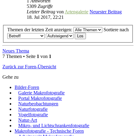
1
Antworten
5309
Zugriffe
Letzter Beitrag
von
Artengalerie
Neuester Beitrag
18. Jul 2017, 22:21
Themen der letzten Zeit anzeigen:
Sortiere nach
Neues Thema
7 Themen • Seite
1
von
1
Zurück zur Foren-Übersicht
Gehe zu
Bilder-Foren
Galerie Makrofotografie
Portal Makrofotografie
Naturbeobachtungen
Naturfotografie
Vogelfotografie
Natur-Art
Mikro- und Lichtschrankenfotografie
Makrofotografie - Technische Foren