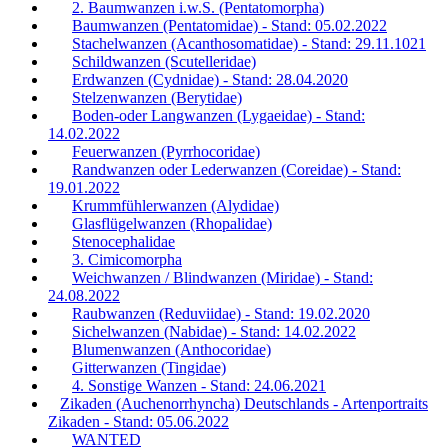
2. Baumwanzen i.w.S. (Pentatomorpha)
Baumwanzen (Pentatomidae) - Stand: 05.02.2022
Stachelwanzen (Acanthosomatidae) - Stand: 29.11.1021
Schildwanzen (Scutelleridae)
Erdwanzen (Cydnidae) - Stand: 28.04.2020
Stelzenwanzen (Berytidae)
Boden-oder Langwanzen (Lygaeidae) - Stand:
14.02.2022
Feuerwanzen (Pyrrhocoridae)
Randwanzen oder Lederwanzen (Coreidae) - Stand:
19.01.2022
Krummfühlerwanzen (Alydidae)
Glasflügelwanzen (Rhopalidae)
Stenocephalidae
3. Cimicomorpha
Weichwanzen / Blindwanzen (Miridae) - Stand:
24.08.2022
Raubwanzen (Reduviidae) - Stand: 19.02.2020
Sichelwanzen (Nabidae) - Stand: 14.02.2022
Blumenwanzen (Anthocoridae)
Gitterwanzen (Tingidae)
4. Sonstige Wanzen - Stand: 24.06.2021
Zikaden (Auchenorrhyncha) Deutschlands - Artenportraits
Zikaden - Stand: 05.06.2022
WANTED