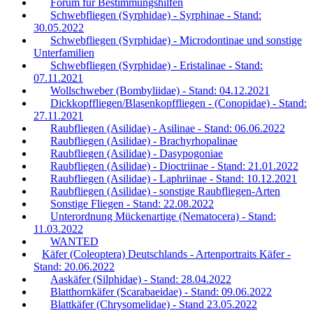
Forum für Bestimmungshilfen
Schwebfliegen (Syrphidae) - Syrphinae - Stand:
30.05.2022
Schwebfliegen (Syrphidae) - Microdontinae und sonstige
Unterfamilien
Schwebfliegen (Syrphidae) - Eristalinae - Stand:
07.11.2021
Wollschweber (Bombyliidae) - Stand: 04.12.2021
Dickkopffliegen/Blasenkopffliegen - (Conopidae) - Stand:
27.11.2021
Raubfliegen (Asilidae) - Asilinae - Stand: 06.06.2022
Raubfliegen (Asilidae) - Brachyrhopalinae
Raubfliegen (Asilidae) - Dasypogoniae
Raubfliegen (Asilidae) - Dioctriinae - Stand: 21.01.2022
Raubfliegen (Asilidae) - Laphriinae - Stand: 10.12.2021
Raubfliegen (Asilidae) - sonstige Raubfliegen-Arten
Sonstige Fliegen - Stand: 22.08.2022
Unterordnung Mückenartige (Nematocera) - Stand:
11.03.2022
WANTED
Käfer (Coleoptera) Deutschlands - Artenportraits Käfer -
Stand: 20.06.2022
Aaskäfer (Silphidae) - Stand: 28.04.2022
Blatthornkäfer (Scarabaeidae) - Stand: 09.06.2022
Blattkäfer (Chrysomelidae) - Stand 23.05.2022