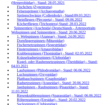
(Hemerobiidae) - Stand: 28.05.2021
Fischchen (Zygentoma)
Felsenspringer (Archaeognatha)
Springschwänze (Collembola) - Stand:09.03.2021
Steinfliegen (Plecopeta) - Stand: 09.06.2022
Köcherfliegen (Trichoptera) Stand: 28.03.2022
Spinnentiere (Arachnida) Deutschlands - Artenportraits
Webspinnen und Spinnentiere - Stand: 20.06.2022
1. Webspinnen (Araneae) - Stand: 24.09.2021
Dornfingerspinnen (Miturgidae)
Fischernetzspinnen (Segestriidae)
Finsterspinnen (Amaurobiidae)
Krabbenspinnen (Thomisidae) - Stand: 02.05.2022
Kräuselradnetzspinnen (Uloboridae)
Kugel- oder Haubennetzspinnen (Theridiidae) - Stand:
04.03.2021
Laufspinnen (Philodromidae) - Stand: 06.06.2022
Luchsspinnen (Oxyopidae)
Plattbauchspinnen (Gnaphosidae)
Radnetzspinnen (Araneidae) - Stand: 20.06.2022
Jagdspinnen - Raubspinnen (Pisauridae) - Stand:
11.03.2022
Riesenkrabbenspinnen (Sparassidae) - Stand: 06.06.2022
Röhrenspinnen (Eresidae) - Stand: 20.02.2022
Sackspinnen (Clubionidae)