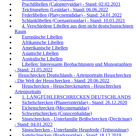
Prachtlibellen (Calopterygidae) - Stand: 02.02.2021
Teichjungfern (Lestidae) - Stand: 06.06.2022
Federlibellen (Platycnemididae) - Stand: 24.01.2022
Schlanklibellen (Coenagrionidae) - Stand: 10.03.2021
4. Verschiedene Libellen aus dem nicht deutschsprachigen
Raum
Europäische Libellen
Afrikanische Libellen
Amerikanische Libellen
Asiatische Libellen
Australische Libellen
Libellen: Interessante Beobachtungen und Monographien
- Stand: 21.05.2022
Heuschrecken Deutschlands - Artenportraits Heuschrecken
- Die Welt der Heuschrecken - Stand: 20.06.2022
Heuschrecken - Heuschreckenarten - Heuschrecken
Artenportraits
1. LANGFÜHLERSCHRECKEN DEUTSCHLANDS
Sichelschrecken (Phaneropteridae) - Stand: 26.12.2020
Eichenschrecken (Meconematidae)
Schwertschrecken (Conocephalidae)
Singschrecken - Unterfamilie Beißschrecken (Decticinae)
- Stand: 04.01.2022
Singschrecken - Unterfamilie Heupferde (Tettigoniinae)
Sattelschrecken (Bradyporidae) - Stand: 18.12.2019