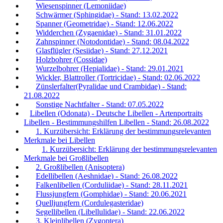
Wiesenspinner (Lemoniidae)
Schwärmer (Sphingidae) - Stand: 13.02.2022
Spanner (Geometridae) - Stand: 12.06.2022
Widderchen (Zygaenidae) - Stand: 31.01.2022
Zahnspinner (Notodontidae) - Stand: 08.04.2022
Glasflügler (Sesiidae) - Stand: 27.12.2021
Holzbohrer (Cossidae)
Wurzelbohrer (Hepialidae) - Stand: 29.01.2021
Wickler, Blattroller (Tortricidae) - Stand: 02.06.2022
Zünslerfalter(Pyralidae und Crambidae) - Stand:
21.08.2022
Sonstige Nachtfalter - Stand: 07.05.2022
Libellen (Odonata) - Deutsche Libellen - Artenportraits
Libellen - Bestimmungshilfen Libellen - Stand: 26.08.2022
1. Kurzübersicht: Erklärung der bestimmungsrelevanten
Merkmale bei Libellen
1. Kurzübersicht: Erklärung der bestimmungsrelevanten
Merkmale bei Großlibellen
2. Großlibellen (Anisoptera)
Edellibellen (Aeshnidae) - Stand: 26.08.2022
Falkenlibellen (Corduliidae) - Stand: 28.11.2021
Flussjungfern (Gomphidae) - Stand: 20.06.2021
Quelljungfern (Cordulegasteridae)
Segellibellen (Libellulidae) - Stand: 22.06.2022
3. Kleinlibellen (Zygoptera)