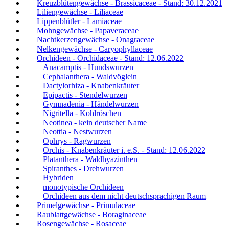
Kreuzblütengewächse - Brassicaceae - Stand: 30.12.2021
Liliengewächse - Liliaceae
Lippenblütler - Lamiaceae
Mohngewächse - Papaveraceae
Nachtkerzengewächse - Onagraceae
Nelkengewächse - Caryophyllaceae
Orchideen - Orchidaceae - Stand: 12.06.2022
Anacamptis - Hundswurzen
Cephalanthera - Waldvöglein
Dactylorhiza - Knabenkräuter
Epipactis - Stendelwurzen
Gymnadenia - Händelwurzen
Nigritella - Kohlröschen
Neotinea - kein deutscher Name
Neottia - Nestwurzen
Ophrys - Ragwurzen
Orchis - Knabenkräuter i. e.S. - Stand: 12.06.2022
Platanthera - Waldhyazinthen
Spiranthes - Drehwurzen
Hybriden
monotypische Orchideen
Orchideen aus dem nicht deutschsprachigen Raum
Primelgewächse - Primulaceae
Raublattgewächse - Boraginaceae
Rosengewächse - Rosaceae