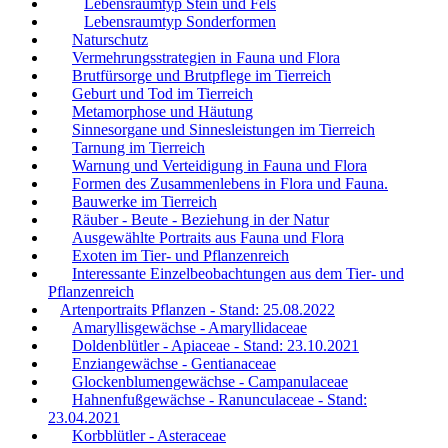
Lebensraumtyp Stein und Fels
Lebensraumtyp Sonderformen
Naturschutz
Vermehrungsstrategien in Fauna und Flora
Brutfürsorge und Brutpflege im Tierreich
Geburt und Tod im Tierreich
Metamorphose und Häutung
Sinnesorgane und Sinnesleistungen im Tierreich
Tarnung im Tierreich
Warnung und Verteidigung in Fauna und Flora
Formen des Zusammenlebens in Flora und Fauna.
Bauwerke im Tierreich
Räuber - Beute - Beziehung in der Natur
Ausgewählte Portraits aus Fauna und Flora
Exoten im Tier- und Pflanzenreich
Interessante Einzelbeobachtungen aus dem Tier- und
Pflanzenreich
Artenportraits Pflanzen - Stand: 25.08.2022
Amaryllisgewächse - Amaryllidaceae
Doldenblütler - Apiaceae - Stand: 23.10.2021
Enziangewächse - Gentianaceae
Glockenblumengewächse - Campanulaceae
Hahnenfußgewächse - Ranunculaceae - Stand:
23.04.2021
Korbblütler - Asteraceae