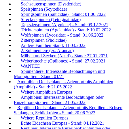
Sechsaugenspinnen (Dysderidae)
Speispinnen (Scytodidae)
Springspinnen (Salticidae) - Stand: 01.06.2022
Streckerspinnen (Tetragnathidae)
Tapezierspinnen (Atypidae) - Stand: 09.12.2021
Trichterspinnen (Agelenidae) - Stand: 10.02.2022
Wolfspinnen (Lycosidae) - Stand: 01.06.2022
Zitterspinnen (Pholcidae)
Andere Familien Stand: 11.03.2022
2. Spinnentiere (ex. Araneae)
Milben und Zecken (Acari) - Stand: 27.01.2021
Weberknechte (Opiliones) - Stand: 27.02.2021
WANTED
Spinnentiere: Interessante Beobachtungen und
Monografien - Stand: 01/21
Amphibien Deutschlands - Artenportraits Amphibien
(Amphibia) - Stand: 21.05.2022
Weitere Amphibien Europas
Amphibien: Interessante Beobachtungen oder
Einzelmonografien - Stand: 21.05.2022
Reptilien Deutschlands - Artenportraits Reptilien - Echsen,
Schlangen, Schildkröten - Stand: 20.06.2022
Weitere Reptilien Europas
Echte Eidechsen Europas - Stand: 04.12.2021
Reptilien: Interessante Einzelbeobachtungen oder