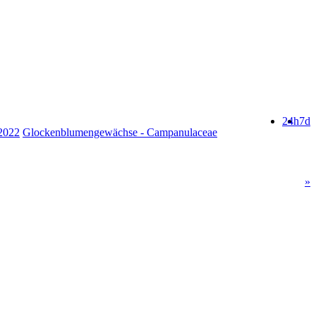
24h
7d
.2022
Glockenblumengewächse - Campanulaceae
»