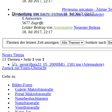
18. Jul 2017, 22:17
Phyteuma spicatum - Ährige Te
Dateianhang
von
Artengalerie
» 18. Jul 2017, 22:17
0
Antworten
5677
Zugriffe
Letzter Beitrag
von
Artengalerie
Neuester Beitrag
18. Jul 2017, 22:17
Themen der letzten Zeit anzeigen:
Sortiere nach
Neues Thema
13 Themen • Seite
1
von
1
Zurück zur Foren-Übersicht
Gehe zu
Bilder-Foren
Galerie Makrofotografie
Portal Makrofotografie
Naturbeobachtungen
Naturfotografie
Vogelfotografie
Natur-Art