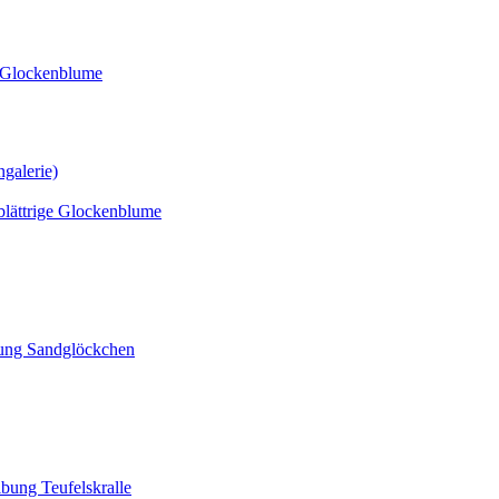
ß-Glockenblume
blättrige Glockenblume
bung Sandglöckchen
bung Teufelskralle