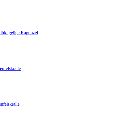
lbkugelige Rapunzel
ufelskralle
ufelskralle