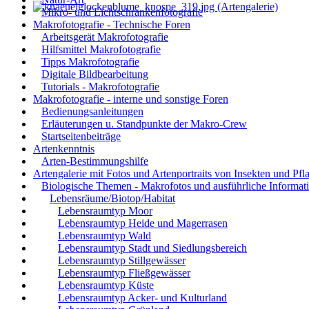
Mikro- und Lichtschrankenfotografie
Makrofotografie - Technische Foren
Arbeitsgerät Makrofotografie
Hilfsmittel Makrofotografie
Tipps Makrofotografie
Digitale Bildbearbeitung
Tutorials - Makrofotografie
Makrofotografie - interne und sonstige Foren
Bedienungsanleitungen
Erläuterungen u. Standpunkte der Makro-Crew
Startseitenbeiträge
Artenkenntnis
Arten-Bestimmungshilfe
Artengalerie mit Fotos und Artenportraits von Insekten und Pfl
Biologische Themen - Makrofotos und ausführliche Informat
Lebensräume/Biotop/Habitat
Lebensraumtyp Moor
Lebensraumtyp Heide und Magerrasen
Lebensraumtyp Wald
Lebensraumtyp Stadt und Siedlungsbereich
Lebensraumtyp Stillgewässer
Lebensraumtyp Fließgewässer
Lebensraumtyp Küste
Lebensraumtyp Acker- und Kulturland