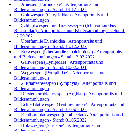
Ameisen (Formicidae) - Artenportraits und
Bildersammlungen - Stand: 19.12.2022
Goldwespen (Chrysididae) - Artenportraits und
Bildersammlungen
Schlupfwespen und Brackwespen (Ichneumonidae,
Braconidae) - Artenportraits und Bildersammlungen - Stand:
12.09.2021
Überfamilie Evanioidea - Artenportraits und
Bildersammlungen - Stand: 15.12.2022
Erzwespen (Überfamilie Chalcidoidea) - Artenportraits
und Bildersammlungen - Stand: 12.02.2022
Gallwespen (Cynipidae) - Artenportraits und
Bildersammlungen - Stand: 10.02.2021
Wegwespen (Pompilidae) - Artenportraits und
Bildersammlungen
2. Pflanzenwespen (Symphyta) - Artenportraits und
Bildersammlungen
Bürstenhornblattwespen (Argidae) - Artenportraits und
Bildersammlungen
Echte Blattwespen (Tenthredinidae) - Artenportraits und
Bildersammlungen - Stand: 17.04.2022
Keulhornblattwespen (Cimbicidae) - Artenportraits und
Bildersammlungen - Stand: 01.05.2022
Holzwespen (Siricidae) - Artenportraits und
Bildersammlungen