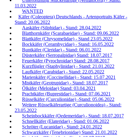
Unterordnung Mückenartige (Nematocera) - Stand:
11.03.2022
WANTED
Käfer (Coleoptera) Deutschlands - Artenportraits Käfer -
Stand: 20.06.2022
Aaskäfer (Silphidae) - Stand: 28.04.2022
Blatthornkäfer (Scarabaeidae) - Stand: 09.06.2022
Blattkäfer (Chrysomelidae) - Stand 23.05.2022
Bockkäfer (Cerambycidae) - Stand: 16.05.2022
Buntkäfer (Cleridae) - Stand: 06.01.2022
Düsterkäfer (Serropalpidae) Stand: 18.07.2017
Feuerkäfer (Pyrochroidae) Stand: 28.08.2017
Kurzflügler (Staphylinidae) - Stand: 21.01.2022
Laufkäfer (Carabidae) - Stand: 22.05.2022
Marienkäfer (Coccinellidae) - Stand: 15.07.2021
Mistkäfer (Geotrupidae) - Stand: 18.07.2017
Ölkäfer (Meloidae) Stand: 03.04.2021
Prachtkäfer (Buprestidae) - Stand: 07.06.2021
Rüsselkäfer (Curculionidae) -Stand: 05.06.2022
Weitere Rüsselkäferartige (Curculionoidea) - Stand:
23.05.2022
Scheinbockkäfer (Oedemeridae) - Stand: 18.07.2017
Schnellkäfer (Elateridae) - Stand: 01.06.2022
Schröter (Lucanidae) - Stand: 24.01.2022
Schwarzkäfer (Tenebrionidae) Stand: 21.01.2022