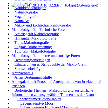
Portal Makrofotografie
Naturbeobachtungen
Naturfotografie
Vogelfotografie
Natur-Art
Mikro- und Lichtschrankenfotografie
Makrofotografie - Technische Foren
Arbeitsgerät Makrofotografie
Hilfsmittel Makrofotografie
Tipps Makrofotografie
Digitale Bildbearbeitung
Tutorials - Makrofotografie
Makrofotografie - interne und sonstige Foren
Bedienungsanleitungen
Erläuterungen u. Standpunkte der Makro-Crew
Startseitenbeiträge
Artenkenntnis
Arten-Bestimmungshilfe
Artengalerie mit Fotos und Artenportraits von Insekten und
Pflanzen
Biologische Themen - Makrofotos und ausführliche
Informationen zu ausgewählten Themen aus der Natur
Lebensräume/Biotop/Habitat
Lebensraumtyp Moor
Lebensraumtyp Heide und Magerrasen