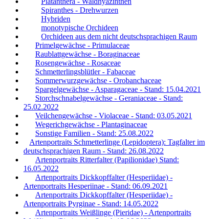
Platanthera - Waldhyazinthen
Spiranthes - Drehwurzen
Hybriden
monotypische Orchideen
Orchideen aus dem nicht deutschsprachigen Raum
Primelgewächse - Primulaceae
Raublattgewächse - Boraginaceae
Rosengewächse - Rosaceae
Schmetterlingsblütler - Fabaceae
Sommerwurzgewächse - Orobanchaceae
Spargelgewächse - Asparagaceae - Stand: 15.04.2021
Storchschnabelgewächse - Geraniaceae - Stand:
25.02.2022
Veilchengewächse - Violaceae - Stand: 03.05.2021
Wegerichgewächse - Plantaginaceae
Sonstige Familien - Stand: 25.08.2022
Artenportraits Schmetterlinge (Lepidoptera): Tagfalter im
deutschsprachigen Raum - Stand: 26.08.2022
Artenportraits Ritterfalter (Papilionidae) Stand:
16.05.2022
Artenportraits Dickkopffalter (Hesperiidae) -
Artenportraits Hesperiinae - Stand: 06.09.2021
Artenportraits Dickkopffalter (Hesperiidae) -
Artenportraits Pyrginae - Stand: 14.05.2022
Artenportraits Weißlinge (Pieridae) - Artenportraits