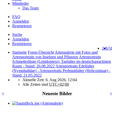
Mitglieder
Das Team
FAQ
Anmelden
Registrieren
Suche
Anmelden
Registrieren
24h
7d
Startseite
Foren-Übersicht
Artengalerie mit Fotos und
Artenportraits von Insekten und Pflanzen
Artenportraits
Schmetterlinge (Lepidoptera): Tagfalter im deutschsprachigen
Raum - Stand: 26.08.2022
Artenportraits Edelfalter
(Nymphalidae) - Artenportraits Perlmuttfalter (Heliconiinae) -
Stand: 21.05.2022
Aktuelle Zeit: 6. Aug 2026, 12:04
Alle Zeiten sind
UTC+02:00
«
Neueste Bilder
»