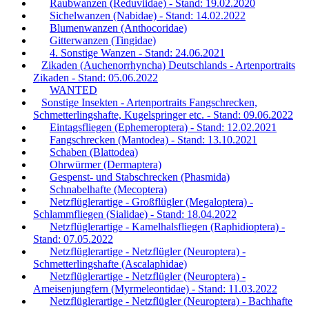
Raubwanzen (Reduviidae) - Stand: 19.02.2020
Sichelwanzen (Nabidae) - Stand: 14.02.2022
Blumenwanzen (Anthocoridae)
Gitterwanzen (Tingidae)
4. Sonstige Wanzen - Stand: 24.06.2021
Zikaden (Auchenorrhyncha) Deutschlands - Artenportraits
Zikaden - Stand: 05.06.2022
WANTED
Sonstige Insekten - Artenportraits Fangschrecken,
Schmetterlingshafte, Kugelspringer etc. - Stand: 09.06.2022
Eintagsfliegen (Ephemeroptera) - Stand: 12.02.2021
Fangschrecken (Mantodea) - Stand: 13.10.2021
Schaben (Blattodea)
Ohrwürmer (Dermaptera)
Gespenst- und Stabschrecken (Phasmida)
Schnabelhafte (Mecoptera)
Netzflüglerartige - Großflügler (Megaloptera) -
Schlammfliegen (Sialidae) - Stand: 18.04.2022
Netzflüglerartige - Kamelhalsfliegen (Raphidioptera) -
Stand: 07.05.2022
Netzflüglerartige - Netzflügler (Neuroptera) -
Schmetterlingshafte (Ascalaphidae)
Netzflüglerartige - Netzflügler (Neuroptera) -
Ameisenjungfern (Myrmeleontidae) - Stand: 11.03.2022
Netzflüglerartige - Netzflügler (Neuroptera) - Bachhafte