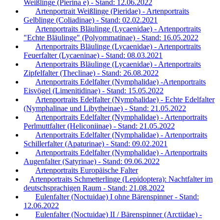
Weißlinge (Pierina e) - Stand: 12.06.2022
Artenportrait Weißlinge (Pieridae) - Artenportraits
Gelblinge (Coliadinae) - Stand: 02.02.2021
Artenportraits Bläulinge (Lycaenidae) - Artenportraits
"Echte Bläulinge" (Polyommatinae) - Stand: 16.05.2022
Artenportraits Bläulinge (Lycaenidae) - Artenportraits
Feuerfalter (Lycaeninae) - Stand: 08.03.2021
Artenportraits Bläulinge (Lycaenidae) - Artenportraits
Zipfelfalter (Theclinae) - Stand: 26.08.2022
Artenportraits Edelfalter (Nymphalidae) -Artenportraits
Eisvögel (Limenitidinae) - Stand: 15.05.2022
Artenportraits Edelfalter (Nymphalidae) - Echte Edelfalter
(Nymphalinae und Libytheinae) - Stand: 21.05.2022
Artenportraits Edelfalter (Nymphalidae) - Artenportraits
Perlmuttfalter (Heliconiinae) - Stand: 21.05.2022
Artenportraits Edelfalter (Nymphalidae) - Artenportraits
Schillerfalter (Apaturinae) - Stand: 09.02.2021
Artenportraits Edelfalter (Nymphalidae) - Artenportraits
Augenfalter (Satyrinae) - Stand: 09.06.2022
Artenportraits Europäische Falter
Artenportraits Schmetterlinge (Lepidoptera): Nachtfalter im
deutschsprachigen Raum - Stand: 21.08.2022
Eulenfalter (Noctuidae) I ohne Bärenspinner - Stand:
12.06.2022
Eulenfalter (Noctuidae) II / Bärenspinner (Arctiidae) -