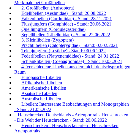
Merkmale bei Großlibellen
2. Großlibellen (Anisoptera)
Edellibellen (Aeshnidae) - Stand: 26.08.2022
Falkenlibellen (Corduliidae) - Stand: 28.11.2021
Flussjungfern (Gomphidae) - Stand: 20.06.2021
Quelljungfern (Cordulegasteridae)
Segellibellen (Libellulidae) - Stand: 22.06.2022
3. Kleinlibellen (Zygoptera)
Prachtlibellen (Calopterygidae) - Stand: 02.02.2021
Teichjungfern (Lestidae) - Stand: 06.06.2022
Federlibellen (Platycnemididae) - Stand: 24.01.2022
Schlanklibellen (Coenagrionidae) - Stand: 10.03.2021
4. Verschiedene Libellen aus dem nicht deutschsprachigen
Raum
Europäische Libellen
Afrikanische Libellen
Amerikanische Libellen
Asiatische Libellen
Australische Libellen
Libellen: Interessante Beobachtungen und Monographien
- Stand: 21.05.2022
Heuschrecken Deutschlands - Artenportraits Heuschrecken
- Die Welt der Heuschrecken - Stand: 20.06.2022
Heuschrecken - Heuschreckenarten - Heuschrecken
Artenportraits