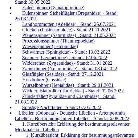
Stand: 30.05.2022
Eulenspinner (Cymatophoridae)
Eulenspinner, Sichelflügler (Drepanidae) - Stand:
26.08.2021
Langhornmotten (Adelidae) - Stand: 25.07.2021
Glucken (Lasiocampidae) - Stand:21.11.2021
Pfauenspinner (Saturniidae) - Stand: 21.05.2022
Prozessionsspinner (Thaumepoeidae)
Wiesenspinner (Lemoniidae)
Schwärmer (Sphingidae) - Stand: 13.02.2022
Spanner (Geometridae) - Stand: 12.06.2022
Widderchen (Zygaenidae) - Stand: 31.01.2022
Zahnspinner (Notodontidae) - Stand: 08.04.2022
Glasflügler (Sesiidae) - Stand: 27.12.2021
Holzbohrer (Cossidae)
Wurzelbohrer (Hepialidae) - Stand: 29.01.2021
Wickler, Blattroller (Tortricidae) - Stand: 02.06.2022
Zünslerfalter(Pyralidae und Crambidae) - Stand:
21.08.2022
Sonstige Nachtfalter - Stand: 07.05.2022
Libellen (Odonata) - Deutsche Libellen - Artenportraits
Libellen - Bestimmungshilfen Libellen - Stand: 26.08.2022
1. Kurzübersicht: Erklärung der bestimmungsrelevanten
Merkmale bei Libellen
1. Kurzübersicht: Erklärung der bestimmungsrelevanten