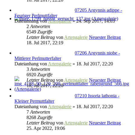
07205 Argynnis adippe -
Feuriger Perlmuttfalter
Dateianhang
von
Artengalerie
» 24. Sep 2017, 14:03
2
Antworten
6549
Zugriffe
Letzter Beitrag
von
Artengalerie
Neuester Beitrag
18. Jul 2017, 22:19
07206 Argynnis niobe -
Mittlerer Perlmutterfalter
Dateianhang
von
Artengalerie
» 18. Jul 2017, 22:20
3
Antworten
6920
Zugriffe
Letzter Beitrag
von
Artengalerie
Neuester Beitrag
18. Jul 2017, 22:20
07210 Issoria lathonia -
Kleiner Permuttfalter
Dateianhang
von
Artengalerie
» 18. Jul 2017, 22:20
7
Antworten
8268
Zugriffe
Letzter Beitrag
von
Artengalerie
Neuester Beitrag
25. Apr 2022, 19:06