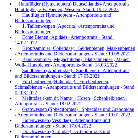
Hautflügler (Hymenoptera) Deutschlands - Artenportraits
Hautflügler, z.B. Bienen, Wespen- Stand: 19.12.2022
Hautflügler Hymenoptera - Artenportraits und
Bildersammlungen
1. Taillenwespen (Apocrita) -Artenportraits und
Bildersammlungen
Echte Bienen (Apidae) - Artenportraits - Stand:
14.02.2022
Kropfsammler (Colletidae) - Seidenbienen, Maskenbienen
- Artenportraits und Bildersammlungen - Stand: 19.08.2021
Bauchsammler (Megachilidae)- Blattschneider-, Mauer-,
Woll-, Harzbienen- Artenportraits-Stand: 14.03.2022
Sandbienen (Andrenidae) - Sandbienen - Artenportraits
und Bildersammlungen - Stand: 17.05.2021
Furchenbienen (Halictidae) - Furchenbienen,
Schmalbienen - Artenportraits und Bildersammlungen - Stand:
02.03.2022
Melittidae (kein dt. Name) - Hosen-, Schenkelbienen -
Artenportraits - Stand: 18.02.2021
Grabwespen (Spheciformes) - Sphecidae und Crabonidae
- Artenportraits und Bildersammlungen - Stand: 19.01.2022
Faltenwespen (Vespidae) - Artenportraits und
Bildersammlungen - Stand: 17.04.2022
Dolchwespen (Scoliidae) - Artenportraits und
Bildersammlungen