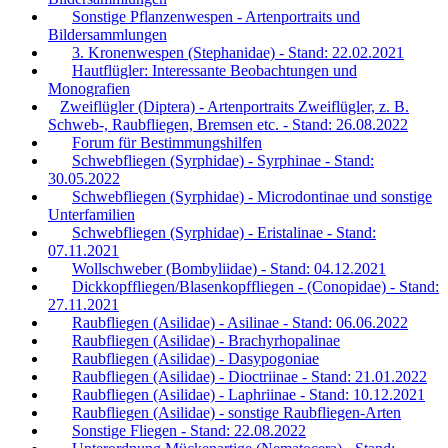
Sonstige Pflanzenwespen - Artenportraits und
Bildersammlungen
3. Kronenwespen (Stephanidae) - Stand: 22.02.2021
Hautflügler: Interessante Beobachtungen und
Monografien
Zweiflügler (Diptera) - Artenportraits Zweiflügler, z. B.
Schweb-, Raubfliegen, Bremsen etc. - Stand: 26.08.2022
Forum für Bestimmungshilfen
Schwebfliegen (Syrphidae) - Syrphinae - Stand:
30.05.2022
Schwebfliegen (Syrphidae) - Microdontinae und sonstige
Unterfamilien
Schwebfliegen (Syrphidae) - Eristalinae - Stand:
07.11.2021
Wollschweber (Bombyliidae) - Stand: 04.12.2021
Dickkopffliegen/Blasenkopffliegen - (Conopidae) - Stand:
27.11.2021
Raubfliegen (Asilidae) - Asilinae - Stand: 06.06.2022
Raubfliegen (Asilidae) - Brachyrhopalinae
Raubfliegen (Asilidae) - Dasypogoniae
Raubfliegen (Asilidae) - Dioctriinae - Stand: 21.01.2022
Raubfliegen (Asilidae) - Laphriinae - Stand: 10.12.2021
Raubfliegen (Asilidae) - sonstige Raubfliegen-Arten
Sonstige Fliegen - Stand: 22.08.2022