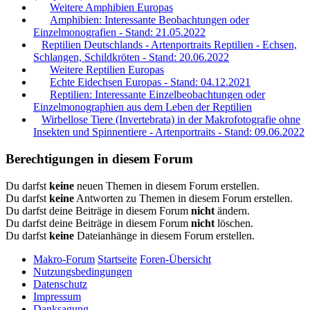
Weitere Amphibien Europas
Amphibien: Interessante Beobachtungen oder
Einzelmonografien - Stand: 21.05.2022
Reptilien Deutschlands - Artenportraits Reptilien - Echsen,
Schlangen, Schildkröten - Stand: 20.06.2022
Weitere Reptilien Europas
Echte Eidechsen Europas - Stand: 04.12.2021
Reptilien: Interessante Einzelbeobachtungen oder
Einzelmonographien aus dem Leben der Reptilien
Wirbellose Tiere (Invertebrata) in der Makrofotografie ohne
Insekten und Spinnentiere - Artenportraits - Stand: 09.06.2022
Berechtigungen in diesem Forum
Du darfst
keine
neuen Themen in diesem Forum erstellen.
Du darfst
keine
Antworten zu Themen in diesem Forum erstellen.
Du darfst deine Beiträge in diesem Forum
nicht
ändern.
Du darfst deine Beiträge in diesem Forum
nicht
löschen.
Du darfst
keine
Dateianhänge in diesem Forum erstellen.
Makro-Forum
Startseite
Foren-Übersicht
Nutzungsbedingungen
Datenschutz
Impressum
Danksagung