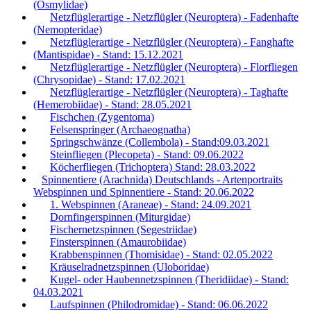
(Osmylidae)
Netzflüglerartige - Netzflügler (Neuroptera) - Fadenhafte
(Nemopteridae)
Netzflüglerartige - Netzflügler (Neuroptera) - Fanghafte
(Mantispidae) - Stand: 15.12.2021
Netzflüglerartige - Netzflügler (Neuroptera) - Florfliegen
(Chrysopidae) - Stand: 17.02.2021
Netzflüglerartige - Netzflügler (Neuroptera) - Taghafte
(Hemerobiidae) - Stand: 28.05.2021
Fischchen (Zygentoma)
Felsenspringer (Archaeognatha)
Springschwänze (Collembola) - Stand:09.03.2021
Steinfliegen (Plecopeta) - Stand: 09.06.2022
Köcherfliegen (Trichoptera) Stand: 28.03.2022
Spinnentiere (Arachnida) Deutschlands - Artenportraits
Webspinnen und Spinnentiere - Stand: 20.06.2022
1. Webspinnen (Araneae) - Stand: 24.09.2021
Dornfingerspinnen (Miturgidae)
Fischernetzspinnen (Segestriidae)
Finsterspinnen (Amaurobiidae)
Krabbenspinnen (Thomisidae) - Stand: 02.05.2022
Kräuselradnetzspinnen (Uloboridae)
Kugel- oder Haubennetzspinnen (Theridiidae) - Stand:
04.03.2021
Laufspinnen (Philodromidae) - Stand: 06.06.2022