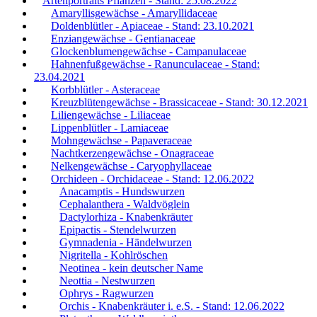
Artenportraits Pflanzen - Stand: 25.08.2022
Amaryllisgewächse - Amaryllidaceae
Doldenblütler - Apiaceae - Stand: 23.10.2021
Enziangewächse - Gentianaceae
Glockenblumengewächse - Campanulaceae
Hahnenfußgewächse - Ranunculaceae - Stand:
23.04.2021
Korbblütler - Asteraceae
Kreuzblütengewächse - Brassicaceae - Stand: 30.12.2021
Liliengewächse - Liliaceae
Lippenblütler - Lamiaceae
Mohngewächse - Papaveraceae
Nachtkerzengewächse - Onagraceae
Nelkengewächse - Caryophyllaceae
Orchideen - Orchidaceae - Stand: 12.06.2022
Anacamptis - Hundswurzen
Cephalanthera - Waldvöglein
Dactylorhiza - Knabenkräuter
Epipactis - Stendelwurzen
Gymnadenia - Händelwurzen
Nigritella - Kohlröschen
Neotinea - kein deutscher Name
Neottia - Nestwurzen
Ophrys - Ragwurzen
Orchis - Knabenkräuter i. e.S. - Stand: 12.06.2022