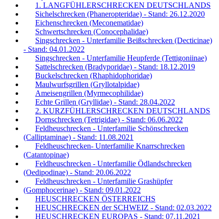
1. LANGFÜHLERSCHRECKEN DEUTSCHLANDS
Sichelschrecken (Phaneropteridae) - Stand: 26.12.2020
Eichenschrecken (Meconematidae)
Schwertschrecken (Conocephalidae)
Singschrecken - Unterfamilie Beißschrecken (Decticinae)
- Stand: 04.01.2022
Singschrecken - Unterfamilie Heupferde (Tettigoniinae)
Sattelschrecken (Bradyporidae) - Stand: 18.12.2019
Buckelschrecken (Rhaphidophoridae)
Maulwurfsgrillen (Gryllotalpidae)
Ameisengrillen (Myrmecophilidae)
Echte Grillen (Gryllidae) - Stand: 28.04.2022
2. KURZFÜHLERSCHRECKEN DEUTSCHLANDS
Dornschrecken (Tetrigidae) - Stand: 06.06.2022
Feldheuschrecken - Unterfamilie Schönschrecken
(Calliptaminae) - Stand: 11.08.2021
Feldheuschrecken- Unterfamilie Knarrschrecken
(Catantopinae)
Feldheuschrecken - Unterfamilie Ödlandschrecken
(Oedipodinae) - Stand: 20.06.2022
Feldheuschrecken - Unterfamilie Grashüpfer
(Gomphocerinae) - Stand: 09.01.2022
HEUSCHRECKEN ÖSTERREICHS
HEUSCHRECKEN der SCHWEIZ - Stand: 02.03.2022
HEUSCHRECKEN EUROPAS - Stand: 07.11.2021