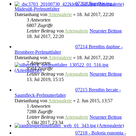
07213 Brenthis ino -
Mädesüß-Perlmuttfalter
Dateianhang
von
Artengalerie
» 18. Jul 2017, 22:20
3
Antworten
6807
Zugriffe
Letzter Beitrag
von
Artengalerie
Neuester Beitrag
18. Jul 2017, 22:20
07214 Brenthis daphne -
Brombeer-Perlmuttfalter
Dateianhang
von
Artengalerie
» 18. Jul 2017, 22:20
7
Antworten
8504
Zugriffe
Letzter Beitrag
von
Artengalerie
Neuester Beitrag
13. Jul 2019, 15:15
07215 Brenthis hecate -
Saumfleck-Perlmutterfalter
Dateianhang
von
Artengalerie
» 2. Jun 2015, 13:57
1
Antworten
7288
Zugriffe
Letzter Beitrag
von
Artengalerie
Neuester Beitrag
5. Okt 2017, 23:34
07218 - Boloria eunomia -