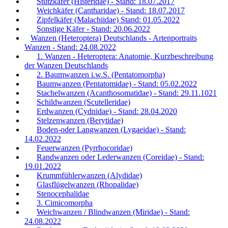
Stutzkäfer (Histeridae) - Stand: 18.07.2017
Weichkäfer (Cantharidae) - Stand: 18.07.2017
Zipfelkäfer (Malachiidae) Stand: 01.05.2022
Sonstige Käfer - Stand: 20.06.2022
Wanzen (Heteroptera) Deutschlands - Artenportraits
Wanzen - Stand: 24.08.2022
1. Wanzen - Heteroptera: Anatomie, Kurzbeschreibung
der Wanzen Deutschlands
2. Baumwanzen i.w.S. (Pentatomorpha)
Baumwanzen (Pentatomidae) - Stand: 05.02.2022
Stachelwanzen (Acanthosomatidae) - Stand: 29.11.1021
Schildwanzen (Scutelleridae)
Erdwanzen (Cydnidae) - Stand: 28.04.2020
Stelzenwanzen (Berytidae)
Boden-oder Langwanzen (Lygaeidae) - Stand:
14.02.2022
Feuerwanzen (Pyrrhocoridae)
Randwanzen oder Lederwanzen (Coreidae) - Stand:
19.01.2022
Krummfühlerwanzen (Alydidae)
Glasflügelwanzen (Rhopalidae)
Stenocephalidae
3. Cimicomorpha
Weichwanzen / Blindwanzen (Miridae) - Stand:
24.08.2022