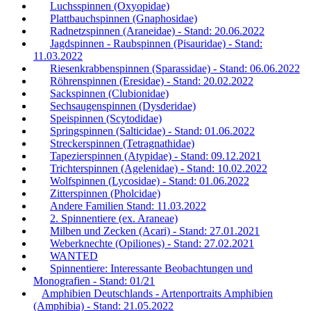
Luchsspinnen (Oxyopidae)
Plattbauchspinnen (Gnaphosidae)
Radnetzspinnen (Araneidae) - Stand: 20.06.2022
Jagdspinnen - Raubspinnen (Pisauridae) - Stand:
11.03.2022
Riesenkrabbenspinnen (Sparassidae) - Stand: 06.06.2022
Röhrenspinnen (Eresidae) - Stand: 20.02.2022
Sackspinnen (Clubionidae)
Sechsaugenspinnen (Dysderidae)
Speispinnen (Scytodidae)
Springspinnen (Salticidae) - Stand: 01.06.2022
Streckerspinnen (Tetragnathidae)
Tapezierspinnen (Atypidae) - Stand: 09.12.2021
Trichterspinnen (Agelenidae) - Stand: 10.02.2022
Wolfspinnen (Lycosidae) - Stand: 01.06.2022
Zitterspinnen (Pholcidae)
Andere Familien Stand: 11.03.2022
2. Spinnentiere (ex. Araneae)
Milben und Zecken (Acari) - Stand: 27.01.2021
Weberknechte (Opiliones) - Stand: 27.02.2021
WANTED
Spinnentiere: Interessante Beobachtungen und
Monografien - Stand: 01/21
Amphibien Deutschlands - Artenportraits Amphibien
(Amphibia) - Stand: 21.05.2022