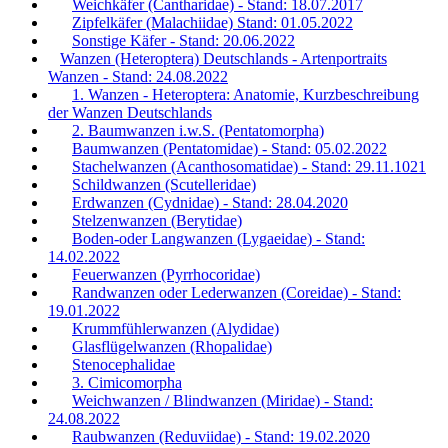
Weichkäfer (Cantharidae) - Stand: 18.07.2017
Zipfelkäfer (Malachiidae) Stand: 01.05.2022
Sonstige Käfer - Stand: 20.06.2022
Wanzen (Heteroptera) Deutschlands - Artenportraits
Wanzen - Stand: 24.08.2022
1. Wanzen - Heteroptera: Anatomie, Kurzbeschreibung
der Wanzen Deutschlands
2. Baumwanzen i.w.S. (Pentatomorpha)
Baumwanzen (Pentatomidae) - Stand: 05.02.2022
Stachelwanzen (Acanthosomatidae) - Stand: 29.11.1021
Schildwanzen (Scutelleridae)
Erdwanzen (Cydnidae) - Stand: 28.04.2020
Stelzenwanzen (Berytidae)
Boden-oder Langwanzen (Lygaeidae) - Stand:
14.02.2022
Feuerwanzen (Pyrrhocoridae)
Randwanzen oder Lederwanzen (Coreidae) - Stand:
19.01.2022
Krummfühlerwanzen (Alydidae)
Glasflügelwanzen (Rhopalidae)
Stenocephalidae
3. Cimicomorpha
Weichwanzen / Blindwanzen (Miridae) - Stand:
24.08.2022
Raubwanzen (Reduviidae) - Stand: 19.02.2020