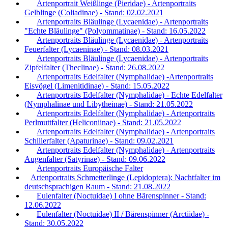
Artenportrait Weißlinge (Pieridae) - Artenportraits
Gelblinge (Coliadinae) - Stand: 02.02.2021
Artenportraits Bläulinge (Lycaenidae) - Artenportraits
"Echte Bläulinge" (Polyommatinae) - Stand: 16.05.2022
Artenportraits Bläulinge (Lycaenidae) - Artenportraits
Feuerfalter (Lycaeninae) - Stand: 08.03.2021
Artenportraits Bläulinge (Lycaenidae) - Artenportraits
Zipfelfalter (Theclinae) - Stand: 26.08.2022
Artenportraits Edelfalter (Nymphalidae) -Artenportraits
Eisvögel (Limenitidinae) - Stand: 15.05.2022
Artenportraits Edelfalter (Nymphalidae) - Echte Edelfalter
(Nymphalinae und Libytheinae) - Stand: 21.05.2022
Artenportraits Edelfalter (Nymphalidae) - Artenportraits
Perlmuttfalter (Heliconiinae) - Stand: 21.05.2022
Artenportraits Edelfalter (Nymphalidae) - Artenportraits
Schillerfalter (Apaturinae) - Stand: 09.02.2021
Artenportraits Edelfalter (Nymphalidae) - Artenportraits
Augenfalter (Satyrinae) - Stand: 09.06.2022
Artenportraits Europäische Falter
Artenportraits Schmetterlinge (Lepidoptera): Nachtfalter im
deutschsprachigen Raum - Stand: 21.08.2022
Eulenfalter (Noctuidae) I ohne Bärenspinner - Stand:
12.06.2022
Eulenfalter (Noctuidae) II / Bärenspinner (Arctiidae) -
Stand: 30.05.2022