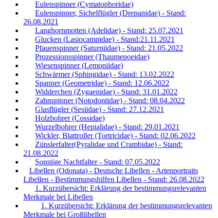
Eulenspinner (Cymatophoridae)
Eulenspinner, Sichelflügler (Drepanidae) - Stand:
26.08.2021
Langhornmotten (Adelidae) - Stand: 25.07.2021
Glucken (Lasiocampidae) - Stand:21.11.2021
Pfauenspinner (Saturniidae) - Stand: 21.05.2022
Prozessionsspinner (Thaumepoeidae)
Wiesenspinner (Lemoniidae)
Schwärmer (Sphingidae) - Stand: 13.02.2022
Spanner (Geometridae) - Stand: 12.06.2022
Widderchen (Zygaenidae) - Stand: 31.01.2022
Zahnspinner (Notodontidae) - Stand: 08.04.2022
Glasflügler (Sesiidae) - Stand: 27.12.2021
Holzbohrer (Cossidae)
Wurzelbohrer (Hepialidae) - Stand: 29.01.2021
Wickler, Blattroller (Tortricidae) - Stand: 02.06.2022
Zünslerfalter(Pyralidae und Crambidae) - Stand:
21.08.2022
Sonstige Nachtfalter - Stand: 07.05.2022
Libellen (Odonata) - Deutsche Libellen - Artenportraits
Libellen - Bestimmungshilfen Libellen - Stand: 26.08.2022
1. Kurzübersicht: Erklärung der bestimmungsrelevanten
Merkmale bei Libellen
1. Kurzübersicht: Erklärung der bestimmungsrelevanten
Merkmale bei Großlibellen