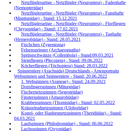
Netzflüglerartige - Netzflügler (Neuroptera) - Fadenhafte
(Nemopteridae)
Netzflüglerartige - Netzflügler (Neuroptera) - Fanghafte
(Mantispidae) - Stand: 15.12.2021
Netzflüglerartige - Netzflügler (Neuroptera) - Florfliegen
(Chrysopidae) - Stand: 17.02.2021
Netzflüglerartige - Netzflügler (Neuroptera) - Taghafte
(Hemerobiidae) - Stand: 28.05.2021
Fischchen (Zygentoma)
Felsenspringer (Archaeognatha)
Springschwänze (Collembola) - Stand:09.03.2021
Steinfliegen (Plecopeta) - Stand: 09.06.2022
Köcherfliegen (Trichoptera) Stand: 28.03.2022
Spinnentiere (Arachnida) Deutschlands - Artenportraits
Webspinnen und Spinnentiere - Stand: 20.06.2022
1. Webspinnen (Araneae) - Stand: 24.09.2021
Dornfingerspinnen (Miturgidae)
Fischernetzspinnen (Segestriidae)
Finsterspinnen (Amaurobiidae)
Krabbenspinnen (Thomisidae) - Stand: 02.05.2022
Kräuselradnetzspinnen (Uloboridae)
Kugel- oder Haubennetzspinnen (Theridiidae) - Stand:
04.03.2021
Laufspinnen (Philodromidae) - Stand: 06.06.2022
Luchsspinnen (Oxyopidae)