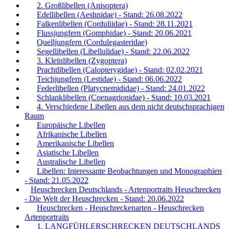
2. Großlibellen (Anisoptera)
Edellibellen (Aeshnidae) - Stand: 26.08.2022
Falkenlibellen (Corduliidae) - Stand: 28.11.2021
Flussjungfern (Gomphidae) - Stand: 20.06.2021
Quelljungfern (Cordulegasteridae)
Segellibellen (Libellulidae) - Stand: 22.06.2022
3. Kleinlibellen (Zygoptera)
Prachtlibellen (Calopterygidae) - Stand: 02.02.2021
Teichjungfern (Lestidae) - Stand: 06.06.2022
Federlibellen (Platycnemididae) - Stand: 24.01.2022
Schlanklibellen (Coenagrionidae) - Stand: 10.03.2021
4. Verschiedene Libellen aus dem nicht deutschsprachigen
Raum
Europäische Libellen
Afrikanische Libellen
Amerikanische Libellen
Asiatische Libellen
Australische Libellen
Libellen: Interessante Beobachtungen und Monographien
- Stand: 21.05.2022
Heuschrecken Deutschlands - Artenportraits Heuschrecken
- Die Welt der Heuschrecken - Stand: 20.06.2022
Heuschrecken - Heuschreckenarten - Heuschrecken
Artenportraits
1. LANGFÜHLERSCHRECKEN DEUTSCHLANDS