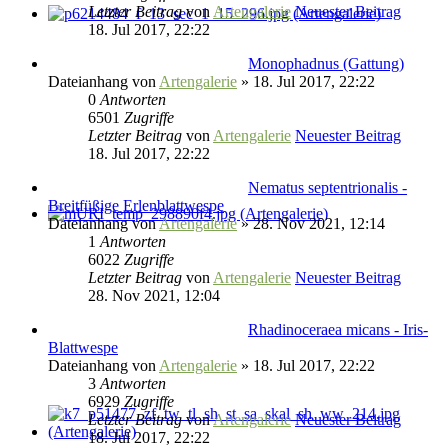
Letzter Beitrag
von
Artengalerie
Neuester Beitrag
18. Jul 2017, 22:22
Monophadnus (Gattung)
Dateianhang
von
Artengalerie
» 18. Jul 2017, 22:22
0
Antworten
6501
Zugriffe
Letzter Beitrag
von
Artengalerie
Neuester Beitrag
18. Jul 2017, 22:22
Nematus septentrionalis -
Breitfüßige Erlenblattwespe
Dateianhang
von
Artengalerie
» 28. Nov 2021, 12:14
1
Antworten
6022
Zugriffe
Letzter Beitrag
von
Artengalerie
Neuester Beitrag
28. Nov 2021, 12:04
Rhadinoceraea micans - Iris-
Blattwespe
Dateianhang
von
Artengalerie
» 18. Jul 2017, 22:22
3
Antworten
6929
Zugriffe
Letzter Beitrag
von
Artengalerie
Neuester Beitrag
18. Jul 2017, 22:22