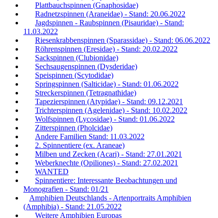
Plattbauchspinnen (Gnaphosidae)
Radnetzspinnen (Araneidae) - Stand: 20.06.2022
Jagdspinnen - Raubspinnen (Pisauridae) - Stand:
11.03.2022
Riesenkrabbenspinnen (Sparassidae) - Stand: 06.06.2022
Röhrenspinnen (Eresidae) - Stand: 20.02.2022
Sackspinnen (Clubionidae)
Sechsaugenspinnen (Dysderidae)
Speispinnen (Scytodidae)
Springspinnen (Salticidae) - Stand: 01.06.2022
Streckerspinnen (Tetragnathidae)
Tapezierspinnen (Atypidae) - Stand: 09.12.2021
Trichterspinnen (Agelenidae) - Stand: 10.02.2022
Wolfspinnen (Lycosidae) - Stand: 01.06.2022
Zitterspinnen (Pholcidae)
Andere Familien Stand: 11.03.2022
2. Spinnentiere (ex. Araneae)
Milben und Zecken (Acari) - Stand: 27.01.2021
Weberknechte (Opiliones) - Stand: 27.02.2021
WANTED
Spinnentiere: Interessante Beobachtungen und
Monografien - Stand: 01/21
Amphibien Deutschlands - Artenportraits Amphibien
(Amphibia) - Stand: 21.05.2022
Weitere Amphibien Europas