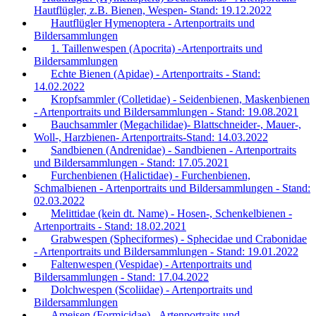
Hautflügler, z.B. Bienen, Wespen- Stand: 19.12.2022
Hautflügler Hymenoptera - Artenportraits und
Bildersammlungen
1. Taillenwespen (Apocrita) -Artenportraits und
Bildersammlungen
Echte Bienen (Apidae) - Artenportraits - Stand:
14.02.2022
Kropfsammler (Colletidae) - Seidenbienen, Maskenbienen
- Artenportraits und Bildersammlungen - Stand: 19.08.2021
Bauchsammler (Megachilidae)- Blattschneider-, Mauer-,
Woll-, Harzbienen- Artenportraits-Stand: 14.03.2022
Sandbienen (Andrenidae) - Sandbienen - Artenportraits
und Bildersammlungen - Stand: 17.05.2021
Furchenbienen (Halictidae) - Furchenbienen,
Schmalbienen - Artenportraits und Bildersammlungen - Stand:
02.03.2022
Melittidae (kein dt. Name) - Hosen-, Schenkelbienen -
Artenportraits - Stand: 18.02.2021
Grabwespen (Spheciformes) - Sphecidae und Crabonidae
- Artenportraits und Bildersammlungen - Stand: 19.01.2022
Faltenwespen (Vespidae) - Artenportraits und
Bildersammlungen - Stand: 17.04.2022
Dolchwespen (Scoliidae) - Artenportraits und
Bildersammlungen
Ameisen (Formicidae) - Artenportraits und