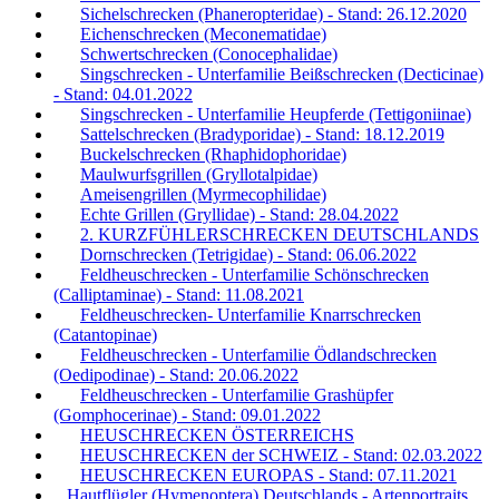
Sichelschrecken (Phaneropteridae) - Stand: 26.12.2020
Eichenschrecken (Meconematidae)
Schwertschrecken (Conocephalidae)
Singschrecken - Unterfamilie Beißschrecken (Decticinae)
- Stand: 04.01.2022
Singschrecken - Unterfamilie Heupferde (Tettigoniinae)
Sattelschrecken (Bradyporidae) - Stand: 18.12.2019
Buckelschrecken (Rhaphidophoridae)
Maulwurfsgrillen (Gryllotalpidae)
Ameisengrillen (Myrmecophilidae)
Echte Grillen (Gryllidae) - Stand: 28.04.2022
2. KURZFÜHLERSCHRECKEN DEUTSCHLANDS
Dornschrecken (Tetrigidae) - Stand: 06.06.2022
Feldheuschrecken - Unterfamilie Schönschrecken
(Calliptaminae) - Stand: 11.08.2021
Feldheuschrecken- Unterfamilie Knarrschrecken
(Catantopinae)
Feldheuschrecken - Unterfamilie Ödlandschrecken
(Oedipodinae) - Stand: 20.06.2022
Feldheuschrecken - Unterfamilie Grashüpfer
(Gomphocerinae) - Stand: 09.01.2022
HEUSCHRECKEN ÖSTERREICHS
HEUSCHRECKEN der SCHWEIZ - Stand: 02.03.2022
HEUSCHRECKEN EUROPAS - Stand: 07.11.2021
Hautflügler (Hymenoptera) Deutschlands - Artenportraits