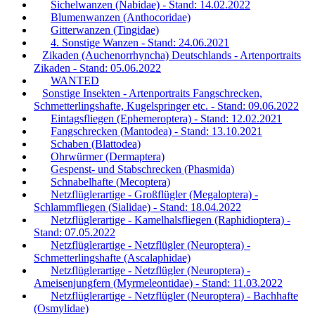
Sichelwanzen (Nabidae) - Stand: 14.02.2022
Blumenwanzen (Anthocoridae)
Gitterwanzen (Tingidae)
4. Sonstige Wanzen - Stand: 24.06.2021
Zikaden (Auchenorrhyncha) Deutschlands - Artenportraits
Zikaden - Stand: 05.06.2022
WANTED
Sonstige Insekten - Artenportraits Fangschrecken,
Schmetterlingshafte, Kugelspringer etc. - Stand: 09.06.2022
Eintagsfliegen (Ephemeroptera) - Stand: 12.02.2021
Fangschrecken (Mantodea) - Stand: 13.10.2021
Schaben (Blattodea)
Ohrwürmer (Dermaptera)
Gespenst- und Stabschrecken (Phasmida)
Schnabelhafte (Mecoptera)
Netzflüglerartige - Großflügler (Megaloptera) -
Schlammfliegen (Sialidae) - Stand: 18.04.2022
Netzflüglerartige - Kamelhalsfliegen (Raphidioptera) -
Stand: 07.05.2022
Netzflüglerartige - Netzflügler (Neuroptera) -
Schmetterlingshafte (Ascalaphidae)
Netzflüglerartige - Netzflügler (Neuroptera) -
Ameisenjungfern (Myrmeleontidae) - Stand: 11.03.2022
Netzflüglerartige - Netzflügler (Neuroptera) - Bachhafte
(Osmylidae)