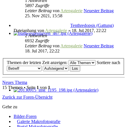
1
Antworten
5897
Zugriffe
Letzter Beitrag
von
Artengalerie
Neuester Beitrag
25. Nov 2021, 15:58
Tenthredopsis (Gattung)
Dateianhang
von
Artengalerie
» 18. Jul 2017, 22:22
2
Antworten
6932
Zugriffe
Letzter Beitrag
von
Artengalerie
Neuester Beitrag
18. Jul 2017, 22:22
Themen der letzten Zeit anzeigen:
Sortiere nach
Neues Thema
15 Themen • Seite
1
von
1
Zurück zur Foren-Übersicht
Gehe zu
Bilder-Foren
Galerie Makrofotografie
Portal Makrofotografie