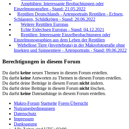
Amphibien: Interessante Beobachtungen oder
Einzelmonografien - Stand: 21.05.2022
Reptilien Deutschlands - Artenportraits Reptilien - Echsen,
Schlangen, Schildkröten - Stand: 20.06.2022
Weitere Reptilien Europas
Echte Eidechsen Europas - Stand: 04.12.2021
Reptilien: Interessante Einzelbeobachtungen oder
Einzelmonographien aus dem Leben der Reptilien
Wirbellose Tiere (Invertebrata) in der Makrofotografie ohne
Insekten und Spinnentiere - Artenportraits - Stand: 09.06.2022
Berechtigungen in diesem Forum
Du darfst
keine
neuen Themen in diesem Forum erstellen.
Du darfst
keine
Antworten zu Themen in diesem Forum erstellen.
Du darfst deine Beiträge in diesem Forum
nicht
ändern.
Du darfst deine Beiträge in diesem Forum
nicht
löschen.
Du darfst
keine
Dateianhänge in diesem Forum erstellen.
Makro-Forum
Startseite
Foren-Übersicht
Nutzungsbedingungen
Datenschutz
Impressum
Danksagung