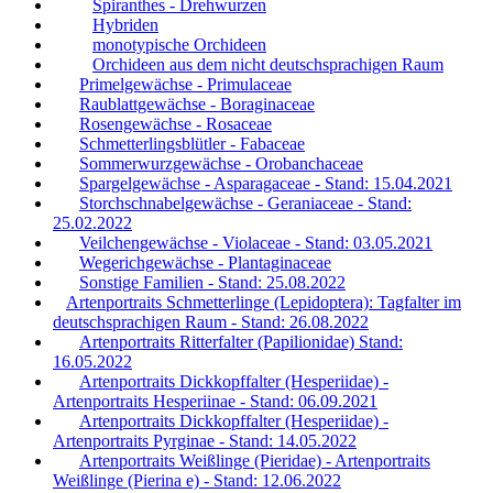
Spiranthes - Drehwurzen
Hybriden
monotypische Orchideen
Orchideen aus dem nicht deutschsprachigen Raum
Primelgewächse - Primulaceae
Raublattgewächse - Boraginaceae
Rosengewächse - Rosaceae
Schmetterlingsblütler - Fabaceae
Sommerwurzgewächse - Orobanchaceae
Spargelgewächse - Asparagaceae - Stand: 15.04.2021
Storchschnabelgewächse - Geraniaceae - Stand:
25.02.2022
Veilchengewächse - Violaceae - Stand: 03.05.2021
Wegerichgewächse - Plantaginaceae
Sonstige Familien - Stand: 25.08.2022
Artenportraits Schmetterlinge (Lepidoptera): Tagfalter im
deutschsprachigen Raum - Stand: 26.08.2022
Artenportraits Ritterfalter (Papilionidae) Stand:
16.05.2022
Artenportraits Dickkopffalter (Hesperiidae) -
Artenportraits Hesperiinae - Stand: 06.09.2021
Artenportraits Dickkopffalter (Hesperiidae) -
Artenportraits Pyrginae - Stand: 14.05.2022
Artenportraits Weißlinge (Pieridae) - Artenportraits
Weißlinge (Pierina e) - Stand: 12.06.2022