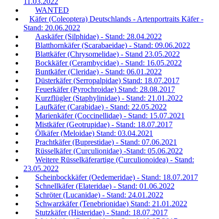
11.03.2022
WANTED
Käfer (Coleoptera) Deutschlands - Artenportraits Käfer -
Stand: 20.06.2022
Aaskäfer (Silphidae) - Stand: 28.04.2022
Blatthornkäfer (Scarabaeidae) - Stand: 09.06.2022
Blattkäfer (Chrysomelidae) - Stand 23.05.2022
Bockkäfer (Cerambycidae) - Stand: 16.05.2022
Buntkäfer (Cleridae) - Stand: 06.01.2022
Düsterkäfer (Serropalpidae) Stand: 18.07.2017
Feuerkäfer (Pyrochroidae) Stand: 28.08.2017
Kurzflügler (Staphylinidae) - Stand: 21.01.2022
Laufkäfer (Carabidae) - Stand: 22.05.2022
Marienkäfer (Coccinellidae) - Stand: 15.07.2021
Mistkäfer (Geotrupidae) - Stand: 18.07.2017
Ölkäfer (Meloidae) Stand: 03.04.2021
Prachtkäfer (Buprestidae) - Stand: 07.06.2021
Rüsselkäfer (Curculionidae) -Stand: 05.06.2022
Weitere Rüsselkäferartige (Curculionoidea) - Stand:
23.05.2022
Scheinbockkäfer (Oedemeridae) - Stand: 18.07.2017
Schnellkäfer (Elateridae) - Stand: 01.06.2022
Schröter (Lucanidae) - Stand: 24.01.2022
Schwarzkäfer (Tenebrionidae) Stand: 21.01.2022
Stutzkäfer (Histeridae) - Stand: 18.07.2017