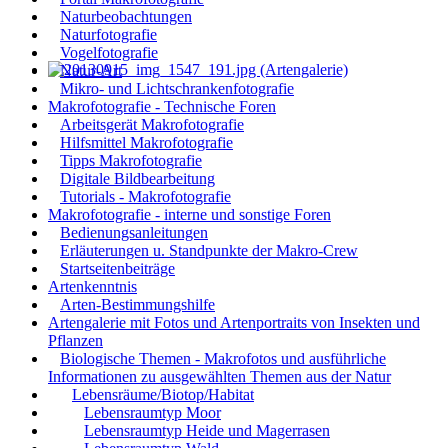
Naturbeobachtungen
Naturfotografie
Vogelfotografie
Natur-Art
Mikro- und Lichtschrankenfotografie
Makrofotografie - Technische Foren
Arbeitsgerät Makrofotografie
Hilfsmittel Makrofotografie
Tipps Makrofotografie
Digitale Bildbearbeitung
Tutorials - Makrofotografie
Makrofotografie - interne und sonstige Foren
Bedienungsanleitungen
Erläuterungen u. Standpunkte der Makro-Crew
Startseitenbeiträge
Artenkenntnis
Arten-Bestimmungshilfe
Artengalerie mit Fotos und Artenportraits von Insekten und
Pflanzen
Biologische Themen - Makrofotos und ausführliche
Informationen zu ausgewählten Themen aus der Natur
Lebensräume/Biotop/Habitat
Lebensraumtyp Moor
Lebensraumtyp Heide und Magerrasen