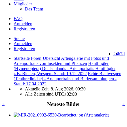
Mitglieder
Das Team
FAQ
Anmelden
Registrieren
Suche
Anmelden
Registrieren
24h
7d
Startseite
Foren-Übersicht
Artengalerie mit Fotos und
Artenportraits von Insekten und Pflanzen
Hautflügler
(Hymenoptera) Deutschlands - Artenportraits Hautflügler,
z.B. Bienen, Wespen- Stand: 19.12.2022
Echte Blattwespen
(Tenthredinidae) - Artenportraits und Bildersammlungen -
Stand: 17.04.2022
Aktuelle Zeit: 8. Aug 2026, 00:30
Alle Zeiten sind
UTC+02:00
«
Neueste Bilder
»