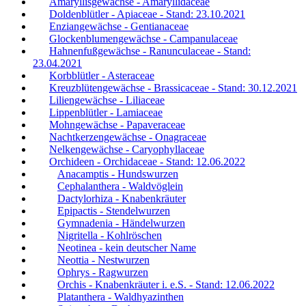
Amaryllisgewächse - Amaryllidaceae
Doldenblütler - Apiaceae - Stand: 23.10.2021
Enziangewächse - Gentianaceae
Glockenblumengewächse - Campanulaceae
Hahnenfußgewächse - Ranunculaceae - Stand:
23.04.2021
Korbblütler - Asteraceae
Kreuzblütengewächse - Brassicaceae - Stand: 30.12.2021
Liliengewächse - Liliaceae
Lippenblütler - Lamiaceae
Mohngewächse - Papaveraceae
Nachtkerzengewächse - Onagraceae
Nelkengewächse - Caryophyllaceae
Orchideen - Orchidaceae - Stand: 12.06.2022
Anacamptis - Hundswurzen
Cephalanthera - Waldvöglein
Dactylorhiza - Knabenkräuter
Epipactis - Stendelwurzen
Gymnadenia - Händelwurzen
Nigritella - Kohlröschen
Neotinea - kein deutscher Name
Neottia - Nestwurzen
Ophrys - Ragwurzen
Orchis - Knabenkräuter i. e.S. - Stand: 12.06.2022
Platanthera - Waldhyazinthen