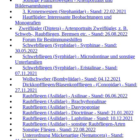
Sonstige Pflanzenwespen - Artenportraits und
Bildersammlungen
3. Kronenwespen (Stephanidae) - Stand: 22.02.2021
Hautflügler: Interessante Beobachtungen und
Monografien
Zweiflügler (Diptera) - Artenportraits Zweiflügler, z. B.
Schweb-, Raubfliegen, Bremsen etc. - Stand: 26.08.2022
Forum für Bestimmungshilfen
Schwebfliegen (Syrphidae) - Syrphinae - Stand:
30.05.2022
Schwebfliegen (Syrphidae) - Microdontinae und sonstige
Unterfamilien
Schwebfliegen (Syrphidae) - Eristalinae - Stand:
07.11.2021
Wollschweber (Bombyliidae) - Stand: 04.12.2021
Dickkopffliegen/Blasenkopffliegen - (Conopidae) - Stand:
27.11.2021
Raubfliegen (Asilidae) - Asilinae - Stand: 06.06.2022
Raubfliegen (Asilidae) - Brachyrhopalinae
Raubfliegen (Asilidae) - Dasypogoniae
Raubfliegen (Asilidae) - Dioctriinae - Stand: 21.01.2022
Raubfliegen (Asilidae) - Laphriinae - Stand: 10.12.2021
Raubfliegen (Asilidae) - sonstige Raubfliegen-Arten
Sonstige Fliegen - Stand: 22.08.2022
Unterordnung Mückenartige (Nematocera) - Stand: