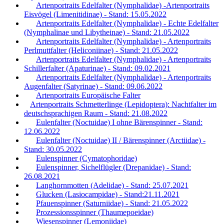
Artenportraits Edelfalter (Nymphalidae) -Artenportraits
Eisvögel (Limenitidinae) - Stand: 15.05.2022
Artenportraits Edelfalter (Nymphalidae) - Echte Edelfalter
(Nymphalinae und Libytheinae) - Stand: 21.05.2022
Artenportraits Edelfalter (Nymphalidae) - Artenportraits
Perlmuttfalter (Heliconiinae) - Stand: 21.05.2022
Artenportraits Edelfalter (Nymphalidae) - Artenportraits
Schillerfalter (Apaturinae) - Stand: 09.02.2021
Artenportraits Edelfalter (Nymphalidae) - Artenportraits
Augenfalter (Satyrinae) - Stand: 09.06.2022
Artenportraits Europäische Falter
Artenportraits Schmetterlinge (Lepidoptera): Nachtfalter im
deutschsprachigen Raum - Stand: 21.08.2022
Eulenfalter (Noctuidae) I ohne Bärenspinner - Stand:
12.06.2022
Eulenfalter (Noctuidae) II / Bärenspinner (Arctiidae) -
Stand: 30.05.2022
Eulenspinner (Cymatophoridae)
Eulenspinner, Sichelflügler (Drepanidae) - Stand:
26.08.2021
Langhornmotten (Adelidae) - Stand: 25.07.2021
Glucken (Lasiocampidae) - Stand:21.11.2021
Pfauenspinner (Saturniidae) - Stand: 21.05.2022
Prozessionsspinner (Thaumepoeidae)
Wiesenspinner (Lemoniidae)