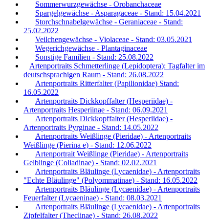
Sommerwurzgewächse - Orobanchaceae
Spargelgewächse - Asparagaceae - Stand: 15.04.2021
Storchschnabelgewächse - Geraniaceae - Stand:
25.02.2022
Veilchengewächse - Violaceae - Stand: 03.05.2021
Wegerichgewächse - Plantaginaceae
Sonstige Familien - Stand: 25.08.2022
Artenportraits Schmetterlinge (Lepidoptera): Tagfalter im
deutschsprachigen Raum - Stand: 26.08.2022
Artenportraits Ritterfalter (Papilionidae) Stand:
16.05.2022
Artenportraits Dickkopffalter (Hesperiidae) -
Artenportraits Hesperiinae - Stand: 06.09.2021
Artenportraits Dickkopffalter (Hesperiidae) -
Artenportraits Pyrginae - Stand: 14.05.2022
Artenportraits Weißlinge (Pieridae) - Artenportraits
Weißlinge (Pierina e) - Stand: 12.06.2022
Artenportrait Weißlinge (Pieridae) - Artenportraits
Gelblinge (Coliadinae) - Stand: 02.02.2021
Artenportraits Bläulinge (Lycaenidae) - Artenportraits
"Echte Bläulinge" (Polyommatinae) - Stand: 16.05.2022
Artenportraits Bläulinge (Lycaenidae) - Artenportraits
Feuerfalter (Lycaeninae) - Stand: 08.03.2021
Artenportraits Bläulinge (Lycaenidae) - Artenportraits
Zipfelfalter (Theclinae) - Stand: 26.08.2022