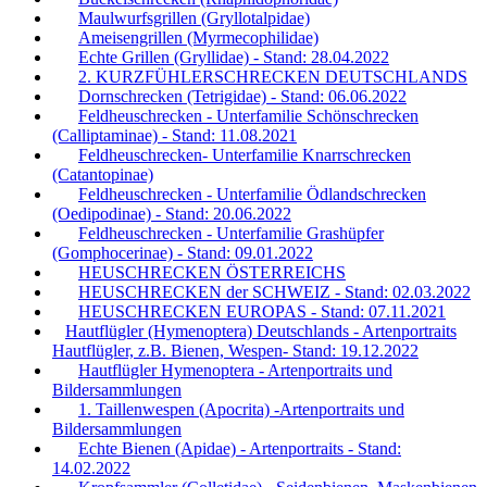
Maulwurfsgrillen (Gryllotalpidae)
Ameisengrillen (Myrmecophilidae)
Echte Grillen (Gryllidae) - Stand: 28.04.2022
2. KURZFÜHLERSCHRECKEN DEUTSCHLANDS
Dornschrecken (Tetrigidae) - Stand: 06.06.2022
Feldheuschrecken - Unterfamilie Schönschrecken
(Calliptaminae) - Stand: 11.08.2021
Feldheuschrecken- Unterfamilie Knarrschrecken
(Catantopinae)
Feldheuschrecken - Unterfamilie Ödlandschrecken
(Oedipodinae) - Stand: 20.06.2022
Feldheuschrecken - Unterfamilie Grashüpfer
(Gomphocerinae) - Stand: 09.01.2022
HEUSCHRECKEN ÖSTERREICHS
HEUSCHRECKEN der SCHWEIZ - Stand: 02.03.2022
HEUSCHRECKEN EUROPAS - Stand: 07.11.2021
Hautflügler (Hymenoptera) Deutschlands - Artenportraits
Hautflügler, z.B. Bienen, Wespen- Stand: 19.12.2022
Hautflügler Hymenoptera - Artenportraits und
Bildersammlungen
1. Taillenwespen (Apocrita) -Artenportraits und
Bildersammlungen
Echte Bienen (Apidae) - Artenportraits - Stand:
14.02.2022