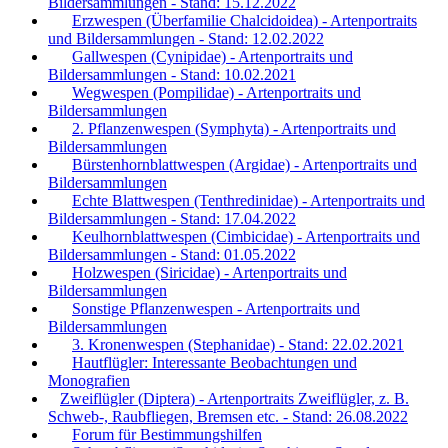
Bildersammlungen - Stand: 15.12.2022
Erzwespen (Überfamilie Chalcidoidea) - Artenportraits
und Bildersammlungen - Stand: 12.02.2022
Gallwespen (Cynipidae) - Artenportraits und
Bildersammlungen - Stand: 10.02.2021
Wegwespen (Pompilidae) - Artenportraits und
Bildersammlungen
2. Pflanzenwespen (Symphyta) - Artenportraits und
Bildersammlungen
Bürstenhornblattwespen (Argidae) - Artenportraits und
Bildersammlungen
Echte Blattwespen (Tenthredinidae) - Artenportraits und
Bildersammlungen - Stand: 17.04.2022
Keulhornblattwespen (Cimbicidae) - Artenportraits und
Bildersammlungen - Stand: 01.05.2022
Holzwespen (Siricidae) - Artenportraits und
Bildersammlungen
Sonstige Pflanzenwespen - Artenportraits und
Bildersammlungen
3. Kronenwespen (Stephanidae) - Stand: 22.02.2021
Hautflügler: Interessante Beobachtungen und
Monografien
Zweiflügler (Diptera) - Artenportraits Zweiflügler, z. B.
Schweb-, Raubfliegen, Bremsen etc. - Stand: 26.08.2022
Forum für Bestimmungshilfen