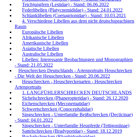
Teichjungfern (Lestidae) - Stand: 06.06.2022
Federlibellen (Platycnemididae) - Stand: 24.01.2022
Schlanklibellen (Coenagrionidae) - Stand: 10.03.2021
4. Verschiedene Libellen aus dem nicht deutschsprachigen
Raum
Europäische Libellen
Afrikanische Libellen
Amerikanische Libellen
Asiatische Libellen
Australische Libellen
Libellen: Interessante Beobachtungen und Monographien
- Stand: 21.05.2022
Heuschrecken Deutschlands - Artenportraits Heuschrecken
- Die Welt der Heuschrecken - Stand: 20.06.2022
Heuschrecken - Heuschreckenarten - Heuschrecken
Artenportraits
1. LANGFÜHLERSCHRECKEN DEUTSCHLANDS
Sichelschrecken (Phaneropteridae) - Stand: 26.12.2020
Eichenschrecken (Meconematidae)
Schwertschrecken (Conocephalidae)
Singschrecken - Unterfamilie Beißschrecken (Decticinae)
- Stand: 04.01.2022
Singschrecken - Unterfamilie Heupferde (Tettigoniinae)
Sattelschrecken (Bradyporidae) - Stand: 18.12.2019
Buckelschrecken (Rhaphidophoridae)