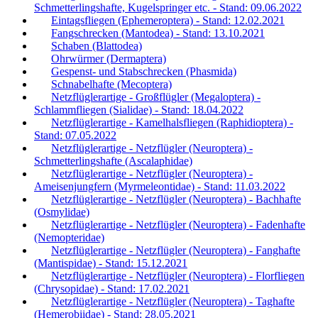
Schmetterlingshafte, Kugelspringer etc. - Stand: 09.06.2022
Eintagsfliegen (Ephemeroptera) - Stand: 12.02.2021
Fangschrecken (Mantodea) - Stand: 13.10.2021
Schaben (Blattodea)
Ohrwürmer (Dermaptera)
Gespenst- und Stabschrecken (Phasmida)
Schnabelhafte (Mecoptera)
Netzflüglerartige - Großflügler (Megaloptera) -
Schlammfliegen (Sialidae) - Stand: 18.04.2022
Netzflüglerartige - Kamelhalsfliegen (Raphidioptera) -
Stand: 07.05.2022
Netzflüglerartige - Netzflügler (Neuroptera) -
Schmetterlingshafte (Ascalaphidae)
Netzflüglerartige - Netzflügler (Neuroptera) -
Ameisenjungfern (Myrmeleontidae) - Stand: 11.03.2022
Netzflüglerartige - Netzflügler (Neuroptera) - Bachhafte
(Osmylidae)
Netzflüglerartige - Netzflügler (Neuroptera) - Fadenhafte
(Nemopteridae)
Netzflüglerartige - Netzflügler (Neuroptera) - Fanghafte
(Mantispidae) - Stand: 15.12.2021
Netzflüglerartige - Netzflügler (Neuroptera) - Florfliegen
(Chrysopidae) - Stand: 17.02.2021
Netzflüglerartige - Netzflügler (Neuroptera) - Taghafte
(Hemerobiidae) - Stand: 28.05.2021