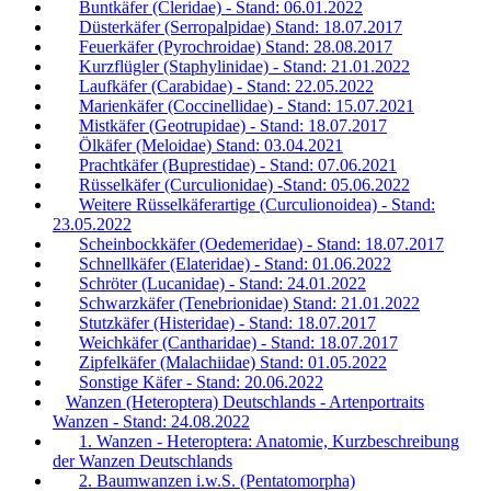
Buntkäfer (Cleridae) - Stand: 06.01.2022
Düsterkäfer (Serropalpidae) Stand: 18.07.2017
Feuerkäfer (Pyrochroidae) Stand: 28.08.2017
Kurzflügler (Staphylinidae) - Stand: 21.01.2022
Laufkäfer (Carabidae) - Stand: 22.05.2022
Marienkäfer (Coccinellidae) - Stand: 15.07.2021
Mistkäfer (Geotrupidae) - Stand: 18.07.2017
Ölkäfer (Meloidae) Stand: 03.04.2021
Prachtkäfer (Buprestidae) - Stand: 07.06.2021
Rüsselkäfer (Curculionidae) -Stand: 05.06.2022
Weitere Rüsselkäferartige (Curculionoidea) - Stand:
23.05.2022
Scheinbockkäfer (Oedemeridae) - Stand: 18.07.2017
Schnellkäfer (Elateridae) - Stand: 01.06.2022
Schröter (Lucanidae) - Stand: 24.01.2022
Schwarzkäfer (Tenebrionidae) Stand: 21.01.2022
Stutzkäfer (Histeridae) - Stand: 18.07.2017
Weichkäfer (Cantharidae) - Stand: 18.07.2017
Zipfelkäfer (Malachiidae) Stand: 01.05.2022
Sonstige Käfer - Stand: 20.06.2022
Wanzen (Heteroptera) Deutschlands - Artenportraits
Wanzen - Stand: 24.08.2022
1. Wanzen - Heteroptera: Anatomie, Kurzbeschreibung
der Wanzen Deutschlands
2. Baumwanzen i.w.S. (Pentatomorpha)