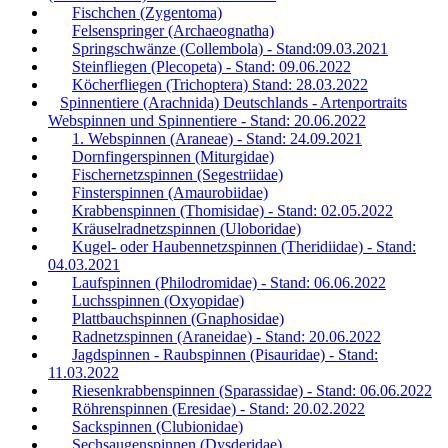
Fischchen (Zygentoma)
Felsenspringer (Archaeognatha)
Springschwänze (Collembola) - Stand:09.03.2021
Steinfliegen (Plecopeta) - Stand: 09.06.2022
Köcherfliegen (Trichoptera) Stand: 28.03.2022
Spinnentiere (Arachnida) Deutschlands - Artenportraits
Webspinnen und Spinnentiere - Stand: 20.06.2022
1. Webspinnen (Araneae) - Stand: 24.09.2021
Dornfingerspinnen (Miturgidae)
Fischernetzspinnen (Segestriidae)
Finsterspinnen (Amaurobiidae)
Krabbenspinnen (Thomisidae) - Stand: 02.05.2022
Kräuselradnetzspinnen (Uloboridae)
Kugel- oder Haubennetzspinnen (Theridiidae) - Stand:
04.03.2021
Laufspinnen (Philodromidae) - Stand: 06.06.2022
Luchsspinnen (Oxyopidae)
Plattbauchspinnen (Gnaphosidae)
Radnetzspinnen (Araneidae) - Stand: 20.06.2022
Jagdspinnen - Raubspinnen (Pisauridae) - Stand:
11.03.2022
Riesenkrabbenspinnen (Sparassidae) - Stand: 06.06.2022
Röhrenspinnen (Eresidae) - Stand: 20.02.2022
Sackspinnen (Clubionidae)
Sechsaugenspinnen (Dysderidae)