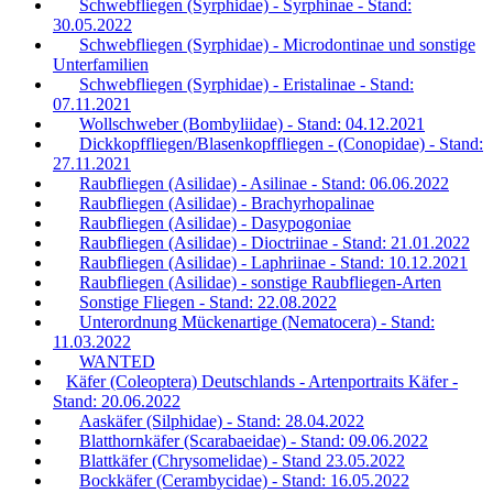
Schwebfliegen (Syrphidae) - Syrphinae - Stand:
30.05.2022
Schwebfliegen (Syrphidae) - Microdontinae und sonstige
Unterfamilien
Schwebfliegen (Syrphidae) - Eristalinae - Stand:
07.11.2021
Wollschweber (Bombyliidae) - Stand: 04.12.2021
Dickkopffliegen/Blasenkopffliegen - (Conopidae) - Stand:
27.11.2021
Raubfliegen (Asilidae) - Asilinae - Stand: 06.06.2022
Raubfliegen (Asilidae) - Brachyrhopalinae
Raubfliegen (Asilidae) - Dasypogoniae
Raubfliegen (Asilidae) - Dioctriinae - Stand: 21.01.2022
Raubfliegen (Asilidae) - Laphriinae - Stand: 10.12.2021
Raubfliegen (Asilidae) - sonstige Raubfliegen-Arten
Sonstige Fliegen - Stand: 22.08.2022
Unterordnung Mückenartige (Nematocera) - Stand:
11.03.2022
WANTED
Käfer (Coleoptera) Deutschlands - Artenportraits Käfer -
Stand: 20.06.2022
Aaskäfer (Silphidae) - Stand: 28.04.2022
Blatthornkäfer (Scarabaeidae) - Stand: 09.06.2022
Blattkäfer (Chrysomelidae) - Stand 23.05.2022
Bockkäfer (Cerambycidae) - Stand: 16.05.2022