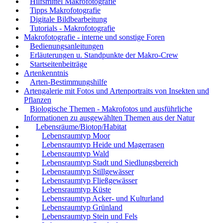
Hilfsmittel Makrofotografie
Tipps Makrofotografie
Digitale Bildbearbeitung
Tutorials - Makrofotografie
Makrofotografie - interne und sonstige Foren
Bedienungsanleitungen
Erläuterungen u. Standpunkte der Makro-Crew
Startseitenbeiträge
Artenkenntnis
Arten-Bestimmungshilfe
Artengalerie mit Fotos und Artenportraits von Insekten und
Pflanzen
Biologische Themen - Makrofotos und ausführliche
Informationen zu ausgewählten Themen aus der Natur
Lebensräume/Biotop/Habitat
Lebensraumtyp Moor
Lebensraumtyp Heide und Magerrasen
Lebensraumtyp Wald
Lebensraumtyp Stadt und Siedlungsbereich
Lebensraumtyp Stillgewässer
Lebensraumtyp Fließgewässer
Lebensraumtyp Küste
Lebensraumtyp Acker- und Kulturland
Lebensraumtyp Grünland
Lebensraumtyp Stein und Fels