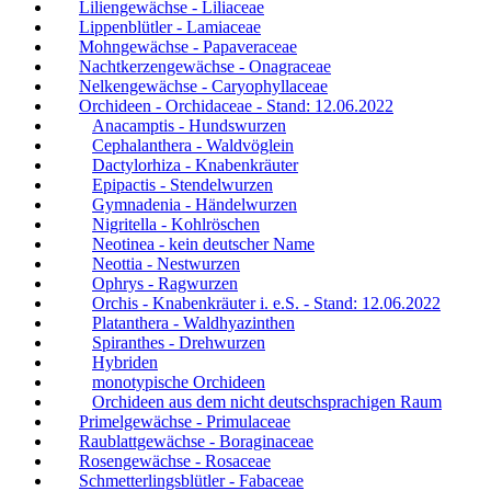
Liliengewächse - Liliaceae
Lippenblütler - Lamiaceae
Mohngewächse - Papaveraceae
Nachtkerzengewächse - Onagraceae
Nelkengewächse - Caryophyllaceae
Orchideen - Orchidaceae - Stand: 12.06.2022
Anacamptis - Hundswurzen
Cephalanthera - Waldvöglein
Dactylorhiza - Knabenkräuter
Epipactis - Stendelwurzen
Gymnadenia - Händelwurzen
Nigritella - Kohlröschen
Neotinea - kein deutscher Name
Neottia - Nestwurzen
Ophrys - Ragwurzen
Orchis - Knabenkräuter i. e.S. - Stand: 12.06.2022
Platanthera - Waldhyazinthen
Spiranthes - Drehwurzen
Hybriden
monotypische Orchideen
Orchideen aus dem nicht deutschsprachigen Raum
Primelgewächse - Primulaceae
Raublattgewächse - Boraginaceae
Rosengewächse - Rosaceae
Schmetterlingsblütler - Fabaceae