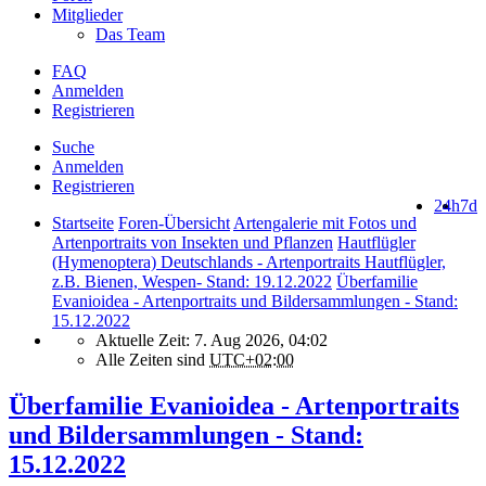
Mitglieder
Das Team
FAQ
Anmelden
Registrieren
Suche
Anmelden
Registrieren
24h
7d
Startseite
Foren-Übersicht
Artengalerie mit Fotos und
Artenportraits von Insekten und Pflanzen
Hautflügler
(Hymenoptera) Deutschlands - Artenportraits Hautflügler,
z.B. Bienen, Wespen- Stand: 19.12.2022
Überfamilie
Evanioidea - Artenportraits und Bildersammlungen - Stand:
15.12.2022
Aktuelle Zeit: 7. Aug 2026, 04:02
Alle Zeiten sind
UTC+02:00
Überfamilie Evanioidea - Artenportraits
und Bildersammlungen - Stand:
15.12.2022