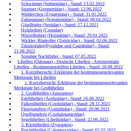
Schwärmer (Sphingidae) - Stand: 13.02.2022
Spanner (Geometridae) - Stand: 12.06.2022
Widderchen (Zygaenidae) - Stand: 31.01.2022
Zahnspinner (Notodontidae) - Stand: 08.04.2022
Glasflügler (Sesiidae) - Stand: 27.12.2021
Holzbohrer (Cossidae)
Wurzelbohrer (Hepialidae) - Stand: 29.01.2021
Wickler, Blattroller (Tortricidae) - Stand: 02.06.2022
Zünslerfalter(Pyralidae und Crambidae) - Stand:
21.08.2022
Sonstige Nachtfalter - Stand: 07.05.2022
Libellen (Odonata) - Deutsche Libellen - Artenportraits
Libellen - Bestimmungshilfen Libellen - Stand: 26.08.2022
1. Kurzübersicht: Erklärung der bestimmungsrelevanten
Merkmale bei Libellen
1. Kurzübersicht: Erklärung der bestimmungsrelevanten
Merkmale bei Großlibellen
2. Großlibellen (Anisoptera)
Edellibellen (Aeshnidae) - Stand: 26.08.2022
Falkenlibellen (Corduliidae) - Stand: 28.11.2021
Flussjungfern (Gomphidae) - Stand: 20.06.2021
Quelljungfern (Cordulegasteridae)
Segellibellen (Libellulidae) - Stand: 22.06.2022
3. Kleinlibellen (Zygoptera)
Prachtlibellen (Calopterygidae) - Stand: 02.02.2021