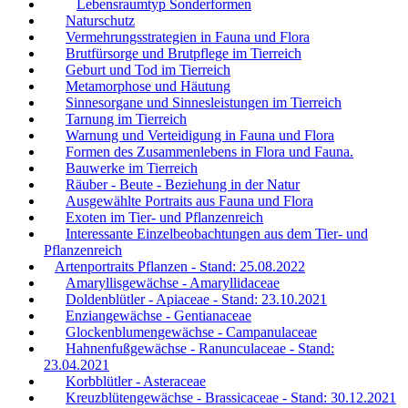
Lebensraumtyp Sonderformen
Naturschutz
Vermehrungsstrategien in Fauna und Flora
Brutfürsorge und Brutpflege im Tierreich
Geburt und Tod im Tierreich
Metamorphose und Häutung
Sinnesorgane und Sinnesleistungen im Tierreich
Tarnung im Tierreich
Warnung und Verteidigung in Fauna und Flora
Formen des Zusammenlebens in Flora und Fauna.
Bauwerke im Tierreich
Räuber - Beute - Beziehung in der Natur
Ausgewählte Portraits aus Fauna und Flora
Exoten im Tier- und Pflanzenreich
Interessante Einzelbeobachtungen aus dem Tier- und
Pflanzenreich
Artenportraits Pflanzen - Stand: 25.08.2022
Amaryllisgewächse - Amaryllidaceae
Doldenblütler - Apiaceae - Stand: 23.10.2021
Enziangewächse - Gentianaceae
Glockenblumengewächse - Campanulaceae
Hahnenfußgewächse - Ranunculaceae - Stand:
23.04.2021
Korbblütler - Asteraceae
Kreuzblütengewächse - Brassicaceae - Stand: 30.12.2021