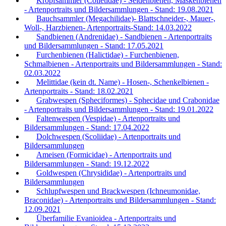
Kropfsammler (Colletidae) - Seidenbienen, Maskenbienen
- Artenportraits und Bildersammlungen - Stand: 19.08.2021
Bauchsammler (Megachilidae)- Blattschneider-, Mauer-,
Woll-, Harzbienen- Artenportraits-Stand: 14.03.2022
Sandbienen (Andrenidae) - Sandbienen - Artenportraits
und Bildersammlungen - Stand: 17.05.2021
Furchenbienen (Halictidae) - Furchenbienen,
Schmalbienen - Artenportraits und Bildersammlungen - Stand:
02.03.2022
Melittidae (kein dt. Name) - Hosen-, Schenkelbienen -
Artenportraits - Stand: 18.02.2021
Grabwespen (Spheciformes) - Sphecidae und Crabonidae
- Artenportraits und Bildersammlungen - Stand: 19.01.2022
Faltenwespen (Vespidae) - Artenportraits und
Bildersammlungen - Stand: 17.04.2022
Dolchwespen (Scoliidae) - Artenportraits und
Bildersammlungen
Ameisen (Formicidae) - Artenportraits und
Bildersammlungen - Stand: 19.12.2022
Goldwespen (Chrysididae) - Artenportraits und
Bildersammlungen
Schlupfwespen und Brackwespen (Ichneumonidae,
Braconidae) - Artenportraits und Bildersammlungen - Stand:
12.09.2021
Überfamilie Evanioidea - Artenportraits und