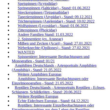
Speispinnen (Scytodidae)
Springspinnen (Salticidae) - Stand: 01.06.2022
Streckerspinnen (Tetragnathidae)
Tapezierspinnen (Atypidae) - Stand: 09.12.2021
Trichterspinnen (Agelenidae) - Stand: 10.02.2022
Wolfspinnen (Lycosidae) - Stand: 01.06.2022
Zitterspinnen (Pholcidae)
Andere Familien Stand: 11.03.2022
2. Spinnentiere (ex. Araneae)
Milben und Zecken (Acari) - Stand: 27.01.2021
Weberknechte (Opiliones) - Stand: 27.02.2021
WANTED
Spinnentiere: Interessante Beobachtungen und
Monografien - Stand: 01/21
Amphibien Deutschlands - Artenportraits Amphibien
(Amphibia) - Stand: 21.05.2022
Weitere Amphibien Europas
Amphibien: Interessante Beobachtungen oder
Einzelmonografien - Stand: 21.05.2022
Reptilien Deutschlands - Artenportraits Reptilien - Echsen,
Schlangen, Schildkröten - Stand: 20.06.2022
Weitere Reptilien Europas
Echte Eidechsen Europas - Stand: 04.12.2021
Reptilien: Interessante Einzelbeobachtungen oder
Einzelmonographien aus dem Leben der Reptilien