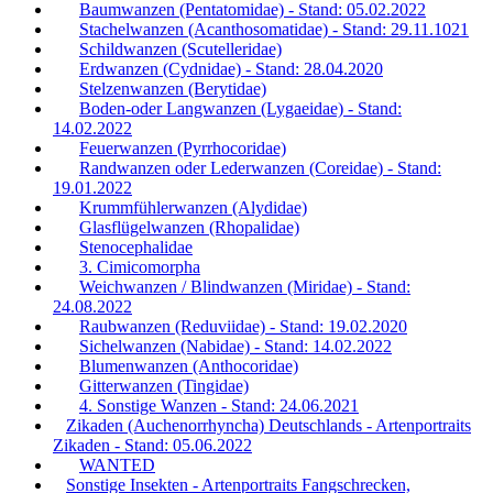
Baumwanzen (Pentatomidae) - Stand: 05.02.2022
Stachelwanzen (Acanthosomatidae) - Stand: 29.11.1021
Schildwanzen (Scutelleridae)
Erdwanzen (Cydnidae) - Stand: 28.04.2020
Stelzenwanzen (Berytidae)
Boden-oder Langwanzen (Lygaeidae) - Stand:
14.02.2022
Feuerwanzen (Pyrrhocoridae)
Randwanzen oder Lederwanzen (Coreidae) - Stand:
19.01.2022
Krummfühlerwanzen (Alydidae)
Glasflügelwanzen (Rhopalidae)
Stenocephalidae
3. Cimicomorpha
Weichwanzen / Blindwanzen (Miridae) - Stand:
24.08.2022
Raubwanzen (Reduviidae) - Stand: 19.02.2020
Sichelwanzen (Nabidae) - Stand: 14.02.2022
Blumenwanzen (Anthocoridae)
Gitterwanzen (Tingidae)
4. Sonstige Wanzen - Stand: 24.06.2021
Zikaden (Auchenorrhyncha) Deutschlands - Artenportraits
Zikaden - Stand: 05.06.2022
WANTED
Sonstige Insekten - Artenportraits Fangschrecken,