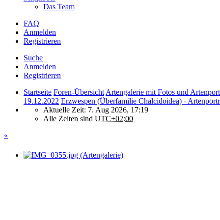
Das Team
FAQ
Anmelden
Registrieren
Suche
Anmelden
Registrieren
Startseite
Foren-Übersicht
Artengalerie mit Fotos und Artenport
19.12.2022
Erzwespen (Überfamilie Chalcidoidea) - Artenport
Aktuelle Zeit: 7. Aug 2026, 17:19
Alle Zeiten sind
UTC+02:00
«