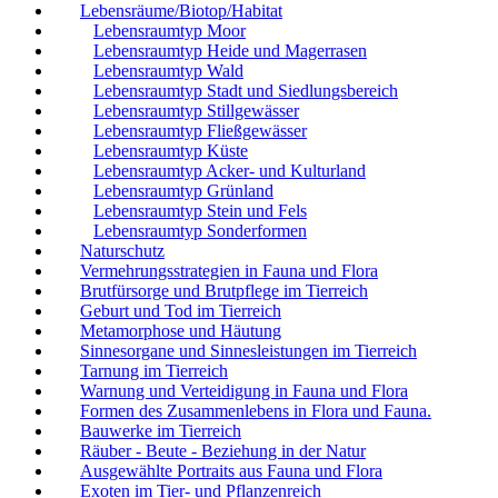
Lebensräume/Biotop/Habitat
Lebensraumtyp Moor
Lebensraumtyp Heide und Magerrasen
Lebensraumtyp Wald
Lebensraumtyp Stadt und Siedlungsbereich
Lebensraumtyp Stillgewässer
Lebensraumtyp Fließgewässer
Lebensraumtyp Küste
Lebensraumtyp Acker- und Kulturland
Lebensraumtyp Grünland
Lebensraumtyp Stein und Fels
Lebensraumtyp Sonderformen
Naturschutz
Vermehrungsstrategien in Fauna und Flora
Brutfürsorge und Brutpflege im Tierreich
Geburt und Tod im Tierreich
Metamorphose und Häutung
Sinnesorgane und Sinnesleistungen im Tierreich
Tarnung im Tierreich
Warnung und Verteidigung in Fauna und Flora
Formen des Zusammenlebens in Flora und Fauna.
Bauwerke im Tierreich
Räuber - Beute - Beziehung in der Natur
Ausgewählte Portraits aus Fauna und Flora
Exoten im Tier- und Pflanzenreich