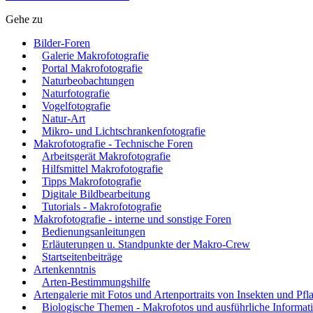
Gehe zu
Bilder-Foren
Galerie Makrofotografie
Portal Makrofotografie
Naturbeobachtungen
Naturfotografie
Vogelfotografie
Natur-Art
Mikro- und Lichtschrankenfotografie
Makrofotografie - Technische Foren
Arbeitsgerät Makrofotografie
Hilfsmittel Makrofotografie
Tipps Makrofotografie
Digitale Bildbearbeitung
Tutorials - Makrofotografie
Makrofotografie - interne und sonstige Foren
Bedienungsanleitungen
Erläuterungen u. Standpunkte der Makro-Crew
Startseitenbeiträge
Artenkenntnis
Arten-Bestimmungshilfe
Artengalerie mit Fotos und Artenportraits von Insekten und Pfl
Biologische Themen - Makrofotos und ausführliche Informat