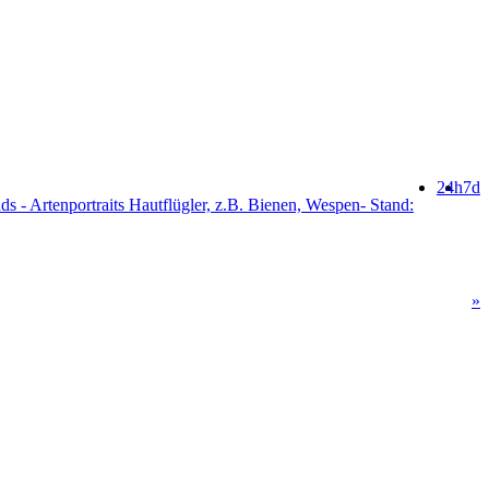
24h
7d
s - Artenportraits Hautflügler, z.B. Bienen, Wespen- Stand:
»