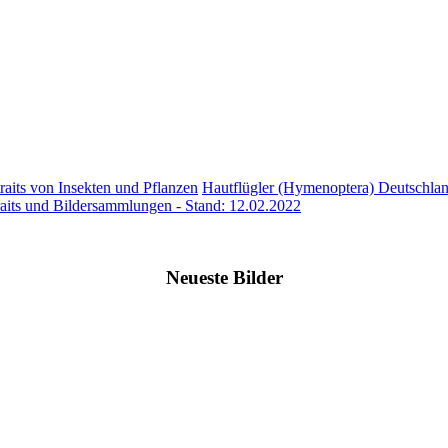
raits von Insekten und Pflanzen
Hautflügler (Hymenoptera) Deutschland
raits und Bildersammlungen - Stand: 12.02.2022
Neueste Bilder