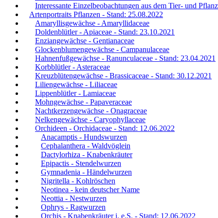
Interessante Einzelbeobachtungen aus dem Tier- und Pflanz
Artenportraits Pflanzen - Stand: 25.08.2022
Amaryllisgewächse - Amaryllidaceae
Doldenblütler - Apiaceae - Stand: 23.10.2021
Enziangewächse - Gentianaceae
Glockenblumengewächse - Campanulaceae
Hahnenfußgewächse - Ranunculaceae - Stand: 23.04.2021
Korbblütler - Asteraceae
Kreuzblütengewächse - Brassicaceae - Stand: 30.12.2021
Liliengewächse - Liliaceae
Lippenblütler - Lamiaceae
Mohngewächse - Papaveraceae
Nachtkerzengewächse - Onagraceae
Nelkengewächse - Caryophyllaceae
Orchideen - Orchidaceae - Stand: 12.06.2022
Anacamptis - Hundswurzen
Cephalanthera - Waldvöglein
Dactylorhiza - Knabenkräuter
Epipactis - Stendelwurzen
Gymnadenia - Händelwurzen
Nigritella - Kohlröschen
Neotinea - kein deutscher Name
Neottia - Nestwurzen
Ophrys - Ragwurzen
Orchis - Knabenkräuter i. e.S. - Stand: 12.06.2022