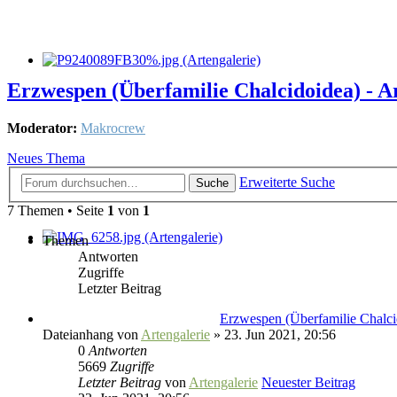
Erzwespen (Überfamilie Chalcidoidea) - A
Moderator:
Makrocrew
Neues Thema
Erweiterte Suche
Suche
7 Themen • Seite
1
von
1
Themen
Antworten
Zugriffe
Letzter Beitrag
Erzwespen (Überfamilie Chalci
Dateianhang
von
Artengalerie
» 23. Jun 2021, 20:56
0
Antworten
5669
Zugriffe
Letzter Beitrag
von
Artengalerie
Neuester Beitrag