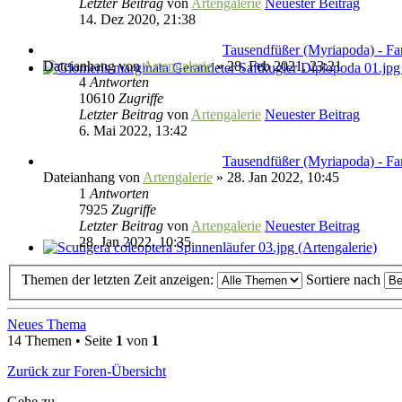
Letzter Beitrag
von
Artengalerie
Neuester Beitrag
14. Dez 2020, 21:38
Tausendfüßer (Myriapoda) - Fam
Dateianhang
von
Artengalerie
» 28. Feb 2021, 23:21
4
Antworten
10610
Zugriffe
Letzter Beitrag
von
Artengalerie
Neuester Beitrag
6. Mai 2022, 13:42
Tausendfüßer (Myriapoda) - Fa
Dateianhang
von
Artengalerie
» 28. Jan 2022, 10:45
1
Antworten
7925
Zugriffe
Letzter Beitrag
von
Artengalerie
Neuester Beitrag
28. Jan 2022, 10:35
Themen der letzten Zeit anzeigen:
Sortiere nach
Neues Thema
14 Themen • Seite
1
von
1
Zurück zur Foren-Übersicht
Gehe zu