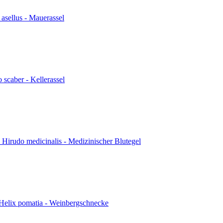
 asellus - Mauerassel
o scaber - Kellerassel
 Hirudo medicinalis - Medizinischer Blutegel
 Helix pomatia - Weinbergschnecke