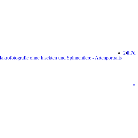
24h
7d
Makrofotografie ohne Insekten und Spinnentiere - Artenportraits
»