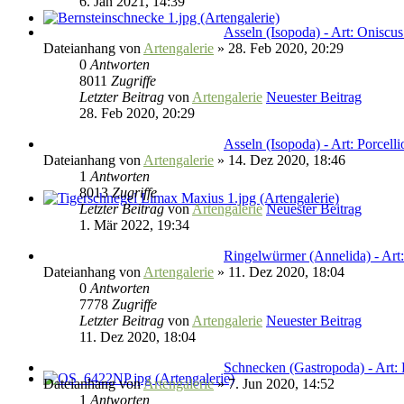
6. Jan 2021, 14:39
Asseln (Isopoda) - Art: Oniscus
Dateianhang
von
Artengalerie
» 28. Feb 2020, 20:29
0
Antworten
8011
Zugriffe
Letzter Beitrag
von
Artengalerie
Neuester Beitrag
28. Feb 2020, 20:29
Asseln (Isopoda) - Art: Porcelli
Dateianhang
von
Artengalerie
» 14. Dez 2020, 18:46
1
Antworten
8013
Zugriffe
Letzter Beitrag
von
Artengalerie
Neuester Beitrag
1. Mär 2022, 19:34
Ringelwürmer (Annelida) - Art:
Dateianhang
von
Artengalerie
» 11. Dez 2020, 18:04
0
Antworten
7778
Zugriffe
Letzter Beitrag
von
Artengalerie
Neuester Beitrag
11. Dez 2020, 18:04
Schnecken (Gastropoda) - Art:
Dateianhang
von
Artengalerie
» 7. Jun 2020, 14:52
1
Antworten