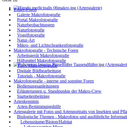
Bilder-Foren
Galerie Makrofotografie
Portal Makrofotografie
Naturbeobachtungen
Naturfotografie
Vogelfotografie
Natur-Art
Mikro- und Lichtschrankenfotografie
Makrofotografie - Technische Foren
Arbeitsgerät Makrofotografie
Hilfsmittel Makrofotografie
Tipps Makrofotografie
Digitale Bildbearbeitung
Tutorials - Makrofotografie
Makrofotografie - interne und sonstige Foren
Bedienungsanleitungen
Erläuterungen u. Standpunkte der Makro-Crew
Startseitenbeiträge
Artenkenntnis
Arten-Bestimmungshilfe
Artengalerie mit Fotos und Artenportraits von Insekten und Pfl
Biologische Themen - Makrofotos und ausführliche Informat
Lebensräume/Biotop/Habitat
Lebensraumtyp Moor