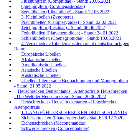
Flussjungfern (Gomphidae) - Stand: 20.06.2021
Quelljungfern (Cordulegasteridae)
Segellibellen (Libellulidae) - Stand: 22.06.2022
3. Kleinlibellen (Zygoptera)
Prachtlibellen (Calopterygidae) - Stand: 02.02.2021
Teichjungfern (Lestidae) - Stand: 06.06.2022
Federlibellen (Platycnemididae) - Stand: 24.01.2022
Schlanklibellen (Coenagrionidae) - Stand: 10.03.2021
4. Verschiedene Libellen aus dem nicht deutschsprachigen
Raum
Europäische Libellen
Afrikanische Libellen
Amerikanische Libellen
Asiatische Libellen
Australische Libellen
Libellen: Interessante Beobachtungen und Monographien
- Stand: 21.05.2022
Heuschrecken Deutschlands - Artenportraits Heuschrecken
- Die Welt der Heuschrecken - Stand: 20.06.2022
Heuschrecken - Heuschreckenarten - Heuschrecken
Artenportraits
1. LANGFÜHLERSCHRECKEN DEUTSCHLANDS
Sichelschrecken (Phaneropteridae) - Stand: 26.12.2020
Eichenschrecken (Meconematidae)
Schwertschrecken (Conocephalidae)