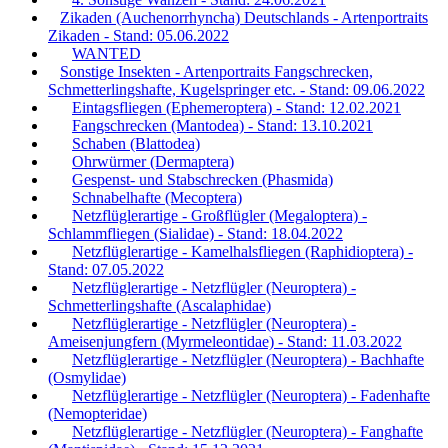
Zikaden (Auchenorrhyncha) Deutschlands - Artenportraits
Zikaden - Stand: 05.06.2022
WANTED
Sonstige Insekten - Artenportraits Fangschrecken,
Schmetterlingshafte, Kugelspringer etc. - Stand: 09.06.2022
Eintagsfliegen (Ephemeroptera) - Stand: 12.02.2021
Fangschrecken (Mantodea) - Stand: 13.10.2021
Schaben (Blattodea)
Ohrwürmer (Dermaptera)
Gespenst- und Stabschrecken (Phasmida)
Schnabelhafte (Mecoptera)
Netzflüglerartige - Großflügler (Megaloptera) -
Schlammfliegen (Sialidae) - Stand: 18.04.2022
Netzflüglerartige - Kamelhalsfliegen (Raphidioptera) -
Stand: 07.05.2022
Netzflüglerartige - Netzflügler (Neuroptera) -
Schmetterlingshafte (Ascalaphidae)
Netzflüglerartige - Netzflügler (Neuroptera) -
Ameisenjungfern (Myrmeleontidae) - Stand: 11.03.2022
Netzflüglerartige - Netzflügler (Neuroptera) - Bachhafte
(Osmylidae)
Netzflüglerartige - Netzflügler (Neuroptera) - Fadenhafte
(Nemopteridae)
Netzflüglerartige - Netzflügler (Neuroptera) - Fanghafte