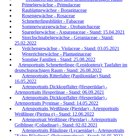
Primelgewächse - Primulaceae
Raublattgewächse - Boraginaceae
Rosengewächse - Rosaceae
Schmetterlingsblütler - Fabaceae
Sommerwurzgewächse - Orobanchaceae
Spargelgewächse - Asparagaceae - Stand: 15.04.2021
Storchschnabelgewächse - Geraniaceae - Stand:
25.02.2022
Veilchengewächse - Violaceae - Stand: 03.05.2021
Wegerichgewächse - Plantaginaceae
Sonstige Familien - Stand: 25.08.2022
Artenportraits Schmetterlinge (Lepidoptera): Tagfalter im
deutschsprachigen Raum - Stand: 26.08.2022
Artenportraits Ritterfalter (Papilionidae) Stand:
16.05.2022
Artenportraits Dickkopffalter (Hesperiidae) -
Artenportraits Hesperiinae - Stand: 06.09.2021
Artenportraits Dickkopffalter (Hesperiidae) -
Artenportraits Pyrginae - Stand: 14.05.2022
Artenportraits Weißlinge (Pieridae) - Artenportraits
Weißlinge (Pierina e) - Stand: 12.06.2022
Artenportrait Weißlinge (Pieridae) - Artenportraits
Gelblinge (Coliadinae) - Stand: 02.02.2021
Artenportraits Bläulinge (Lycaenidae) - Artenportraits
"Echte Bläulinge" (Polyommatinae) - Stand: 16.05.2022