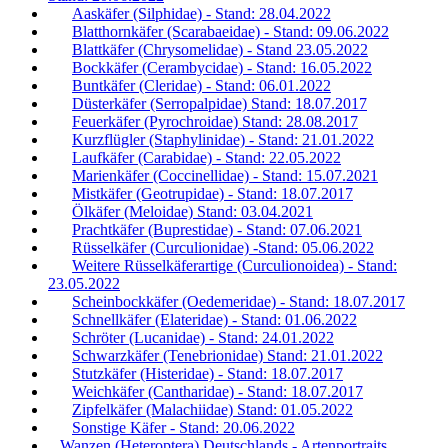
Aaskäfer (Silphidae) - Stand: 28.04.2022
Blatthornkäfer (Scarabaeidae) - Stand: 09.06.2022
Blattkäfer (Chrysomelidae) - Stand 23.05.2022
Bockkäfer (Cerambycidae) - Stand: 16.05.2022
Buntkäfer (Cleridae) - Stand: 06.01.2022
Düsterkäfer (Serropalpidae) Stand: 18.07.2017
Feuerkäfer (Pyrochroidae) Stand: 28.08.2017
Kurzflügler (Staphylinidae) - Stand: 21.01.2022
Laufkäfer (Carabidae) - Stand: 22.05.2022
Marienkäfer (Coccinellidae) - Stand: 15.07.2021
Mistkäfer (Geotrupidae) - Stand: 18.07.2017
Ölkäfer (Meloidae) Stand: 03.04.2021
Prachtkäfer (Buprestidae) - Stand: 07.06.2021
Rüsselkäfer (Curculionidae) -Stand: 05.06.2022
Weitere Rüsselkäferartige (Curculionoidea) - Stand:
23.05.2022
Scheinbockkäfer (Oedemeridae) - Stand: 18.07.2017
Schnellkäfer (Elateridae) - Stand: 01.06.2022
Schröter (Lucanidae) - Stand: 24.01.2022
Schwarzkäfer (Tenebrionidae) Stand: 21.01.2022
Stutzkäfer (Histeridae) - Stand: 18.07.2017
Weichkäfer (Cantharidae) - Stand: 18.07.2017
Zipfelkäfer (Malachiidae) Stand: 01.05.2022
Sonstige Käfer - Stand: 20.06.2022
Wanzen (Heteroptera) Deutschlands - Artenportraits