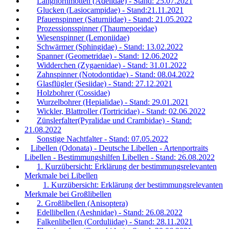
Langhornmotten (Adelidae) - Stand: 25.07.2021
Glucken (Lasiocampidae) - Stand:21.11.2021
Pfauenspinner (Saturniidae) - Stand: 21.05.2022
Prozessionsspinner (Thaumepoeidae)
Wiesenspinner (Lemoniidae)
Schwärmer (Sphingidae) - Stand: 13.02.2022
Spanner (Geometridae) - Stand: 12.06.2022
Widderchen (Zygaenidae) - Stand: 31.01.2022
Zahnspinner (Notodontidae) - Stand: 08.04.2022
Glasflügler (Sesiidae) - Stand: 27.12.2021
Holzbohrer (Cossidae)
Wurzelbohrer (Hepialidae) - Stand: 29.01.2021
Wickler, Blattroller (Tortricidae) - Stand: 02.06.2022
Zünslerfalter(Pyralidae und Crambidae) - Stand:
21.08.2022
Sonstige Nachtfalter - Stand: 07.05.2022
Libellen (Odonata) - Deutsche Libellen - Artenportraits
Libellen - Bestimmungshilfen Libellen - Stand: 26.08.2022
1. Kurzübersicht: Erklärung der bestimmungsrelevanten
Merkmale bei Libellen
1. Kurzübersicht: Erklärung der bestimmungsrelevanten
Merkmale bei Großlibellen
2. Großlibellen (Anisoptera)
Edellibellen (Aeshnidae) - Stand: 26.08.2022
Falkenlibellen (Corduliidae) - Stand: 28.11.2021