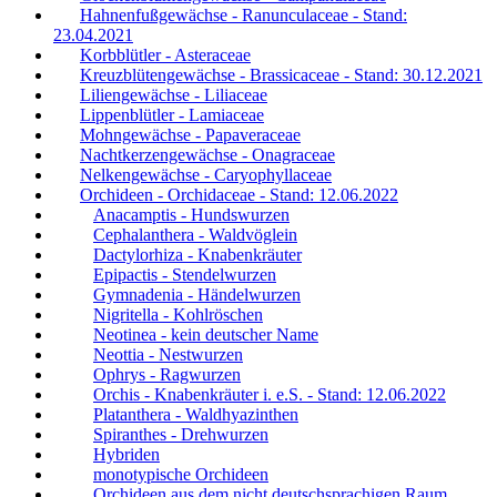
Hahnenfußgewächse - Ranunculaceae - Stand:
23.04.2021
Korbblütler - Asteraceae
Kreuzblütengewächse - Brassicaceae - Stand: 30.12.2021
Liliengewächse - Liliaceae
Lippenblütler - Lamiaceae
Mohngewächse - Papaveraceae
Nachtkerzengewächse - Onagraceae
Nelkengewächse - Caryophyllaceae
Orchideen - Orchidaceae - Stand: 12.06.2022
Anacamptis - Hundswurzen
Cephalanthera - Waldvöglein
Dactylorhiza - Knabenkräuter
Epipactis - Stendelwurzen
Gymnadenia - Händelwurzen
Nigritella - Kohlröschen
Neotinea - kein deutscher Name
Neottia - Nestwurzen
Ophrys - Ragwurzen
Orchis - Knabenkräuter i. e.S. - Stand: 12.06.2022
Platanthera - Waldhyazinthen
Spiranthes - Drehwurzen
Hybriden
monotypische Orchideen
Orchideen aus dem nicht deutschsprachigen Raum