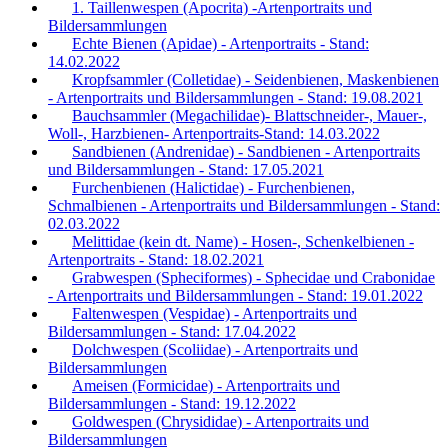
1. Taillenwespen (Apocrita) -Artenportraits und
Bildersammlungen
Echte Bienen (Apidae) - Artenportraits - Stand:
14.02.2022
Kropfsammler (Colletidae) - Seidenbienen, Maskenbienen
- Artenportraits und Bildersammlungen - Stand: 19.08.2021
Bauchsammler (Megachilidae)- Blattschneider-, Mauer-,
Woll-, Harzbienen- Artenportraits-Stand: 14.03.2022
Sandbienen (Andrenidae) - Sandbienen - Artenportraits
und Bildersammlungen - Stand: 17.05.2021
Furchenbienen (Halictidae) - Furchenbienen,
Schmalbienen - Artenportraits und Bildersammlungen - Stand:
02.03.2022
Melittidae (kein dt. Name) - Hosen-, Schenkelbienen -
Artenportraits - Stand: 18.02.2021
Grabwespen (Spheciformes) - Sphecidae und Crabonidae
- Artenportraits und Bildersammlungen - Stand: 19.01.2022
Faltenwespen (Vespidae) - Artenportraits und
Bildersammlungen - Stand: 17.04.2022
Dolchwespen (Scoliidae) - Artenportraits und
Bildersammlungen
Ameisen (Formicidae) - Artenportraits und
Bildersammlungen - Stand: 19.12.2022
Goldwespen (Chrysididae) - Artenportraits und
Bildersammlungen