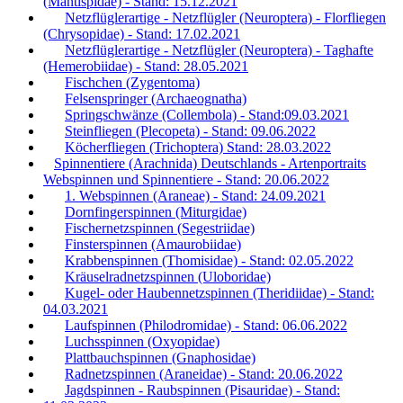
(Mantispidae) - Stand: 15.12.2021
Netzflüglerartige - Netzflügler (Neuroptera) - Florfliegen
(Chrysopidae) - Stand: 17.02.2021
Netzflüglerartige - Netzflügler (Neuroptera) - Taghafte
(Hemerobiidae) - Stand: 28.05.2021
Fischchen (Zygentoma)
Felsenspringer (Archaeognatha)
Springschwänze (Collembola) - Stand:09.03.2021
Steinfliegen (Plecopeta) - Stand: 09.06.2022
Köcherfliegen (Trichoptera) Stand: 28.03.2022
Spinnentiere (Arachnida) Deutschlands - Artenportraits
Webspinnen und Spinnentiere - Stand: 20.06.2022
1. Webspinnen (Araneae) - Stand: 24.09.2021
Dornfingerspinnen (Miturgidae)
Fischernetzspinnen (Segestriidae)
Finsterspinnen (Amaurobiidae)
Krabbenspinnen (Thomisidae) - Stand: 02.05.2022
Kräuselradnetzspinnen (Uloboridae)
Kugel- oder Haubennetzspinnen (Theridiidae) - Stand:
04.03.2021
Laufspinnen (Philodromidae) - Stand: 06.06.2022
Luchsspinnen (Oxyopidae)
Plattbauchspinnen (Gnaphosidae)
Radnetzspinnen (Araneidae) - Stand: 20.06.2022
Jagdspinnen - Raubspinnen (Pisauridae) - Stand: