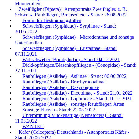
Monografien
Zweiflügler (Diptera) - Artenportraits Zweiflügler, z. B.
Schweb-, Raubfliegen, Bremsen etc. - Stand: 26.08.2022
Forum für Bestimmungshilfen
Schwebfliegen (Syrphidae) - Syrphinae - Stand:
30.05.2022
Schwebfliegen (Syrphidae) - Microdontinae und sonstige
Unterfamilien
Schwebfliegen (Syrphidae) - Eristalinae - Stand:
07.11.2021
Wollschweber (Bombyliidae) - Stand: 04.12.2021
Dickkopffliegen/Blasenkopffliegen - (Conopidae) - Stand:
27.11.2021
Raubfliegen (Asilidae) - Asilinae - Stand: 06.06.2022
Raubfliegen (Asilidae) - Brachyrhopalinae
Raubfliegen (Asilidae) - Dasypogoniae
Raubfliegen (Asilidae) - Dioctriinae - Stand: 21.01.2022
Raubfliegen (Asilidae) - Laphriinae - Stand: 10.12.2021
Raubfliegen (Asilidae) - sonstige Raubfliegen-Arten
Sonstige Fliegen - Stand: 22.08.2022
Unterordnung Mückenartige (Nematocera) - Stand:
11.03.2022
WANTED
Käfer (Coleoptera) Deutschlands - Artenportraits Käfer -
Stand: 20.06.2022