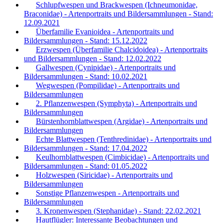
Schlupfwespen und Brackwespen (Ichneumonidae,
Braconidae) - Artenportraits und Bildersammlungen - Stand:
12.09.2021
Überfamilie Evanioidea - Artenportraits und
Bildersammlungen - Stand: 15.12.2022
Erzwespen (Überfamilie Chalcidoidea) - Artenportraits
und Bildersammlungen - Stand: 12.02.2022
Gallwespen (Cynipidae) - Artenportraits und
Bildersammlungen - Stand: 10.02.2021
Wegwespen (Pompilidae) - Artenportraits und
Bildersammlungen
2. Pflanzenwespen (Symphyta) - Artenportraits und
Bildersammlungen
Bürstenhornblattwespen (Argidae) - Artenportraits und
Bildersammlungen
Echte Blattwespen (Tenthredinidae) - Artenportraits und
Bildersammlungen - Stand: 17.04.2022
Keulhornblattwespen (Cimbicidae) - Artenportraits und
Bildersammlungen - Stand: 01.05.2022
Holzwespen (Siricidae) - Artenportraits und
Bildersammlungen
Sonstige Pflanzenwespen - Artenportraits und
Bildersammlungen
3. Kronenwespen (Stephanidae) - Stand: 22.02.2021
Hautflügler: Interessante Beobachtungen und