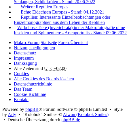
Schlangen, Schildkröten - Stand: 20.06.2022
Weitere Reptilien Europas
Echte Eidechsen Europas - Stand: 04.12.2021
Reptilien: Interessante Einzelbeobachtungen oder
Einzelmonographien aus dem Leben der Reptilien
Wirbellose Tiere (Invertebrata) in der Makrofotografie ohne
Insekten und Spinnentiere - Artenportraits - Stand: 09.06.2022
Makro-Forum
Startseite
Foren-Übersicht
Nutzungsbedingungen
Datenschutz
Impressum
Danksagung
Alle Zeiten sind
UTC+02:00
Cookies
Alle Cookies des Boards löschen
Datenschutzrichtlinie
Das Team
Cookie-Richtlinie
Kontakt
Powered by
phpBB
® Forum Software © phpBB Limited • Style
by
Arty
• "Kolobok"-Smilies ©
Aiwan (Kolobok Smiles)
• Deutsche Übersetzung durch
phpBB.de