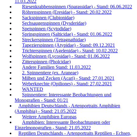
11.03.2022
Riesenkrabbenspinnen (Sparassidae) - Stand: 06.06.2022
Röhrenspinnen (Eresidae) - Stand: 20.02.2022
Sackspinnen (Clubionidae)
Sechsaugenspinnen (Dysderidae)
Speispinnen (Scytodidae)
Springspinnen (Salticidae) - Stand: 01.06.2022
Streckerspinnen (Tetragnathidae)
Tapezierspinnen (Atypidae) - Stand: 09.12.2021
Trichterspinnen (Agelenidae) - Stand: 10.02.2022
Wolfspinnen (Lycosidae) - Stand: 01.06.2022
Zitterspinnen (Pholcidae)
Andere Familien Stand: 11.03.2022
2. Spinnentiere (ex. Araneae)
Milben und Zecken (Acari) - Stand: 27.01.2021
Weberknechte (Opiliones) - Stand: 27.02.2021
WANTED
Spinnentiere: Interessante Beobachtungen und
Monografien - Stand: 01/21
Amphibien Deutschlands - Artenportraits Amphibien
(Amphibia) - Stand: 21.05.2022
Weitere Amphibien Europas
Amphibien: Interessante Beobachtungen oder
Einzelmonografien - Stand: 21.05.2022
Reptilien Deutschlands - Artenportraits Reptilien - Echsen,