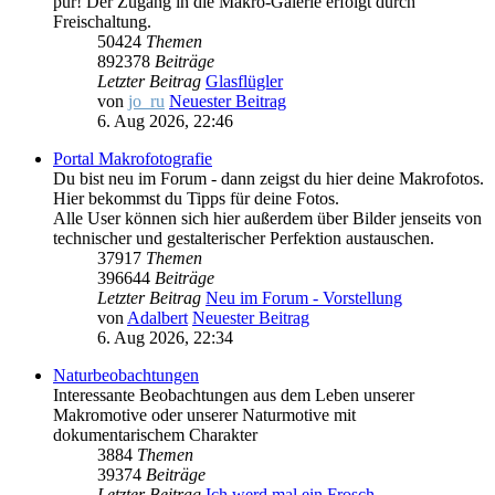
pur! Der Zugang in die Makro-Galerie erfolgt durch
Freischaltung.
50424
Themen
892378
Beiträge
Letzter Beitrag
Glasflügler
von
jo_ru
Neuester Beitrag
6. Aug 2026, 22:46
Portal Makrofotografie
Du bist neu im Forum - dann zeigst du hier deine Makrofotos.
Hier bekommst du Tipps für deine Fotos.
Alle User können sich hier außerdem über Bilder jenseits von
technischer und gestalterischer Perfektion austauschen.
37917
Themen
396644
Beiträge
Letzter Beitrag
Neu im Forum - Vorstellung
von
Adalbert
Neuester Beitrag
6. Aug 2026, 22:34
Naturbeobachtungen
Interessante Beobachtungen aus dem Leben unserer
Makromotive oder unserer Naturmotive mit
dokumentarischem Charakter
3884
Themen
39374
Beiträge
Letzter Beitrag
Ich werd mal ein Frosch...