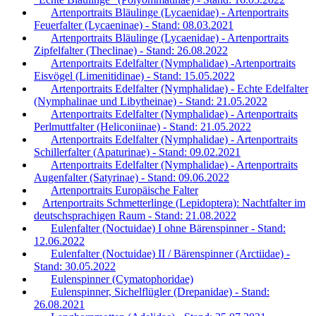
Artenportraits Bläulinge (Lycaenidae) - Artenportraits
Feuerfalter (Lycaeninae) - Stand: 08.03.2021
Artenportraits Bläulinge (Lycaenidae) - Artenportraits
Zipfelfalter (Theclinae) - Stand: 26.08.2022
Artenportraits Edelfalter (Nymphalidae) -Artenportraits
Eisvögel (Limenitidinae) - Stand: 15.05.2022
Artenportraits Edelfalter (Nymphalidae) - Echte Edelfalter
(Nymphalinae und Libytheinae) - Stand: 21.05.2022
Artenportraits Edelfalter (Nymphalidae) - Artenportraits
Perlmuttfalter (Heliconiinae) - Stand: 21.05.2022
Artenportraits Edelfalter (Nymphalidae) - Artenportraits
Schillerfalter (Apaturinae) - Stand: 09.02.2021
Artenportraits Edelfalter (Nymphalidae) - Artenportraits
Augenfalter (Satyrinae) - Stand: 09.06.2022
Artenportraits Europäische Falter
Artenportraits Schmetterlinge (Lepidoptera): Nachtfalter im
deutschsprachigen Raum - Stand: 21.08.2022
Eulenfalter (Noctuidae) I ohne Bärenspinner - Stand:
12.06.2022
Eulenfalter (Noctuidae) II / Bärenspinner (Arctiidae) -
Stand: 30.05.2022
Eulenspinner (Cymatophoridae)
Eulenspinner, Sichelflügler (Drepanidae) - Stand:
26.08.2021