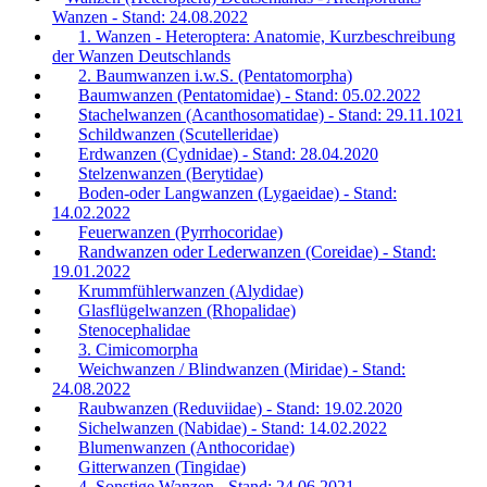
Wanzen - Stand: 24.08.2022
1. Wanzen - Heteroptera: Anatomie, Kurzbeschreibung
der Wanzen Deutschlands
2. Baumwanzen i.w.S. (Pentatomorpha)
Baumwanzen (Pentatomidae) - Stand: 05.02.2022
Stachelwanzen (Acanthosomatidae) - Stand: 29.11.1021
Schildwanzen (Scutelleridae)
Erdwanzen (Cydnidae) - Stand: 28.04.2020
Stelzenwanzen (Berytidae)
Boden-oder Langwanzen (Lygaeidae) - Stand:
14.02.2022
Feuerwanzen (Pyrrhocoridae)
Randwanzen oder Lederwanzen (Coreidae) - Stand:
19.01.2022
Krummfühlerwanzen (Alydidae)
Glasflügelwanzen (Rhopalidae)
Stenocephalidae
3. Cimicomorpha
Weichwanzen / Blindwanzen (Miridae) - Stand:
24.08.2022
Raubwanzen (Reduviidae) - Stand: 19.02.2020
Sichelwanzen (Nabidae) - Stand: 14.02.2022
Blumenwanzen (Anthocoridae)
Gitterwanzen (Tingidae)
4. Sonstige Wanzen - Stand: 24.06.2021