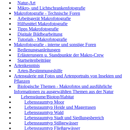
Natur-Art
Mikro- und Lichtschrankenfotografie
Makrofotografie - Technische Foren
Arbeitsgerät Makrofotografie
Hilfsmittel Makrofotografie
Tipps Makrofotografie
Digitale Bildbearbeitung
Tutorials - Makrofotografie
Makrofotografie - interne und sonstige Foren
Bedienungsanleitungen
Erläuterungen u. Standpunkte der Makro-Crew
Startseitenbeiträge
Artenkenntnis
Arten-Bestimmungshilfe
Artengalerie mit Fotos und Artenportraits von Insekten und
Pflanzen
Biologische Themen - Makrofotos und ausführliche
Informationen zu ausgewählten Themen aus der Natur
Lebensräume/Biotop/Habitat
Lebensraumtyp Moor
Lebensraumtyp Heide und Magerrasen
Lebensraumtyp Wald
Lebensraumtyp Stadt und Siedlungsbereich
Lebensraumtyp Stillgewässer
Lebensraumtyp Fließgewässer