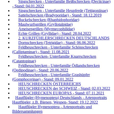
Singschrecken - Unterfamilie Beißschrecken (Decticinae)
- Stand: 04.01.2022
Singschrecken - Unterfamilie Heupferde (Tettigoniinae)
Sattelschrecken (Bradyporidae) - Stand: 18.12.2019
Buckelschrecken (Rhaphidophoridae)
Maulwurfsgrillen (Gryllotalpidae)
Ameisengrillen (Myrmecophilidae)
Echte Grillen (Gryllidae) - Stand: 28.04.2022
2. KURZFÜHLERSCHRECKEN DEUTSCHLANDS
Dornschrecken (Tetrigidae) - Stand: 06.06.2022
Feldheuschrecken - Unterfamilie Schönschrecken
(Calliptaminae) - Stand: 11.08.2021
Feldheuschrecken- Unterfamilie Knarrschrecken
(Catantopinae)
Feldheuschrecken - Unterfamilie Ödlandschrecken
(Oedipodinae) - Stand: 20.06.2022
Feldheuschrecken - Unterfamilie Grashüpfer
(Gomphocerinae) - Stand: 09.01.2022
HEUSCHRECKEN ÖSTERREICHS
HEUSCHRECKEN der SCHWEIZ - Stand: 02.03.2022
HEUSCHRECKEN EUROPAS - Stand: 07.11.2021
Hautflügler (Hymenoptera) Deutschlands - Artenportraits
Hautflügler, z.B. Bienen, Wespen- Stand: 19.12.2022
Hautflügler Hymenoptera - Artenportraits und
Bildersammlungen