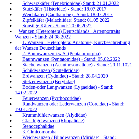
Schwarzkäfer (Tenebrionidae) Stand: 21.01.2022
Stutzkäfer (Histeridae) - Stand: 18.07.2017
Weichkäfer (Cantharidae) - Stand: 18.07.2017
Zipfelkäfer (Malachiidae) Stand: 01.05.2022
Sonstige Käfer - Stand: 20.06.2022
Wanzen (Heteroptera) Deutschlands - Artenportraits
Wanzen - Stand: 24.08.2022
1. Wanzen - Heteroptera: Anatomie, Kurzbeschreibung
der Wanzen Deutschlands
2. Baumwanzen i.w.S. (Pentatomorpha)
Baumwanzen (Pentatomidae) - Stand: 05.02.2022
Stachelwanzen (Acanthosomatidae) - Stand: 29.11.1021
Schildwanzen (Scutelleridae)
Erdwanzen (Cydnidae) - Stand: 28.04.2020
Stelzenwanzen (Berytidae)
Boden-oder Langwanzen (Lygaeidae) - Stand:
14.02.2022
Feuerwanzen (Pyrrhocoridae)
Randwanzen oder Lederwanzen (Coreidae) - Stand:
19.01.2022
Krummfühlerwanzen (Alydidae)
Glasflügelwanzen (Rhopalidae)
Stenocephalidae
3. Cimicomorpha
Weichwanzen / Blindwanzen (Miridae) - Stand: