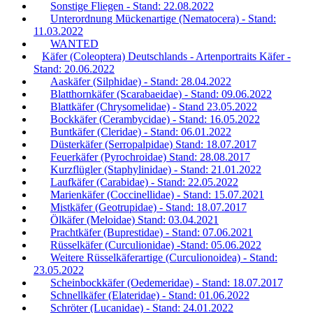
Sonstige Fliegen - Stand: 22.08.2022
Unterordnung Mückenartige (Nematocera) - Stand:
11.03.2022
WANTED
Käfer (Coleoptera) Deutschlands - Artenportraits Käfer -
Stand: 20.06.2022
Aaskäfer (Silphidae) - Stand: 28.04.2022
Blatthornkäfer (Scarabaeidae) - Stand: 09.06.2022
Blattkäfer (Chrysomelidae) - Stand 23.05.2022
Bockkäfer (Cerambycidae) - Stand: 16.05.2022
Buntkäfer (Cleridae) - Stand: 06.01.2022
Düsterkäfer (Serropalpidae) Stand: 18.07.2017
Feuerkäfer (Pyrochroidae) Stand: 28.08.2017
Kurzflügler (Staphylinidae) - Stand: 21.01.2022
Laufkäfer (Carabidae) - Stand: 22.05.2022
Marienkäfer (Coccinellidae) - Stand: 15.07.2021
Mistkäfer (Geotrupidae) - Stand: 18.07.2017
Ölkäfer (Meloidae) Stand: 03.04.2021
Prachtkäfer (Buprestidae) - Stand: 07.06.2021
Rüsselkäfer (Curculionidae) -Stand: 05.06.2022
Weitere Rüsselkäferartige (Curculionoidea) - Stand:
23.05.2022
Scheinbockkäfer (Oedemeridae) - Stand: 18.07.2017
Schnellkäfer (Elateridae) - Stand: 01.06.2022
Schröter (Lucanidae) - Stand: 24.01.2022