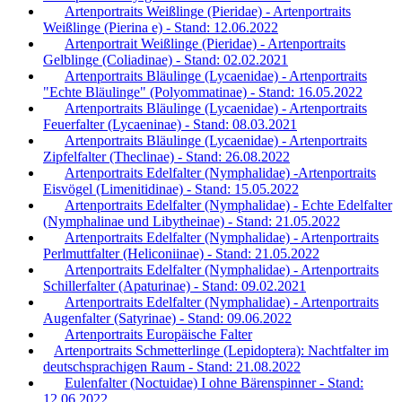
Artenportraits Weißlinge (Pieridae) - Artenportraits
Weißlinge (Pierina e) - Stand: 12.06.2022
Artenportrait Weißlinge (Pieridae) - Artenportraits
Gelblinge (Coliadinae) - Stand: 02.02.2021
Artenportraits Bläulinge (Lycaenidae) - Artenportraits
"Echte Bläulinge" (Polyommatinae) - Stand: 16.05.2022
Artenportraits Bläulinge (Lycaenidae) - Artenportraits
Feuerfalter (Lycaeninae) - Stand: 08.03.2021
Artenportraits Bläulinge (Lycaenidae) - Artenportraits
Zipfelfalter (Theclinae) - Stand: 26.08.2022
Artenportraits Edelfalter (Nymphalidae) -Artenportraits
Eisvögel (Limenitidinae) - Stand: 15.05.2022
Artenportraits Edelfalter (Nymphalidae) - Echte Edelfalter
(Nymphalinae und Libytheinae) - Stand: 21.05.2022
Artenportraits Edelfalter (Nymphalidae) - Artenportraits
Perlmuttfalter (Heliconiinae) - Stand: 21.05.2022
Artenportraits Edelfalter (Nymphalidae) - Artenportraits
Schillerfalter (Apaturinae) - Stand: 09.02.2021
Artenportraits Edelfalter (Nymphalidae) - Artenportraits
Augenfalter (Satyrinae) - Stand: 09.06.2022
Artenportraits Europäische Falter
Artenportraits Schmetterlinge (Lepidoptera): Nachtfalter im
deutschsprachigen Raum - Stand: 21.08.2022
Eulenfalter (Noctuidae) I ohne Bärenspinner - Stand:
12.06.2022