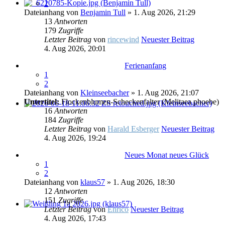
2
Dateianhang
von
Benjamin Tull
» 1. Aug 2026, 21:29
13
Antworten
179
Zugriffe
Letzter Beitrag
von
rincewind
Neuester Beitrag
4. Aug 2026, 20:01
Ferienanfang
1
2
Dateianhang
von
Kleinseebacher
» 1. Aug 2026, 21:07
Untertitel:
Flockenblumen-Scheckenfalter (Melitaea phoebe)
16
Antworten
184
Zugriffe
Letzter Beitrag
von
Harald Esberger
Neuester Beitrag
4. Aug 2026, 19:24
Neues Monat neues Glück
1
2
Dateianhang
von
klaus57
» 1. Aug 2026, 18:30
12
Antworten
151
Zugriffe
Letzter Beitrag
von
Enrico
Neuester Beitrag
4. Aug 2026, 17:43