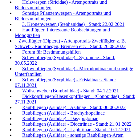
Holzwespen (Siricidae) - Artenportraits und
Bildersammlungen
Sonstige Pflanzenwespen - Artenportraits und
Bildersammlungen
3. Kronenwespen (Stephanidae) - Stand: 22.02.2021
Hautflügler: Interessante Beobachtungen und
Monografien
Zweiflügler (Diptera) - Artenportraits Zweiflügler, z. B.
Schweb-, Raubfliegen, Bremsen etc. - Stand: 26.08.2022
Forum für Bestimmungshilfen
Schwebfliegen (Syrphidae) - Syrphinae - Stand:
30.05.2022
Schwebfliegen (Syrphidae) - Microdontinae und sonstige
Unterfamilien
Schwebfliegen (Syrphidae) - Eristalinae - Stand:
07.11.2021
Wollschweber (Bombyliidae) - Stand: 04.12.2021
Dickkopffliegen/Blasenkopffliegen - (Conopidae) - Stand:
27.11.2021
Raubfliegen (Asilidae) - Asilinae - Stand: 06.06.2022
Raubfliegen (Asilidae) - Brachyrhopalinae
Raubfliegen (Asilidae) - Dasypogoniae
Raubfliegen (Asilidae) - Dioctriinae - Stand: 21.01.2022
Raubfliegen (Asilidae) - Laphriinae - Stand: 10.12.2021
Raubfliegen (Asilidae) - sonstige Raubfliegen-Arten