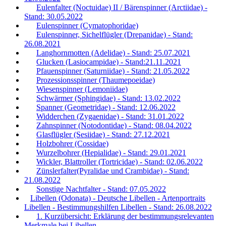
Eulenfalter (Noctuidae) II / Bärenspinner (Arctiidae) -
Stand: 30.05.2022
Eulenspinner (Cymatophoridae)
Eulenspinner, Sichelflügler (Drepanidae) - Stand:
26.08.2021
Langhornmotten (Adelidae) - Stand: 25.07.2021
Glucken (Lasiocampidae) - Stand:21.11.2021
Pfauenspinner (Saturniidae) - Stand: 21.05.2022
Prozessionsspinner (Thaumepoeidae)
Wiesenspinner (Lemoniidae)
Schwärmer (Sphingidae) - Stand: 13.02.2022
Spanner (Geometridae) - Stand: 12.06.2022
Widderchen (Zygaenidae) - Stand: 31.01.2022
Zahnspinner (Notodontidae) - Stand: 08.04.2022
Glasflügler (Sesiidae) - Stand: 27.12.2021
Holzbohrer (Cossidae)
Wurzelbohrer (Hepialidae) - Stand: 29.01.2021
Wickler, Blattroller (Tortricidae) - Stand: 02.06.2022
Zünslerfalter(Pyralidae und Crambidae) - Stand:
21.08.2022
Sonstige Nachtfalter - Stand: 07.05.2022
Libellen (Odonata) - Deutsche Libellen - Artenportraits
Libellen - Bestimmungshilfen Libellen - Stand: 26.08.2022
1. Kurzübersicht: Erklärung der bestimmungsrelevanten
Merkmale bei Libellen