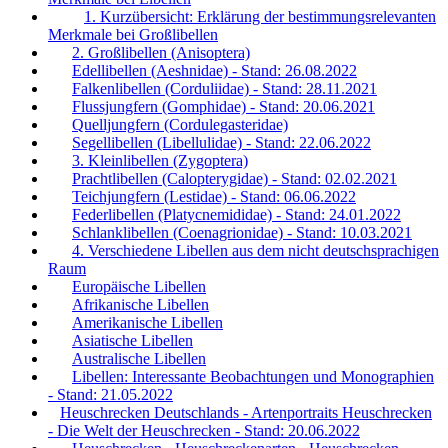
1. Kurzübersicht: Erklärung der bestimmungsrelevanten
Merkmale bei Großlibellen
2. Großlibellen (Anisoptera)
Edellibellen (Aeshnidae) - Stand: 26.08.2022
Falkenlibellen (Corduliidae) - Stand: 28.11.2021
Flussjungfern (Gomphidae) - Stand: 20.06.2021
Quelljungfern (Cordulegasteridae)
Segellibellen (Libellulidae) - Stand: 22.06.2022
3. Kleinlibellen (Zygoptera)
Prachtlibellen (Calopterygidae) - Stand: 02.02.2021
Teichjungfern (Lestidae) - Stand: 06.06.2022
Federlibellen (Platycnemididae) - Stand: 24.01.2022
Schlanklibellen (Coenagrionidae) - Stand: 10.03.2021
4. Verschiedene Libellen aus dem nicht deutschsprachigen
Raum
Europäische Libellen
Afrikanische Libellen
Amerikanische Libellen
Asiatische Libellen
Australische Libellen
Libellen: Interessante Beobachtungen und Monographien
- Stand: 21.05.2022
Heuschrecken Deutschlands - Artenportraits Heuschrecken
- Die Welt der Heuschrecken - Stand: 20.06.2022