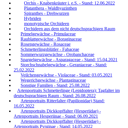
Orchis - Knabenkräuter i. e.S. - Stand: 12.06.2022
Platanthera - Waldhyazinthen
Spiranthes - Drehwurzen
Hybriden
monotypische Orchideen
Orchideen aus dem nicht deutschsprachigen Raum
Primelgewächse - Primulaceae
Raublattgewächse - Boraginaceae
Rosengewächse - Rosaceae
Schmetterlingsblütler - Fabaceae
Sommerwurzgewächse - Orobanchaceae
Spargelgewächse - Asparagaceae - Stand: 15.04.2021
Storchschnabelgewächse - Geraniaceae - Stand:
25.02.2022
Veilchengewächse - Violaceae - Stand: 03.05.2021
Wegerichgewächse - Plantaginaceae
Sonstige Familien - Stand: 25.08.2022
Artenportraits Schmetterlinge (Lepidoptera): Tagfalter im
deutschsprachigen Raum - Stand: 26.08.2022
Artenportraits Ritterfalter (Papilionidae) Stand:
16.05.2022
Artenportraits Dickkopffalter (Hesperiidae) -
Artenportraits Hesperiinae - Stand: 06.09.2021
Artenportraits Dickkopffalter (Hesperiidae) -
Artenportraits Pyrginae - Stand: 14.05.2022