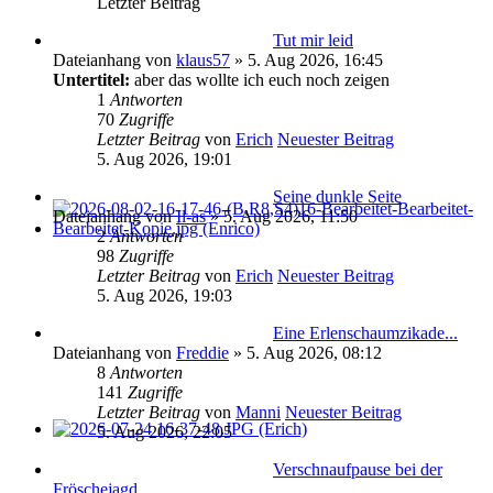
Letzter Beitrag
Tut mir leid
Dateianhang
von
klaus57
» 5. Aug 2026, 16:45
Untertitel:
aber das wollte ich euch noch zeigen
1
Antworten
70
Zugriffe
Letzter Beitrag
von
Erich
Neuester Beitrag
5. Aug 2026, 19:01
Seine dunkle Seite
Dateianhang
von
Il-as
» 5. Aug 2026, 11:50
2
Antworten
98
Zugriffe
Letzter Beitrag
von
Erich
Neuester Beitrag
5. Aug 2026, 19:03
Eine Erlenschaumzikade...
Dateianhang
von
Freddie
» 5. Aug 2026, 08:12
8
Antworten
141
Zugriffe
Letzter Beitrag
von
Manni
Neuester Beitrag
5. Aug 2026, 22:05
Verschnaufpause bei der
Fröschejagd