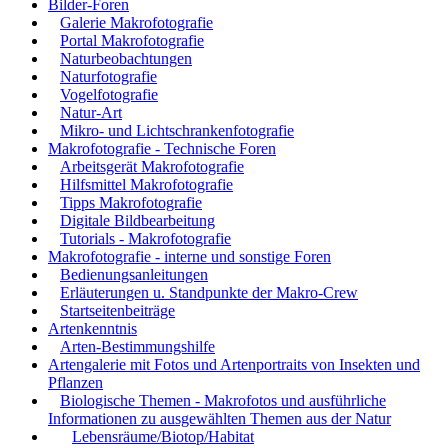
Bilder-Foren
Galerie Makrofotografie
Portal Makrofotografie
Naturbeobachtungen
Naturfotografie
Vogelfotografie
Natur-Art
Mikro- und Lichtschrankenfotografie
Makrofotografie - Technische Foren
Arbeitsgerät Makrofotografie
Hilfsmittel Makrofotografie
Tipps Makrofotografie
Digitale Bildbearbeitung
Tutorials - Makrofotografie
Makrofotografie - interne und sonstige Foren
Bedienungsanleitungen
Erläuterungen u. Standpunkte der Makro-Crew
Startseitenbeiträge
Artenkenntnis
Arten-Bestimmungshilfe
Artengalerie mit Fotos und Artenportraits von Insekten und
Pflanzen
Biologische Themen - Makrofotos und ausführliche
Informationen zu ausgewählten Themen aus der Natur
Lebensräume/Biotop/Habitat