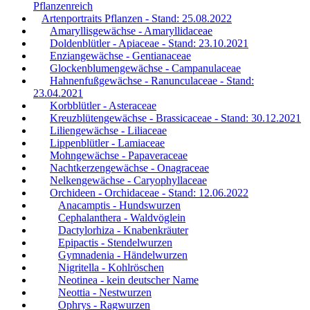
Pflanzenreich
Artenportraits Pflanzen - Stand: 25.08.2022
Amaryllisgewächse - Amaryllidaceae
Doldenblütler - Apiaceae - Stand: 23.10.2021
Enziangewächse - Gentianaceae
Glockenblumengewächse - Campanulaceae
Hahnenfußgewächse - Ranunculaceae - Stand:
23.04.2021
Korbblütler - Asteraceae
Kreuzblütengewächse - Brassicaceae - Stand: 30.12.2021
Liliengewächse - Liliaceae
Lippenblütler - Lamiaceae
Mohngewächse - Papaveraceae
Nachtkerzengewächse - Onagraceae
Nelkengewächse - Caryophyllaceae
Orchideen - Orchidaceae - Stand: 12.06.2022
Anacamptis - Hundswurzen
Cephalanthera - Waldvöglein
Dactylorhiza - Knabenkräuter
Epipactis - Stendelwurzen
Gymnadenia - Händelwurzen
Nigritella - Kohlröschen
Neotinea - kein deutscher Name
Neottia - Nestwurzen
Ophrys - Ragwurzen