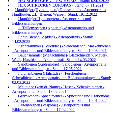
HEUSCHRECKEN der SCHWEIZ - Stand: 02.03.2022
HEUSCHRECKEN EUROPAS - Stand: 07.11.2021
Hautflügler (Hymenoptera) Deutschlands - Artenportraits
Hautflügler, z.B. Bienen, Wespen- Stand: 19.12.2022
Hautflügler Hymenoptera - Artenportraits und
Bildersammlungen
1. Taillenwespen (Apocrita) -Artenportraits und
Bildersammlungen
Echte Bienen (Apidae) - Artenportraits - Stand:
14.02.2022
Kropfsammler (Colletidae) - Seidenbienen, Maskenbienen
- Artenportraits und Bildersammlungen - Stand: 19.08.2021
Bauchsammler (Megachilidae)- Blattschneider-, Mauer-,
Woll-, Harzbienen- Artenportraits-Stand: 14.03.2022
Sandbienen (Andrenidae) - Sandbienen - Artenportraits
und Bildersammlungen - Stand: 17.05.2021
Furchenbienen (Halictidae) - Furchenbienen,
Schmalbienen - Artenportraits und Bildersammlungen - Stand:
02.03.2022
Melittidae (kein dt. Name) - Hosen-, Schenkelbienen -
Artenportraits - Stand: 18.02.2021
Grabwespen (Spheciformes) - Sphecidae und Crabonidae
- Artenportraits und Bildersammlungen - Stand: 19.01.2022
Faltenwespen (Vespidae) - Artenportraits und
Bildersammlungen - Stand: 17.04.2022