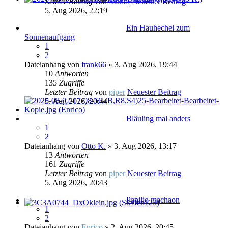
Letzter Beitrag
von
Manni
Neuester Beitrag
5. Aug 2026, 22:19
Ein Hauhechel zum
Sonnenaufgang
1
2
Dateianhang
von
frank66
» 3. Aug 2026, 19:44
10
Antworten
135
Zugriffe
Letzter Beitrag
von
piper
Neuester Beitrag
5. Aug 2026, 20:44
Bläuling mal anders
1
2
Dateianhang
von
Otto K.
» 3. Aug 2026, 13:17
13
Antworten
161
Zugriffe
Letzter Beitrag
von
piper
Neuester Beitrag
5. Aug 2026, 20:43
Papilio machaon
1
2
Dateianhang
von
Enrico
» 2. Aug 2026, 20:45