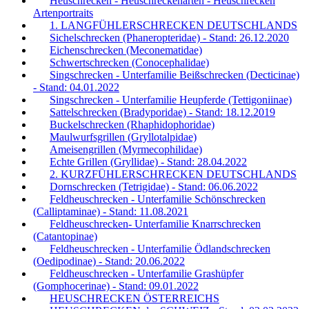
Heuschrecken - Heuschreckenarten - Heuschrecken
Artenportraits
1. LANGFÜHLERSCHRECKEN DEUTSCHLANDS
Sichelschrecken (Phaneropteridae) - Stand: 26.12.2020
Eichenschrecken (Meconematidae)
Schwertschrecken (Conocephalidae)
Singschrecken - Unterfamilie Beißschrecken (Decticinae)
- Stand: 04.01.2022
Singschrecken - Unterfamilie Heupferde (Tettigoniinae)
Sattelschrecken (Bradyporidae) - Stand: 18.12.2019
Buckelschrecken (Rhaphidophoridae)
Maulwurfsgrillen (Gryllotalpidae)
Ameisengrillen (Myrmecophilidae)
Echte Grillen (Gryllidae) - Stand: 28.04.2022
2. KURZFÜHLERSCHRECKEN DEUTSCHLANDS
Dornschrecken (Tetrigidae) - Stand: 06.06.2022
Feldheuschrecken - Unterfamilie Schönschrecken
(Calliptaminae) - Stand: 11.08.2021
Feldheuschrecken- Unterfamilie Knarrschrecken
(Catantopinae)
Feldheuschrecken - Unterfamilie Ödlandschrecken
(Oedipodinae) - Stand: 20.06.2022
Feldheuschrecken - Unterfamilie Grashüpfer
(Gomphocerinae) - Stand: 09.01.2022
HEUSCHRECKEN ÖSTERREICHS