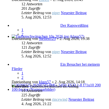
12
Antworten
201
Zugriffe
Letzter Beitrag
von
piper
Neuester Beitrag
5. Aug 2026, 12:53
Der Rapsweißling
1
2
Dateianhang
von
Steffen123
» 2. Aug 2026, 19:38
12
Antworten
121
Zugriffe
Letzter Beitrag
von
piper
Neuester Beitrag
5. Aug 2026, 12:52
Ein Besucher bei meinem
Flieder
1
2
Dateianhang
von
klaus57
» 2. Aug 2026, 14:18
Untertitel:
Taubenschwänzchen im Anflug
19
Antworten
225
Zugriffe
Letzter Beitrag
von
rincewind
Neuester Beitrag
4. Aug 2026, 21:22