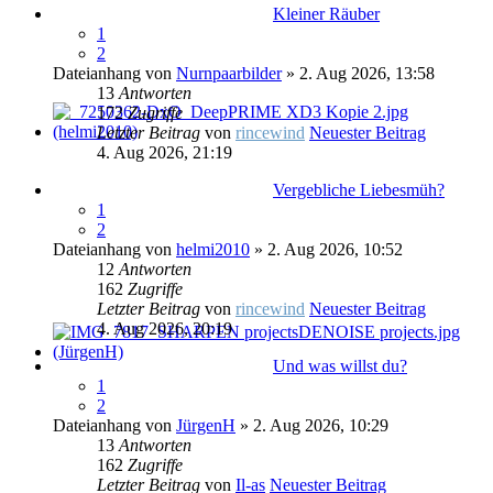
Kleiner Räuber
1
2
Dateianhang
von
Nurnpaarbilder
» 2. Aug 2026, 13:58
13
Antworten
172
Zugriffe
Letzter Beitrag
von
rincewind
Neuester Beitrag
4. Aug 2026, 21:19
Vergebliche Liebesmüh?
1
2
Dateianhang
von
helmi2010
» 2. Aug 2026, 10:52
12
Antworten
162
Zugriffe
Letzter Beitrag
von
rincewind
Neuester Beitrag
4. Aug 2026, 20:19
Und was willst du?
1
2
Dateianhang
von
JürgenH
» 2. Aug 2026, 10:29
13
Antworten
162
Zugriffe
Letzter Beitrag
von
Il-as
Neuester Beitrag