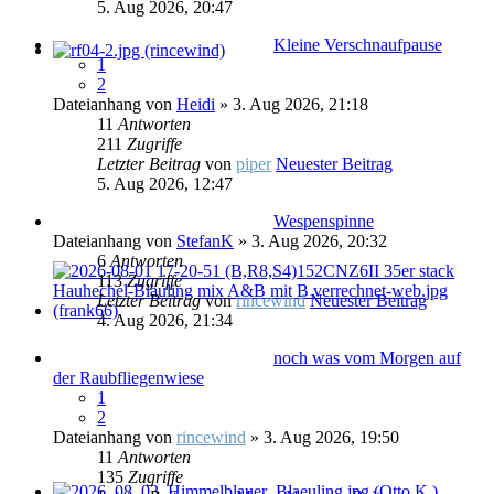
5. Aug 2026, 20:47
Kleine Verschnaufpause
1
2
Dateianhang
von
Heidi
» 3. Aug 2026, 21:18
11
Antworten
211
Zugriffe
Letzter Beitrag
von
piper
Neuester Beitrag
5. Aug 2026, 12:47
Wespenspinne
Dateianhang
von
StefanK
» 3. Aug 2026, 20:32
6
Antworten
113
Zugriffe
Letzter Beitrag
von
rincewind
Neuester Beitrag
4. Aug 2026, 21:34
noch was vom Morgen auf
der Raubfliegenwiese
1
2
Dateianhang
von
rincewind
» 3. Aug 2026, 19:50
11
Antworten
135
Zugriffe