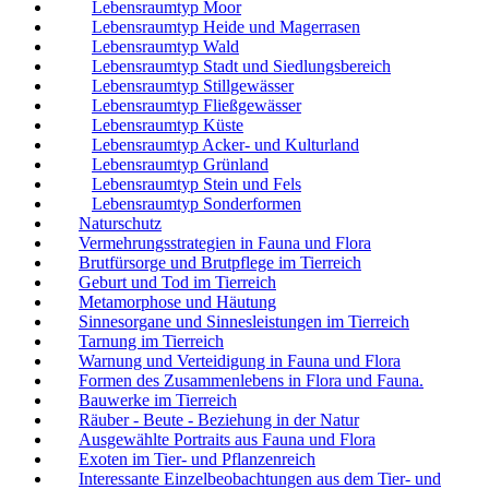
Lebensraumtyp Moor
Lebensraumtyp Heide und Magerrasen
Lebensraumtyp Wald
Lebensraumtyp Stadt und Siedlungsbereich
Lebensraumtyp Stillgewässer
Lebensraumtyp Fließgewässer
Lebensraumtyp Küste
Lebensraumtyp Acker- und Kulturland
Lebensraumtyp Grünland
Lebensraumtyp Stein und Fels
Lebensraumtyp Sonderformen
Naturschutz
Vermehrungsstrategien in Fauna und Flora
Brutfürsorge und Brutpflege im Tierreich
Geburt und Tod im Tierreich
Metamorphose und Häutung
Sinnesorgane und Sinnesleistungen im Tierreich
Tarnung im Tierreich
Warnung und Verteidigung in Fauna und Flora
Formen des Zusammenlebens in Flora und Fauna.
Bauwerke im Tierreich
Räuber - Beute - Beziehung in der Natur
Ausgewählte Portraits aus Fauna und Flora
Exoten im Tier- und Pflanzenreich
Interessante Einzelbeobachtungen aus dem Tier- und