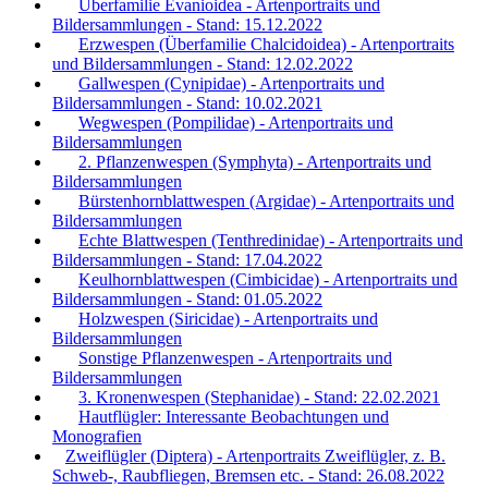
Überfamilie Evanioidea - Artenportraits und
Bildersammlungen - Stand: 15.12.2022
Erzwespen (Überfamilie Chalcidoidea) - Artenportraits
und Bildersammlungen - Stand: 12.02.2022
Gallwespen (Cynipidae) - Artenportraits und
Bildersammlungen - Stand: 10.02.2021
Wegwespen (Pompilidae) - Artenportraits und
Bildersammlungen
2. Pflanzenwespen (Symphyta) - Artenportraits und
Bildersammlungen
Bürstenhornblattwespen (Argidae) - Artenportraits und
Bildersammlungen
Echte Blattwespen (Tenthredinidae) - Artenportraits und
Bildersammlungen - Stand: 17.04.2022
Keulhornblattwespen (Cimbicidae) - Artenportraits und
Bildersammlungen - Stand: 01.05.2022
Holzwespen (Siricidae) - Artenportraits und
Bildersammlungen
Sonstige Pflanzenwespen - Artenportraits und
Bildersammlungen
3. Kronenwespen (Stephanidae) - Stand: 22.02.2021
Hautflügler: Interessante Beobachtungen und
Monografien
Zweiflügler (Diptera) - Artenportraits Zweiflügler, z. B.
Schweb-, Raubfliegen, Bremsen etc. - Stand: 26.08.2022