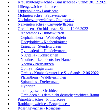
Kreuzblütengewächse - Brassicaceae - Stand: 30.12.2021
Liliengewächse - Liliaceae
Lippenblütler - Lamiaceae
Mohngewächse - Papaveraceae
Nachtkerzengewächse - Onagraceae
Nelkengewächse - Caryophyllaceae
Orchideen - Orchidaceae - Stand: 12.06.2022
Anacamptis - Hundswurzen
Cephalanthera - Waldvöglein
Dactylorhiza - Knabenkräuter
Epipactis - Stendelwurzen
Gymnadenia - Händelwurzen
Nigritella - Kohlröschen
Neotinea - kein deutscher Name
Neottia - Nestwurzen
Ophrys - Ragwurzen
Orchis - Knabenkräuter i. e.S. - Stand: 12.06.2022
Platanthera - Waldhyazinthen
Spiranthes - Drehwurzen
Hybriden
monotypische Orchideen
Orchideen aus dem nicht deutschsprachigen Raum
Primelgewächse - Primulaceae
Raublattgewächse - Boraginaceae
Rosengewächse - Rosaceae