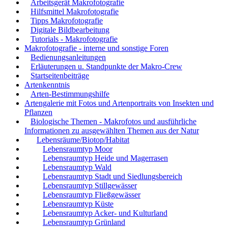
Arbeitsgerät Makrofotografie
Hilfsmittel Makrofotografie
Tipps Makrofotografie
Digitale Bildbearbeitung
Tutorials - Makrofotografie
Makrofotografie - interne und sonstige Foren
Bedienungsanleitungen
Erläuterungen u. Standpunkte der Makro-Crew
Startseitenbeiträge
Artenkenntnis
Arten-Bestimmungshilfe
Artengalerie mit Fotos und Artenportraits von Insekten und
Pflanzen
Biologische Themen - Makrofotos und ausführliche
Informationen zu ausgewählten Themen aus der Natur
Lebensräume/Biotop/Habitat
Lebensraumtyp Moor
Lebensraumtyp Heide und Magerrasen
Lebensraumtyp Wald
Lebensraumtyp Stadt und Siedlungsbereich
Lebensraumtyp Stillgewässer
Lebensraumtyp Fließgewässer
Lebensraumtyp Küste
Lebensraumtyp Acker- und Kulturland
Lebensraumtyp Grünland