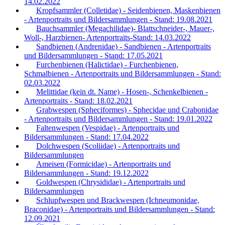
14.02.2022
Kropfsammler (Colletidae) - Seidenbienen, Maskenbienen
- Artenportraits und Bildersammlungen - Stand: 19.08.2021
Bauchsammler (Megachilidae)- Blattschneider-, Mauer-,
Woll-, Harzbienen- Artenportraits-Stand: 14.03.2022
Sandbienen (Andrenidae) - Sandbienen - Artenportraits
und Bildersammlungen - Stand: 17.05.2021
Furchenbienen (Halictidae) - Furchenbienen,
Schmalbienen - Artenportraits und Bildersammlungen - Stand:
02.03.2022
Melittidae (kein dt. Name) - Hosen-, Schenkelbienen -
Artenportraits - Stand: 18.02.2021
Grabwespen (Spheciformes) - Sphecidae und Crabonidae
- Artenportraits und Bildersammlungen - Stand: 19.01.2022
Faltenwespen (Vespidae) - Artenportraits und
Bildersammlungen - Stand: 17.04.2022
Dolchwespen (Scoliidae) - Artenportraits und
Bildersammlungen
Ameisen (Formicidae) - Artenportraits und
Bildersammlungen - Stand: 19.12.2022
Goldwespen (Chrysididae) - Artenportraits und
Bildersammlungen
Schlupfwespen und Brackwespen (Ichneumonidae,
Braconidae) - Artenportraits und Bildersammlungen - Stand:
12.09.2021