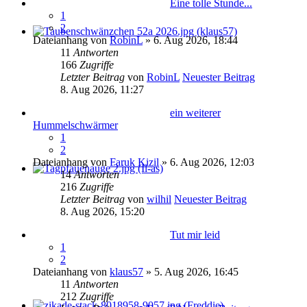
Eine tolle Stunde...
1
2
Dateianhang
von
RobinL
» 6. Aug 2026, 18:44
11
Antworten
166
Zugriffe
Letzter Beitrag
von
RobinL
Neuester Beitrag
8. Aug 2026, 11:27
ein weiterer
Hummelschwärmer
1
2
Dateianhang
von
Faruk Kizil
» 6. Aug 2026, 12:03
14
Antworten
216
Zugriffe
Letzter Beitrag
von
wilhil
Neuester Beitrag
8. Aug 2026, 15:20
Tut mir leid
1
2
Dateianhang
von
klaus57
» 5. Aug 2026, 16:45
11
Antworten
212
Zugriffe