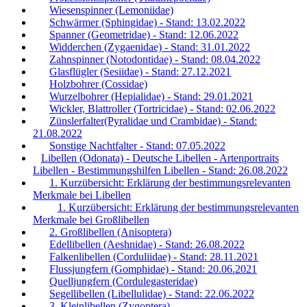
Wiesenspinner (Lemoniidae)
Schwärmer (Sphingidae) - Stand: 13.02.2022
Spanner (Geometridae) - Stand: 12.06.2022
Widderchen (Zygaenidae) - Stand: 31.01.2022
Zahnspinner (Notodontidae) - Stand: 08.04.2022
Glasflügler (Sesiidae) - Stand: 27.12.2021
Holzbohrer (Cossidae)
Wurzelbohrer (Hepialidae) - Stand: 29.01.2021
Wickler, Blattroller (Tortricidae) - Stand: 02.06.2022
Zünslerfalter(Pyralidae und Crambidae) - Stand:
21.08.2022
Sonstige Nachtfalter - Stand: 07.05.2022
Libellen (Odonata) - Deutsche Libellen - Artenportraits
Libellen - Bestimmungshilfen Libellen - Stand: 26.08.2022
1. Kurzübersicht: Erklärung der bestimmungsrelevanten
Merkmale bei Libellen
1. Kurzübersicht: Erklärung der bestimmungsrelevanten
Merkmale bei Großlibellen
2. Großlibellen (Anisoptera)
Edellibellen (Aeshnidae) - Stand: 26.08.2022
Falkenlibellen (Corduliidae) - Stand: 28.11.2021
Flussjungfern (Gomphidae) - Stand: 20.06.2021
Quelljungfern (Cordulegasteridae)
Segellibellen (Libellulidae) - Stand: 22.06.2022
3. Kleinlibellen (Zygoptera)