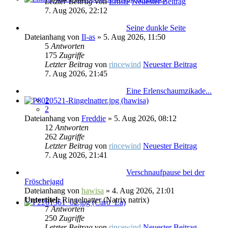
Letzter Beitrag
von
ErnstP
Neuester Beitrag
7. Aug 2026, 22:12
Seine dunkle Seite
Dateianhang
von
Il-as
» 5. Aug 2026, 11:50
5
Antworten
175
Zugriffe
Letzter Beitrag
von
rincewind
Neuester Beitrag
7. Aug 2026, 21:45
Eine Erlenschaumzikade...
1
2
Dateianhang
von
Freddie
» 5. Aug 2026, 08:12
12
Antworten
262
Zugriffe
Letzter Beitrag
von
rincewind
Neuester Beitrag
7. Aug 2026, 21:41
Verschnaufpause bei der
Fröschejagd
Dateianhang
von
hawisa
» 4. Aug 2026, 21:01
Untertitel:
Ringelnatter (Natrix natrix)
7
Antworten
250
Zugriffe
Letzter Beitrag
von
rincewind
Neuester Beitrag