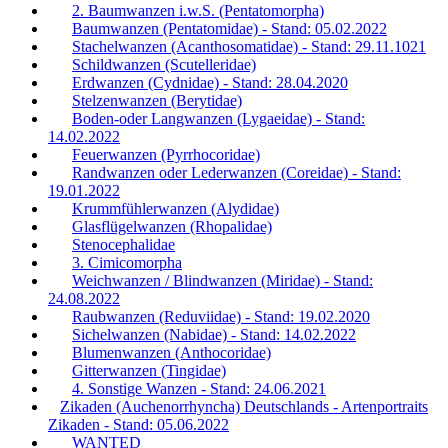
2. Baumwanzen i.w.S. (Pentatomorpha)
Baumwanzen (Pentatomidae) - Stand: 05.02.2022
Stachelwanzen (Acanthosomatidae) - Stand: 29.11.1021
Schildwanzen (Scutelleridae)
Erdwanzen (Cydnidae) - Stand: 28.04.2020
Stelzenwanzen (Berytidae)
Boden-oder Langwanzen (Lygaeidae) - Stand:
14.02.2022
Feuerwanzen (Pyrrhocoridae)
Randwanzen oder Lederwanzen (Coreidae) - Stand:
19.01.2022
Krummfühlerwanzen (Alydidae)
Glasflügelwanzen (Rhopalidae)
Stenocephalidae
3. Cimicomorpha
Weichwanzen / Blindwanzen (Miridae) - Stand:
24.08.2022
Raubwanzen (Reduviidae) - Stand: 19.02.2020
Sichelwanzen (Nabidae) - Stand: 14.02.2022
Blumenwanzen (Anthocoridae)
Gitterwanzen (Tingidae)
4. Sonstige Wanzen - Stand: 24.06.2021
Zikaden (Auchenorrhyncha) Deutschlands - Artenportraits
Zikaden - Stand: 05.06.2022
WANTED