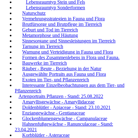
Lebensraumtyp Stein und Fels
Lebensraumtyp Sonderformen
Naturschutz
Vermehrungsstrategien in Fauna und Flora
Brutfürsorge und Brutpflege im Tierreich
Geburt und Tod im Tierreich
Metamorphose und Häutung
Sinnesorgane und Sinnesleistungen im Tierreich
Tarnung im Tierreich
Warnung und Verteidigung in Fauna und Flora
Formen des Zusammenlebens in Flora und Fauna.
Bauwerke im Tierreich
Räuber - Beute - Beziehung in der Natur
Ausgewählte Portraits aus Fauna und Flora
Exoten im Tier- und Pflanzenreich
Interessante Einzelbeobachtungen aus dem Tier- und
Pflanzenreich
Artenportraits Pflanzen - Stand: 25.08.2022
Amaryllisgewächse - Amaryllidaceae
Doldenblütler - Apiaceae - Stand: 23.10.2021
Enziangewächse - Gentianaceae
Glockenblumengewächse - Campanulaceae
Hahnenfußgewächse - Ranunculaceae - Stand:
23.04.2021
Korbblütler - Asteraceae