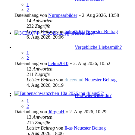
1
2
Dateianhang
von
Nurnpaarbilder
» 2. Aug 2026, 13:58
14
Antworten
232
Zugriffe
Letzter Beitrag
von
helmi2010
Neuester Beitrag
6. Aug 2026, 20:06
Vergebliche Liebesmüh?
1
2
Dateianhang
von
helmi2010
» 2. Aug 2026, 10:52
12
Antworten
211
Zugriffe
Letzter Beitrag
von
rincewind
Neuester Beitrag
4. Aug 2026, 20:19
Und was willst du?
1
2
Dateianhang
von
JürgenH
» 2. Aug 2026, 10:29
13
Antworten
215
Zugriffe
Letzter Beitrag
von
Il-as
Neuester Beitrag
5. Aug 2026, 18:06