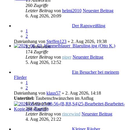
13
Antworten
260
Zugriffe
Letzter Beitrag
von
helmi2010
Neuester Beitrag
6. Aug 2026, 20:09
Der Rapsweißling
1
2
Dateianhang
von
Steffen123
» 2. Aug 2026, 19:38
12
Antworten
174
Zugriffe
Letzter Beitrag
von
piper
Neuester Beitrag
5. Aug 2026, 12:52
Ein Besucher bei meinem
Flieder
1
2
Dateianhang
von
klaus57
» 2. Aug 2026, 14:18
Untertitel:
Taubenschwänzchen im Anflug
19
Antworten
288
Zugriffe
Letzter Beitrag
von
rincewind
Neuester Beitrag
4. Aug 2026, 21:22
Kleiner Räuber