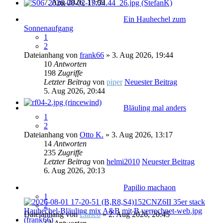
7. Aug 2026, 17:09
Ein Hauhechel zum
Sonnenaufgang
1
2
Dateianhang
von
frank66
» 3. Aug 2026, 19:44
10
Antworten
198
Zugriffe
Letzter Beitrag
von
piper
Neuester Beitrag
5. Aug 2026, 20:44
Bläuling mal anders
1
2
Dateianhang
von
Otto K.
» 3. Aug 2026, 13:17
14
Antworten
235
Zugriffe
Letzter Beitrag
von
helmi2010
Neuester Beitrag
6. Aug 2026, 20:13
Papilio machaon
1
2
Dateianhang
von
Enrico
» 2. Aug 2026, 20:45