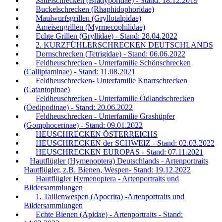
Sattelschrecken (Bradyporidae) - Stand: 18.12.2019
Buckelschrecken (Rhaphidophoridae)
Maulwurfsgrillen (Gryllotalpidae)
Ameisengrillen (Myrmecophilidae)
Echte Grillen (Gryllidae) - Stand: 28.04.2022
2. KURZFÜHLERSCHRECKEN DEUTSCHLANDS
Dornschrecken (Tetrigidae) - Stand: 06.06.2022
Feldheuschrecken - Unterfamilie Schönschrecken
(Calliptaminae) - Stand: 11.08.2021
Feldheuschrecken- Unterfamilie Knarrschrecken
(Catantopinae)
Feldheuschrecken - Unterfamilie Ödlandschrecken
(Oedipodinae) - Stand: 20.06.2022
Feldheuschrecken - Unterfamilie Grashüpfer
(Gomphocerinae) - Stand: 09.01.2022
HEUSCHRECKEN ÖSTERREICHS
HEUSCHRECKEN der SCHWEIZ - Stand: 02.03.2022
HEUSCHRECKEN EUROPAS - Stand: 07.11.2021
Hautflügler (Hymenoptera) Deutschlands - Artenportraits
Hautflügler, z.B. Bienen, Wespen- Stand: 19.12.2022
Hautflügler Hymenoptera - Artenportraits und
Bildersammlungen
1. Taillenwespen (Apocrita) -Artenportraits und
Bildersammlungen
Echte Bienen (Apidae) - Artenportraits - Stand: