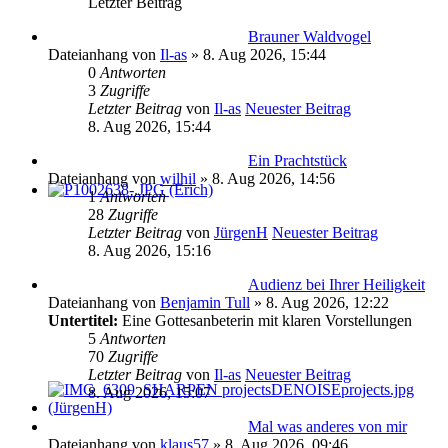
Letzter Beitrag
Brauner Waldvogel
Dateianhang
von
Il-as
» 8. Aug 2026, 15:44
0
Antworten
3
Zugriffe
Letzter Beitrag
von
Il-as
Neuester Beitrag
8. Aug 2026, 15:44
Ein Prachtstück
Dateianhang
von
wilhil
» 8. Aug 2026, 14:56
1
Antworten
28
Zugriffe
Letzter Beitrag
von
JürgenH
Neuester Beitrag
8. Aug 2026, 15:16
Audienz bei Ihrer Heiligkeit
Dateianhang
von
Benjamin Tull
» 8. Aug 2026, 12:22
Untertitel:
Eine Gottesanbeterin mit klaren Vorstellungen
5
Antworten
70
Zugriffe
Letzter Beitrag
von
Il-as
Neuester Beitrag
8. Aug 2026, 15:07
Mal was anderes von mir
Dateianhang
von
klaus57
» 8. Aug 2026, 09:46