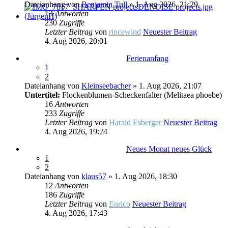
Dateianhang
von
Benjamin Tull
» 1. Aug 2026, 21:29
13
Antworten
230
Zugriffe
Letzter Beitrag
von
rincewind
Neuester Beitrag
4. Aug 2026, 20:01
Ferienanfang
1
2
Dateianhang
von
Kleinseebacher
» 1. Aug 2026, 21:07
Untertitel:
Flockenblumen-Scheckenfalter (Melitaea phoebe)
16
Antworten
233
Zugriffe
Letzter Beitrag
von
Harald Esberger
Neuester Beitrag
4. Aug 2026, 19:24
Neues Monat neues Glück
1
2
Dateianhang
von
klaus57
» 1. Aug 2026, 18:30
12
Antworten
186
Zugriffe
Letzter Beitrag
von
Enrico
Neuester Beitrag
4. Aug 2026, 17:43