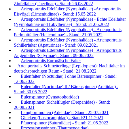
Zipfelfalter (Theclinae) - Stand: 26.08.2022
Artenportraits Edelfalter (Nymphalidae) -Artenportraits
Eisvögel (Limenitidinae) - Stand: 15.05.2022
Artenportraits Edelfalter (Nymphalidae) - Echte Edelfalter
(Nymphalinae und Libytheinae) - Stand: 21.05.2022
Artenportraits Edelfalter (Nymphalidae) - Artenportraits
Perlmuttfalter (Heliconiinae) - Stand: 21.05.2022
Artenportraits Edelfalter (Nymphalidae) - Artenportraits
Schillerfalter (Apaturinae) - Stand: 09.02.2021
Artenportraits Edelfalter (Nymphalidae) - Artenportraits
Augenfalter (Satyrinae) - Stand: 09.06.2022
Artenportraits Europäische Falter
Artenportraits Schmetterlinge (Lepidoptera): Nachtfalter im
deutschsprachigen Raum - Stand: 21.08.2022
Eulenfalter (Noctuidae) I ohne Bärenspinner - Stand:
12.06.2022
Eulenfalter (Noctuidae) II / Bärenspinner (Arctiidae) -
Stand: 30.05.2022
Eulenspinner (Cymatophoridae)
Eulenspinner, Sichelflügler (Drepanidae) - Stand:
26.08.2021
Langhornmotten (Adelidae) - Stand: 25.07.2021
Glucken (Lasiocampidae) - Stand:21.11.2021
Pfauenspinner (Saturniidae) - Stand: 21.05.2022
Prozessionsspinner (Thaumepoeidae)