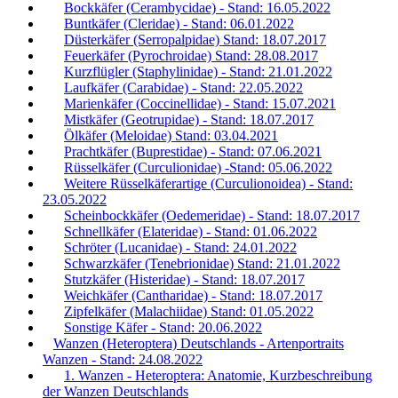
Bockkäfer (Cerambycidae) - Stand: 16.05.2022
Buntkäfer (Cleridae) - Stand: 06.01.2022
Düsterkäfer (Serropalpidae) Stand: 18.07.2017
Feuerkäfer (Pyrochroidae) Stand: 28.08.2017
Kurzflügler (Staphylinidae) - Stand: 21.01.2022
Laufkäfer (Carabidae) - Stand: 22.05.2022
Marienkäfer (Coccinellidae) - Stand: 15.07.2021
Mistkäfer (Geotrupidae) - Stand: 18.07.2017
Ölkäfer (Meloidae) Stand: 03.04.2021
Prachtkäfer (Buprestidae) - Stand: 07.06.2021
Rüsselkäfer (Curculionidae) -Stand: 05.06.2022
Weitere Rüsselkäferartige (Curculionoidea) - Stand:
23.05.2022
Scheinbockkäfer (Oedemeridae) - Stand: 18.07.2017
Schnellkäfer (Elateridae) - Stand: 01.06.2022
Schröter (Lucanidae) - Stand: 24.01.2022
Schwarzkäfer (Tenebrionidae) Stand: 21.01.2022
Stutzkäfer (Histeridae) - Stand: 18.07.2017
Weichkäfer (Cantharidae) - Stand: 18.07.2017
Zipfelkäfer (Malachiidae) Stand: 01.05.2022
Sonstige Käfer - Stand: 20.06.2022
Wanzen (Heteroptera) Deutschlands - Artenportraits
Wanzen - Stand: 24.08.2022
1. Wanzen - Heteroptera: Anatomie, Kurzbeschreibung
der Wanzen Deutschlands