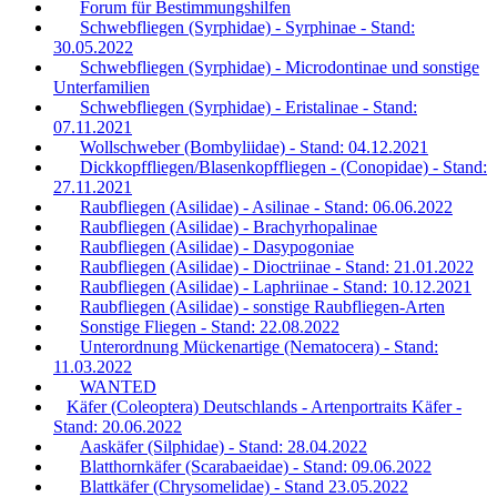
Forum für Bestimmungshilfen
Schwebfliegen (Syrphidae) - Syrphinae - Stand:
30.05.2022
Schwebfliegen (Syrphidae) - Microdontinae und sonstige
Unterfamilien
Schwebfliegen (Syrphidae) - Eristalinae - Stand:
07.11.2021
Wollschweber (Bombyliidae) - Stand: 04.12.2021
Dickkopffliegen/Blasenkopffliegen - (Conopidae) - Stand:
27.11.2021
Raubfliegen (Asilidae) - Asilinae - Stand: 06.06.2022
Raubfliegen (Asilidae) - Brachyrhopalinae
Raubfliegen (Asilidae) - Dasypogoniae
Raubfliegen (Asilidae) - Dioctriinae - Stand: 21.01.2022
Raubfliegen (Asilidae) - Laphriinae - Stand: 10.12.2021
Raubfliegen (Asilidae) - sonstige Raubfliegen-Arten
Sonstige Fliegen - Stand: 22.08.2022
Unterordnung Mückenartige (Nematocera) - Stand:
11.03.2022
WANTED
Käfer (Coleoptera) Deutschlands - Artenportraits Käfer -
Stand: 20.06.2022
Aaskäfer (Silphidae) - Stand: 28.04.2022
Blatthornkäfer (Scarabaeidae) - Stand: 09.06.2022
Blattkäfer (Chrysomelidae) - Stand 23.05.2022