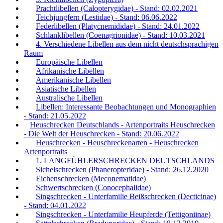
Prachtlibellen (Calopterygidae) - Stand: 02.02.2021
Teichjungfern (Lestidae) - Stand: 06.06.2022
Federlibellen (Platycnemididae) - Stand: 24.01.2022
Schlanklibellen (Coenagrionidae) - Stand: 10.03.2021
4. Verschiedene Libellen aus dem nicht deutschsprachigen
Raum
Europäische Libellen
Afrikanische Libellen
Amerikanische Libellen
Asiatische Libellen
Australische Libellen
Libellen: Interessante Beobachtungen und Monographien
- Stand: 21.05.2022
Heuschrecken Deutschlands - Artenportraits Heuschrecken
- Die Welt der Heuschrecken - Stand: 20.06.2022
Heuschrecken - Heuschreckenarten - Heuschrecken
Artenportraits
1. LANGFÜHLERSCHRECKEN DEUTSCHLANDS
Sichelschrecken (Phaneropteridae) - Stand: 26.12.2020
Eichenschrecken (Meconematidae)
Schwertschrecken (Conocephalidae)
Singschrecken - Unterfamilie Beißschrecken (Decticinae)
- Stand: 04.01.2022
Singschrecken - Unterfamilie Heupferde (Tettigoniinae)