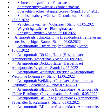
Schmetterlingsblütler - Fabaceae
Sommerwurzgewächse - Orobanchaceae
Spargelgewächse - Asparagaceae - Stand: 15.04.2021
Storchschnabelgewächse - Geraniaceae - Stand:
25.02.2022
Veilchengewächse - Violaceae - Stand: 03.05.2021
Wegerichgewächse - Plantaginaceae
Sonstige Familien - Stand: 25.08.2022
Artenportraits Schmetterlinge (Lepidoptera): Tagfalter im
deutschsprachigen Raum - Stand: 26.08.2022
Artenportraits Ritterfalter (Papilionidae) Stand:
16.05.2022
Artenportraits Dickkopffalter (Hesperiidae) -
Artenportraits Hesperiinae - Stand: 06.09.2021
Artenportraits Dickkopffalter (Hesperiidae) -
Artenportraits Pyrginae - Stand: 14.05.2022
Artenportraits Weißlinge (Pieridae) - Artenportraits
Weißlinge (Pierina e) - Stand: 12.06.2022
Artenportrait Weißlinge (Pieridae) - Artenportraits
Gelblinge (Coliadinae) - Stand: 02.02.2021
Artenportraits Bläulinge (Lycaenidae) - Artenportraits
"Echte Bläulinge" (Polyommatinae) - Stand: 16.05.2022
Artenportraits Bläulinge (Lycaenidae) - Artenportraits
Feuerfalter (Lycaeninae) - Stand: 08.03.2021
Artenportraits Bläulinge (Lycaenidae) - Artenportraits