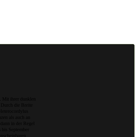
 Mit ihrer dunklen
 Durch die Breite
 Heterocordylus
nzen als auch an
 dann in der Regel
ns bis September
 unscheinbaren