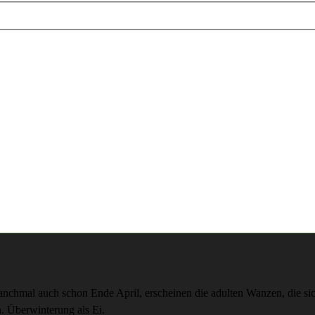
nchmal auch schon Ende April, erscheinen die adulten Wanzen, die si
n. Überwinterung als Ei.