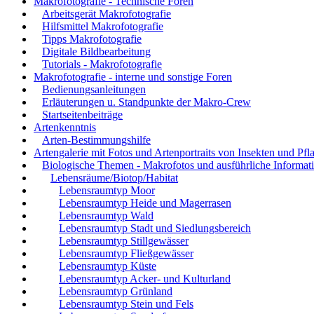
Makrofotografie - Technische Foren
Arbeitsgerät Makrofotografie
Hilfsmittel Makrofotografie
Tipps Makrofotografie
Digitale Bildbearbeitung
Tutorials - Makrofotografie
Makrofotografie - interne und sonstige Foren
Bedienungsanleitungen
Erläuterungen u. Standpunkte der Makro-Crew
Startseitenbeiträge
Artenkenntnis
Arten-Bestimmungshilfe
Artengalerie mit Fotos und Artenportraits von Insekten und Pfl
Biologische Themen - Makrofotos und ausführliche Informat
Lebensräume/Biotop/Habitat
Lebensraumtyp Moor
Lebensraumtyp Heide und Magerrasen
Lebensraumtyp Wald
Lebensraumtyp Stadt und Siedlungsbereich
Lebensraumtyp Stillgewässer
Lebensraumtyp Fließgewässer
Lebensraumtyp Küste
Lebensraumtyp Acker- und Kulturland
Lebensraumtyp Grünland
Lebensraumtyp Stein und Fels