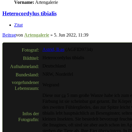
Vorname:
Artengalerie
Heterocordylus tibialis
Zitat
Beitrag
von
Artengalerie
»
5. Jun 2022, 11:39
Astrid, Il-as
(AGFID9734)
Fotograf:
Heterocordylus tibialis
Bildtitel:
Deutschland
Aufnahmeland:
NRW, Nordeifel
Bundesland:
vorgefundener
Wegrand
Lebensraum:
Diese nur
ca
5 mm große Wanze habe ich zum ers
Färbung ist sie scheinbar gut getarnt. Ihr Körpe
des zweiten Fühlergliedes, das zur Spitze leicht
tibialis lebt hauptsächlich an Besenginster, sel
Infos der
kleinen Insekten. Sie besiedelt bevorzugt feuch
Fotografin:
die Imagines, oft sind sie aber auch schon im Ap
sterben die Tiere ab. Ihre Eier überwintern. In