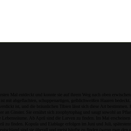
ten Mal entdeckt und konnte sie auf ihrem Weg nach oben erwischen.
r ist mit abgeflachten, schuppenartigen, gelblichweißen Haaren bedeckt.
 verdickt ist, und die bräunlichen Tibien lässt sich diese Art bestimmen.
tener an Ginster. Sie ernährt sich zoophytophag und saugt sowohl an Pfla
te Lebensräume. Ab April sind die Larven zu finden. Im Mai erscheinen
ril zu finden. Kopula und Eiablage erfolgen im Juni und Juli, späteste
 Deutschland sind sie überall und meist häufig zu finden (wenn man den