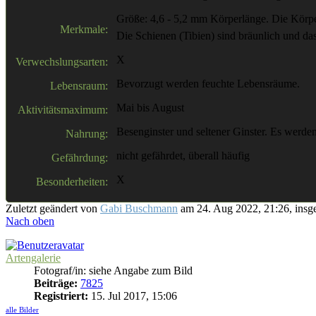
Größe: 4,6 - 5,2 mm Körperlänge. Die Körper
Merkmale:
Die Schienen (Tibien) sind bräunlich und das z
X
Verwechslungsarten:
Bevorzugt werden feuchte Lebensräume.
Lebensraum:
Mai bis August
Aktivitätsmaximum:
Besenginster und seltener Ginster. Es werden
Nahrung:
nicht gefährdet, überall häufig
Gefährdung:
X
Besonderheiten:
Zuletzt geändert von
Gabi Buschmann
am 24. Aug 2022, 21:26, insge
Nach oben
Artengalerie
Fotograf/in: siehe Angabe zum Bild
Beiträge:
7825
Registriert:
15. Jul 2017, 15:06
alle Bilder