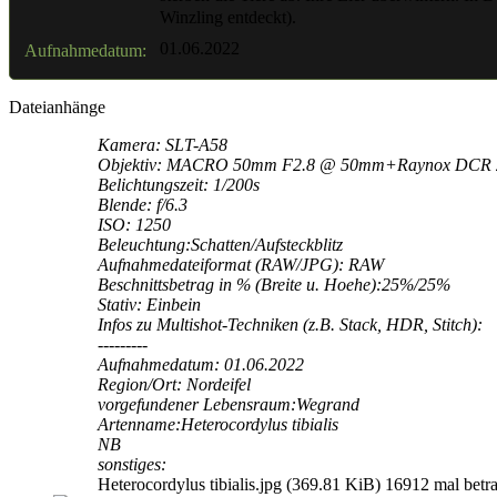
Winzling entdeckt).
01.06.2022
Aufnahmedatum:
Dateianhänge
Kamera: SLT-A58
Objektiv: MACRO 50mm F2.8 @ 50mm+Raynox DCR 
Belichtungszeit: 1/200s
Blende: f/6.3
ISO: 1250
Beleuchtung:Schatten/Aufsteckblitz
Aufnahmedateiformat (RAW/JPG): RAW
Beschnittsbetrag in % (Breite u. Hoehe):25%/25%
Stativ: Einbein
Infos zu Multishot-Techniken (z.B. Stack, HDR, Stitch):
---------
Aufnahmedatum: 01.06.2022
Region/Ort: Nordeifel
vorgefundener Lebensraum:Wegrand
Artenname:Heterocordylus tibialis
NB
sonstiges:
Heterocordylus tibialis.jpg (369.81 KiB) 16912 mal betra