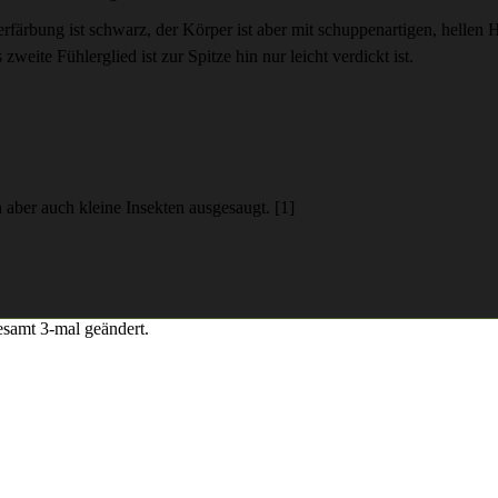
färbung ist schwarz, der Körper ist aber mit schuppenartigen, hellen 
weite Fühlerglied ist zur Spitze hin nur leicht verdickt ist.
 aber auch kleine Insekten ausgesaugt. [1]
samt 3-mal geändert.