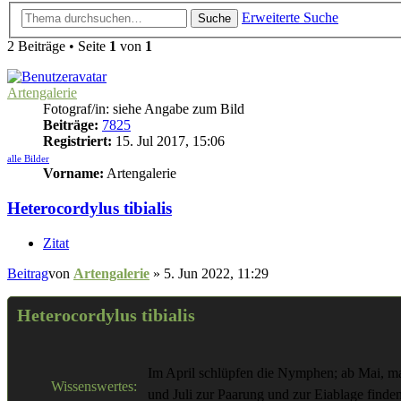
Erweiterte Suche
Suche
2 Beiträge • Seite
1
von
1
Artengalerie
Fotograf/in: siehe Angabe zum Bild
Beiträge:
7825
Registriert:
15. Jul 2017, 15:06
alle Bilder
Vorname:
Artengalerie
Heterocordylus tibialis
Zitat
Beitrag
von
Artengalerie
»
5. Jun 2022, 11:29
Heterocordylus tibialis
Im April schlüpfen die Nymphen; ab Mai, ma
Wissenswertes:
und Juli zur Paarung und zur Eiablage finde