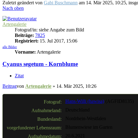
Zuletzt geändert von
Gabi Buschmann
am 14. Mär 2025, 10:25, insge
Nach oben
Artengalerie
Fotograf/in: siehe Angabe zum Bild
Beiträge:
7825
Registriert:
15. Jul 2017, 15:06
alle Bilder
Vorname:
Artengalerie
Cyanus segetum - Kornblume
Zitat
Beitrag
von
Artengalerie
»
14. Mär 2025, 10:26
Hans-Willi (hawisa)
(AGFID8135)
Fotograf:
Deutschland
Aufnahmeland:
Nordrhein-Westfalen
Bundesland:
Blumenwiese im Garten
vorgefundener Lebensraum:
20.6.2021
Aufnahmedatum: