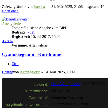
Zuletzt geändert von
hawisa
am 31. Mär 2025, 21:06, insgesamt 10-m
Nach oben
Artengalerie
Fotograf/in: siehe Angabe zum Bild
Beiträge:
7825
Registriert:
15. Jul 2017, 15:06
alle Bilder
Vorname:
Artengalerie
Cyanus segetum - Kornblume
Zitat
Beitrag
von
Artengalerie
»
14. Mär 2025, 10:14
Hans-Willi (hawisa)
(AGFID8135)
Fotograf:
Deutschland
Aufnahmeland:
Nordrhein-Westfalen
Bundesland:
Blumenwiese im Garten
vorgefundener Lebensraum: