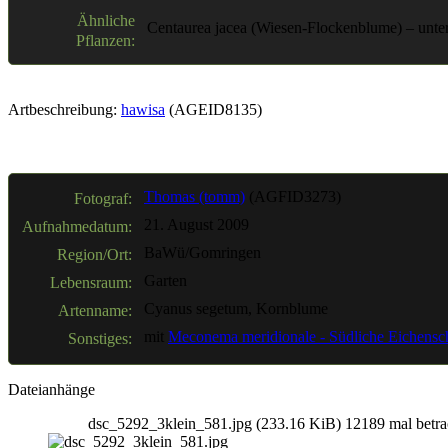
Ähnliche
Centaurea jacea (Wiesen-Flockenblume) – untersc
Pflanzen:
Artbeschreibung:
hawisa
(AGEID8135)
Thomas (tomm)
(AGFID3273)
Fotograf:
21. August 2009
Aufnahmedatum:
BaWü/Gomringen
Region/Ort:
Garten
Lebensraum:
Cyanus segetum, Kornblume
Artenname:
mit
Meconema meridionale - Südliche Eichensc
Sonstiges:
Dateianhänge
dsc_5292_3klein_581.jpg (233.16 KiB) 12189 mal betra