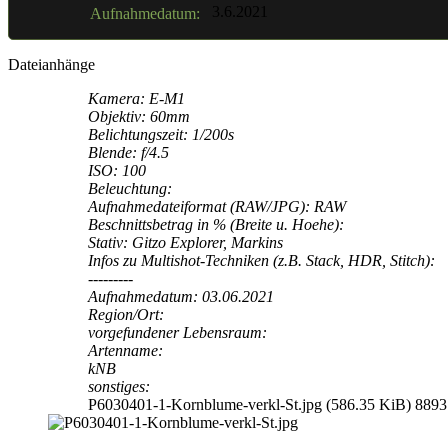
3.6.2021
Aufnahmedatum:
Dateianhänge
Kamera: E-M1
Objektiv: 60mm
Belichtungszeit: 1/200s
Blende: f/4.5
ISO: 100
Beleuchtung:
Aufnahmedateiformat (RAW/JPG): RAW
Beschnittsbetrag in % (Breite u. Hoehe):
Stativ: Gitzo Explorer, Markins
Infos zu Multishot-Techniken (z.B. Stack, HDR, Stitch):
---------
Aufnahmedatum: 03.06.2021
Region/Ort:
vorgefundener Lebensraum:
Artenname:
kNB
sonstiges:
P6030401-1-Kornblume-verkl-St.jpg (586.35 KiB) 8893 