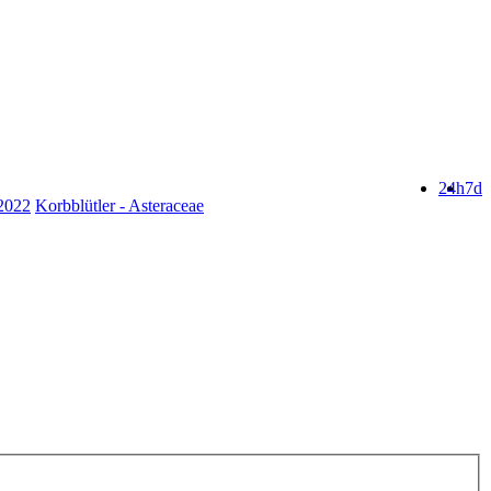
24h
7d
.2022
Korbblütler - Asteraceae