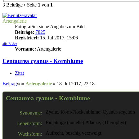
3 Beiträge • Seite
1
von
1
Artengalerie
Fotograf/in: siehe Angabe zum Bild
Beiträge:
7825
Registriert:
15. Jul 2017, 15:06
alle Bilder
Vorname:
Artengalerie
Centaurea cyanus - Kornblume
Zitat
Beitrag
von
Artengalerie
»
18. Jul 2017, 22:18
Centaurea cyanus - Kornblume
Zyane, Korn-Flockenblume; Cyanus segetum
Synonyme:
Einjährige (anuelle) Pflanze, (Therophyt)
Lebensform:
Aufrecht, buschig verzweigt
Wuchsform: