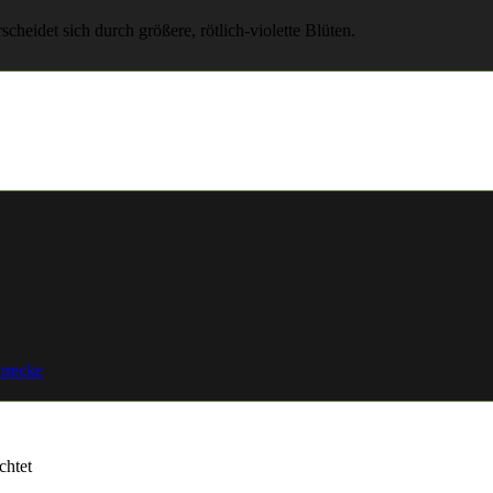
heidet sich durch größere, rötlich-violette Blüten.
hrecke
chtet