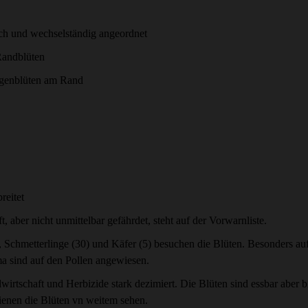
tlich und wechselständig angeordnet
Randblüten
ungenblüten am Rand
reitet
, aber nicht unmittelbar gefährdet, steht auf der Vorwarnliste.
, Schmetterlinge (30) und Käfer (5) besuchen die Blüten. Besonders a
ma sind auf den Pollen angewiesen.
irtschaft und Herbizide stark dezimiert. Die Blüten sind essbar aber bi
ienen die Blüten vn weitem sehen.