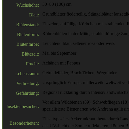
30–80 (100) cm
Wuchshöhe:
Grundblätter fiederteilig, Stängelblätter lanzet
Blatt:
Einzelne, auffällige Körbchen mit strahlenden 
Blütenstand:
Röhrenblüten in der Mitte, strahlenförmige Z
Blütenform:
Leuchtend blau, seltener rosa oder weiß
Blütenfarbe:
Mai bis September
Blütezeit:
Achänen mit Pappus
Frucht:
Getreidefelder, Brachflächen, Wegränder
Lebensraum:
Ursprünglich Europa, mittlerweile weltweit verb
Verbreitung:
Regional rückläufig durch Intensivlandwirtschaft
Gefährdung:
Vor allem Wildbienen (89), Schwebfliegen (18)
Insektenbesucher:
spezialisierte Bienenarten wie Andrena agilissi
Einst typisches Ackerunkraut, heute durch Landw
Besonderheiten:
das UV-Licht der Sonne reflektieren, können B