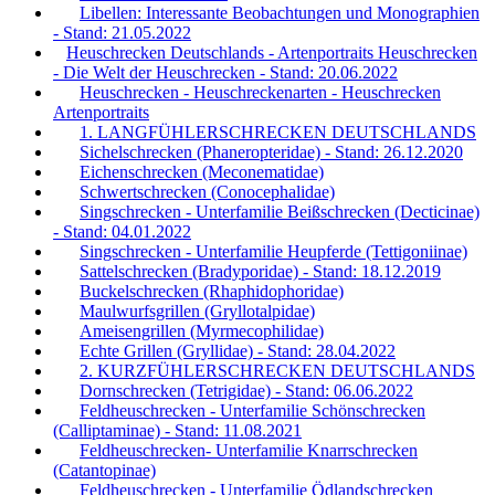
Libellen: Interessante Beobachtungen und Monographien
- Stand: 21.05.2022
Heuschrecken Deutschlands - Artenportraits Heuschrecken
- Die Welt der Heuschrecken - Stand: 20.06.2022
Heuschrecken - Heuschreckenarten - Heuschrecken
Artenportraits
1. LANGFÜHLERSCHRECKEN DEUTSCHLANDS
Sichelschrecken (Phaneropteridae) - Stand: 26.12.2020
Eichenschrecken (Meconematidae)
Schwertschrecken (Conocephalidae)
Singschrecken - Unterfamilie Beißschrecken (Decticinae)
- Stand: 04.01.2022
Singschrecken - Unterfamilie Heupferde (Tettigoniinae)
Sattelschrecken (Bradyporidae) - Stand: 18.12.2019
Buckelschrecken (Rhaphidophoridae)
Maulwurfsgrillen (Gryllotalpidae)
Ameisengrillen (Myrmecophilidae)
Echte Grillen (Gryllidae) - Stand: 28.04.2022
2. KURZFÜHLERSCHRECKEN DEUTSCHLANDS
Dornschrecken (Tetrigidae) - Stand: 06.06.2022
Feldheuschrecken - Unterfamilie Schönschrecken
(Calliptaminae) - Stand: 11.08.2021
Feldheuschrecken- Unterfamilie Knarrschrecken
(Catantopinae)
Feldheuschrecken - Unterfamilie Ödlandschrecken