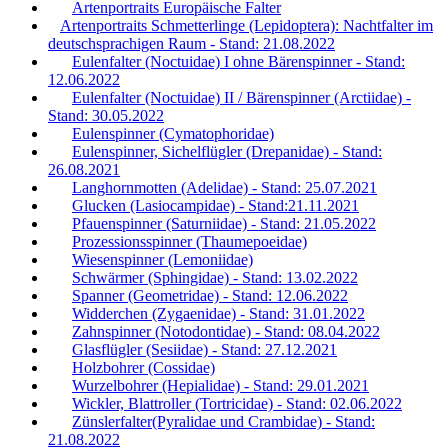
Artenportraits Europäische Falter
Artenportraits Schmetterlinge (Lepidoptera): Nachtfalter im
deutschsprachigen Raum - Stand: 21.08.2022
Eulenfalter (Noctuidae) I ohne Bärenspinner - Stand:
12.06.2022
Eulenfalter (Noctuidae) II / Bärenspinner (Arctiidae) -
Stand: 30.05.2022
Eulenspinner (Cymatophoridae)
Eulenspinner, Sichelflügler (Drepanidae) - Stand:
26.08.2021
Langhornmotten (Adelidae) - Stand: 25.07.2021
Glucken (Lasiocampidae) - Stand:21.11.2021
Pfauenspinner (Saturniidae) - Stand: 21.05.2022
Prozessionsspinner (Thaumepoeidae)
Wiesenspinner (Lemoniidae)
Schwärmer (Sphingidae) - Stand: 13.02.2022
Spanner (Geometridae) - Stand: 12.06.2022
Widderchen (Zygaenidae) - Stand: 31.01.2022
Zahnspinner (Notodontidae) - Stand: 08.04.2022
Glasflügler (Sesiidae) - Stand: 27.12.2021
Holzbohrer (Cossidae)
Wurzelbohrer (Hepialidae) - Stand: 29.01.2021
Wickler, Blattroller (Tortricidae) - Stand: 02.06.2022
Zünslerfalter(Pyralidae und Crambidae) - Stand:
21.08.2022