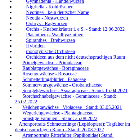
Gymnadenia - Händelwurzen
Nigritella - Kohlröschen
Neotinea - kein deutscher Name
Neottia - Nestwurzen
Ophrys - Ragwurzen
Orchis - Knabenkräuter i. e.S. - Stand: 12.06.2022
Platanthera - Waldhyazinthen
Spiranthes - Drehwurzen
Hybriden
monotypische Orchideen
Orchideen aus dem nicht deutschsprachigen Raum
Primelgewächse - Primulaceae
Raublattgewächse - Boraginaceae
Rosengewächse - Rosaceae
Schmetterlingsblütler - Fabaceae
Sommerwurzgewächse - Orobanchaceae
Spargelgewächse - Asparagaceae - Stand: 15.04.2021
Storchschnabelgewächse - Geraniaceae - Stand:
25.02.2022
Veilchengewächse - Violaceae - Stand: 03.05.2021
Wegerichgewächse - Plantaginaceae
Sonstige Familien - Stand: 25.08.2022
Artenportraits Schmetterlinge (Lepidoptera): Tagfalter im
deutschsprachigen Raum - Stand: 26.08.2022
Artenportraits Ritterfalter (Papilionidae) Stand: