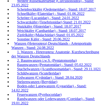
Weitere Rüsselkäferartige (Curculionoidea) - Stand:
23.05.2022
Scheinbockkäfer (Oedemeridae) - Stand: 18.07.2017
Schnellkäfer (Elateridae) - Stand: 01.06.2022
Schröter (Lucanidae) - Stand: 24.01.2022
Schwarzkäfer (Tenebrionidae) Stand: 21.01.2022
Stutzkäfer (Histeridae) - Stand: 18.07.2017
Weichkäfer (Cantharidae) - Stand: 18.07.2017
Zipfelkäfer (Malachiidae) Stand: 01.05.2022
Sonstige Käfer - Stand: 20.06.2022
Wanzen (Heteroptera) Deutschlands - Artenportraits
Wanzen - Stand: 24.08.2022
1. Wanzen - Heteroptera: Anatomie, Kurzbeschreibung
der Wanzen Deutschlands
2. Baumwanzen i.w.S. (Pentatomorpha)
Baumwanzen (Pentatomidae) - Stand: 05.02.2022
Stachelwanzen (Acanthosomatidae) - Stand: 29.11.1021
Schildwanzen (Scutelleridae)
Erdwanzen (Cydnidae) - Stand: 28.04.2020
Stelzenwanzen (Berytidae)
Boden-oder Langwanzen (Lygaeidae) - Stand:
14.02.2022
Feuerwanzen (Pyrrhocoridae)
Randwanzen oder Lederwanzen (Coreidae) - Stand:
19.01.2022