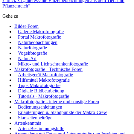
Zurück zu „Interessante Einzelbeobachtungen aus dem Tier- und
Pflanzenreich“
Gehe zu
Bilder-Foren
Galerie Makrofotografie
Portal Makrofotografie
Naturbeobachtungen
Naturfotografie
Vogelfotografie
Natur-Art
Mikro- und Lichtschrankenfotografie
Makrofotografie - Technische Foren
Arbeitsgerät Makrofotografie
Hilfsmittel Makrofotografie
Tipps Makrofotografie
Digitale Bildbearbeitung
Tutorials - Makrofotografie
Makrofotografie - interne und sonstige Foren
Bedienungsanleitungen
Erläuterungen u. Standpunkte der Makro-Crew
Startseitenbeiträge
Artenkenntnis
Arten-Bestimmungshilfe
Artengalerie mit Fotos und Artenportraits von Insekten und