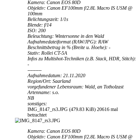
Kamera: Canon EOS 80D
Objektiv: Canon EF100mm f/2.8L Macro IS USM @
100mm
Belichtungszeit: 1/1s
Blende: f/14
ISO: 200
Beleuchtung: Wintersonne in den Wald
Aufnahmedateiformat (RAW/JPG): RAW
Beschnittsbetrag in % (Breite u. Hoehe): -
Stativ: Rollei CT-5A
Infos zu Multishot-Techniken (z.B. Stack, HDR, Stitch):
-
---------
Aufnahmedatum: 21.11.2020
Region/Ort: Saarland
vorgefundener Lebensraum: Wald, an Totholzast
Artenname: s.o.
NB
sonstiges:
IMG_8147_rs3.JPG (479.83 KiB) 20616 mal
betrachtet
Kamera: Canon EOS 80D
Objektiv: Canon EF100mm f/2.8L Macro IS USM @