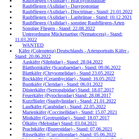
Raubfliegen (Asilidae) - Brachyrhopalinae
Raubfliegen (Asilidae) - Dasypogoniae
Raubfliegen (Asilidae) - Dioctriinae - Stand: 21.01.2022
Raubfliegen (Asilidae) - Laphriinae - Stand: 10.12.2021
Raubfliegen (Asilidae) - sonstige Raubfliegen-Arten
Sonstige Fliegen - Stand: 22.08.2022
Unterordnung Mückenartige (Nematocera) - Stand:
11.03.2022
WANTED
Käfer (Coleoptera) Deutschlands - Artenportraits Käfer -
Stand: 20.06.2022
Aaskäfer (Silphidae) - Stand: 28.04.2022
Blatthornkäfer (Scarabaeidae) - Stand: 09.06.2022
Blattkäfer (Chrysomelidae) - Stand 23.05.2022
Bockkäfer (Cerambycidae) - Stand: 16.05.2022
Buntkäfer (Cleridae) - Stand: 06.01.2022
Düsterkäfer (Serropalpidae) Stand: 18.07.2017
Feuerkäfer (Pyrochroidae) Stand: 28.08.2017
Kurzflügler (Staphylinidae) - Stand: 21.01.2022
Laufkäfer (Carabidae) - Stand: 22.05.2022
Marienkäfer (Coccinellidae) - Stand: 15.07.2021
Mistkäfer (Geotrupidae) - Stand: 18.07.2017
Ölkäfer (Meloidae) Stand: 03.04.2021
Prachtkäfer (Buprestidae) - Stand: 07.06.2021
Rüsselkäfer (Curculionidae) -Stand: 05.06.2022