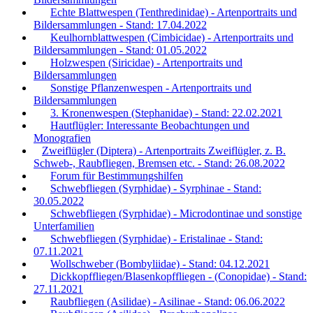
Echte Blattwespen (Tenthredinidae) - Artenportraits und
Bildersammlungen - Stand: 17.04.2022
Keulhornblattwespen (Cimbicidae) - Artenportraits und
Bildersammlungen - Stand: 01.05.2022
Holzwespen (Siricidae) - Artenportraits und
Bildersammlungen
Sonstige Pflanzenwespen - Artenportraits und
Bildersammlungen
3. Kronenwespen (Stephanidae) - Stand: 22.02.2021
Hautflügler: Interessante Beobachtungen und
Monografien
Zweiflügler (Diptera) - Artenportraits Zweiflügler, z. B.
Schweb-, Raubfliegen, Bremsen etc. - Stand: 26.08.2022
Forum für Bestimmungshilfen
Schwebfliegen (Syrphidae) - Syrphinae - Stand:
30.05.2022
Schwebfliegen (Syrphidae) - Microdontinae und sonstige
Unterfamilien
Schwebfliegen (Syrphidae) - Eristalinae - Stand:
07.11.2021
Wollschweber (Bombyliidae) - Stand: 04.12.2021
Dickkopffliegen/Blasenkopffliegen - (Conopidae) - Stand:
27.11.2021
Raubfliegen (Asilidae) - Asilinae - Stand: 06.06.2022