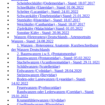
Scheinbockkäfer (Oedemeridae) - Stand: 18.07.2017
Schnellkäfer (Elateridae) - Stand: 01.06.2022
Schröter (Lucanidae) - Stand: 24.01.2022
Schwarzkäfer (Tenebrionidae) Stand: 21.01.2022
Stutzkäfer (Histeridae) - Stand: 18.07.2017
Weichkäfer (Cantharidae) - Stand: 18.07.2017
Zipfelkäfer (Malachiidae) Stand: 01.05.2022
Sonstige Käfer - Stand: 20.06.2022
Wanzen (Heteroptera) Deutschlands - Artenportraits
Wanzen - Stand: 24.08.2022
1. Wanzen - Heteroptera: Anatomie, Kurzbeschreibung
der Wanzen Deutschlands
2. Baumwanzen i.w.S. (Pentatomorpha)
Baumwanzen (Pentatomidae) - Stand: 05.02.2022
Stachelwanzen (Acanthosomatidae) - Stand: 29.11.1021
Schildwanzen (Scutelleridae)
Erdwanzen (Cydnidae) - Stand: 28.04.2020
Stelzenwanzen (Berytidae)
Boden-oder Langwanzen (Lygaeidae) - Stand:
14.02.2022
Feuerwanzen (Pyrrhocoridae)
Randwanzen oder Lederwanzen (Coreidae) - Stand:
19.01.2022
Krummfühlerwanzen (Alydidae)
Glasflügelwanzen (Rhopalidae)