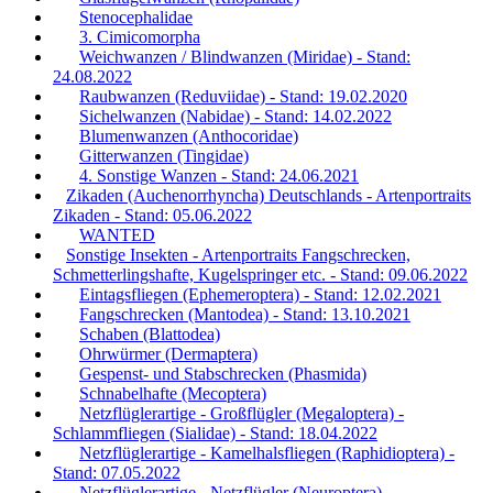
Stenocephalidae
3. Cimicomorpha
Weichwanzen / Blindwanzen (Miridae) - Stand:
24.08.2022
Raubwanzen (Reduviidae) - Stand: 19.02.2020
Sichelwanzen (Nabidae) - Stand: 14.02.2022
Blumenwanzen (Anthocoridae)
Gitterwanzen (Tingidae)
4. Sonstige Wanzen - Stand: 24.06.2021
Zikaden (Auchenorrhyncha) Deutschlands - Artenportraits
Zikaden - Stand: 05.06.2022
WANTED
Sonstige Insekten - Artenportraits Fangschrecken,
Schmetterlingshafte, Kugelspringer etc. - Stand: 09.06.2022
Eintagsfliegen (Ephemeroptera) - Stand: 12.02.2021
Fangschrecken (Mantodea) - Stand: 13.10.2021
Schaben (Blattodea)
Ohrwürmer (Dermaptera)
Gespenst- und Stabschrecken (Phasmida)
Schnabelhafte (Mecoptera)
Netzflüglerartige - Großflügler (Megaloptera) -
Schlammfliegen (Sialidae) - Stand: 18.04.2022
Netzflüglerartige - Kamelhalsfliegen (Raphidioptera) -
Stand: 07.05.2022
Netzflüglerartige - Netzflügler (Neuroptera) -