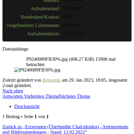
Bildtitel:
Österreich
Aufnahmeland:
Wien
Bundesland/Kanton:
Kurpark
vorgefundener Lebensraum:
24. 9. 2022
Aufnahmedatum:
Dateianhänge
P9240089FB30%.jpg (408.27 KiB) 15908 mal
betrachtet
Zuletzt geändert von
Benjamin
am 29. Jan 2023, 18:05, insgesamt
2-mal geändert.
Nach oben
Antworten
Vorheriges Thema
Nächstes Thema
Druckansicht
1 Beitrag • Seite
1
von
1
Zurück zu „Erzwespen (Überfamilie Chalcidoidea) - Artenportraits
und Bildersammlungen - Stand: 12.02.2022“