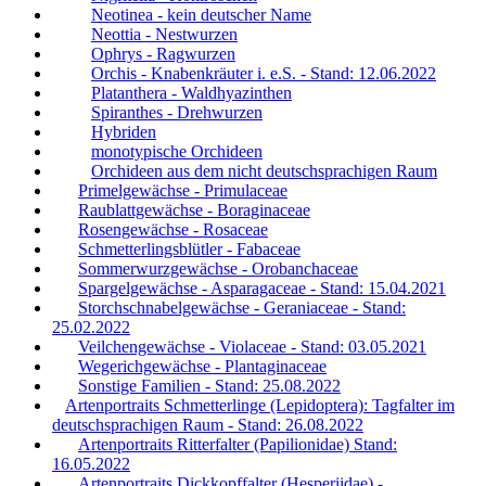
Neotinea - kein deutscher Name
Neottia - Nestwurzen
Ophrys - Ragwurzen
Orchis - Knabenkräuter i. e.S. - Stand: 12.06.2022
Platanthera - Waldhyazinthen
Spiranthes - Drehwurzen
Hybriden
monotypische Orchideen
Orchideen aus dem nicht deutschsprachigen Raum
Primelgewächse - Primulaceae
Raublattgewächse - Boraginaceae
Rosengewächse - Rosaceae
Schmetterlingsblütler - Fabaceae
Sommerwurzgewächse - Orobanchaceae
Spargelgewächse - Asparagaceae - Stand: 15.04.2021
Storchschnabelgewächse - Geraniaceae - Stand:
25.02.2022
Veilchengewächse - Violaceae - Stand: 03.05.2021
Wegerichgewächse - Plantaginaceae
Sonstige Familien - Stand: 25.08.2022
Artenportraits Schmetterlinge (Lepidoptera): Tagfalter im
deutschsprachigen Raum - Stand: 26.08.2022
Artenportraits Ritterfalter (Papilionidae) Stand:
16.05.2022
Artenportraits Dickkopffalter (Hesperiidae) -