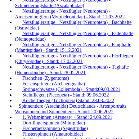
Schmetterlingshafte (Ascalaphidae)
Netzflüglerartige - Netzflügler (Neuroptera) -
Ameisenjungfern (Myrmeleontidae) - Stand: 11.03.2022
Netzflüglerartige - Netzflügler (Neuroptera) - Bachhafte
(Osmylidae)
Netzflüglerartige - Netzflügler (Neuroptera) - Fadenhafte
(Nemopteridae)
Netzflüglerartige - Netzflügler (Neuroptera) - Fanghafte
(Mantispidae) - Stand: 15.12.2021
Netzflüglerartige - Netzflügler (Neuroptera) - Florfliegen
(Chrysopidae) - Stand: 17.02.2021
Netzflüglerartige - Netzflügler (Neuroptera) - Taghafte
(Hemerobiidae) - Stand: 28.05.2021
Fischchen (Zygentoma)
Felsenspringer (Archaeognatha)
Springschwänze (Collembola) - Stand:09.03.2021
Steinfliegen (Plecopeta) - Stand: 09.06.2022
Köcherfliegen (Trichoptera) Stand: 28.03.2022
Spinnentiere (Arachnida) Deutschlands - Artenportraits
Webspinnen und Spinnentiere - Stand: 20.06.2022
1. Webspinnen (Araneae) - Stand: 24.09.2021
Dornfingerspinnen (Miturgidae)
Fischernetzspinnen (Segestriidae)
Finsterspinnen (Amaurobiidae)