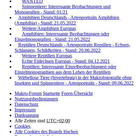
WANTED
Spinnentiere: Interessante Beobachtungen und
Monografien - Stand: 01/21
Amphibien Deutschlands - Artenportraits Amphibien
(Amphibia) - Stand: 21.05.2022
Weitere Amphibien Europas
Amphibien: Interessante Beobachtungen oder
Einzelmonografien - Stand: 21.05.2022
Reptilien Deutschlands - Artenportraits Reptilien - Echsen,
Schlangen, Schildkröten - Stand: 20.06.2022
Weitere Reptilien Europas
Echte Eidechsen Europas - Stand: 04.12.2021
Reptilien: Interessante Einzelbeobachtungen oder
Einzelmonographien aus dem Leben der Reptilien
Wirbellose Tiere (Invertebrata) in der Makrofotografie ohne
Insekten und Spinnentiere - Artenportraits - Stand: 09.06.2022
Makro-Forum
Startseite
Foren-Übersicht
Nutzungsbedingungen
Datenschutz
Impressum
Danksagung
Alle Zeiten sind
UTC+02:00
Cookies
Alle Cookies des Boards löschen