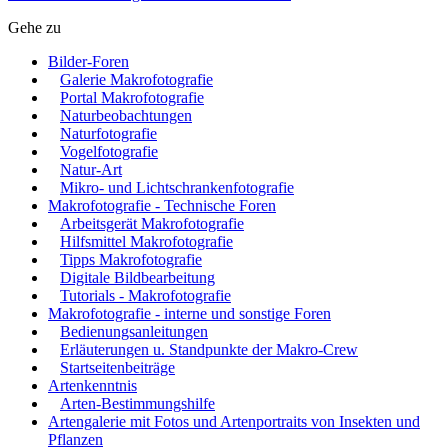
Gehe zu
Bilder-Foren
Galerie Makrofotografie
Portal Makrofotografie
Naturbeobachtungen
Naturfotografie
Vogelfotografie
Natur-Art
Mikro- und Lichtschrankenfotografie
Makrofotografie - Technische Foren
Arbeitsgerät Makrofotografie
Hilfsmittel Makrofotografie
Tipps Makrofotografie
Digitale Bildbearbeitung
Tutorials - Makrofotografie
Makrofotografie - interne und sonstige Foren
Bedienungsanleitungen
Erläuterungen u. Standpunkte der Makro-Crew
Startseitenbeiträge
Artenkenntnis
Arten-Bestimmungshilfe
Artengalerie mit Fotos und Artenportraits von Insekten und
Pflanzen