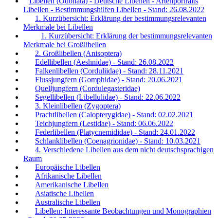
Libellen (Odonata) - Deutsche Libellen - Artenportraits
Libellen - Bestimmungshilfen Libellen - Stand: 26.08.2022
1. Kurzübersicht: Erklärung der bestimmungsrelevanten
Merkmale bei Libellen
1. Kurzübersicht: Erklärung der bestimmungsrelevanten
Merkmale bei Großlibellen
2. Großlibellen (Anisoptera)
Edellibellen (Aeshnidae) - Stand: 26.08.2022
Falkenlibellen (Corduliidae) - Stand: 28.11.2021
Flussjungfern (Gomphidae) - Stand: 20.06.2021
Quelljungfern (Cordulegasteridae)
Segellibellen (Libellulidae) - Stand: 22.06.2022
3. Kleinlibellen (Zygoptera)
Prachtlibellen (Calopterygidae) - Stand: 02.02.2021
Teichjungfern (Lestidae) - Stand: 06.06.2022
Federlibellen (Platycnemididae) - Stand: 24.01.2022
Schlanklibellen (Coenagrionidae) - Stand: 10.03.2021
4. Verschiedene Libellen aus dem nicht deutschsprachigen
Raum
Europäische Libellen
Afrikanische Libellen
Amerikanische Libellen
Asiatische Libellen
Australische Libellen
Libellen: Interessante Beobachtungen und Monographien