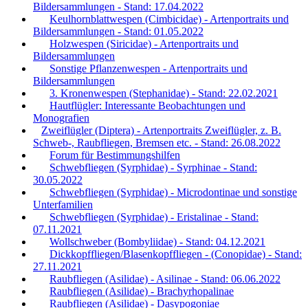
Bildersammlungen - Stand: 17.04.2022
Keulhornblattwespen (Cimbicidae) - Artenportraits und
Bildersammlungen - Stand: 01.05.2022
Holzwespen (Siricidae) - Artenportraits und
Bildersammlungen
Sonstige Pflanzenwespen - Artenportraits und
Bildersammlungen
3. Kronenwespen (Stephanidae) - Stand: 22.02.2021
Hautflügler: Interessante Beobachtungen und
Monografien
Zweiflügler (Diptera) - Artenportraits Zweiflügler, z. B.
Schweb-, Raubfliegen, Bremsen etc. - Stand: 26.08.2022
Forum für Bestimmungshilfen
Schwebfliegen (Syrphidae) - Syrphinae - Stand:
30.05.2022
Schwebfliegen (Syrphidae) - Microdontinae und sonstige
Unterfamilien
Schwebfliegen (Syrphidae) - Eristalinae - Stand:
07.11.2021
Wollschweber (Bombyliidae) - Stand: 04.12.2021
Dickkopffliegen/Blasenkopffliegen - (Conopidae) - Stand:
27.11.2021
Raubfliegen (Asilidae) - Asilinae - Stand: 06.06.2022
Raubfliegen (Asilidae) - Brachyrhopalinae
Raubfliegen (Asilidae) - Dasypogoniae