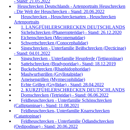
- Stand: 21.05.2022
Heuschrecken Deutschlands - Artenportraits Heuschrecken
- Die Welt der Heuschrecken - Stand: 20.06.2022
Heuschrecken - Heuschreckenarten - Heuschrecken
Artenportraits
1. LANGFÜHLERSCHRECKEN DEUTSCHLANDS
Sichelschrecken (Phaneropteridae) - Stand: 26.12.2020
Eichenschrecken (Meconematidae)
Schwertschrecken (Conocephalidae)
Singschrecken - Unterfamilie Beißschrecken (Decticinae)
- Stand: 04.01.2022
Singschrecken - Unterfamilie Heupferde (Tettigoniinae)
Sattelschrecken (Bradyporidae) - Stand: 18.12.2019
Buckelschrecken (Rhaphidophoridae)
Maulwurfsgrillen (Gryllotalpidae)
Ameisengrillen (Myrmecophilidae)
Echte Grillen (Gryllidae) - Stand: 28.04.2022
2. KURZFÜHLERSCHRECKEN DEUTSCHLANDS
Dornschrecken (Tetrigidae) - Stand: 06.06.2022
Feldheuschrecken - Unterfamilie Schönschrecken
(Calliptaminae) - Stand: 11.08.2021
Feldheuschrecken- Unterfamilie Knarrschrecken
(Catantopinae)
Feldheuschrecken - Unterfamilie Ödlandschrecken
(Oedipodinae) - Stand: 20.06.2022