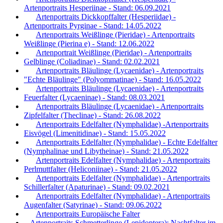
Artenportraits Hesperiinae - Stand: 06.09.2021
Artenportraits Dickkopffalter (Hesperiidae) -
Artenportraits Pyrginae - Stand: 14.05.2022
Artenportraits Weißlinge (Pieridae) - Artenportraits
Weißlinge (Pierina e) - Stand: 12.06.2022
Artenportrait Weißlinge (Pieridae) - Artenportraits
Gelblinge (Coliadinae) - Stand: 02.02.2021
Artenportraits Bläulinge (Lycaenidae) - Artenportraits
"Echte Bläulinge" (Polyommatinae) - Stand: 16.05.2022
Artenportraits Bläulinge (Lycaenidae) - Artenportraits
Feuerfalter (Lycaeninae) - Stand: 08.03.2021
Artenportraits Bläulinge (Lycaenidae) - Artenportraits
Zipfelfalter (Theclinae) - Stand: 26.08.2022
Artenportraits Edelfalter (Nymphalidae) -Artenportraits
Eisvögel (Limenitidinae) - Stand: 15.05.2022
Artenportraits Edelfalter (Nymphalidae) - Echte Edelfalter
(Nymphalinae und Libytheinae) - Stand: 21.05.2022
Artenportraits Edelfalter (Nymphalidae) - Artenportraits
Perlmuttfalter (Heliconiinae) - Stand: 21.05.2022
Artenportraits Edelfalter (Nymphalidae) - Artenportraits
Schillerfalter (Apaturinae) - Stand: 09.02.2021
Artenportraits Edelfalter (Nymphalidae) - Artenportraits
Augenfalter (Satyrinae) - Stand: 09.06.2022
Artenportraits Europäische Falter
Artenportraits Schmetterlinge (Lepidoptera): Nachtfalter im