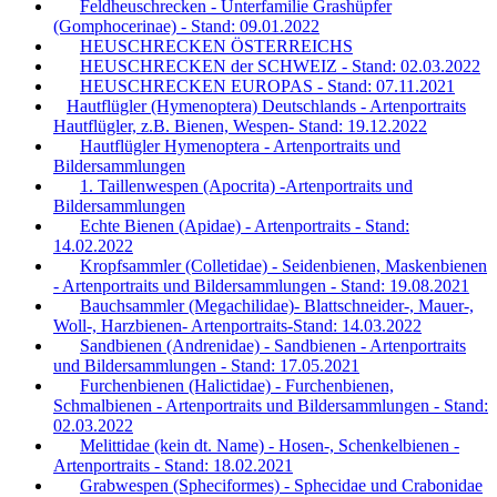
Feldheuschrecken - Unterfamilie Grashüpfer
(Gomphocerinae) - Stand: 09.01.2022
HEUSCHRECKEN ÖSTERREICHS
HEUSCHRECKEN der SCHWEIZ - Stand: 02.03.2022
HEUSCHRECKEN EUROPAS - Stand: 07.11.2021
Hautflügler (Hymenoptera) Deutschlands - Artenportraits
Hautflügler, z.B. Bienen, Wespen- Stand: 19.12.2022
Hautflügler Hymenoptera - Artenportraits und
Bildersammlungen
1. Taillenwespen (Apocrita) -Artenportraits und
Bildersammlungen
Echte Bienen (Apidae) - Artenportraits - Stand:
14.02.2022
Kropfsammler (Colletidae) - Seidenbienen, Maskenbienen
- Artenportraits und Bildersammlungen - Stand: 19.08.2021
Bauchsammler (Megachilidae)- Blattschneider-, Mauer-,
Woll-, Harzbienen- Artenportraits-Stand: 14.03.2022
Sandbienen (Andrenidae) - Sandbienen - Artenportraits
und Bildersammlungen - Stand: 17.05.2021
Furchenbienen (Halictidae) - Furchenbienen,
Schmalbienen - Artenportraits und Bildersammlungen - Stand:
02.03.2022
Melittidae (kein dt. Name) - Hosen-, Schenkelbienen -
Artenportraits - Stand: 18.02.2021
Grabwespen (Spheciformes) - Sphecidae und Crabonidae