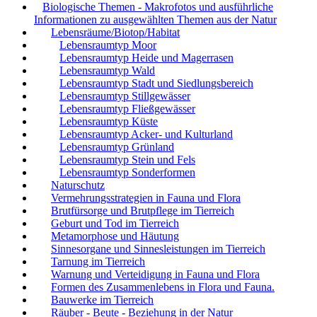
Biologische Themen - Makrofotos und ausführliche
Informationen zu ausgewählten Themen aus der Natur
Lebensräume/Biotop/Habitat
Lebensraumtyp Moor
Lebensraumtyp Heide und Magerrasen
Lebensraumtyp Wald
Lebensraumtyp Stadt und Siedlungsbereich
Lebensraumtyp Stillgewässer
Lebensraumtyp Fließgewässer
Lebensraumtyp Küste
Lebensraumtyp Acker- und Kulturland
Lebensraumtyp Grünland
Lebensraumtyp Stein und Fels
Lebensraumtyp Sonderformen
Naturschutz
Vermehrungsstrategien in Fauna und Flora
Brutfürsorge und Brutpflege im Tierreich
Geburt und Tod im Tierreich
Metamorphose und Häutung
Sinnesorgane und Sinnesleistungen im Tierreich
Tarnung im Tierreich
Warnung und Verteidigung in Fauna und Flora
Formen des Zusammenlebens in Flora und Fauna.
Bauwerke im Tierreich
Räuber - Beute - Beziehung in der Natur