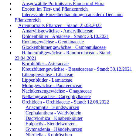
Ausgewählte Portraits aus Fauna und Flora
Exoten im Tier- und Pflanzenreich
Interessante Einzelbeobachtungen aus dem Tier- und
Pflanzenreich
Artenportraits Pflanzen - Stand: 25.08.2022
Amaryllisgewächse - Amaryllidaceae
Doldenblütler - Apiaceae - Stand: 23.10.2021
Enziangewächse - Gentianaceae
Glockenblumengewächse - Campanulaceae
Hahnenfußgewächse - Ranunculaceae - Stand:
23.04.2021
Korbblütler - Asteraceae
Kreuzblütengewächse - Brassicaceae - Stand: 30.12.2021
Liliengewächse - Liliaceae
Lippenblütler - Lamiaceae
Mohngewächse - Papaveraceae
Nachtkerzengewächse - Onagraceae
Nelkengewächse - Caryophyllaceae
Orchideen - Orchidaceae - Stand: 12.06.2022
Anacamptis - Hundswurzen
Cephalanthera - Waldvöglein
Dactylorhiza - Knabenkräuter
Epipactis - Stendelwurzen
Gymnadenia - Händelwurzen
Nigritella - Kohlröschen