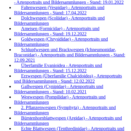
- Artenportraits und Bildersammlungen - Stand: 19.01.2022
Faltenwespen (Vespidae) - Artenportraits und
Bildersammlungen - Stand: 17.04.2022
Dolchwespen (Scoliidae) - Artenportraits und
Bildersammlungen
Ameisen (Formicidae) - Artenportraits und
Bildersammlungen - Stand: 19.12.2022
Goldwespen (Chrysididae) - Artenportraits und
Bildersammlungen
Schlupfwespen und Brackwespen (Ichneumonidae,
Braconidae) - Artenportraits und Bildersammlungen - Stand:
12.09.2021
Überfamilie Evanioidea - Artenportraits und
Bildersammlungen - Stand: 15.12.2022
Erzwespen (Überfamilie Chalcidoidea) - Artenportraits
und Bildersammlungen - Stand: 12.02.2022
Gallwespen (Cynipidae) - Artenportraits und
Bildersammlungen - Stand: 10.02.2021
Wegwespen (Pompilidae) - Artenportraits und
Bildersammlungen
2. Pflanzenwespen (Symphyta) - Artenportraits und
Bildersammlungen
Bürstenhornblattwespen (Argidae) - Artenportraits und
Bildersammlungen
Echte Blattwespen (Tenthredinidae) - Artenportraits und