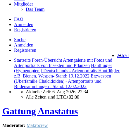
Mitglieder
Das Team
FAQ
Anmelden
Registrieren
Suche
Anmelden
Registrieren
24h
7d
Startseite
Foren-Übersicht
Artengalerie mit Fotos und
Artenportraits von Insekten und Pflanzen
Hautflügler
(Hymenoptera) Deutschlands - Artenportraits Hautflügler,
z.B. Bienen, Wespen- Stand: 19.12.2022
Erzwespen
(Überfamilie Chalcidoidea) - Artenportraits und
Bildersammlungen - Stand: 12.02.2022
Aktuelle Zeit: 6. Aug 2026, 22:34
Alle Zeiten sind
UTC+02:00
Gattung Anastatus
Moderator:
Makrocrew