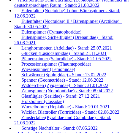
deutschsprachigen Raum - Stand: 21.08.2022
Eulenfalter (Noctuidae) I ohne Bärenspinner - Stand:
12.06.2022
Eulenfalter (Noctuidae) II / Bärenspinner (Arctiidae) -
Stand: 30.05.2022
Eulenspinner (Cymatophoridae)
Eulenspinner, Sichelflügler (Drepanidae) - Stand:
26.08.2021
Langhornmotten (Adelidae) - Stand: 25.07.2021
Glucken (Lasiocampidae) - Stand:21.11.2021
Pfauenspinner (Saturniidae) - Stand: 21.05.2022
Prozessionsspinner (Thaumepoeidae)
Wiesenspinner (Lemoniidae)
Schwärmer (Sphingidae) - Stand: 13.02.2022
Spanner (Geometridae) - Stand: 12.06.2022
Widderchen (Zygaenidae) - Stand: 31.01.2022
Zahnspinner (Notodontidae) - Stand: 08.04.2022
Glasflügler (Sesiidae) - Stand: 27.12.2021
Holzbohrer (Cossidae)
Wurzelbohrer (Hepialidae) - Stand: 29.01.2021
Wickler, Blattroller (Tortricidae) - Stand: 02.06.2022
Zünslerfalter(Pyralidae und Crambidae) - Stand:
21.08.2022
Sonstige Nachtfalter - Stand: 07.05.2022