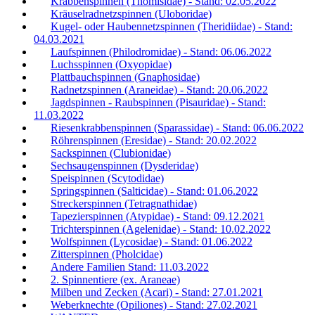
Krabbenspinnen (Thomisidae) - Stand: 02.05.2022
Kräuselradnetzspinnen (Uloboridae)
Kugel- oder Haubennetzspinnen (Theridiidae) - Stand:
04.03.2021
Laufspinnen (Philodromidae) - Stand: 06.06.2022
Luchsspinnen (Oxyopidae)
Plattbauchspinnen (Gnaphosidae)
Radnetzspinnen (Araneidae) - Stand: 20.06.2022
Jagdspinnen - Raubspinnen (Pisauridae) - Stand:
11.03.2022
Riesenkrabbenspinnen (Sparassidae) - Stand: 06.06.2022
Röhrenspinnen (Eresidae) - Stand: 20.02.2022
Sackspinnen (Clubionidae)
Sechsaugenspinnen (Dysderidae)
Speispinnen (Scytodidae)
Springspinnen (Salticidae) - Stand: 01.06.2022
Streckerspinnen (Tetragnathidae)
Tapezierspinnen (Atypidae) - Stand: 09.12.2021
Trichterspinnen (Agelenidae) - Stand: 10.02.2022
Wolfspinnen (Lycosidae) - Stand: 01.06.2022
Zitterspinnen (Pholcidae)
Andere Familien Stand: 11.03.2022
2. Spinnentiere (ex. Araneae)
Milben und Zecken (Acari) - Stand: 27.01.2021
Weberknechte (Opiliones) - Stand: 27.02.2021