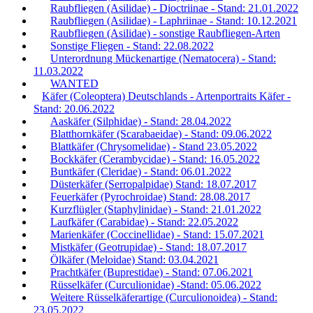
Raubfliegen (Asilidae) - Dioctriinae - Stand: 21.01.2022
Raubfliegen (Asilidae) - Laphriinae - Stand: 10.12.2021
Raubfliegen (Asilidae) - sonstige Raubfliegen-Arten
Sonstige Fliegen - Stand: 22.08.2022
Unterordnung Mückenartige (Nematocera) - Stand:
11.03.2022
WANTED
Käfer (Coleoptera) Deutschlands - Artenportraits Käfer -
Stand: 20.06.2022
Aaskäfer (Silphidae) - Stand: 28.04.2022
Blatthornkäfer (Scarabaeidae) - Stand: 09.06.2022
Blattkäfer (Chrysomelidae) - Stand 23.05.2022
Bockkäfer (Cerambycidae) - Stand: 16.05.2022
Buntkäfer (Cleridae) - Stand: 06.01.2022
Düsterkäfer (Serropalpidae) Stand: 18.07.2017
Feuerkäfer (Pyrochroidae) Stand: 28.08.2017
Kurzflügler (Staphylinidae) - Stand: 21.01.2022
Laufkäfer (Carabidae) - Stand: 22.05.2022
Marienkäfer (Coccinellidae) - Stand: 15.07.2021
Mistkäfer (Geotrupidae) - Stand: 18.07.2017
Ölkäfer (Meloidae) Stand: 03.04.2021
Prachtkäfer (Buprestidae) - Stand: 07.06.2021
Rüsselkäfer (Curculionidae) -Stand: 05.06.2022
Weitere Rüsselkäferartige (Curculionoidea) - Stand:
23.05.2022