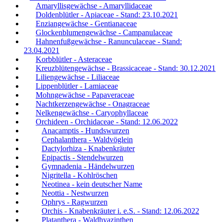
Amaryllisgewächse - Amaryllidaceae
Doldenblütler - Apiaceae - Stand: 23.10.2021
Enziangewächse - Gentianaceae
Glockenblumengewächse - Campanulaceae
Hahnenfußgewächse - Ranunculaceae - Stand:
23.04.2021
Korbblütler - Asteraceae
Kreuzblütengewächse - Brassicaceae - Stand: 30.12.2021
Liliengewächse - Liliaceae
Lippenblütler - Lamiaceae
Mohngewächse - Papaveraceae
Nachtkerzengewächse - Onagraceae
Nelkengewächse - Caryophyllaceae
Orchideen - Orchidaceae - Stand: 12.06.2022
Anacamptis - Hundswurzen
Cephalanthera - Waldvöglein
Dactylorhiza - Knabenkräuter
Epipactis - Stendelwurzen
Gymnadenia - Händelwurzen
Nigritella - Kohlröschen
Neotinea - kein deutscher Name
Neottia - Nestwurzen
Ophrys - Ragwurzen
Orchis - Knabenkräuter i. e.S. - Stand: 12.06.2022
Platanthera - Waldhyazinthen