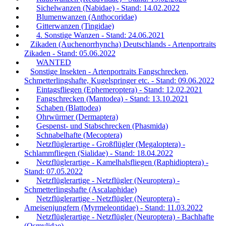
Sichelwanzen (Nabidae) - Stand: 14.02.2022
Blumenwanzen (Anthocoridae)
Gitterwanzen (Tingidae)
4. Sonstige Wanzen - Stand: 24.06.2021
Zikaden (Auchenorrhyncha) Deutschlands - Artenportraits
Zikaden - Stand: 05.06.2022
WANTED
Sonstige Insekten - Artenportraits Fangschrecken,
Schmetterlingshafte, Kugelspringer etc. - Stand: 09.06.2022
Eintagsfliegen (Ephemeroptera) - Stand: 12.02.2021
Fangschrecken (Mantodea) - Stand: 13.10.2021
Schaben (Blattodea)
Ohrwürmer (Dermaptera)
Gespenst- und Stabschrecken (Phasmida)
Schnabelhafte (Mecoptera)
Netzflüglerartige - Großflügler (Megaloptera) -
Schlammfliegen (Sialidae) - Stand: 18.04.2022
Netzflüglerartige - Kamelhalsfliegen (Raphidioptera) -
Stand: 07.05.2022
Netzflüglerartige - Netzflügler (Neuroptera) -
Schmetterlingshafte (Ascalaphidae)
Netzflüglerartige - Netzflügler (Neuroptera) -
Ameisenjungfern (Myrmeleontidae) - Stand: 11.03.2022
Netzflüglerartige - Netzflügler (Neuroptera) - Bachhafte
(Osmylidae)