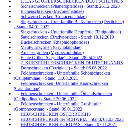
1. LANGFÜHLERSCHRECKEN DEUTSCHLANDS
Sichelschrecken (Phaneropteridae) - Stand: 26.12.2020
Eichenschrecken (Meconematidae)
Schwertschrecken (Conocephalidae)
Singschrecken - Unterfamilie Beißschrecken (Decticinae)
- Stand: 04.01.2022
Singschrecken - Unterfamilie Heupferde (Tettigoniinae)
Sattelschrecken (Bradyporidae) - Stand: 18.12.2019
Buckelschrecken (Rhaphidophoridae)
Maulwurfsgrillen (Gryllotalpidae)
Ameisengrillen (Myrmecophilidae)
Echte Grillen (Gryllidae) - Stand: 28.04.2022
2. KURZFÜHLERSCHRECKEN DEUTSCHLANDS
Dornschrecken (Tetrigidae) - Stand: 06.06.2022
Feldheuschrecken - Unterfamilie Schönschrecken
(Calliptaminae) - Stand: 11.08.2021
Feldheuschrecken- Unterfamilie Knarrschrecken
(Catantopinae)
Feldheuschrecken - Unterfamilie Ödlandschrecken
(Oedipodinae) - Stand: 20.06.2022
Feldheuschrecken - Unterfamilie Grashüpfer
(Gomphocerinae) - Stand: 09.01.2022
HEUSCHRECKEN ÖSTERREICHS
HEUSCHRECKEN der SCHWEIZ - Stand: 02.03.2022
HEUSCHRECKEN EUROPAS - Stand: 07.11.2021