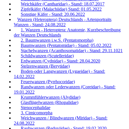
Weichkäfer (Cantharidae) - Stand: 18.07.2017
Zipfelkäfer (Malachiidae) Stand: 01.05.2022
Sonstige Käfer - Stand: 20.06.2022
Wanzen (Heteroptera) Deutschlands - Artenportraits
Wanzen - Stand: 24.08.2022
1. Wanzen - Heteroptera: Anatomie, Kurzbeschreibung
der Wanzen Deutschlands
2. Baumwanzen i.w.S. (Pentatomorpha)
Baumwanzen (Pentatomidae) - Stand: 05.02.2022
Stachelwanzen (Acanthosomatidae) - Stand: 29.11.1021
Schildwanzen (Scutelleridae)
Erdwanzen (Cydnidae) - Stand: 28.04.2020
Stelzenwanzen (Berytidae)
Boden-oder Langwanzen (Lygaeidae) - Stand:
14.02.2022
Feuerwanzen (Pyrrhocoridae)
Randwanzen oder Lederwanzen (Coreidae) - Stand:
19.01.2022
Krummfühlerwanzen (Alydidae)
Glasflügelwanzen (Rhopalidae)
Stenocephalidae
3. Cimicomorpha
Weichwanzen / Blindwanzen (Miridae) - Stand:
24.08.2022
Raubwanzen (Reduviidae) - Stand: 19.02.2020