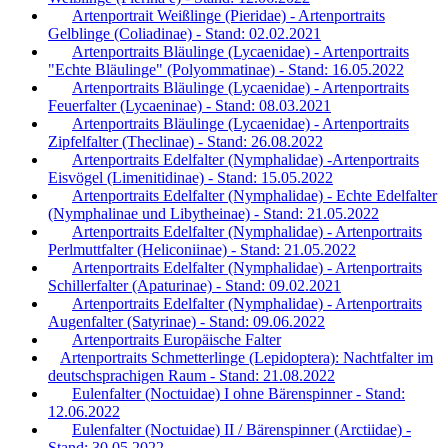
Artenportrait Weißlinge (Pieridae) - Artenportraits
Gelblinge (Coliadinae) - Stand: 02.02.2021
Artenportraits Bläulinge (Lycaenidae) - Artenportraits
"Echte Bläulinge" (Polyommatinae) - Stand: 16.05.2022
Artenportraits Bläulinge (Lycaenidae) - Artenportraits
Feuerfalter (Lycaeninae) - Stand: 08.03.2021
Artenportraits Bläulinge (Lycaenidae) - Artenportraits
Zipfelfalter (Theclinae) - Stand: 26.08.2022
Artenportraits Edelfalter (Nymphalidae) -Artenportraits
Eisvögel (Limenitidinae) - Stand: 15.05.2022
Artenportraits Edelfalter (Nymphalidae) - Echte Edelfalter
(Nymphalinae und Libytheinae) - Stand: 21.05.2022
Artenportraits Edelfalter (Nymphalidae) - Artenportraits
Perlmuttfalter (Heliconiinae) - Stand: 21.05.2022
Artenportraits Edelfalter (Nymphalidae) - Artenportraits
Schillerfalter (Apaturinae) - Stand: 09.02.2021
Artenportraits Edelfalter (Nymphalidae) - Artenportraits
Augenfalter (Satyrinae) - Stand: 09.06.2022
Artenportraits Europäische Falter
Artenportraits Schmetterlinge (Lepidoptera): Nachtfalter im
deutschsprachigen Raum - Stand: 21.08.2022
Eulenfalter (Noctuidae) I ohne Bärenspinner - Stand:
12.06.2022
Eulenfalter (Noctuidae) II / Bärenspinner (Arctiidae) -
Stand: 30.05.2022