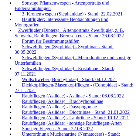
Sonstige Pflanzenwespen - Artenportraits und
Bildersammlungen
3. Kronenwespen (Stephanidae) - Stand: 22.02.2021
Hautflügler: Interessante Beobachtungen und
Monografien
Zweiflügler (Diptera) - Artenportraits Zweiflügler, z. B.
Schweb-, Raubfliegen, Bremsen etc. - Stand: 26.08.2022
Forum für Bestimmungshilfen
Schwebfliegen (Syrphidae) - Syrphinae - Stand:
30.05.2022
Schwebfliegen (Syrphidae) - Microdontinae und sonstige
Unterfamilien
Schwebfliegen (Syrphidae) - Eristalinae - Stand:
07.11.2021
Wollschweber (Bombyliidae) - Stand: 04.12.2021
Dickkopffliegen/Blasenkopffliegen - (Conopidae) - Stand:
27.11.2021
Raubfliegen (Asilidae) - Asilinae - Stand: 06.06.2022
Raubfliegen (Asilidae) - Brachyrhopalinae
Raubfliegen (Asilidae) - Dasypogoniae
Raubfliegen (Asilidae) - Dioctriinae - Stand: 21.01.2022
Raubfliegen (Asilidae) - Laphriinae - Stand: 10.12.2021
Raubfliegen (Asilidae) - sonstige Raubfliegen-Arten
Sonstige Fliegen - Stand: 22.08.2022
Unterordnung Mückenartige (Nematocera) - Stand: