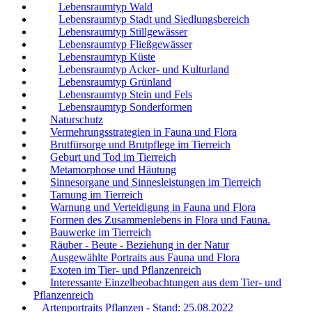
Lebensraumtyp Wald
Lebensraumtyp Stadt und Siedlungsbereich
Lebensraumtyp Stillgewässer
Lebensraumtyp Fließgewässer
Lebensraumtyp Küste
Lebensraumtyp Acker- und Kulturland
Lebensraumtyp Grünland
Lebensraumtyp Stein und Fels
Lebensraumtyp Sonderformen
Naturschutz
Vermehrungsstrategien in Fauna und Flora
Brutfürsorge und Brutpflege im Tierreich
Geburt und Tod im Tierreich
Metamorphose und Häutung
Sinnesorgane und Sinnesleistungen im Tierreich
Tarnung im Tierreich
Warnung und Verteidigung in Fauna und Flora
Formen des Zusammenlebens in Flora und Fauna.
Bauwerke im Tierreich
Räuber - Beute - Beziehung in der Natur
Ausgewählte Portraits aus Fauna und Flora
Exoten im Tier- und Pflanzenreich
Interessante Einzelbeobachtungen aus dem Tier- und
Pflanzenreich
Artenportraits Pflanzen - Stand: 25.08.2022