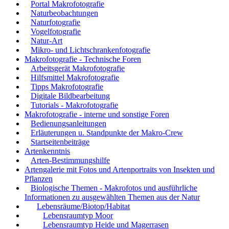
Portal Makrofotografie
Naturbeobachtungen
Naturfotografie
Vogelfotografie
Natur-Art
Mikro- und Lichtschrankenfotografie
Makrofotografie - Technische Foren
Arbeitsgerät Makrofotografie
Hilfsmittel Makrofotografie
Tipps Makrofotografie
Digitale Bildbearbeitung
Tutorials - Makrofotografie
Makrofotografie - interne und sonstige Foren
Bedienungsanleitungen
Erläuterungen u. Standpunkte der Makro-Crew
Startseitenbeiträge
Artenkenntnis
Arten-Bestimmungshilfe
Artengalerie mit Fotos und Artenportraits von Insekten und
Pflanzen
Biologische Themen - Makrofotos und ausführliche
Informationen zu ausgewählten Themen aus der Natur
Lebensräume/Biotop/Habitat
Lebensraumtyp Moor
Lebensraumtyp Heide und Magerrasen