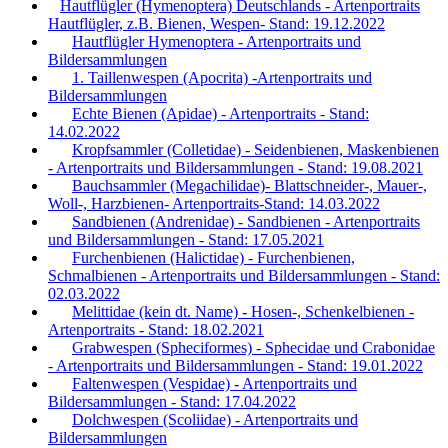
Hautflügler (Hymenoptera) Deutschlands - Artenportraits
Hautflügler, z.B. Bienen, Wespen- Stand: 19.12.2022
Hautflügler Hymenoptera - Artenportraits und
Bildersammlungen
1. Taillenwespen (Apocrita) -Artenportraits und
Bildersammlungen
Echte Bienen (Apidae) - Artenportraits - Stand:
14.02.2022
Kropfsammler (Colletidae) - Seidenbienen, Maskenbienen
- Artenportraits und Bildersammlungen - Stand: 19.08.2021
Bauchsammler (Megachilidae)- Blattschneider-, Mauer-,
Woll-, Harzbienen- Artenportraits-Stand: 14.03.2022
Sandbienen (Andrenidae) - Sandbienen - Artenportraits
und Bildersammlungen - Stand: 17.05.2021
Furchenbienen (Halictidae) - Furchenbienen,
Schmalbienen - Artenportraits und Bildersammlungen - Stand:
02.03.2022
Melittidae (kein dt. Name) - Hosen-, Schenkelbienen -
Artenportraits - Stand: 18.02.2021
Grabwespen (Spheciformes) - Sphecidae und Crabonidae
- Artenportraits und Bildersammlungen - Stand: 19.01.2022
Faltenwespen (Vespidae) - Artenportraits und
Bildersammlungen - Stand: 17.04.2022
Dolchwespen (Scoliidae) - Artenportraits und
Bildersammlungen