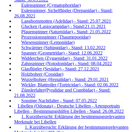
Eulenspinner (Cymatophoridae)
Eulenspinner, Sichelflügler (Drepanidae) - Stand:
26.08.2021
Langhornmotten (Adelidae) - Stand: 25.07.2021
Glucken (Lasiocampidae) - Stand:21.11.2021
Pfauenspinner (Saturniidae) - Stand: 21.05.2022
Prozessionsspinner (Thaumepoeidae)
Wiesenspinner (Lemoniidae)
Schwärmer (Sphingidae) - Stand: 13.02.2022
Spanner (Geometridae) - Stand: 12.06.2022
Widderchen (Zygaenidae) - Stand: 31.01.2022
Zahnspinner (Notodontidae) - Stand: 08.04.2022
Glasflügler (Sesiidae) - Stand: 27.12.2021
Holzbohrer (Cossidae)
Wurzelbohrer (Hepialidae) - Stand: 29.01.2021
Wickler, Blattroller (Tortricidae) - Stand: 02.06.2022
Zünslerfalter(Pyralidae und Crambidae) - Stand:
21.08.2022
Sonstige Nachtfalter - Stand: 07.05.2022
Libellen (Odonata) - Deutsche Libellen - Artenportraits
Libellen - Bestimmungshilfen Libellen - Stand: 26.08.2022
1. Kurzübersicht: Erklärung der bestimmungsrelevanten
Merkmale bei Libellen
1. Kurzübersicht: Erklärung der bestimmungsrelevanten