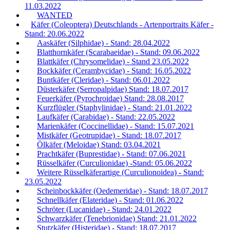
11.03.2022
WANTED
Käfer (Coleoptera) Deutschlands - Artenportraits Käfer -
Stand: 20.06.2022
Aaskäfer (Silphidae) - Stand: 28.04.2022
Blatthornkäfer (Scarabaeidae) - Stand: 09.06.2022
Blattkäfer (Chrysomelidae) - Stand 23.05.2022
Bockkäfer (Cerambycidae) - Stand: 16.05.2022
Buntkäfer (Cleridae) - Stand: 06.01.2022
Düsterkäfer (Serropalpidae) Stand: 18.07.2017
Feuerkäfer (Pyrochroidae) Stand: 28.08.2017
Kurzflügler (Staphylinidae) - Stand: 21.01.2022
Laufkäfer (Carabidae) - Stand: 22.05.2022
Marienkäfer (Coccinellidae) - Stand: 15.07.2021
Mistkäfer (Geotrupidae) - Stand: 18.07.2017
Ölkäfer (Meloidae) Stand: 03.04.2021
Prachtkäfer (Buprestidae) - Stand: 07.06.2021
Rüsselkäfer (Curculionidae) -Stand: 05.06.2022
Weitere Rüsselkäferartige (Curculionoidea) - Stand:
23.05.2022
Scheinbockkäfer (Oedemeridae) - Stand: 18.07.2017
Schnellkäfer (Elateridae) - Stand: 01.06.2022
Schröter (Lucanidae) - Stand: 24.01.2022
Schwarzkäfer (Tenebrionidae) Stand: 21.01.2022
Stutzkäfer (Histeridae) - Stand: 18.07.2017