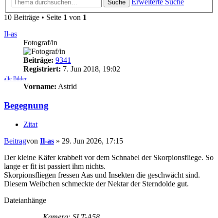
Erweiterte Suche
Suche
10 Beiträge • Seite
1
von
1
Il-as
Fotograf/in
Beiträge:
9341
Registriert:
7. Jun 2018, 19:02
alle Bilder
Vorname:
Astrid
Begegnung
Zitat
Beitrag
von
Il-as
»
29. Jun 2026, 17:15
Der kleine Käfer krabbelt vor dem Schnabel der Skorpionsfliege. So
lange er fit ist passiert ihm nichts.
Skorpionsfliegen fressen Aas und Insekten die geschwächt sind.
Diesem Weibchen schmeckte der Nektar der Sterndolde gut.
Dateianhänge
Kamera: SLT-A58