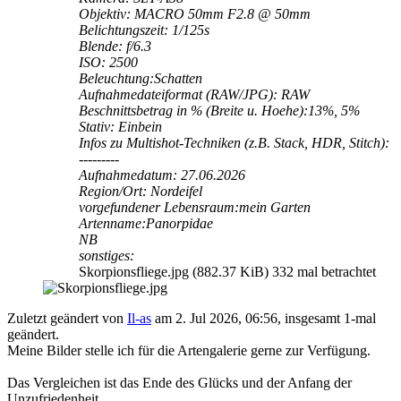
Objektiv: MACRO 50mm F2.8 @ 50mm
Belichtungszeit: 1/125s
Blende: f/6.3
ISO: 2500
Beleuchtung:Schatten
Aufnahmedateiformat (RAW/JPG): RAW
Beschnittsbetrag in % (Breite u. Hoehe):13%, 5%
Stativ: Einbein
Infos zu Multishot-Techniken (z.B. Stack, HDR, Stitch):
---------
Aufnahmedatum: 27.06.2026
Region/Ort: Nordeifel
vorgefundener Lebensraum:mein Garten
Artenname:Panorpidae
NB
sonstiges:
Skorpionsfliege.jpg (882.37 KiB) 332 mal betrachtet
Zuletzt geändert von
Il-as
am 2. Jul 2026, 06:56, insgesamt 1-mal
geändert.
Meine Bilder stelle ich für die Artengalerie gerne zur Verfügung.
Das Vergleichen ist das Ende des Glücks und der Anfang der
Unzufriedenheit.