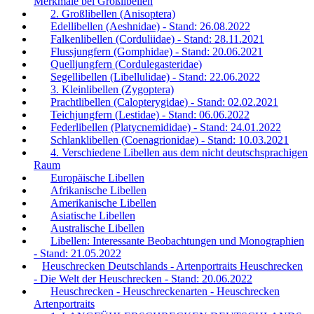
Merkmale bei Großlibellen
2. Großlibellen (Anisoptera)
Edellibellen (Aeshnidae) - Stand: 26.08.2022
Falkenlibellen (Corduliidae) - Stand: 28.11.2021
Flussjungfern (Gomphidae) - Stand: 20.06.2021
Quelljungfern (Cordulegasteridae)
Segellibellen (Libellulidae) - Stand: 22.06.2022
3. Kleinlibellen (Zygoptera)
Prachtlibellen (Calopterygidae) - Stand: 02.02.2021
Teichjungfern (Lestidae) - Stand: 06.06.2022
Federlibellen (Platycnemididae) - Stand: 24.01.2022
Schlanklibellen (Coenagrionidae) - Stand: 10.03.2021
4. Verschiedene Libellen aus dem nicht deutschsprachigen
Raum
Europäische Libellen
Afrikanische Libellen
Amerikanische Libellen
Asiatische Libellen
Australische Libellen
Libellen: Interessante Beobachtungen und Monographien
- Stand: 21.05.2022
Heuschrecken Deutschlands - Artenportraits Heuschrecken
- Die Welt der Heuschrecken - Stand: 20.06.2022
Heuschrecken - Heuschreckenarten - Heuschrecken
Artenportraits