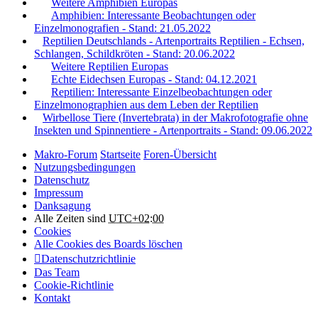
Weitere Amphibien Europas
Amphibien: Interessante Beobachtungen oder
Einzelmonografien - Stand: 21.05.2022
Reptilien Deutschlands - Artenportraits Reptilien - Echsen,
Schlangen, Schildkröten - Stand: 20.06.2022
Weitere Reptilien Europas
Echte Eidechsen Europas - Stand: 04.12.2021
Reptilien: Interessante Einzelbeobachtungen oder
Einzelmonographien aus dem Leben der Reptilien
Wirbellose Tiere (Invertebrata) in der Makrofotografie ohne
Insekten und Spinnentiere - Artenportraits - Stand: 09.06.2022
Makro-Forum
Startseite
Foren-Übersicht
Nutzungsbedingungen
Datenschutz
Impressum
Danksagung
Alle Zeiten sind
UTC+02:00
Cookies
Alle Cookies des Boards löschen
Datenschutzrichtlinie
Das Team
Cookie-Richtlinie
Kontakt