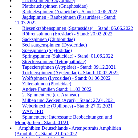
Luchsspinnen (Oxyopidae)
Plattbauchspinnen (Gnaphosidae)
Radnetzspinnen (Araneidae) - Stand: 20.06.2022
Jagdspinnen - Raubspinnen (Pisauridae) - Stand:
11.03.2022
Riesenkrabbenspinnen (Sparassidae) - Stand: 06.06.2022
Röhrenspinnen (Eresidae) - Stand: 20.02.2022
Sackspinnen (Clubionidae)
Sechsaugenspinnen (Dysderidae)
Speispinnen (Scytodidae)
Springspinnen (Salticidae) - Stand: 01.06.2022
Streckerspinnen (Tetragnathidae)
Tapezierspinnen (Atypidae) - Stand: 09.12.2021
Trichterspinnen (Agelenidae) - Stand: 10.02.2022
Wolfspinnen (Lycosidae) - Stand: 01.06.2022
Zitterspinnen (Pholcidae)
Andere Familien Stand: 11.03.2022
2. Spinnentiere (ex. Araneae)
Milben und Zecken (Acari) - Stand: 27.01.2021
Weberknechte (Opiliones) - Stand: 27.02.2021
WANTED
Spinnentiere: Interessante Beobachtungen und
Monografien - Stand: 01/21
Amphibien Deutschlands - Artenportraits Amphibien
(Amphibia) - Stand: 21.05.2022