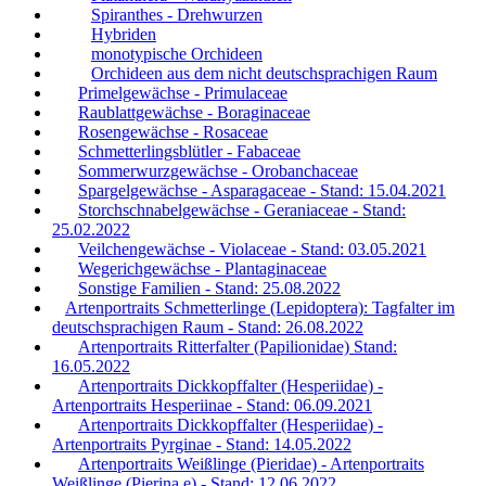
Spiranthes - Drehwurzen
Hybriden
monotypische Orchideen
Orchideen aus dem nicht deutschsprachigen Raum
Primelgewächse - Primulaceae
Raublattgewächse - Boraginaceae
Rosengewächse - Rosaceae
Schmetterlingsblütler - Fabaceae
Sommerwurzgewächse - Orobanchaceae
Spargelgewächse - Asparagaceae - Stand: 15.04.2021
Storchschnabelgewächse - Geraniaceae - Stand:
25.02.2022
Veilchengewächse - Violaceae - Stand: 03.05.2021
Wegerichgewächse - Plantaginaceae
Sonstige Familien - Stand: 25.08.2022
Artenportraits Schmetterlinge (Lepidoptera): Tagfalter im
deutschsprachigen Raum - Stand: 26.08.2022
Artenportraits Ritterfalter (Papilionidae) Stand:
16.05.2022
Artenportraits Dickkopffalter (Hesperiidae) -
Artenportraits Hesperiinae - Stand: 06.09.2021
Artenportraits Dickkopffalter (Hesperiidae) -
Artenportraits Pyrginae - Stand: 14.05.2022
Artenportraits Weißlinge (Pieridae) - Artenportraits
Weißlinge (Pierina e) - Stand: 12.06.2022