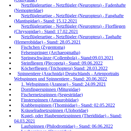
Netzflüglerartige - Netzflügler (Neuroptera) - Fadenhafte
(Nemopteridae)
Netzflüglerartige - Netzflügler (Neuroptera) - Fanghafte
(Mantispidae) - Stand: 15.12.2021
Netzflüglerartige - Netzflügler (Neuroptera) - Florfliegen
(Chrysopidae) - Stand: 17.02.2021
Netzflüglerartige - Netzflügler (Neuroptera) - Taghafte
(Hemerobiidae) - Stand: 28.05.2021
Fischchen (Zygentoma)
Felsenspringer (Archaeognatha)
Springschwänze (Collembola) - Stand:09.03.2021
Steinfliegen (Plecopeta) - Stand: 09.06.2022
Köcherfliegen (Trichoptera) Stand: 28.03.2022
Spinnentiere (Arachnida) Deutschlands - Artenportraits
Webspinnen und Spinnentiere - Stand: 20.06.2022
1. Webspinnen (Araneae) - Stand: 24.09.2021
Dornfingerspinnen (Miturgidae)
Fischernetzspinnen (Segestriidae)
Finsterspinnen (Amaurobiidae)
Krabbenspinnen (Thomisidae) - Stand: 02.05.2022
Kräuselradnetzspinnen (Uloboridae)
Kugel- oder Haubennetzspinnen (Theridiidae) - Stand:
04.03.2021
Laufspinnen (Philodromidae) - Stand: 06.06.2022