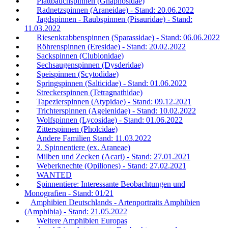
Plattbauchspinnen (Gnaphosidae)
Radnetzspinnen (Araneidae) - Stand: 20.06.2022
Jagdspinnen - Raubspinnen (Pisauridae) - Stand:
11.03.2022
Riesenkrabbenspinnen (Sparassidae) - Stand: 06.06.2022
Röhrenspinnen (Eresidae) - Stand: 20.02.2022
Sackspinnen (Clubionidae)
Sechsaugenspinnen (Dysderidae)
Speispinnen (Scytodidae)
Springspinnen (Salticidae) - Stand: 01.06.2022
Streckerspinnen (Tetragnathidae)
Tapezierspinnen (Atypidae) - Stand: 09.12.2021
Trichterspinnen (Agelenidae) - Stand: 10.02.2022
Wolfspinnen (Lycosidae) - Stand: 01.06.2022
Zitterspinnen (Pholcidae)
Andere Familien Stand: 11.03.2022
2. Spinnentiere (ex. Araneae)
Milben und Zecken (Acari) - Stand: 27.01.2021
Weberknechte (Opiliones) - Stand: 27.02.2021
WANTED
Spinnentiere: Interessante Beobachtungen und
Monografien - Stand: 01/21
Amphibien Deutschlands - Artenportraits Amphibien
(Amphibia) - Stand: 21.05.2022
Weitere Amphibien Europas