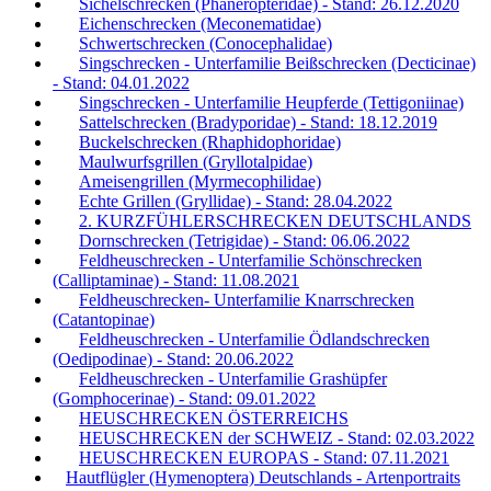
Sichelschrecken (Phaneropteridae) - Stand: 26.12.2020
Eichenschrecken (Meconematidae)
Schwertschrecken (Conocephalidae)
Singschrecken - Unterfamilie Beißschrecken (Decticinae)
- Stand: 04.01.2022
Singschrecken - Unterfamilie Heupferde (Tettigoniinae)
Sattelschrecken (Bradyporidae) - Stand: 18.12.2019
Buckelschrecken (Rhaphidophoridae)
Maulwurfsgrillen (Gryllotalpidae)
Ameisengrillen (Myrmecophilidae)
Echte Grillen (Gryllidae) - Stand: 28.04.2022
2. KURZFÜHLERSCHRECKEN DEUTSCHLANDS
Dornschrecken (Tetrigidae) - Stand: 06.06.2022
Feldheuschrecken - Unterfamilie Schönschrecken
(Calliptaminae) - Stand: 11.08.2021
Feldheuschrecken- Unterfamilie Knarrschrecken
(Catantopinae)
Feldheuschrecken - Unterfamilie Ödlandschrecken
(Oedipodinae) - Stand: 20.06.2022
Feldheuschrecken - Unterfamilie Grashüpfer
(Gomphocerinae) - Stand: 09.01.2022
HEUSCHRECKEN ÖSTERREICHS
HEUSCHRECKEN der SCHWEIZ - Stand: 02.03.2022
HEUSCHRECKEN EUROPAS - Stand: 07.11.2021
Hautflügler (Hymenoptera) Deutschlands - Artenportraits