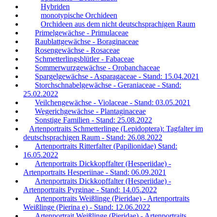
Hybriden
monotypische Orchideen
Orchideen aus dem nicht deutschsprachigen Raum
Primelgewächse - Primulaceae
Raublattgewächse - Boraginaceae
Rosengewächse - Rosaceae
Schmetterlingsblütler - Fabaceae
Sommerwurzgewächse - Orobanchaceae
Spargelgewächse - Asparagaceae - Stand: 15.04.2021
Storchschnabelgewächse - Geraniaceae - Stand:
25.02.2022
Veilchengewächse - Violaceae - Stand: 03.05.2021
Wegerichgewächse - Plantaginaceae
Sonstige Familien - Stand: 25.08.2022
Artenportraits Schmetterlinge (Lepidoptera): Tagfalter im
deutschsprachigen Raum - Stand: 26.08.2022
Artenportraits Ritterfalter (Papilionidae) Stand:
16.05.2022
Artenportraits Dickkopffalter (Hesperiidae) -
Artenportraits Hesperiinae - Stand: 06.09.2021
Artenportraits Dickkopffalter (Hesperiidae) -
Artenportraits Pyrginae - Stand: 14.05.2022
Artenportraits Weißlinge (Pieridae) - Artenportraits
Weißlinge (Pierina e) - Stand: 12.06.2022
Artenportrait Weißlinge (Pieridae) - Artenportraits