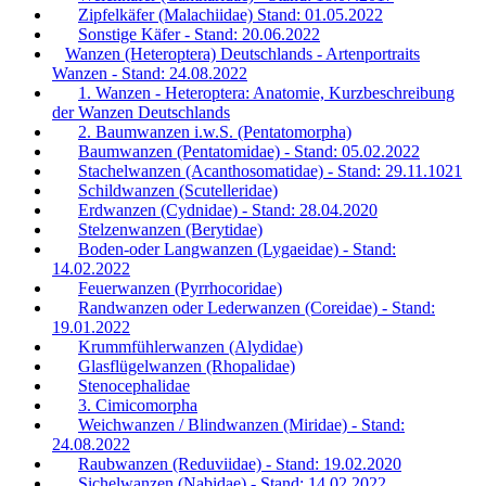
Zipfelkäfer (Malachiidae) Stand: 01.05.2022
Sonstige Käfer - Stand: 20.06.2022
Wanzen (Heteroptera) Deutschlands - Artenportraits
Wanzen - Stand: 24.08.2022
1. Wanzen - Heteroptera: Anatomie, Kurzbeschreibung
der Wanzen Deutschlands
2. Baumwanzen i.w.S. (Pentatomorpha)
Baumwanzen (Pentatomidae) - Stand: 05.02.2022
Stachelwanzen (Acanthosomatidae) - Stand: 29.11.1021
Schildwanzen (Scutelleridae)
Erdwanzen (Cydnidae) - Stand: 28.04.2020
Stelzenwanzen (Berytidae)
Boden-oder Langwanzen (Lygaeidae) - Stand:
14.02.2022
Feuerwanzen (Pyrrhocoridae)
Randwanzen oder Lederwanzen (Coreidae) - Stand:
19.01.2022
Krummfühlerwanzen (Alydidae)
Glasflügelwanzen (Rhopalidae)
Stenocephalidae
3. Cimicomorpha
Weichwanzen / Blindwanzen (Miridae) - Stand:
24.08.2022
Raubwanzen (Reduviidae) - Stand: 19.02.2020
Sichelwanzen (Nabidae) - Stand: 14.02.2022