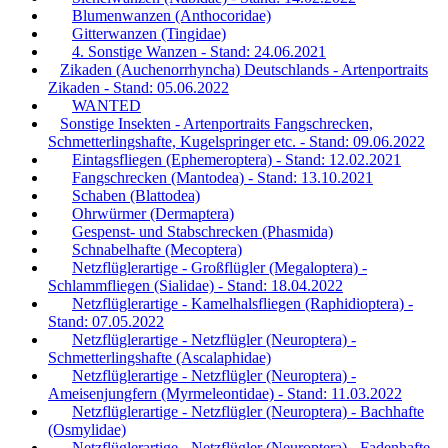
Blumenwanzen (Anthocoridae)
Gitterwanzen (Tingidae)
4. Sonstige Wanzen - Stand: 24.06.2021
Zikaden (Auchenorrhyncha) Deutschlands - Artenportraits
Zikaden - Stand: 05.06.2022
WANTED
Sonstige Insekten - Artenportraits Fangschrecken,
Schmetterlingshafte, Kugelspringer etc. - Stand: 09.06.2022
Eintagsfliegen (Ephemeroptera) - Stand: 12.02.2021
Fangschrecken (Mantodea) - Stand: 13.10.2021
Schaben (Blattodea)
Ohrwürmer (Dermaptera)
Gespenst- und Stabschrecken (Phasmida)
Schnabelhafte (Mecoptera)
Netzflüglerartige - Großflügler (Megaloptera) -
Schlammfliegen (Sialidae) - Stand: 18.04.2022
Netzflüglerartige - Kamelhalsfliegen (Raphidioptera) -
Stand: 07.05.2022
Netzflüglerartige - Netzflügler (Neuroptera) -
Schmetterlingshafte (Ascalaphidae)
Netzflüglerartige - Netzflügler (Neuroptera) -
Ameisenjungfern (Myrmeleontidae) - Stand: 11.03.2022
Netzflüglerartige - Netzflügler (Neuroptera) - Bachhafte
(Osmylidae)
Netzflüglerartige - Netzflügler (Neuroptera) - Fadenhafte