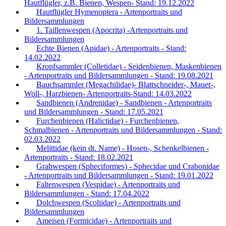
Hautflügler, z.B. Bienen, Wespen- Stand: 19.12.2022
Hautflügler Hymenoptera - Artenportraits und
Bildersammlungen
1. Taillenwespen (Apocrita) -Artenportraits und
Bildersammlungen
Echte Bienen (Apidae) - Artenportraits - Stand:
14.02.2022
Kropfsammler (Colletidae) - Seidenbienen, Maskenbienen
- Artenportraits und Bildersammlungen - Stand: 19.08.2021
Bauchsammler (Megachilidae)- Blattschneider-, Mauer-,
Woll-, Harzbienen- Artenportraits-Stand: 14.03.2022
Sandbienen (Andrenidae) - Sandbienen - Artenportraits
und Bildersammlungen - Stand: 17.05.2021
Furchenbienen (Halictidae) - Furchenbienen,
Schmalbienen - Artenportraits und Bildersammlungen - Stand:
02.03.2022
Melittidae (kein dt. Name) - Hosen-, Schenkelbienen -
Artenportraits - Stand: 18.02.2021
Grabwespen (Spheciformes) - Sphecidae und Crabonidae
- Artenportraits und Bildersammlungen - Stand: 19.01.2022
Faltenwespen (Vespidae) - Artenportraits und
Bildersammlungen - Stand: 17.04.2022
Dolchwespen (Scoliidae) - Artenportraits und
Bildersammlungen
Ameisen (Formicidae) - Artenportraits und