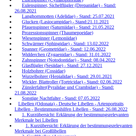
Eulenspinner, Sichelflügler (Drepanidae) - Stand:
26.08.2021
Langhornmotten (Adelidae) - Stand: 25.07.2021
Glucken (Lasiocampidae) - Stand:21.11.2021
Pfauenspinner (Saturniidae) - Stand: 21.05.2022
Prozessionsspinner (Thaumepoeidae)
Wiesenspinner (Lemoniidae)
Schwärmer (Sphingidae) - Stand: 13.02.2022
Spanner (Geometridae) - Stand: 12.06.2022
Widderchen (Zygaenidae) - Stand: 31.01.2022
Zahnspinner (Notodontidae) - Stand: 08.04.2022
Glasflügler (Sesiidae) - Stand: 27.12.2021
Holzbohrer (Cossidae)
Wurzelbohrer (Hepialidae) - Stand: 29.01.2021
Wickler, Blattroller (Tortricidae) - Stand: 02.06.2022
Zünslerfalter(Pyralidae und Crambidae) - Stand:
21.08.2022
Sonstige Nachtfalter - Stand: 07.05.2022
Libellen (Odonata) - Deutsche Libellen - Artenportraits
Libellen - Bestimmungshilfen Libellen - Stand: 26.08.2022
1. Kurzübersicht: Erklärung der bestimmungsrelevanten
Merkmale bei Libellen
1. Kurzübersicht: Erklärung der bestimmungsrelevanten
Merkmale bei Großlibellen