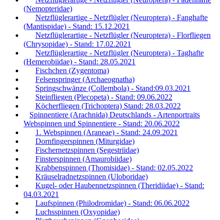
(Nemopteridae)
Netzflüglerartige - Netzflügler (Neuroptera) - Fanghafte
(Mantispidae) - Stand: 15.12.2021
Netzflüglerartige - Netzflügler (Neuroptera) - Florfliegen
(Chrysopidae) - Stand: 17.02.2021
Netzflüglerartige - Netzflügler (Neuroptera) - Taghafte
(Hemerobiidae) - Stand: 28.05.2021
Fischchen (Zygentoma)
Felsenspringer (Archaeognatha)
Springschwänze (Collembola) - Stand:09.03.2021
Steinfliegen (Plecopeta) - Stand: 09.06.2022
Köcherfliegen (Trichoptera) Stand: 28.03.2022
Spinnentiere (Arachnida) Deutschlands - Artenportraits
Webspinnen und Spinnentiere - Stand: 20.06.2022
1. Webspinnen (Araneae) - Stand: 24.09.2021
Dornfingerspinnen (Miturgidae)
Fischernetzspinnen (Segestriidae)
Finsterspinnen (Amaurobiidae)
Krabbenspinnen (Thomisidae) - Stand: 02.05.2022
Kräuselradnetzspinnen (Uloboridae)
Kugel- oder Haubennetzspinnen (Theridiidae) - Stand:
04.03.2021
Laufspinnen (Philodromidae) - Stand: 06.06.2022
Luchsspinnen (Oxyopidae)