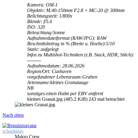
Kamera: OM-1
Objektiv: M.40-150mm F2.8 + MC-20 @ 300mm
Belichtungszeit: 1/800s
Blende: f/5.6
ISO: 320
Beleuchtung:Sonne
Aufnahmedateiformat (RAW/JPG): RAW
Beschnittsbetrag in % (Breite u. Hoehe):5/10
Stativ: aufgelegt
Infos zu Multishot-Techniken (z.B. Stack, HDR, Stitch):
---------
Aufnahmedatum: 28.06.2026
Region/Ort: Cuxhaven
vorgefundener Lebensraum:Graben
Artenname:kleines Granatauge
NB
sonstiges:einen Halm per EBV entfernt
kleines Granat.jpg (485.2 KiB) 243 mal betrachtet
Nach oben
schaubinio
Makro Crew