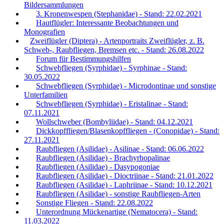
Bildersammlungen
3. Kronenwespen (Stephanidae) - Stand: 22.02.2021
Hautflügler: Interessante Beobachtungen und
Monografien
Zweiflügler (Diptera) - Artenportraits Zweiflügler, z. B.
Schweb-, Raubfliegen, Bremsen etc. - Stand: 26.08.2022
Forum für Bestimmungshilfen
Schwebfliegen (Syrphidae) - Syrphinae - Stand:
30.05.2022
Schwebfliegen (Syrphidae) - Microdontinae und sonstige
Unterfamilien
Schwebfliegen (Syrphidae) - Eristalinae - Stand:
07.11.2021
Wollschweber (Bombyliidae) - Stand: 04.12.2021
Dickkopffliegen/Blasenkopffliegen - (Conopidae) - Stand:
27.11.2021
Raubfliegen (Asilidae) - Asilinae - Stand: 06.06.2022
Raubfliegen (Asilidae) - Brachyrhopalinae
Raubfliegen (Asilidae) - Dasypogoniae
Raubfliegen (Asilidae) - Dioctriinae - Stand: 21.01.2022
Raubfliegen (Asilidae) - Laphriinae - Stand: 10.12.2021
Raubfliegen (Asilidae) - sonstige Raubfliegen-Arten
Sonstige Fliegen - Stand: 22.08.2022
Unterordnung Mückenartige (Nematocera) - Stand:
11.03.2022