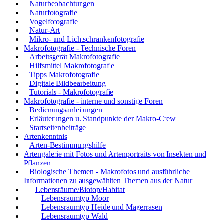
Naturbeobachtungen
Naturfotografie
Vogelfotografie
Natur-Art
Mikro- und Lichtschrankenfotografie
Makrofotografie - Technische Foren
Arbeitsgerät Makrofotografie
Hilfsmittel Makrofotografie
Tipps Makrofotografie
Digitale Bildbearbeitung
Tutorials - Makrofotografie
Makrofotografie - interne und sonstige Foren
Bedienungsanleitungen
Erläuterungen u. Standpunkte der Makro-Crew
Startseitenbeiträge
Artenkenntnis
Arten-Bestimmungshilfe
Artengalerie mit Fotos und Artenportraits von Insekten und
Pflanzen
Biologische Themen - Makrofotos und ausführliche
Informationen zu ausgewählten Themen aus der Natur
Lebensräume/Biotop/Habitat
Lebensraumtyp Moor
Lebensraumtyp Heide und Magerrasen
Lebensraumtyp Wald