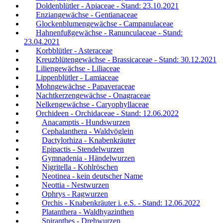
Doldenblütler - Apiaceae - Stand: 23.10.2021
Enziangewächse - Gentianaceae
Glockenblumengewächse - Campanulaceae
Hahnenfußgewächse - Ranunculaceae - Stand:
23.04.2021
Korbblütler - Asteraceae
Kreuzblütengewächse - Brassicaceae - Stand: 30.12.2021
Liliengewächse - Liliaceae
Lippenblütler - Lamiaceae
Mohngewächse - Papaveraceae
Nachtkerzengewächse - Onagraceae
Nelkengewächse - Caryophyllaceae
Orchideen - Orchidaceae - Stand: 12.06.2022
Anacamptis - Hundswurzen
Cephalanthera - Waldvöglein
Dactylorhiza - Knabenkräuter
Epipactis - Stendelwurzen
Gymnadenia - Händelwurzen
Nigritella - Kohlröschen
Neotinea - kein deutscher Name
Neottia - Nestwurzen
Ophrys - Ragwurzen
Orchis - Knabenkräuter i. e.S. - Stand: 12.06.2022
Platanthera - Waldhyazinthen
Spiranthes - Drehwurzen