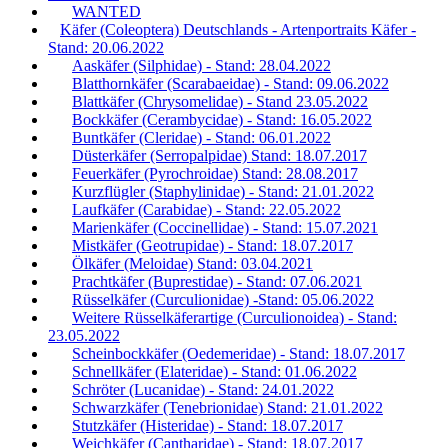
WANTED
Käfer (Coleoptera) Deutschlands - Artenportraits Käfer -
Stand: 20.06.2022
Aaskäfer (Silphidae) - Stand: 28.04.2022
Blatthornkäfer (Scarabaeidae) - Stand: 09.06.2022
Blattkäfer (Chrysomelidae) - Stand 23.05.2022
Bockkäfer (Cerambycidae) - Stand: 16.05.2022
Buntkäfer (Cleridae) - Stand: 06.01.2022
Düsterkäfer (Serropalpidae) Stand: 18.07.2017
Feuerkäfer (Pyrochroidae) Stand: 28.08.2017
Kurzflügler (Staphylinidae) - Stand: 21.01.2022
Laufkäfer (Carabidae) - Stand: 22.05.2022
Marienkäfer (Coccinellidae) - Stand: 15.07.2021
Mistkäfer (Geotrupidae) - Stand: 18.07.2017
Ölkäfer (Meloidae) Stand: 03.04.2021
Prachtkäfer (Buprestidae) - Stand: 07.06.2021
Rüsselkäfer (Curculionidae) -Stand: 05.06.2022
Weitere Rüsselkäferartige (Curculionoidea) - Stand:
23.05.2022
Scheinbockkäfer (Oedemeridae) - Stand: 18.07.2017
Schnellkäfer (Elateridae) - Stand: 01.06.2022
Schröter (Lucanidae) - Stand: 24.01.2022
Schwarzkäfer (Tenebrionidae) Stand: 21.01.2022
Stutzkäfer (Histeridae) - Stand: 18.07.2017
Weichkäfer (Cantharidae) - Stand: 18.07.2017