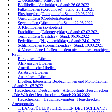
2. Großlibellen (Anisoptera)
Edellibellen (Aeshnidae) - Stand: 26.08.2022
Falkenlibellen (Corduliidae) - Stand: 28.11.2021
Flussjungfern (Gomphidae) - Stand: 20.06.2021
Quelljungfern (Cordulegasteridae)
Segellibellen (Libellulidae) - Stand: 22.06.2022
3. Kleinlibellen (Zygoptera)
Prachtlibellen (Calopterygidae) - Stand: 02.02.2021
Teichjungfern (Lestidae) - Stand: 06.06.2022
Federlibellen (Platycnemididae) - Stand: 24.01.2022
Schlanklibellen (Coenagrionidae) - Stand: 10.03.2021
4. Verschiedene Libellen aus dem nicht deutschsprachigen
Raum
Europäische Libellen
Afrikanische Libellen
Amerikanische Libellen
Asiatische Libellen
Australische Libellen
Libellen: Interessante Beobachtungen und Monographien
- Stand: 21.05.2022
Heuschrecken Deutschlands - Artenportraits Heuschrecken
- Die Welt der Heuschrecken - Stand: 20.06.2022
Heuschrecken - Heuschreckenarten - Heuschrecken
Artenportraits
1. LANGFÜHLERSCHRECKEN DEUTSCHLANDS