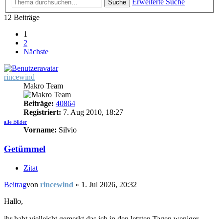
Erweiterte Suche
Suche
12 Beiträge
1
2
Nächste
rincewind
Makro Team
Beiträge:
40864
Registriert:
7. Aug 2010, 18:27
alle Bilder
Vorname:
Silvio
Getümmel
Zitat
Beitrag
von
rincewind
»
1. Jul 2026, 20:32
Hallo,
ihr habt vielleicht gemerkt das ich in den letzten Tagen weniger