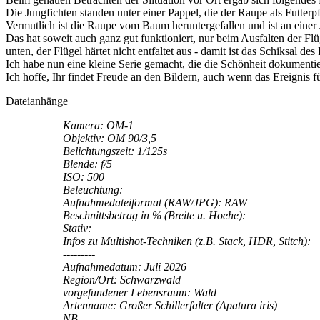
Die Jungfichten standen unter einer Pappel, die der Raupe als Futterp
Vermutlich ist die Raupe vom Baum heruntergefallen und ist an eine
Das hat soweit auch ganz gut funktioniert, nur beim Ausfalten der Fl
unten, der Flügel härtet nicht entfaltet aus - damit ist das Schiksal de
Ich habe nun eine kleine Serie gemacht, die die Schönheit dokumenti
Ich hoffe, Ihr findet Freude an den Bildern, auch wenn das Ereignis für 
Dateianhänge
Kamera: OM-1
Objektiv: OM 90/3,5
Belichtungszeit: 1/125s
Blende: f/5
ISO: 500
Beleuchtung:
Aufnahmedateiformat (RAW/JPG): RAW
Beschnittsbetrag in % (Breite u. Hoehe):
Stativ:
Infos zu Multishot-Techniken (z.B. Stack, HDR, Stitch):
---------
Aufnahmedatum: Juli 2026
Region/Ort: Schwarzwald
vorgefundener Lebensraum: Wald
Artenname: Großer Schillerfalter (Apatura iris)
NB