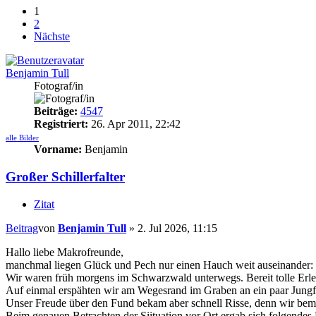
1
2
Nächste
Benjamin Tull
Fotograf/in
Beiträge:
4547
Registriert:
26. Apr 2011, 22:42
alle Bilder
Vorname:
Benjamin
Großer Schillerfalter
Zitat
Beitrag
von
Benjamin Tull
»
2. Jul 2026, 11:15
Hallo liebe Makrofreunde,
manchmal liegen Glück und Pech nur einen Hauch weit auseinander:
Wir waren früh morgens im Schwarzwald unterwegs. Bereit tolle Erleb
Auf einmal erspähten wir am Wegesrand im Graben an ein paar Jungfic
Unser Freude über den Fund bekam aber schnell Risse, denn wir bemer
Beim genauen Betrachten der Siituation vor Ort ergab sich folgendes