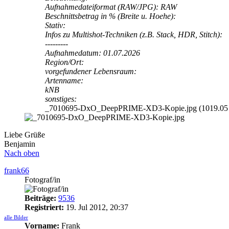
Aufnahmedateiformat (RAW/JPG): RAW
Beschnittsbetrag in % (Breite u. Hoehe):
Stativ:
Infos zu Multishot-Techniken (z.B. Stack, HDR, Stitch):
---------
Aufnahmedatum: 01.07.2026
Region/Ort:
vorgefundener Lebensraum:
Artenname:
kNB
sonstiges:
_7010695-DxO_DeepPRIME-XD3-Kopie.jpg (1019.05 Ki
Liebe Grüße
Benjamin
Nach oben
frank66
Fotograf/in
Beiträge:
9536
Registriert:
19. Jul 2012, 20:37
alle Bilder
Vorname:
Frank