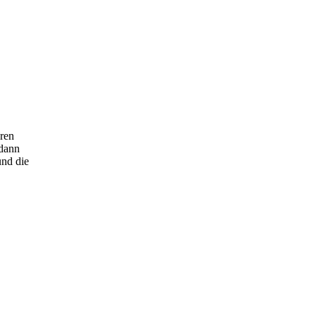
eren
 dann
und die