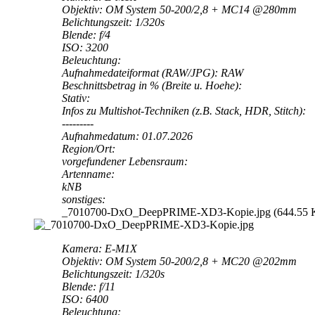
Objektiv: OM System 50-200/2,8 + MC14 @280mm
Belichtungszeit: 1/320s
Blende: f/4
ISO: 3200
Beleuchtung:
Aufnahmedateiformat (RAW/JPG): RAW
Beschnittsbetrag in % (Breite u. Hoehe):
Stativ:
Infos zu Multishot-Techniken (z.B. Stack, HDR, Stitch):
---------
Aufnahmedatum: 01.07.2026
Region/Ort:
vorgefundener Lebensraum:
Artenname:
kNB
sonstiges:
_7010700-DxO_DeepPRIME-XD3-Kopie.jpg (644.55 KiB
Kamera: E-M1X
Objektiv: OM System 50-200/2,8 + MC20 @202mm
Belichtungszeit: 1/320s
Blende: f/11
ISO: 6400
Beleuchtung: