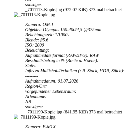
sonstiges:
_7011113-Kopie.jpg (972.07 KiB) 373 mal betrachtet
Kamera: OM-1
Objektiv: Olympus 150-400/4,5 @375mm
Belichtungszeit: 1/1000s
Blende: f/5.6
ISO: 2000
Beleuchtung:
Aufnahmedateiformat (RAW/JPG): RAW
Beschnittsbetrag in % (Breite u. Hoehe):
Stativ:
Infos zu Multishot-Techniken (z.B. Stack, HDR, Stitch):
---------
Aufnahmedatum: 01.07.2026
Region/Ort:
vorgefundener Lebensraum:
Artenname:
NB
sonstiges:
_7011199-Kopie.jpg (641.95 KiB) 373 mal betrachtet
Kamera: E-M1X