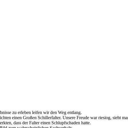
nisse zu erleben leifen wir den Weg entlang.
hten einen Großen Schillerfalter. Unsere Freude war riesiog, sieht ma
kten, dass der Falter einen Schlupfschaden hatte.
 Bild zum wahrscheinlichen Sachverhalt: