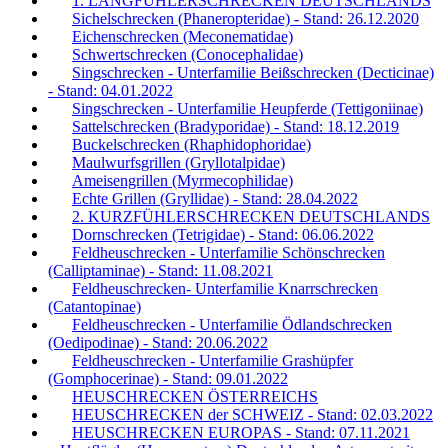
1. LANGFÜHLERSCHRECKEN DEUTSCHLANDS
Sichelschrecken (Phaneropteridae) - Stand: 26.12.2020
Eichenschrecken (Meconematidae)
Schwertschrecken (Conocephalidae)
Singschrecken - Unterfamilie Beißschrecken (Decticinae)
- Stand: 04.01.2022
Singschrecken - Unterfamilie Heupferde (Tettigoniinae)
Sattelschrecken (Bradyporidae) - Stand: 18.12.2019
Buckelschrecken (Rhaphidophoridae)
Maulwurfsgrillen (Gryllotalpidae)
Ameisengrillen (Myrmecophilidae)
Echte Grillen (Gryllidae) - Stand: 28.04.2022
2. KURZFÜHLERSCHRECKEN DEUTSCHLANDS
Dornschrecken (Tetrigidae) - Stand: 06.06.2022
Feldheuschrecken - Unterfamilie Schönschrecken
(Calliptaminae) - Stand: 11.08.2021
Feldheuschrecken- Unterfamilie Knarrschrecken
(Catantopinae)
Feldheuschrecken - Unterfamilie Ödlandschrecken
(Oedipodinae) - Stand: 20.06.2022
Feldheuschrecken - Unterfamilie Grashüpfer
(Gomphocerinae) - Stand: 09.01.2022
HEUSCHRECKEN ÖSTERREICHS
HEUSCHRECKEN der SCHWEIZ - Stand: 02.03.2022
HEUSCHRECKEN EUROPAS - Stand: 07.11.2021