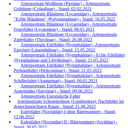
Artenportrait Weißlinge (Pieridae) - Artenportraits
Gelblinge (Coliadinae) - Stand: 02.02.2021
Artenportraits Bläulinge (Lycaenidae) - Artenportraits
"Echte Bläulinge" (Polyommatinae) - Stand: 16.05.2022
Artenportraits Bläulinge (Lycaenidae) - Artenportraits
Feuerfalter (Lycaeninae) - Stand: 08.03.2021
Artenportraits Bläulinge (Lycaenidae) - Artenportraits
Zipfelfalter (Theclinae) - Stand: 26.08.2022
Artenportraits Edelfalter (Nymphalidae) -Artenportraits
Eisvögel (Limenitidinae) - Stand: 15.05.2022
Artenportraits Edelfalter (Nymphalidae) - Echte Edelfalter
(Nymphalinae und Libytheinae) - Stand: 21.05.2022
Artenportraits Edelfalter (Nymphalidae) - Artenportraits
Perlmuttfalter (Heliconiinae) - Stand: 21.05.2022
Artenportraits Edelfalter (Nymphalidae) - Artenportraits
Schillerfalter (Apaturinae) - Stand: 09.02.2021
Artenportraits Edelfalter (Nymphalidae) - Artenportraits
Augenfalter (Satyrinae) - Stand: 09.06.2022
Artenportraits Europäische Falter
Artenportraits Schmetterlinge (Lepidoptera): Nachtfalter im
deutschsprachigen Raum - Stand: 21.08.2022
Eulenfalter (Noctuidae) I ohne Bärenspinner - Stand:
12.06.2022
Eulenfalter (Noctuidae) II / Bärenspinner (Arctiidae) -
Stand: 30.05.2022