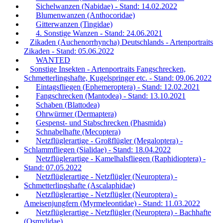
Sichelwanzen (Nabidae) - Stand: 14.02.2022
Blumenwanzen (Anthocoridae)
Gitterwanzen (Tingidae)
4. Sonstige Wanzen - Stand: 24.06.2021
Zikaden (Auchenorrhyncha) Deutschlands - Artenportraits
Zikaden - Stand: 05.06.2022
WANTED
Sonstige Insekten - Artenportraits Fangschrecken,
Schmetterlingshafte, Kugelspringer etc. - Stand: 09.06.2022
Eintagsfliegen (Ephemeroptera) - Stand: 12.02.2021
Fangschrecken (Mantodea) - Stand: 13.10.2021
Schaben (Blattodea)
Ohrwürmer (Dermaptera)
Gespenst- und Stabschrecken (Phasmida)
Schnabelhafte (Mecoptera)
Netzflüglerartige - Großflügler (Megaloptera) -
Schlammfliegen (Sialidae) - Stand: 18.04.2022
Netzflüglerartige - Kamelhalsfliegen (Raphidioptera) -
Stand: 07.05.2022
Netzflüglerartige - Netzflügler (Neuroptera) -
Schmetterlingshafte (Ascalaphidae)
Netzflüglerartige - Netzflügler (Neuroptera) -
Ameisenjungfern (Myrmeleontidae) - Stand: 11.03.2022
Netzflüglerartige - Netzflügler (Neuroptera) - Bachhafte
(Osmylidae)