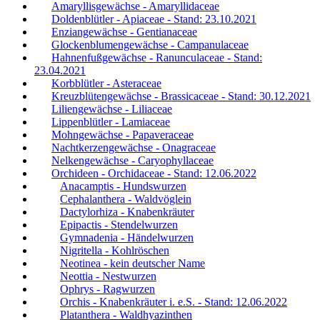
Amaryllisgewächse - Amaryllidaceae
Doldenblütler - Apiaceae - Stand: 23.10.2021
Enziangewächse - Gentianaceae
Glockenblumengewächse - Campanulaceae
Hahnenfußgewächse - Ranunculaceae - Stand:
23.04.2021
Korbblütler - Asteraceae
Kreuzblütengewächse - Brassicaceae - Stand: 30.12.2021
Liliengewächse - Liliaceae
Lippenblütler - Lamiaceae
Mohngewächse - Papaveraceae
Nachtkerzengewächse - Onagraceae
Nelkengewächse - Caryophyllaceae
Orchideen - Orchidaceae - Stand: 12.06.2022
Anacamptis - Hundswurzen
Cephalanthera - Waldvöglein
Dactylorhiza - Knabenkräuter
Epipactis - Stendelwurzen
Gymnadenia - Händelwurzen
Nigritella - Kohlröschen
Neotinea - kein deutscher Name
Neottia - Nestwurzen
Ophrys - Ragwurzen
Orchis - Knabenkräuter i. e.S. - Stand: 12.06.2022
Platanthera - Waldhyazinthen