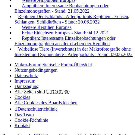
Weitere Amphibien Europas
Amphibien: Interessante Beobachtungen oder
Einzelmonografien - Stand: 21.05.2022
Reptilien Deutschlands - Artenportraits Reptilien - Echsen,
Schlangen, Schildkröten - Stand: 20.06.2022
Weitere Reptilien Europas
Echte Eidechsen Europas - Stand: 04.12.2021
Reptilien: Interessante Einzelbeobachtungen oder
Einzelmonographien aus dem Leben der Reptilien
Wirbellose Tiere (Invertebrata) in der Makrofotografie ohne
Insekten und Spinnentiere - Artenportraits - Stand: 09.06.2022
Makro-Forum
Startseite
Foren-Übersicht
Nutzungsbedingungen
Datenschutz
Impressum
Danksagung
Alle Zeiten sind
UTC+02:00
Cookies
Alle Cookies des Boards löschen
Datenschutzrichtlinie
Das Team
Cookie-Richtlinie
Kontakt