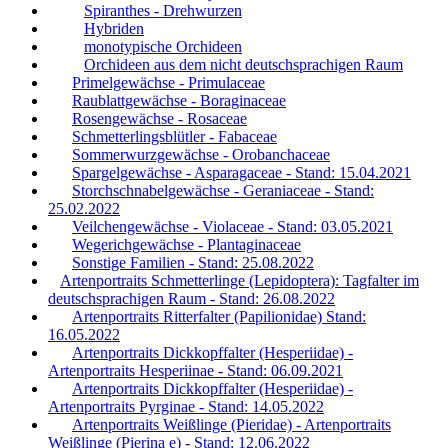
Spiranthes - Drehwurzen
Hybriden
monotypische Orchideen
Orchideen aus dem nicht deutschsprachigen Raum
Primelgewächse - Primulaceae
Raublattgewächse - Boraginaceae
Rosengewächse - Rosaceae
Schmetterlingsblütler - Fabaceae
Sommerwurzgewächse - Orobanchaceae
Spargelgewächse - Asparagaceae - Stand: 15.04.2021
Storchschnabelgewächse - Geraniaceae - Stand:
25.02.2022
Veilchengewächse - Violaceae - Stand: 03.05.2021
Wegerichgewächse - Plantaginaceae
Sonstige Familien - Stand: 25.08.2022
Artenportraits Schmetterlinge (Lepidoptera): Tagfalter im
deutschsprachigen Raum - Stand: 26.08.2022
Artenportraits Ritterfalter (Papilionidae) Stand:
16.05.2022
Artenportraits Dickkopffalter (Hesperiidae) -
Artenportraits Hesperiinae - Stand: 06.09.2021
Artenportraits Dickkopffalter (Hesperiidae) -
Artenportraits Pyrginae - Stand: 14.05.2022
Artenportraits Weißlinge (Pieridae) - Artenportraits
Weißlinge (Pierina e) - Stand: 12.06.2022