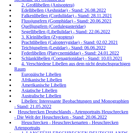
2. Großlibellen (Anisoptera)
Edellibellen (Aeshnidae) - Stand: 26.08.2022
Falkenlibellen (Corduliidae) - Stand: 28.11.2021
Flussjungfern (Gomphidae) - Stand: 20.06.2021
Quelljungfern (Cordulegasteridae)
Segellibellen (Libellulidae) - Stand: 22.06.2022
3. Kleinlibellen (Zygoptera)
Prachtlibellen (Calopterygidae) - Stand: 02.02.2021
Teichjungfern (Lestidae) - Stand: 06.06.2022
Federlibellen (Platycnemididae) - Stand: 24.01.2022
Schlanklibellen (Coenagrionidae) - Stand: 10.03.2021
4. Verschiedene Libellen aus dem nicht deutschsprachigen
Raum
Europäische Libellen
Afrikanische Libellen
Amerikanische Libellen
Asiatische Libellen
Australische Libellen
Libellen: Interessante Beobachtungen und Monographien
- Stand: 21.05.2022
Heuschrecken Deutschlands - Artenportraits Heuschrecken
- Die Welt der Heuschrecken - Stand: 20.06.2022
Heuschrecken - Heuschreckenarten - Heuschrecken
Artenportraits