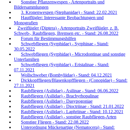
Sonstige Pflanzenwespen - Artenportraits und
Bildersammlungen
3. Kronenwespen (Stephanidae) - Stand: 22.02.2021
Hautflügler: Interessante Beobachtungen und
Monografien
Zweiflügler (Diptera) - Artenportraits Zweiflügler, z. B.
Schweb-, Raubfliegen, Bremsen etc. - Stand: 26.08.2022
Forum für Bestimmungshilfen
Schwebfliegen (Syrphidae) - Syrphinae - Stand:
30.05.2022
Schwebfliegen (Syrphidae) - Microdontinae und sonstige
Unterfamilien
Schwebfliegen (Syrphidae) - Eristalinae - Stand:
07.11.2021
Wollschweber (Bombyliidae) - Stand: 04.12.2021
Dickkopffliegen/Blasenkopffliegen - (Conopidae) - Stand:
27.11.2021
Raubfliegen (Asilidae) - Asilinae - Stand: 06.06.2022
Raubfliegen (Asilidae) - Brachyrhopalinae
Raubfliegen (Asilidae) - Dasypogoniae
Raubfliegen (Asilidae) - Dioctriinae - Stand: 21.01.2022
Raubfliegen (Asilidae) - Laphriinae - Stand: 10.12.2021
Raubfliegen (Asilidae) - sonstige Raubfliegen-Arten
Sonstige Fliegen - Stand: 22.08.2022
Unterordnung Mückenartige (Nematocera) - Stand: