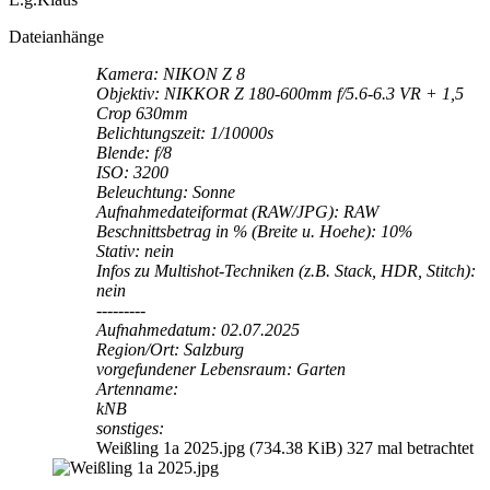
Dateianhänge
Kamera: NIKON Z 8
Objektiv: NIKKOR Z 180-600mm f/5.6-6.3 VR + 1,5
Crop 630mm
Belichtungszeit: 1/10000s
Blende: f/8
ISO: 3200
Beleuchtung: Sonne
Aufnahmedateiformat (RAW/JPG): RAW
Beschnittsbetrag in % (Breite u. Hoehe): 10%
Stativ: nein
Infos zu Multishot-Techniken (z.B. Stack, HDR, Stitch):
nein
---------
Aufnahmedatum: 02.07.2025
Region/Ort: Salzburg
vorgefundener Lebensraum: Garten
Artenname:
kNB
sonstiges:
Weißling 1a 2025.jpg (734.38 KiB) 327 mal betrachtet