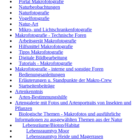
Portal Makrofotografie
Naturbeobachtungen
Naturfotografie
Vogelfotografie
Natur-Art
Mikro- und Lichtschrankenfotografie
Makrofotografie - Technische Foren
Arbeitsgerät Makrofotografie
Hilfsmittel Makrofotografie
Tipps Makrofotografie
Digitale Bildbearbeitung
Tutorials - Makrofotografie
Makrofotografie - interne und sonstige Foren
Bedienungsanleitungen
Erläuterungen u. Standpunkte der Makro-Crew
Startseitenbeiträge
Artenkenntnis
Arten-Bestimmungshilfe
Artengalerie mit Fotos und Artenportraits von Insekten und
Pflanzen
Biologische Themen - Makrofotos und ausführliche
Informationen zu ausgewählten Themen aus der Natur
Lebensräume/Biotop/Habitat
Lebensraumtyp Moor
Lebensraumtyp Heide und Magerrasen