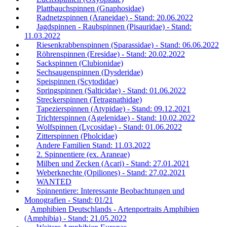
Plattbauchspinnen (Gnaphosidae)
Radnetzspinnen (Araneidae) - Stand: 20.06.2022
Jagdspinnen - Raubspinnen (Pisauridae) - Stand:
11.03.2022
Riesenkrabbenspinnen (Sparassidae) - Stand: 06.06.2022
Röhrenspinnen (Eresidae) - Stand: 20.02.2022
Sackspinnen (Clubionidae)
Sechsaugenspinnen (Dysderidae)
Speispinnen (Scytodidae)
Springspinnen (Salticidae) - Stand: 01.06.2022
Streckerspinnen (Tetragnathidae)
Tapezierspinnen (Atypidae) - Stand: 09.12.2021
Trichterspinnen (Agelenidae) - Stand: 10.02.2022
Wolfspinnen (Lycosidae) - Stand: 01.06.2022
Zitterspinnen (Pholcidae)
Andere Familien Stand: 11.03.2022
2. Spinnentiere (ex. Araneae)
Milben und Zecken (Acari) - Stand: 27.01.2021
Weberknechte (Opiliones) - Stand: 27.02.2021
WANTED
Spinnentiere: Interessante Beobachtungen und
Monografien - Stand: 01/21
Amphibien Deutschlands - Artenportraits Amphibien
(Amphibia) - Stand: 21.05.2022