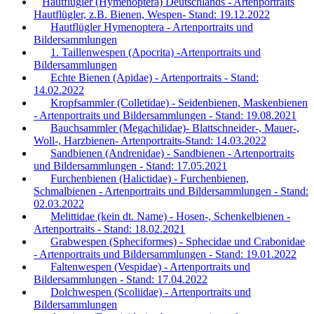
Hautflügler (Hymenoptera) Deutschlands - Artenportraits
Hautflügler, z.B. Bienen, Wespen- Stand: 19.12.2022
Hautflügler Hymenoptera - Artenportraits und
Bildersammlungen
1. Taillenwespen (Apocrita) -Artenportraits und
Bildersammlungen
Echte Bienen (Apidae) - Artenportraits - Stand:
14.02.2022
Kropfsammler (Colletidae) - Seidenbienen, Maskenbienen
- Artenportraits und Bildersammlungen - Stand: 19.08.2021
Bauchsammler (Megachilidae)- Blattschneider-, Mauer-,
Woll-, Harzbienen- Artenportraits-Stand: 14.03.2022
Sandbienen (Andrenidae) - Sandbienen - Artenportraits
und Bildersammlungen - Stand: 17.05.2021
Furchenbienen (Halictidae) - Furchenbienen,
Schmalbienen - Artenportraits und Bildersammlungen - Stand:
02.03.2022
Melittidae (kein dt. Name) - Hosen-, Schenkelbienen -
Artenportraits - Stand: 18.02.2021
Grabwespen (Spheciformes) - Sphecidae und Crabonidae
- Artenportraits und Bildersammlungen - Stand: 19.01.2022
Faltenwespen (Vespidae) - Artenportraits und
Bildersammlungen - Stand: 17.04.2022
Dolchwespen (Scoliidae) - Artenportraits und
Bildersammlungen