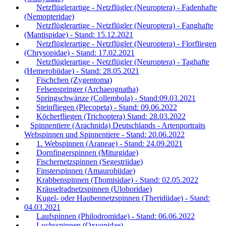
Netzflüglerartige - Netzflügler (Neuroptera) - Fadenhafte
(Nemopteridae)
Netzflüglerartige - Netzflügler (Neuroptera) - Fanghafte
(Mantispidae) - Stand: 15.12.2021
Netzflüglerartige - Netzflügler (Neuroptera) - Florfliegen
(Chrysopidae) - Stand: 17.02.2021
Netzflüglerartige - Netzflügler (Neuroptera) - Taghafte
(Hemerobiidae) - Stand: 28.05.2021
Fischchen (Zygentoma)
Felsenspringer (Archaeognatha)
Springschwänze (Collembola) - Stand:09.03.2021
Steinfliegen (Plecopeta) - Stand: 09.06.2022
Köcherfliegen (Trichoptera) Stand: 28.03.2022
Spinnentiere (Arachnida) Deutschlands - Artenportraits
Webspinnen und Spinnentiere - Stand: 20.06.2022
1. Webspinnen (Araneae) - Stand: 24.09.2021
Dornfingerspinnen (Miturgidae)
Fischernetzspinnen (Segestriidae)
Finsterspinnen (Amaurobiidae)
Krabbenspinnen (Thomisidae) - Stand: 02.05.2022
Kräuselradnetzspinnen (Uloboridae)
Kugel- oder Haubennetzspinnen (Theridiidae) - Stand:
04.03.2021
Laufspinnen (Philodromidae) - Stand: 06.06.2022
Luchsspinnen (Oxyopidae)