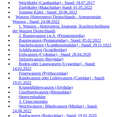
Weichkäfer (Cantharidae) - Stand: 18.07.2017
Zipfelkäfer (Malachiidae) Stand: 01.05.2022
Sonstige Käfer - Stand: 20.06.2022
Wanzen (Heteroptera) Deutschlands - Artenportraits
Wanzen - Stand: 24.08.2022
1. Wanzen - Heteroptera: Anatomie, Kurzbeschreibung
der Wanzen Deutschlands
2. Baumwanzen i.w.S. (Pentatomorpha)
Baumwanzen (Pentatomidae) - Stand: 05.02.2022
Stachelwanzen (Acanthosomatidae) - Stand: 29.11.1021
Schildwanzen (Scutelleridae)
Erdwanzen (Cydnidae) - Stand: 28.04.2020
Stelzenwanzen (Berytidae)
Boden-oder Langwanzen (Lygaeidae) - Stand:
14.02.2022
Feuerwanzen (Pyrrhocoridae)
Randwanzen oder Lederwanzen (Coreidae) - Stand:
19.01.2022
Krummfühlerwanzen (Alydidae)
Glasflügelwanzen (Rhopalidae)
Stenocephalidae
3. Cimicomorpha
Weichwanzen / Blindwanzen (Miridae) - Stand:
24.08.2022
Raubwanzen (Reduviidae) - Stand: 19.02.2020