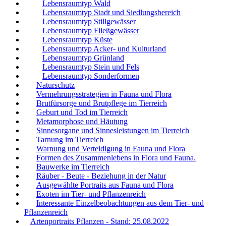
Lebensraumtyp Wald
Lebensraumtyp Stadt und Siedlungsbereich
Lebensraumtyp Stillgewässer
Lebensraumtyp Fließgewässer
Lebensraumtyp Küste
Lebensraumtyp Acker- und Kulturland
Lebensraumtyp Grünland
Lebensraumtyp Stein und Fels
Lebensraumtyp Sonderformen
Naturschutz
Vermehrungsstrategien in Fauna und Flora
Brutfürsorge und Brutpflege im Tierreich
Geburt und Tod im Tierreich
Metamorphose und Häutung
Sinnesorgane und Sinnesleistungen im Tierreich
Tarnung im Tierreich
Warnung und Verteidigung in Fauna und Flora
Formen des Zusammenlebens in Flora und Fauna.
Bauwerke im Tierreich
Räuber - Beute - Beziehung in der Natur
Ausgewählte Portraits aus Fauna und Flora
Exoten im Tier- und Pflanzenreich
Interessante Einzelbeobachtungen aus dem Tier- und
Pflanzenreich
Artenportraits Pflanzen - Stand: 25.08.2022