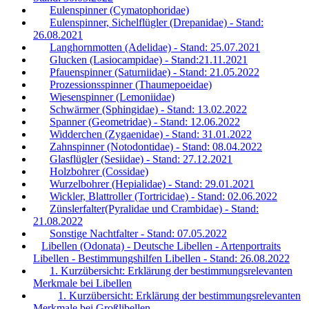
Eulenspinner (Cymatophoridae)
Eulenspinner, Sichelflügler (Drepanidae) - Stand:
26.08.2021
Langhornmotten (Adelidae) - Stand: 25.07.2021
Glucken (Lasiocampidae) - Stand:21.11.2021
Pfauenspinner (Saturniidae) - Stand: 21.05.2022
Prozessionsspinner (Thaumepoeidae)
Wiesenspinner (Lemoniidae)
Schwärmer (Sphingidae) - Stand: 13.02.2022
Spanner (Geometridae) - Stand: 12.06.2022
Widderchen (Zygaenidae) - Stand: 31.01.2022
Zahnspinner (Notodontidae) - Stand: 08.04.2022
Glasflügler (Sesiidae) - Stand: 27.12.2021
Holzbohrer (Cossidae)
Wurzelbohrer (Hepialidae) - Stand: 29.01.2021
Wickler, Blattroller (Tortricidae) - Stand: 02.06.2022
Zünslerfalter(Pyralidae und Crambidae) - Stand:
21.08.2022
Sonstige Nachtfalter - Stand: 07.05.2022
Libellen (Odonata) - Deutsche Libellen - Artenportraits
Libellen - Bestimmungshilfen Libellen - Stand: 26.08.2022
1. Kurzübersicht: Erklärung der bestimmungsrelevanten
Merkmale bei Libellen
1. Kurzübersicht: Erklärung der bestimmungsrelevanten
Merkmale bei Großlibellen