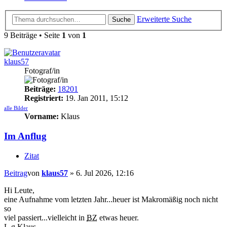
Erweiterte Suche
Suche
9 Beiträge • Seite
1
von
1
klaus57
Fotograf/in
Beiträge:
18201
Registriert:
19. Jan 2011, 15:12
alle Bilder
Vorname:
Klaus
Im Anflug
Zitat
Beitrag
von
klaus57
»
6. Jul 2026, 12:16
Hi Leute,
eine Aufnahme vom letzten Jahr...heuer ist Makromäßig noch nicht
so
viel passiert...vielleicht in
BZ
etwas heuer.
L.g.Klaus