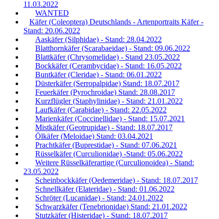
11.03.2022
WANTED
Käfer (Coleoptera) Deutschlands - Artenportraits Käfer -
Stand: 20.06.2022
Aaskäfer (Silphidae) - Stand: 28.04.2022
Blatthornkäfer (Scarabaeidae) - Stand: 09.06.2022
Blattkäfer (Chrysomelidae) - Stand 23.05.2022
Bockkäfer (Cerambycidae) - Stand: 16.05.2022
Buntkäfer (Cleridae) - Stand: 06.01.2022
Düsterkäfer (Serropalpidae) Stand: 18.07.2017
Feuerkäfer (Pyrochroidae) Stand: 28.08.2017
Kurzflügler (Staphylinidae) - Stand: 21.01.2022
Laufkäfer (Carabidae) - Stand: 22.05.2022
Marienkäfer (Coccinellidae) - Stand: 15.07.2021
Mistkäfer (Geotrupidae) - Stand: 18.07.2017
Ölkäfer (Meloidae) Stand: 03.04.2021
Prachtkäfer (Buprestidae) - Stand: 07.06.2021
Rüsselkäfer (Curculionidae) -Stand: 05.06.2022
Weitere Rüsselkäferartige (Curculionoidea) - Stand:
23.05.2022
Scheinbockkäfer (Oedemeridae) - Stand: 18.07.2017
Schnellkäfer (Elateridae) - Stand: 01.06.2022
Schröter (Lucanidae) - Stand: 24.01.2022
Schwarzkäfer (Tenebrionidae) Stand: 21.01.2022
Stutzkäfer (Histeridae) - Stand: 18.07.2017