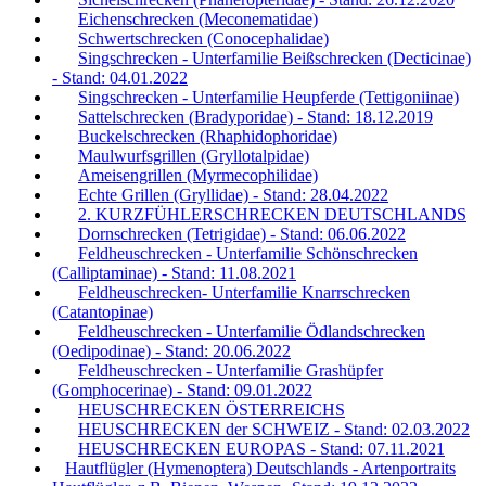
Eichenschrecken (Meconematidae)
Schwertschrecken (Conocephalidae)
Singschrecken - Unterfamilie Beißschrecken (Decticinae)
- Stand: 04.01.2022
Singschrecken - Unterfamilie Heupferde (Tettigoniinae)
Sattelschrecken (Bradyporidae) - Stand: 18.12.2019
Buckelschrecken (Rhaphidophoridae)
Maulwurfsgrillen (Gryllotalpidae)
Ameisengrillen (Myrmecophilidae)
Echte Grillen (Gryllidae) - Stand: 28.04.2022
2. KURZFÜHLERSCHRECKEN DEUTSCHLANDS
Dornschrecken (Tetrigidae) - Stand: 06.06.2022
Feldheuschrecken - Unterfamilie Schönschrecken
(Calliptaminae) - Stand: 11.08.2021
Feldheuschrecken- Unterfamilie Knarrschrecken
(Catantopinae)
Feldheuschrecken - Unterfamilie Ödlandschrecken
(Oedipodinae) - Stand: 20.06.2022
Feldheuschrecken - Unterfamilie Grashüpfer
(Gomphocerinae) - Stand: 09.01.2022
HEUSCHRECKEN ÖSTERREICHS
HEUSCHRECKEN der SCHWEIZ - Stand: 02.03.2022
HEUSCHRECKEN EUROPAS - Stand: 07.11.2021
Hautflügler (Hymenoptera) Deutschlands - Artenportraits