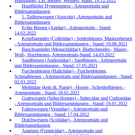
Hautflügler, z.B. Bienen, Wespen- Stand: 19.12.2022
Hautflügler Hymenoptera - Artenportraits und
Bildersammlungen
1. Taillenwespen (Apocrita) -Artenportraits und
Bildersammlungen
Echte Bienen (Apidae) - Artenportraits - Stand:
14.02.2022
Kropfsammler (Colletidae) - Seidenbienen, Maskenbienen
- Artenportraits und Bildersammlungen - Stand: 19.08.2021
Bauchsammler (Megachilidae)- Blattschneider-, Mauer-,
Woll-, Harzbienen- Artenportraits-Stand: 14.03.2022
Sandbienen (Andrenidae) - Sandbienen - Artenportraits
und Bildersammlungen - Stand: 17.05.2021
Furchenbienen (Halictidae) - Furchenbienen,
Schmalbienen - Artenportraits und Bildersammlungen - Stand:
02.03.2022
Melittidae (kein dt. Name) - Hosen-, Schenkelbienen -
Artenportraits - Stand: 18.02.2021
Grabwespen (Spheciformes) - Sphecidae und Crabonidae
- Artenportraits und Bildersammlungen - Stand: 19.01.2022
Faltenwespen (Vespidae) - Artenportraits und
Bildersammlungen - Stand: 17.04.2022
Dolchwespen (Scoliidae) - Artenportraits und
Bildersammlungen
Ameisen (Formicidae) - Artenportraits und