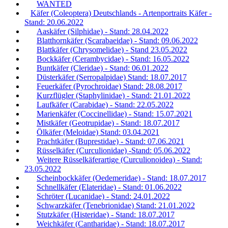
WANTED
Käfer (Coleoptera) Deutschlands - Artenportraits Käfer -
Stand: 20.06.2022
Aaskäfer (Silphidae) - Stand: 28.04.2022
Blatthornkäfer (Scarabaeidae) - Stand: 09.06.2022
Blattkäfer (Chrysomelidae) - Stand 23.05.2022
Bockkäfer (Cerambycidae) - Stand: 16.05.2022
Buntkäfer (Cleridae) - Stand: 06.01.2022
Düsterkäfer (Serropalpidae) Stand: 18.07.2017
Feuerkäfer (Pyrochroidae) Stand: 28.08.2017
Kurzflügler (Staphylinidae) - Stand: 21.01.2022
Laufkäfer (Carabidae) - Stand: 22.05.2022
Marienkäfer (Coccinellidae) - Stand: 15.07.2021
Mistkäfer (Geotrupidae) - Stand: 18.07.2017
Ölkäfer (Meloidae) Stand: 03.04.2021
Prachtkäfer (Buprestidae) - Stand: 07.06.2021
Rüsselkäfer (Curculionidae) -Stand: 05.06.2022
Weitere Rüsselkäferartige (Curculionoidea) - Stand:
23.05.2022
Scheinbockkäfer (Oedemeridae) - Stand: 18.07.2017
Schnellkäfer (Elateridae) - Stand: 01.06.2022
Schröter (Lucanidae) - Stand: 24.01.2022
Schwarzkäfer (Tenebrionidae) Stand: 21.01.2022
Stutzkäfer (Histeridae) - Stand: 18.07.2017
Weichkäfer (Cantharidae) - Stand: 18.07.2017