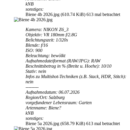
kNB
sonstiges:
Biene 4b 2026.jpg (610.74 KiB) 613 mal betrachtet
Kamera: NIKON Z6_3
Objektiv: VR 180mm f/2.8G
Belichtungszeit: 1/320s
Blende: f/16
ISO: 900
Beleuchtung: bewölkt
Aufnahmedateiformat (RAW/JPG): RAW
Beschnittsbetrag in % (Breite u. Hoehe): 10/10
Stativ: nein
Infos zu Multishot-Techniken (z.B. Stack, HDR, Stitch):
nein
---------
Aufnahmedatum: 06.07.2026
Region/Ort: Salzburg
vorgefundener Lebensraum: Garten
Artenname: Biene?
kNB
sonstiges:
Biene 5a 2026.jpg (658.79 KiB) 613 mal betrachtet