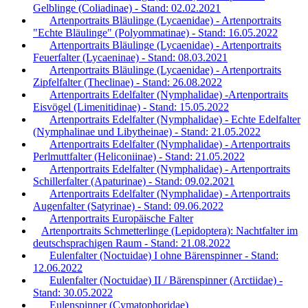
Gelblinge (Coliadinae) - Stand: 02.02.2021
Artenportraits Bläulinge (Lycaenidae) - Artenportraits
"Echte Bläulinge" (Polyommatinae) - Stand: 16.05.2022
Artenportraits Bläulinge (Lycaenidae) - Artenportraits
Feuerfalter (Lycaeninae) - Stand: 08.03.2021
Artenportraits Bläulinge (Lycaenidae) - Artenportraits
Zipfelfalter (Theclinae) - Stand: 26.08.2022
Artenportraits Edelfalter (Nymphalidae) -Artenportraits
Eisvögel (Limenitidinae) - Stand: 15.05.2022
Artenportraits Edelfalter (Nymphalidae) - Echte Edelfalter
(Nymphalinae und Libytheinae) - Stand: 21.05.2022
Artenportraits Edelfalter (Nymphalidae) - Artenportraits
Perlmuttfalter (Heliconiinae) - Stand: 21.05.2022
Artenportraits Edelfalter (Nymphalidae) - Artenportraits
Schillerfalter (Apaturinae) - Stand: 09.02.2021
Artenportraits Edelfalter (Nymphalidae) - Artenportraits
Augenfalter (Satyrinae) - Stand: 09.06.2022
Artenportraits Europäische Falter
Artenportraits Schmetterlinge (Lepidoptera): Nachtfalter im
deutschsprachigen Raum - Stand: 21.08.2022
Eulenfalter (Noctuidae) I ohne Bärenspinner - Stand:
12.06.2022
Eulenfalter (Noctuidae) II / Bärenspinner (Arctiidae) -
Stand: 30.05.2022
Eulenspinner (Cymatophoridae)