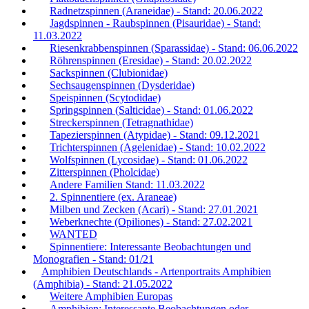
Radnetzspinnen (Araneidae) - Stand: 20.06.2022
Jagdspinnen - Raubspinnen (Pisauridae) - Stand:
11.03.2022
Riesenkrabbenspinnen (Sparassidae) - Stand: 06.06.2022
Röhrenspinnen (Eresidae) - Stand: 20.02.2022
Sackspinnen (Clubionidae)
Sechsaugenspinnen (Dysderidae)
Speispinnen (Scytodidae)
Springspinnen (Salticidae) - Stand: 01.06.2022
Streckerspinnen (Tetragnathidae)
Tapezierspinnen (Atypidae) - Stand: 09.12.2021
Trichterspinnen (Agelenidae) - Stand: 10.02.2022
Wolfspinnen (Lycosidae) - Stand: 01.06.2022
Zitterspinnen (Pholcidae)
Andere Familien Stand: 11.03.2022
2. Spinnentiere (ex. Araneae)
Milben und Zecken (Acari) - Stand: 27.01.2021
Weberknechte (Opiliones) - Stand: 27.02.2021
WANTED
Spinnentiere: Interessante Beobachtungen und
Monografien - Stand: 01/21
Amphibien Deutschlands - Artenportraits Amphibien
(Amphibia) - Stand: 21.05.2022
Weitere Amphibien Europas
Amphibien: Interessante Beobachtungen oder