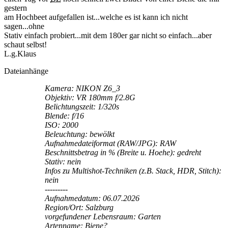
gestern
am Hochbeet aufgefallen ist...welche es ist kann ich nicht
sagen...ohne
Stativ einfach probiert...mit dem 180er gar nicht so einfach...aber
schaut selbst!
L.g.Klaus
Dateianhänge
Kamera: NIKON Z6_3
Objektiv: VR 180mm f/2.8G
Belichtungszeit: 1/320s
Blende: f/16
ISO: 2000
Beleuchtung: bewölkt
Aufnahmedateiformat (RAW/JPG): RAW
Beschnittsbetrag in % (Breite u. Hoehe): gedreht
Stativ: nein
Infos zu Multishot-Techniken (z.B. Stack, HDR, Stitch):
nein
---------
Aufnahmedatum: 06.07.2026
Region/Ort: Salzburg
vorgefundener Lebensraum: Garten
Artenname: Biene?