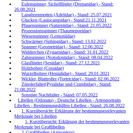
Eulenspinner, Sichelflügler (Drepanidae) - Stand:
26.08.2021
Langhornmotten (Adelidae) - Stand: 25.07.2021
Glucken (Lasiocampidae) - Stand:21.11.2021
Pfauenspinner (Saturniidae) - Stand: 21.05.2022
Prozessionsspinner (Thaumepoeidae)
Wiesenspinner (Lemoniidae)
Schwärmer (Sphingidae) - Stand: 13.02.2022
Spanner (Geometridae) - Stand: 12.06.2022
Widderchen (Zygaenidae) - Stand: 31.01.2022
Zahnspinner (Notodontidae) - Stand: 08.04.2022
Glasflügler (Sesiidae) - Stand: 27.12.2021
Holzbohrer (Cossidae)
Wurzelbohrer (Hepialidae) - Stand: 29.01.2021
Wickler, Blattroller (Tortricidae) - Stand: 02.06.2022
Zünslerfalter(Pyralidae und Crambidae) - Stand:
21.08.2022
Sonstige Nachtfalter - Stand: 07.05.2022
Libellen (Odonata) - Deutsche Libellen - Artenportraits
Libellen - Bestimmungshilfen Libellen - Stand: 26.08.2022
1. Kurzübersicht: Erklärung der bestimmungsrelevanten
Merkmale bei Libellen
1. Kurzübersicht: Erklärung der bestimmungsrelevanten
Merkmale bei Großlibellen
2. Großlibellen (Anisoptera)