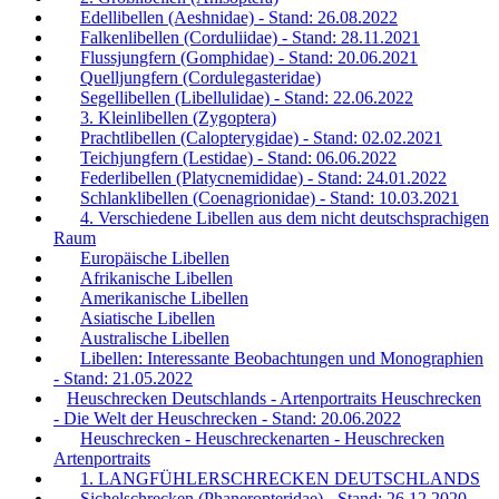
Edellibellen (Aeshnidae) - Stand: 26.08.2022
Falkenlibellen (Corduliidae) - Stand: 28.11.2021
Flussjungfern (Gomphidae) - Stand: 20.06.2021
Quelljungfern (Cordulegasteridae)
Segellibellen (Libellulidae) - Stand: 22.06.2022
3. Kleinlibellen (Zygoptera)
Prachtlibellen (Calopterygidae) - Stand: 02.02.2021
Teichjungfern (Lestidae) - Stand: 06.06.2022
Federlibellen (Platycnemididae) - Stand: 24.01.2022
Schlanklibellen (Coenagrionidae) - Stand: 10.03.2021
4. Verschiedene Libellen aus dem nicht deutschsprachigen
Raum
Europäische Libellen
Afrikanische Libellen
Amerikanische Libellen
Asiatische Libellen
Australische Libellen
Libellen: Interessante Beobachtungen und Monographien
- Stand: 21.05.2022
Heuschrecken Deutschlands - Artenportraits Heuschrecken
- Die Welt der Heuschrecken - Stand: 20.06.2022
Heuschrecken - Heuschreckenarten - Heuschrecken
Artenportraits
1. LANGFÜHLERSCHRECKEN DEUTSCHLANDS
Sichelschrecken (Phaneropteridae) - Stand: 26.12.2020