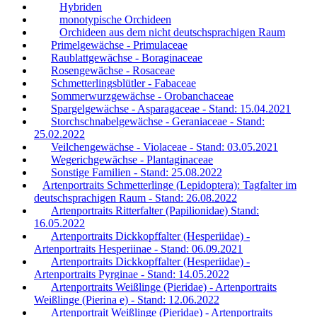
Hybriden
monotypische Orchideen
Orchideen aus dem nicht deutschsprachigen Raum
Primelgewächse - Primulaceae
Raublattgewächse - Boraginaceae
Rosengewächse - Rosaceae
Schmetterlingsblütler - Fabaceae
Sommerwurzgewächse - Orobanchaceae
Spargelgewächse - Asparagaceae - Stand: 15.04.2021
Storchschnabelgewächse - Geraniaceae - Stand:
25.02.2022
Veilchengewächse - Violaceae - Stand: 03.05.2021
Wegerichgewächse - Plantaginaceae
Sonstige Familien - Stand: 25.08.2022
Artenportraits Schmetterlinge (Lepidoptera): Tagfalter im
deutschsprachigen Raum - Stand: 26.08.2022
Artenportraits Ritterfalter (Papilionidae) Stand:
16.05.2022
Artenportraits Dickkopffalter (Hesperiidae) -
Artenportraits Hesperiinae - Stand: 06.09.2021
Artenportraits Dickkopffalter (Hesperiidae) -
Artenportraits Pyrginae - Stand: 14.05.2022
Artenportraits Weißlinge (Pieridae) - Artenportraits
Weißlinge (Pierina e) - Stand: 12.06.2022
Artenportrait Weißlinge (Pieridae) - Artenportraits