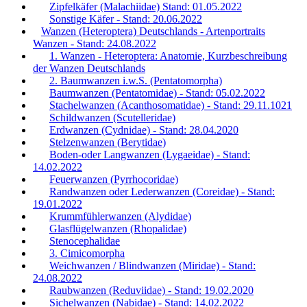
Zipfelkäfer (Malachiidae) Stand: 01.05.2022
Sonstige Käfer - Stand: 20.06.2022
Wanzen (Heteroptera) Deutschlands - Artenportraits
Wanzen - Stand: 24.08.2022
1. Wanzen - Heteroptera: Anatomie, Kurzbeschreibung
der Wanzen Deutschlands
2. Baumwanzen i.w.S. (Pentatomorpha)
Baumwanzen (Pentatomidae) - Stand: 05.02.2022
Stachelwanzen (Acanthosomatidae) - Stand: 29.11.1021
Schildwanzen (Scutelleridae)
Erdwanzen (Cydnidae) - Stand: 28.04.2020
Stelzenwanzen (Berytidae)
Boden-oder Langwanzen (Lygaeidae) - Stand:
14.02.2022
Feuerwanzen (Pyrrhocoridae)
Randwanzen oder Lederwanzen (Coreidae) - Stand:
19.01.2022
Krummfühlerwanzen (Alydidae)
Glasflügelwanzen (Rhopalidae)
Stenocephalidae
3. Cimicomorpha
Weichwanzen / Blindwanzen (Miridae) - Stand:
24.08.2022
Raubwanzen (Reduviidae) - Stand: 19.02.2020
Sichelwanzen (Nabidae) - Stand: 14.02.2022