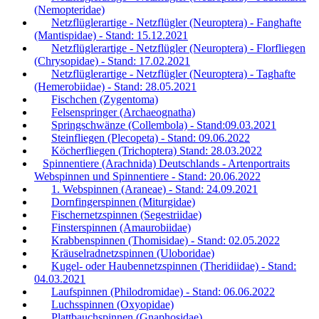
(Nemopteridae)
Netzflüglerartige - Netzflügler (Neuroptera) - Fanghafte
(Mantispidae) - Stand: 15.12.2021
Netzflüglerartige - Netzflügler (Neuroptera) - Florfliegen
(Chrysopidae) - Stand: 17.02.2021
Netzflüglerartige - Netzflügler (Neuroptera) - Taghafte
(Hemerobiidae) - Stand: 28.05.2021
Fischchen (Zygentoma)
Felsenspringer (Archaeognatha)
Springschwänze (Collembola) - Stand:09.03.2021
Steinfliegen (Plecopeta) - Stand: 09.06.2022
Köcherfliegen (Trichoptera) Stand: 28.03.2022
Spinnentiere (Arachnida) Deutschlands - Artenportraits
Webspinnen und Spinnentiere - Stand: 20.06.2022
1. Webspinnen (Araneae) - Stand: 24.09.2021
Dornfingerspinnen (Miturgidae)
Fischernetzspinnen (Segestriidae)
Finsterspinnen (Amaurobiidae)
Krabbenspinnen (Thomisidae) - Stand: 02.05.2022
Kräuselradnetzspinnen (Uloboridae)
Kugel- oder Haubennetzspinnen (Theridiidae) - Stand:
04.03.2021
Laufspinnen (Philodromidae) - Stand: 06.06.2022
Luchsspinnen (Oxyopidae)
Plattbauchspinnen (Gnaphosidae)