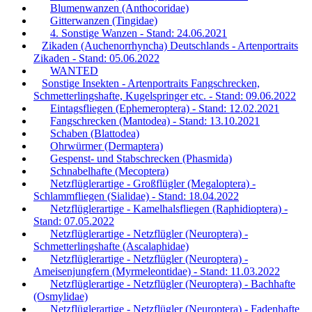
Blumenwanzen (Anthocoridae)
Gitterwanzen (Tingidae)
4. Sonstige Wanzen - Stand: 24.06.2021
Zikaden (Auchenorrhyncha) Deutschlands - Artenportraits
Zikaden - Stand: 05.06.2022
WANTED
Sonstige Insekten - Artenportraits Fangschrecken,
Schmetterlingshafte, Kugelspringer etc. - Stand: 09.06.2022
Eintagsfliegen (Ephemeroptera) - Stand: 12.02.2021
Fangschrecken (Mantodea) - Stand: 13.10.2021
Schaben (Blattodea)
Ohrwürmer (Dermaptera)
Gespenst- und Stabschrecken (Phasmida)
Schnabelhafte (Mecoptera)
Netzflüglerartige - Großflügler (Megaloptera) -
Schlammfliegen (Sialidae) - Stand: 18.04.2022
Netzflüglerartige - Kamelhalsfliegen (Raphidioptera) -
Stand: 07.05.2022
Netzflüglerartige - Netzflügler (Neuroptera) -
Schmetterlingshafte (Ascalaphidae)
Netzflüglerartige - Netzflügler (Neuroptera) -
Ameisenjungfern (Myrmeleontidae) - Stand: 11.03.2022
Netzflüglerartige - Netzflügler (Neuroptera) - Bachhafte
(Osmylidae)
Netzflüglerartige - Netzflügler (Neuroptera) - Fadenhafte