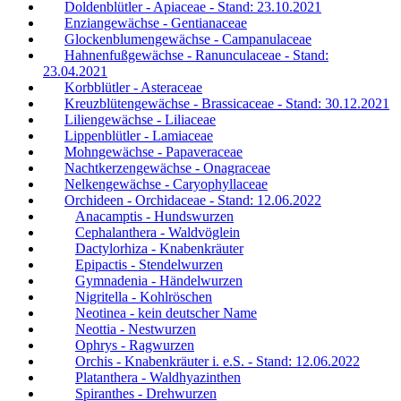
Doldenblütler - Apiaceae - Stand: 23.10.2021
Enziangewächse - Gentianaceae
Glockenblumengewächse - Campanulaceae
Hahnenfußgewächse - Ranunculaceae - Stand:
23.04.2021
Korbblütler - Asteraceae
Kreuzblütengewächse - Brassicaceae - Stand: 30.12.2021
Liliengewächse - Liliaceae
Lippenblütler - Lamiaceae
Mohngewächse - Papaveraceae
Nachtkerzengewächse - Onagraceae
Nelkengewächse - Caryophyllaceae
Orchideen - Orchidaceae - Stand: 12.06.2022
Anacamptis - Hundswurzen
Cephalanthera - Waldvöglein
Dactylorhiza - Knabenkräuter
Epipactis - Stendelwurzen
Gymnadenia - Händelwurzen
Nigritella - Kohlröschen
Neotinea - kein deutscher Name
Neottia - Nestwurzen
Ophrys - Ragwurzen
Orchis - Knabenkräuter i. e.S. - Stand: 12.06.2022
Platanthera - Waldhyazinthen
Spiranthes - Drehwurzen