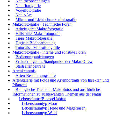
Naturbeobachtungen
Naturfotografie
Vogelfotografie
Natur-Art
Mikro- und Lichtschrankenfotografie
Makrofotografie - Technische Foren
Arbeitsgerät Makrofotografie
Hilfsmittel Makrofotografie
Tipps Makrofotografie
Digitale Bildbearbeitung
Tutorials - Makrofotografie
Makrofotografie - interne und sonstige Foren
Bedienungsanleitungen
Erläuterungen u. Standpunkte der Makro-Crew
Startseitenbeiträge
Artenkenntnis
Arten-Bestimmungshilfe
Artengalerie mit Fotos und Artenportraits von Insekten und
Pflanzen
Biologische Themen - Makrofotos und ausführliche
Informationen zu ausgewählten Themen aus der Natur
Lebensräume/Biotop/Habitat
Lebensraumtyp Moor
Lebensraumtyp Heide und Magerrasen
Lebensraumtyp Wald