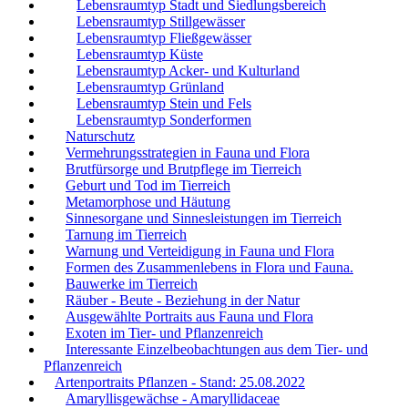
Lebensraumtyp Stadt und Siedlungsbereich
Lebensraumtyp Stillgewässer
Lebensraumtyp Fließgewässer
Lebensraumtyp Küste
Lebensraumtyp Acker- und Kulturland
Lebensraumtyp Grünland
Lebensraumtyp Stein und Fels
Lebensraumtyp Sonderformen
Naturschutz
Vermehrungsstrategien in Fauna und Flora
Brutfürsorge und Brutpflege im Tierreich
Geburt und Tod im Tierreich
Metamorphose und Häutung
Sinnesorgane und Sinnesleistungen im Tierreich
Tarnung im Tierreich
Warnung und Verteidigung in Fauna und Flora
Formen des Zusammenlebens in Flora und Fauna.
Bauwerke im Tierreich
Räuber - Beute - Beziehung in der Natur
Ausgewählte Portraits aus Fauna und Flora
Exoten im Tier- und Pflanzenreich
Interessante Einzelbeobachtungen aus dem Tier- und
Pflanzenreich
Artenportraits Pflanzen - Stand: 25.08.2022
Amaryllisgewächse - Amaryllidaceae