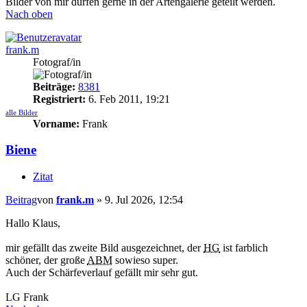
Bilder von mir dürfen gerne in der Artengalerie geteilt werden.
Nach oben
frank.m
Fotograf/in
Beiträge:
8381
Registriert:
6. Feb 2011, 19:21
alle Bilder
Vorname:
Frank
Biene
Zitat
Beitrag
von
frank.m
»
9. Jul 2026, 12:54
Hallo Klaus,
mir gefällt das zweite Bild ausgezeichnet, der
HG
ist farblich
schöner, der große
ABM
sowieso super.
Auch der Schärfeverlauf gefällt mir sehr gut.
LG Frank