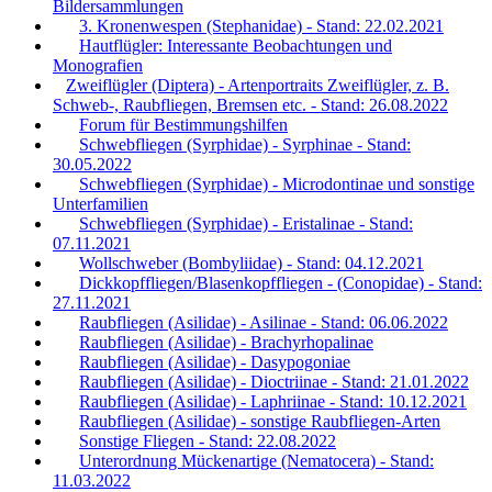
Bildersammlungen
3. Kronenwespen (Stephanidae) - Stand: 22.02.2021
Hautflügler: Interessante Beobachtungen und
Monografien
Zweiflügler (Diptera) - Artenportraits Zweiflügler, z. B.
Schweb-, Raubfliegen, Bremsen etc. - Stand: 26.08.2022
Forum für Bestimmungshilfen
Schwebfliegen (Syrphidae) - Syrphinae - Stand:
30.05.2022
Schwebfliegen (Syrphidae) - Microdontinae und sonstige
Unterfamilien
Schwebfliegen (Syrphidae) - Eristalinae - Stand:
07.11.2021
Wollschweber (Bombyliidae) - Stand: 04.12.2021
Dickkopffliegen/Blasenkopffliegen - (Conopidae) - Stand:
27.11.2021
Raubfliegen (Asilidae) - Asilinae - Stand: 06.06.2022
Raubfliegen (Asilidae) - Brachyrhopalinae
Raubfliegen (Asilidae) - Dasypogoniae
Raubfliegen (Asilidae) - Dioctriinae - Stand: 21.01.2022
Raubfliegen (Asilidae) - Laphriinae - Stand: 10.12.2021
Raubfliegen (Asilidae) - sonstige Raubfliegen-Arten
Sonstige Fliegen - Stand: 22.08.2022
Unterordnung Mückenartige (Nematocera) - Stand:
11.03.2022