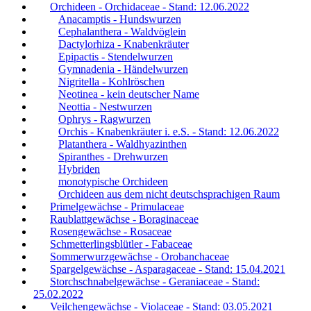
Orchideen - Orchidaceae - Stand: 12.06.2022
Anacamptis - Hundswurzen
Cephalanthera - Waldvöglein
Dactylorhiza - Knabenkräuter
Epipactis - Stendelwurzen
Gymnadenia - Händelwurzen
Nigritella - Kohlröschen
Neotinea - kein deutscher Name
Neottia - Nestwurzen
Ophrys - Ragwurzen
Orchis - Knabenkräuter i. e.S. - Stand: 12.06.2022
Platanthera - Waldhyazinthen
Spiranthes - Drehwurzen
Hybriden
monotypische Orchideen
Orchideen aus dem nicht deutschsprachigen Raum
Primelgewächse - Primulaceae
Raublattgewächse - Boraginaceae
Rosengewächse - Rosaceae
Schmetterlingsblütler - Fabaceae
Sommerwurzgewächse - Orobanchaceae
Spargelgewächse - Asparagaceae - Stand: 15.04.2021
Storchschnabelgewächse - Geraniaceae - Stand:
25.02.2022
Veilchengewächse - Violaceae - Stand: 03.05.2021