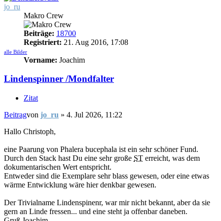
jo_ru
Makro Crew
Beiträge:
18700
Registriert:
21. Aug 2016, 17:08
alle Bilder
Vorname:
Joachim
Lindenspinner /Mondfalter
Zitat
Beitrag
von
jo_ru
»
4. Jul 2026, 11:22
Hallo Christoph,
eine Paarung von Phalera bucephala ist ein sehr schöner Fund.
Durch den Stack hast Du eine sehr große
ST
erreicht, was dem
dokumentarischen Wert entspricht.
Entweder sind die Exemplare sehr blass gewesen, oder eine etwas
wärme Entwicklung wäre hier denkbar gewesen.
Der Trivialname Lindenspinenr, war mir nicht bekannt, aber da sie
gern an Linde fressen... und eine steht ja offenbar daneben.
Gruß Joachim