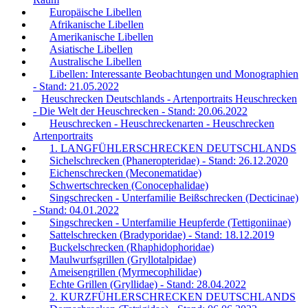
Europäische Libellen
Afrikanische Libellen
Amerikanische Libellen
Asiatische Libellen
Australische Libellen
Libellen: Interessante Beobachtungen und Monographien
- Stand: 21.05.2022
Heuschrecken Deutschlands - Artenportraits Heuschrecken
- Die Welt der Heuschrecken - Stand: 20.06.2022
Heuschrecken - Heuschreckenarten - Heuschrecken
Artenportraits
1. LANGFÜHLERSCHRECKEN DEUTSCHLANDS
Sichelschrecken (Phaneropteridae) - Stand: 26.12.2020
Eichenschrecken (Meconematidae)
Schwertschrecken (Conocephalidae)
Singschrecken - Unterfamilie Beißschrecken (Decticinae)
- Stand: 04.01.2022
Singschrecken - Unterfamilie Heupferde (Tettigoniinae)
Sattelschrecken (Bradyporidae) - Stand: 18.12.2019
Buckelschrecken (Rhaphidophoridae)
Maulwurfsgrillen (Gryllotalpidae)
Ameisengrillen (Myrmecophilidae)
Echte Grillen (Gryllidae) - Stand: 28.04.2022
2. KURZFÜHLERSCHRECKEN DEUTSCHLANDS