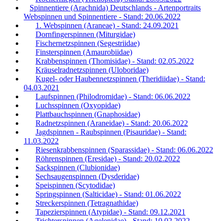
Spinnentiere (Arachnida) Deutschlands - Artenportraits
Webspinnen und Spinnentiere - Stand: 20.06.2022
1. Webspinnen (Araneae) - Stand: 24.09.2021
Dornfingerspinnen (Miturgidae)
Fischernetzspinnen (Segestriidae)
Finsterspinnen (Amaurobiidae)
Krabbenspinnen (Thomisidae) - Stand: 02.05.2022
Kräuselradnetzspinnen (Uloboridae)
Kugel- oder Haubennetzspinnen (Theridiidae) - Stand:
04.03.2021
Laufspinnen (Philodromidae) - Stand: 06.06.2022
Luchsspinnen (Oxyopidae)
Plattbauchspinnen (Gnaphosidae)
Radnetzspinnen (Araneidae) - Stand: 20.06.2022
Jagdspinnen - Raubspinnen (Pisauridae) - Stand:
11.03.2022
Riesenkrabbenspinnen (Sparassidae) - Stand: 06.06.2022
Röhrenspinnen (Eresidae) - Stand: 20.02.2022
Sackspinnen (Clubionidae)
Sechsaugenspinnen (Dysderidae)
Speispinnen (Scytodidae)
Springspinnen (Salticidae) - Stand: 01.06.2022
Streckerspinnen (Tetragnathidae)
Tapezierspinnen (Atypidae) - Stand: 09.12.2021
Trichterspinnen (Agelenidae) - Stand: 10.02.2022