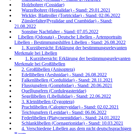
Holzbohrer (Cossidae)
Wurzelbohrer (Hepialidae) - Stand: 29.01.2021
Wickler, Blattroller (Tortricidae) - Stand: 02.06.2022
Zünslerfalter(Pyralidae und Crambidae) - Stand:
21.08.2022
Sonstige Nachtfalter - Stand: 07.05.2022
Libellen (Odonata) - Deutsche Libellen - Artenportraits
Libellen - Bestimmungshilfen Libellen - Stand: 26.08.2022
1. Kurzübersicht: Erklärung der bestimmungsrelevanten
Merkmale bei Libellen
1. Kurzübersicht: Erklärung der bestimmungsrelevanten
Merkmale bei Großlibellen
2. Großlibellen (Anisoptera)
Edellibellen (Aeshnidae) - Stand: 26.08.2022
Falkenlibellen (Corduliidae) - Stand: 28.11.2021
Flussjungfern (Gomphidae) - Stand: 20.06.2021
Quelljungfern (Cordulegasteridae)
Segellibellen (Libellulidae) - Stand: 22.06.2022
3. Kleinlibellen (Zygoptera)
Prachtlibellen (Calopterygidae) - Stand: 02.02.2021
Teichjungfern (Lestidae) - Stand: 06.06.2022
Federlibellen (Platycnemididae) - Stand: 24.01.2022
Schlanklibellen (Coenagrionidae) - Stand: 10.03.2021
4. Verschiedene Libellen aus dem nicht deutschsprachigen
Raum