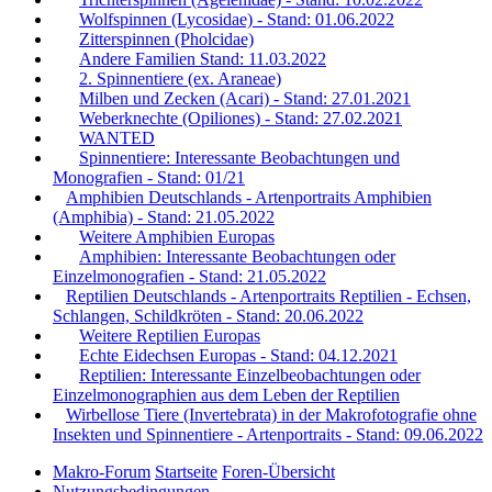
Wolfspinnen (Lycosidae) - Stand: 01.06.2022
Zitterspinnen (Pholcidae)
Andere Familien Stand: 11.03.2022
2. Spinnentiere (ex. Araneae)
Milben und Zecken (Acari) - Stand: 27.01.2021
Weberknechte (Opiliones) - Stand: 27.02.2021
WANTED
Spinnentiere: Interessante Beobachtungen und
Monografien - Stand: 01/21
Amphibien Deutschlands - Artenportraits Amphibien
(Amphibia) - Stand: 21.05.2022
Weitere Amphibien Europas
Amphibien: Interessante Beobachtungen oder
Einzelmonografien - Stand: 21.05.2022
Reptilien Deutschlands - Artenportraits Reptilien - Echsen,
Schlangen, Schildkröten - Stand: 20.06.2022
Weitere Reptilien Europas
Echte Eidechsen Europas - Stand: 04.12.2021
Reptilien: Interessante Einzelbeobachtungen oder
Einzelmonographien aus dem Leben der Reptilien
Wirbellose Tiere (Invertebrata) in der Makrofotografie ohne
Insekten und Spinnentiere - Artenportraits - Stand: 09.06.2022
Makro-Forum
Startseite
Foren-Übersicht
Nutzungsbedingungen