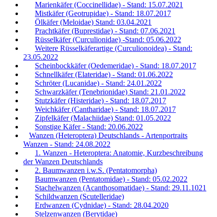
Marienkäfer (Coccinellidae) - Stand: 15.07.2021
Mistkäfer (Geotrupidae) - Stand: 18.07.2017
Ölkäfer (Meloidae) Stand: 03.04.2021
Prachtkäfer (Buprestidae) - Stand: 07.06.2021
Rüsselkäfer (Curculionidae) -Stand: 05.06.2022
Weitere Rüsselkäferartige (Curculionoidea) - Stand:
23.05.2022
Scheinbockkäfer (Oedemeridae) - Stand: 18.07.2017
Schnellkäfer (Elateridae) - Stand: 01.06.2022
Schröter (Lucanidae) - Stand: 24.01.2022
Schwarzkäfer (Tenebrionidae) Stand: 21.01.2022
Stutzkäfer (Histeridae) - Stand: 18.07.2017
Weichkäfer (Cantharidae) - Stand: 18.07.2017
Zipfelkäfer (Malachiidae) Stand: 01.05.2022
Sonstige Käfer - Stand: 20.06.2022
Wanzen (Heteroptera) Deutschlands - Artenportraits
Wanzen - Stand: 24.08.2022
1. Wanzen - Heteroptera: Anatomie, Kurzbeschreibung
der Wanzen Deutschlands
2. Baumwanzen i.w.S. (Pentatomorpha)
Baumwanzen (Pentatomidae) - Stand: 05.02.2022
Stachelwanzen (Acanthosomatidae) - Stand: 29.11.1021
Schildwanzen (Scutelleridae)
Erdwanzen (Cydnidae) - Stand: 28.04.2020
Stelzenwanzen (Berytidae)