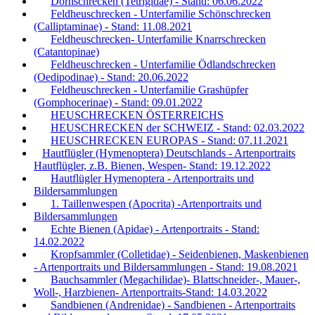
Dornschrecken (Tetrigidae) - Stand: 06.06.2022
Feldheuschrecken - Unterfamilie Schönschrecken
(Calliptaminae) - Stand: 11.08.2021
Feldheuschrecken- Unterfamilie Knarrschrecken
(Catantopinae)
Feldheuschrecken - Unterfamilie Ödlandschrecken
(Oedipodinae) - Stand: 20.06.2022
Feldheuschrecken - Unterfamilie Grashüpfer
(Gomphocerinae) - Stand: 09.01.2022
HEUSCHRECKEN ÖSTERREICHS
HEUSCHRECKEN der SCHWEIZ - Stand: 02.03.2022
HEUSCHRECKEN EUROPAS - Stand: 07.11.2021
Hautflügler (Hymenoptera) Deutschlands - Artenportraits
Hautflügler, z.B. Bienen, Wespen- Stand: 19.12.2022
Hautflügler Hymenoptera - Artenportraits und
Bildersammlungen
1. Taillenwespen (Apocrita) -Artenportraits und
Bildersammlungen
Echte Bienen (Apidae) - Artenportraits - Stand:
14.02.2022
Kropfsammler (Colletidae) - Seidenbienen, Maskenbienen
- Artenportraits und Bildersammlungen - Stand: 19.08.2021
Bauchsammler (Megachilidae)- Blattschneider-, Mauer-,
Woll-, Harzbienen- Artenportraits-Stand: 14.03.2022
Sandbienen (Andrenidae) - Sandbienen - Artenportraits