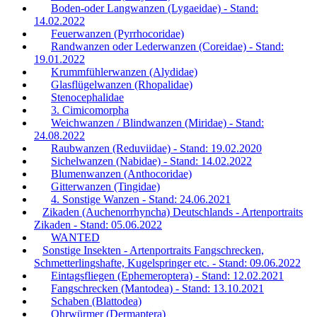
Boden-oder Langwanzen (Lygaeidae) - Stand:
14.02.2022
Feuerwanzen (Pyrrhocoridae)
Randwanzen oder Lederwanzen (Coreidae) - Stand:
19.01.2022
Krummfühlerwanzen (Alydidae)
Glasflügelwanzen (Rhopalidae)
Stenocephalidae
3. Cimicomorpha
Weichwanzen / Blindwanzen (Miridae) - Stand:
24.08.2022
Raubwanzen (Reduviidae) - Stand: 19.02.2020
Sichelwanzen (Nabidae) - Stand: 14.02.2022
Blumenwanzen (Anthocoridae)
Gitterwanzen (Tingidae)
4. Sonstige Wanzen - Stand: 24.06.2021
Zikaden (Auchenorrhyncha) Deutschlands - Artenportraits
Zikaden - Stand: 05.06.2022
WANTED
Sonstige Insekten - Artenportraits Fangschrecken,
Schmetterlingshafte, Kugelspringer etc. - Stand: 09.06.2022
Eintagsfliegen (Ephemeroptera) - Stand: 12.02.2021
Fangschrecken (Mantodea) - Stand: 13.10.2021
Schaben (Blattodea)
Ohrwürmer (Dermaptera)