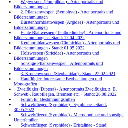
Wegwespen (Pompilidae) - Artenportraits und
Bildersammlungen
2. Pflanzenwespen (Symphyta) - Artenportraits und
Bildersammlungen
Bürstenhornblattwespen (Argidae) - Artenportraits und
Bildersammlungen
Echte Blattwespen (Tenthredinidae) - Artenportraits und
Bildersammlungen - Stand: 17.04.2022
Keulhornblattwespen (Cimbicidae) - Artenportraits und
Bildersammlungen - Stand: 01.05.2022
Holzwespen (Siricidae) - Artenportraits und
Bildersammlungen
Sonstige Pflanzenwespen - Artenportraits und
Bildersammlungen
3. Kronenwespen (Stephanidae) - Stand: 22.02.2021
Hautflügler: Interessante Beobachtungen und
Monografien
Zweiflügler (Diptera) - Artenportraits Zweiflügler, z. B.
Schweb-, Raubfliegen, Bremsen etc. - Stand: 26.08.2022
Forum für Bestimmungshilfen
Schwebfliegen (Syrphidae) - Syrphinae - Stand:
30.05.2022
Schwebfliegen (Syrphidae) - Microdontinae und sonstige
Unterfamilien
Schwebfliegen (Syrphidae) - Eristalinae - Stand: