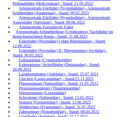
Perlmuttfalter (Heliconiinae) - Stand: 21.05.2022
Artenportraits Edelfalter (Nymphalidae) - Artenportraits
Schillerfalter (Apaturinae) - Stand: 09.02.2021
Artenportraits Edelfalter (Nymphalidae) - Artenportraits
Augenfalter (Satyrinae) - Stand: 09.06.2022
Artenportraits Europäische Falter
Artenportraits Schmetterlinge (Lepidoptera): Nachtfalter im
deutschsprachigen Raum - Stand: 21.08.2022
Eulenfalter (Noctuidae) I ohne Bärenspinner - Stand:
12.06.2022
Eulenfalter (Noctuidae) II / Bärenspinner (Arctiidae) -
Stand: 30.05.2022
Eulenspinner (Cymatophoridae)
Eulenspinner, Sichelflügler (Drepanidae) - Stand:
26.08.2021
Langhornmotten (Adelidae) - Stand: 25.07.2021
Glucken (Lasiocampidae) - Stand:21.11.2021
Pfauenspinner (Saturniidae) - Stand: 21.05.2022
Prozessionsspinner (Thaumepoeidae)
Wiesenspinner (Lemoniidae)
Schwärmer (Sphingidae) - Stand: 13.02.2022
Spanner (Geometridae) - Stand: 12.06.2022
Widderchen (Zygaenidae) - Stand: 31.01.2022
Zahnspinner (Notodontidae) - Stand: 08.04.2022
Glasflügler (Sesiidae) - Stand: 27.12.2021