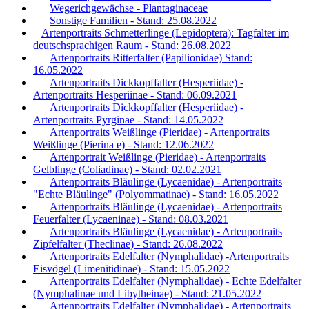
Wegerichgewächse - Plantaginaceae
Sonstige Familien - Stand: 25.08.2022
Artenportraits Schmetterlinge (Lepidoptera): Tagfalter im
deutschsprachigen Raum - Stand: 26.08.2022
Artenportraits Ritterfalter (Papilionidae) Stand:
16.05.2022
Artenportraits Dickkopffalter (Hesperiidae) -
Artenportraits Hesperiinae - Stand: 06.09.2021
Artenportraits Dickkopffalter (Hesperiidae) -
Artenportraits Pyrginae - Stand: 14.05.2022
Artenportraits Weißlinge (Pieridae) - Artenportraits
Weißlinge (Pierina e) - Stand: 12.06.2022
Artenportrait Weißlinge (Pieridae) - Artenportraits
Gelblinge (Coliadinae) - Stand: 02.02.2021
Artenportraits Bläulinge (Lycaenidae) - Artenportraits
"Echte Bläulinge" (Polyommatinae) - Stand: 16.05.2022
Artenportraits Bläulinge (Lycaenidae) - Artenportraits
Feuerfalter (Lycaeninae) - Stand: 08.03.2021
Artenportraits Bläulinge (Lycaenidae) - Artenportraits
Zipfelfalter (Theclinae) - Stand: 26.08.2022
Artenportraits Edelfalter (Nymphalidae) -Artenportraits
Eisvögel (Limenitidinae) - Stand: 15.05.2022
Artenportraits Edelfalter (Nymphalidae) - Echte Edelfalter
(Nymphalinae und Libytheinae) - Stand: 21.05.2022
Artenportraits Edelfalter (Nymphalidae) - Artenportraits