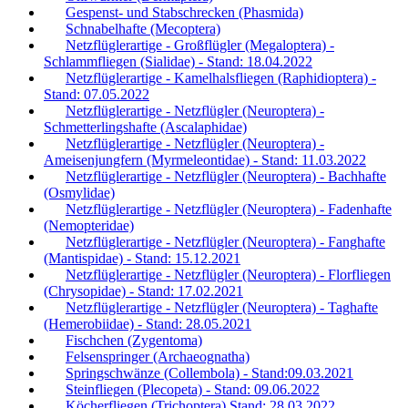
Gespenst- und Stabschrecken (Phasmida)
Schnabelhafte (Mecoptera)
Netzflüglerartige - Großflügler (Megaloptera) -
Schlammfliegen (Sialidae) - Stand: 18.04.2022
Netzflüglerartige - Kamelhalsfliegen (Raphidioptera) -
Stand: 07.05.2022
Netzflüglerartige - Netzflügler (Neuroptera) -
Schmetterlingshafte (Ascalaphidae)
Netzflüglerartige - Netzflügler (Neuroptera) -
Ameisenjungfern (Myrmeleontidae) - Stand: 11.03.2022
Netzflüglerartige - Netzflügler (Neuroptera) - Bachhafte
(Osmylidae)
Netzflüglerartige - Netzflügler (Neuroptera) - Fadenhafte
(Nemopteridae)
Netzflüglerartige - Netzflügler (Neuroptera) - Fanghafte
(Mantispidae) - Stand: 15.12.2021
Netzflüglerartige - Netzflügler (Neuroptera) - Florfliegen
(Chrysopidae) - Stand: 17.02.2021
Netzflüglerartige - Netzflügler (Neuroptera) - Taghafte
(Hemerobiidae) - Stand: 28.05.2021
Fischchen (Zygentoma)
Felsenspringer (Archaeognatha)
Springschwänze (Collembola) - Stand:09.03.2021
Steinfliegen (Plecopeta) - Stand: 09.06.2022
Köcherfliegen (Trichoptera) Stand: 28.03.2022