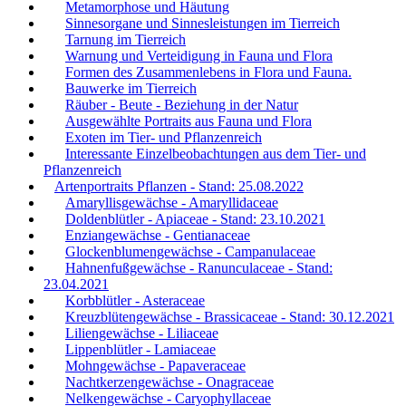
Metamorphose und Häutung
Sinnesorgane und Sinnesleistungen im Tierreich
Tarnung im Tierreich
Warnung und Verteidigung in Fauna und Flora
Formen des Zusammenlebens in Flora und Fauna.
Bauwerke im Tierreich
Räuber - Beute - Beziehung in der Natur
Ausgewählte Portraits aus Fauna und Flora
Exoten im Tier- und Pflanzenreich
Interessante Einzelbeobachtungen aus dem Tier- und
Pflanzenreich
Artenportraits Pflanzen - Stand: 25.08.2022
Amaryllisgewächse - Amaryllidaceae
Doldenblütler - Apiaceae - Stand: 23.10.2021
Enziangewächse - Gentianaceae
Glockenblumengewächse - Campanulaceae
Hahnenfußgewächse - Ranunculaceae - Stand:
23.04.2021
Korbblütler - Asteraceae
Kreuzblütengewächse - Brassicaceae - Stand: 30.12.2021
Liliengewächse - Liliaceae
Lippenblütler - Lamiaceae
Mohngewächse - Papaveraceae
Nachtkerzengewächse - Onagraceae
Nelkengewächse - Caryophyllaceae