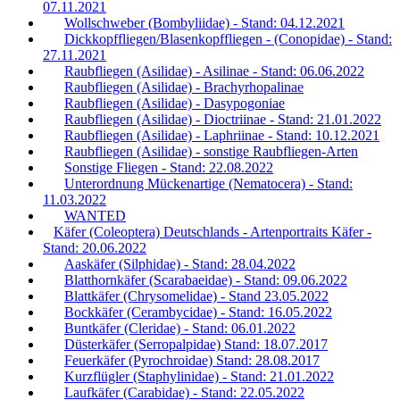
07.11.2021
Wollschweber (Bombyliidae) - Stand: 04.12.2021
Dickkopffliegen/Blasenkopffliegen - (Conopidae) - Stand:
27.11.2021
Raubfliegen (Asilidae) - Asilinae - Stand: 06.06.2022
Raubfliegen (Asilidae) - Brachyrhopalinae
Raubfliegen (Asilidae) - Dasypogoniae
Raubfliegen (Asilidae) - Dioctriinae - Stand: 21.01.2022
Raubfliegen (Asilidae) - Laphriinae - Stand: 10.12.2021
Raubfliegen (Asilidae) - sonstige Raubfliegen-Arten
Sonstige Fliegen - Stand: 22.08.2022
Unterordnung Mückenartige (Nematocera) - Stand:
11.03.2022
WANTED
Käfer (Coleoptera) Deutschlands - Artenportraits Käfer -
Stand: 20.06.2022
Aaskäfer (Silphidae) - Stand: 28.04.2022
Blatthornkäfer (Scarabaeidae) - Stand: 09.06.2022
Blattkäfer (Chrysomelidae) - Stand 23.05.2022
Bockkäfer (Cerambycidae) - Stand: 16.05.2022
Buntkäfer (Cleridae) - Stand: 06.01.2022
Düsterkäfer (Serropalpidae) Stand: 18.07.2017
Feuerkäfer (Pyrochroidae) Stand: 28.08.2017
Kurzflügler (Staphylinidae) - Stand: 21.01.2022
Laufkäfer (Carabidae) - Stand: 22.05.2022