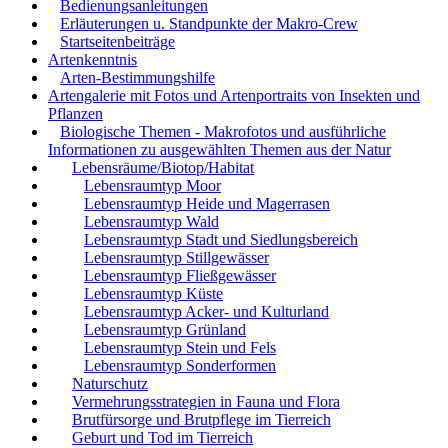
Bedienungsanleitungen
Erläuterungen u. Standpunkte der Makro-Crew
Startseitenbeiträge
Artenkenntnis
Arten-Bestimmungshilfe
Artengalerie mit Fotos und Artenportraits von Insekten und
Pflanzen
Biologische Themen - Makrofotos und ausführliche
Informationen zu ausgewählten Themen aus der Natur
Lebensräume/Biotop/Habitat
Lebensraumtyp Moor
Lebensraumtyp Heide und Magerrasen
Lebensraumtyp Wald
Lebensraumtyp Stadt und Siedlungsbereich
Lebensraumtyp Stillgewässer
Lebensraumtyp Fließgewässer
Lebensraumtyp Küste
Lebensraumtyp Acker- und Kulturland
Lebensraumtyp Grünland
Lebensraumtyp Stein und Fels
Lebensraumtyp Sonderformen
Naturschutz
Vermehrungsstrategien in Fauna und Flora
Brutfürsorge und Brutpflege im Tierreich
Geburt und Tod im Tierreich