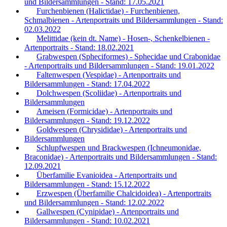
und Bildersammlungen - Stand: 17.05.2021
Furchenbienen (Halictidae) - Furchenbienen,
Schmalbienen - Artenportraits und Bildersammlungen - Stand:
02.03.2022
Melittidae (kein dt. Name) - Hosen-, Schenkelbienen -
Artenportraits - Stand: 18.02.2021
Grabwespen (Spheciformes) - Sphecidae und Crabonidae
- Artenportraits und Bildersammlungen - Stand: 19.01.2022
Faltenwespen (Vespidae) - Artenportraits und
Bildersammlungen - Stand: 17.04.2022
Dolchwespen (Scoliidae) - Artenportraits und
Bildersammlungen
Ameisen (Formicidae) - Artenportraits und
Bildersammlungen - Stand: 19.12.2022
Goldwespen (Chrysididae) - Artenportraits und
Bildersammlungen
Schlupfwespen und Brackwespen (Ichneumonidae,
Braconidae) - Artenportraits und Bildersammlungen - Stand:
12.09.2021
Überfamilie Evanioidea - Artenportraits und
Bildersammlungen - Stand: 15.12.2022
Erzwespen (Überfamilie Chalcidoidea) - Artenportraits
und Bildersammlungen - Stand: 12.02.2022
Gallwespen (Cynipidae) - Artenportraits und
Bildersammlungen - Stand: 10.02.2021