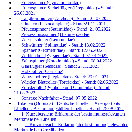
Eulenspinner (Cymatophoridae)
Eulenspinner, Sichelflügler (Drepanidae) - Stand:
26.08.2021
Langhornmotten (Adelidae) - Stand: 25.07.2021
Glucken (Lasiocampidae) - Stand:21.11.2021
Pfauenspinner (Saturniidae) - Stand: 21.05.2022
Prozessionsspinner (Thaumepoeidae)
Wiesenspinner (Lemoniidae)
Schwärmer (Sphingidae) - Stand: 13.02.2022
Spanner (Geometridae) - Stand: 12.06.2022
Widderchen (Zygaenidae) - Stand: 31.01.2022
Zahnspinner (Notodontidae) - Stand: 08.04.2022
Glasflügler (Sesiidae) - Stand: 27.12.2021
Holzbohrer (Cossidae)
Wurzelbohrer (Hepialidae) - Stand: 29.01.2021
Wickler, Blattroller (Tortricidae) - Stand: 02.06.2022
Zünslerfalter(Pyralidae und Crambidae) - Stand:
21.08.2022
Sonstige Nachtfalter - Stand: 07.05.2022
Libellen (Odonata) - Deutsche Libellen - Artenportraits
Libellen - Bestimmungshilfen Libellen - Stand: 26.08.2022
1. Kurzübersicht: Erklärung der bestimmungsrelevanten
Merkmale bei Libellen
1. Kurzübersicht: Erklärung der bestimmungsrelevanten
Merkmale bei Großlibellen