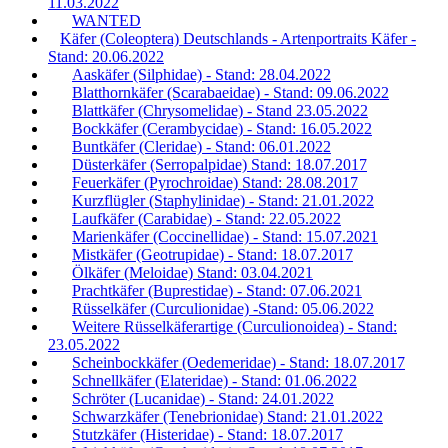
11.03.2022
WANTED
Käfer (Coleoptera) Deutschlands - Artenportraits Käfer -
Stand: 20.06.2022
Aaskäfer (Silphidae) - Stand: 28.04.2022
Blatthornkäfer (Scarabaeidae) - Stand: 09.06.2022
Blattkäfer (Chrysomelidae) - Stand 23.05.2022
Bockkäfer (Cerambycidae) - Stand: 16.05.2022
Buntkäfer (Cleridae) - Stand: 06.01.2022
Düsterkäfer (Serropalpidae) Stand: 18.07.2017
Feuerkäfer (Pyrochroidae) Stand: 28.08.2017
Kurzflügler (Staphylinidae) - Stand: 21.01.2022
Laufkäfer (Carabidae) - Stand: 22.05.2022
Marienkäfer (Coccinellidae) - Stand: 15.07.2021
Mistkäfer (Geotrupidae) - Stand: 18.07.2017
Ölkäfer (Meloidae) Stand: 03.04.2021
Prachtkäfer (Buprestidae) - Stand: 07.06.2021
Rüsselkäfer (Curculionidae) -Stand: 05.06.2022
Weitere Rüsselkäferartige (Curculionoidea) - Stand:
23.05.2022
Scheinbockkäfer (Oedemeridae) - Stand: 18.07.2017
Schnellkäfer (Elateridae) - Stand: 01.06.2022
Schröter (Lucanidae) - Stand: 24.01.2022
Schwarzkäfer (Tenebrionidae) Stand: 21.01.2022
Stutzkäfer (Histeridae) - Stand: 18.07.2017