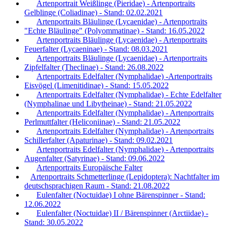
Artenportrait Weißlinge (Pieridae) - Artenportraits
Gelblinge (Coliadinae) - Stand: 02.02.2021
Artenportraits Bläulinge (Lycaenidae) - Artenportraits
"Echte Bläulinge" (Polyommatinae) - Stand: 16.05.2022
Artenportraits Bläulinge (Lycaenidae) - Artenportraits
Feuerfalter (Lycaeninae) - Stand: 08.03.2021
Artenportraits Bläulinge (Lycaenidae) - Artenportraits
Zipfelfalter (Theclinae) - Stand: 26.08.2022
Artenportraits Edelfalter (Nymphalidae) -Artenportraits
Eisvögel (Limenitidinae) - Stand: 15.05.2022
Artenportraits Edelfalter (Nymphalidae) - Echte Edelfalter
(Nymphalinae und Libytheinae) - Stand: 21.05.2022
Artenportraits Edelfalter (Nymphalidae) - Artenportraits
Perlmuttfalter (Heliconiinae) - Stand: 21.05.2022
Artenportraits Edelfalter (Nymphalidae) - Artenportraits
Schillerfalter (Apaturinae) - Stand: 09.02.2021
Artenportraits Edelfalter (Nymphalidae) - Artenportraits
Augenfalter (Satyrinae) - Stand: 09.06.2022
Artenportraits Europäische Falter
Artenportraits Schmetterlinge (Lepidoptera): Nachtfalter im
deutschsprachigen Raum - Stand: 21.08.2022
Eulenfalter (Noctuidae) I ohne Bärenspinner - Stand:
12.06.2022
Eulenfalter (Noctuidae) II / Bärenspinner (Arctiidae) -
Stand: 30.05.2022