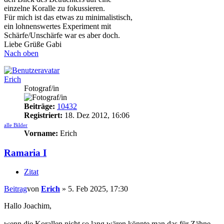
einzelne Koralle zu fokussieren.
Für mich ist das etwas zu minimalistisch,
ein lohnenswertes Experiment mit
Schärfe/Unschärfe war es aber doch.
Liebe Grüße Gabi
Nach oben
Erich
Fotograf/in
Beiträge:
10432
Registriert:
18. Dez 2012, 16:06
alle Bilder
Vorname:
Erich
Ramaria I
Zitat
Beitrag
von
Erich
»
5. Feb 2025, 17:30
Hallo Joachim,
wenn die Korallen nicht so lang wären könnte man das für Zähne