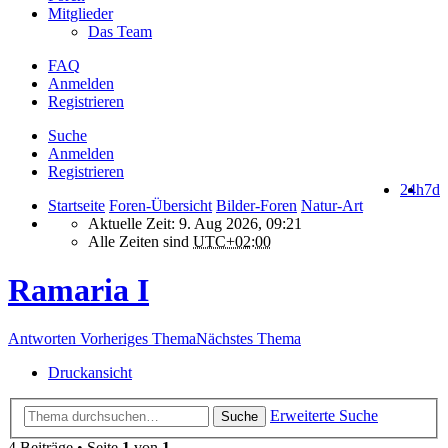
Mitglieder
Das Team
FAQ
Anmelden
Registrieren
Suche
Anmelden
Registrieren
24h
7d
Startseite
Foren-Übersicht
Bilder-Foren
Natur-Art
Aktuelle Zeit: 9. Aug 2026, 09:21
Alle Zeiten sind
UTC+02:00
Ramaria I
Antworten
Vorheriges Thema
Nächstes Thema
Druckansicht
Erweiterte Suche
Suche
4 Beiträge • Seite
1
von
1