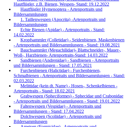
Hautflügler, z.B. Bienen, Wespen- Stand: 19.12.2022
Hautflügler Hymenoptera - Artenportraits und
Bildersammlungen
1. Taillenwespen (Apocrita) -Artenportraits und
Bildersammlungen
Echte Bienen (Apidae) - Artenportraits - Stand:
14.02.2022
Kropfsammler (Colletidae) - Seidenbienen, Maskenbienen
- Artenportraits und Bildersammlungen - Stand: 19.08.2021
Bauchsammler (Megachilidae)- Blattschneider-, Mauer-,
Woll-, Harzbienen- Artenportraits-Stand: 14.03.2022
Sandbienen (Andrenidae) - Sandbienen - Artenportraits
und Bildersammlungen - Stand: 17.05.2021
Furchenbienen (Halictidae) - Furchenbienen,
Schmalbienen - Artenportraits und Bildersammlungen - Stand:
02.03.2022
Melittidae (kein dt. Name) - Hosen-, Schenkelbienen -
Artenportraits - Stand: 18.02.2021
Grabwespen (Spheciformes) - Sphecidae und Crabonidae
- Artenportraits und Bildersammlungen - Stand: 19.01.2022
Faltenwespen (Vespidae) - Artenportraits und
Bildersammlungen - Stand: 17.04.2022
Dolchwespen (Scoliidae) - Artenportraits und
Bildersammlungen
Ameisen (Formicidae) - Artenportraits und