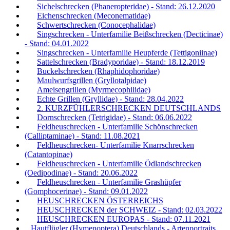
Sichelschrecken (Phaneropteridae) - Stand: 26.12.2020
Eichenschrecken (Meconematidae)
Schwertschrecken (Conocephalidae)
Singschrecken - Unterfamilie Beißschrecken (Decticinae)
- Stand: 04.01.2022
Singschrecken - Unterfamilie Heupferde (Tettigoniinae)
Sattelschrecken (Bradyporidae) - Stand: 18.12.2019
Buckelschrecken (Rhaphidophoridae)
Maulwurfsgrillen (Gryllotalpidae)
Ameisengrillen (Myrmecophilidae)
Echte Grillen (Gryllidae) - Stand: 28.04.2022
2. KURZFÜHLERSCHRECKEN DEUTSCHLANDS
Dornschrecken (Tetrigidae) - Stand: 06.06.2022
Feldheuschrecken - Unterfamilie Schönschrecken
(Calliptaminae) - Stand: 11.08.2021
Feldheuschrecken- Unterfamilie Knarrschrecken
(Catantopinae)
Feldheuschrecken - Unterfamilie Ödlandschrecken
(Oedipodinae) - Stand: 20.06.2022
Feldheuschrecken - Unterfamilie Grashüpfer
(Gomphocerinae) - Stand: 09.01.2022
HEUSCHRECKEN ÖSTERREICHS
HEUSCHRECKEN der SCHWEIZ - Stand: 02.03.2022
HEUSCHRECKEN EUROPAS - Stand: 07.11.2021
Hautflügler (Hymenoptera) Deutschlands - Artenportraits