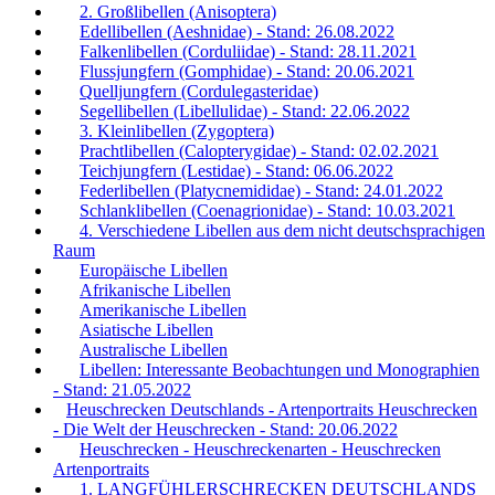
2. Großlibellen (Anisoptera)
Edellibellen (Aeshnidae) - Stand: 26.08.2022
Falkenlibellen (Corduliidae) - Stand: 28.11.2021
Flussjungfern (Gomphidae) - Stand: 20.06.2021
Quelljungfern (Cordulegasteridae)
Segellibellen (Libellulidae) - Stand: 22.06.2022
3. Kleinlibellen (Zygoptera)
Prachtlibellen (Calopterygidae) - Stand: 02.02.2021
Teichjungfern (Lestidae) - Stand: 06.06.2022
Federlibellen (Platycnemididae) - Stand: 24.01.2022
Schlanklibellen (Coenagrionidae) - Stand: 10.03.2021
4. Verschiedene Libellen aus dem nicht deutschsprachigen
Raum
Europäische Libellen
Afrikanische Libellen
Amerikanische Libellen
Asiatische Libellen
Australische Libellen
Libellen: Interessante Beobachtungen und Monographien
- Stand: 21.05.2022
Heuschrecken Deutschlands - Artenportraits Heuschrecken
- Die Welt der Heuschrecken - Stand: 20.06.2022
Heuschrecken - Heuschreckenarten - Heuschrecken
Artenportraits
1. LANGFÜHLERSCHRECKEN DEUTSCHLANDS