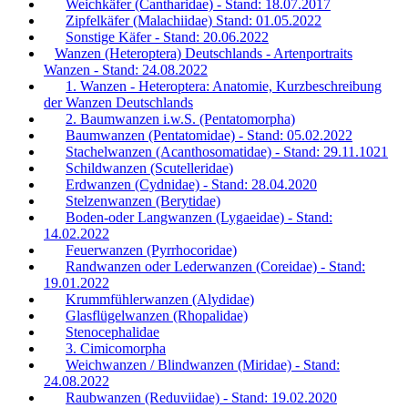
Weichkäfer (Cantharidae) - Stand: 18.07.2017
Zipfelkäfer (Malachiidae) Stand: 01.05.2022
Sonstige Käfer - Stand: 20.06.2022
Wanzen (Heteroptera) Deutschlands - Artenportraits
Wanzen - Stand: 24.08.2022
1. Wanzen - Heteroptera: Anatomie, Kurzbeschreibung
der Wanzen Deutschlands
2. Baumwanzen i.w.S. (Pentatomorpha)
Baumwanzen (Pentatomidae) - Stand: 05.02.2022
Stachelwanzen (Acanthosomatidae) - Stand: 29.11.1021
Schildwanzen (Scutelleridae)
Erdwanzen (Cydnidae) - Stand: 28.04.2020
Stelzenwanzen (Berytidae)
Boden-oder Langwanzen (Lygaeidae) - Stand:
14.02.2022
Feuerwanzen (Pyrrhocoridae)
Randwanzen oder Lederwanzen (Coreidae) - Stand:
19.01.2022
Krummfühlerwanzen (Alydidae)
Glasflügelwanzen (Rhopalidae)
Stenocephalidae
3. Cimicomorpha
Weichwanzen / Blindwanzen (Miridae) - Stand:
24.08.2022
Raubwanzen (Reduviidae) - Stand: 19.02.2020