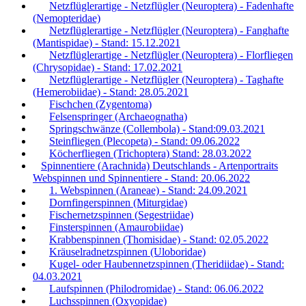
Netzflüglerartige - Netzflügler (Neuroptera) - Fadenhafte
(Nemopteridae)
Netzflüglerartige - Netzflügler (Neuroptera) - Fanghafte
(Mantispidae) - Stand: 15.12.2021
Netzflüglerartige - Netzflügler (Neuroptera) - Florfliegen
(Chrysopidae) - Stand: 17.02.2021
Netzflüglerartige - Netzflügler (Neuroptera) - Taghafte
(Hemerobiidae) - Stand: 28.05.2021
Fischchen (Zygentoma)
Felsenspringer (Archaeognatha)
Springschwänze (Collembola) - Stand:09.03.2021
Steinfliegen (Plecopeta) - Stand: 09.06.2022
Köcherfliegen (Trichoptera) Stand: 28.03.2022
Spinnentiere (Arachnida) Deutschlands - Artenportraits
Webspinnen und Spinnentiere - Stand: 20.06.2022
1. Webspinnen (Araneae) - Stand: 24.09.2021
Dornfingerspinnen (Miturgidae)
Fischernetzspinnen (Segestriidae)
Finsterspinnen (Amaurobiidae)
Krabbenspinnen (Thomisidae) - Stand: 02.05.2022
Kräuselradnetzspinnen (Uloboridae)
Kugel- oder Haubennetzspinnen (Theridiidae) - Stand:
04.03.2021
Laufspinnen (Philodromidae) - Stand: 06.06.2022
Luchsspinnen (Oxyopidae)