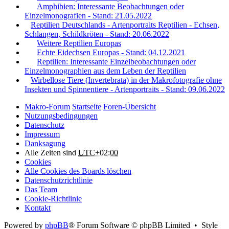
Amphibien: Interessante Beobachtungen oder
Einzelmonografien - Stand: 21.05.2022
Reptilien Deutschlands - Artenportraits Reptilien - Echsen,
Schlangen, Schildkröten - Stand: 20.06.2022
Weitere Reptilien Europas
Echte Eidechsen Europas - Stand: 04.12.2021
Reptilien: Interessante Einzelbeobachtungen oder
Einzelmonographien aus dem Leben der Reptilien
Wirbellose Tiere (Invertebrata) in der Makrofotografie ohne
Insekten und Spinnentiere - Artenportraits - Stand: 09.06.2022
Makro-Forum
Startseite
Foren-Übersicht
Nutzungsbedingungen
Datenschutz
Impressum
Danksagung
Alle Zeiten sind
UTC+02:00
Cookies
Alle Cookies des Boards löschen
Datenschutzrichtlinie
Das Team
Cookie-Richtlinie
Kontakt
Powered by
phpBB
® Forum Software © phpBB Limited • Style