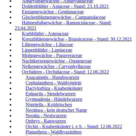
Amaryllisgewächse - Amaryllidaceae
Doldenblütler - Apiaceae - Stand: 23.10.2021
Enziangewächse - Gentianaceae
Glockenblumengewächse - Campanulaceae
Hahnenfußgewächse - Ranunculaceae - Stand:
23.04.2021
Korbblütler - Asteraceae
Kreuzblütengewächse - Brassicaceae - Stand: 30.12.2021
Liliengewächse - Liliaceae
Lippenblütler - Lamiaceae
Mohngewächse - Papaveraceae
Nachtkerzengewächse - Onagraceae
Nelkengewächse - Caryophyllaceae
Orchideen - Orchidaceae - Stand: 12.06.2022
Anacamptis - Hundswurzen
Cephalanthera - Waldvöglein
Dactylorhiza - Knabenkräuter
Epipactis - Stendelwurzen
Gymnadenia - Händelwurzen
Nigritella - Kohlröschen
Neotinea - kein deutscher Name
Neottia - Nestwurzen
Ophrys - Ragwurzen
Orchis - Knabenkräuter i. e.S. - Stand: 12.06.2022
Platanthera - Waldhyazinthen