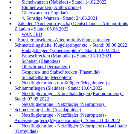
Sichelwanzen (Nabidae) - Stand: 14.02.2022
Blumenwanzen (Anthocoridae)
Gitterwanzen (Tingidae)
4. Sonstige Wanzen - Stand: 24.06.2021
Zikaden (Auchenorrhyncha) Deutschlands - Artenportraits
Zikaden - Stand: 05.06.2022
WANTED
Sonstige Insekten - Artenportraits Fangschrecken,
Schmetterlingshafte, Kugelspringer etc. - Stand: 09.06.2022
Eintagsfliegen (Ephemeroptera) - Stand: 12.02.2021
Fangschrecken (Mantodea) - Stand: 13.10.2021
Schaben (Blattodea)
Ohrwürmer (Dermaptera)
Gespenst- und Stabschrecken (Phasmida)
Schnabelhafte (Mecoptera)
Netzflüglerartige - Großflügler (Megaloptera) -
Schlammfliegen (Sialidae) - Stand: 18.04.2022
Netzflüglerartige - Kamelhalsfliegen (Raphidioptera) -
Stand: 07.05.2022
Netzflüglerartige - Netzflügler (Neuroptera) -
Schmetterlingshafte (Ascalaphidae)
Netzflüglerartige - Netzflügler (Neuroptera) -
Ameisenjungfern (Myrmeleontidae) - Stand: 11.03.2022
Netzflüglerartige - Netzflügler (Neuroptera) - Bachhafte
(Osmylidae)