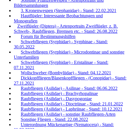
Sonstige Pflanzenwespen - Artenportraits und
Bildersammlungen
3. Kronenwespen (Stephanidae) - Stand: 22.02.2021
Hautflügler: Interessante Beobachtungen und
Monografien
Zweiflügler (Diptera) - Artenportraits Zweiflügler, z. B.
Schweb-, Raubfliegen, Bremsen etc. - Stand: 26.08.2022
Forum für Bestimmungshilfen
Schwebfliegen (Syrphidae) - Syrphinae - Stand:
30.05.2022
Schwebfliegen (Syrphidae) - Microdontinae und sonstige
Unterfamilien
Schwebfliegen (Syrphidae) - Eristalinae - Stand:
07.11.2021
Wollschweber (Bombyliidae) - Stand: 04.12.2021
Dickkopffliegen/Blasenkopffliegen - (Conopidae) - Stand:
27.11.2021
Raubfliegen (Asilidae) - Asilinae - Stand: 06.06.2022
Raubfliegen (Asilidae) - Brachyrhopalinae
Raubfliegen (Asilidae) - Dasypogoniae
Raubfliegen (Asilidae) - Dioctriinae - Stand: 21.01.2022
Raubfliegen (Asilidae) - Laphriinae - Stand: 10.12.2021
Raubfliegen (Asilidae) - sonstige Raubfliegen-Arten
Sonstige Fliegen - Stand: 22.08.2022
Unterordnung Mückenartige (Nematocera) - Stand: