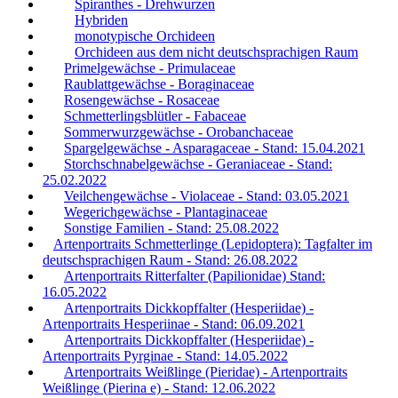
Spiranthes - Drehwurzen
Hybriden
monotypische Orchideen
Orchideen aus dem nicht deutschsprachigen Raum
Primelgewächse - Primulaceae
Raublattgewächse - Boraginaceae
Rosengewächse - Rosaceae
Schmetterlingsblütler - Fabaceae
Sommerwurzgewächse - Orobanchaceae
Spargelgewächse - Asparagaceae - Stand: 15.04.2021
Storchschnabelgewächse - Geraniaceae - Stand:
25.02.2022
Veilchengewächse - Violaceae - Stand: 03.05.2021
Wegerichgewächse - Plantaginaceae
Sonstige Familien - Stand: 25.08.2022
Artenportraits Schmetterlinge (Lepidoptera): Tagfalter im
deutschsprachigen Raum - Stand: 26.08.2022
Artenportraits Ritterfalter (Papilionidae) Stand:
16.05.2022
Artenportraits Dickkopffalter (Hesperiidae) -
Artenportraits Hesperiinae - Stand: 06.09.2021
Artenportraits Dickkopffalter (Hesperiidae) -
Artenportraits Pyrginae - Stand: 14.05.2022
Artenportraits Weißlinge (Pieridae) - Artenportraits
Weißlinge (Pierina e) - Stand: 12.06.2022