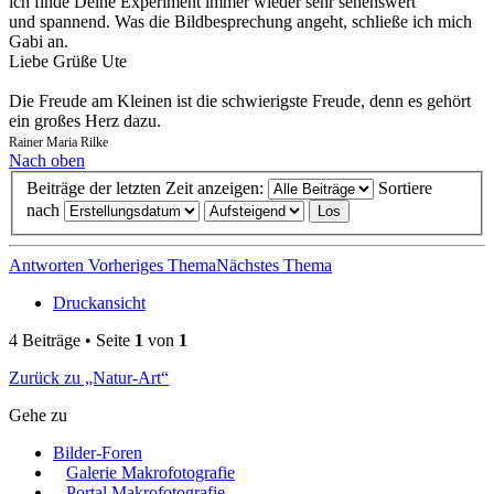
ich finde Deine Experiment immer wieder sehr sehenswert
und spannend. Was die Bildbesprechung angeht, schließe ich mich
Gabi an.
Liebe Grüße Ute
Die Freude am Kleinen ist die schwierigste Freude, denn es gehört
ein großes Herz dazu.
Rainer Maria Rilke
Nach oben
Beiträge der letzten Zeit anzeigen:
Sortiere
nach
Antworten
Vorheriges Thema
Nächstes Thema
Druckansicht
4 Beiträge • Seite
1
von
1
Zurück zu „Natur-Art“
Gehe zu
Bilder-Foren
Galerie Makrofotografie
Portal Makrofotografie