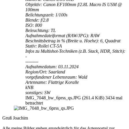
Objektiv: Canon EF100mm f/2.8L Macro IS USM @
100mm
Belichtungszeit: 1/100s
Blende: f/2.8
ISO: 800
Beleuchtung: TL
Aufnahmedateiformat (RAW/JPG): RAW
Beschnittsbetrag in % (Breite u. Hoehe): 6, Quadrat
Stativ: Rollei CT-5A
Infos zu Multishot-Techniken (z.B. Stack, HDR, Stitch):
-
---------
Aufnahmedatum: 03.11.2024
Region/Ort: Saarland
vorgefundener Lebensraum: Wald
Artenname: Flattrige Koralle
kNB
sonstiges: SW
IMG_7048_bw_6prss_qs.JPG (261.4 KiB) 3434 mal
betrachtet
Gruß Joachim
Alle meine Bilder stehen grundsätzlich für das Artenportal zur