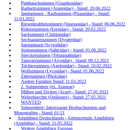
Plattbauchspinnen (Gnaphosidae)
Radnetzspinnen (Araneidae) - Stand: 20.06.2022
Jagdspinnen - Raubspinnen (Pisauridae) - Stand:
11.03.2022
Riesenkrabbenspinnen (Sparassidae) - Stand: 06.06.2022
Röhrenspinnen (Eresidae) - Stand: 20.02.2022
Sackspinnen (Clubionidae)
Sechsaugenspinnen (Dysderidae)
Speispinnen (Scytodidae)
Springspinnen (Salticidae) - Stand: 01.06.2022
Streckerspinnen (Tetragnathidae)
Tapezierspinnen (Atypidae) - Stand: 09.12.2021
Trichterspinnen (Agelenidae) - Stand: 10.02.2022
Wolfspinnen (Lycosidae) - Stand: 01.06.2022
Zitterspinnen (Pholcidae)
Andere Familien Stand: 11.03.2022
2. Spinnentiere (ex. Araneae)
Milben und Zecken (Acari) - Stand: 27.01.2021
Weberknechte (Opiliones) - Stand: 27.02.2021
WANTED
Spinnentiere: Interessante Beobachtungen und
Monografien - Stand: 01/21
Amphibien Deutschlands - Artenportraits Amphibien
(Amphibia) - Stand: 21.05.2022
Weitere Amphibien Europas