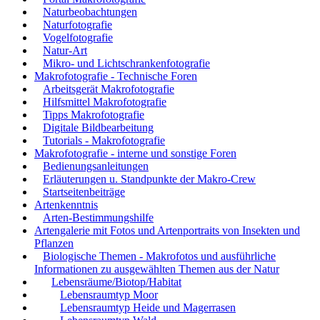
Naturbeobachtungen
Naturfotografie
Vogelfotografie
Natur-Art
Mikro- und Lichtschrankenfotografie
Makrofotografie - Technische Foren
Arbeitsgerät Makrofotografie
Hilfsmittel Makrofotografie
Tipps Makrofotografie
Digitale Bildbearbeitung
Tutorials - Makrofotografie
Makrofotografie - interne und sonstige Foren
Bedienungsanleitungen
Erläuterungen u. Standpunkte der Makro-Crew
Startseitenbeiträge
Artenkenntnis
Arten-Bestimmungshilfe
Artengalerie mit Fotos und Artenportraits von Insekten und
Pflanzen
Biologische Themen - Makrofotos und ausführliche
Informationen zu ausgewählten Themen aus der Natur
Lebensräume/Biotop/Habitat
Lebensraumtyp Moor
Lebensraumtyp Heide und Magerrasen