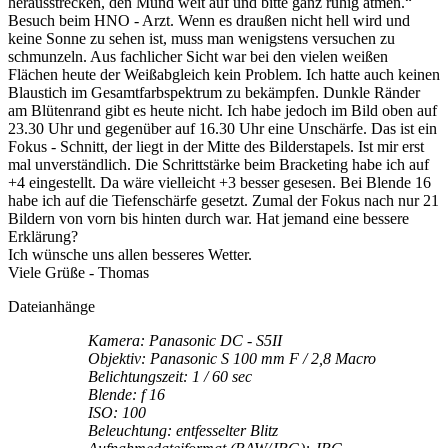
herausstrecken, den Mund weit auf und bitte ganz ruhig atmen.“
Besuch beim HNO - Arzt. Wenn es draußen nicht hell wird und
keine Sonne zu sehen ist, muss man wenigstens versuchen zu
schmunzeln. Aus fachlicher Sicht war bei den vielen weißen
Flächen heute der Weißabgleich kein Problem. Ich hatte auch keinen
Blaustich im Gesamtfarbspektrum zu bekämpfen. Dunkle Ränder
am Blütenrand gibt es heute nicht. Ich habe jedoch im Bild oben auf
23.30 Uhr und gegenüber auf 16.30 Uhr eine Unschärfe. Das ist ein
Fokus - Schnitt, der liegt in der Mitte des Bilderstapels. Ist mir erst
mal unverständlich. Die Schrittstärke beim Bracketing habe ich auf
+4 eingestellt. Da wäre vielleicht +3 besser gesesen. Bei Blende 16
habe ich auf die Tiefenschärfe gesetzt. Zumal der Fokus nach nur 21
Bildern von vorn bis hinten durch war. Hat jemand eine bessere
Erklärung?
Ich wünsche uns allen besseres Wetter.
Viele Grüße - Thomas
Dateianhänge
Kamera: Panasonic DC - S5II
Objektiv: Panasonic S 100 mm F / 2,8 Macro
Belichtungszeit: 1 / 60 sec
Blende: f 16
ISO: 100
Beleuchtung: entfesselter Blitz