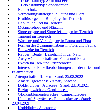
Lebensraumtyp Stein und Fels
Lebensraumtyp Sonderformen
Naturschutz
Vermehrungsstrategien in Fauna und Flora
Brutfürsorge und Brutpflege im Tierreich
Geburt und Tod im Tierreich
Metamorphose und Häutung
Sinnesorgane und Sinnesleistungen im Tierreich
Tarnung im Tierreich
Warnung und Verteidigung in Fauna und Flora
Formen des Zusammenlebens in Flora und Fauna.
Bauwerke im Tierreich
Räuber - Beute - Beziehung in der Natur
Ausgewählte Portraits aus Fauna und Flora
Exoten im Tier- und Pflanzenreich
Interessante Einzelbeobachtungen aus dem Tier- und
Pflanzenreich
Artenportraits Pflanzen - Stand: 25.08.2022
Amaryllisgewächse - Amaryllidaceae
Doldenblütler - Apiaceae - Stand: 23.10.2021
Enziangewächse - Gentianaceae
Glockenblumengewächse - Campanulaceae
Hahnenfußgewächse - Ranunculaceae - Stand:
23.04.2021
Korbblütler - Asteraceae