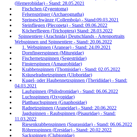
(Hemerobiidae) - Stand: 28.05.2021
Fischchen (Zygentoma)
Felsenspringer (Archaeognatha)
Springschwänze (Collembola) - Stand:09.03.2021
Steinfliegen (Plecopeta) - Stand: 09.06.2022
Köcherfliegen (Trichoptera) Stand: 28.03.2022
Spinnentiere (Arachnida) Deutschlands - Artenportraits
Webspinnen und Spinnentiere - Stand: 20.06.2022
1. Webspinnen (Araneae) - Stand: 24.09.2021
Dornfingerspinnen (Miturgidae)
Fischernetzspinnen (Segestriidae)
Finsterspinnen (Amaurobiidae)
Krabbenspinnen (Thomisidae) - Stand: 02.05.2022
Kräuselradnetzspinnen (Uloboridae)
Kugel- oder Haubennetzspinnen (Theridiidae) - Stand:
04.03.2021
Laufspinnen (Philodromidae) - Stand: 06.06.2022
Luchsspinnen (Oxyopidae)
Plattbauchspinnen (Gnaphosidae)
Radnetzspinnen (Araneidae) - Stand: 20.06.2022
Jagdspinnen - Raubspinnen (Pisauridae) - Stand:
11.03.2022
Riesenkrabbenspinnen (Sparassidae) - Stand: 06.06.2022
Röhrenspinnen (Eresidae) - Stand: 20.02.2022
Sackspinnen (Clubionidae)