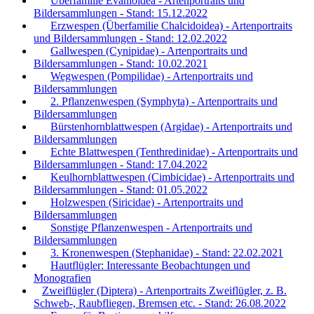
Überfamilie Evanioidea - Artenportraits und
Bildersammlungen - Stand: 15.12.2022
Erzwespen (Überfamilie Chalcidoidea) - Artenportraits
und Bildersammlungen - Stand: 12.02.2022
Gallwespen (Cynipidae) - Artenportraits und
Bildersammlungen - Stand: 10.02.2021
Wegwespen (Pompilidae) - Artenportraits und
Bildersammlungen
2. Pflanzenwespen (Symphyta) - Artenportraits und
Bildersammlungen
Bürstenhornblattwespen (Argidae) - Artenportraits und
Bildersammlungen
Echte Blattwespen (Tenthredinidae) - Artenportraits und
Bildersammlungen - Stand: 17.04.2022
Keulhornblattwespen (Cimbicidae) - Artenportraits und
Bildersammlungen - Stand: 01.05.2022
Holzwespen (Siricidae) - Artenportraits und
Bildersammlungen
Sonstige Pflanzenwespen - Artenportraits und
Bildersammlungen
3. Kronenwespen (Stephanidae) - Stand: 22.02.2021
Hautflügler: Interessante Beobachtungen und
Monografien
Zweiflügler (Diptera) - Artenportraits Zweiflügler, z. B.
Schweb-, Raubfliegen, Bremsen etc. - Stand: 26.08.2022