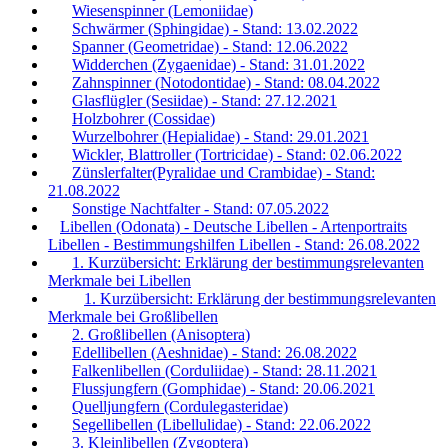
Wiesenspinner (Lemoniidae)
Schwärmer (Sphingidae) - Stand: 13.02.2022
Spanner (Geometridae) - Stand: 12.06.2022
Widderchen (Zygaenidae) - Stand: 31.01.2022
Zahnspinner (Notodontidae) - Stand: 08.04.2022
Glasflügler (Sesiidae) - Stand: 27.12.2021
Holzbohrer (Cossidae)
Wurzelbohrer (Hepialidae) - Stand: 29.01.2021
Wickler, Blattroller (Tortricidae) - Stand: 02.06.2022
Zünslerfalter(Pyralidae und Crambidae) - Stand:
21.08.2022
Sonstige Nachtfalter - Stand: 07.05.2022
Libellen (Odonata) - Deutsche Libellen - Artenportraits
Libellen - Bestimmungshilfen Libellen - Stand: 26.08.2022
1. Kurzübersicht: Erklärung der bestimmungsrelevanten
Merkmale bei Libellen
1. Kurzübersicht: Erklärung der bestimmungsrelevanten
Merkmale bei Großlibellen
2. Großlibellen (Anisoptera)
Edellibellen (Aeshnidae) - Stand: 26.08.2022
Falkenlibellen (Corduliidae) - Stand: 28.11.2021
Flussjungfern (Gomphidae) - Stand: 20.06.2021
Quelljungfern (Cordulegasteridae)
Segellibellen (Libellulidae) - Stand: 22.06.2022
3. Kleinlibellen (Zygoptera)