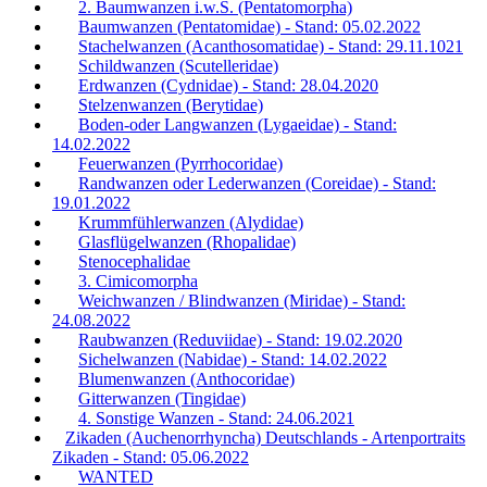
2. Baumwanzen i.w.S. (Pentatomorpha)
Baumwanzen (Pentatomidae) - Stand: 05.02.2022
Stachelwanzen (Acanthosomatidae) - Stand: 29.11.1021
Schildwanzen (Scutelleridae)
Erdwanzen (Cydnidae) - Stand: 28.04.2020
Stelzenwanzen (Berytidae)
Boden-oder Langwanzen (Lygaeidae) - Stand:
14.02.2022
Feuerwanzen (Pyrrhocoridae)
Randwanzen oder Lederwanzen (Coreidae) - Stand:
19.01.2022
Krummfühlerwanzen (Alydidae)
Glasflügelwanzen (Rhopalidae)
Stenocephalidae
3. Cimicomorpha
Weichwanzen / Blindwanzen (Miridae) - Stand:
24.08.2022
Raubwanzen (Reduviidae) - Stand: 19.02.2020
Sichelwanzen (Nabidae) - Stand: 14.02.2022
Blumenwanzen (Anthocoridae)
Gitterwanzen (Tingidae)
4. Sonstige Wanzen - Stand: 24.06.2021
Zikaden (Auchenorrhyncha) Deutschlands - Artenportraits
Zikaden - Stand: 05.06.2022
WANTED