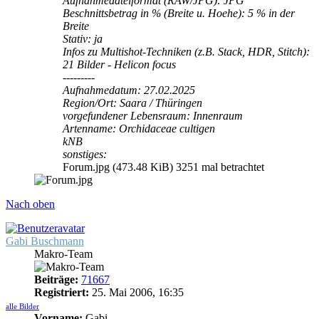
Aufnahmedateiformat (RAW/JPG): JPG
Beschnittsbetrag in % (Breite u. Hoehe): 5 % in der
Breite
Stativ: ja
Infos zu Multishot-Techniken (z.B. Stack, HDR, Stitch):
21 Bilder - Helicon focus
---------
Aufnahmedatum: 27.02.2025
Region/Ort: Saara / Thüringen
vorgefundener Lebensraum: Innenraum
Artenname: Orchidaceae cultigen
kNB
sonstiges:
Forum.jpg (473.48 KiB) 3251 mal betrachtet
Nach oben
Gabi Buschmann
Makro-Team
Beiträge:
71667
Registriert:
25. Mai 2006, 16:35
alle Bilder
Vorname:
Gabi