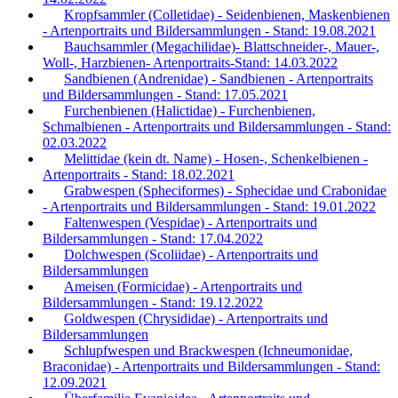
Kropfsammler (Colletidae) - Seidenbienen, Maskenbienen
- Artenportraits und Bildersammlungen - Stand: 19.08.2021
Bauchsammler (Megachilidae)- Blattschneider-, Mauer-,
Woll-, Harzbienen- Artenportraits-Stand: 14.03.2022
Sandbienen (Andrenidae) - Sandbienen - Artenportraits
und Bildersammlungen - Stand: 17.05.2021
Furchenbienen (Halictidae) - Furchenbienen,
Schmalbienen - Artenportraits und Bildersammlungen - Stand:
02.03.2022
Melittidae (kein dt. Name) - Hosen-, Schenkelbienen -
Artenportraits - Stand: 18.02.2021
Grabwespen (Spheciformes) - Sphecidae und Crabonidae
- Artenportraits und Bildersammlungen - Stand: 19.01.2022
Faltenwespen (Vespidae) - Artenportraits und
Bildersammlungen - Stand: 17.04.2022
Dolchwespen (Scoliidae) - Artenportraits und
Bildersammlungen
Ameisen (Formicidae) - Artenportraits und
Bildersammlungen - Stand: 19.12.2022
Goldwespen (Chrysididae) - Artenportraits und
Bildersammlungen
Schlupfwespen und Brackwespen (Ichneumonidae,
Braconidae) - Artenportraits und Bildersammlungen - Stand:
12.09.2021