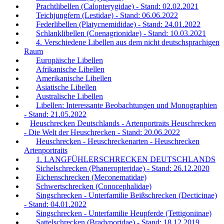
Prachtlibellen (Calopterygidae) - Stand: 02.02.2021
Teichjungfern (Lestidae) - Stand: 06.06.2022
Federlibellen (Platycnemididae) - Stand: 24.01.2022
Schlanklibellen (Coenagrionidae) - Stand: 10.03.2021
4. Verschiedene Libellen aus dem nicht deutschsprachigen
Raum
Europäische Libellen
Afrikanische Libellen
Amerikanische Libellen
Asiatische Libellen
Australische Libellen
Libellen: Interessante Beobachtungen und Monographien
- Stand: 21.05.2022
Heuschrecken Deutschlands - Artenportraits Heuschrecken
- Die Welt der Heuschrecken - Stand: 20.06.2022
Heuschrecken - Heuschreckenarten - Heuschrecken
Artenportraits
1. LANGFÜHLERSCHRECKEN DEUTSCHLANDS
Sichelschrecken (Phaneropteridae) - Stand: 26.12.2020
Eichenschrecken (Meconematidae)
Schwertschrecken (Conocephalidae)
Singschrecken - Unterfamilie Beißschrecken (Decticinae)
- Stand: 04.01.2022
Singschrecken - Unterfamilie Heupferde (Tettigoniinae)
Sattelschrecken (Bradyporidae) - Stand: 18.12.2019