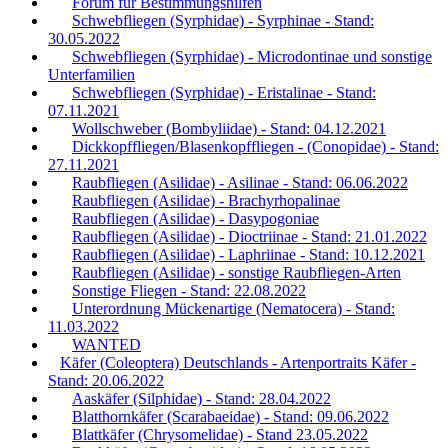
Forum für Bestimmungshilfen
Schwebfliegen (Syrphidae) - Syrphinae - Stand:
30.05.2022
Schwebfliegen (Syrphidae) - Microdontinae und sonstige
Unterfamilien
Schwebfliegen (Syrphidae) - Eristalinae - Stand:
07.11.2021
Wollschweber (Bombyliidae) - Stand: 04.12.2021
Dickkopffliegen/Blasenkopffliegen - (Conopidae) - Stand:
27.11.2021
Raubfliegen (Asilidae) - Asilinae - Stand: 06.06.2022
Raubfliegen (Asilidae) - Brachyrhopalinae
Raubfliegen (Asilidae) - Dasypogoniae
Raubfliegen (Asilidae) - Dioctriinae - Stand: 21.01.2022
Raubfliegen (Asilidae) - Laphriinae - Stand: 10.12.2021
Raubfliegen (Asilidae) - sonstige Raubfliegen-Arten
Sonstige Fliegen - Stand: 22.08.2022
Unterordnung Mückenartige (Nematocera) - Stand:
11.03.2022
WANTED
Käfer (Coleoptera) Deutschlands - Artenportraits Käfer -
Stand: 20.06.2022
Aaskäfer (Silphidae) - Stand: 28.04.2022
Blatthornkäfer (Scarabaeidae) - Stand: 09.06.2022
Blattkäfer (Chrysomelidae) - Stand 23.05.2022