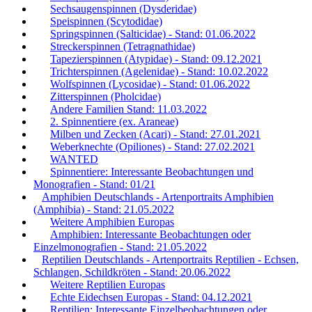
Sechsaugenspinnen (Dysderidae)
Speispinnen (Scytodidae)
Springspinnen (Salticidae) - Stand: 01.06.2022
Streckerspinnen (Tetragnathidae)
Tapezierspinnen (Atypidae) - Stand: 09.12.2021
Trichterspinnen (Agelenidae) - Stand: 10.02.2022
Wolfspinnen (Lycosidae) - Stand: 01.06.2022
Zitterspinnen (Pholcidae)
Andere Familien Stand: 11.03.2022
2. Spinnentiere (ex. Araneae)
Milben und Zecken (Acari) - Stand: 27.01.2021
Weberknechte (Opiliones) - Stand: 27.02.2021
WANTED
Spinnentiere: Interessante Beobachtungen und
Monografien - Stand: 01/21
Amphibien Deutschlands - Artenportraits Amphibien
(Amphibia) - Stand: 21.05.2022
Weitere Amphibien Europas
Amphibien: Interessante Beobachtungen oder
Einzelmonografien - Stand: 21.05.2022
Reptilien Deutschlands - Artenportraits Reptilien - Echsen,
Schlangen, Schildkröten - Stand: 20.06.2022
Weitere Reptilien Europas
Echte Eidechsen Europas - Stand: 04.12.2021
Reptilien: Interessante Einzelbeobachtungen oder