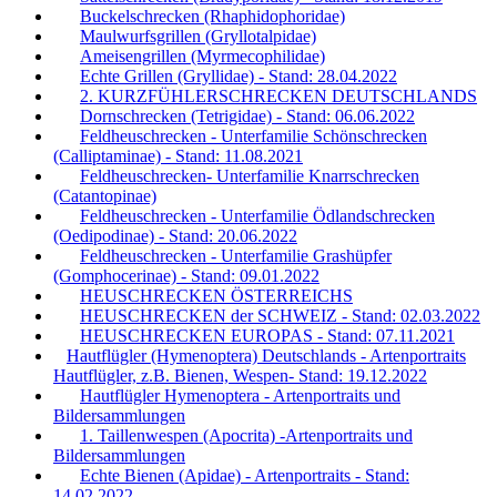
Buckelschrecken (Rhaphidophoridae)
Maulwurfsgrillen (Gryllotalpidae)
Ameisengrillen (Myrmecophilidae)
Echte Grillen (Gryllidae) - Stand: 28.04.2022
2. KURZFÜHLERSCHRECKEN DEUTSCHLANDS
Dornschrecken (Tetrigidae) - Stand: 06.06.2022
Feldheuschrecken - Unterfamilie Schönschrecken
(Calliptaminae) - Stand: 11.08.2021
Feldheuschrecken- Unterfamilie Knarrschrecken
(Catantopinae)
Feldheuschrecken - Unterfamilie Ödlandschrecken
(Oedipodinae) - Stand: 20.06.2022
Feldheuschrecken - Unterfamilie Grashüpfer
(Gomphocerinae) - Stand: 09.01.2022
HEUSCHRECKEN ÖSTERREICHS
HEUSCHRECKEN der SCHWEIZ - Stand: 02.03.2022
HEUSCHRECKEN EUROPAS - Stand: 07.11.2021
Hautflügler (Hymenoptera) Deutschlands - Artenportraits
Hautflügler, z.B. Bienen, Wespen- Stand: 19.12.2022
Hautflügler Hymenoptera - Artenportraits und
Bildersammlungen
1. Taillenwespen (Apocrita) -Artenportraits und
Bildersammlungen
Echte Bienen (Apidae) - Artenportraits - Stand:
14.02.2022