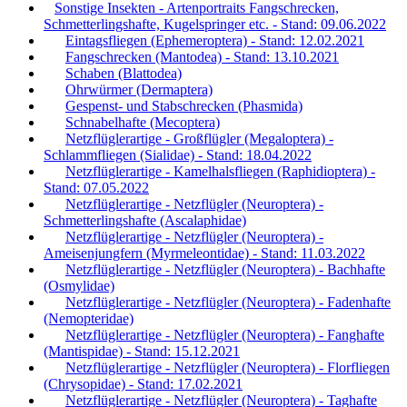
Sonstige Insekten - Artenportraits Fangschrecken,
Schmetterlingshafte, Kugelspringer etc. - Stand: 09.06.2022
Eintagsfliegen (Ephemeroptera) - Stand: 12.02.2021
Fangschrecken (Mantodea) - Stand: 13.10.2021
Schaben (Blattodea)
Ohrwürmer (Dermaptera)
Gespenst- und Stabschrecken (Phasmida)
Schnabelhafte (Mecoptera)
Netzflüglerartige - Großflügler (Megaloptera) -
Schlammfliegen (Sialidae) - Stand: 18.04.2022
Netzflüglerartige - Kamelhalsfliegen (Raphidioptera) -
Stand: 07.05.2022
Netzflüglerartige - Netzflügler (Neuroptera) -
Schmetterlingshafte (Ascalaphidae)
Netzflüglerartige - Netzflügler (Neuroptera) -
Ameisenjungfern (Myrmeleontidae) - Stand: 11.03.2022
Netzflüglerartige - Netzflügler (Neuroptera) - Bachhafte
(Osmylidae)
Netzflüglerartige - Netzflügler (Neuroptera) - Fadenhafte
(Nemopteridae)
Netzflüglerartige - Netzflügler (Neuroptera) - Fanghafte
(Mantispidae) - Stand: 15.12.2021
Netzflüglerartige - Netzflügler (Neuroptera) - Florfliegen
(Chrysopidae) - Stand: 17.02.2021
Netzflüglerartige - Netzflügler (Neuroptera) - Taghafte