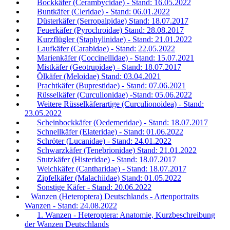
Bockkäfer (Cerambycidae) - Stand: 16.05.2022
Buntkäfer (Cleridae) - Stand: 06.01.2022
Düsterkäfer (Serropalpidae) Stand: 18.07.2017
Feuerkäfer (Pyrochroidae) Stand: 28.08.2017
Kurzflügler (Staphylinidae) - Stand: 21.01.2022
Laufkäfer (Carabidae) - Stand: 22.05.2022
Marienkäfer (Coccinellidae) - Stand: 15.07.2021
Mistkäfer (Geotrupidae) - Stand: 18.07.2017
Ölkäfer (Meloidae) Stand: 03.04.2021
Prachtkäfer (Buprestidae) - Stand: 07.06.2021
Rüsselkäfer (Curculionidae) -Stand: 05.06.2022
Weitere Rüsselkäferartige (Curculionoidea) - Stand:
23.05.2022
Scheinbockkäfer (Oedemeridae) - Stand: 18.07.2017
Schnellkäfer (Elateridae) - Stand: 01.06.2022
Schröter (Lucanidae) - Stand: 24.01.2022
Schwarzkäfer (Tenebrionidae) Stand: 21.01.2022
Stutzkäfer (Histeridae) - Stand: 18.07.2017
Weichkäfer (Cantharidae) - Stand: 18.07.2017
Zipfelkäfer (Malachiidae) Stand: 01.05.2022
Sonstige Käfer - Stand: 20.06.2022
Wanzen (Heteroptera) Deutschlands - Artenportraits
Wanzen - Stand: 24.08.2022
1. Wanzen - Heteroptera: Anatomie, Kurzbeschreibung
der Wanzen Deutschlands