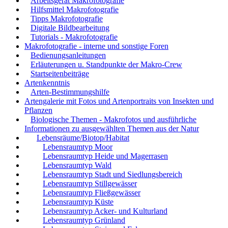
Arbeitsgerät Makrofotografie
Hilfsmittel Makrofotografie
Tipps Makrofotografie
Digitale Bildbearbeitung
Tutorials - Makrofotografie
Makrofotografie - interne und sonstige Foren
Bedienungsanleitungen
Erläuterungen u. Standpunkte der Makro-Crew
Startseitenbeiträge
Artenkenntnis
Arten-Bestimmungshilfe
Artengalerie mit Fotos und Artenportraits von Insekten und
Pflanzen
Biologische Themen - Makrofotos und ausführliche
Informationen zu ausgewählten Themen aus der Natur
Lebensräume/Biotop/Habitat
Lebensraumtyp Moor
Lebensraumtyp Heide und Magerrasen
Lebensraumtyp Wald
Lebensraumtyp Stadt und Siedlungsbereich
Lebensraumtyp Stillgewässer
Lebensraumtyp Fließgewässer
Lebensraumtyp Küste
Lebensraumtyp Acker- und Kulturland
Lebensraumtyp Grünland