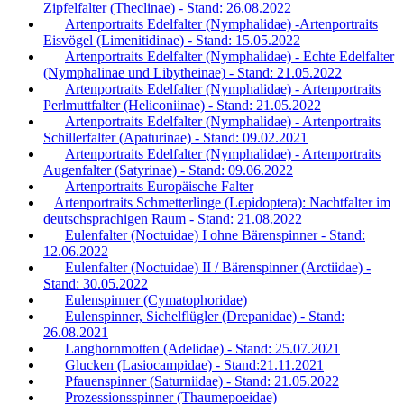
Zipfelfalter (Theclinae) - Stand: 26.08.2022
Artenportraits Edelfalter (Nymphalidae) -Artenportraits
Eisvögel (Limenitidinae) - Stand: 15.05.2022
Artenportraits Edelfalter (Nymphalidae) - Echte Edelfalter
(Nymphalinae und Libytheinae) - Stand: 21.05.2022
Artenportraits Edelfalter (Nymphalidae) - Artenportraits
Perlmuttfalter (Heliconiinae) - Stand: 21.05.2022
Artenportraits Edelfalter (Nymphalidae) - Artenportraits
Schillerfalter (Apaturinae) - Stand: 09.02.2021
Artenportraits Edelfalter (Nymphalidae) - Artenportraits
Augenfalter (Satyrinae) - Stand: 09.06.2022
Artenportraits Europäische Falter
Artenportraits Schmetterlinge (Lepidoptera): Nachtfalter im
deutschsprachigen Raum - Stand: 21.08.2022
Eulenfalter (Noctuidae) I ohne Bärenspinner - Stand:
12.06.2022
Eulenfalter (Noctuidae) II / Bärenspinner (Arctiidae) -
Stand: 30.05.2022
Eulenspinner (Cymatophoridae)
Eulenspinner, Sichelflügler (Drepanidae) - Stand:
26.08.2021
Langhornmotten (Adelidae) - Stand: 25.07.2021
Glucken (Lasiocampidae) - Stand:21.11.2021
Pfauenspinner (Saturniidae) - Stand: 21.05.2022
Prozessionsspinner (Thaumepoeidae)