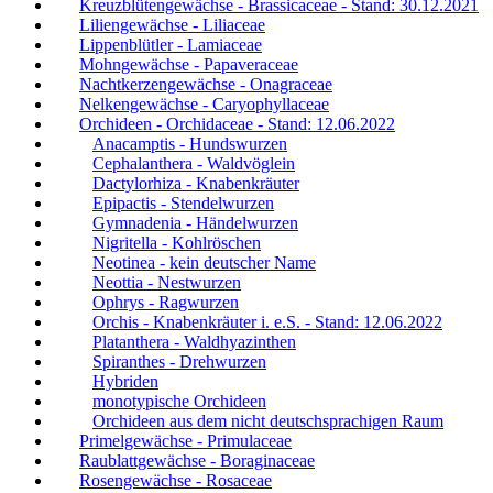
Kreuzblütengewächse - Brassicaceae - Stand: 30.12.2021
Liliengewächse - Liliaceae
Lippenblütler - Lamiaceae
Mohngewächse - Papaveraceae
Nachtkerzengewächse - Onagraceae
Nelkengewächse - Caryophyllaceae
Orchideen - Orchidaceae - Stand: 12.06.2022
Anacamptis - Hundswurzen
Cephalanthera - Waldvöglein
Dactylorhiza - Knabenkräuter
Epipactis - Stendelwurzen
Gymnadenia - Händelwurzen
Nigritella - Kohlröschen
Neotinea - kein deutscher Name
Neottia - Nestwurzen
Ophrys - Ragwurzen
Orchis - Knabenkräuter i. e.S. - Stand: 12.06.2022
Platanthera - Waldhyazinthen
Spiranthes - Drehwurzen
Hybriden
monotypische Orchideen
Orchideen aus dem nicht deutschsprachigen Raum
Primelgewächse - Primulaceae
Raublattgewächse - Boraginaceae
Rosengewächse - Rosaceae