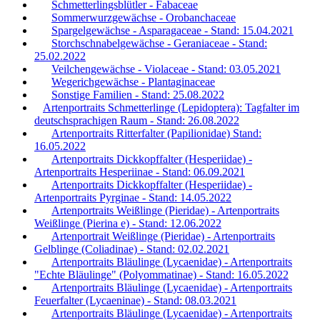
Schmetterlingsblütler - Fabaceae
Sommerwurzgewächse - Orobanchaceae
Spargelgewächse - Asparagaceae - Stand: 15.04.2021
Storchschnabelgewächse - Geraniaceae - Stand:
25.02.2022
Veilchengewächse - Violaceae - Stand: 03.05.2021
Wegerichgewächse - Plantaginaceae
Sonstige Familien - Stand: 25.08.2022
Artenportraits Schmetterlinge (Lepidoptera): Tagfalter im
deutschsprachigen Raum - Stand: 26.08.2022
Artenportraits Ritterfalter (Papilionidae) Stand:
16.05.2022
Artenportraits Dickkopffalter (Hesperiidae) -
Artenportraits Hesperiinae - Stand: 06.09.2021
Artenportraits Dickkopffalter (Hesperiidae) -
Artenportraits Pyrginae - Stand: 14.05.2022
Artenportraits Weißlinge (Pieridae) - Artenportraits
Weißlinge (Pierina e) - Stand: 12.06.2022
Artenportrait Weißlinge (Pieridae) - Artenportraits
Gelblinge (Coliadinae) - Stand: 02.02.2021
Artenportraits Bläulinge (Lycaenidae) - Artenportraits
"Echte Bläulinge" (Polyommatinae) - Stand: 16.05.2022
Artenportraits Bläulinge (Lycaenidae) - Artenportraits
Feuerfalter (Lycaeninae) - Stand: 08.03.2021
Artenportraits Bläulinge (Lycaenidae) - Artenportraits