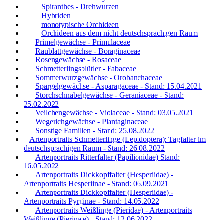
Spiranthes - Drehwurzen
Hybriden
monotypische Orchideen
Orchideen aus dem nicht deutschsprachigen Raum
Primelgewächse - Primulaceae
Raublattgewächse - Boraginaceae
Rosengewächse - Rosaceae
Schmetterlingsblütler - Fabaceae
Sommerwurzgewächse - Orobanchaceae
Spargelgewächse - Asparagaceae - Stand: 15.04.2021
Storchschnabelgewächse - Geraniaceae - Stand:
25.02.2022
Veilchengewächse - Violaceae - Stand: 03.05.2021
Wegerichgewächse - Plantaginaceae
Sonstige Familien - Stand: 25.08.2022
Artenportraits Schmetterlinge (Lepidoptera): Tagfalter im
deutschsprachigen Raum - Stand: 26.08.2022
Artenportraits Ritterfalter (Papilionidae) Stand:
16.05.2022
Artenportraits Dickkopffalter (Hesperiidae) -
Artenportraits Hesperiinae - Stand: 06.09.2021
Artenportraits Dickkopffalter (Hesperiidae) -
Artenportraits Pyrginae - Stand: 14.05.2022
Artenportraits Weißlinge (Pieridae) - Artenportraits
Weißlinge (Pierina e) - Stand: 12.06.2022