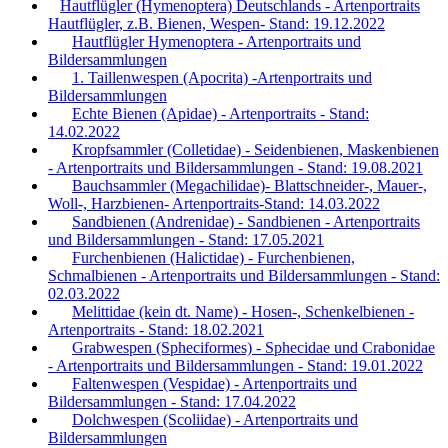
Hautflügler (Hymenoptera) Deutschlands - Artenportraits
Hautflügler, z.B. Bienen, Wespen- Stand: 19.12.2022
Hautflügler Hymenoptera - Artenportraits und
Bildersammlungen
1. Taillenwespen (Apocrita) -Artenportraits und
Bildersammlungen
Echte Bienen (Apidae) - Artenportraits - Stand:
14.02.2022
Kropfsammler (Colletidae) - Seidenbienen, Maskenbienen
- Artenportraits und Bildersammlungen - Stand: 19.08.2021
Bauchsammler (Megachilidae)- Blattschneider-, Mauer-,
Woll-, Harzbienen- Artenportraits-Stand: 14.03.2022
Sandbienen (Andrenidae) - Sandbienen - Artenportraits
und Bildersammlungen - Stand: 17.05.2021
Furchenbienen (Halictidae) - Furchenbienen,
Schmalbienen - Artenportraits und Bildersammlungen - Stand:
02.03.2022
Melittidae (kein dt. Name) - Hosen-, Schenkelbienen -
Artenportraits - Stand: 18.02.2021
Grabwespen (Spheciformes) - Sphecidae und Crabonidae
- Artenportraits und Bildersammlungen - Stand: 19.01.2022
Faltenwespen (Vespidae) - Artenportraits und
Bildersammlungen - Stand: 17.04.2022
Dolchwespen (Scoliidae) - Artenportraits und
Bildersammlungen