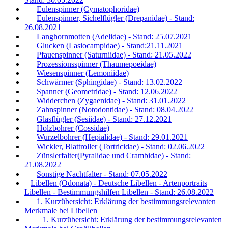
Eulenspinner (Cymatophoridae)
Eulenspinner, Sichelflügler (Drepanidae) - Stand:
26.08.2021
Langhornmotten (Adelidae) - Stand: 25.07.2021
Glucken (Lasiocampidae) - Stand:21.11.2021
Pfauenspinner (Saturniidae) - Stand: 21.05.2022
Prozessionsspinner (Thaumepoeidae)
Wiesenspinner (Lemoniidae)
Schwärmer (Sphingidae) - Stand: 13.02.2022
Spanner (Geometridae) - Stand: 12.06.2022
Widderchen (Zygaenidae) - Stand: 31.01.2022
Zahnspinner (Notodontidae) - Stand: 08.04.2022
Glasflügler (Sesiidae) - Stand: 27.12.2021
Holzbohrer (Cossidae)
Wurzelbohrer (Hepialidae) - Stand: 29.01.2021
Wickler, Blattroller (Tortricidae) - Stand: 02.06.2022
Zünslerfalter(Pyralidae und Crambidae) - Stand:
21.08.2022
Sonstige Nachtfalter - Stand: 07.05.2022
Libellen (Odonata) - Deutsche Libellen - Artenportraits
Libellen - Bestimmungshilfen Libellen - Stand: 26.08.2022
1. Kurzübersicht: Erklärung der bestimmungsrelevanten
Merkmale bei Libellen
1. Kurzübersicht: Erklärung der bestimmungsrelevanten