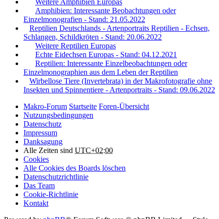
Weitere Amphibien Europas
Amphibien: Interessante Beobachtungen oder
Einzelmonografien - Stand: 21.05.2022
Reptilien Deutschlands - Artenportraits Reptilien - Echsen,
Schlangen, Schildkröten - Stand: 20.06.2022
Weitere Reptilien Europas
Echte Eidechsen Europas - Stand: 04.12.2021
Reptilien: Interessante Einzelbeobachtungen oder
Einzelmonographien aus dem Leben der Reptilien
Wirbellose Tiere (Invertebrata) in der Makrofotografie ohne
Insekten und Spinnentiere - Artenportraits - Stand: 09.06.2022
Makro-Forum
Startseite
Foren-Übersicht
Nutzungsbedingungen
Datenschutz
Impressum
Danksagung
Alle Zeiten sind
UTC+02:00
Cookies
Alle Cookies des Boards löschen
Datenschutzrichtlinie
Das Team
Cookie-Richtlinie
Kontakt