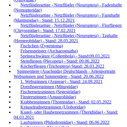
Netzflüglerartige - Netzflügler (Neuroptera) - Fadenhafte
(Nemopteridae)
Netzflüglerartige - Netzflügler (Neuroptera) - Fanghafte
(Mantispidae) - Stand: 15.12.2021
Netzflüglerartige - Netzflügler (Neuroptera) - Florfliegen
(Chrysopidae) - Stand: 17.02.2021
Netzflüglerartige - Netzflügler (Neuroptera) - Taghafte
(Hemerobiidae) - Stand: 28.05.2021
Fischchen (Zygentoma)
Felsenspringer (Archaeognatha)
Springschwänze (Collembola) - Stand:09.03.2021
Steinfliegen (Plecopeta) - Stand: 09.06.2022
Köcherfliegen (Trichoptera) Stand: 28.03.2022
Spinnentiere (Arachnida) Deutschlands - Artenportraits
Webspinnen und Spinnentiere - Stand: 20.06.2022
1. Webspinnen (Araneae) - Stand: 24.09.2021
Dornfingerspinnen (Miturgidae)
Fischernetzspinnen (Segestriidae)
Finsterspinnen (Amaurobiidae)
Krabbenspinnen (Thomisidae) - Stand: 02.05.2022
Kräuselradnetzspinnen (Uloboridae)
Kugel- oder Haubennetzspinnen (Theridiidae) - Stand:
04.03.2021
Laufspinnen (Philodromidae) - Stand: 06.06.2022