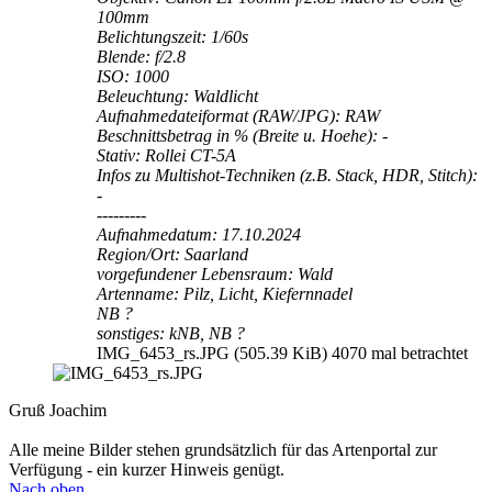
100mm
Belichtungszeit: 1/60s
Blende: f/2.8
ISO: 1000
Beleuchtung: Waldlicht
Aufnahmedateiformat (RAW/JPG): RAW
Beschnittsbetrag in % (Breite u. Hoehe): -
Stativ: Rollei CT-5A
Infos zu Multishot-Techniken (z.B. Stack, HDR, Stitch):
-
---------
Aufnahmedatum: 17.10.2024
Region/Ort: Saarland
vorgefundener Lebensraum: Wald
Artenname: Pilz, Licht, Kiefernnadel
NB ?
sonstiges: kNB, NB ?
IMG_6453_rs.JPG (505.39 KiB) 4070 mal betrachtet
Gruß Joachim
Alle meine Bilder stehen grundsätzlich für das Artenportal zur
Verfügung - ein kurzer Hinweis genügt.
Nach oben