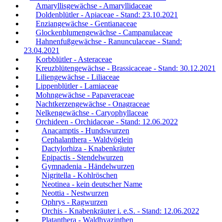
Amaryllisgewächse - Amaryllidaceae
Doldenblütler - Apiaceae - Stand: 23.10.2021
Enziangewächse - Gentianaceae
Glockenblumengewächse - Campanulaceae
Hahnenfußgewächse - Ranunculaceae - Stand:
23.04.2021
Korbblütler - Asteraceae
Kreuzblütengewächse - Brassicaceae - Stand: 30.12.2021
Liliengewächse - Liliaceae
Lippenblütler - Lamiaceae
Mohngewächse - Papaveraceae
Nachtkerzengewächse - Onagraceae
Nelkengewächse - Caryophyllaceae
Orchideen - Orchidaceae - Stand: 12.06.2022
Anacamptis - Hundswurzen
Cephalanthera - Waldvöglein
Dactylorhiza - Knabenkräuter
Epipactis - Stendelwurzen
Gymnadenia - Händelwurzen
Nigritella - Kohlröschen
Neotinea - kein deutscher Name
Neottia - Nestwurzen
Ophrys - Ragwurzen
Orchis - Knabenkräuter i. e.S. - Stand: 12.06.2022
Platanthera - Waldhyazinthen