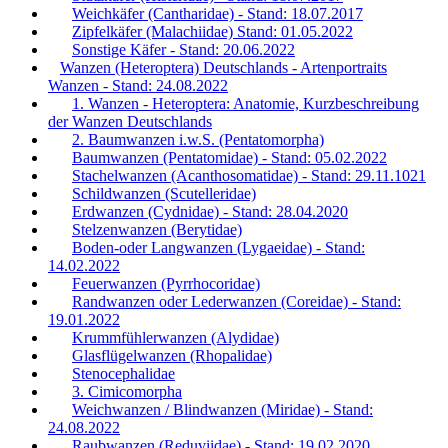
Weichkäfer (Cantharidae) - Stand: 18.07.2017
Zipfelkäfer (Malachiidae) Stand: 01.05.2022
Sonstige Käfer - Stand: 20.06.2022
Wanzen (Heteroptera) Deutschlands - Artenportraits
Wanzen - Stand: 24.08.2022
1. Wanzen - Heteroptera: Anatomie, Kurzbeschreibung
der Wanzen Deutschlands
2. Baumwanzen i.w.S. (Pentatomorpha)
Baumwanzen (Pentatomidae) - Stand: 05.02.2022
Stachelwanzen (Acanthosomatidae) - Stand: 29.11.1021
Schildwanzen (Scutelleridae)
Erdwanzen (Cydnidae) - Stand: 28.04.2020
Stelzenwanzen (Berytidae)
Boden-oder Langwanzen (Lygaeidae) - Stand:
14.02.2022
Feuerwanzen (Pyrrhocoridae)
Randwanzen oder Lederwanzen (Coreidae) - Stand:
19.01.2022
Krummfühlerwanzen (Alydidae)
Glasflügelwanzen (Rhopalidae)
Stenocephalidae
3. Cimicomorpha
Weichwanzen / Blindwanzen (Miridae) - Stand:
24.08.2022
Raubwanzen (Reduviidae) - Stand: 19.02.2020