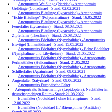
Artenportrait Weißlinge (Pieridae) - Artenportraits
Gelblinge (Coliadinae) - Stand: 02.02.2021
Artenportraits Bläulinge (Lycaenidae) - Artenportraits
"Echte Bläulinge" (Polyommatinae) - Stand: 16.05.2022
Artenportraits Bläulinge (Lycaenidae) - Artenportraits
Feuerfalter (Lycaeninae) - Stand: 08.03.2021
Artenportraits Bläulinge (Lycaenidae) - Artenportraits
Zipfelfalter (Theclinae) - Stand: 26.08.2022
Artenportraits Edelfalter (Nymphalidae) -Artenportraits
Eisvögel (Limenitidinae) - Stand: 15.05.2022
Artenportraits Edelfalter (Nymphalidae) - Echte Edelfalter
(Nymphalinae und Libytheinae) - Stand: 21.05.2022
Artenportraits Edelfalter (Nymphalidae) - Artenportraits
Perlmuttfalter (Heliconiinae) - Stand: 21.05.2022
Artenportraits Edelfalter (Nymphalidae) - Artenportraits
Schillerfalter (Apaturinae) - Stand: 09.02.2021
Artenportraits Edelfalter (Nymphalidae) - Artenportraits
Augenfalter (Satyrinae) - Stand: 09.06.2022
Artenportraits Europäische Falter
Artenportraits Schmetterlinge (Lepidoptera): Nachtfalter im
deutschsprachigen Raum - Stand: 21.08.2022
Eulenfalter (Noctuidae) I ohne Bärenspinner - Stand:
12.06.2022
Eulenfalter (Noctuidae) II / Bärenspinner (Arctiidae) -
Stand: 30.05.2022