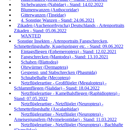
Sichelwanzen (Nabidae) - Stand: 14.02.2022
Blumenwanzen (Anthocoridae)
Gitterwanzen (Tingidae)
4. Sonstige Wanzen - Stand: 24.06.2021
Zikaden (Auchenorrhyncha) Deutschlands - Artenportraits
Zikaden - Stand: 05.06.2022
WANTED
Sonstige Insekten - Artenportraits Fangschrecken,
Schmetterlingshafte, Kugelspringer etc. - Stand: 09.06.2022
Eintagsfliegen (Ephemeroptera) - Stand: 12.02.2021
Fangschrecken (Mantodea) - Stand: 13.10.2021
Schaben (Blattodea)
Ohrwürmer (Dermaptera)
Gespenst- und Stabschrecken (Phasmida)
Schnabelhafte (Mecoptera)
Netzflüglerartige - Großflügler (Megaloptera) -
Schlammfliegen (Sialidae) - Stand: 18.04.2022
Netzflüglerartige - Kamelhalsfliegen (Raphidioptera) -
Stand: 07.05.2022
Netzflüglerartige - Netzflügler (Neuroptera) -
Schmetterlingshafte (Ascalaphidae)
Netzflüglerartige - Netzflügler (Neuroptera) -
Ameisenjungfern (Myrmeleontidae) - Stand: 11.03.2022
Netzflüglerartige - Netzflügler (Neuroptera) - Bachhafte
(Osmylidae)