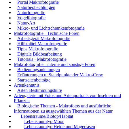
Portal Makrofotografie
Naturbeobachtungen
Naturfotografie
Vogelfotografie
Natur-Art
Mikro- und Lichtschrankenfotografie
Makrofotografie - Technische Foren
Arbeitsgerät Makrofotografie
Hilfsmittel Makrofotografie
Tipps Makrofotografie
Digitale Bildbearbeitung
Tutorials - Makrofotografie
Makrofotografie - interne und sonstige Foren
Bedienungsanleitungen
Erläuterungen u. Standpunkte der Makro-Crew
Startseitenbeiträge
Artenkenntnis
Arten-Bestimmungshilfe
Artengalerie mit Fotos und Artenportraits von Insekten und
Pflanzen
Biologische Themen - Makrofotos und ausführliche
Informationen zu ausgewählten Themen aus der Natur
Lebensräume/Biotop/Habitat
Lebensraumtyp Moor
Lebensraumtyp Heide und Magerrasen