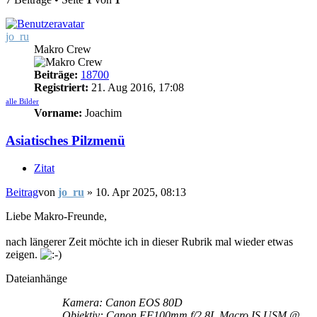
jo_ru
Makro Crew
Beiträge:
18700
Registriert:
21. Aug 2016, 17:08
alle Bilder
Vorname:
Joachim
Asiatisches Pilzmenü
Zitat
Beitrag
von
jo_ru
»
10. Apr 2025, 08:13
Liebe Makro-Freunde,
nach längerer Zeit möchte ich in dieser Rubrik mal wieder etwas
zeigen.
Dateianhänge
Kamera: Canon EOS 80D
Objektiv: Canon EF100mm f/2.8L Macro IS USM @