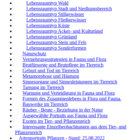
Lebensraumtyp Wald
Lebensraumtyp Stadt und Siedlungsbereich
Lebensraumtyp Stillgewässer
Lebensraumtyp Fließgewässer
Lebensraumtyp Küste
Lebensraumtyp Acker- und Kulturland
Lebensraumtyp Grünland
Lebensraumtyp Stein und Fels
Lebensraumtyp Sonderformen
Naturschutz
Vermehrungsstrategien in Fauna und Flora
Brutfürsorge und Brutpflege im Tierreich
Geburt und Tod im Tierreich
Metamorphose und Häutung
Sinnesorgane und Sinnesleistungen im Tierreich
Tarnung im Tierreich
Warnung und Verteidigung in Fauna und Flora
Formen des Zusammenlebens in Flora und Fauna.
Bauwerke im Tierreich
Räuber - Beute - Beziehung in der Natur
Ausgewählte Portraits aus Fauna und Flora
Exoten im Tier- und Pflanzenreich
Interessante Einzelbeobachtungen aus dem Tier- und
Pflanzenreich
Artenportraits Pflanzen - Stand: 25.08.2022