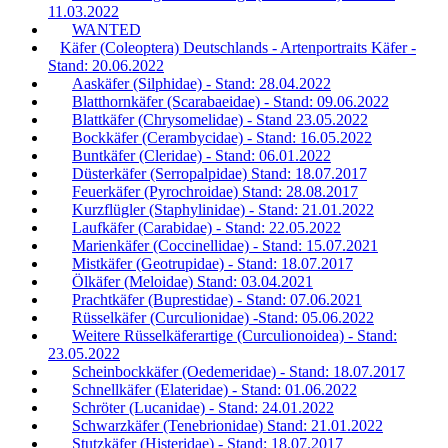
11.03.2022
WANTED
Käfer (Coleoptera) Deutschlands - Artenportraits Käfer -
Stand: 20.06.2022
Aaskäfer (Silphidae) - Stand: 28.04.2022
Blatthornkäfer (Scarabaeidae) - Stand: 09.06.2022
Blattkäfer (Chrysomelidae) - Stand 23.05.2022
Bockkäfer (Cerambycidae) - Stand: 16.05.2022
Buntkäfer (Cleridae) - Stand: 06.01.2022
Düsterkäfer (Serropalpidae) Stand: 18.07.2017
Feuerkäfer (Pyrochroidae) Stand: 28.08.2017
Kurzflügler (Staphylinidae) - Stand: 21.01.2022
Laufkäfer (Carabidae) - Stand: 22.05.2022
Marienkäfer (Coccinellidae) - Stand: 15.07.2021
Mistkäfer (Geotrupidae) - Stand: 18.07.2017
Ölkäfer (Meloidae) Stand: 03.04.2021
Prachtkäfer (Buprestidae) - Stand: 07.06.2021
Rüsselkäfer (Curculionidae) -Stand: 05.06.2022
Weitere Rüsselkäferartige (Curculionoidea) - Stand:
23.05.2022
Scheinbockkäfer (Oedemeridae) - Stand: 18.07.2017
Schnellkäfer (Elateridae) - Stand: 01.06.2022
Schröter (Lucanidae) - Stand: 24.01.2022
Schwarzkäfer (Tenebrionidae) Stand: 21.01.2022
Stutzkäfer (Histeridae) - Stand: 18.07.2017