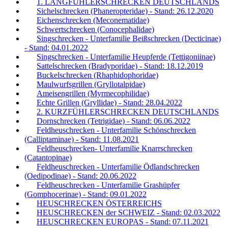
1. LANGFÜHLERSCHRECKEN DEUTSCHLANDS
Sichelschrecken (Phaneropteridae) - Stand: 26.12.2020
Eichenschrecken (Meconematidae)
Schwertschrecken (Conocephalidae)
Singschrecken - Unterfamilie Beißschrecken (Decticinae)
- Stand: 04.01.2022
Singschrecken - Unterfamilie Heupferde (Tettigoniinae)
Sattelschrecken (Bradyporidae) - Stand: 18.12.2019
Buckelschrecken (Rhaphidophoridae)
Maulwurfsgrillen (Gryllotalpidae)
Ameisengrillen (Myrmecophilidae)
Echte Grillen (Gryllidae) - Stand: 28.04.2022
2. KURZFÜHLERSCHRECKEN DEUTSCHLANDS
Dornschrecken (Tetrigidae) - Stand: 06.06.2022
Feldheuschrecken - Unterfamilie Schönschrecken
(Calliptaminae) - Stand: 11.08.2021
Feldheuschrecken- Unterfamilie Knarrschrecken
(Catantopinae)
Feldheuschrecken - Unterfamilie Ödlandschrecken
(Oedipodinae) - Stand: 20.06.2022
Feldheuschrecken - Unterfamilie Grashüpfer
(Gomphocerinae) - Stand: 09.01.2022
HEUSCHRECKEN ÖSTERREICHS
HEUSCHRECKEN der SCHWEIZ - Stand: 02.03.2022
HEUSCHRECKEN EUROPAS - Stand: 07.11.2021