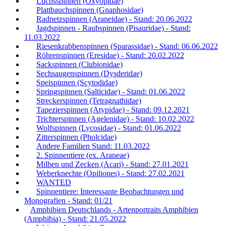
Luchsspinnen (Oxyopidae)
Plattbauchspinnen (Gnaphosidae)
Radnetzspinnen (Araneidae) - Stand: 20.06.2022
Jagdspinnen - Raubspinnen (Pisauridae) - Stand:
11.03.2022
Riesenkrabbenspinnen (Sparassidae) - Stand: 06.06.2022
Röhrenspinnen (Eresidae) - Stand: 20.02.2022
Sackspinnen (Clubionidae)
Sechsaugenspinnen (Dysderidae)
Speispinnen (Scytodidae)
Springspinnen (Salticidae) - Stand: 01.06.2022
Streckerspinnen (Tetragnathidae)
Tapezierspinnen (Atypidae) - Stand: 09.12.2021
Trichterspinnen (Agelenidae) - Stand: 10.02.2022
Wolfspinnen (Lycosidae) - Stand: 01.06.2022
Zitterspinnen (Pholcidae)
Andere Familien Stand: 11.03.2022
2. Spinnentiere (ex. Araneae)
Milben und Zecken (Acari) - Stand: 27.01.2021
Weberknechte (Opiliones) - Stand: 27.02.2021
WANTED
Spinnentiere: Interessante Beobachtungen und
Monografien - Stand: 01/21
Amphibien Deutschlands - Artenportraits Amphibien
(Amphibia) - Stand: 21.05.2022