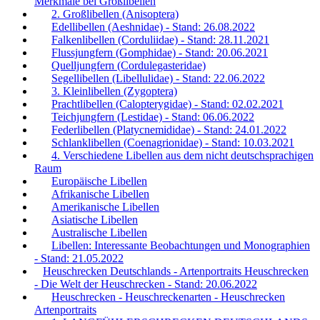
Merkmale bei Großlibellen
2. Großlibellen (Anisoptera)
Edellibellen (Aeshnidae) - Stand: 26.08.2022
Falkenlibellen (Corduliidae) - Stand: 28.11.2021
Flussjungfern (Gomphidae) - Stand: 20.06.2021
Quelljungfern (Cordulegasteridae)
Segellibellen (Libellulidae) - Stand: 22.06.2022
3. Kleinlibellen (Zygoptera)
Prachtlibellen (Calopterygidae) - Stand: 02.02.2021
Teichjungfern (Lestidae) - Stand: 06.06.2022
Federlibellen (Platycnemididae) - Stand: 24.01.2022
Schlanklibellen (Coenagrionidae) - Stand: 10.03.2021
4. Verschiedene Libellen aus dem nicht deutschsprachigen
Raum
Europäische Libellen
Afrikanische Libellen
Amerikanische Libellen
Asiatische Libellen
Australische Libellen
Libellen: Interessante Beobachtungen und Monographien
- Stand: 21.05.2022
Heuschrecken Deutschlands - Artenportraits Heuschrecken
- Die Welt der Heuschrecken - Stand: 20.06.2022
Heuschrecken - Heuschreckenarten - Heuschrecken
Artenportraits