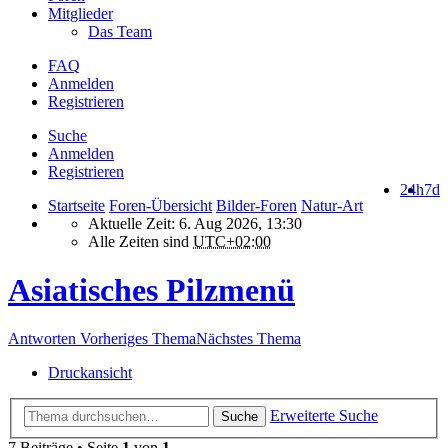
Mitglieder
Das Team
FAQ
Anmelden
Registrieren
Suche
Anmelden
Registrieren
24h
7d
Startseite
Foren-Übersicht
Bilder-Foren
Natur-Art
Aktuelle Zeit: 6. Aug 2026, 13:30
Alle Zeiten sind
UTC+02:00
Asiatisches Pilzmenü
Antworten
Vorheriges Thema
Nächstes Thema
Druckansicht
Erweiterte Suche
Suche
7 Beiträge • Seite
1
von
1