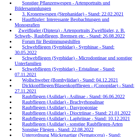
Sonstige Pflanzenwespen - Artenportraits und
Bildersammlungen
3. Kronenwespen (Stephanidae) - Stand: 22.02.2021
Hautflügler: Interessante Beobachtungen und
Monografien
Zweiflügler (Diptera) - Artenportraits Zweiflügler, z. B.
Schweb-, Raubfliegen, Bremsen etc. - Stand: 26.08.2022
Forum für Bestimmungshilfen
Schwebfliegen (Syrphidae) - Syrphinae - Stand:
30.05.2022
Schwebfliegen (Syrphidae) - Microdontinae und sonstige
Unterfamilien
Schwebfliegen (Syrphidae) - Eristalinae - Stand:
07.11.2021
Wollschweber (Bombyliidae) - Stand: 04.12.2021
Dickkopffliegen/Blasenkopffliegen - (Conopidae) - Stand:
27.11.2021
Raubfliegen (Asilidae) - Asilinae - Stand: 06.06.2022
Raubfliegen (Asilidae) - Brachyrhopalinae
Raubfliegen (Asilidae) - Dasypogoniae
Raubfliegen (Asilidae) - Dioctriinae - Stand: 21.01.2022
Raubfliegen (Asilidae) - Laphriinae - Stand: 10.12.2021
Raubfliegen (Asilidae) - sonstige Raubfliegen-Arten
Sonstige Fliegen - Stand: 22.08.2022
Unterordnung Mückenartige (Nematocera) - Stand: