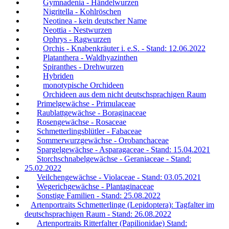
Gymnadenia - Händelwurzen
Nigritella - Kohlröschen
Neotinea - kein deutscher Name
Neottia - Nestwurzen
Ophrys - Ragwurzen
Orchis - Knabenkräuter i. e.S. - Stand: 12.06.2022
Platanthera - Waldhyazinthen
Spiranthes - Drehwurzen
Hybriden
monotypische Orchideen
Orchideen aus dem nicht deutschsprachigen Raum
Primelgewächse - Primulaceae
Raublattgewächse - Boraginaceae
Rosengewächse - Rosaceae
Schmetterlingsblütler - Fabaceae
Sommerwurzgewächse - Orobanchaceae
Spargelgewächse - Asparagaceae - Stand: 15.04.2021
Storchschnabelgewächse - Geraniaceae - Stand:
25.02.2022
Veilchengewächse - Violaceae - Stand: 03.05.2021
Wegerichgewächse - Plantaginaceae
Sonstige Familien - Stand: 25.08.2022
Artenportraits Schmetterlinge (Lepidoptera): Tagfalter im
deutschsprachigen Raum - Stand: 26.08.2022
Artenportraits Ritterfalter (Papilionidae) Stand: