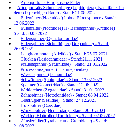
Artenportraits Europäische Falter
Artenportraits Schmetterlinge (Lepidoptera): Nachtfalter im
deutschsprachigen Raum - Stand: 21.08.2022
Eulenfalter (Noctuidae) I ohne Bärenspinner - Stand:
12.06.2022
Eulenfalter (Noctuidae) II / Bärenspinner (Arctiidae) -
Stand: 30.05.2022
Eulenspinner (Cymatophoridae)
Eulenspinner, Sichelflügler (Drepanidae) - Stand:
26.08.2021
Langhornmotten (Adelidae) - Stand: 25.07.2021
Glucken (Lasiocampidae) - Stand:21.11.2021
Pfauenspinner (Saturniidae) - Stand: 21.05.2022
Prozessionsspinner (Thaumepoeidae)
Wiesenspinner (Lemoniidae)
Schwärmer (Sphingidae) - Stand: 13.02.2022
Spanner (Geometridae) - Stand: 12.06.2022
Widderchen (Zygaenidae) - Stand: 31.01.2022
Zahnspinner (Notodontidae) - Stand: 08.04.2022
Glasflügler (Sesiidae) - Stand: 27.12.2021
Holzbohrer (Cossidae)
Wurzelbohrer (Hepialidae) - Stand: 29.01.2021
Wickler, Blattroller (Tortricidae) - Stand: 02.06.2022
Zünslerfalter(Pyralidae und Crambidae) - Stand:
21.08.2022