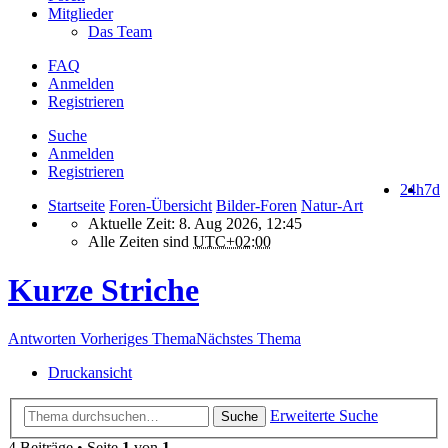
Mitglieder
Das Team
FAQ
Anmelden
Registrieren
Suche
Anmelden
Registrieren
24h
7d
Startseite
Foren-Übersicht
Bilder-Foren
Natur-Art
Aktuelle Zeit: 8. Aug 2026, 12:45
Alle Zeiten sind
UTC+02:00
Kurze Striche
Antworten
Vorheriges Thema
Nächstes Thema
Druckansicht
Erweiterte Suche
Suche
4 Beiträge • Seite
1
von
1