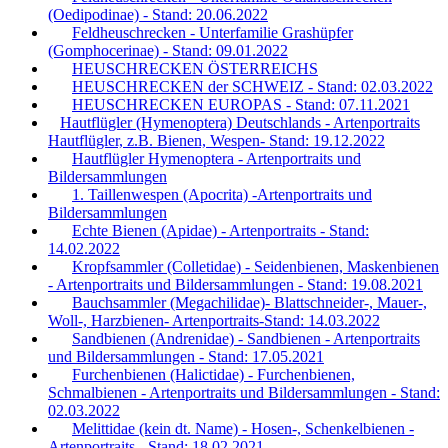
(Oedipodinae) - Stand: 20.06.2022
Feldheuschrecken - Unterfamilie Grashüpfer
(Gomphocerinae) - Stand: 09.01.2022
HEUSCHRECKEN ÖSTERREICHS
HEUSCHRECKEN der SCHWEIZ - Stand: 02.03.2022
HEUSCHRECKEN EUROPAS - Stand: 07.11.2021
Hautflügler (Hymenoptera) Deutschlands - Artenportraits
Hautflügler, z.B. Bienen, Wespen- Stand: 19.12.2022
Hautflügler Hymenoptera - Artenportraits und
Bildersammlungen
1. Taillenwespen (Apocrita) -Artenportraits und
Bildersammlungen
Echte Bienen (Apidae) - Artenportraits - Stand:
14.02.2022
Kropfsammler (Colletidae) - Seidenbienen, Maskenbienen
- Artenportraits und Bildersammlungen - Stand: 19.08.2021
Bauchsammler (Megachilidae)- Blattschneider-, Mauer-,
Woll-, Harzbienen- Artenportraits-Stand: 14.03.2022
Sandbienen (Andrenidae) - Sandbienen - Artenportraits
und Bildersammlungen - Stand: 17.05.2021
Furchenbienen (Halictidae) - Furchenbienen,
Schmalbienen - Artenportraits und Bildersammlungen - Stand:
02.03.2022
Melittidae (kein dt. Name) - Hosen-, Schenkelbienen -
Artenportraits - Stand: 18.02.2021