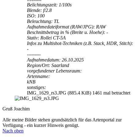
Belichtungszeit: 1/100s
Blende: f/2.8
ISO: 100
Beleuchtung: TL
Aufnahmedateiformat (RAW/JPG): RAW
Beschnittsbetrag in % (Breite u. Hoehe): -
Stativ: Rollei CT-5A
Infos zu Multishot-Techniken (z.B. Stack, HDR, Stitch):
-
---------
Aufnahmedatum: 26.10.2025
Region/Ort: Saarland
vorgefundener Lebensraum:
Artenname:
kNB
sonstiges:
IMG_1629_rs3.JPG (885.4 KiB) 1461 mal betrachtet
Gruß Joachim
Alle meine Bilder stehen grundsätzlich für das Artenportal zur
Verfügung - ein kurzer Hinweis genügt.
Nach oben