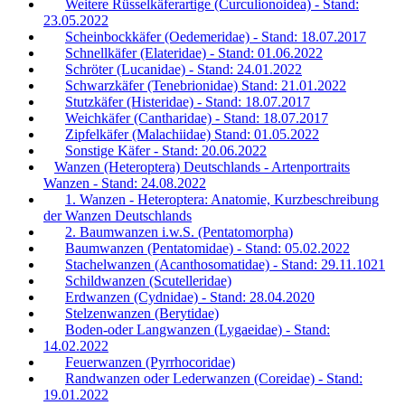
Weitere Rüsselkäferartige (Curculionoidea) - Stand:
23.05.2022
Scheinbockkäfer (Oedemeridae) - Stand: 18.07.2017
Schnellkäfer (Elateridae) - Stand: 01.06.2022
Schröter (Lucanidae) - Stand: 24.01.2022
Schwarzkäfer (Tenebrionidae) Stand: 21.01.2022
Stutzkäfer (Histeridae) - Stand: 18.07.2017
Weichkäfer (Cantharidae) - Stand: 18.07.2017
Zipfelkäfer (Malachiidae) Stand: 01.05.2022
Sonstige Käfer - Stand: 20.06.2022
Wanzen (Heteroptera) Deutschlands - Artenportraits
Wanzen - Stand: 24.08.2022
1. Wanzen - Heteroptera: Anatomie, Kurzbeschreibung
der Wanzen Deutschlands
2. Baumwanzen i.w.S. (Pentatomorpha)
Baumwanzen (Pentatomidae) - Stand: 05.02.2022
Stachelwanzen (Acanthosomatidae) - Stand: 29.11.1021
Schildwanzen (Scutelleridae)
Erdwanzen (Cydnidae) - Stand: 28.04.2020
Stelzenwanzen (Berytidae)
Boden-oder Langwanzen (Lygaeidae) - Stand:
14.02.2022
Feuerwanzen (Pyrrhocoridae)
Randwanzen oder Lederwanzen (Coreidae) - Stand:
19.01.2022