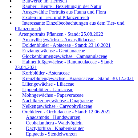
Bauwerke im Tierreich
Räuber - Beute - Beziehung in der Natur
Ausgewählte Portraits aus Fauna und Flora
Exoten im Tier- und Pflanzenreich
Interessante Einzelbeobachtungen aus dem Tier- und
Pflanzenreich
Artenportraits Pflanzen - Stand: 25.08.2022
Amaryllisgewächse - Amaryllidaceae
Doldenblütler - Apiaceae - Stand: 23.10.2021
Enziangewächse - Gentianaceae
Glockenblumengewächse - Campanulaceae
Hahnenfußgewächse - Ranunculaceae - Stand:
23.04.2021
Korbblütler - Asteraceae
Kreuzblütengewächse - Brassicaceae - Stand: 30.12.2021
Liliengewächse - Liliaceae
Lippenblütler - Lamiaceae
Mohngewächse - Papaveraceae
Nachtkerzengewächse - Onagraceae
Nelkengewächse - Caryophyllaceae
Orchideen - Orchidaceae - Stand: 12.06.2022
Anacamptis - Hundswurzen
Cephalanthera - Waldvöglein
Dactylorhiza - Knabenkräuter
Epipactis - Stendelwurzen