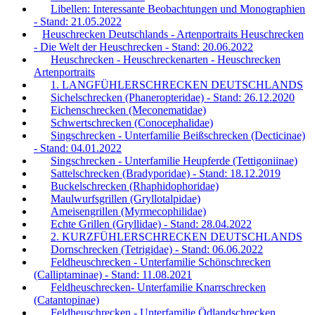
Libellen: Interessante Beobachtungen und Monographien
- Stand: 21.05.2022
Heuschrecken Deutschlands - Artenportraits Heuschrecken
- Die Welt der Heuschrecken - Stand: 20.06.2022
Heuschrecken - Heuschreckenarten - Heuschrecken
Artenportraits
1. LANGFÜHLERSCHRECKEN DEUTSCHLANDS
Sichelschrecken (Phaneropteridae) - Stand: 26.12.2020
Eichenschrecken (Meconematidae)
Schwertschrecken (Conocephalidae)
Singschrecken - Unterfamilie Beißschrecken (Decticinae)
- Stand: 04.01.2022
Singschrecken - Unterfamilie Heupferde (Tettigoniinae)
Sattelschrecken (Bradyporidae) - Stand: 18.12.2019
Buckelschrecken (Rhaphidophoridae)
Maulwurfsgrillen (Gryllotalpidae)
Ameisengrillen (Myrmecophilidae)
Echte Grillen (Gryllidae) - Stand: 28.04.2022
2. KURZFÜHLERSCHRECKEN DEUTSCHLANDS
Dornschrecken (Tetrigidae) - Stand: 06.06.2022
Feldheuschrecken - Unterfamilie Schönschrecken
(Calliptaminae) - Stand: 11.08.2021
Feldheuschrecken- Unterfamilie Knarrschrecken
(Catantopinae)
Feldheuschrecken - Unterfamilie Ödlandschrecken