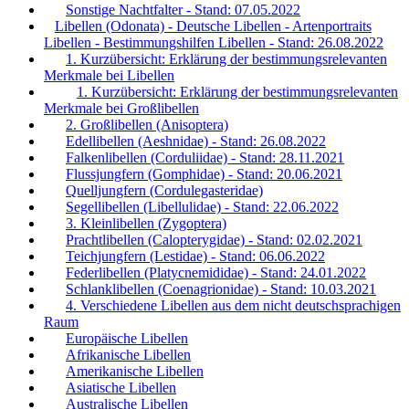
Sonstige Nachtfalter - Stand: 07.05.2022
Libellen (Odonata) - Deutsche Libellen - Artenportraits
Libellen - Bestimmungshilfen Libellen - Stand: 26.08.2022
1. Kurzübersicht: Erklärung der bestimmungsrelevanten
Merkmale bei Libellen
1. Kurzübersicht: Erklärung der bestimmungsrelevanten
Merkmale bei Großlibellen
2. Großlibellen (Anisoptera)
Edellibellen (Aeshnidae) - Stand: 26.08.2022
Falkenlibellen (Corduliidae) - Stand: 28.11.2021
Flussjungfern (Gomphidae) - Stand: 20.06.2021
Quelljungfern (Cordulegasteridae)
Segellibellen (Libellulidae) - Stand: 22.06.2022
3. Kleinlibellen (Zygoptera)
Prachtlibellen (Calopterygidae) - Stand: 02.02.2021
Teichjungfern (Lestidae) - Stand: 06.06.2022
Federlibellen (Platycnemididae) - Stand: 24.01.2022
Schlanklibellen (Coenagrionidae) - Stand: 10.03.2021
4. Verschiedene Libellen aus dem nicht deutschsprachigen
Raum
Europäische Libellen
Afrikanische Libellen
Amerikanische Libellen
Asiatische Libellen
Australische Libellen