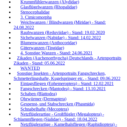
Krummfühlerwanzen (Alydidae)
Glasflügelwanzen (Rhopalidae)
Stenocephalidae
3. Cimicomorpha
Weichwanzen / Blindwanzen (Miridae) - Stand:
24.08.2022
Raubwanzen (Reduviidae) - Stand: 19.02.2020
Sichelwanzen (Nabidae) - Stand: 14.02.2022
Blumenwanzen (Anthocoridae)
Gitterwanzen (Tingidae)
4. Sonstige Wanzen - Stand: 24.06.2021
Zikaden (Auchenorrhyncha) Deutschlands - Artenportraits
Zikaden - Stand: 05.06.2022
WANTED
Sonstige Insekten - Artenportraits Fangschrecken,
Schmetterlingshafte, Kugelspringer etc. - Stand: 09.06.2022
Eintagsfliegen (Ephemeroptera) - Stand: 12.02.2021
Fangschrecken (Mantodea) - Stand: 13.10.2021
Schaben (Blattodea)
Ohrwürmer (Dermaptera)
Gespenst- und Stabschrecken (Phasmida)
Schnabelhafte (Mecoptera)
Netzflüglerartige - Großflügler (Megaloptera) -
Schlammfliegen (Sialidae) - Stand: 18.04.2022
Netzflüglerartige - Kamelhalsfliegen (Raphidioptera) -