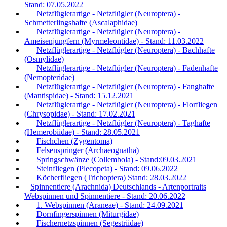
Stand: 07.05.2022
Netzflüglerartige - Netzflügler (Neuroptera) -
Schmetterlingshafte (Ascalaphidae)
Netzflüglerartige - Netzflügler (Neuroptera) -
Ameisenjungfern (Myrmeleontidae) - Stand: 11.03.2022
Netzflüglerartige - Netzflügler (Neuroptera) - Bachhafte
(Osmylidae)
Netzflüglerartige - Netzflügler (Neuroptera) - Fadenhafte
(Nemopteridae)
Netzflüglerartige - Netzflügler (Neuroptera) - Fanghafte
(Mantispidae) - Stand: 15.12.2021
Netzflüglerartige - Netzflügler (Neuroptera) - Florfliegen
(Chrysopidae) - Stand: 17.02.2021
Netzflüglerartige - Netzflügler (Neuroptera) - Taghafte
(Hemerobiidae) - Stand: 28.05.2021
Fischchen (Zygentoma)
Felsenspringer (Archaeognatha)
Springschwänze (Collembola) - Stand:09.03.2021
Steinfliegen (Plecopeta) - Stand: 09.06.2022
Köcherfliegen (Trichoptera) Stand: 28.03.2022
Spinnentiere (Arachnida) Deutschlands - Artenportraits
Webspinnen und Spinnentiere - Stand: 20.06.2022
1. Webspinnen (Araneae) - Stand: 24.09.2021
Dornfingerspinnen (Miturgidae)
Fischernetzspinnen (Segestriidae)