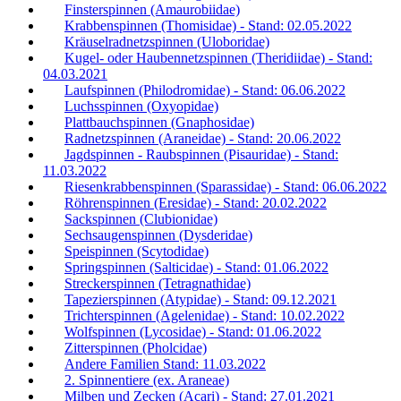
Finsterspinnen (Amaurobiidae)
Krabbenspinnen (Thomisidae) - Stand: 02.05.2022
Kräuselradnetzspinnen (Uloboridae)
Kugel- oder Haubennetzspinnen (Theridiidae) - Stand:
04.03.2021
Laufspinnen (Philodromidae) - Stand: 06.06.2022
Luchsspinnen (Oxyopidae)
Plattbauchspinnen (Gnaphosidae)
Radnetzspinnen (Araneidae) - Stand: 20.06.2022
Jagdspinnen - Raubspinnen (Pisauridae) - Stand:
11.03.2022
Riesenkrabbenspinnen (Sparassidae) - Stand: 06.06.2022
Röhrenspinnen (Eresidae) - Stand: 20.02.2022
Sackspinnen (Clubionidae)
Sechsaugenspinnen (Dysderidae)
Speispinnen (Scytodidae)
Springspinnen (Salticidae) - Stand: 01.06.2022
Streckerspinnen (Tetragnathidae)
Tapezierspinnen (Atypidae) - Stand: 09.12.2021
Trichterspinnen (Agelenidae) - Stand: 10.02.2022
Wolfspinnen (Lycosidae) - Stand: 01.06.2022
Zitterspinnen (Pholcidae)
Andere Familien Stand: 11.03.2022
2. Spinnentiere (ex. Araneae)
Milben und Zecken (Acari) - Stand: 27.01.2021