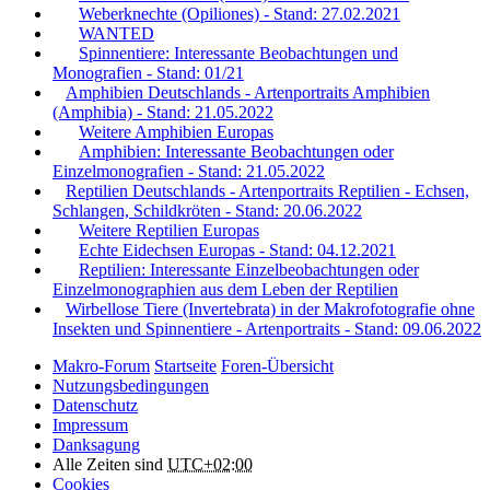
Weberknechte (Opiliones) - Stand: 27.02.2021
WANTED
Spinnentiere: Interessante Beobachtungen und
Monografien - Stand: 01/21
Amphibien Deutschlands - Artenportraits Amphibien
(Amphibia) - Stand: 21.05.2022
Weitere Amphibien Europas
Amphibien: Interessante Beobachtungen oder
Einzelmonografien - Stand: 21.05.2022
Reptilien Deutschlands - Artenportraits Reptilien - Echsen,
Schlangen, Schildkröten - Stand: 20.06.2022
Weitere Reptilien Europas
Echte Eidechsen Europas - Stand: 04.12.2021
Reptilien: Interessante Einzelbeobachtungen oder
Einzelmonographien aus dem Leben der Reptilien
Wirbellose Tiere (Invertebrata) in der Makrofotografie ohne
Insekten und Spinnentiere - Artenportraits - Stand: 09.06.2022
Makro-Forum
Startseite
Foren-Übersicht
Nutzungsbedingungen
Datenschutz
Impressum
Danksagung
Alle Zeiten sind
UTC+02:00
Cookies