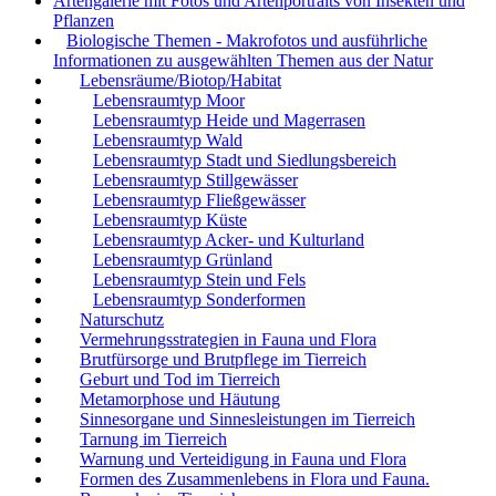
Artengalerie mit Fotos und Artenportraits von Insekten und
Pflanzen
Biologische Themen - Makrofotos und ausführliche
Informationen zu ausgewählten Themen aus der Natur
Lebensräume/Biotop/Habitat
Lebensraumtyp Moor
Lebensraumtyp Heide und Magerrasen
Lebensraumtyp Wald
Lebensraumtyp Stadt und Siedlungsbereich
Lebensraumtyp Stillgewässer
Lebensraumtyp Fließgewässer
Lebensraumtyp Küste
Lebensraumtyp Acker- und Kulturland
Lebensraumtyp Grünland
Lebensraumtyp Stein und Fels
Lebensraumtyp Sonderformen
Naturschutz
Vermehrungsstrategien in Fauna und Flora
Brutfürsorge und Brutpflege im Tierreich
Geburt und Tod im Tierreich
Metamorphose und Häutung
Sinnesorgane und Sinnesleistungen im Tierreich
Tarnung im Tierreich
Warnung und Verteidigung in Fauna und Flora
Formen des Zusammenlebens in Flora und Fauna.