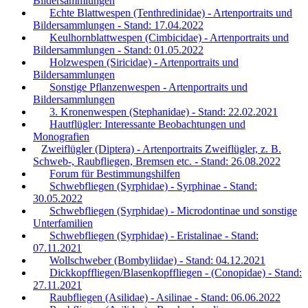
Bildersammlungen
Echte Blattwespen (Tenthredinidae) - Artenportraits und
Bildersammlungen - Stand: 17.04.2022
Keulhornblattwespen (Cimbicidae) - Artenportraits und
Bildersammlungen - Stand: 01.05.2022
Holzwespen (Siricidae) - Artenportraits und
Bildersammlungen
Sonstige Pflanzenwespen - Artenportraits und
Bildersammlungen
3. Kronenwespen (Stephanidae) - Stand: 22.02.2021
Hautflügler: Interessante Beobachtungen und
Monografien
Zweiflügler (Diptera) - Artenportraits Zweiflügler, z. B.
Schweb-, Raubfliegen, Bremsen etc. - Stand: 26.08.2022
Forum für Bestimmungshilfen
Schwebfliegen (Syrphidae) - Syrphinae - Stand:
30.05.2022
Schwebfliegen (Syrphidae) - Microdontinae und sonstige
Unterfamilien
Schwebfliegen (Syrphidae) - Eristalinae - Stand:
07.11.2021
Wollschweber (Bombyliidae) - Stand: 04.12.2021
Dickkopffliegen/Blasenkopffliegen - (Conopidae) - Stand:
27.11.2021
Raubfliegen (Asilidae) - Asilinae - Stand: 06.06.2022