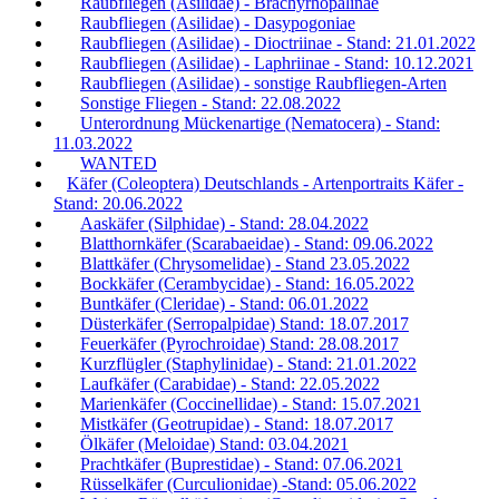
Raubfliegen (Asilidae) - Brachyrhopalinae
Raubfliegen (Asilidae) - Dasypogoniae
Raubfliegen (Asilidae) - Dioctriinae - Stand: 21.01.2022
Raubfliegen (Asilidae) - Laphriinae - Stand: 10.12.2021
Raubfliegen (Asilidae) - sonstige Raubfliegen-Arten
Sonstige Fliegen - Stand: 22.08.2022
Unterordnung Mückenartige (Nematocera) - Stand:
11.03.2022
WANTED
Käfer (Coleoptera) Deutschlands - Artenportraits Käfer -
Stand: 20.06.2022
Aaskäfer (Silphidae) - Stand: 28.04.2022
Blatthornkäfer (Scarabaeidae) - Stand: 09.06.2022
Blattkäfer (Chrysomelidae) - Stand 23.05.2022
Bockkäfer (Cerambycidae) - Stand: 16.05.2022
Buntkäfer (Cleridae) - Stand: 06.01.2022
Düsterkäfer (Serropalpidae) Stand: 18.07.2017
Feuerkäfer (Pyrochroidae) Stand: 28.08.2017
Kurzflügler (Staphylinidae) - Stand: 21.01.2022
Laufkäfer (Carabidae) - Stand: 22.05.2022
Marienkäfer (Coccinellidae) - Stand: 15.07.2021
Mistkäfer (Geotrupidae) - Stand: 18.07.2017
Ölkäfer (Meloidae) Stand: 03.04.2021
Prachtkäfer (Buprestidae) - Stand: 07.06.2021
Rüsselkäfer (Curculionidae) -Stand: 05.06.2022