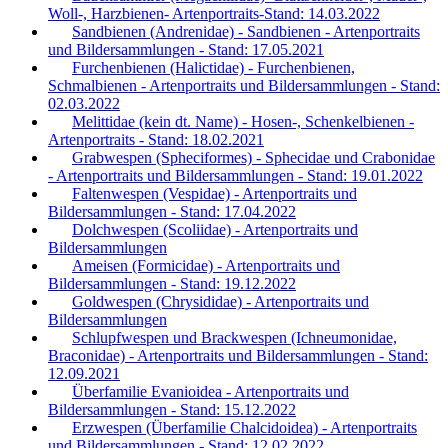
Woll-, Harzbienen- Artenportraits-Stand: 14.03.2022
Sandbienen (Andrenidae) - Sandbienen - Artenportraits
und Bildersammlungen - Stand: 17.05.2021
Furchenbienen (Halictidae) - Furchenbienen,
Schmalbienen - Artenportraits und Bildersammlungen - Stand:
02.03.2022
Melittidae (kein dt. Name) - Hosen-, Schenkelbienen -
Artenportraits - Stand: 18.02.2021
Grabwespen (Spheciformes) - Sphecidae und Crabonidae
- Artenportraits und Bildersammlungen - Stand: 19.01.2022
Faltenwespen (Vespidae) - Artenportraits und
Bildersammlungen - Stand: 17.04.2022
Dolchwespen (Scoliidae) - Artenportraits und
Bildersammlungen
Ameisen (Formicidae) - Artenportraits und
Bildersammlungen - Stand: 19.12.2022
Goldwespen (Chrysididae) - Artenportraits und
Bildersammlungen
Schlupfwespen und Brackwespen (Ichneumonidae,
Braconidae) - Artenportraits und Bildersammlungen - Stand:
12.09.2021
Überfamilie Evanioidea - Artenportraits und
Bildersammlungen - Stand: 15.12.2022
Erzwespen (Überfamilie Chalcidoidea) - Artenportraits
und Bildersammlungen - Stand: 12.02.2022