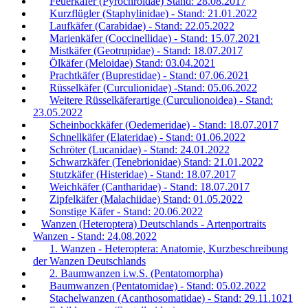
Feuerkäfer (Pyrochroidae) Stand: 28.08.2017
Kurzflügler (Staphylinidae) - Stand: 21.01.2022
Laufkäfer (Carabidae) - Stand: 22.05.2022
Marienkäfer (Coccinellidae) - Stand: 15.07.2021
Mistkäfer (Geotrupidae) - Stand: 18.07.2017
Ölkäfer (Meloidae) Stand: 03.04.2021
Prachtkäfer (Buprestidae) - Stand: 07.06.2021
Rüsselkäfer (Curculionidae) -Stand: 05.06.2022
Weitere Rüsselkäferartige (Curculionoidea) - Stand:
23.05.2022
Scheinbockkäfer (Oedemeridae) - Stand: 18.07.2017
Schnellkäfer (Elateridae) - Stand: 01.06.2022
Schröter (Lucanidae) - Stand: 24.01.2022
Schwarzkäfer (Tenebrionidae) Stand: 21.01.2022
Stutzkäfer (Histeridae) - Stand: 18.07.2017
Weichkäfer (Cantharidae) - Stand: 18.07.2017
Zipfelkäfer (Malachiidae) Stand: 01.05.2022
Sonstige Käfer - Stand: 20.06.2022
Wanzen (Heteroptera) Deutschlands - Artenportraits
Wanzen - Stand: 24.08.2022
1. Wanzen - Heteroptera: Anatomie, Kurzbeschreibung
der Wanzen Deutschlands
2. Baumwanzen i.w.S. (Pentatomorpha)
Baumwanzen (Pentatomidae) - Stand: 05.02.2022
Stachelwanzen (Acanthosomatidae) - Stand: 29.11.1021