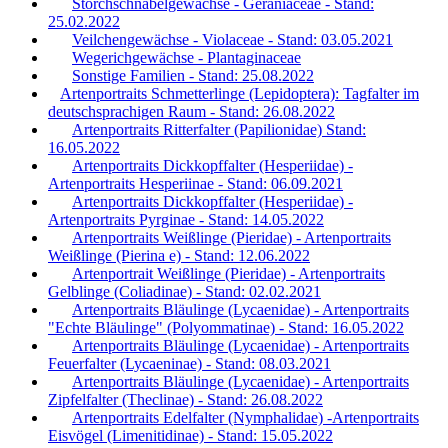
Storchschnabelgewächse - Geraniaceae - Stand:
25.02.2022
Veilchengewächse - Violaceae - Stand: 03.05.2021
Wegerichgewächse - Plantaginaceae
Sonstige Familien - Stand: 25.08.2022
Artenportraits Schmetterlinge (Lepidoptera): Tagfalter im
deutschsprachigen Raum - Stand: 26.08.2022
Artenportraits Ritterfalter (Papilionidae) Stand:
16.05.2022
Artenportraits Dickkopffalter (Hesperiidae) -
Artenportraits Hesperiinae - Stand: 06.09.2021
Artenportraits Dickkopffalter (Hesperiidae) -
Artenportraits Pyrginae - Stand: 14.05.2022
Artenportraits Weißlinge (Pieridae) - Artenportraits
Weißlinge (Pierina e) - Stand: 12.06.2022
Artenportrait Weißlinge (Pieridae) - Artenportraits
Gelblinge (Coliadinae) - Stand: 02.02.2021
Artenportraits Bläulinge (Lycaenidae) - Artenportraits
"Echte Bläulinge" (Polyommatinae) - Stand: 16.05.2022
Artenportraits Bläulinge (Lycaenidae) - Artenportraits
Feuerfalter (Lycaeninae) - Stand: 08.03.2021
Artenportraits Bläulinge (Lycaenidae) - Artenportraits
Zipfelfalter (Theclinae) - Stand: 26.08.2022
Artenportraits Edelfalter (Nymphalidae) -Artenportraits
Eisvögel (Limenitidinae) - Stand: 15.05.2022