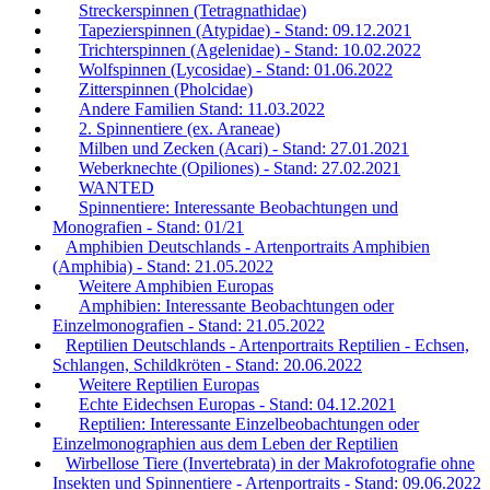
Streckerspinnen (Tetragnathidae)
Tapezierspinnen (Atypidae) - Stand: 09.12.2021
Trichterspinnen (Agelenidae) - Stand: 10.02.2022
Wolfspinnen (Lycosidae) - Stand: 01.06.2022
Zitterspinnen (Pholcidae)
Andere Familien Stand: 11.03.2022
2. Spinnentiere (ex. Araneae)
Milben und Zecken (Acari) - Stand: 27.01.2021
Weberknechte (Opiliones) - Stand: 27.02.2021
WANTED
Spinnentiere: Interessante Beobachtungen und
Monografien - Stand: 01/21
Amphibien Deutschlands - Artenportraits Amphibien
(Amphibia) - Stand: 21.05.2022
Weitere Amphibien Europas
Amphibien: Interessante Beobachtungen oder
Einzelmonografien - Stand: 21.05.2022
Reptilien Deutschlands - Artenportraits Reptilien - Echsen,
Schlangen, Schildkröten - Stand: 20.06.2022
Weitere Reptilien Europas
Echte Eidechsen Europas - Stand: 04.12.2021
Reptilien: Interessante Einzelbeobachtungen oder
Einzelmonographien aus dem Leben der Reptilien
Wirbellose Tiere (Invertebrata) in der Makrofotografie ohne
Insekten und Spinnentiere - Artenportraits - Stand: 09.06.2022