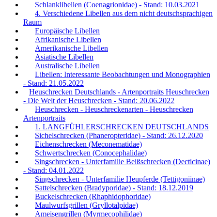
Schlanklibellen (Coenagrionidae) - Stand: 10.03.2021
4. Verschiedene Libellen aus dem nicht deutschsprachigen
Raum
Europäische Libellen
Afrikanische Libellen
Amerikanische Libellen
Asiatische Libellen
Australische Libellen
Libellen: Interessante Beobachtungen und Monographien
- Stand: 21.05.2022
Heuschrecken Deutschlands - Artenportraits Heuschrecken
- Die Welt der Heuschrecken - Stand: 20.06.2022
Heuschrecken - Heuschreckenarten - Heuschrecken
Artenportraits
1. LANGFÜHLERSCHRECKEN DEUTSCHLANDS
Sichelschrecken (Phaneropteridae) - Stand: 26.12.2020
Eichenschrecken (Meconematidae)
Schwertschrecken (Conocephalidae)
Singschrecken - Unterfamilie Beißschrecken (Decticinae)
- Stand: 04.01.2022
Singschrecken - Unterfamilie Heupferde (Tettigoniinae)
Sattelschrecken (Bradyporidae) - Stand: 18.12.2019
Buckelschrecken (Rhaphidophoridae)
Maulwurfsgrillen (Gryllotalpidae)
Ameisengrillen (Myrmecophilidae)