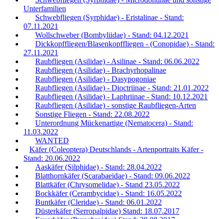
Unterfamilien
Schwebfliegen (Syrphidae) - Eristalinae - Stand:
07.11.2021
Wollschweber (Bombyliidae) - Stand: 04.12.2021
Dickkopffliegen/Blasenkopffliegen - (Conopidae) - Stand:
27.11.2021
Raubfliegen (Asilidae) - Asilinae - Stand: 06.06.2022
Raubfliegen (Asilidae) - Brachyrhopalinae
Raubfliegen (Asilidae) - Dasypogoniae
Raubfliegen (Asilidae) - Dioctriinae - Stand: 21.01.2022
Raubfliegen (Asilidae) - Laphriinae - Stand: 10.12.2021
Raubfliegen (Asilidae) - sonstige Raubfliegen-Arten
Sonstige Fliegen - Stand: 22.08.2022
Unterordnung Mückenartige (Nematocera) - Stand:
11.03.2022
WANTED
Käfer (Coleoptera) Deutschlands - Artenportraits Käfer -
Stand: 20.06.2022
Aaskäfer (Silphidae) - Stand: 28.04.2022
Blatthornkäfer (Scarabaeidae) - Stand: 09.06.2022
Blattkäfer (Chrysomelidae) - Stand 23.05.2022
Bockkäfer (Cerambycidae) - Stand: 16.05.2022
Buntkäfer (Cleridae) - Stand: 06.01.2022
Düsterkäfer (Serropalpidae) Stand: 18.07.2017