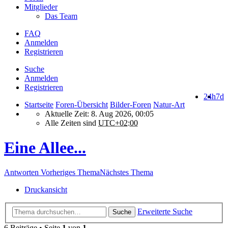
Mitglieder
Das Team
FAQ
Anmelden
Registrieren
Suche
Anmelden
Registrieren
24h
7d
Startseite
Foren-Übersicht
Bilder-Foren
Natur-Art
Aktuelle Zeit: 8. Aug 2026, 00:05
Alle Zeiten sind
UTC+02:00
Eine Allee...
Antworten
Vorheriges Thema
Nächstes Thema
Druckansicht
Erweiterte Suche
Suche
6 Beiträge • Seite
1
von
1