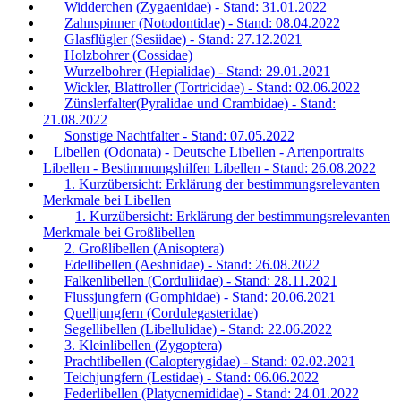
Widderchen (Zygaenidae) - Stand: 31.01.2022
Zahnspinner (Notodontidae) - Stand: 08.04.2022
Glasflügler (Sesiidae) - Stand: 27.12.2021
Holzbohrer (Cossidae)
Wurzelbohrer (Hepialidae) - Stand: 29.01.2021
Wickler, Blattroller (Tortricidae) - Stand: 02.06.2022
Zünslerfalter(Pyralidae und Crambidae) - Stand:
21.08.2022
Sonstige Nachtfalter - Stand: 07.05.2022
Libellen (Odonata) - Deutsche Libellen - Artenportraits
Libellen - Bestimmungshilfen Libellen - Stand: 26.08.2022
1. Kurzübersicht: Erklärung der bestimmungsrelevanten
Merkmale bei Libellen
1. Kurzübersicht: Erklärung der bestimmungsrelevanten
Merkmale bei Großlibellen
2. Großlibellen (Anisoptera)
Edellibellen (Aeshnidae) - Stand: 26.08.2022
Falkenlibellen (Corduliidae) - Stand: 28.11.2021
Flussjungfern (Gomphidae) - Stand: 20.06.2021
Quelljungfern (Cordulegasteridae)
Segellibellen (Libellulidae) - Stand: 22.06.2022
3. Kleinlibellen (Zygoptera)
Prachtlibellen (Calopterygidae) - Stand: 02.02.2021
Teichjungfern (Lestidae) - Stand: 06.06.2022
Federlibellen (Platycnemididae) - Stand: 24.01.2022