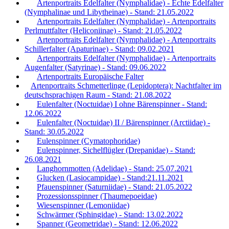
Artenportraits Edelfalter (Nymphalidae) - Echte Edelfalter
(Nymphalinae und Libytheinae) - Stand: 21.05.2022
Artenportraits Edelfalter (Nymphalidae) - Artenportraits
Perlmuttfalter (Heliconiinae) - Stand: 21.05.2022
Artenportraits Edelfalter (Nymphalidae) - Artenportraits
Schillerfalter (Apaturinae) - Stand: 09.02.2021
Artenportraits Edelfalter (Nymphalidae) - Artenportraits
Augenfalter (Satyrinae) - Stand: 09.06.2022
Artenportraits Europäische Falter
Artenportraits Schmetterlinge (Lepidoptera): Nachtfalter im
deutschsprachigen Raum - Stand: 21.08.2022
Eulenfalter (Noctuidae) I ohne Bärenspinner - Stand:
12.06.2022
Eulenfalter (Noctuidae) II / Bärenspinner (Arctiidae) -
Stand: 30.05.2022
Eulenspinner (Cymatophoridae)
Eulenspinner, Sichelflügler (Drepanidae) - Stand:
26.08.2021
Langhornmotten (Adelidae) - Stand: 25.07.2021
Glucken (Lasiocampidae) - Stand:21.11.2021
Pfauenspinner (Saturniidae) - Stand: 21.05.2022
Prozessionsspinner (Thaumepoeidae)
Wiesenspinner (Lemoniidae)
Schwärmer (Sphingidae) - Stand: 13.02.2022
Spanner (Geometridae) - Stand: 12.06.2022