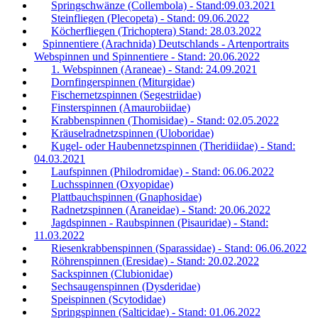
Springschwänze (Collembola) - Stand:09.03.2021
Steinfliegen (Plecopeta) - Stand: 09.06.2022
Köcherfliegen (Trichoptera) Stand: 28.03.2022
Spinnentiere (Arachnida) Deutschlands - Artenportraits
Webspinnen und Spinnentiere - Stand: 20.06.2022
1. Webspinnen (Araneae) - Stand: 24.09.2021
Dornfingerspinnen (Miturgidae)
Fischernetzspinnen (Segestriidae)
Finsterspinnen (Amaurobiidae)
Krabbenspinnen (Thomisidae) - Stand: 02.05.2022
Kräuselradnetzspinnen (Uloboridae)
Kugel- oder Haubennetzspinnen (Theridiidae) - Stand:
04.03.2021
Laufspinnen (Philodromidae) - Stand: 06.06.2022
Luchsspinnen (Oxyopidae)
Plattbauchspinnen (Gnaphosidae)
Radnetzspinnen (Araneidae) - Stand: 20.06.2022
Jagdspinnen - Raubspinnen (Pisauridae) - Stand:
11.03.2022
Riesenkrabbenspinnen (Sparassidae) - Stand: 06.06.2022
Röhrenspinnen (Eresidae) - Stand: 20.02.2022
Sackspinnen (Clubionidae)
Sechsaugenspinnen (Dysderidae)
Speispinnen (Scytodidae)
Springspinnen (Salticidae) - Stand: 01.06.2022