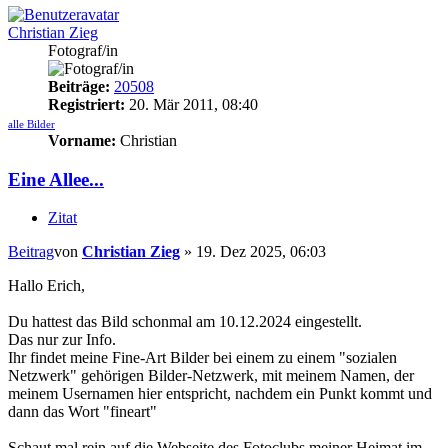
Christian Zieg
Fotograf/in
Beiträge:
20508
Registriert:
20. Mär 2011, 08:40
alle Bilder
Vorname:
Christian
Eine Allee...
Zitat
Beitrag
von
Christian Zieg
»
19. Dez 2025, 06:03
Hallo Erich,
Du hattest das Bild schonmal am 10.12.2024 eingestellt.
Das nur zur Info.
Ihr findet meine Fine-Art Bilder bei einem zu einem "sozialen
Netzwerk" gehörigen Bilder-Netzwerk, mit meinem Namen, der
meinem Usernamen hier entspricht, nachdem ein Punkt kommt und
dann das Wort "fineart"
Schaut mal rein auf die Webseite des Fotoclubs meiner Heimat im