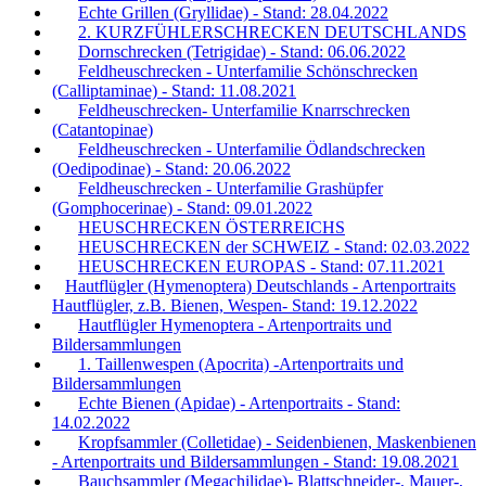
Echte Grillen (Gryllidae) - Stand: 28.04.2022
2. KURZFÜHLERSCHRECKEN DEUTSCHLANDS
Dornschrecken (Tetrigidae) - Stand: 06.06.2022
Feldheuschrecken - Unterfamilie Schönschrecken
(Calliptaminae) - Stand: 11.08.2021
Feldheuschrecken- Unterfamilie Knarrschrecken
(Catantopinae)
Feldheuschrecken - Unterfamilie Ödlandschrecken
(Oedipodinae) - Stand: 20.06.2022
Feldheuschrecken - Unterfamilie Grashüpfer
(Gomphocerinae) - Stand: 09.01.2022
HEUSCHRECKEN ÖSTERREICHS
HEUSCHRECKEN der SCHWEIZ - Stand: 02.03.2022
HEUSCHRECKEN EUROPAS - Stand: 07.11.2021
Hautflügler (Hymenoptera) Deutschlands - Artenportraits
Hautflügler, z.B. Bienen, Wespen- Stand: 19.12.2022
Hautflügler Hymenoptera - Artenportraits und
Bildersammlungen
1. Taillenwespen (Apocrita) -Artenportraits und
Bildersammlungen
Echte Bienen (Apidae) - Artenportraits - Stand:
14.02.2022
Kropfsammler (Colletidae) - Seidenbienen, Maskenbienen
- Artenportraits und Bildersammlungen - Stand: 19.08.2021
Bauchsammler (Megachilidae)- Blattschneider-, Mauer-,