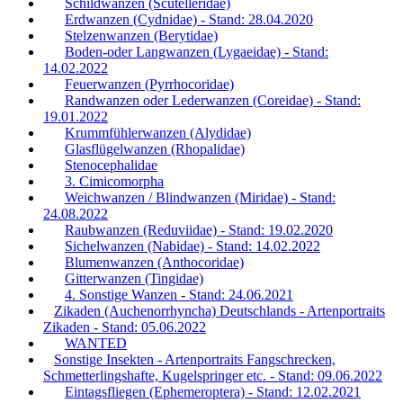
Schildwanzen (Scutelleridae)
Erdwanzen (Cydnidae) - Stand: 28.04.2020
Stelzenwanzen (Berytidae)
Boden-oder Langwanzen (Lygaeidae) - Stand:
14.02.2022
Feuerwanzen (Pyrrhocoridae)
Randwanzen oder Lederwanzen (Coreidae) - Stand:
19.01.2022
Krummfühlerwanzen (Alydidae)
Glasflügelwanzen (Rhopalidae)
Stenocephalidae
3. Cimicomorpha
Weichwanzen / Blindwanzen (Miridae) - Stand:
24.08.2022
Raubwanzen (Reduviidae) - Stand: 19.02.2020
Sichelwanzen (Nabidae) - Stand: 14.02.2022
Blumenwanzen (Anthocoridae)
Gitterwanzen (Tingidae)
4. Sonstige Wanzen - Stand: 24.06.2021
Zikaden (Auchenorrhyncha) Deutschlands - Artenportraits
Zikaden - Stand: 05.06.2022
WANTED
Sonstige Insekten - Artenportraits Fangschrecken,
Schmetterlingshafte, Kugelspringer etc. - Stand: 09.06.2022
Eintagsfliegen (Ephemeroptera) - Stand: 12.02.2021