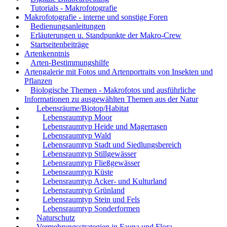
Tutorials - Makrofotografie
Makrofotografie - interne und sonstige Foren
Bedienungsanleitungen
Erläuterungen u. Standpunkte der Makro-Crew
Startseitenbeiträge
Artenkenntnis
Arten-Bestimmungshilfe
Artengalerie mit Fotos und Artenportraits von Insekten und
Pflanzen
Biologische Themen - Makrofotos und ausführliche
Informationen zu ausgewählten Themen aus der Natur
Lebensräume/Biotop/Habitat
Lebensraumtyp Moor
Lebensraumtyp Heide und Magerrasen
Lebensraumtyp Wald
Lebensraumtyp Stadt und Siedlungsbereich
Lebensraumtyp Stillgewässer
Lebensraumtyp Fließgewässer
Lebensraumtyp Küste
Lebensraumtyp Acker- und Kulturland
Lebensraumtyp Grünland
Lebensraumtyp Stein und Fels
Lebensraumtyp Sonderformen
Naturschutz
Vermehrungsstrategien in Fauna und Flora