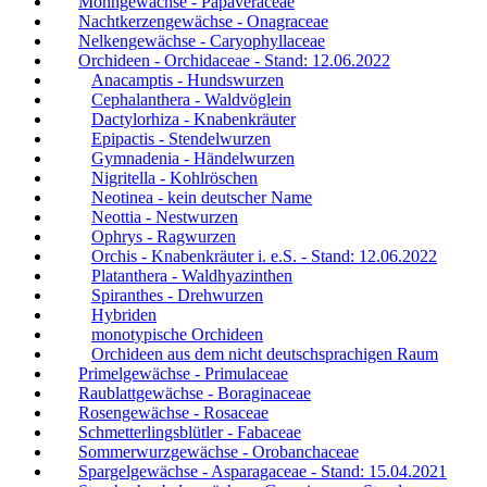
Mohngewächse - Papaveraceae
Nachtkerzengewächse - Onagraceae
Nelkengewächse - Caryophyllaceae
Orchideen - Orchidaceae - Stand: 12.06.2022
Anacamptis - Hundswurzen
Cephalanthera - Waldvöglein
Dactylorhiza - Knabenkräuter
Epipactis - Stendelwurzen
Gymnadenia - Händelwurzen
Nigritella - Kohlröschen
Neotinea - kein deutscher Name
Neottia - Nestwurzen
Ophrys - Ragwurzen
Orchis - Knabenkräuter i. e.S. - Stand: 12.06.2022
Platanthera - Waldhyazinthen
Spiranthes - Drehwurzen
Hybriden
monotypische Orchideen
Orchideen aus dem nicht deutschsprachigen Raum
Primelgewächse - Primulaceae
Raublattgewächse - Boraginaceae
Rosengewächse - Rosaceae
Schmetterlingsblütler - Fabaceae
Sommerwurzgewächse - Orobanchaceae
Spargelgewächse - Asparagaceae - Stand: 15.04.2021