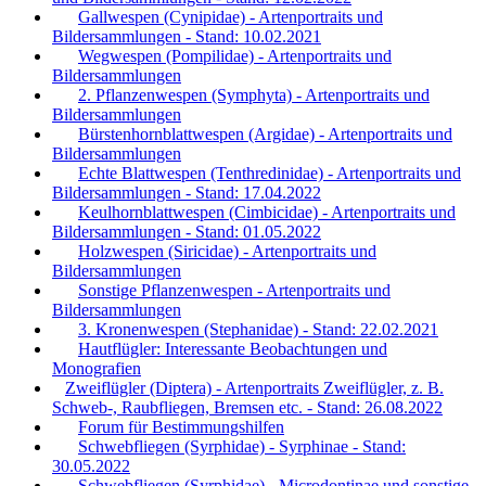
Gallwespen (Cynipidae) - Artenportraits und
Bildersammlungen - Stand: 10.02.2021
Wegwespen (Pompilidae) - Artenportraits und
Bildersammlungen
2. Pflanzenwespen (Symphyta) - Artenportraits und
Bildersammlungen
Bürstenhornblattwespen (Argidae) - Artenportraits und
Bildersammlungen
Echte Blattwespen (Tenthredinidae) - Artenportraits und
Bildersammlungen - Stand: 17.04.2022
Keulhornblattwespen (Cimbicidae) - Artenportraits und
Bildersammlungen - Stand: 01.05.2022
Holzwespen (Siricidae) - Artenportraits und
Bildersammlungen
Sonstige Pflanzenwespen - Artenportraits und
Bildersammlungen
3. Kronenwespen (Stephanidae) - Stand: 22.02.2021
Hautflügler: Interessante Beobachtungen und
Monografien
Zweiflügler (Diptera) - Artenportraits Zweiflügler, z. B.
Schweb-, Raubfliegen, Bremsen etc. - Stand: 26.08.2022
Forum für Bestimmungshilfen
Schwebfliegen (Syrphidae) - Syrphinae - Stand:
30.05.2022
Schwebfliegen (Syrphidae) - Microdontinae und sonstige