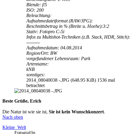
Blende: f/5
ISO: 200
Beleuchtung:
Aufnahmedateiformat (RAW/JPG):
Beschnittsbetrag in % (Breite u. Hoehe):3:2
Stativ: Fotopro C-5i
Infos zu Multishot-Techniken (z.B. Stack, HDR, Stitch):
---------
Aufnahmedatum: 04.08.2014
Region/Ort: BW
vorgefundener Lebensraum: Park
Artenname:
kNB
sonstiges:
2014_08040038 -.JPG (648.95 KiB) 1536 mal
betrachtet
Beste Grüße, Erich
Die Natur ist wie sie ist,
Sie ist kein Wunschkonzert
.
Nach oben
Kleine_Welt
Fotograf/in