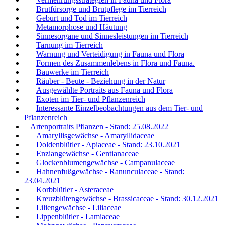
Brutfürsorge und Brutpflege im Tierreich
Geburt und Tod im Tierreich
Metamorphose und Häutung
Sinnesorgane und Sinnesleistungen im Tierreich
Tarnung im Tierreich
Warnung und Verteidigung in Fauna und Flora
Formen des Zusammenlebens in Flora und Fauna.
Bauwerke im Tierreich
Räuber - Beute - Beziehung in der Natur
Ausgewählte Portraits aus Fauna und Flora
Exoten im Tier- und Pflanzenreich
Interessante Einzelbeobachtungen aus dem Tier- und
Pflanzenreich
Artenportraits Pflanzen - Stand: 25.08.2022
Amaryllisgewächse - Amaryllidaceae
Doldenblütler - Apiaceae - Stand: 23.10.2021
Enziangewächse - Gentianaceae
Glockenblumengewächse - Campanulaceae
Hahnenfußgewächse - Ranunculaceae - Stand:
23.04.2021
Korbblütler - Asteraceae
Kreuzblütengewächse - Brassicaceae - Stand: 30.12.2021
Liliengewächse - Liliaceae
Lippenblütler - Lamiaceae