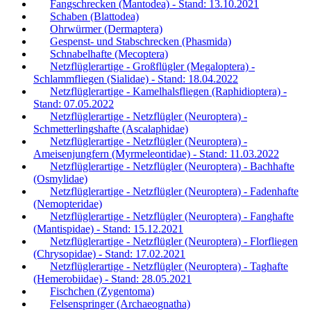
Fangschrecken (Mantodea) - Stand: 13.10.2021
Schaben (Blattodea)
Ohrwürmer (Dermaptera)
Gespenst- und Stabschrecken (Phasmida)
Schnabelhafte (Mecoptera)
Netzflüglerartige - Großflügler (Megaloptera) -
Schlammfliegen (Sialidae) - Stand: 18.04.2022
Netzflüglerartige - Kamelhalsfliegen (Raphidioptera) -
Stand: 07.05.2022
Netzflüglerartige - Netzflügler (Neuroptera) -
Schmetterlingshafte (Ascalaphidae)
Netzflüglerartige - Netzflügler (Neuroptera) -
Ameisenjungfern (Myrmeleontidae) - Stand: 11.03.2022
Netzflüglerartige - Netzflügler (Neuroptera) - Bachhafte
(Osmylidae)
Netzflüglerartige - Netzflügler (Neuroptera) - Fadenhafte
(Nemopteridae)
Netzflüglerartige - Netzflügler (Neuroptera) - Fanghafte
(Mantispidae) - Stand: 15.12.2021
Netzflüglerartige - Netzflügler (Neuroptera) - Florfliegen
(Chrysopidae) - Stand: 17.02.2021
Netzflüglerartige - Netzflügler (Neuroptera) - Taghafte
(Hemerobiidae) - Stand: 28.05.2021
Fischchen (Zygentoma)
Felsenspringer (Archaeognatha)