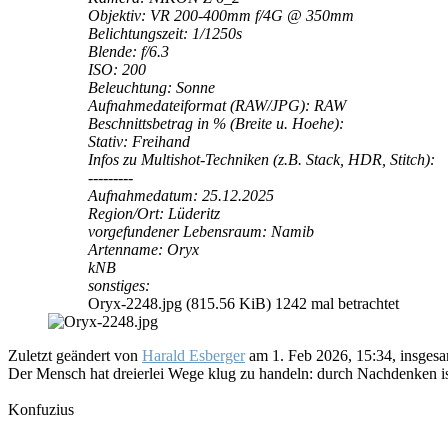
Objektiv: VR 200-400mm f/4G @ 350mm
Belichtungszeit: 1/1250s
Blende: f/6.3
ISO: 200
Beleuchtung: Sonne
Aufnahmedateiformat (RAW/JPG): RAW
Beschnittsbetrag in % (Breite u. Hoehe):
Stativ: Freihand
Infos zu Multishot-Techniken (z.B. Stack, HDR, Stitch):
---------
Aufnahmedatum: 25.12.2025
Region/Ort: Lüderitz
vorgefundener Lebensraum: Namib
Artenname: Oryx
kNB
sonstiges:
Oryx-2248.jpg (815.56 KiB) 1242 mal betrachtet
Zuletzt geändert von
Harald Esberger
am 1. Feb 2026, 15:34, insgesa
Der Mensch hat dreierlei Wege klug zu handeln: durch Nachdenken ist
Konfuzius