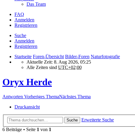
Das Team
FAQ
Anmelden
Registrieren
Suche
Anmelden
Registrieren
Startseite
Foren-Übersicht
Bilder-Foren
Naturfotografie
Aktuelle Zeit: 8. Aug 2026, 05:25
Alle Zeiten sind
UTC+02:00
Oryx Herde
Antworten
Vorheriges Thema
Nächstes Thema
Druckansicht
Erweiterte Suche
Suche
6 Beiträge • Seite
1
von
1