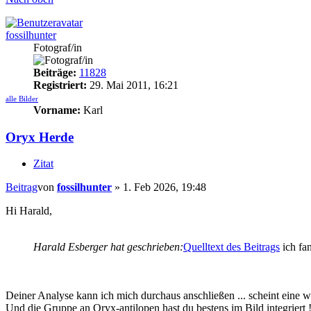
fossilhunter
Fotograf/in
Beiträge:
11828
Registriert:
29. Mai 2011, 16:21
alle Bilder
Vorname:
Karl
Oryx Herde
Zitat
Beitrag
von
fossilhunter
»
1. Feb 2026, 19:48
Hi Harald,
Harald Esberger hat geschrieben:
Quelltext des Beitrags
ich fa
Deiner Analyse kann ich mich durchaus anschließen ... scheint eine wi
Und die Gruppe an Oryx-antilopen hast du bestens im Bild integriert 