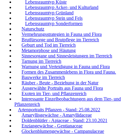
Lebensraumtyp Küste
Lebensraumtyp Acker- und Kulturland
Lebensraumtyp Grünland
Lebensraumtyp Stein und Fels
Lebensraumtyp Sonderformen
Naturschutz
Vermehrungsstrategien in Fauna und Flora
Brutfürsorge und Brutpflege im Tierreich
Geburt und Tod im Tierreich
Metamorphose und Häutung
Sinnesorgane und Sinnesleistungen im Tierreich
Tarnung im Tierreich
Warnung und Verteidigung in Fauna und Flora
Formen des Zusammenlebens in Flora und Fauna.
Bauwerke im Tierreich
Räuber - Beute - Beziehung in der Natur
Ausgewählte Portraits aus Fauna und Flora
Exoten im Tier- und Pflanzenreich
Interessante Einzelbeobachtungen aus dem Tier- und
Pflanzenreich
Artenportraits Pflanzen - Stand: 25.08.2022
Amaryllisgewächse - Amaryllidaceae
Doldenblütler - Apiaceae - Stand: 23.10.2021
Enziangewächse - Gentianaceae
Glockenblumengewächse - Campanulaceae