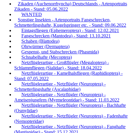
Zikaden (Auchenorrhyncha) Deutschlands - Artenportraits
Zikaden - Stand: 05.06.2022
WANTED
Sonstige Insekten - Artenportraits Fangschrecken,
Schmetterlingshafte, Kugelspringer etc. - Stand: 09.06.2022
Eintagsfliegen (Ephemeroptera) - Stand: 12.02.2021
Fangschrecken (Mantodea) - Stand: 13.10.2021
Schaben (Blattodea)
Ohrwürmer (Dermaptera)
Gespenst- und Stabschrecken (Phasmida)
Schnabelhafte (Mecoptera)
Netzflüglerartige - Großflügler (Megaloptera) -
Schlammfliegen (Sialidae) - Stand: 18.04.2022
Netzflüglerartige - Kamelhalsfliegen (Raphidioptera) -
Stand: 07.05.2022
Netzflüglerartige - Netzflügler (Neuroptera) -
Schmetterlingshafte (Ascalaphidae)
Netzflüglerartige - Netzflügler (Neuroptera) -
Ameisenjungfern (Myrmeleontidae) - Stand: 11.03.2022
Netzflüglerartige - Netzflügler (Neuroptera) - Bachhafte
(Osmylidae)
Netzflüglerartige - Netzflügler (Neuroptera) - Fadenhafte
(Nemopteridae)
Netzflüglerartige - Netzflügler (Neuroptera) - Fanghafte
(Mantispidae) - Stand: 15.12.2021