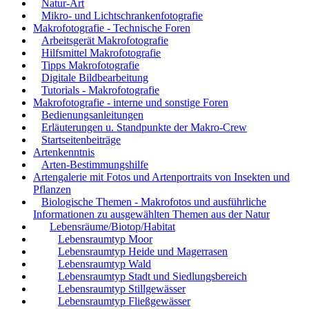
Natur-Art
Mikro- und Lichtschrankenfotografie
Makrofotografie - Technische Foren
Arbeitsgerät Makrofotografie
Hilfsmittel Makrofotografie
Tipps Makrofotografie
Digitale Bildbearbeitung
Tutorials - Makrofotografie
Makrofotografie - interne und sonstige Foren
Bedienungsanleitungen
Erläuterungen u. Standpunkte der Makro-Crew
Startseitenbeiträge
Artenkenntnis
Arten-Bestimmungshilfe
Artengalerie mit Fotos und Artenportraits von Insekten und
Pflanzen
Biologische Themen - Makrofotos und ausführliche
Informationen zu ausgewählten Themen aus der Natur
Lebensräume/Biotop/Habitat
Lebensraumtyp Moor
Lebensraumtyp Heide und Magerrasen
Lebensraumtyp Wald
Lebensraumtyp Stadt und Siedlungsbereich
Lebensraumtyp Stillgewässer
Lebensraumtyp Fließgewässer