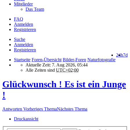
Mitglieder
Das Team
FAQ
Anmelden
Registrieren
Suche
Anmelden
Registrieren
24h
7d
Startseite
Foren-Übersicht
Bilder-Foren
Naturfotografie
Aktuelle Zeit: 7. Aug 2026, 05:44
Alle Zeiten sind
UTC+02:00
Glückwunsch ! Es ist ein Junge
!
Antworten
Vorheriges Thema
Nächstes Thema
Druckansicht