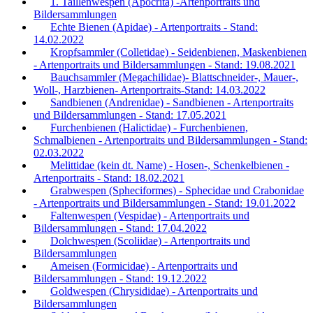
1. Taillenwespen (Apocrita) -Artenportraits und
Bildersammlungen
Echte Bienen (Apidae) - Artenportraits - Stand:
14.02.2022
Kropfsammler (Colletidae) - Seidenbienen, Maskenbienen
- Artenportraits und Bildersammlungen - Stand: 19.08.2021
Bauchsammler (Megachilidae)- Blattschneider-, Mauer-,
Woll-, Harzbienen- Artenportraits-Stand: 14.03.2022
Sandbienen (Andrenidae) - Sandbienen - Artenportraits
und Bildersammlungen - Stand: 17.05.2021
Furchenbienen (Halictidae) - Furchenbienen,
Schmalbienen - Artenportraits und Bildersammlungen - Stand:
02.03.2022
Melittidae (kein dt. Name) - Hosen-, Schenkelbienen -
Artenportraits - Stand: 18.02.2021
Grabwespen (Spheciformes) - Sphecidae und Crabonidae
- Artenportraits und Bildersammlungen - Stand: 19.01.2022
Faltenwespen (Vespidae) - Artenportraits und
Bildersammlungen - Stand: 17.04.2022
Dolchwespen (Scoliidae) - Artenportraits und
Bildersammlungen
Ameisen (Formicidae) - Artenportraits und
Bildersammlungen - Stand: 19.12.2022
Goldwespen (Chrysididae) - Artenportraits und
Bildersammlungen