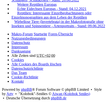
Schlangen, Schildkröten - Stand: 20.06.2022
Weitere Reptilien Europas
Echte Eidechsen Europas - Stand: 04.12.2021
Reptilien: Interessante Einzelbeobachtungen oder
Einzelmonographien aus dem Leben der Reptilien
Wirbellose Tiere (Invertebrata) in der Makrofotografie ohne
Insekten und Spinnentiere - Artenportraits - Stand: 09.06.2022
Makro-Forum
Startseite
Foren-Übersicht
Nutzungsbedingungen
Datenschutz
Impressum
Danksagung
Alle Zeiten sind
UTC+02:00
Cookies
Alle Cookies des Boards löschen
Datenschutzrichtlinie
Das Team
Cookie-Richtlinie
Kontakt
Powered by
phpBB
® Forum Software © phpBB Limited • Style
by
Arty
• "Kolobok"-Smilies ©
Aiwan (Kolobok Smiles)
• Deutsche Übersetzung durch
phpBB.de