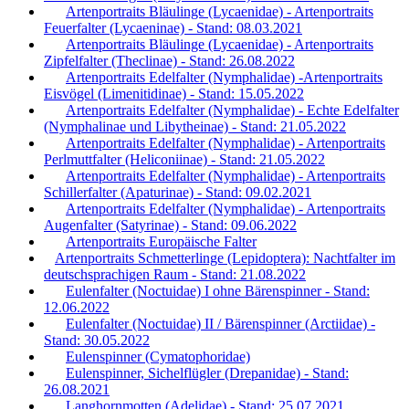
Artenportraits Bläulinge (Lycaenidae) - Artenportraits
Feuerfalter (Lycaeninae) - Stand: 08.03.2021
Artenportraits Bläulinge (Lycaenidae) - Artenportraits
Zipfelfalter (Theclinae) - Stand: 26.08.2022
Artenportraits Edelfalter (Nymphalidae) -Artenportraits
Eisvögel (Limenitidinae) - Stand: 15.05.2022
Artenportraits Edelfalter (Nymphalidae) - Echte Edelfalter
(Nymphalinae und Libytheinae) - Stand: 21.05.2022
Artenportraits Edelfalter (Nymphalidae) - Artenportraits
Perlmuttfalter (Heliconiinae) - Stand: 21.05.2022
Artenportraits Edelfalter (Nymphalidae) - Artenportraits
Schillerfalter (Apaturinae) - Stand: 09.02.2021
Artenportraits Edelfalter (Nymphalidae) - Artenportraits
Augenfalter (Satyrinae) - Stand: 09.06.2022
Artenportraits Europäische Falter
Artenportraits Schmetterlinge (Lepidoptera): Nachtfalter im
deutschsprachigen Raum - Stand: 21.08.2022
Eulenfalter (Noctuidae) I ohne Bärenspinner - Stand:
12.06.2022
Eulenfalter (Noctuidae) II / Bärenspinner (Arctiidae) -
Stand: 30.05.2022
Eulenspinner (Cymatophoridae)
Eulenspinner, Sichelflügler (Drepanidae) - Stand:
26.08.2021
Langhornmotten (Adelidae) - Stand: 25.07.2021