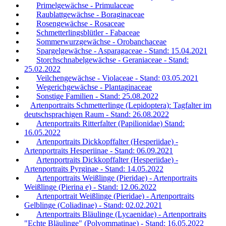
Primelgewächse - Primulaceae
Raublattgewächse - Boraginaceae
Rosengewächse - Rosaceae
Schmetterlingsblütler - Fabaceae
Sommerwurzgewächse - Orobanchaceae
Spargelgewächse - Asparagaceae - Stand: 15.04.2021
Storchschnabelgewächse - Geraniaceae - Stand:
25.02.2022
Veilchengewächse - Violaceae - Stand: 03.05.2021
Wegerichgewächse - Plantaginaceae
Sonstige Familien - Stand: 25.08.2022
Artenportraits Schmetterlinge (Lepidoptera): Tagfalter im
deutschsprachigen Raum - Stand: 26.08.2022
Artenportraits Ritterfalter (Papilionidae) Stand:
16.05.2022
Artenportraits Dickkopffalter (Hesperiidae) -
Artenportraits Hesperiinae - Stand: 06.09.2021
Artenportraits Dickkopffalter (Hesperiidae) -
Artenportraits Pyrginae - Stand: 14.05.2022
Artenportraits Weißlinge (Pieridae) - Artenportraits
Weißlinge (Pierina e) - Stand: 12.06.2022
Artenportrait Weißlinge (Pieridae) - Artenportraits
Gelblinge (Coliadinae) - Stand: 02.02.2021
Artenportraits Bläulinge (Lycaenidae) - Artenportraits
"Echte Bläulinge" (Polyommatinae) - Stand: 16.05.2022