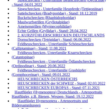
Singschrecken - Unterfamilie Beißschrecken (Decticinae)
- Stand: 04.01.2022
Singschrecken - Unterfamilie Heupferde (Tettigoniinae)
Sattelschrecken (Bradyporidae) - Stand: 18.12.2019
Buckelschrecken (Rhaphidophoridae)
Maulwurfsgrillen (Gryllotalpidae)
Ameisengrillen (Myrmecophilidae)
Echte Grillen (Gryllidae) - Stand: 28.04.2022
2. KURZFÜHLERSCHRECKEN DEUTSCHLANDS
Dornschrecken (Tetrigidae) - Stand: 06.06.2022
Feldheuschrecken - Unterfamilie Schönschrecken
(Calliptaminae) - Stand: 11.08.2021
Feldheuschrecken- Unterfamilie Knarrschrecken
(Catantopinae)
Feldheuschrecken - Unterfamilie Ödlandschrecken
(Oedipodinae) - Stand: 20.06.2022
Feldheuschrecken - Unterfamilie Grashüpfer
(Gomphocerinae) - Stand: 09.01.2022
HEUSCHRECKEN ÖSTERREICHS
HEUSCHRECKEN der SCHWEIZ - Stand: 02.03.2022
HEUSCHRECKEN EUROPAS - Stand: 07.11.2021
Hautflügler (Hymenoptera) Deutschlands - Artenportraits
Hautflügler, z.B. Bienen, Wespen- Stand: 19.12.2022
Hautflügler Hymenoptera - Artenportraits und
Bildersammlungen