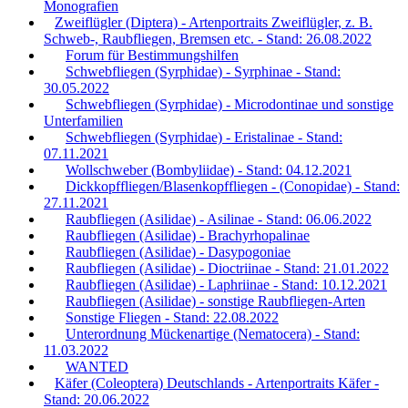
Monografien
Zweiflügler (Diptera) - Artenportraits Zweiflügler, z. B.
Schweb-, Raubfliegen, Bremsen etc. - Stand: 26.08.2022
Forum für Bestimmungshilfen
Schwebfliegen (Syrphidae) - Syrphinae - Stand:
30.05.2022
Schwebfliegen (Syrphidae) - Microdontinae und sonstige
Unterfamilien
Schwebfliegen (Syrphidae) - Eristalinae - Stand:
07.11.2021
Wollschweber (Bombyliidae) - Stand: 04.12.2021
Dickkopffliegen/Blasenkopffliegen - (Conopidae) - Stand:
27.11.2021
Raubfliegen (Asilidae) - Asilinae - Stand: 06.06.2022
Raubfliegen (Asilidae) - Brachyrhopalinae
Raubfliegen (Asilidae) - Dasypogoniae
Raubfliegen (Asilidae) - Dioctriinae - Stand: 21.01.2022
Raubfliegen (Asilidae) - Laphriinae - Stand: 10.12.2021
Raubfliegen (Asilidae) - sonstige Raubfliegen-Arten
Sonstige Fliegen - Stand: 22.08.2022
Unterordnung Mückenartige (Nematocera) - Stand:
11.03.2022
WANTED
Käfer (Coleoptera) Deutschlands - Artenportraits Käfer -
Stand: 20.06.2022