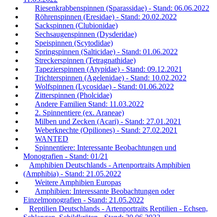
Riesenkrabbenspinnen (Sparassidae) - Stand: 06.06.2022
Röhrenspinnen (Eresidae) - Stand: 20.02.2022
Sackspinnen (Clubionidae)
Sechsaugenspinnen (Dysderidae)
Speispinnen (Scytodidae)
Springspinnen (Salticidae) - Stand: 01.06.2022
Streckerspinnen (Tetragnathidae)
Tapezierspinnen (Atypidae) - Stand: 09.12.2021
Trichterspinnen (Agelenidae) - Stand: 10.02.2022
Wolfspinnen (Lycosidae) - Stand: 01.06.2022
Zitterspinnen (Pholcidae)
Andere Familien Stand: 11.03.2022
2. Spinnentiere (ex. Araneae)
Milben und Zecken (Acari) - Stand: 27.01.2021
Weberknechte (Opiliones) - Stand: 27.02.2021
WANTED
Spinnentiere: Interessante Beobachtungen und
Monografien - Stand: 01/21
Amphibien Deutschlands - Artenportraits Amphibien
(Amphibia) - Stand: 21.05.2022
Weitere Amphibien Europas
Amphibien: Interessante Beobachtungen oder
Einzelmonografien - Stand: 21.05.2022
Reptilien Deutschlands - Artenportraits Reptilien - Echsen,