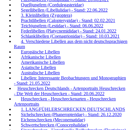
Quelljungfern (Cordulegasteridae)
Segellibellen (Libellulidae) - Stand: 22.06.2022
3. Kleinlibellen (Zygoptera)
Prachtlibellen (Calopterygidae) - Stand: 02.02.2021
Teichjungfern (Lestidae) - Stand: 06.06.2022
Federlibellen (Platycnemididae) - Stand: 24.01.2022
Schlanklibellen (Coenagrionidae) - Stand: 10.03.2021
4. Verschiedene Libellen aus dem nicht deutschsprachigen
Raum
Europäische Libellen
Afrikanische Libellen
Amerikanische Libellen
Asiatische Libellen
Australische Libellen
Libellen: Interessante Beobachtungen und Monographien
- Stand: 21.05.2022
Heuschrecken Deutschlands - Artenportraits Heuschrecken
- Die Welt der Heuschrecken - Stand: 20.06.2022
Heuschrecken - Heuschreckenarten - Heuschrecken
Artenportraits
1. LANGFÜHLERSCHRECKEN DEUTSCHLANDS
Sichelschrecken (Phaneropteridae) - Stand: 26.12.2020
Eichenschrecken (Meconematidae)
Schwertschrecken (Conocephalidae)