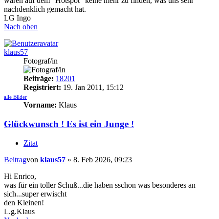
waren auf dem "Hotspot" keine mehr zu finden, was uns sehr
nachdenklich gemacht hat.
LG Ingo
Nach oben
klaus57
Fotograf/in
Beiträge:
18201
Registriert:
19. Jan 2011, 15:12
alle Bilder
Vorname:
Klaus
Glückwunsch ! Es ist ein Junge !
Zitat
Beitrag
von
klaus57
»
8. Feb 2026, 09:23
Hi Enrico,
was für ein toller Schuß...die haben sschon was besonderes an
sich...super erwischt
den Kleinen!
L.g.Klaus