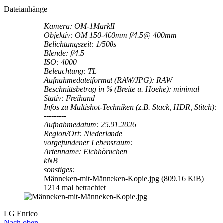
Dateianhänge
Kamera: OM-1MarkII
Objektiv: OM 150-400mm f/4.5@ 400mm
Belichtungszeit: 1/500s
Blende: f/4.5
ISO: 4000
Beleuchtung: TL
Aufnahmedateiformat (RAW/JPG): RAW
Beschnittsbetrag in % (Breite u. Hoehe): minimal
Stativ: Freihand
Infos zu Multishot-Techniken (z.B. Stack, HDR, Stitch):
---------
Aufnahmedatum: 25.01.2026
Region/Ort: Niederlande
vorgefundener Lebensraum:
Artenname: Eichhörnchen
kNB
sonstiges:
Männeken-mit-Männeken-Kopie.jpg (809.16 KiB)
1214 mal betrachtet
LG Enrico
Nach oben