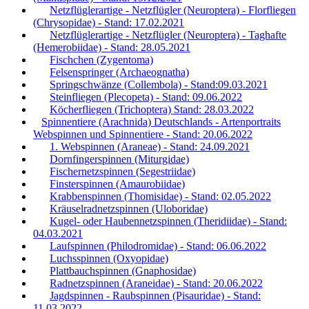
Netzflüglerartige - Netzflügler (Neuroptera) - Florfliegen
(Chrysopidae) - Stand: 17.02.2021
Netzflüglerartige - Netzflügler (Neuroptera) - Taghafte
(Hemerobiidae) - Stand: 28.05.2021
Fischchen (Zygentoma)
Felsenspringer (Archaeognatha)
Springschwänze (Collembola) - Stand:09.03.2021
Steinfliegen (Plecopeta) - Stand: 09.06.2022
Köcherfliegen (Trichoptera) Stand: 28.03.2022
Spinnentiere (Arachnida) Deutschlands - Artenportraits
Webspinnen und Spinnentiere - Stand: 20.06.2022
1. Webspinnen (Araneae) - Stand: 24.09.2021
Dornfingerspinnen (Miturgidae)
Fischernetzspinnen (Segestriidae)
Finsterspinnen (Amaurobiidae)
Krabbenspinnen (Thomisidae) - Stand: 02.05.2022
Kräuselradnetzspinnen (Uloboridae)
Kugel- oder Haubennetzspinnen (Theridiidae) - Stand:
04.03.2021
Laufspinnen (Philodromidae) - Stand: 06.06.2022
Luchsspinnen (Oxyopidae)
Plattbauchspinnen (Gnaphosidae)
Radnetzspinnen (Araneidae) - Stand: 20.06.2022
Jagdspinnen - Raubspinnen (Pisauridae) - Stand:
11.03.2022