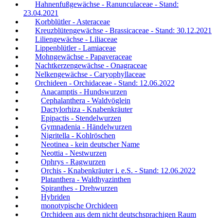
Hahnenfußgewächse - Ranunculaceae - Stand:
23.04.2021
Korbblütler - Asteraceae
Kreuzblütengewächse - Brassicaceae - Stand: 30.12.2021
Liliengewächse - Liliaceae
Lippenblütler - Lamiaceae
Mohngewächse - Papaveraceae
Nachtkerzengewächse - Onagraceae
Nelkengewächse - Caryophyllaceae
Orchideen - Orchidaceae - Stand: 12.06.2022
Anacamptis - Hundswurzen
Cephalanthera - Waldvöglein
Dactylorhiza - Knabenkräuter
Epipactis - Stendelwurzen
Gymnadenia - Händelwurzen
Nigritella - Kohlröschen
Neotinea - kein deutscher Name
Neottia - Nestwurzen
Ophrys - Ragwurzen
Orchis - Knabenkräuter i. e.S. - Stand: 12.06.2022
Platanthera - Waldhyazinthen
Spiranthes - Drehwurzen
Hybriden
monotypische Orchideen
Orchideen aus dem nicht deutschsprachigen Raum