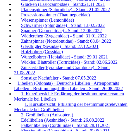
Glucken (Lasiocampidae) - Stand:21.11.2021
Pfauenspinner (Saturniidae) - Stand: 21.05.2022
Prozessionsspinner (Thaumepoeidae)
Wiesenspinner (Lemoniidae)
Schwärmer (Sphingidae) - Stand: 13.02.2022
Spanner (Geometridae) - Stand: 12.06.2022
Widderchen (Zygaenidae) - Stand: 31.01.2022
Zahnspinner (Notodontidae) - Stand: 08.04.2022
Glasflügler (Sesiidae) - Stand: 27.12.2021
Holzbohrer (Cossidae)
Wurzelbohrer (Hepialidae) - Stand: 29.01.2021
Wickler, Blattroller (Tortricidae) - Stand: 02.06.2022
Zünslerfalter(Pyralidae und Crambidae) - Stand:
21.08.2022
Sonstige Nachtfalter - Stand: 07.05.2022
Libellen (Odonata) - Deutsche Libellen - Artenportraits
Libellen - Bestimmungshilfen Libellen - Stand: 26.08.2022
1. Kurzübersicht: Erklärung der bestimmungsrelevanten
Merkmale bei Libellen
1. Kurzübersicht: Erklärung der bestimmungsrelevanten
Merkmale bei Großlibellen
2. Großlibellen (Anisoptera)
Edellibellen (Aeshnidae) - Stand: 26.08.2022
Falkenlibellen (Corduliidae) - Stand: 28.11.2021
Flussjungfern (Gomphidae) - Stand: 20.06.2021