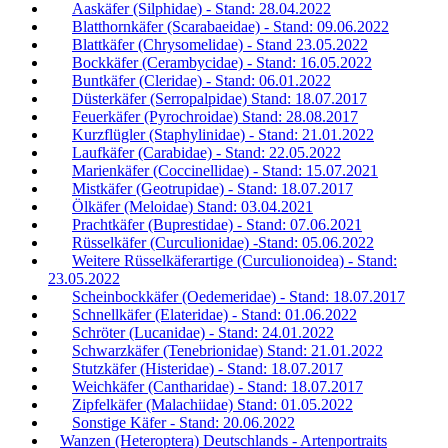
Aaskäfer (Silphidae) - Stand: 28.04.2022
Blatthornkäfer (Scarabaeidae) - Stand: 09.06.2022
Blattkäfer (Chrysomelidae) - Stand 23.05.2022
Bockkäfer (Cerambycidae) - Stand: 16.05.2022
Buntkäfer (Cleridae) - Stand: 06.01.2022
Düsterkäfer (Serropalpidae) Stand: 18.07.2017
Feuerkäfer (Pyrochroidae) Stand: 28.08.2017
Kurzflügler (Staphylinidae) - Stand: 21.01.2022
Laufkäfer (Carabidae) - Stand: 22.05.2022
Marienkäfer (Coccinellidae) - Stand: 15.07.2021
Mistkäfer (Geotrupidae) - Stand: 18.07.2017
Ölkäfer (Meloidae) Stand: 03.04.2021
Prachtkäfer (Buprestidae) - Stand: 07.06.2021
Rüsselkäfer (Curculionidae) -Stand: 05.06.2022
Weitere Rüsselkäferartige (Curculionoidea) - Stand:
23.05.2022
Scheinbockkäfer (Oedemeridae) - Stand: 18.07.2017
Schnellkäfer (Elateridae) - Stand: 01.06.2022
Schröter (Lucanidae) - Stand: 24.01.2022
Schwarzkäfer (Tenebrionidae) Stand: 21.01.2022
Stutzkäfer (Histeridae) - Stand: 18.07.2017
Weichkäfer (Cantharidae) - Stand: 18.07.2017
Zipfelkäfer (Malachiidae) Stand: 01.05.2022
Sonstige Käfer - Stand: 20.06.2022
Wanzen (Heteroptera) Deutschlands - Artenportraits