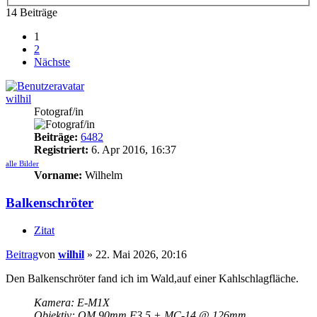
14 Beiträge
1
2
Nächste
wilhil
Fotograf/in
Beiträge:
6482
Registriert:
6. Apr 2016, 16:37
alle Bilder
Vorname:
Wilhelm
Balkenschröter
Zitat
Beitrag
von
wilhil
»
22. Mai 2026, 20:16
Den Balkenschröter fand ich im Wald,auf einer Kahlschlagfläche.
Kamera: E-M1X
Objektiv: OM 90mm F3.5 + MC-14 @ 126mm