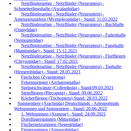
Netzflüglerartige - Netzflügler (Neuroptera) -
Schmetterlingshafte (Ascalaphidae)
Netzflüglerartige - Netzflügler (Neuroptera) -
Ameisenjungfern (Myrmeleontidae) - Stand: 11.03.2022
Netzflüglerartige - Netzflügler (Neuroptera) - Bachhafte
(Osmylidae)
Netzflüglerartige - Netzflügler (Neuroptera) - Fadenhafte
(Nemopteridae)
Netzflüglerartige - Netzflügler (Neuroptera) - Fanghafte
(Mantispidae) - Stand: 15.12.2021
Netzflüglerartige - Netzflügler (Neuroptera) - Florfliegen
(Chrysopidae) - Stand: 17.02.2021
Netzflüglerartige - Netzflügler (Neuroptera) - Taghafte
(Hemerobiidae) - Stand: 28.05.2021
Fischchen (Zygentoma)
Felsenspringer (Archaeognatha)
Springschwänze (Collembola) - Stand:09.03.2021
Steinfliegen (Plecopeta) - Stand: 09.06.2022
Köcherfliegen (Trichoptera) Stand: 28.03.2022
Spinnentiere (Arachnida) Deutschlands - Artenportraits
Webspinnen und Spinnentiere - Stand: 20.06.2022
1. Webspinnen (Araneae) - Stand: 24.09.2021
Dornfingerspinnen (Miturgidae)
Fischernetzspinnen (Segestriidae)
Finsterspinnen (Amaurobiidae)