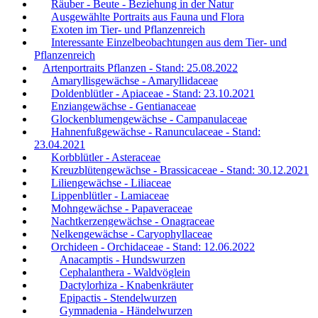
Räuber - Beute - Beziehung in der Natur
Ausgewählte Portraits aus Fauna und Flora
Exoten im Tier- und Pflanzenreich
Interessante Einzelbeobachtungen aus dem Tier- und
Pflanzenreich
Artenportraits Pflanzen - Stand: 25.08.2022
Amaryllisgewächse - Amaryllidaceae
Doldenblütler - Apiaceae - Stand: 23.10.2021
Enziangewächse - Gentianaceae
Glockenblumengewächse - Campanulaceae
Hahnenfußgewächse - Ranunculaceae - Stand:
23.04.2021
Korbblütler - Asteraceae
Kreuzblütengewächse - Brassicaceae - Stand: 30.12.2021
Liliengewächse - Liliaceae
Lippenblütler - Lamiaceae
Mohngewächse - Papaveraceae
Nachtkerzengewächse - Onagraceae
Nelkengewächse - Caryophyllaceae
Orchideen - Orchidaceae - Stand: 12.06.2022
Anacamptis - Hundswurzen
Cephalanthera - Waldvöglein
Dactylorhiza - Knabenkräuter
Epipactis - Stendelwurzen
Gymnadenia - Händelwurzen