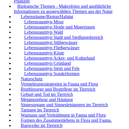
Pflanzen
Biologische Themen - Makrofotos und ausführliche
Informationen zu ausgewählten Themen aus der Natur
Lebensräume/Biotop/Habitat
Lebensraumtyp Moor
Lebensraumtyp Heide und Magerrasen
Lebensraumtyp Wald
Lebensraumtyp Stadt und Siedlungsbereich
Lebensraumtyp Stillgewässer
Lebensraumtyp Fließgewässer
Lebensraumtyp Küste
Lebensraumtyp Acker- und Kulturland
Lebensraumtyp Grünland
Lebensraumtyp Stein und Fels
Lebensraumtyp Sonderformen
Naturschutz
Vermehrungsstrategien in Fauna und Flora
Brutfürsorge und Brutpflege im Tierreich
Geburt und Tod im Tierreich
Metamorphose und Häutung
Sinnesorgane und Sinnesleistungen im Tierreich
Tarnung im Tierreich
Warnung und Verteidigung in Fauna und Flora
Formen des Zusammenlebens in Flora und Fauna.
Bauwerke im Tierreich