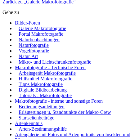
Zurück zu „Galerie Makrofotografie“
Gehe zu
Bilder-Foren
Galerie Makrofotografie
Portal Makrofotografie
Naturbeobachtungen
Naturfotografie
Vogelfotografie
Natur-Art
Mikro- und Lichtschrankenfotografie
Makrofotografie - Technische Foren
Arbeitsgerät Makrofotografie
Hilfsmittel Makrofotografie
Tipps Makrofotografie
Digitale Bildbearbeitung
Tutorials - Makrofotografie
Makrofotografie - interne und sonstige Foren
Bedienungsanleitungen
Erläuterungen u. Standpunkte der Makro-Crew
Startseitenbeiträge
Artenkenntnis
Arten-Bestimmungshilfe
Artengalerie mit Fotos und Artenportraits von Insekten und