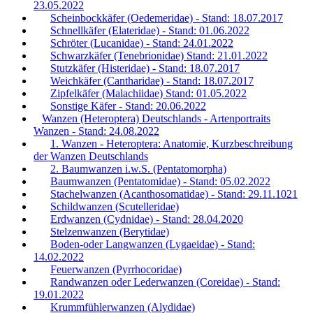
23.05.2022
Scheinbockkäfer (Oedemeridae) - Stand: 18.07.2017
Schnellkäfer (Elateridae) - Stand: 01.06.2022
Schröter (Lucanidae) - Stand: 24.01.2022
Schwarzkäfer (Tenebrionidae) Stand: 21.01.2022
Stutzkäfer (Histeridae) - Stand: 18.07.2017
Weichkäfer (Cantharidae) - Stand: 18.07.2017
Zipfelkäfer (Malachiidae) Stand: 01.05.2022
Sonstige Käfer - Stand: 20.06.2022
Wanzen (Heteroptera) Deutschlands - Artenportraits
Wanzen - Stand: 24.08.2022
1. Wanzen - Heteroptera: Anatomie, Kurzbeschreibung
der Wanzen Deutschlands
2. Baumwanzen i.w.S. (Pentatomorpha)
Baumwanzen (Pentatomidae) - Stand: 05.02.2022
Stachelwanzen (Acanthosomatidae) - Stand: 29.11.1021
Schildwanzen (Scutelleridae)
Erdwanzen (Cydnidae) - Stand: 28.04.2020
Stelzenwanzen (Berytidae)
Boden-oder Langwanzen (Lygaeidae) - Stand:
14.02.2022
Feuerwanzen (Pyrrhocoridae)
Randwanzen oder Lederwanzen (Coreidae) - Stand:
19.01.2022
Krummfühlerwanzen (Alydidae)