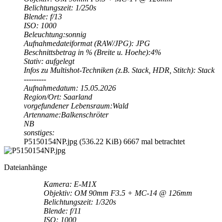
Belichtungszeit: 1/250s
Blende: f/13
ISO: 1000
Beleuchtung:sonnig
Aufnahmedateiformat (RAW/JPG): JPG
Beschnittsbetrag in % (Breite u. Hoehe):4%
Stativ: aufgelegt
Infos zu Multishot-Techniken (z.B. Stack, HDR, Stitch): Stack
---------
Aufnahmedatum: 15.05.2026
Region/Ort: Saarland
vorgefundener Lebensraum:Wald
Artenname:Balkenschröter
NB
sonstiges:
P5150154NP.jpg (536.22 KiB) 6667 mal betrachtet
Dateianhänge
Kamera: E-M1X
Objektiv: OM 90mm F3.5 + MC-14 @ 126mm
Belichtungszeit: 1/320s
Blende: f/11
ISO: 1000