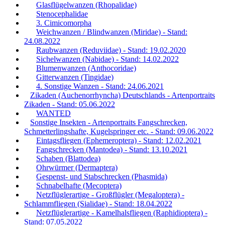
Glasflügelwanzen (Rhopalidae)
Stenocephalidae
3. Cimicomorpha
Weichwanzen / Blindwanzen (Miridae) - Stand:
24.08.2022
Raubwanzen (Reduviidae) - Stand: 19.02.2020
Sichelwanzen (Nabidae) - Stand: 14.02.2022
Blumenwanzen (Anthocoridae)
Gitterwanzen (Tingidae)
4. Sonstige Wanzen - Stand: 24.06.2021
Zikaden (Auchenorrhyncha) Deutschlands - Artenportraits
Zikaden - Stand: 05.06.2022
WANTED
Sonstige Insekten - Artenportraits Fangschrecken,
Schmetterlingshafte, Kugelspringer etc. - Stand: 09.06.2022
Eintagsfliegen (Ephemeroptera) - Stand: 12.02.2021
Fangschrecken (Mantodea) - Stand: 13.10.2021
Schaben (Blattodea)
Ohrwürmer (Dermaptera)
Gespenst- und Stabschrecken (Phasmida)
Schnabelhafte (Mecoptera)
Netzflüglerartige - Großflügler (Megaloptera) -
Schlammfliegen (Sialidae) - Stand: 18.04.2022
Netzflüglerartige - Kamelhalsfliegen (Raphidioptera) -
Stand: 07.05.2022