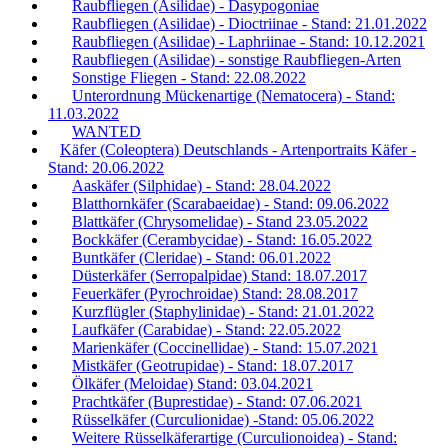
Raubfliegen (Asilidae) - Dasypogoniae
Raubfliegen (Asilidae) - Dioctriinae - Stand: 21.01.2022
Raubfliegen (Asilidae) - Laphriinae - Stand: 10.12.2021
Raubfliegen (Asilidae) - sonstige Raubfliegen-Arten
Sonstige Fliegen - Stand: 22.08.2022
Unterordnung Mückenartige (Nematocera) - Stand:
11.03.2022
WANTED
Käfer (Coleoptera) Deutschlands - Artenportraits Käfer -
Stand: 20.06.2022
Aaskäfer (Silphidae) - Stand: 28.04.2022
Blatthornkäfer (Scarabaeidae) - Stand: 09.06.2022
Blattkäfer (Chrysomelidae) - Stand 23.05.2022
Bockkäfer (Cerambycidae) - Stand: 16.05.2022
Buntkäfer (Cleridae) - Stand: 06.01.2022
Düsterkäfer (Serropalpidae) Stand: 18.07.2017
Feuerkäfer (Pyrochroidae) Stand: 28.08.2017
Kurzflügler (Staphylinidae) - Stand: 21.01.2022
Laufkäfer (Carabidae) - Stand: 22.05.2022
Marienkäfer (Coccinellidae) - Stand: 15.07.2021
Mistkäfer (Geotrupidae) - Stand: 18.07.2017
Ölkäfer (Meloidae) Stand: 03.04.2021
Prachtkäfer (Buprestidae) - Stand: 07.06.2021
Rüsselkäfer (Curculionidae) -Stand: 05.06.2022
Weitere Rüsselkäferartige (Curculionoidea) - Stand: