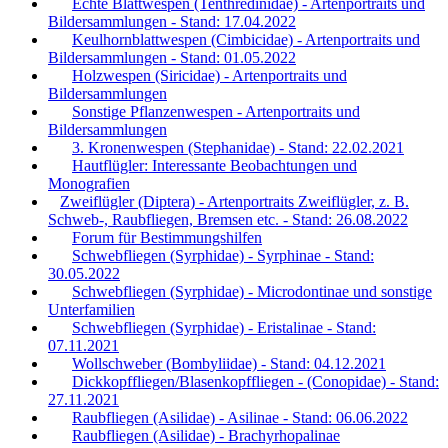
Echte Blattwespen (Tenthredinidae) - Artenportraits und
Bildersammlungen - Stand: 17.04.2022
Keulhornblattwespen (Cimbicidae) - Artenportraits und
Bildersammlungen - Stand: 01.05.2022
Holzwespen (Siricidae) - Artenportraits und
Bildersammlungen
Sonstige Pflanzenwespen - Artenportraits und
Bildersammlungen
3. Kronenwespen (Stephanidae) - Stand: 22.02.2021
Hautflügler: Interessante Beobachtungen und
Monografien
Zweiflügler (Diptera) - Artenportraits Zweiflügler, z. B.
Schweb-, Raubfliegen, Bremsen etc. - Stand: 26.08.2022
Forum für Bestimmungshilfen
Schwebfliegen (Syrphidae) - Syrphinae - Stand:
30.05.2022
Schwebfliegen (Syrphidae) - Microdontinae und sonstige
Unterfamilien
Schwebfliegen (Syrphidae) - Eristalinae - Stand:
07.11.2021
Wollschweber (Bombyliidae) - Stand: 04.12.2021
Dickkopffliegen/Blasenkopffliegen - (Conopidae) - Stand:
27.11.2021
Raubfliegen (Asilidae) - Asilinae - Stand: 06.06.2022
Raubfliegen (Asilidae) - Brachyrhopalinae