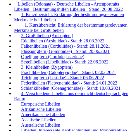
Libellen (Odonata) - Deutsche Libellen - Artenportraits
Libellen - Bestimmungshilfen Libellen - Stand: 26.08.2022
1. Kurzübersicht: Erklärung der bestimmungsrelevanten
Merkmale bei Libellen
1. Kurzübersicht: Erklärung der bestimmungsrelevanten
Merkmale bei Großlibellen
2. Großlibellen (Anisoptera)
Edellibellen (Aeshnidae) - Stand: 26.08.2022
Falkenlibellen (Corduliidae) - Stand: 28.11.2021
Flussjungfern (Gomphidae) - Stand: 20.06.2021
Quelljungfern (Cordulegasteridae)
Segellibellen (Libellulidae) - Stand: 22.06.2022
3. Kleinlibellen (Zygoptera)
Prachtlibellen (Calopterygidae) - Stand: 02.02.2021
Teichjungfern (Lestidae) - Stand: 06.06.2022
Federlibellen (Platycnemididae) - Stand: 24.01.2022
Schlanklibellen (Coenagrionidae) - Stand: 10.03.2021
4. Verschiedene Libellen aus dem nicht deutschsprachigen
Raum
Europäische Libellen
Afrikanische Libellen
Amerikanische Libellen
Asiatische Libellen
Australische Libellen
Libellen: Interessante Beobachtungen und Monographien