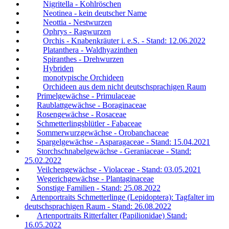
Nigritella - Kohlröschen
Neotinea - kein deutscher Name
Neottia - Nestwurzen
Ophrys - Ragwurzen
Orchis - Knabenkräuter i. e.S. - Stand: 12.06.2022
Platanthera - Waldhyazinthen
Spiranthes - Drehwurzen
Hybriden
monotypische Orchideen
Orchideen aus dem nicht deutschsprachigen Raum
Primelgewächse - Primulaceae
Raublattgewächse - Boraginaceae
Rosengewächse - Rosaceae
Schmetterlingsblütler - Fabaceae
Sommerwurzgewächse - Orobanchaceae
Spargelgewächse - Asparagaceae - Stand: 15.04.2021
Storchschnabelgewächse - Geraniaceae - Stand:
25.02.2022
Veilchengewächse - Violaceae - Stand: 03.05.2021
Wegerichgewächse - Plantaginaceae
Sonstige Familien - Stand: 25.08.2022
Artenportraits Schmetterlinge (Lepidoptera): Tagfalter im
deutschsprachigen Raum - Stand: 26.08.2022
Artenportraits Ritterfalter (Papilionidae) Stand:
16.05.2022