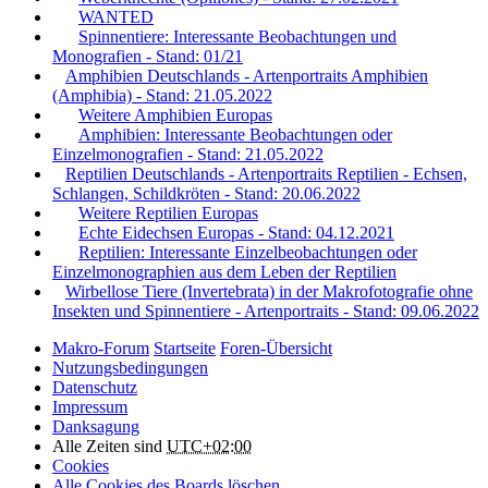
WANTED
Spinnentiere: Interessante Beobachtungen und
Monografien - Stand: 01/21
Amphibien Deutschlands - Artenportraits Amphibien
(Amphibia) - Stand: 21.05.2022
Weitere Amphibien Europas
Amphibien: Interessante Beobachtungen oder
Einzelmonografien - Stand: 21.05.2022
Reptilien Deutschlands - Artenportraits Reptilien - Echsen,
Schlangen, Schildkröten - Stand: 20.06.2022
Weitere Reptilien Europas
Echte Eidechsen Europas - Stand: 04.12.2021
Reptilien: Interessante Einzelbeobachtungen oder
Einzelmonographien aus dem Leben der Reptilien
Wirbellose Tiere (Invertebrata) in der Makrofotografie ohne
Insekten und Spinnentiere - Artenportraits - Stand: 09.06.2022
Makro-Forum
Startseite
Foren-Übersicht
Nutzungsbedingungen
Datenschutz
Impressum
Danksagung
Alle Zeiten sind
UTC+02:00
Cookies
Alle Cookies des Boards löschen