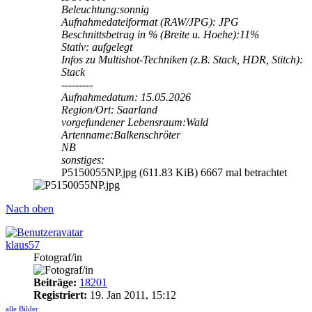
Beleuchtung:sonnig
Aufnahmedateiformat (RAW/JPG): JPG
Beschnittsbetrag in % (Breite u. Hoehe):11%
Stativ: aufgelegt
Infos zu Multishot-Techniken (z.B. Stack, HDR, Stitch):
Stack
---------
Aufnahmedatum: 15.05.2026
Region/Ort: Saarland
vorgefundener Lebensraum:Wald
Artenname:Balkenschröter
NB
sonstiges:
P5150055NP.jpg (611.83 KiB) 6667 mal betrachtet
Nach oben
klaus57
Fotograf/in
Beiträge:
18201
Registriert:
19. Jan 2011, 15:12
alle Bilder