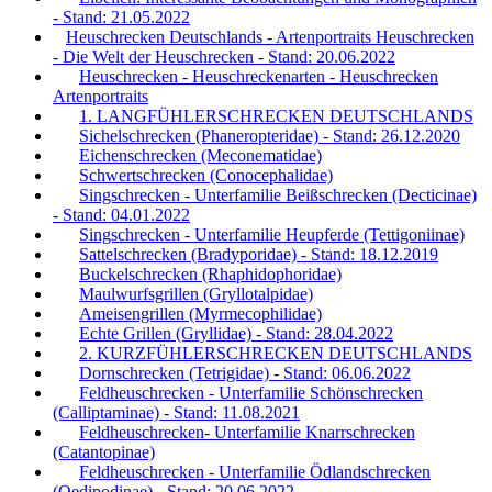
- Stand: 21.05.2022
Heuschrecken Deutschlands - Artenportraits Heuschrecken
- Die Welt der Heuschrecken - Stand: 20.06.2022
Heuschrecken - Heuschreckenarten - Heuschrecken
Artenportraits
1. LANGFÜHLERSCHRECKEN DEUTSCHLANDS
Sichelschrecken (Phaneropteridae) - Stand: 26.12.2020
Eichenschrecken (Meconematidae)
Schwertschrecken (Conocephalidae)
Singschrecken - Unterfamilie Beißschrecken (Decticinae)
- Stand: 04.01.2022
Singschrecken - Unterfamilie Heupferde (Tettigoniinae)
Sattelschrecken (Bradyporidae) - Stand: 18.12.2019
Buckelschrecken (Rhaphidophoridae)
Maulwurfsgrillen (Gryllotalpidae)
Ameisengrillen (Myrmecophilidae)
Echte Grillen (Gryllidae) - Stand: 28.04.2022
2. KURZFÜHLERSCHRECKEN DEUTSCHLANDS
Dornschrecken (Tetrigidae) - Stand: 06.06.2022
Feldheuschrecken - Unterfamilie Schönschrecken
(Calliptaminae) - Stand: 11.08.2021
Feldheuschrecken- Unterfamilie Knarrschrecken
(Catantopinae)
Feldheuschrecken - Unterfamilie Ödlandschrecken
(Oedipodinae) - Stand: 20.06.2022