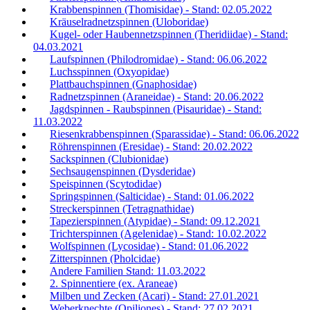
Krabbenspinnen (Thomisidae) - Stand: 02.05.2022
Kräuselradnetzspinnen (Uloboridae)
Kugel- oder Haubennetzspinnen (Theridiidae) - Stand:
04.03.2021
Laufspinnen (Philodromidae) - Stand: 06.06.2022
Luchsspinnen (Oxyopidae)
Plattbauchspinnen (Gnaphosidae)
Radnetzspinnen (Araneidae) - Stand: 20.06.2022
Jagdspinnen - Raubspinnen (Pisauridae) - Stand:
11.03.2022
Riesenkrabbenspinnen (Sparassidae) - Stand: 06.06.2022
Röhrenspinnen (Eresidae) - Stand: 20.02.2022
Sackspinnen (Clubionidae)
Sechsaugenspinnen (Dysderidae)
Speispinnen (Scytodidae)
Springspinnen (Salticidae) - Stand: 01.06.2022
Streckerspinnen (Tetragnathidae)
Tapezierspinnen (Atypidae) - Stand: 09.12.2021
Trichterspinnen (Agelenidae) - Stand: 10.02.2022
Wolfspinnen (Lycosidae) - Stand: 01.06.2022
Zitterspinnen (Pholcidae)
Andere Familien Stand: 11.03.2022
2. Spinnentiere (ex. Araneae)
Milben und Zecken (Acari) - Stand: 27.01.2021
Weberknechte (Opiliones) - Stand: 27.02.2021