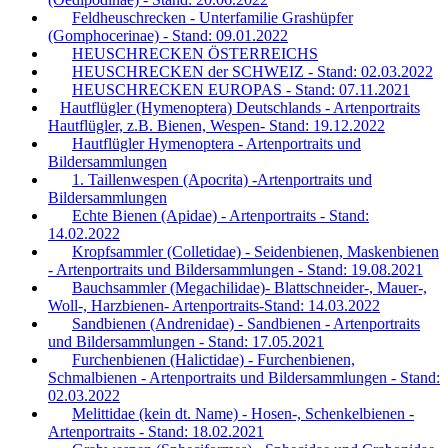
Feldheuschrecken - Unterfamilie Grashüpfer
(Gomphocerinae) - Stand: 09.01.2022
HEUSCHRECKEN ÖSTERREICHS
HEUSCHRECKEN der SCHWEIZ - Stand: 02.03.2022
HEUSCHRECKEN EUROPAS - Stand: 07.11.2021
Hautflügler (Hymenoptera) Deutschlands - Artenportraits
Hautflügler, z.B. Bienen, Wespen- Stand: 19.12.2022
Hautflügler Hymenoptera - Artenportraits und
Bildersammlungen
1. Taillenwespen (Apocrita) -Artenportraits und
Bildersammlungen
Echte Bienen (Apidae) - Artenportraits - Stand:
14.02.2022
Kropfsammler (Colletidae) - Seidenbienen, Maskenbienen
- Artenportraits und Bildersammlungen - Stand: 19.08.2021
Bauchsammler (Megachilidae)- Blattschneider-, Mauer-,
Woll-, Harzbienen- Artenportraits-Stand: 14.03.2022
Sandbienen (Andrenidae) - Sandbienen - Artenportraits
und Bildersammlungen - Stand: 17.05.2021
Furchenbienen (Halictidae) - Furchenbienen,
Schmalbienen - Artenportraits und Bildersammlungen - Stand:
02.03.2022
Melittidae (kein dt. Name) - Hosen-, Schenkelbienen -
Artenportraits - Stand: 18.02.2021