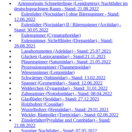
Artenportraits Schmetterlinge (Lepidoptera): Nachtfalter im
deutschsprachigen Raum - Stand: 21.08.2022
Eulenfalter (Noctuidae) I ohne Bärenspinner - Stand:
12.06.2022
Eulenfalter (Noctuidae) II / Bärenspinner (Arctiidae) -
Stand: 30.05.2022
Eulenspinner (Cymatophoridae)
Eulenspinner, Sichelflügler (Drepanidae) - Stand:
26.08.2021
Langhornmotten (Adelidae) - Stand: 25.07.2021
Glucken (Lasiocampidae) - Stand:21.11.2021
Pfauenspinner (Saturniidae) - Stand: 21.05.2022
Prozessionsspinner (Thaumepoeidae)
Wiesenspinner (Lemoniidae)
Schwärmer (Sphingidae) - Stand: 13.02.2022
Spanner (Geometridae) - Stand: 12.06.2022
Widderchen (Zygaenidae) - Stand: 31.01.2022
Zahnspinner (Notodontidae) - Stand: 08.04.2022
Glasflügler (Sesiidae) - Stand: 27.12.2021
Holzbohrer (Cossidae)
Wurzelbohrer (Hepialidae) - Stand: 29.01.2021
Wickler, Blattroller (Tortricidae) - Stand: 02.06.2022
Zünslerfalter(Pyralidae und Crambidae) - Stand:
21.08.2022
Sonstige Nachtfalter - Stand: 07.05.2022